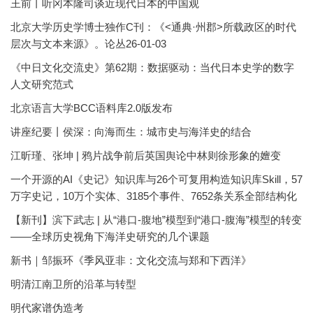
王前丨听冈本隆司谈近现代日本的中国观
北京大学历史学博士独作C刊：《<通典·州郡>所载政区的时代
层次与文本来源》。论丛26-01-03
《中日文化交流史》第62期：数据驱动：当代日本史学的数字
人文研究范式
北京语言大学BCC语料库2.0版发布
讲座纪要丨侯深：向海而生：城市史与海洋史的结合
江昕瑾、张坤 | 鸦片战争前后英国舆论中林则徐形象的嬗变
一个开源的AI《史记》知识库与26个可复用构造知识库Skill，57
万字史记，10万个实体、3185个事件、7652条关系全部结构化
【新刊】滨下武志 | 从“港口-腹地”模型到“港口-腹海”模型的转变
——全球历史视角下海洋史研究的几个课题
新书｜邹振环《季风亚非：文化交流与郑和下西洋》
明清江南卫所的沿革与转型
明代家谱伪造考