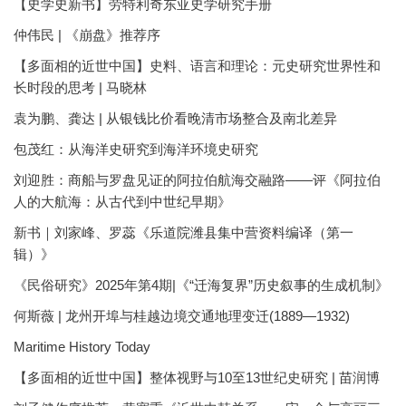
【史学史新书】劳特利奇东亚史学研究手册
仲伟民 | 《崩盘》推荐序
【多面相的近世中国】史料、语言和理论：元史研究世界性和
长时段的思考 | 马晓林
袁为鹏、龚达 | 从银钱比价看晚清市场整合及南北差异
包茂红：从海洋史研究到海洋环境史研究
刘迎胜：商船与罗盘见证的阿拉伯航海交融路——评《阿拉伯
人的大航海：从古代到中世纪早期》
新书｜刘家峰、罗蕊《乐道院潍县集中营资料编译（第一
辑）》
《民俗研究》2025年第4期|《“迁海复界”历史叙事的生成机制》
何斯薇 | 龙州开埠与桂越边境交通地理变迁(1889—1932)
Maritime History Today
【多面相的近世中国】整体视野与10至13世纪史研究 | 苗润博