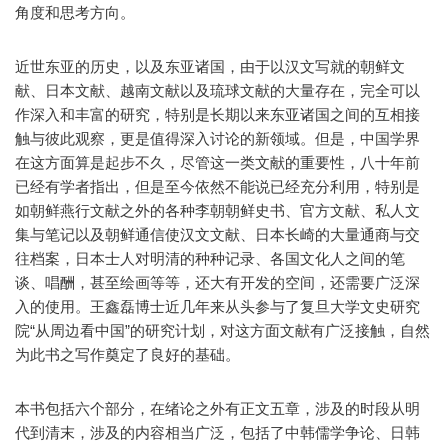
角度和思考方向。
近世东亚的历史，以及东亚诸国，由于以汉文写就的朝鲜文
献、日本文献、越南文献以及琉球文献的大量存在，完全可以
作深入和丰富的研究，特别是长期以来东亚诸国之间的互相接
触与彼此观察，更是值得深入讨论的新领域。但是，中国学界
在这方面算是起步不久，尽管这一类文献的重要性，八十年前
已经有学者指出，但是至今依然不能说已经充分利用，特别是
如朝鲜燕行文献之外的各种李朝朝鲜史书、官方文献、私人文
集与笔记以及朝鲜通信使汉文文献、日本长崎的大量通商与交
往档案，日本士人对明清的种种记录、各国文化人之间的笔
谈、唱酬，甚至绘画等等，还大有开发的空间，还需要广泛深
入的使用。王鑫磊博士近几年来从头参与了复旦大学文史研究
院“从周边看中国”的研究计划，对这方面文献有广泛接触，自然
为此书之写作奠定了良好的基础。
本书包括六个部分，在绪论之外有正文五章，涉及的时段从明
代到清末，涉及的内容相当广泛，包括了中韩儒学争论、日韩