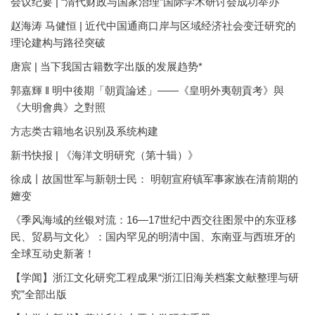
会议纪要 | “清代财政与国家治理”国际学术研讨会成功举办
赵海涛 马健恒 | 近代中国通商口岸与区域经济社会变迁研究的
理论建构与路径突破
唐宸 | 当下我国古籍数字出版的发展趋势*
郭嘉輝 ‖ 明中後期「朝貢論述」——《皇明外夷朝貢考》與
《大明會典》之對照
方志类古籍地名识别及系统构建
新书快报 | 《海洋文明研究（第十辑）》
徐成丨故国世军与新朝士民： 明朝宣府镇军事家族在清前期的
嬗变
《季风海域的丝银对流：16—17世纪中西交往图景中的东亚移
民、贸易与文化》：国内罕见的明清中国、东南亚与西班牙的
全球互动史新著！
【学闻】浙江文化研究工程成果“浙江旧海关档案文献整理与研
究”全部出版