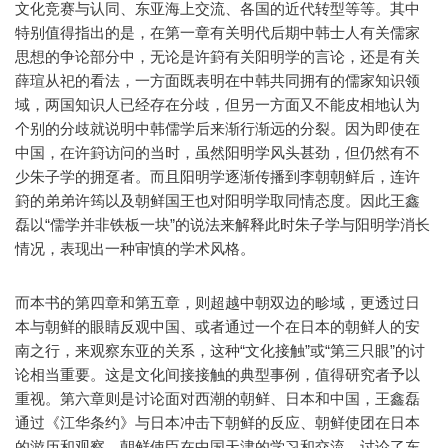
文化竞赛与认同、东亚海上交流、各国的近代转型等等。其中
特别值得指出的是，在第一章有关明代后期中韩士人有关儒家
思想的争论部分中，无论是许篈有关阳明学的言论，还是有关
薛瑄从祀的看法，一方面既表明在中韩共同拥有的儒家知识领
域，两国知识人已经存在分歧，但另一方面又不能皮相地认为
个别的分歧就说明中韩儒学后来渐行渐远的分裂。因为即使在
中国，在许篈访问的当时，虽然阳明学风头甚劲，但仍然有不
少朱子学的拥趸者。而且阳明学逐渐传播到李朝朝鲜后，连许
篈的弟弟许筠以及朝鲜国王也对阳明学取同情态度。因此王鑫
磊以“儒学并非铁板一块”的说法来解释此时朱子学与阳明学消长
情况，表现出一种审慎的学术风格。
而本书的第四章和第五章，则超越中朝双边的畛域，更透过日
本与朝鲜的眼睛反观中国、或者通过一个在日本的朝鲜人的安
南之行，来观察东亚的关系，这种“文化接触”或“第三只眼”的讨
论相当重要。这是文化间接接触的典型事例，值得研究者予以
重视。第六章则是讨论面对西潮的朝鲜、日本和中国，王鑫磊
通过《江华条约》与日本冲击下朝鲜的反应、朝鲜使团在日本
的游历和观察，朝鲜使臣在中国天津的学习和交流，讨论了东