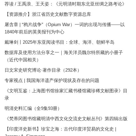
荐读 / 王禹浪、王天姿：《元明清时期东北亚丝绸之路考论》
【资源推介】浙江省历史文献数字资源总库
屠含章 | “鸦片战争”（Opium War）一词的出现与传播——以
1840年前后的英美报刊为中心
戴琳剑丨2025年东亚阅读书目：全球、海洋、朝鲜半岛
数据库及使用方法分享之一｜海关洋员魏尔特所藏的小册子
（近代中国相关）
日文宋史研究博论·著作目录（292本）
专家视点 | 我国海洋遗产保护现状及存在的问题
《文明互鉴：上海图书馆徐家汇藏书楼馆藏珍稀文献图录》目
录
明清史料汇编（全9集93册）
《梵蒂冈图书馆藏明清中西文化交流史文献丛刊》第四辑出版
【印度洋史新书】珍宝之海：古代印度洋贸易的文化史 |