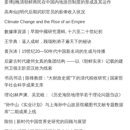
姜博||晚清朝鲜商民在中国内地游历制度的形成及其运作
高寿仙||明代后期武职官员的薪俸收入状况
Climate Change and the Rise of an Empire
數據庫資源｜早期中國研究選輯, 十六至二十世紀初
王学典：逼人成材，顾颉刚弟子遍天下的秘诀
黄兴涛丨19世纪20—50年代中国新名词的生成与传播
后蒙古时代建州女真的集团结构 ——以《朝鲜实录》记载的建
州卫领主阶层汉姓为线索
书讯书话 | 陈锋教授：“大财政史观”下的清代税收研究 | 国家哲
学社会科学成果文库
理论|林声渊、吴宏岐：《历史海防地理学若干理论问题刍议》
“孙中山《实业计划》与上海孙中山故居馆藏图书文献专题数据
库”二期成果上线
陈恒 | 新时代中国世界史研究的回顾与展望