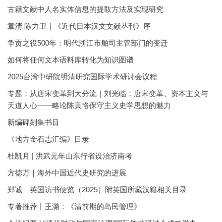
古籍文献中人名实体信息的提取方法及实现研究
章清 陈力卫｜《近代日本汉文文献丛刊》序
争贡之役500年：明代浙江市舶司主管部门的变迁
如何将任何文本语料库转化为知识图谱
2025台湾中研院明清研究国际学术研讨会议程
专题：从唐宋变革到大分流｜刘光临：唐宋变革、资本主义与
天道人心——略论陈寅恪保守主义史学思想的魅力
新编碑刻集书目
《地方金石志汇编》目录
杜凯月 | 洪武元年山东行省设治济南考
方徳万｜海外中国近代史研究的进展
郑诚｜英国访书便览（2025）附英国所藏汉籍相关目录
专著推荐丨王潞：《清前期的岛民管理》