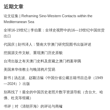
近期文章
论文征集 | Reframing Sino-Western Contacts within the
Mediterranean Sea
全球16-19世纪 | 李伯重：全球史视野中的16—19世纪中国丝货
出口
代国庆 | 刻书泽人：暨南大学澳门研究院图书出版评述
挖掘源文件文献、重现澳门历史原貌
台湾出版之有关澳门史料及庋藏之澳门档案举隅
美国来华传教士与晚清鸦片贸易
新书 | 汤志波、赵颖洁编《中国分省公藏古籍书目总录（1949
—2024）》出版
别再找了！最全的中国历史老照片数字资源导航（含台大、哈
佛、杜克等馆藏）
书评｜对《清朝开海》的评论与商榷