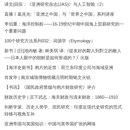
译文|回应：《亚洲研究杂志(JAS)》与人工智能（2）
直播丨葛兆光:「亚洲之中国」与「世界之中国」系列讲座
李伯重：海洋控制权——16-19世纪中期中国海上贸易研究的一
个重要问题
100个研究方法系列032：词源学（Etymology）
新书丨[日]池內敏 著; 林美琪 译:《從友好的鄰人到對立的敵人
──日本人眼中的朝鮮是如何形成的？》出版
【海洋史新书】鸦片的近世：荷兰东印度公司与海域亚洲
肖发华 | 南京城墙博物馆藏元明时期铭文火铳
【书讯】《国民政府禁烟与鸦片财政研究》评介
财政历史学 | 滨下武志：海关财政与清末财政：1860—1910
剑桥学派、历史人类学、庶民研究：印度近现代史研究的范式
转移与视角互补
亚洲帝国与英国知识：中国与英帝国扩张的网络