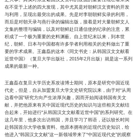
在不亚于上述的四大发现，其中尤其是对朝鲜汉文资料的开发
与利用，呈现出最突出的成果。先是对李朝朝鲜实录的利用，
而后是对朝天录与燕行录的编辑出版，接着是对大量朝鲜文人
文集的整理与编辑，以及对朝鲜赴日通信使的纪录的注意，累
积成了一个极为重要的史料渊薮。自上世纪末以来，到本世
纪，朝鲜、日本与中国都有许多学者利用相关的史料做出了重
要的学术成果。王鑫磊的这本《同文书史：从韩国汉文文献看
近世中国》（复旦大学出版社，2015年2月出版）就是这一系列
成果的最新一种。
王鑫磊在复旦大学历史系攻读博士期间，原本是研究中国近现
代史，但是，自从加盟复旦大学文史研究院以来，由于对“从周
边看中国”研究方向产生浓厚兴趣，因而开始阅读韩国有关文
献，并把他原来有关中国近现代历史的知识与这些相关文献结
合起来，开始进行“从韩国汉文文献看近世中国”的系列研究。在
这几年里，他多次出访韩国，并且学习了韩语，还以较长时间
赴韩国首尔大学收集资料。他原本拥有的近现代历史知识，给
他进入“韩国汉文文献”这一新领域带来了“中国近现代史”的观察