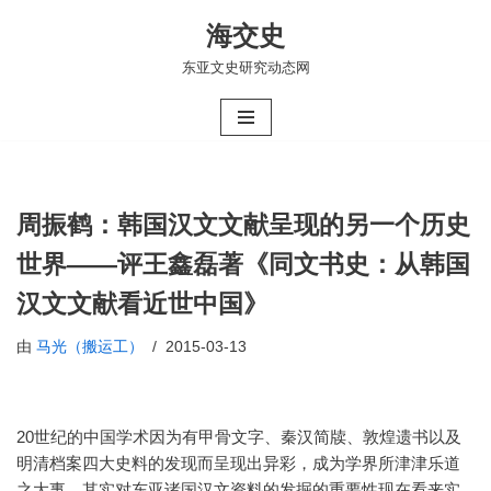
海交史
跳
东亚文史研究动态网
至
正
文
周振鹤：韩国汉文文献呈现的另一个历史
世界——评王鑫磊著《同文书史：从韩国
汉文文献看近世中国》
由
马光（搬运工）
2015-03-13
20世纪的中国学术因为有甲骨文字、秦汉简牍、敦煌遗书以及
明清档案四大史料的发现而呈现出异彩，成为学界所津津乐道
之大事。其实对东亚诸国汉文资料的发掘的重要性现在看来实