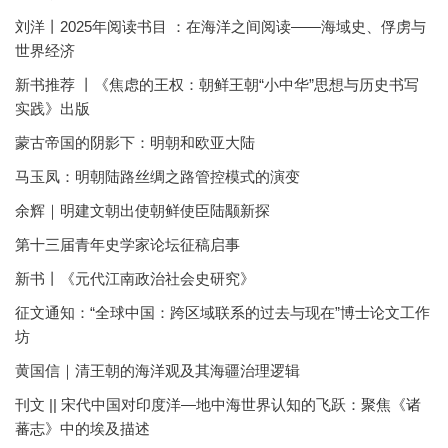
刘洋丨2025年阅读书目 ：在海洋之间阅读——海域史、俘虏与
世界经济
新书推荐 丨《焦虑的王权：朝鲜王朝“小中华”思想与历史书写
实践》出版
蒙古帝国的阴影下：明朝和欧亚大陆
马玉凤：明朝陆路丝绸之路管控模式的演变
余辉｜明建文朝出使朝鲜使臣陆颙新探
第十三届青年史学家论坛征稿启事
新书丨《元代江南政治社会史研究》
征文通知：“全球中国：跨区域联系的过去与现在”博士论文工作
坊
黄国信｜清王朝的海洋观及其海疆治理逻辑
刊文 || 宋代中国对印度洋—地中海世界认知的飞跃：聚焦《诸
蕃志》中的埃及描述