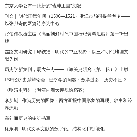
东京大学公布一批新的“琉球王国”文献
刊文 || 明代正德年间（1506—1521）浙江市舶司提举考论——
以张邦奇的两篇诗序为中心
张伯伟教授主编《高丽朝鲜时代中国行纪资料汇编》第一辑出
版
丝路文明研究︱邱轶皓：明代的中亚视野：以三种明代地理文
献为例
历史学新集刊，厦大主办——《海关史研究（第一辑）》出版
LSE经济史系辩论会 | 经济学的问题：数学过多，历史不足？
《明清史料》（明清内阁大库残馀档案）
李所期 | 作为历史的图像：西方画报中国形象的再现、叙事和跨
界流动
高句丽历史的多维书写
徐永明 | 明代文学文献的数字化、结构化和智能化