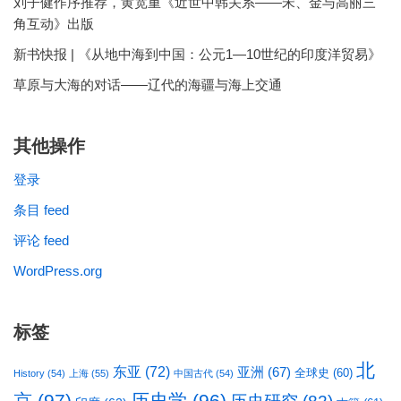
刘子健作序推荐，黄宽重《近世中韩关系——宋、金与高丽三
角互动》出版
新书快报 | 《从地中海到中国：公元1—10世纪的印度洋贸易》
草原与大海的对话——辽代的海疆与海上交通
其他操作
登录
条目 feed
评论 feed
WordPress.org
标签
北
东亚
(72)
亚洲
(67)
全球史
(60)
History
(54)
上海
(55)
中国古代
(54)