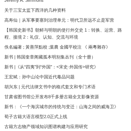
Jeremy A. Simmons
关于三宝太监下西洋的几种资料
高寿仙｜从军事要塞到治理单元：明代卫所远不止是军营
【韩国史新书】朝鲜与明朝的使行外交史 1：转换、运营、路
程、接境 2：礼仪、认知、交流与环境
佚名編著 ; 黃善萍點校 ;葉農 金國平校注 《 兩粵雜存》
新书 | 韩国奎章阁藏孤本明别集丛刊（全十册）
新书 |《从“四夷”到“外国”：<宋史·外国传>研究》
王宏斌：孙中山论中国近代毒品问题
胡兴东 | 元代法律文书中的格式套文和专门术语
甘肃省图书馆公开发布8千多册古籍全文影像资源
新书：《一个海滨城市的传统与变迁：山海之间的威海卫》
荀子古籍大语言模型2.0正式上线
古籍方志物产领域知识图谱构建与应用研究