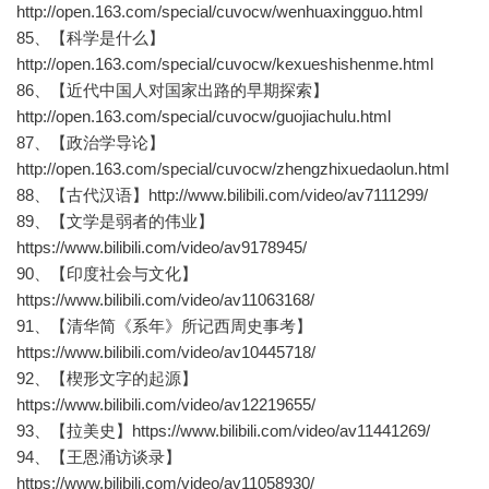
http://open.163.com/special/cuvocw/wenhuaxingguo.html
85、【科学是什么】
http://open.163.com/special/cuvocw/kexueshishenme.html
86、【近代中国人对国家出路的早期探索】
http://open.163.com/special/cuvocw/guojiachulu.html
87、【政治学导论】
http://open.163.com/special/cuvocw/zhengzhixuedaolun.html
88、【古代汉语】http://www.bilibili.com/video/av7111299/
89、【文学是弱者的伟业】
https://www.bilibili.com/video/av9178945/
90、【印度社会与文化】
https://www.bilibili.com/video/av11063168/
91、【清华简《系年》所记西周史事考】
https://www.bilibili.com/video/av10445718/
92、【楔形文字的起源】
https://www.bilibili.com/video/av12219655/
93、【拉美史】https://www.bilibili.com/video/av11441269/
94、【王恩涌访谈录】
https://www.bilibili.com/video/av11058930/