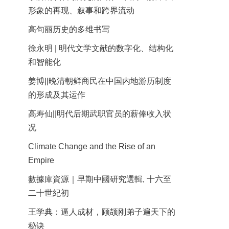
形象的再现、叙事和跨界流动
高句丽历史的多维书写
徐永明 | 明代文学文献的数字化、结构化
和智能化
姜博||晚清朝鲜商民在中国内地游历制度
的形成及其运作
高寿仙||明代后期武职官员的薪俸收入状
况
Climate Change and the Rise of an
Empire
數據庫資源｜早期中國研究選輯, 十六至
二十世紀初
王学典：逼人成材，顾颉刚弟子遍天下的
秘诀