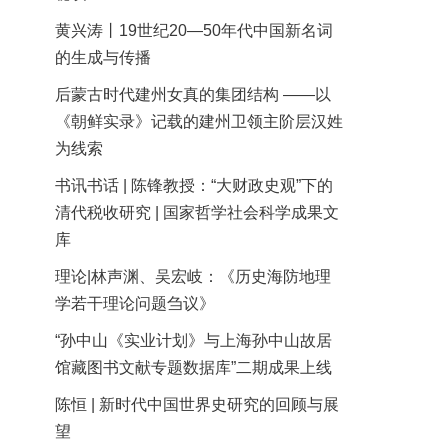
黄兴涛丨19世纪20—50年代中国新名词
的生成与传播
后蒙古时代建州女真的集团结构 ——以
《朝鲜实录》记载的建州卫领主阶层汉姓
为线索
书讯书话 | 陈锋教授：“大财政史观”下的
清代税收研究 | 国家哲学社会科学成果文
库
理论|林声渊、吴宏岐：《历史海防地理
学若干理论问题刍议》
“孙中山《实业计划》与上海孙中山故居
馆藏图书文献专题数据库”二期成果上线
陈恒 | 新时代中国世界史研究的回顾与展
望