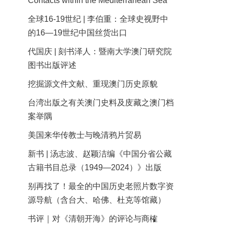
Contacts within the Mediterranean Sea
全球16-19世纪 | 李伯重：全球史视野中
的16—19世纪中国丝货出口
代国庆 | 刻书泽人：暨南大学澳门研究院
图书出版评述
挖掘源文件文献、重现澳门历史原貌
台湾出版之有关澳门史料及庋藏之澳门档
案举隅
美国来华传教士与晚清鸦片贸易
新书 | 汤志波、赵颖洁编《中国分省公藏
古籍书目总录（1949—2024）》出版
别再找了！最全的中国历史老照片数字资
源导航（含台大、哈佛、杜克等馆藏）
书评｜对《清朝开海》的评论与商榷