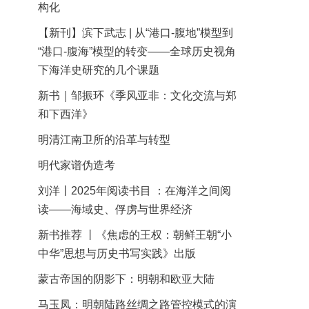
构化
【新刊】滨下武志 | 从“港口-腹地”模型到
“港口-腹海”模型的转变——全球历史视角
下海洋史研究的几个课题
新书｜邹振环《季风亚非：文化交流与郑
和下西洋》
明清江南卫所的沿革与转型
明代家谱伪造考
刘洋丨2025年阅读书目 ：在海洋之间阅
读——海域史、俘虏与世界经济
新书推荐 丨《焦虑的王权：朝鲜王朝“小
中华”思想与历史书写实践》出版
蒙古帝国的阴影下：明朝和欧亚大陆
马玉凤：明朝陆路丝绸之路管控模式的演