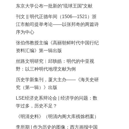
东京大学公布一批新的“琉球王国”文献
刊文 || 明代正德年间（1506—1521）浙
江市舶司提举考论——以张邦奇的两篇诗
序为中心
张伯伟教授主编《高丽朝鲜时代中国行纪
资料汇编》第一辑出版
丝路文明研究︱邱轶皓：明代的中亚视
野：以三种明代地理文献为例
历史学新集刊，厦大主办——《海关史研
究（第一辑）》出版
LSE经济史系辩论会 | 经济学的问题：数
学过多，历史不足？
《明清史料》（明清内阁大库残馀档案）
李所期 | 作为历史的图像：西方画报中国