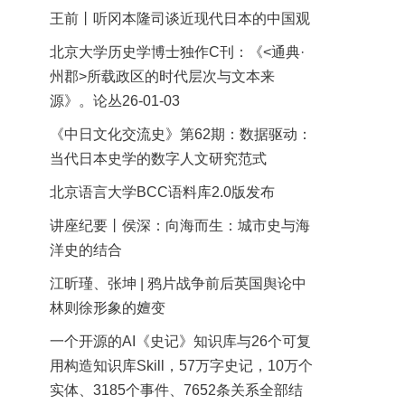
王前丨听冈本隆司谈近现代日本的中国观
北京大学历史学博士独作C刊：《<通典·
州郡>所载政区的时代层次与文本来
源》。论丛26-01-03
《中日文化交流史》第62期：数据驱动：
当代日本史学的数字人文研究范式
北京语言大学BCC语料库2.0版发布
讲座纪要丨侯深：向海而生：城市史与海
洋史的结合
江昕瑾、张坤 | 鸦片战争前后英国舆论中
林则徐形象的嬗变
一个开源的AI《史记》知识库与26个可复
用构造知识库Skill，57万字史记，10万个
实体、3185个事件、7652条关系全部结