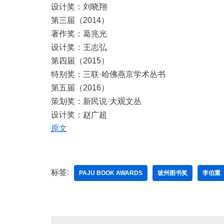
设计奖：刘晓翔
第三届（2014）
著作奖：葛兆光
设计奖：王志弘
第四届（2015）
特别奖：三联·哈佛燕京学术丛书
第五届（2016）
策划奖：新民说·大观文丛
设计奖：赵广超
原文
标签:
PAJU BOOK AWARDS
坡州图书奖
李伯重