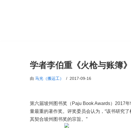
跳
至
正
文
学者李伯重《火枪与账簿》
由
马光（搬运工）
2017-09-16
第六届坡州图书奖（Paju Book Awards）
量最重的著作奖。评奖委员会认为，“该书研究
其契合坡州图书奖的宗旨。”