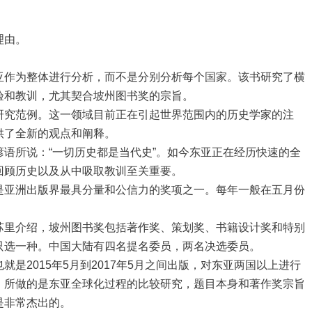
理由。
亚作为整体进行分析，而不是分别分析每个国家。该书研究了横
验和教训，尤其契合坡州图书奖的宗旨。
研究范例。这一领域目前正在引起世界范围内的历史学家的注
供了全新的观点和阐释。
语所说：“一切历史都是当代史”。如今东亚正在经历快速的全
回顾历史以及从中吸取教训至关重要。
是亚洲出版界最具分量和公信力的奖项之一。每年一般在五月份
苏里介绍，坡州图书奖包括著作奖、策划奖、书籍设计奖和特别
只选一种。中国大陆有四名提名委员，两名决选委员。
是2015年5月到2017年5月之间出版，对东亚两国以上进行
，所做的是东亚全球化过程的比较研究，题目本身和著作奖宗旨
是非常杰出的。