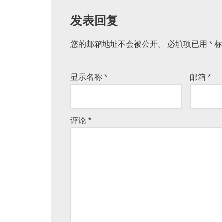
发表回复
您的邮箱地址不会被公开。
A
必填项已用
*
标
lt
e
显示名称
*
邮箱
*
r
n
a
评论
*
ti
v
e
: