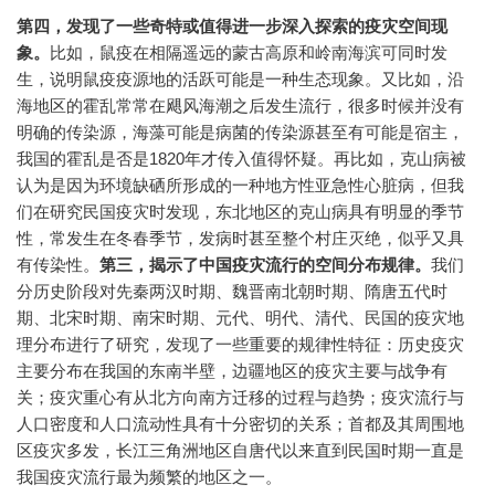
第四，发现了一些奇特或值得进一步深入探索的疫灾空间现
象。
比如，鼠疫在相隔遥远的蒙古高原和岭南海滨可同时发
生，说明鼠疫疫源地的活跃可能是一种生态现象。又比如，沿
海地区的霍乱常常在飓风海潮之后发生流行，很多时候并没有
明确的传染源，海藻可能是病菌的传染源甚至有可能是宿主，
我国的霍乱是否是1820年才传入值得怀疑。再比如，克山病被
认为是因为环境缺硒所形成的一种地方性亚急性心脏病，但我
们在研究民国疫灾时发现，东北地区的克山病具有明显的季节
性，常发生在冬春季节，发病时甚至整个村庄灭绝，似乎又具
有传染性。
第三，揭示了中国疫灾流行的空间分布规律。
我们
分历史阶段对先秦两汉时期、魏晋南北朝时期、隋唐五代时
期、北宋时期、南宋时期、元代、明代、清代、民国的疫灾地
理分布进行了研究，发现了一些重要的规律性特征：历史疫灾
主要分布在我国的东南半壁，边疆地区的疫灾主要与战争有
关；疫灾重心有从北方向南方迁移的过程与趋势；疫灾流行与
人口密度和人口流动性具有十分密切的关系；首都及其周围地
区疫灾多发，长江三角洲地区自唐代以来直到民国时期一直是
我国疫灾流行最为频繁的地区之一。