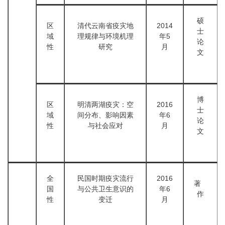
硕
区
清代云南省疫灾地
2014
士
域
理规律与环境机理
年5
论
性
研究
月
文
博
区
明清两湖疫灾：空
2016
士
域
间分布、影响因素
年6
论
性
与社会应对
月
文
全
民国时期疫灾流行
2016
著
国
与公共卫生意识的
年6
作
性
变迁
月