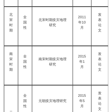
北
发
全
2011
宋
北宋时期疫灾地理
表
国
年10
时
研究
论
性
月
期
文
南
发
全
2015
宋
南宋时期疫灾地理
表
国
年1
时
研究
论
性
月
期
文
发
全
2015
表
国
元朝疫灾地理研究
年5
论
性
月
文