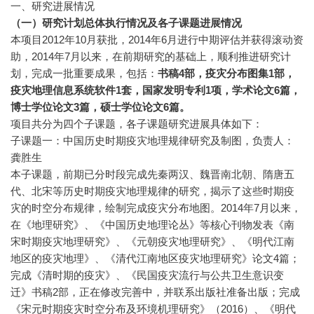
一、研究进展情况
（一）研究计划总体执行情况及各子课题进展情况
本项目2012年10月获批，2014年6月进行中期评估并获得滚动资
助，2014年7月以来，在前期研究的基础上，顺利推进研究计
划，完成一批重要成果，包括：
书稿
4
部，疫灾分布图集
1
部，
疫灾地理信息系统软件
1
套，国家发明专利
1
项，学术论文
6
篇，
博士学位论文
3
篇，硕士学位论文
6
篇。
项目共分为四个子课题，各子课题研究进展具体如下：
子课题一：中国历史时期疫灾地理规律研究及制图，负责人：
龚胜生
本子课题，前期已分时段完成先秦两汉、魏晋南北朝、隋唐五
代、北宋等历史时期疫灾地理规律的研究，揭示了这些时期疫
灾的时空分布规律，绘制完成疫灾分布地图。2014年7月以来，
在《地理研究》、《中国历史地理论丛》等核心刊物发表《南
宋时期疫灾地理研究》、《元朝疫灾地理研究》、《明代江南
地区的疫灾地理》、《清代江南地区疫灾地理研究》论文4篇；
完成《清时期的疫灾》、《民国疫灾流行与公共卫生意识变
迁》书稿2部，正在修改完善中，并联系出版社准备出版；完成
《宋元时期疫灾时空分布及环境机理研究》（2016）、《明代