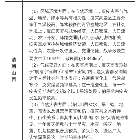
（1）区域环境方面：在自然环境上，瘟疫灾害与气
温、地形、降水等具有相关性，疫灾高发区主要分
布于气温较高、降水较多的河谷盆地地区；在社会
环境上，瘟疫灾害与城乡经济、人口密度、人口流
动、农业开发、驿路交通以及社会动乱密切相关。
疫灾高发区往往城镇经济繁荣、人口密集、人口流
动性高、农业开发强度大、交通便捷。战争致疫主
2
要发生于1644年，致疫面积 5843km
。
清
（2）气候变迁方面：在灾害周期上，疫灾高发期处
朝
于“明清宇宙期”和“清末宇宙期”内，是灾害群发周期
山
之于人类社会的具体表征；在寒暖变化上，气候越
西
寒冷，疫灾爆发频率越高；在干湿变化上，每一个
疫灾分期内均交织2个以上旱涝阶段，偏旱期内疫灾
发生频率较高。
（3）自然灾害方面：清代山西省水、旱、蝗、地
震、霜雪以及饥荒等灾害频仍，疫灾与之具有伴
生、衍生关系，而其中又以“旱-蝗-饥-疫”灾害链最常
见。十年疫灾指数与十年旱灾、水灾、蝗灾、地
震、饥荒指数拟合度较高。多灾并发，疫区广大，
灾情深重是这一时期的基本特征。