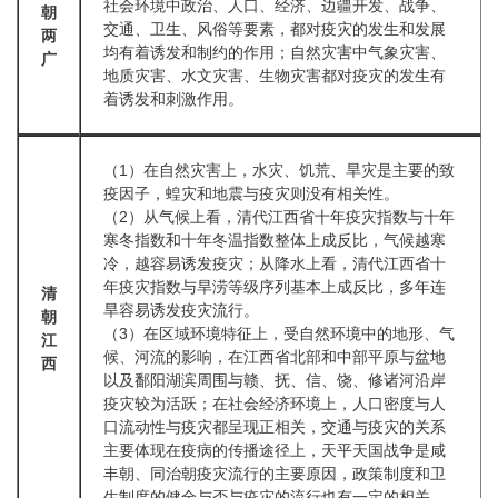
社会环境中政治、人口、经济、边疆开发、战争、
朝
交通、卫生、风俗等要素，都对疫灾的发生和发展
两
均有着诱发和制约的作用；自然灾害中气象灾害、
广
地质灾害、水文灾害、生物灾害都对疫灾的发生有
着诱发和刺激作用。
（1）在自然灾害上，水灾、饥荒、旱灾是主要的致
疫因子，蝗灾和地震与疫灾则没有相关性。
（2）从气候上看，清代江西省十年疫灾指数与十年
寒冬指数和十年冬温指数整体上成反比，气候越寒
冷，越容易诱发疫灾；从降水上看，清代江西省十
年疫灾指数与旱涝等级序列基本上成反比，多年连
清
旱容易诱发疫灾流行。
朝
（3）在区域环境特征上，受自然环境中的地形、气
江
候、河流的影响，在江西省北部和中部平原与盆地
西
以及鄱阳湖滨周围与赣、抚、信、饶、修诸河沿岸
疫灾较为活跃；在社会经济环境上，人口密度与人
口流动性与疫灾都呈现正相关，交通与疫灾的关系
主要体现在疫病的传播途径上，天平天国战争是咸
丰朝、同治朝疫灾流行的主要原因，政策制度和卫
生制度的健全与否与疫灾的流行也有一定的相关