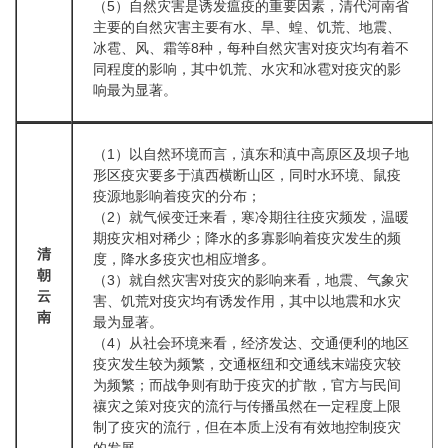
（5）自然灾害是诱发瘟疫的重要因素，清代河南省
主要的自然灾害主要有水、旱、蝗、饥荒、地震、
冰雹、风、霜等8种，每种自然灾害对疫灾均有着不
同程度的影响，其中饥荒、水灾和冰雹对疫灾的影
响最为显著。
（1）以自然环境而言，滇东和滇中高原区及坝子地
形区疫灾要多于滇西横断山区，同时水环境、鼠疫
疫源地影响着疫灾的分布；
（2）就气候变迁来看，寒冷期往往疫灾频发，温暖
期疫灾相对稀少；降水的多寡影响着疫灾发生的频
清
度，降水多疫灾也相应增多。
朝
（3）就自然灾害对疫灾的影响来看，地震、气象灾
云
害、饥荒对疫灾均有诱发作用，其中以地震和水灾
南
最为显著。
（4）从社会环境来看，经济发达、交通便利的地区
疫灾发生较为频繁，交通枢纽和交通线末端疫灾较
为频繁；而战争则有助于疫灾的扩散，官方与民间
禳灾之策对疫灾的流行与传播虽然在一定程度上限
制了疫灾的流行，但在本质上没有有效地控制疫灾