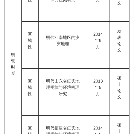
文
发
区
2014
明代江南地区的疫
表
域
年8
灾地理
论
性
月
文
明
朝
时
期
硕
区
明代山东省疫灾地
2013
士
域
理规律与环境机理
年5
论
性
研究
月
文
硕
区
明代福建省疫灾地
2014
士