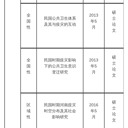
硕
全
2013
民国公共卫生体系
士
国
年5
及其与疫灾的互动
论
性
月
文
硕
全
民国时期疫灾影响
2013
士
国
下的公共卫生意识
年5
论
性
变迁研究
月
文
硕
区
民国时期河南疫灾
2016
士
域
时空分布及其社会
年5
论
性
影响研究
月
文