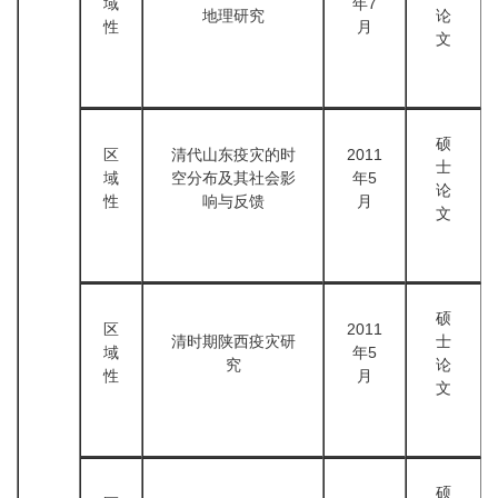
域
年7
地理研究
论
性
月
文
硕
区
清代山东疫灾的时
2011
士
域
空分布及其社会影
年5
论
性
响与反馈
月
文
硕
区
2011
清时期陕西疫灾研
士
域
年5
究
论
性
月
文
硕