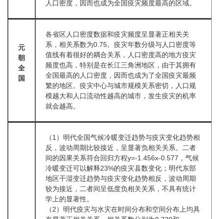
人口密度，因而也成为全国疫灾频度最高的区域。
各省区人口密度数据和疫灾频度呈显著正相关关
系，相关系数为0.75。疫灾年数分级与人口密度等
元
值线有着很好的耦合关系，人口密度高的地方疫灾
朝
频度也高，特别是在长江三角洲地区，由于其拥有
全
全国最高的人口密度，因而也成为了全国疫灾最频
国
繁的地区。疫灾中心与城市规模关系密切，人口规
模越大和人口流动性越高的城市，发生疫灾的机率
就会越高。
（1）明代全国气候冷暖变迁趋势与疫灾变化趋势相
反，波动周期比较接近，呈显著负相关关系。二者
间的因果关系符合回归方程y=-1.456x-0.577，气候
冷暖变迁可以解释23%的疫灾县数变化；明代东部
地区干湿变迁趋势与疫灾变化趋势相反，波动周期
较为接近，二者间呈低度负相关关系，不具有统计
学上的显著性。
（2）明代疫灾与水灾在时间分布和空间分布上均具