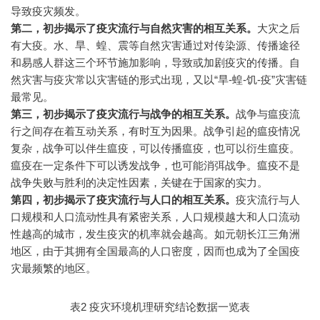
导致疫灾频发。
第二，初步揭示了疫灾流行与自然灾害的相互关系。
大灾之后
有大疫。水、旱、蝗、震等自然灾害通过对传染源、传播途径
和易感人群这三个环节施加影响，导致或加剧疫灾的传播。自
然灾害与疫灾常以灾害链的形式出现，又以“旱-蝗-饥-疫”灾害链
最常见。
第三，初步揭示了疫灾流行与战争的相互关系。
战争与瘟疫流
行之间存在着互动关系，有时互为因果。战争引起的瘟疫情况
复杂，战争可以伴生瘟疫，可以传播瘟疫，也可以衍生瘟疫。
瘟疫在一定条件下可以诱发战争，也可能消弭战争。瘟疫不是
战争失败与胜利的决定性因素，关键在于国家的实力。
第四，初步揭示了疫灾流行与人口的相互关系。
疫灾流行与人
口规模和人口流动性具有紧密关系，人口规模越大和人口流动
性越高的城市，发生疫灾的机率就会越高。如元朝长江三角洲
地区，由于其拥有全国最高的人口密度，因而也成为了全国疫
灾最频繁的地区。
表2 疫灾环境机理研究结论数据一览表