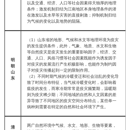
以及交通、经济、人口等社会因素得天独厚的地理
条件；激发机制归结为江南地区本身地理条件的潜
在激发以及水旱等灾害的直接剌激；抑制机制归结
为气候的变化以及地势的阻隔。
（1）山东省的地形、气候和水文等地理环境为疫灾
的发生提供条件，此外，气象、地质、水文和生物
等自然疫灾是疫灾发生的重要影响因子，经济、交
通、人口、风俗习惯等社会因素既能作为诱发因子
明
对疫灾的发展流行产生积极影响，也能作为制约因
朝
子对疫灾传播起到一定的限制作用。
山
（2）不同时期气候的冷暖变迁和社会治乱的变化导
东
致了时间分布特征，当气候冷暖变化时，会影响着
瘟疫的发生，而寒冷期常常是疫灾频繁期，温暖期
则为疫灾稀少期；不同地域的自然和人文因素的差
异导致了不同地区的疫灾空间分布特点，某些单一
病种则需要在特定的自然和社会环境下产生。
两广自然环境中气候、水文、地形、生物等要素，
清