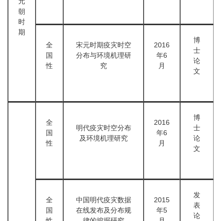
元
朝
时
期
博
全
宋元时期疫灾时空
2016
士
国
分布与环境机理研
年6
论
性
究
月
文
博
全
2016
明代疫灾时空分布
士
国
年6
及环境机理研究
论
性
月
文
发
全
中国明代疫灾数据
2015
表
国
在线发布及分布规
年5
论
性
律的挖掘研究
月