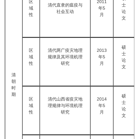
区
2011
清代直隶的瘟疫与
士
域
年5
社会互动
论
性
月
文
硕
区
清代两广疫灾地理
2013
士
域
规律及其环境机理
年5
论
性
研究
月
文
清
朝
时
期
硕
区
清代山西省疫灾地
2014
士
域
理规律与环境机理
年5
论
性
研究
月
文