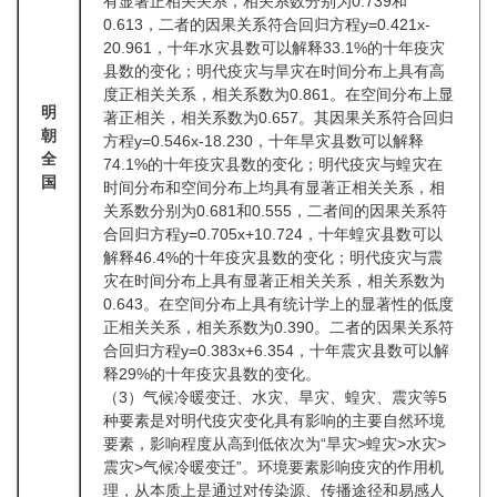
有显著正相关关系，相关系数分别为0.739和
0.613，二者的因果关系符合回归方程y=0.421x-
20.961，十年水灾县数可以解释33.1%的十年疫灾
县数的变化；明代疫灾与旱灾在时间分布上具有高
度正相关关系，相关系数为0.861。在空间分布上显
明
著正相关，相关系数为0.657。其因果关系符合回归
朝
方程y=0.546x-18.230，十年旱灾县数可以解释
全
74.1%的十年疫灾县数的变化；明代疫灾与蝗灾在
国
时间分布和空间分布上均具有显著正相关关系，相
关系数分别为0.681和0.555，二者间的因果关系符
合回归方程y=0.705x+10.724，十年蝗灾县数可以
解释46.4%的十年疫灾县数的变化；明代疫灾与震
灾在时间分布上具有显著正相关关系，相关系数为
0.643。在空间分布上具有统计学上的显著性的低度
正相关关系，相关系数为0.390。二者的因果关系符
合回归方程y=0.383x+6.354，十年震灾县数可以解
释29%的十年疫灾县数的变化。
（3）气候冷暖变迁、水灾、旱灾、蝗灾、震灾等5
种要素是对明代疫灾变化具有影响的主要自然环境
要素，影响程度从高到低依次为“旱灾>蝗灾>水灾>
震灾>气候冷暖变迁”。环境要素影响疫灾的作用机
理，从本质上是通过对传染源、传播途径和易感人