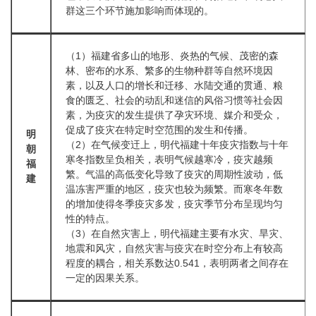
群这三个环节施加影响而体现的。
（1）福建省多山的地形、炎热的气候、茂密的森
林、密布的水系、繁多的生物种群等自然环境因
素，以及人口的增长和迁移、水陆交通的贯通、粮
食的匮乏、社会的动乱和迷信的风俗习惯等社会因
素，为疫灾的发生提供了孕灾环境、媒介和受众，
促成了疫灾在特定时空范围的发生和传播。
明
（2）在气候变迀上，明代福建十年疫灾指数与十年
朝
寒冬指数呈负相关，表明气候越寒冷，疫灾越频
福
繁。气温的高低变化导致了疫灾的周期性波动，低
建
温冻害严重的地区，疫灾也较为频繁。而寒冬年数
的增加使得冬季疫灾多发，疫灾季节分布呈现均匀
性的特点。
（3）在自然灾害上，明代福建主要有水灾、旱灾、
地震和风灾，自然灾害与疫灾在时空分布上有较高
程度的耦合，相关系数达0.541，表明两者之间存在
一定的因果关系。