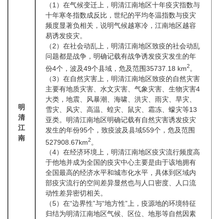
（1）在气候变迁上，明清江南地区十年疫灾指数与
十年寒冬指数成反比，世纪的平均冬温指数与疫灾
频度显著负相关，说明气候越寒冷，江南地区越容
易诱发疫灾。
（2）在社会动乱上，明清江南地区致疫的社会动乱
问题都是战争，明确记载有战争诱发疫灾发生的年
2
份4个，波及49个县域，危及范围35737.18 km
。
（3）在自然灾害上，明清江南地区致疫的自然灾害
主要有地质灾害、水文灾害、气象灾害、生物灾害4
大类，地震、风暴潮、海啸、洪灾、雨灾、旱灾、
明
雪灾、风灾、高温、蝗灾、鼠灾、霜冻、蠓灾等13
清
亚类。明清江南地区明确记载有自然灾害诱发疫灾
江
发生的年份95个，致疫波及县域559个，危及范围
南
2
527908.67km
。
（4）在经济环境上，明清江南地区疫灾流行频度高
于他地并成为全国的疫灾中心主要是由于该地拥有
全国最高的经济水平和城市化水平，具体到区域内
部疫灾流行的空间差异显然也与人口密度、人口流
动性差异密切相关。
（5）在“边界性”与“地方性”上，疫源地的环境特征
归结为明清江南地区气候、区位、地形等自然因素