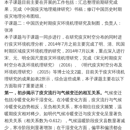
本子课题目前主要在开展的工作包括：汇总整理前期研究成
果，完成《中国疫灾地理规律研究》书稿；修订中国历史时期
疫灾地理分布图组。
子课题二：中国历史时期疫灾环境机理研究及制图，负责人：
张涛
本子课题与子课题一同步进行，在研究疫灾时空分布的同时进
行疫灾环境机理分析，2014年7月之前主要完成了明、清、民国
时期区域疫灾环境机理的研究，2014年7月以来，重点深入进行
宋、元、明全国尺度疫灾环境机理研究，完成《宋元时期疫灾
时空分布及环境机理研究》（2016）、《明代疫灾时空分布及
环境机理研究》（2015）等博士论文2篇。目前关于疫灾环境机
理研究的成果如表2所示，综合这些成果，本子课题主要在以下
方面取得了重要进展：
第一，初步揭示了疫灾流行与气候变迁的相互关系
。
气候变迁
包括冷暖变化和干湿变化。在冷暖变化方面，疫灾流行与气候
冷暖变化趋势相反，呈负相关关系，寒冷期往往疫灾频繁，温
暖期疫灾相对稀少。如明代气候冷暖变迁与疫灾变化呈显著负
相关关系（相关系数为-0.612），气候温暖阶段疫灾县数显著减
少，寒冷阶段则显著增加；在干湿变化方面，偏旱和偏涝都会