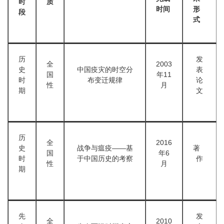
时
质
时间
形
段
式
历
发
全
2003
史
中国疫灾的时空分
表
国
年11
时
布变迁规律
论
性
月
期
文
历
全
2016
史
战争与瘟疫——基
著
国
年6
时
于中国历史的考察
作
性
月
期
先
发
全
2010