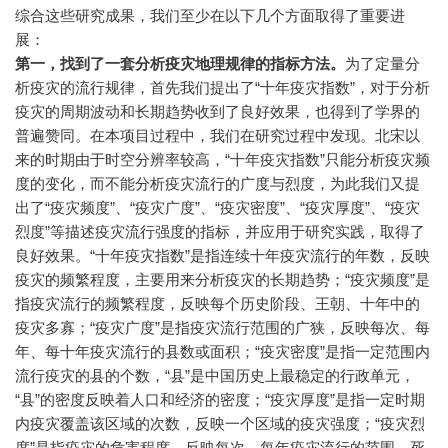
综合这些研究成果，我们至少在以下几个方面取得了重要进
展：
第一，找到了一套分析疫灾地理规律的指标方法。
为了定量分
析疫灾的流行规律，首先我们提出了“十年疫灾指数”，对于分析
疫灾的周期波动和长期趋势收到了良好效果，也得到了学界的
普遍赞同。在本项目过程中，我们在研究过程中发现。北宋以
来的时期由于时空分辨率较高，“十年疫灾指数”只能分析疫灾频
度的变化，而不能分析疫灾流行的广度与烈度，为此我们又提
出了“疫灾频度”、“疫灾广度”、“疫灾密度”、“疫灾厚度”、“疫灾
烈度”等描述疫灾流行强度的指标，并应用于研究实践，取得了
良好效果。“十年疫灾指数”是指连续十年疫灾流行的年数，反映
疫灾的频繁程度，主要用来分析疫灾的长期趋势；“疫灾频度”是
指疫灾流行的频繁程度，反映每个历史阶段、王朝、十年中的
疫灾多寡；“疫灾广度”是指疫灾流行范围的广狭，反映每次、每
年、每十年疫灾流行的县数或面积；“疫灾密度”是指一定范围内
流行疫灾的县的个数，“县”是中国历史上最稳定的行政单元，
“县”的密度反映着人口和经济的密度；“疫灾厚度”是指一定时期
内疫灾覆盖该区域的次数，反映一个区域的疫灾强度；“疫灾烈
度”是指疫灾的危害程度，反映每次、每年疫灾流行的范围、死