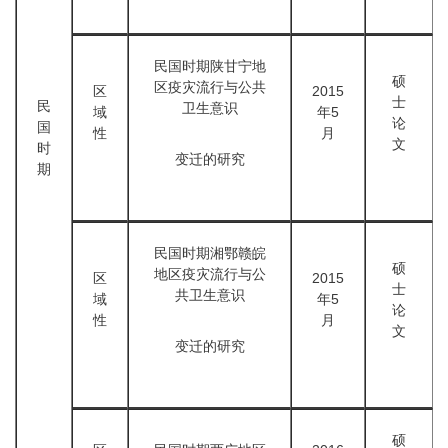
民国时期陕甘宁地
硕
区疫灾流行与公共
区
2015
士
民
卫生意识
域
年5
论
国
性
月
文
时
变迁的研究
期
民国时期湘鄂赣皖
硕
地区疫灾流行与公
区
2015
士
共卫生意识
域
年5
论
性
月
文
变迁的研究
硕