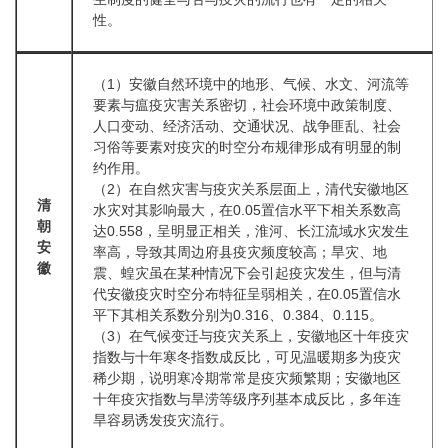
性。
（1）安徽自然环境中的地形、气候、水文、河流等
要素与瘟疫灾害关系密切，社会环境中政策制度、
人口变动、经济活动、交通状况、战争匪乱、社会
习俗等要素对疫灾的时空分布规律形成有明显的制
约作用。
（2）在自然灾害与疫灾关系层面上，清代安徽地区
清
水灾对其影响最大，在0.05置信水平下相关系数高
朝
达0.558，呈明显正相关，淮河、长江流域水灾发生
安
率高，导致其周边府县疫灾频度较高；旱灾、地
徽
震、蝗灾虽在某种情况下会引起疫灾发生，但与清
代安徽疫灾时空分布特征呈弱相关，在0.05置信水
平下其相关系数分别为0.316、0.384、0.115。
（3）在气候变迁与疫灾关系上，安徽地区十年疫灾
指数与十年寒冬指数成反比，可见温暖期多为疫灾
稀少期，说明寒冷期常常是疫灾频繁期；安徽地区
十年疫灾指数与旱涝等级序列基本成反比，多年连
旱容易诱发疫灾流行。