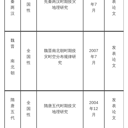
秦
先秦两汉时期疫灾
表
国
年7
两
地理研究
论
性
月
汉
文
魏
晋
发
全
魏晋南北朝时期疫
2007
表
国
灾时空分布规律研
年7
论
南
性
究
月
文
北
朝
隋
发
全
2004
唐
隋唐五代时期疫灾
表
国
年12
五
地理研究
论
性
月
代
文