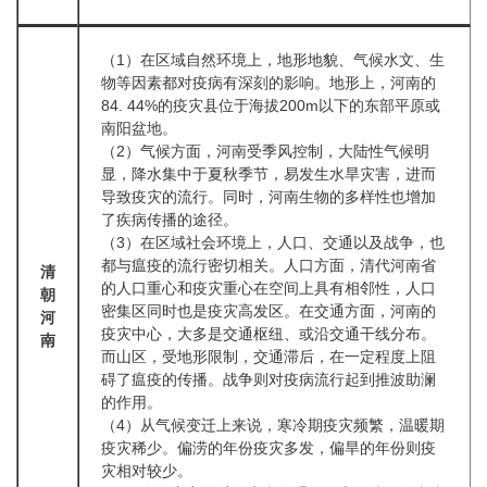
（1）在区域自然环境上，地形地貌、气候水文、生
物等因素都对疫病有深刻的影响。地形上，河南的
84. 44%的疫灾县位于海拔200m以下的东部平原或
南阳盆地。
（2）气候方面，河南受季风控制，大陆性气候明
显，降水集中于夏秋季节，易发生水旱灾害，进而
导致疫灾的流行。同时，河南生物的多样性也增加
了疾病传播的途径。
（3）在区域社会环境上，人口、交通以及战争，也
都与瘟疫的流行密切相关。人口方面，清代河南省
清
的人口重心和疫灾重心在空间上具有相邻性，人口
朝
密集区同时也是疫灾高发区。在交通方面，河南的
河
疫灾中心，大多是交通枢纽、或沿交通干线分布。
南
而山区，受地形限制，交通滞后，在一定程度上阻
碍了瘟疫的传播。战争则对疫病流行起到推波助澜
的作用。
（4）从气候变迁上来说，寒冷期疫灾频繁，温暖期
疫灾稀少。偏涝的年份疫灾多发，偏旱的年份则疫
灾相对较少。