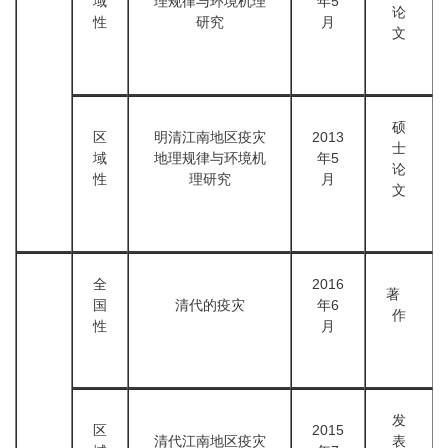
域
理规律与环境机理
年5
论
性
研究
月
文
硕
区
明清江南地区疫灾
2013
士
域
地理规律与环境机
年5
论
性
理研究
月
文
全
2016
著
国
清代的疫灾
年6
作
性
月
发
区
2015
清代江南地区疫灾
表