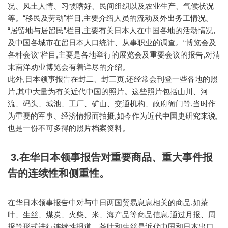
况、风土人情、习惯嗜好、民间组织以及农业生产、气候状况
等。“移民及劳动”栏目,主要介绍人员的流动及外出务工情况。
“居留地与居留民”栏目,主要有关日本人在中国各地的活动情况,
及中国各城市在留日本人口统计、从事职业的调查。“博览会及
各种会议”栏目,主要是各地举行的展览会及重要会议的报告,对清
末南洋劝业博览会有着详尽的介绍。
此外,日本领事报告在封二、封三页,还经常会刊登一些各地的照
片,其中大量为有关近代中国的照片。这些照片包括山川、河
流、码头、城池、工厂、矿山、交通机构、政府衙门等,当时作
为重要的军事、经济情报而拍摄,如今作为近代中国史研究来说,
也是一份不可多得的照片档案资料。
3.在华日本领事报告对重要商品、重大事件报
告的连续性和侧重性。
在华日本领事报告中对与中日两国贸易息息相关的商品,如茶
叶、生丝、煤炭、火柴、米、海产品等商品信息,通过月报、周
报等形式进行连续性报道。茶叶和生丝是近代中国和日本出口