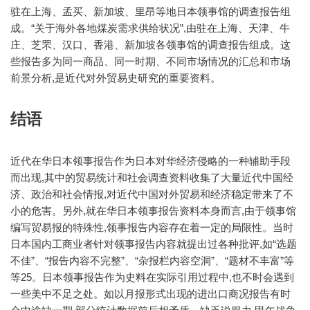
驻在上海、孟买、新加坡、里昂等地日本领事馆的调查报告组
成。“关于海外各地煤炭需求供给状况”,由驻在上海、天津、牛
庄、芝罘、汉口、香港、新加坡各领事馆的调查报告组成。这
些报告多为同一商品、同一时期、不同市场情况的汇总和市场
前景分析,是近代对外贸易史研究的重要资料。
结语
近代在华日本领事报告作为日本对华经济侵略的一种辅助手段
而出现,其中的贸易统计和社会调查资料收集了大量近代中国经
济、政治和社会情报,对近代中国对外贸易和经济稳定带来了不
小的危害。另外,就在华日本领事报告资料本身而言,由于领事馆
编写贸易报的特殊性,领事报告内容存在着一定的局限性。当时
日本国内工商业者针对领事报告内容就提出过各种批评,如“选题
不佳”、“报告内容不完整”、“杂报栏内容空洞”、“题材不丰富”等
等25。日本领事报告作为史料在实际引用过程中,也不时会遇到
一些美中不足之处。如以月报形式出现的进出口商况报告有时