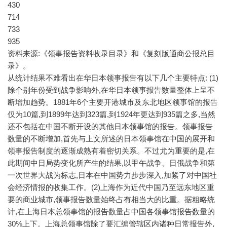
430
714
733
935
资料来源:《领事报告资料收录目录》和《复刻版通商公报总目
录》。
从统计结果不难看出在华日本领事报告有以下几个主要特点: (1)
除个别年份受到战争影响外,在华日本领事报告数量整体上呈不
断增加趋势。1881年6个主要开港城市及东北地区领事馆的报告
仅为10篇,到1899年达到323篇,到1924年更达到935篇之多,当然
还不包括在中国不断开设的其他日本领事馆的报告。领事报告
数量的不断增加,首先与上文所述的日本领事馆在中国的展开和
领事报告制度的逐渐成熟有着密切关系。不过尤为重要的是,在
此期间中日局势变化所产生的结果,以甲午战争、日俄战争和第
一次世界大战为标志,日本在中国势力步步深入,加紧了对中国社
会经济情报的收集工作。(2)上海作为近代中国乃至远东地区重
要的商业城市,领事报告数量始终占有相当大的比重。据粗略统
计,在上海日本总领事馆的报告数量占中国各领事馆报告数量的
30%上下。上海总领事馆除了要汇编管辖区内诸种日常报告外,