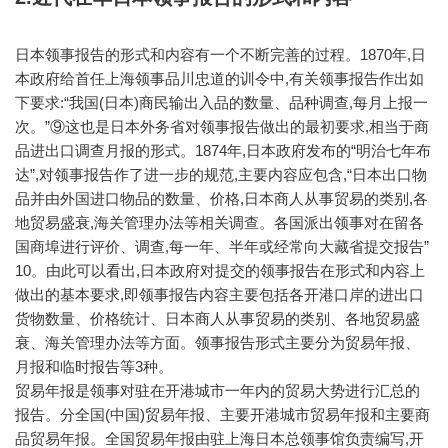
日本领事报告的形式和内容有一个不断完善的过程。1870年,日
本政府给首任上海领事品川忠道的训令中,有关领事报告作出如
下要求:“我国(日本)商民输出入品的数量、品种调查,每月上报一
次。”⑨这也是日本外务省对领事报告做出的最初要求,相当于商
品进出口调查月报的形式。1874年,日本政府发布的“明治七年布
达”,对领事报告作了进一步的规范,主要内容应包含,“日本出口物
品并由外国进口物品的数量、价格,日本商人从事贸易的类别,各
地贸易盛衰,海关管理办法等相关调查。各国派出领事对在留各
国商埠进行评价、调查,每一年、半年或经常向大藏省提交报告”
10。由此可以看出,日本政府对提交的领事报告在形式和内容上
做出的基本要求,即领事报告内容主要包括各开港口岸的进出口
货物数量、价格统计、日本商人从事贸易的类别、各地贸易盛
衰、海关管理办法等方面。领事报告形式主要分为贸易年报、
月报和临时报告等3种。
贸易年报是领事对驻在开港城市一年内的贸易大势进行汇总的
报告。分全国(中国)贸易年报、主要开港城市贸易年报和主要商
品贸易年报。全国贸易年报由驻上海日本总领事馆负责编写,开