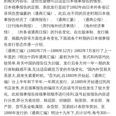
的相关内容④。这些出版物可以说是日本领事报告的雏形。
日本领事报告的定期、系统发行是始于1882年由日本外务省记
录局负责编纂的《通商汇编》。此后,在不同的历史时期日本领
事报告经历了《通商报告》、《通商汇纂》、《通商公报》、
《日刊海外商报》、《周刊海外经济事情》、《海外经济事
情》、《外务省通商日报》的刊名变化。在出版体制、发行频
度、揭载内容等方面也多有变化,下面就各个时期的日本领事报
告发行形态作逐一介绍。
《通商汇编》(1882年7月—1886年12月): 1882年7月发行了上一
年度的《明治十四年通商汇编》,最初为年刊。形式和内容均比
较简单,有关中国的报告仅为10篇。发行后各方对一年一期的发
行体制颇感不满,无法适应瞬息万变的市场变化。“国内外贸易关
系甚大,易丧失紧要时机。”⑤为此,自1883年开始起,《通商汇
编》分上半年和下半年,一年两次发行。从1885年开始通过民间
书店发售,并且领事报告的编排方式自该号开始也发生了较大变
化。此前领事报告按领事馆顺序进行排列,该号起按报告内容进
行分类,即分为蚕丝部、棉花部、织物部、制茶部、米谷部、海
产部、货币及金银属部、杂货部、贸易统计表部等类别。至
1886年发行的《通商汇编》明治十九年下,共计10号,每号300—