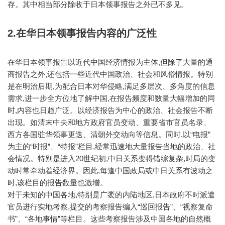
存。其中相当部分除收于日本领事报告之外已不多见。
2.在华日本领事报告内容的广泛性
在华日本领事报告以近代中国经济情报为主体,但除了大量的通
商报告之外,还包括一些近代中国政治、社会和风俗情报。特别
是在明治后期,为配合日本对华侵略,满足多层次、多角度的信息
需求,进一步全方位地了解中国,在报告频度和数量大幅增加的同
时,内容也日趋广泛。以经济报告为中心的政治、社会报告不断
出现。如清末中央和地方政府官员变动、重要省市官员名录、
西方各国驻华领事更迭、清朝外交动向等信息。同时,以“电报”
为主的“时报”、“特报”栏目,经常迅速地大量报告当地的政治、社
会情况。特别是进入20世纪初,中日关系变得错综复杂,时局的变
动时常牵动着经济界。因此,每逢中国政局或中日关系有波动之
时,该栏目的报告数量也激增。
对于未知的中国各地,特别是广袤的内陆地区,日本政府不时派遣
官员进行实地考察,提交的考察报告编入“巡回报告”、“视察复命
书”、“各地事情”等栏目。这些考察报告涉及中国各地的自然概