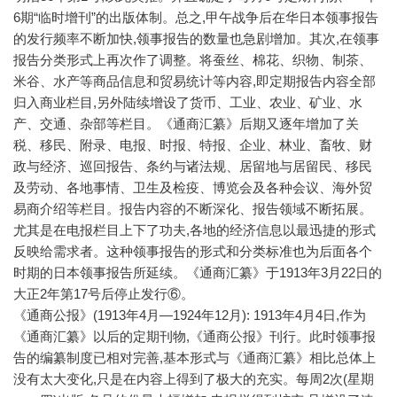
6期“临时增刊”的出版体制。总之,甲午战争后在华日本领事报告
的发行频率不断加快,领事报告的数量也急剧增加。其次,在领事
报告分类形式上再次作了调整。将蚕丝、棉花、织物、制茶、
米谷、水产等商品信息和贸易统计等内容,即定期报告内容全部
归入商业栏目,另外陆续增设了货币、工业、农业、矿业、水
产、交通、杂部等栏目。《通商汇纂》后期又逐年增加了关
税、移民、附录、电报、时报、特报、企业、林业、畜牧、财
政与经济、巡回报告、条约与诸法规、居留地与居留民、移民
及劳动、各地事情、卫生及检疫、博览会及各种会议、海外贸
易商介绍等栏目。报告内容的不断深化、报告领域不断拓展。
尤其是在电报栏目上下了功夫,各地的经济信息以最迅捷的形式
反映给需求者。这种领事报告的形式和分类标准也为后面各个
时期的日本领事报告所延续。《通商汇纂》于1913年3月22日的
大正2年第17号后停止发行⑥。
《通商公报》(1913年4月—1924年12月): 1913年4月4日,作为
《通商汇纂》以后的定期刊物,《通商公报》刊行。此时领事报
告的编纂制度已相对完善,基本形式与《通商汇纂》相比总体上
没有太大变化,只是在内容上得到了极大的充实。每周2次(星期