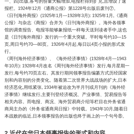
一、四)出版,各号的份量大幅增加,电报栏得到扩充,且增设了速
报栏。1924年12月《通商公报》第1228号出版后废刊⑦。
《日刊海外商报》(1925年1月—1928年3月): 1925年1月,《通商
公报》与杂志《商报》合并为《日刊海外商报》。海外各领事
馆的调查报告、电报等能够象报纸一样每天送到读者手中,这也
是《日刊海外商报》发行的一个重大突破。平时每号约10—15
页,周日号约70—80页。1926年4月起,每日以4页小报的形式发
行。
《周刊海外经济事情》、《海外经济事情》(1928年4月—1943
年10月): 1928年4月改名《周刊海外经济事情》发行,每月星期一
发行,每号约70页左右。其发行期间领事报告编纂方式历经国家
别和内容别的分类变化。随着第二次世界大战战场的扩大,日本
经济恶化,用纸紧张, 1934年被迫改为半月刊或月刊的《海外经
济事情》继续发行,主要刊登经济概况、产业事情、贸易报告等
相关内容。而电报、商况、海外贸易商介绍等栏目在外务省通
商局主办的《外务省通商局日报》中转载。1943年10月,随着日
本战败的临近,日本领事报告的出版也终于画上的一个句号⑧。
2.近代在华日本领事报告的形式和内容