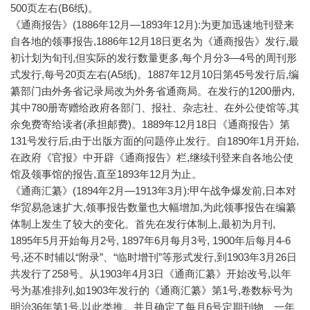
500页左右(B6纸)。
《通商报告》(1886年12月—1893年12月):为更加迅速地刊登来
自各地的领事报告,1886年12月18日更名为《通商报告》发行,最
初计划为旬刊,但实际的发行数量更多,每个月分3—4号的周刊形
式发行,每号20页左右(A5纸)。1887年12月10日第45号发行后,编
纂部门由外务省记录局改为外务省通商局。在发行的1200册内,
其中780册寄赠给政府各部门、报社、杂志社、在外公使馆等,其
余免费寄给读者(承担邮费)。1889年12月18日《通商报告》第
131号发行后,由于出版方面的问题停止发行。自1890年1月开始,
在政府《官报》中开辟《通商报告》栏,继续刊登来自各地公使
馆及领事馆的报告,直至1893年12月为止。
《通商汇纂》(1894年2月—1913年3月):甲午战争爆发前,日本对
华贸易急速扩大,领事报告数量也大幅增加,为此领事报告在编纂
体制上发生了较大的变化。首先在发行体制上,最初为月刊,
1895年5月开始每月2号, 1897年6月每月3号, 1900年后每月4-6
号,还不时辅以“附录”、“临时增刊”等形式发行,到1903年3月26日
共发行了258号。从1903年4月3日《通商汇纂》开始改号,以年
号为基准排列,如1903年发行的《通商汇纂》第1号,卷数标号为
明治36年第1号,以此类推。并且确定了每月6号定期刊物、一年