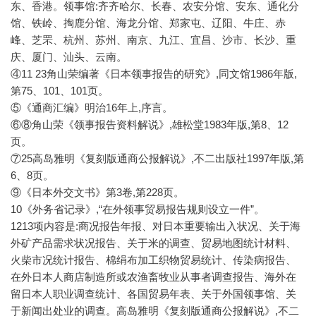
东、香港。领事馆:齐齐哈尔、长春、农安分馆、安东、通化分
馆、铁岭、掏鹿分馆、海龙分馆、郑家屯、辽阳、牛庄、赤
峰、芝罘、杭州、苏州、南京、九江、宜昌、沙市、长沙、重
庆、厦门、汕头、云南。
④11 23角山荣编著《日本领事报告的研究》,同文馆1986年版,
第75、101、101页。
⑤《通商汇编》明治16年上,序言。
⑥⑧角山荣《领事报告资料解说》,雄松堂1983年版,第8、12
页。
⑦25高岛雅明《复刻版通商公报解说》,不二出版社1997年版,第
6、8页。
⑨《日本外交文书》第3卷,第228页。
10《外务省记录》,“在外领事贸易报告规则设立一件”。
1213项内容是:商况报告年报、对日本重要输出入状况、关于海
外矿产品需求状况报告、关于米的调查、贸易地图统计材料、
火柴市况统计报告、棉绢布加工织物贸易统计、传染病报告、
在外日本人商店制造所或农渔畜牧业从事者调查报告、海外在
留日本人职业调查统计、各国贸易年表、关于外国领事馆、关
于新闻出处业的调查。高岛雅明《复刻版通商公报解说》,不二