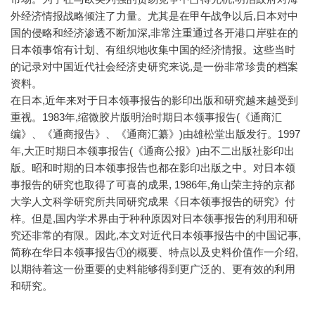
外经济情报战略倾注了力量。尤其是在甲午战争以后,日本对中
国的侵略和经济渗透不断加深,非常注重通过各开港口岸驻在的
日本领事馆有计划、有组织地收集中国的经济情报。这些当时
的记录对中国近代社会经济史研究来说,是一份非常珍贵的档案
资料。
在日本,近年来对于日本领事报告的影印出版和研究越来越受到
重视。1983年,缩微胶片版明治时期日本领事报告(《通商汇
编》、《通商报告》、《通商汇纂》)由雄松堂出版发行。1997
年,大正时期日本领事报告(《通商公报》)由不二出版社影印出
版。昭和时期的日本领事报告也都在影印出版之中。对日本领
事报告的研究也取得了可喜的成果, 1986年,角山荣主持的京都
大学人文科学研究所共同研究成果《日本领事报告的研究》付
梓。但是,国内学术界由于种种原因对日本领事报告的利用和研
究还非常的有限。因此,本文对近代日本领事报告中的中国记事,
简称在华日本领事报告①的概要、特点以及史料价值作一介绍,
以期待着这一份重要的史料能够得到更广泛的、更有效的利用
和研究。