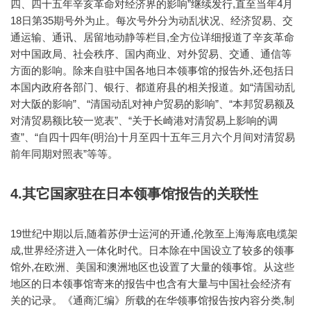
四、四十五年辛亥革命对经济界的影响”继续发行,直至当年4月
18日第35期号外为止。每次号外分为动乱状况、经济贸易、交
通运输、通讯、居留地动静等栏目,全方位详细报道了辛亥革命
对中国政局、社会秩序、国内商业、对外贸易、交通、通信等
方面的影响。除来自驻中国各地日本领事馆的报告外,还包括日
本国内政府各部门、银行、都道府县的相关报道。如“清国动乱
对大阪的影响”、“清国动乱对神户贸易的影响”、“本邦贸易额及
对清贸易额比较一览表”、“关于长崎港对清贸易上影响的调
查”、“自四十四年(明治)十月至四十五年三月六个月间对清贸易
前年同期对照表”等等。
4.其它国家驻在日本领事馆报告的关联性
19世纪中期以后,随着苏伊士运河的开通,伦敦至上海海底电缆架
成,世界经济进入一体化时代。日本除在中国设立了较多的领事
馆外,在欧洲、美国和澳洲地区也设置了大量的领事馆。从这些
地区的日本领事馆寄来的报告中也含有大量与中国社会经济有
关的记录。《通商汇编》所载的在华领事馆报告按内容分类,制