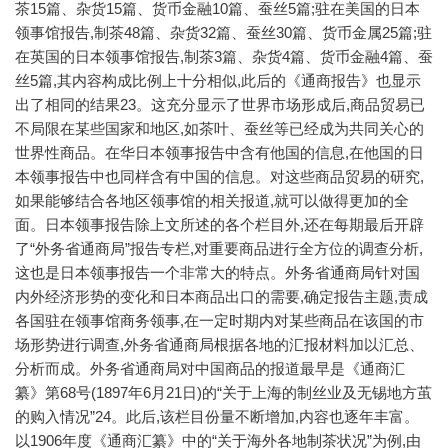
茶15篇、杂货15篇、货币金融10篇、蚕丝5篇;驻在美国的日本
领事馆报告,制茶48篇、杂货32篇、蚕丝30篇、货币金属25篇;驻
在英国的日本领事馆报告,制茶3篇、杂货4篇、货币金融4篇、蚕
丝5篇,其内容构成比例上十分相似,此后的《通商报告》也显示
出了相同的结果23。这充分显示了世界市场形成后,商品贸易已
不局限在某些国家和地区,如茶叶、蚕丝等已经成为共同关心的
世界性商品。在华日本领事报告中含有他国的信息,在他国的日
本领事报告中也同样含有中国的信息。对这些商品贸易的研究,
如果能够结合各地区领事馆的相关报道,就可以做得更加的全
面。日本领事报告除上文所述的各个栏目外,还在每期最后开辟
了“外务省通商局”报告专栏,对重要商品进行全方位的调查分析,
这也是日本领事报告一个非常大的特点。外务省通商局针对国
内外经济形势的变化和日本商品出口的需要,确定报告主题,责成
各国驻在领事馆商务领事,在一定时期内对某些商品在该国的市
场形势进行调查,外务省通商局根据各地的汇报材料加以汇总、
分析而成。外务省通商局对中国商品的报道最早是《通商汇
纂》第68号(1897年6月21日)的“关于上海的制丝业及无锡地方茧
的购入情况”24。此后,该栏目份量不断增加,内容也逐年丰富。
以1906年度《通商汇纂》中的“关于海外各地制茶状况”为例,由