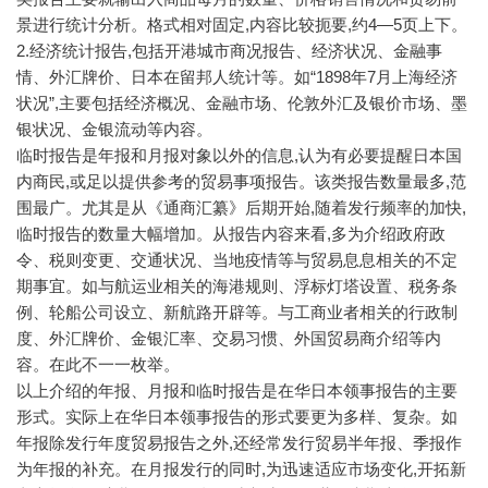
景进行统计分析。格式相对固定,内容比较扼要,约4—5页上下。
2.经济统计报告,包括开港城市商况报告、经济状况、金融事
情、外汇牌价、日本在留邦人统计等。如“1898年7月上海经济
状况”,主要包括经济概况、金融市场、伦敦外汇及银价市场、墨
银状况、金银流动等内容。
临时报告是年报和月报对象以外的信息,认为有必要提醒日本国
内商民,或足以提供参考的贸易事项报告。该类报告数量最多,范
围最广。尤其是从《通商汇纂》后期开始,随着发行频率的加快,
临时报告的数量大幅增加。从报告内容来看,多为介绍政府政
令、税则变更、交通状况、当地疫情等与贸易息息相关的不定
期事宜。如与航运业相关的海港规则、浮标灯塔设置、税务条
例、轮船公司设立、新航路开辟等。与工商业者相关的行政制
度、外汇牌价、金银汇率、交易习惯、外国贸易商介绍等内
容。在此不一一枚举。
以上介绍的年报、月报和临时报告是在华日本领事报告的主要
形式。实际上在华日本领事报告的形式要更为多样、复杂。如
年报除发行年度贸易报告之外,还经常发行贸易半年报、季报作
为年报的补充。在月报发行的同时,为迅速适应市场变化,开拓新