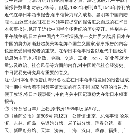
会中途缺一期,部分统计数据前后相矛盾、缺乏说服力,甲午战争
前报告数量相对较少等等。但是, 1882年创刊直到1943年停刊的
近代在华日本领事报告,领事馆势力深入成都、昆明等中国内陆
腹地,由这些地区驻在日本领事馆提交的报告汇总而成的在华日
本领事报告,见证了近代中国半个多世纪的历史变迁。特别是在
甲午战争后,日本在中国势力不断增强,第一次世界大战后,日本在
中国的势力渐渐赶超英美等老牌帝国主义国家,领事报告的内容
也应该受到研究者的重视。在华日本领事报告以近代中国经济
信息为主干,包括财政、金融、交通、工业、农业、矿业等,还大
量涉及政治、社会风俗等方面的内容,对中国近代社会经济史、
中日贸易史研究具有重要的意义。
注: ①日本领事报告由海外各地驻在日本领事馆发回的报告组成,
同一期中包含着不同领事馆发回的有关不同国家内容的报告,为
便于叙述,将日本领事报告中的有关中国记事称为在华日本领事
报告。
②《外务省百年》上卷,原书房1969年版,第97页。
③《通商公报》第805号,第12页。公使馆:北京。总领事馆:哈尔
滨、吉林、间岛、头道沟分馆、局子街分馆、珲春分馆、奉
天、新民府分馆、天津、济南、上海、汉口、成都、福州、广