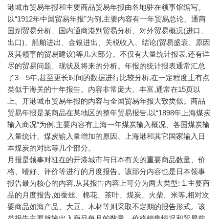
港城市贸易年报和主要商品贸易年报由各地驻在领事馆编写。
以“1912年中国贸易年报”为例,主要内容有一年贸易总论、通商
国别贸易分析、国内通商港别贸易分析、对外贸易概况(进口、
出口)、船舶进出、金银进出、关税收入、结论(贸易盛衰、原因
及其领事的贸易建议)等几大部分。不仅有大量统计报表,还有详
尽的贸易问题、现状及将来的分析。年报的统计报表通常汇总
了3—5年,甚至更长时间的数据进行比较分析,在一定程度上有点
类似于海关的十年报告。内容非常庞大、丰富,通常在15页以
上。开港城市贸易年报的内容与全国贸易年报大致类似。商品
贸易年报是某商品在某地区的整年贸易报告,以“1898年上海煤炭
输入商况”为例,主要内容有上海一年煤炭输入概况、各国煤炭输
入量统计、煤炭输入量增加的原因、上海港和其它国家输入日
本煤炭的对比等几个部分。
月报是领事对驻在的开港城市与日本有关的重要商品数量、价
格、嗜好、评价等进行的月度报告。该部分内容也是日本领事
报告最为核心的内容,从其报告内容上可分为两大类型: 1.主要商
品的月度报告,如蚕丝、棉花、茶叶、煤炭、火柴、米等,相对次
要商品如海产品、大豆、木材等则采取不定期的报告形式。该
类报告主要就输出入商品每月的数量、价格销售情况和贸易前