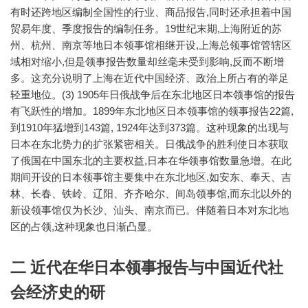
有时还跨地区编制全国性的行业、商品报告,同时还承担着中国
贸易年度、季度报告的编制任务。19世纪末期,上海附近的苏
州、杭州、南京等地日本领事馆相继开设,上海总领事馆管辖区
域相对缩小,但是领事报告数量却丝毫未受到影响,反而不断增
多。这充分说明了上海在近代中国经济、政治上所占有的举足
轻重地位。(3) 1905年日俄战争后在东北地区日本领事馆的报告
有飞跃性的增加。1899年东北地区日本领事馆的领事报告22篇,
到1910年猛增到143篇, 1924年达到373篇。这种现象的出现与
日本在东北势力的扩张紧密相关。日俄战争的胜利使日本获取
了俄国在中国东北的主要权益,日本在华领事馆数量急增。在此
期间开设的日本领事馆主要集中在东北地区,如安东、奉天、吉
林、长春、铁岭、辽阳、齐齐哈尔、间岛领事馆,而东北以外的
新设领事馆仅为长沙、汕头、南京而已。伴随着日本对东北地
区的占领,这种现象也日渐凸显。
二 近代在华日本领事报告与中国近代社
会经济史的研