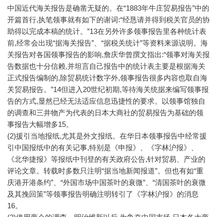
中国近代海关报告是确凿无疑的。在“1883年牛庄贸易报告”中的
开篇首行,执笔领事就有如下的谢词:“经恳请并得到税关官员的协
助得以完成本稿的统计。”13在另外许多领事报告里各种统计表
前,经常会出现“据海关报告”、“据税关统计”等资料来源说明。海
关报告对各国领事报告的影响,詹庆华曾撰文指出:“领事对海关报
告数据也十分信赖,并坦言自己报告中的统计表主要是根据海关
正式报告编制的,除贸易统计数字外,领事报告很多内容也取自海
关贸易报告。”14但进入20世纪初期,等待海关统据来编写领事报
告的方式,显然已经无法适应信息迅捷性的要求。以领事馆独自
的调查和三井物产为代表的日本大商社的贸易报告为基础的领
事报告大幅增多15。
(2)援引当地报纸,尤其是外文报纸。在华日本领事报告中经常援
引中国报纸中的有关记事,特别是《申报》、《字林沪报》、
《北华捷报》等报纸中刊登的有关政府公告,针对贸易、产业的
评论文章。转载时多数只注明“据当地新闻报道”。但也有如“重
庆港开港条约”、“外国市场中国茶叶的衰微”、“清国茶叶的衰微
及其挽回策”等领事报告明确注明转引了《字林沪报》的消息
16。