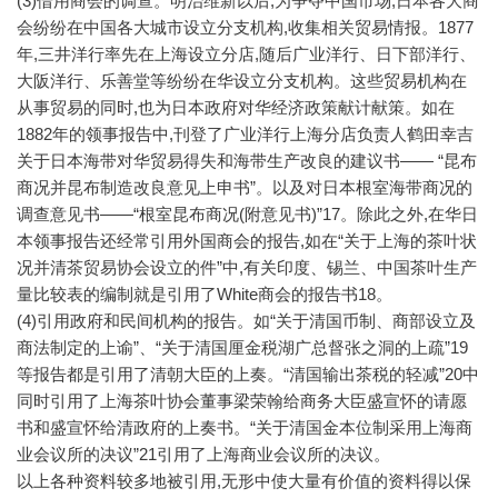
(3)借用商会的调查。明治维新以后,为争夺中国市场,日本各大商
会纷纷在中国各大城市设立分支机构,收集相关贸易情报。1877
年,三井洋行率先在上海设立分店,随后广业洋行、日下部洋行、
大阪洋行、乐善堂等纷纷在华设立分支机构。这些贸易机构在
从事贸易的同时,也为日本政府对华经济政策献计献策。如在
1882年的领事报告中,刊登了广业洋行上海分店负责人鹤田幸吉
关于日本海带对华贸易得失和海带生产改良的建议书—— “昆布
商况并昆布制造改良意见上申书”。以及对日本根室海带商况的
调查意见书——“根室昆布商况(附意见书)”17。除此之外,在华日
本领事报告还经常引用外国商会的报告,如在“关于上海的茶叶状
况并清茶贸易协会设立的件”中,有关印度、锡兰、中国茶叶生产
量比较表的编制就是引用了White商会的报告书18。
(4)引用政府和民间机构的报告。如“关于清国币制、商部设立及
商法制定的上谕”、“关于清国厘金税湖广总督张之洞的上疏”19
等报告都是引用了清朝大臣的上奏。“清国输出茶税的轻减”20中
同时引用了上海茶叶协会董事梁荣翰给商务大臣盛宣怀的请愿
书和盛宣怀给清政府的上奏书。“关于清国金本位制采用上海商
业会议所的决议”21引用了上海商业会议所的决议。
以上各种资料较多地被引用,无形中使大量有价值的资料得以保