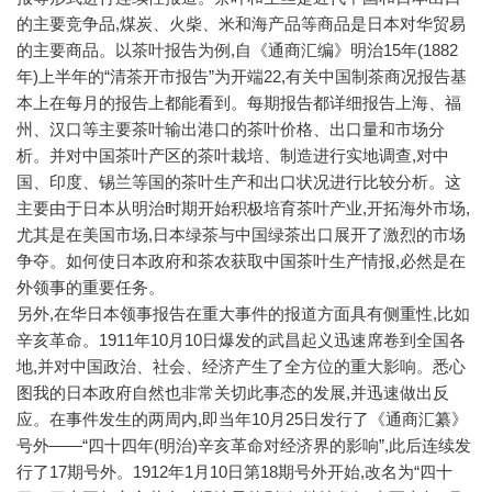
的主要竞争品,煤炭、火柴、米和海产品等商品是日本对华贸易
的主要商品。以茶叶报告为例,自《通商汇编》明治15年(1882
年)上半年的“清茶开市报告”为开端22,有关中国制茶商况报告基
本上在每月的报告上都能看到。每期报告都详细报告上海、福
州、汉口等主要茶叶输出港口的茶叶价格、出口量和市场分
析。并对中国茶叶产区的茶叶栽培、制造进行实地调查,对中
国、印度、锡兰等国的茶叶生产和出口状况进行比较分析。这
主要由于日本从明治时期开始积极培育茶叶产业,开拓海外市场,
尤其是在美国市场,日本绿茶与中国绿茶出口展开了激烈的市场
争夺。如何使日本政府和茶农获取中国茶叶生产情报,必然是在
外领事的重要任务。
另外,在华日本领事报告在重大事件的报道方面具有侧重性,比如
辛亥革命。1911年10月10日爆发的武昌起义迅速席卷到全国各
地,并对中国政治、社会、经济产生了全方位的重大影响。悉心
图我的日本政府自然也非常关切此事态的发展,并迅速做出反
应。在事件发生的两周内,即当年10月25日发行了《通商汇纂》
号外——“四十四年(明治)辛亥革命对经济界的影响”,此后连续发
行了17期号外。1912年1月10日第18期号外开始,改名为“四十