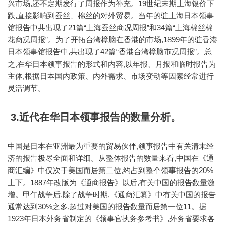
兴市场,还不定期发行了周报作为补充。19世纪末期上海银价下
跌,直接影响到蚕丝、棉丝的对外贸易。当年的驻上海日本领事
馆报告中共出现了21篇“上海蚕丝商况周报”和34篇“上海棉丝棉
花商况周报”。为了开拓台湾樟脑在香港的市场,1899年的驻香港
日本领事馆报告中,共出现了42篇“香港台湾樟脑市况周报”。总
之,在华日本领事报告的形式和内容,以年报、月报和临时报告为
主体,根据日本国内政策、内外需求、市场变动等因素经常进行
灵活调节。
3.近代在华日本领事报告的数量分析。
中国是日本在亚洲最为重要的贸易伙伴,领事报告中有关清末经
济的报告极尽全面和详细。从整体报告的数量来看,中国在《通
商汇编》中仅次于美国而居第二位,约占到整个领事报告的20%
上下。1887年改版为《通商报告》以后,有关中国的报告数量激
增。甲午战争后,除了战争时期,《通商汇纂》中有关中国的报告
通常达到30%之多,超过对美国的报告数量而居第一位11。据
1923年日本外务省制定的《领事官执务参考书》,外务省要求各