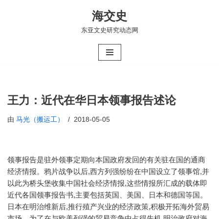
海交史
跳
东亚文史研究动态网
至
正
文
王力：近代在华日本领事报告述论
由
马光（搬运工）
2018-05-05
领事报告是驻外领事定期向本国政府发回的有关驻在国的通商
经济情报。鸦片战争以后,西方列强纷纷在中国设立了领事馆,并
以此为桥头堡收集中国社会经济情报,这些情报所汇成的载体即
近代各国领事报告书,主要包括英国、美国、日本和德国等国。
日本在明治维新后,推行殖产兴业的经济政策,积极开拓海外贸易
市场。为了在与欧美列强的贸易竞争中占得先机,明治政府对海