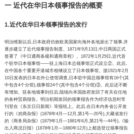
一 近代在华日本领事报告的概要
1.近代在华日本领事报告的发行
明治维新以后,日本政府仿效欧美国家向海外各地派出了领事,并
逐步建立了近代领事报告制度。1871年9月13日,中日两国正式
签署了《中日通商条规和通商章程》。1872年1月29日,近代首
个驻华日本领事馆——驻上海日本总领事馆正式设立②。此后,
在中国各个重要开港城市相继设立了日本领事馆。据1921年2月
10日发表的日本在外公使馆调查,日本驻中国总领事馆有16个(其
中包含4个分馆),领事馆24个(其中包含4个分馆)③。此后还不断
有增加。驻各地领事到任后,陆续向本国政府发回了有关在任地
的各种贸易报告。明治初期发回的领事报告作为经济信息时常
刊登在《东京日日新闻》等报纸上。此后,在日本内务省公开发
行的《劝商杂报》(1878年4月—12月,第1号—20号),大藏省发行
的《商务局杂报》(1879年1月—1881年6月,第21号—44号),《输
出入商况日报》(1878年1月—1880年12月)上都选登过领事报告