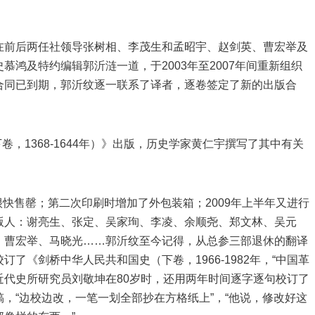
在前后两任社领导张树相、李茂生和孟昭宇、赵剑英、曹宏举及
鸿及特约编辑郭沂涟一道，于2003年至2007年间重新组织
合同已到期，郭沂纹逐一联系了译者，逐卷签定了新的出版合
卷，1368-1644年）》出版，历史学家黄仁宇撰写了其中有关
套很快售罄；第二次印刷时增加了外包装箱；2009年上半年又进行
版人：谢亮生、张定、吴家珣、李凌、余顺尧、郑文林、吴元
、曹宏举、马晓光……郭沂纹至今记得，从总参三部退休的翻译
了《剑桥中华人民共和国史（下卷，1966-1982年，“中国革
院近代史所研究员刘敬坤在80岁时，还用两年时间逐字逐句校订了
，“边校边改，一笔一划全部抄在方格纸上”，“他说，修改好这