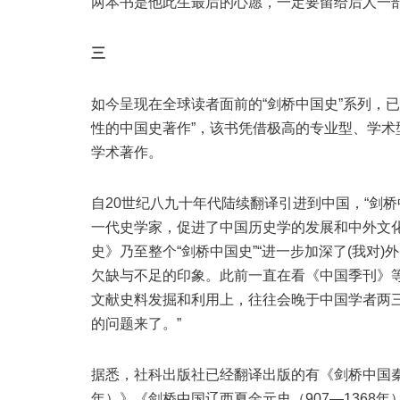
两本书是他此生最后的心愿，一定要留给后人一部
三
如今呈现在全球读者面前的“剑桥中国史”系列，
性的中国史著作”，该书凭借极高的专业型、学
学术著作。
自20世纪八九十年代陆续翻译引进到中国，“剑
一代史学家，促进了中国历史学的发展和中外文
史》乃至整个“剑桥中国史”“进一步加深了(我对
欠缺与不足的印象。此前一直在看《中国季刊》
文献史料发掘和利用上，往往会晚于中国学者两三
的问题来了。”
据悉，社科出版社已经翻译出版的有《剑桥中国秦汉史
年）》《剑桥中国辽西夏金元史（907—1368年