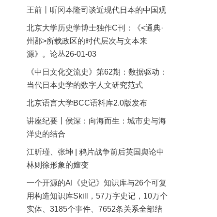
王前丨听冈本隆司谈近现代日本的中国观
北京大学历史学博士独作C刊：《<通典·
州郡>所载政区的时代层次与文本来
源》。论丛26-01-03
《中日文化交流史》第62期：数据驱动：
当代日本史学的数字人文研究范式
北京语言大学BCC语料库2.0版发布
讲座纪要丨侯深：向海而生：城市史与海
洋史的结合
江昕瑾、张坤 | 鸦片战争前后英国舆论中
林则徐形象的嬗变
一个开源的AI《史记》知识库与26个可复
用构造知识库Skill，57万字史记，10万个
实体、3185个事件、7652条关系全部结