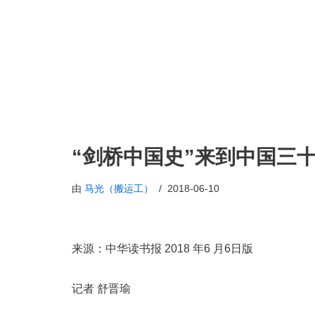
跳
至
正
文
“剑桥中国史”来到中国三
由
马光（搬运工）
2018-06-10
来源：中华读书报 2018 年6 月6日版
记者 舒晋瑜