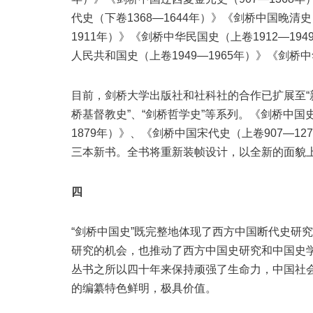
代史（下卷1368—1644年）》《剑桥中国晚清史
1911年）》《剑桥中华民国史（上卷1912—19
人民共和国史（上卷1949—1965年）》《剑桥中
目前，剑桥大学出版社和社科社的合作已扩展至“新
桥基督教史”、“剑桥哲学史”等系列。《剑桥中国
1879年）》、《剑桥中国宋代史（上卷907—1
三本新书。全书将重新装帧设计，以全新的面貌
四
“剑桥中国史”既完整地体现了西方中国断代史研
研究的机会，也推动了西方中国史研究和中国史
丛书之所以四十年来保持顽强了生命力，中国社会
的编纂特色鲜明，极具价值。