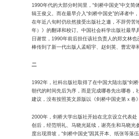
1990年代的大部分时间里，“剑桥中国史”中文
辑王俊义。而在最早介入“剑桥中国史”的译者中
在年近八旬时仍欣然接受出版社之邀，不辞劳苦地参与
年）》的翻译和校订。中国社会科学出版社最早具体
日谢世，1990年前后担任该社负责人的郑文林也
棒传到了新一代出版人孟昭宇、赵剑英、曹宏举
二
1992年，社科出版社取得了在中国大陆出版“剑
朝代的时间先后为序，而是完成哪卷先出哪卷，
建议，没有按照英文原版以《剑桥中国史第ｘ卷
2000年，剑桥大学出版社开始在北京设立代表处
创后，经范明礼、马晓光延续，谢亮生和马晓光参
度出现滑坡，“剑桥中国史”因其开本、纸张等落