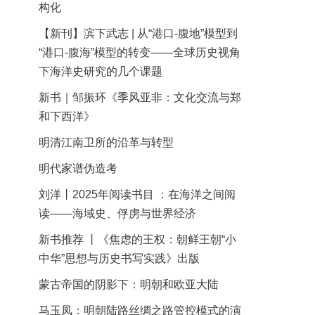
构化
【新刊】滨下武志 | 从“港口-腹地”模型到
“港口-腹海”模型的转变——全球历史视角
下海洋史研究的几个课题
新书｜邹振环《季风亚非：文化交流与郑
和下西洋》
明清江南卫所的沿革与转型
明代家谱伪造考
刘洋丨2025年阅读书目 ：在海洋之间阅
读——海域史、俘虏与世界经济
新书推荐 丨《焦虑的王权：朝鲜王朝“小
中华”思想与历史书写实践》出版
蒙古帝国的阴影下：明朝和欧亚大陆
马玉凤：明朝陆路丝绸之路管控模式的演