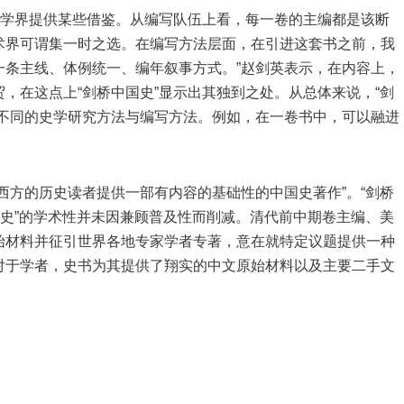
史学界提供某些借鉴。从编写队伍上看，每一卷的主编都是该断
术界可谓集一时之选。在编写方法层面，在引进这套书之前，我
一条主线、体例统一、编年叙事方式。”赵剑英表示，在内容上，
，在这点上“剑桥中国史”显示出其独到之处。从总体来说，“剑
者不同的史学研究方法与编写方法。例如，在一卷书中，可以融进
。
西方的历史读者提供一部有内容的基础性的中国史著作”。“剑桥
国史”的学术性并未因兼顾普及性而削减。清代前中期卷主编、美
始材料并征引世界各地专家学者专著，意在就特定议题提供一种
对于学者，史书为其提供了翔实的中文原始材料以及主要二手文