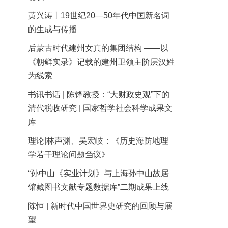
黄兴涛丨19世纪20—50年代中国新名词
的生成与传播
后蒙古时代建州女真的集团结构 ——以
《朝鲜实录》记载的建州卫领主阶层汉姓
为线索
书讯书话 | 陈锋教授：“大财政史观”下的
清代税收研究 | 国家哲学社会科学成果文
库
理论|林声渊、吴宏岐：《历史海防地理
学若干理论问题刍议》
“孙中山《实业计划》与上海孙中山故居
馆藏图书文献专题数据库”二期成果上线
陈恒 | 新时代中国世界史研究的回顾与展
望