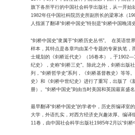
旗下各所平行的中国社会科学出版社，从一开始就
1982年任中国社科院历史所副所长的梁寒冰（190
人指派了翻译“剑桥中国史”特别是“剑桥中国晚清
“剑桥中国史”隶属于“剑桥历史丛书”。 在英语
样本，其特点是各章均由某个专题的专家执笔，
士规划的《剑桥近代史》（16卷本），于1902
纪史》，史称“剑桥三史”。除此之外，剑桥出版
列，“剑桥哲学史”系列，《剑桥基督教史》等等。
史》和《剑桥中世纪史》进行了重写，出版了《新
册）。“剑桥中国史”则由当时美国和英国最富盛
最早翻译“剑桥中国史”的学者中，历史所编译室的
大学，外语扎实，对西方经济史兴趣浓厚。编译组
11卷，由中国社会科学出版社1985年2月以“剑