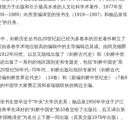
致力于出版和引介最高水准的人文社科学术著作。1977年至
9―1989）向所里编译室的张书生（1919―1997）和杨品泉等
史”的任务。
世界中，剑桥历史丛书自20世纪起已经为多卷本的历史著作树立了
而由各卷学术地位较高的编辑中的主导编辑总其成。由阿克顿爵
—1912年问世。以后又陆续出版了《剑桥古代史》和《剑桥中世
社还出版了一系列的地区国别史和专题史，包括“剑桥中国史”系
20世纪50年代–70年代，剑桥出版社组织专家对《剑桥近代
编剑桥世界近代史》（14卷）和《新编剑桥中世纪史》（7卷8
名的中国学大家费正清和崔瑞德联袂担纲总主编。
张书生曾毕业于“中央”大学历史系；杨品泉1950年毕业于沪江
将率先译好的“剑桥中国史”第10卷交给了出版社，后又译出第
桥中国晚清史”为名分上下册一同出版（其英文版1978年出版）。