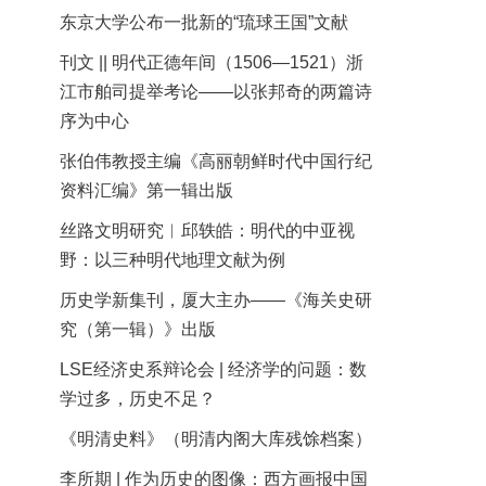
东京大学公布一批新的“琉球王国”文献
刊文 || 明代正德年间（1506—1521）浙
江市舶司提举考论——以张邦奇的两篇诗
序为中心
张伯伟教授主编《高丽朝鲜时代中国行纪
资料汇编》第一辑出版
丝路文明研究︱邱轶皓：明代的中亚视
野：以三种明代地理文献为例
历史学新集刊，厦大主办——《海关史研
究（第一辑）》出版
LSE经济史系辩论会 | 经济学的问题：数
学过多，历史不足？
《明清史料》（明清内阁大库残馀档案）
李所期 | 作为历史的图像：西方画报中国