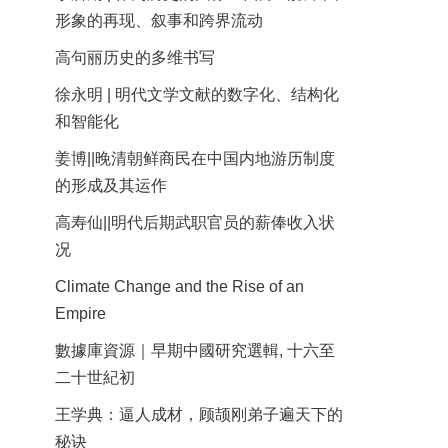
形象的再现、叙事和跨界流动
高句丽历史的多维书写
徐永明 | 明代文学文献的数字化、结构化
和智能化
姜博||晚清朝鲜商民在中国内地游历制度
的形成及其运作
高寿仙||明代后期武职官员的薪俸收入状
况
Climate Change and the Rise of an
Empire
數據庫資源｜早期中國研究選輯, 十六至
二十世紀初
王学典：逼人成材，顾颉刚弟子遍天下的
秘诀