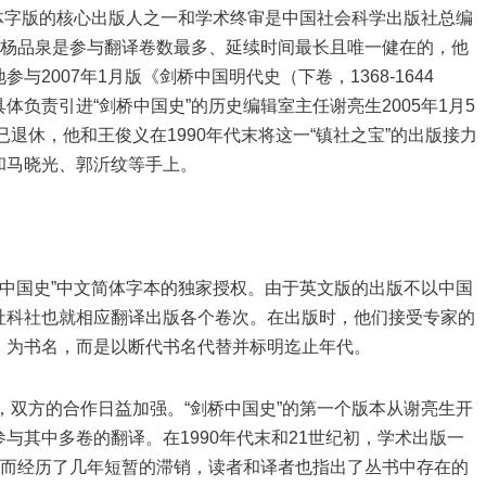
简体字版的核心出版人之一和学术终审是中国社会科学出版社总编
，杨品泉是参与翻译卷数最多、延续时间最长且唯一健在的，他
2007年1月版《剑桥中国明代史（下卷，1368-1644
负责引进“剑桥中国史”的历史编辑室主任谢亮生2005年1月5
已退休，他和王俊义在1990年代末将这一“镇社之宝”的出版接力
和马晓光、郭沂纹等手上。
桥中国史”中文简体字本的独家授权。由于英文版的出版不以中国
社科社也就相应翻译出版各个卷次。在出版时，他们接受专家的
》为书名，而是以断代书名代替并标明迄止年代。
，双方的合作日益加强。“剑桥中国史”的第一个版本从谢亮生开
与其中多卷的翻译。在1990年代末和21世纪初，学术出版一
伍而经历了几年短暂的滞销，读者和译者也指出了丛书中存在的