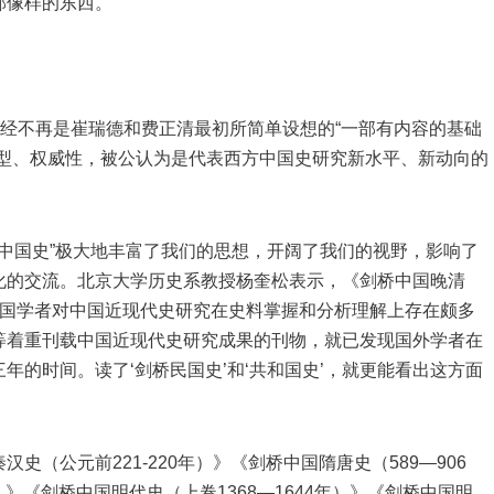
像样的东西。”
已经不再是崔瑞德和费正清最初所简单设想的“一部有内容的基础
术型、权威性，被公认为是代表西方中国史研究新水平、新动向的
桥中国史”极大地丰富了我们的思想，开阔了我们的视野，影响了
化的交流。北京大学历史系教授杨奎松表示，《剑桥中国晚清
)外国学者对中国近现代史研究在史料掌握和分析理解上存在颇多
等着重刊载中国近现代史研究成果的刊物，就已发现国外学者在
年的时间。读了‘剑桥民国史’和‘共和国史’，就更能看出这方面
（公元前221-220年）》《剑桥中国隋唐史（589—906
）》《剑桥中国明代史（上卷1368—1644年）》《剑桥中国明