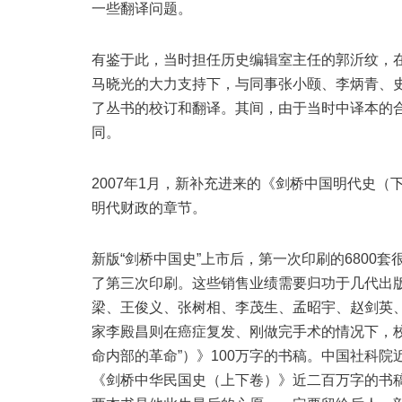
一些翻译问题。
有鉴于此，当时担任历史编辑室主任的郭沂纹，
马晓光的大力支持下，与同事张小颐、李炳青、史慕
了丛书的校订和翻译。其间，由于当时中译本的
同。
2007年1月，新补充进来的《剑桥中国明代史（下
明代财政的章节。
新版“剑桥中国史”上市后，第一次印刷的6800
了第三次印刷。这些销售业绩需要归功于几代出
梁、王俊义、张树相、李茂生、孟昭宇、赵剑英
家李殿昌则在癌症复发、刚做完手术的情况下，校订
命内部的革命”）》100万字的书稿。中国社科
《剑桥中华民国史（上下卷）》近二百万字的书稿