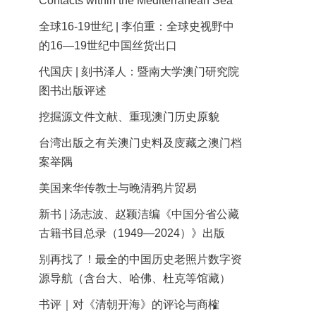
Contacts within the Mediterranean Sea
全球16-19世纪 | 李伯重：全球史视野中
的16—19世纪中国丝货出口
代国庆 | 刻书泽人：暨南大学澳门研究院
图书出版评述
挖掘源文件文献、重现澳门历史原貌
台湾出版之有关澳门史料及庋藏之澳门档
案举隅
美国来华传教士与晚清鸦片贸易
新书 | 汤志波、赵颖洁编《中国分省公藏
古籍书目总录（1949—2024）》出版
别再找了！最全的中国历史老照片数字资
源导航（含台大、哈佛、杜克等馆藏）
书评｜对《清朝开海》的评论与商榷