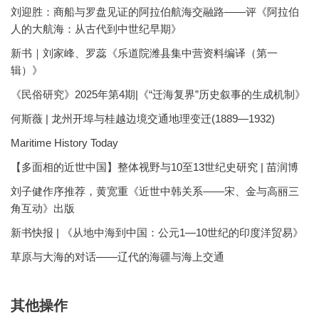
刘迎胜：商船与罗盘见证的阿拉伯航海交融路——评《阿拉伯
人的大航海：从古代到中世纪早期》
新书｜刘家峰、罗蕊《乐道院潍县集中营资料编译（第一
辑）》
《民俗研究》2025年第4期|《“迁海复界”历史叙事的生成机制》
何斯薇 | 龙州开埠与桂越边境交通地理变迁(1889—1932)
Maritime History Today
【多面相的近世中国】整体视野与10至13世纪史研究 | 苗润博
刘子健作序推荐，黄宽重《近世中韩关系——宋、金与高丽三
角互动》出版
新书快报 | 《从地中海到中国：公元1—10世纪的印度洋贸易》
草原与大海的对话——辽代的海疆与海上交通
其他操作