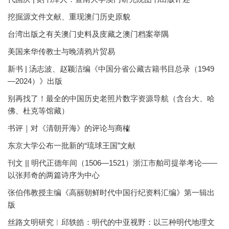
挖掘源文件文献、重现澳门历史原貌
台湾出版之有关澳门史料及庋藏之澳门档案举隅
美国来华传教士与晚清鸦片贸易
新书 | 汤志波、赵颖洁编《中国分省公藏古籍书目总录（1949
—2024）》出版
别再找了！最全的中国历史老照片数字资源导航（含台大、哈
佛、杜克等馆藏）
书评｜对《清朝开海》的评论与商榷
东京大学公布一批新的“琉球王国”文献
刊文 || 明代正德年间（1506—1521）浙江市舶司提举考论——
以张邦奇的两篇诗序为中心
张伯伟教授主编《高丽朝鲜时代中国行纪资料汇编》第一辑出
版
丝路文明研究︱邱轶皓：明代的中亚视野：以三种明代地理文