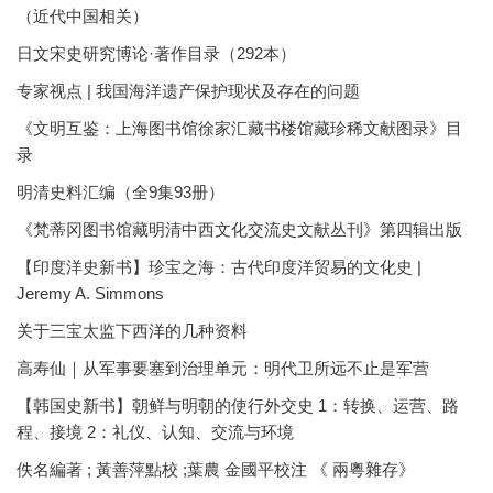
（近代中国相关）
日文宋史研究博论·著作目录（292本）
专家视点 | 我国海洋遗产保护现状及存在的问题
《文明互鉴：上海图书馆徐家汇藏书楼馆藏珍稀文献图录》目
录
明清史料汇编（全9集93册）
《梵蒂冈图书馆藏明清中西文化交流史文献丛刊》第四辑出版
【印度洋史新书】珍宝之海：古代印度洋贸易的文化史 |
Jeremy A. Simmons
关于三宝太监下西洋的几种资料
高寿仙｜从军事要塞到治理单元：明代卫所远不止是军营
【韩国史新书】朝鲜与明朝的使行外交史 1：转换、运营、路
程、接境 2：礼仪、认知、交流与环境
佚名編著 ; 黃善萍點校 ;葉農 金國平校注 《 兩粵雜存》