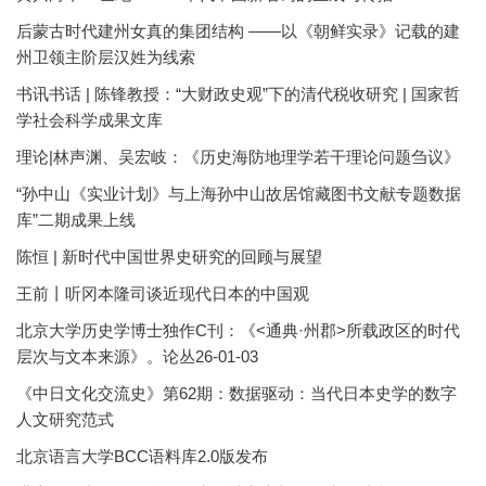
后蒙古时代建州女真的集团结构 ——以《朝鲜实录》记载的建
州卫领主阶层汉姓为线索
书讯书话 | 陈锋教授：“大财政史观”下的清代税收研究 | 国家哲
学社会科学成果文库
理论|林声渊、吴宏岐：《历史海防地理学若干理论问题刍议》
“孙中山《实业计划》与上海孙中山故居馆藏图书文献专题数据
库”二期成果上线
陈恒 | 新时代中国世界史研究的回顾与展望
王前丨听冈本隆司谈近现代日本的中国观
北京大学历史学博士独作C刊：《<通典·州郡>所载政区的时代
层次与文本来源》。论丛26-01-03
《中日文化交流史》第62期：数据驱动：当代日本史学的数字
人文研究范式
北京语言大学BCC语料库2.0版发布