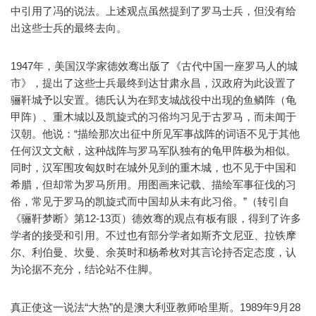
中引用了冯的说法。上述观点虽然提到了罗马士兵，但没有给
出这些士兵的最终去向。
1947年，美国汉学家德效骞出版了《古代中国一座罗马人的城
市》，提出了这些士兵最终到达甘肃永昌，汉政府为此设置了
骊靬城予以安置。德氏认为在郅支城战役中出现的鱼鳞阵（龟
甲阵）、重木城以及凯旋式的习俗均习见于古罗马，而未闻于
汉朝。他说：“描绘那次出征中所见军事战阵的词语不见于其他
任何汉文文献，这种战阵与罗马军队独有的龟甲阵极为相似。
同时，汉军围攻匈奴时在城外见到的重木城，也不见于中国和
希腊，但却常为罗马所用。用图画来记载、描绘军事征伐的习
俗，常见于罗马的凯旋式而中国却从未有此习俗。”（转引自
《骊靬梦断》第12-13页）德效骞的观点有板有眼，得到了许多
学者的接受和引用。不过也有部分学者如斯齐文尼亚、拉铁摩
尔、利伯曼、坎曼、余英时和杨希枚对其言论持否定态度，认
为论据不充分，结论站不住脚。
真正使这一说法“大热”的是澳大利亚教师哈里斯。1989年9月28