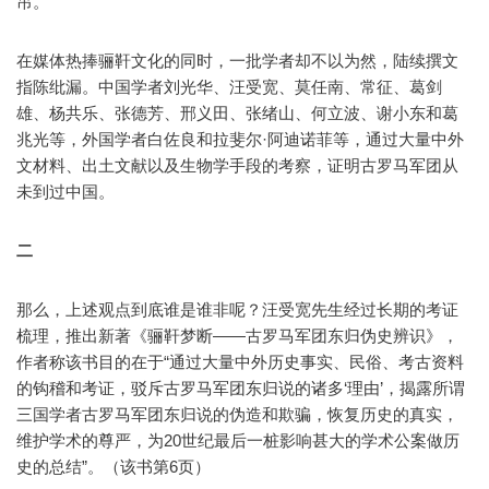
吊。
在媒体热捧骊靬文化的同时，一批学者却不以为然，陆续撰文
指陈纰漏。中国学者刘光华、汪受宽、莫任南、常征、葛剑
雄、杨共乐、张德芳、邢义田、张绪山、何立波、谢小东和葛
兆光等，外国学者白佐良和拉斐尔·阿迪诺菲等，通过大量中外
文材料、出土文献以及生物学手段的考察，证明古罗马军团从
未到过中国。
二
那么，上述观点到底谁是谁非呢？汪受宽先生经过长期的考证
梳理，推出新著《骊靬梦断——古罗马军团东归伪史辨识》，
作者称该书目的在于“通过大量中外历史事实、民俗、考古资料
的钩稽和考证，驳斥古罗马军团东归说的诸多‘理由’，揭露所谓
三国学者古罗马军团东归说的伪造和欺骗，恢复历史的真实，
维护学术的尊严，为20世纪最后一桩影响甚大的学术公案做历
史的总结”。（该书第6页）