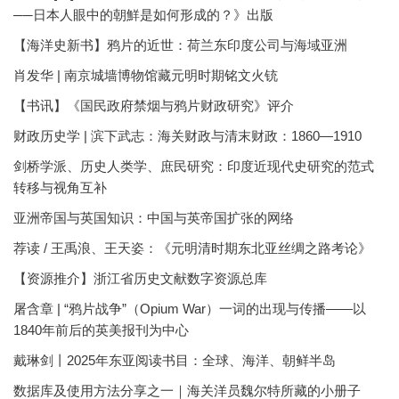
──日本人眼中的朝鮮是如何形成的？》出版
【海洋史新书】鸦片的近世：荷兰东印度公司与海域亚洲
肖发华 | 南京城墙博物馆藏元明时期铭文火铳
【书讯】《国民政府禁烟与鸦片财政研究》评介
财政历史学 | 滨下武志：海关财政与清末财政：1860—1910
剑桥学派、历史人类学、庶民研究：印度近现代史研究的范式
转移与视角互补
亚洲帝国与英国知识：中国与英帝国扩张的网络
荐读 / 王禹浪、王天姿：《元明清时期东北亚丝绸之路考论》
【资源推介】浙江省历史文献数字资源总库
屠含章 | “鸦片战争”（Opium War）一词的出现与传播——以
1840年前后的英美报刊为中心
戴琳剑丨2025年东亚阅读书目：全球、海洋、朝鲜半岛
数据库及使用方法分享之一｜海关洋员魏尔特所藏的小册子