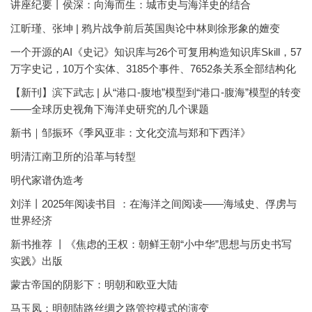
讲座纪要丨侯深：向海而生：城市史与海洋史的结合
江昕瑾、张坤 | 鸦片战争前后英国舆论中林则徐形象的嬗变
一个开源的AI《史记》知识库与26个可复用构造知识库Skill，57
万字史记，10万个实体、3185个事件、7652条关系全部结构化
【新刊】滨下武志 | 从“港口-腹地”模型到“港口-腹海”模型的转变
——全球历史视角下海洋史研究的几个课题
新书｜邹振环《季风亚非：文化交流与郑和下西洋》
明清江南卫所的沿革与转型
明代家谱伪造考
刘洋丨2025年阅读书目 ：在海洋之间阅读——海域史、俘虏与
世界经济
新书推荐 丨《焦虑的王权：朝鲜王朝“小中华”思想与历史书写
实践》出版
蒙古帝国的阴影下：明朝和欧亚大陆
马玉凤：明朝陆路丝绸之路管控模式的演变