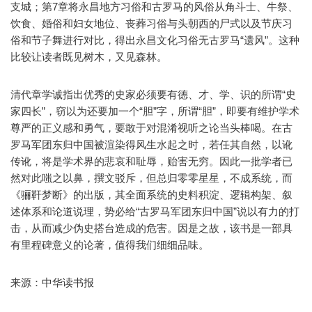
支城；第7章将永昌地方习俗和古罗马的风俗从角斗士、牛祭、
饮食、婚俗和妇女地位、丧葬习俗与头朝西的尸式以及节庆习
俗和节子舞进行对比，得出永昌文化习俗无古罗马“遗风”。这种
比较让读者既见树木，又见森林。
清代章学诚指出优秀的史家必须要有德、才、学、识的所谓“史
家四长”，窃以为还要加一个“胆”字，所谓“胆”，即要有维护学术
尊严的正义感和勇气，要敢于对混淆视听之论当头棒喝。在古
罗马军团东归中国被渲染得风生水起之时，若任其自然，以讹
传讹，将是学术界的悲哀和耻辱，贻害无穷。因此一批学者已
然对此嗤之以鼻，撰文驳斥，但总归零零星星，不成系统，而
《骊靬梦断》的出版，其全面系统的史料积淀、逻辑构架、叙
述体系和论道说理，势必给“古罗马军团东归中国”说以有力的打
击，从而减少伪史搭台造成的危害。因是之故，该书是一部具
有里程碑意义的论著，值得我们细细品味。
来源：中华读书报