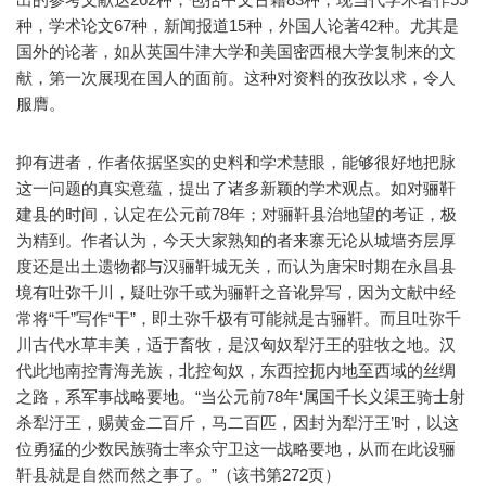
种，学术论文67种，新闻报道15种，外国人论著42种。尤其是
国外的论著，如从英国牛津大学和美国密西根大学复制来的文
献，第一次展现在国人的面前。这种对资料的孜孜以求，令人
服膺。
抑有进者，作者依据坚实的史料和学术慧眼，能够很好地把脉
这一问题的真实意蕴，提出了诸多新颖的学术观点。如对骊靬
建县的时间，认定在公元前78年；对骊靬县治地望的考证，极
为精到。作者认为，今天大家熟知的者来寨无论从城墙夯层厚
度还是出土遗物都与汉骊靬城无关，而认为唐宋时期在永昌县
境有吐弥千川，疑吐弥千或为骊靬之音讹异写，因为文献中经
常将“千”写作“干”，即土弥千极有可能就是古骊靬。而且吐弥千
川古代水草丰美，适于畜牧，是汉匈奴犁汙王的驻牧之地。汉
代此地南控青海羌族，北控匈奴，东西控扼内地至西域的丝绸
之路，系军事战略要地。“当公元前78年‘属国千长义渠王骑士射
杀犁汙王，赐黄金二百斤，马二百匹，因封为犁汙王’时，以这
位勇猛的少数民族骑士率众守卫这一战略要地，从而在此设骊
靬县就是自然而然之事了。”（该书第272页）