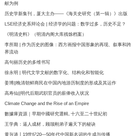
献为例
历史学新集刊，厦大主办——《海关史研究（第一辑）》出版
LSE经济史系辩论会 | 经济学的问题：数学过多，历史不足？
《明清史料》（明清内阁大库残馀档案）
李所期 | 作为历史的图像：西方画报中国形象的再现、叙事和跨
界流动
高句丽历史的多维书写
徐永明 | 明代文学文献的数字化、结构化和智能化
姜博||晚清朝鲜商民在中国内地游历制度的形成及其运作
高寿仙||明代后期武职官员的薪俸收入状况
Climate Change and the Rise of an Empire
數據庫資源｜早期中國研究選輯, 十六至二十世紀初
王学典：逼人成材，顾颉刚弟子遍天下的秘诀
黄兴涛丨19世纪20—50年代中国新名词的生成与传播