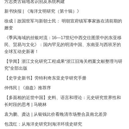
方志类古籍地名识别及系统构建
新书快报 | 《海洋文明研究（第十辑）》
徐成丨故国世军与新朝士民： 明朝宣府镇军事家族在清前期的
嬗变
《季风海域的丝银对流：16—17世纪中西交往图景中的东亚移
民、贸易与文化》：国内罕见的明清中国、东南亚与西班牙的
全球互动史新著！
【学闻】浙江文化研究工程成果“浙江旧海关档案文献整理与研
究”全部出版
【史学史新书】劳特利奇东亚史学研究手册
仲伟民 | 《崩盘》推荐序
【多面相的近世中国】史料、语言和理论：元史研究世界性和
长时段的思考 | 马晓林
袁为鹏、龚达 | 从银钱比价看晚清市场整合及南北差异
包茂红：从海洋史研究到海洋环境史研究