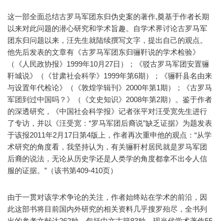
这一部全面总结古罗马军团东归伪史案的著作,奠基于作者长期
以来对此问题的潜心研究和学术旨趣。自学术界讨论古罗马军
团东归问题以来，汪先生就陆续撰写文字，提出自己的观点。
他先后发表的文章有《古罗马军团东归骊靬说的学术检验》
（《人民政协报》1999年10月27日）；《驳古罗马军团安置骊
靬城说》（《甘肃社会科学》1999年第6期）；《骊靬县名由来
与设置年代检论》（《敦煌学辑刊》2000年第1期）；《古罗马
军团到过中国吗？》（《文史知识》2008年第2期）。鉴于作者
的深透研究，《中国社会科学报》记者张平对汪受宽先生进行
了专访，并以《汪受宽：“罗马军团后裔说”缺乏证据》为题发表
于该报2011年2月17日第4版上，作者再次重申他的观点：“从学
术研究的角度看，我坚持认为，有关骊靬村居民就是罗马军团
后裔的说法，无论从历史学还是人类学的角度都拿不出令人信
服的证据。”（该书第409-410页）
由于一贯对该学术争论的关注，作者始终站在学术的前沿，因
此这部书将目前国内外研究的相关资料几乎搜罗殆尽，全书列
出的参考文献达262种，包括中文古籍83种，现当代学术著作55