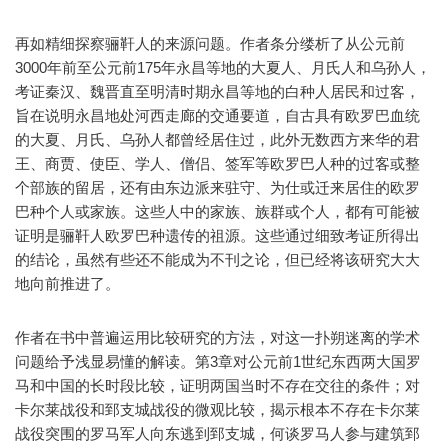
再如精细探察骊靬人的来源问题。作者条分缕析了从公元前
3000年前至公元前175年永昌等地的大夏人、月氏人和乌孙人，
考证秦汉、魏晋直至明清时期永昌等地的白种人居民和过客，
旨在说明永昌地处河西走廊的交通要道，自古具有欧罗巴血统
的大夏、月氏、乌孙人都曾经居住过，此外无数西方来华的君
王、商贾、使臣、学人、僧侣、签军等欧罗巴人种的过客或整
个部族的留居，还有由东边派来驻守、为仕或迁来居住的欧罗
巴种个人或家族。这些人中的家族、族群或个人，都有可能被
证明是骊靬人欧罗巴种遗传的祖源。这些通过细致考证所得出
的结论，虽然有些还不能成为不刊之论，但已经将该研究大大
地向前推进了。
作者在书中普遍运用比较研究的方法，对这一扑朔迷离的学术
问题给予浅显易懂的解读。第3章对公元前1世纪东西两大国罗
马和中国的长时段比较，证明两国当时不存在交往的条件；对
卡尔莱战役和郅支城战役的微观比较，揭示根本不存在卡尔莱
战役突围的罗马军人向东逃到郅支城，何谈罗马人参与建筑郅