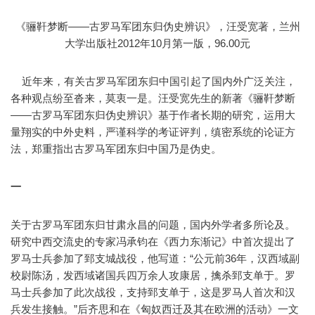
《骊靬梦断——古罗马军团东归伪史辨识》，汪受宽著，兰州
大学出版社2012年10月第一版，96.00元
近年来，有关古罗马军团东归中国引起了国内外广泛关注，
各种观点纷至沓来，莫衷一是。汪受宽先生的新著《骊靬梦断
——古罗马军团东归伪史辨识》基于作者长期的研究，运用大
量翔实的中外史料，严谨科学的考证评判，缜密系统的论证方
法，郑重指出古罗马军团东归中国乃是伪史。
一
关于古罗马军团东归甘肃永昌的问题，国内外学者多所论及。
研究中西交流史的专家冯承钧在《西力东渐记》中首次提出了
罗马士兵参加了郅支城战役，他写道：“公元前36年，汉西域副
校尉陈汤，发西域诸国兵四万余人攻康居，擒杀郅支单于。罗
马士兵参加了此次战役，支持郅支单于，这是罗马人首次和汉
兵发生接触。”后齐思和在《匈奴西迁及其在欧洲的活动》一文