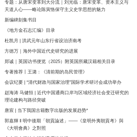
专题：从唐宋变革到大分流｜刘光临：唐宋变革、资本主义与
天道人心——略论陈寅恪保守主义史学思想的魅力
新编碑刻集书目
《地方金石志汇编》目录
杜凯月 | 洪武元年山东行省设治济南考
方徳万｜海外中国近代史研究的进展
郑诚｜英国访书便览（2025）附英国所藏汉籍相关目录
专著推荐丨王潞：《清前期的岛民管理》
会议纪要 | “清代财政与国家治理”国际学术研讨会成功举办
赵海涛 马健恒 | 近代中国通商口岸与区域经济社会变迁研究的
理论建构与路径突破
唐宸 | 当下我国古籍数字出版的发展趋势*
郭嘉輝 ‖ 明中後期「朝貢論述」——《皇明外夷朝貢考》與
《大明會典》之對照