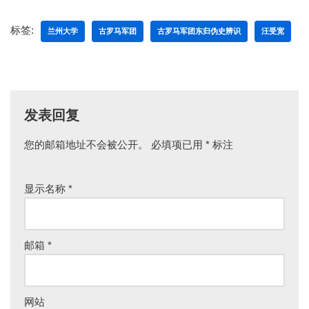
标签:
兰州大学
古罗马军团
古罗马军团东归伪史辨识
汪受宽
发表回复
您的邮箱地址不会被公开。
必填项已用
*
标注
显示名称
*
邮箱
*
网站