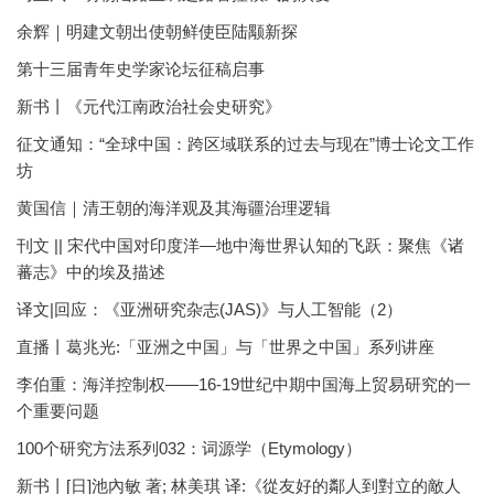
余辉｜明建文朝出使朝鲜使臣陆颙新探
第十三届青年史学家论坛征稿启事
新书丨《元代江南政治社会史研究》
征文通知：“全球中国：跨区域联系的过去与现在”博士论文工作
坊
黄国信｜清王朝的海洋观及其海疆治理逻辑
刊文 || 宋代中国对印度洋—地中海世界认知的飞跃：聚焦《诸
蕃志》中的埃及描述
译文|回应：《亚洲研究杂志(JAS)》与人工智能（2）
直播丨葛兆光:「亚洲之中国」与「世界之中国」系列讲座
李伯重：海洋控制权——16-19世纪中期中国海上贸易研究的一
个重要问题
100个研究方法系列032：词源学（Etymology）
新书丨[日]池內敏 著; 林美琪 译:《從友好的鄰人到對立的敵人