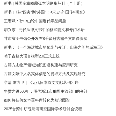
新书 | 韩国奎章阁藏孤本明别集丛刊（全十册）
新书 |《从“四夷”到“外国”：<宋史·外国传>研究》
王宏斌：孙中山论中国近代毒品问题
胡兴东 | 元代法律文书中的格式套文和专门术语
甘肃省图书馆公开发布8千多册古籍全文影像资源
新书：《一个海滨城市的传统与变迁：山海之间的威海卫》
荀子古籍大语言模型2.0正式上线
古籍方志物产领域知识图谱构建与应用研究
古籍文献中人名实体信息的提取方法及实现研究
章清 陈力卫｜《近代日本汉文文献丛刊》序
争贡之役500年：明代浙江市舶司主管部门的变迁
如何将任何文本语料库转化为知识图谱
2025台湾中研院明清研究国际学术研讨会议程