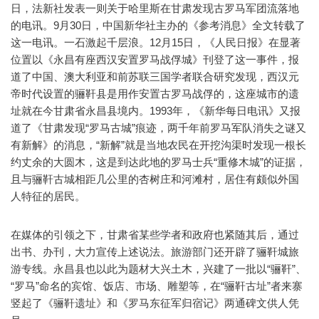
日，法新社发表一则关于哈里斯在甘肃发现古罗马军团流落地
的电讯。9月30日，中国新华社主办的《参考消息》全文转载了
这一电讯。一石激起千层浪。12月15日，《人民日报》在显著
位置以《永昌有座西汉安置罗马战俘城》刊登了这一事件，报
道了中国、澳大利亚和前苏联三国学者联合研究发现，西汉元
帝时代设置的骊靬县是用作安置古罗马战俘的，这座城市的遗
址就在今甘肃省永昌县境内。1993年，《新华每日电讯》又报
道了《甘肃发现“罗马古城”痕迹，两千年前罗马军队消失之谜又
有新解》的消息，“新解”就是当地农民在开挖沟渠时发现一根长
约丈余的大圆木，这是到达此地的罗马士兵“重修木城”的证据，
且与骊靬古城相距几公里的杏树庄和河滩村，居住有颇似外国
人特征的居民。
在媒体的引领之下，甘肃省某些学者和政府也紧随其后，通过
出书、办刊，大力宣传上述说法。旅游部门还开辟了骊靬城旅
游专线。永昌县也以此为题材大兴土木，兴建了一批以“骊靬”、
“罗马”命名的宾馆、饭店、市场、雕塑等，在“骊靬古址”者来寨
竖起了《骊靬遗址》和《罗马东征军归宿记》两通碑文供人凭