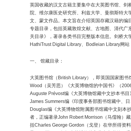
英国收藏的汉文古籍主要集中在大英图书馆、剑
院、维尔康医史研究所、利兹大学、曼彻斯特大
文、蒙文作品。本文旨在介绍英国存藏汉籍的编
专题目录，包括英藏敦煌文献、古地图、清代广
关目录》，著录各类书目完整版本信息。剑桥大
HathiTrust Digital Library、Bodleian
一、 馆藏目录：
大英图书馆（British Library），即英国国
Wood（吴芳思）《大英博物馆的中国书》（20
Auguste Prévost编《大英博物馆藏中文抄
James Summers编《印度事务部图书馆藏中、日
Douglas编《大英博物馆附属图书馆藏中文刻本
者，正编著录John Robert Morrison
括Charles George Gordon（戈登）在华所