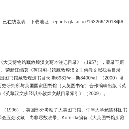
已在线发表，下载地址：eprints.gla.ac.uk/163266/ 2018年6
奈）编《大英博物馆藏敦煌汉文写本注记目录》（1957），著录至斯
1963）。荣新江编著《英国图书馆藏敦煌汉文非佛教文献残卷目录
《英国图书馆藏敦煌遗书目录 斯6981号—斯8400号》（2000）著
历史研究所与英国国家图书馆（大英图书馆）合作编辑出版《英
卷为《英藏汉文佛经以外敦煌文献目录索引》（2009）。
（1996），英国部分考察了大英图书馆、牛津大学鲍德林图书
五处收藏，尚非尽数收录。Kornicki编有《大英图书馆所藏