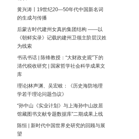
黄兴涛丨19世纪20—50年代中国新名词
的生成与传播
后蒙古时代建州女真的集团结构 ——以
《朝鲜实录》记载的建州卫领主阶层汉姓
为线索
书讯书话 | 陈锋教授：“大财政史观”下的
清代税收研究 | 国家哲学社会科学成果文
库
理论|林声渊、吴宏岐：《历史海防地理
学若干理论问题刍议》
“孙中山《实业计划》与上海孙中山故居
馆藏图书文献专题数据库”二期成果上线
陈恒 | 新时代中国世界史研究的回顾与展
望