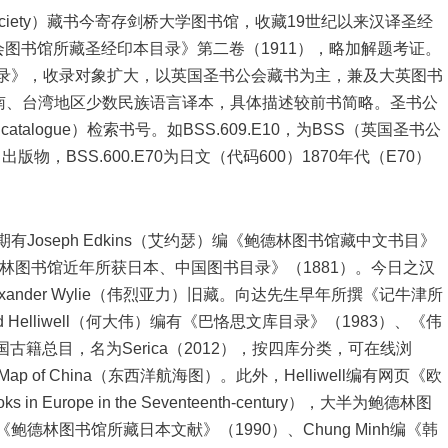
ble Society）藏书今寄存剑桥大学图书馆，收藏19世纪以来汉译圣经
书公会图书馆所藏圣经印本目录》第二卷（1911），略加解题考证。
经译本目录》，收录对象扩大，以英国圣书公会藏书为主，兼及大英图书
南、台湾地区少数民族语言译本，具体描述较前书简略。圣书公
talogue）检索书号。如BSS.609.E10，为BSS（英国圣书公
版物，BSS.600.E70为日文（代码600）1870年代（E70）
。早期有Joseph Edkins（艾约瑟）编《鲍德林图书馆藏中文书目》
编《鲍德林图书馆近年所获日本、中国图书目录》（1881）。今日之汉
lexander Wylie（伟烈亚力）旧藏。向达先生早年所撰《记牛津所
 Helliwell（何大伟）编有《巴恪思文库目录》（1983）、《伟
古籍总目，名为Serica（2012），按四库分类，可在线浏
ap of China（东西洋航海图）。此外，Helliwell编有网页《欧
 Europe in the Seventeenth-century），大半为鲍德林图
 撰《鲍德林图书馆所藏日本文献》（1990）、Chung Minh编《韩