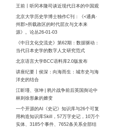
王前丨听冈本隆司谈近现代日本的中国观
北京大学历史学博士独作C刊：《<通典·
州郡>所载政区的时代层次与文本来
源》。论丛26-01-03
《中日文化交流史》第62期：数据驱动：
当代日本史学的数字人文研究范式
北京语言大学BCC语料库2.0版发布
讲座纪要丨侯深：向海而生：城市史与海
洋史的结合
江昕瑾、张坤 | 鸦片战争前后英国舆论中
林则徐形象的嬗变
一个开源的AI《史记》知识库与26个可复
用构造知识库Skill，57万字史记，10万个
实体、3185个事件、7652条关系全部结