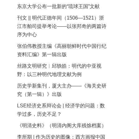
东京大学公布一批新的“琉球王国”文献
刊文 || 明代正德年间（1506—1521）浙
江市舶司提举考论——以张邦奇的两篇诗
序为中心
张伯伟教授主编《高丽朝鲜时代中国行纪
资料汇编》第一辑出版
丝路文明研究︱邱轶皓：明代的中亚视
野：以三种明代地理文献为例
历史学新集刊，厦大主办——《海关史研
究（第一辑）》出版
LSE经济史系辩论会 | 经济学的问题：数
学过多，历史不足？
《明清史料》（明清内阁大库残馀档案）
李所期 | 作为历史的图像：西方画报中国