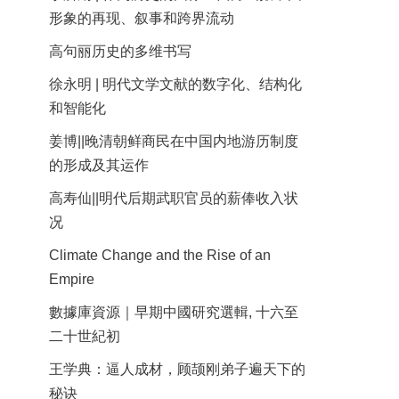
形象的再现、叙事和跨界流动
高句丽历史的多维书写
徐永明 | 明代文学文献的数字化、结构化
和智能化
姜博||晚清朝鲜商民在中国内地游历制度
的形成及其运作
高寿仙||明代后期武职官员的薪俸收入状
况
Climate Change and the Rise of an
Empire
數據庫資源｜早期中國研究選輯, 十六至
二十世紀初
王学典：逼人成材，顾颉刚弟子遍天下的
秘诀