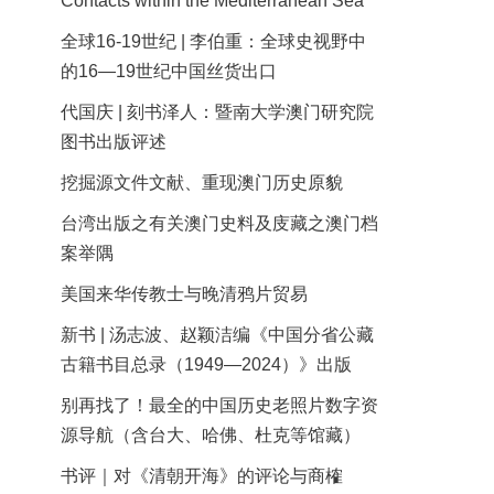
Contacts within the Mediterranean Sea
全球16-19世纪 | 李伯重：全球史视野中
的16—19世纪中国丝货出口
代国庆 | 刻书泽人：暨南大学澳门研究院
图书出版评述
挖掘源文件文献、重现澳门历史原貌
台湾出版之有关澳门史料及庋藏之澳门档
案举隅
美国来华传教士与晚清鸦片贸易
新书 | 汤志波、赵颖洁编《中国分省公藏
古籍书目总录（1949—2024）》出版
别再找了！最全的中国历史老照片数字资
源导航（含台大、哈佛、杜克等馆藏）
书评｜对《清朝开海》的评论与商榷