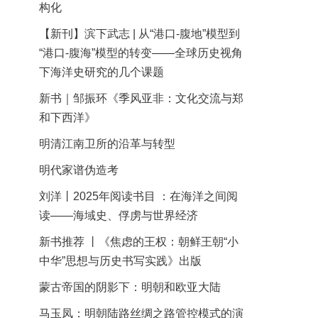
构化
【新刊】滨下武志 | 从“港口-腹地”模型到
“港口-腹海”模型的转变——全球历史视角
下海洋史研究的几个课题
新书｜邹振环《季风亚非：文化交流与郑
和下西洋》
明清江南卫所的沿革与转型
明代家谱伪造考
刘洋丨2025年阅读书目 ：在海洋之间阅
读——海域史、俘虏与世界经济
新书推荐 丨《焦虑的王权：朝鲜王朝“小
中华”思想与历史书写实践》出版
蒙古帝国的阴影下：明朝和欧亚大陆
马玉凤：明朝陆路丝绸之路管控模式的演