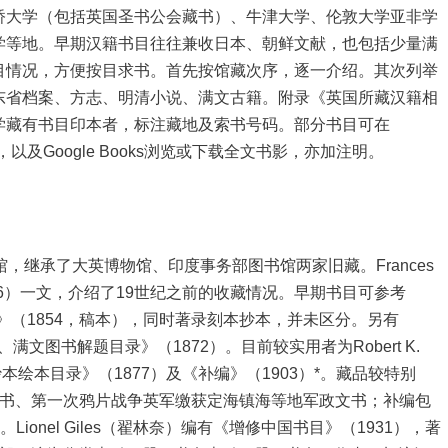
桥大学（包括英国圣书公会藏书）、牛津大学、伦敦大学亚非学
学等地。早期汉籍书目往往兼收日本、朝鲜文献，也包括少量满
目情况，方便按目求书。首先按馆藏次序，逐一介绍。其次列举
东省档案、方志、明清小说、满文古籍。附录《英国所藏汉籍相
学藏有书目印本者，标注藏地及索书号码。部分书目可在
 Library网站，以及Google Books浏览或下载全文书影，亦加注明。
家图书馆，继承了大英博物馆、印度事务部图书馆两家旧藏。Frances
06）一文，介绍了19世纪之前的收藏情况。早期书目可参考
本书目》（1854，稿本），同时著录刻本抄本，并未区分。另有
、满文图书解题目录》（1872）。目前较实用者为Robert K.
抄本绘本目录》（1877）及《补编》（1903）*。藏品较特别
（马儒翰）藏书、第一次鸦片战争英军缴获定海镇海等地军政文书；补编包
得资料。Lionel Giles（翟林奈）编有《增修中国书目》（1931），著