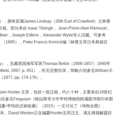
。
，拥有原属James Lindsay（26th Earl of Crawford）之林赛
部分来自 Isaac Titsingh， Jean-Pierre Abel-Rémusat，
e Pauthier，Joseph Edkins，Alexander Wylie等人旧藏。可参考
（1895），Peter Francis Kornick编《林赛文库日本典籍目
ary），见藏英国海军军医Thomas Bellot（1806-1857）1840年
, 1997, p. 451），尚无完整目录，简略介绍参见William E.
7, pp. 174-176）。
有 William Hunter 文库，包括一批汉籍，约八十种，主要来自18世纪
）旧藏。简目参见Ferguson《格拉斯哥大学亨特博物馆附属图书馆印本图
arce《威廉•亨特的汉籍收藏》（2015）一文讨论了《坤舆全图》、
David Weston正在编纂Hunter文库汉文、满文典籍解题目