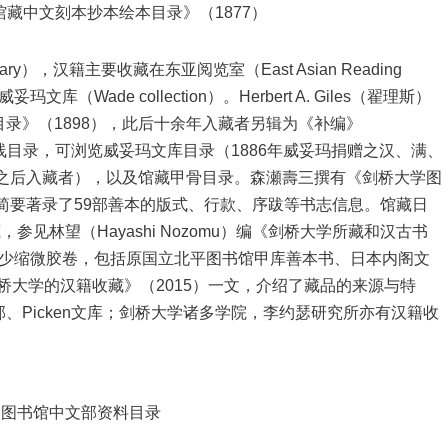
藏中文刻本抄本绘本目录》（1877）
brary），汉籍主要收藏在东亚阅览室（East Asian Reading
玛文库（Wade collection）。Herbert A. Giles（翟理斯）
录》（1898），此后十余年入藏者另辑为《补编》
制作了在线目录，可浏览威妥玛文库目录（1886年威妥玛捐赠之汉、满、
年之后入藏者），以及馆藏甲骨目录。森瀬壽三撰有《剑桥大学图
，简要著录了59部善本的版式、行款、序跋等书志信息。馆藏日
d旧藏，参见林望（Hayashi Nozomu）编《剑桥大学所藏和汉古书
有不少缩微胶卷，包括原国立北平图书馆甲库善本书、日本内阁文
tt撰《剑桥大学的汉籍收藏》（2015）一文，介绍了藏品的来源与特
、Picken文库；剑桥大学诸多学院，李约瑟研究所亦有汉籍收
学图书馆中文部资料目录