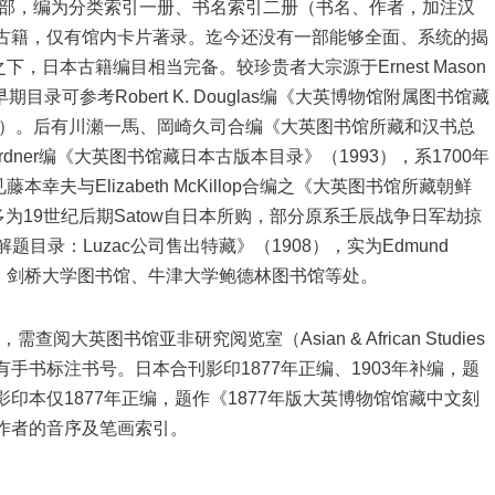
三千部，编为分类索引一册、书名索引二册（书名、作者，加注汉
藏古籍，仅有馆内卡片著录。迄今还没有一部能够全面、系统的揭
日本古籍编目相当完备。较珍贵者大宗源于Ernest Mason
旧藏。早期目录可参考Robert K. Douglas编《大英博物馆附属图书馆藏
04）。后有川瀬一馬、岡崎久司合编《大英图书馆所藏和汉书总
ardner编《大英图书馆藏日本古版本目录》（1993），系1700年
夫与Elizabeth McKillop合编之《大英图书馆所藏朝鲜
多为19世纪后期Satow自日本所购，部分原系壬辰战争日军劫掠
画解题目录：Luzac公司售出特藏》（1908），实为Edmund
物馆、剑桥大学图书馆、牛津大学鲍德林图书馆等处。
大英图书馆亚非研究阅览室（Asian & African Studies
95），内有手书标注书号。日本合刊影印1877年正编、1903年补编，题
影印本仅1877年正编，题作《1877年版大英博物馆馆藏中文刻
、作者的音序及笔画索引。