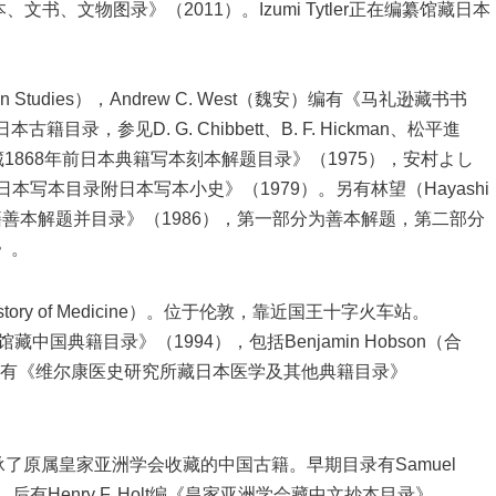
、文物图录》（2011）。Izumi Tytler正在编纂馆藏日本
rican Studies），Andrew C. West（魏安）编有《马礼逊藏书书
，参见D. G. Chibbett、B. F. Hickman、松平進
图书馆藏1868年前日本典籍写本刻本解题目录》（1975），安村よし
馆藏日本写本目录附日本写本小史》（1979）。另有林望（Hayashi
籍善本解题并目录》（1986），第一部分为善本解题，第二部分
》。
he History of Medicine）。位于伦敦，靠近国王十字火车站。
书馆藏中国典籍目录》（1994），包括Benjamin Hobson（合
Kornicki编有《维尔康医史研究所藏日本医学及其他典籍目录》
ry），继承了原属皇家亚洲学会收藏的中国古籍。早期目录有Samuel
后有Henry F. Holt编《皇家亚洲学会藏中文抄本目录》