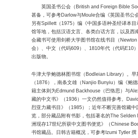
英国圣书公会（British and Foreign Bi
甚备，可参考Darlow与Moule合编《英国圣
另有Spillett（1975）编《中国多语种圣
馆等地，包括汉语文言、各类白话方言，以及西
会藏书可使用剑桥大学图书馆在线书目（Newton ca
会）、中文（代码609）、1810年代（代码E10）出
出版物。
牛津大学鲍德林图书馆（Bodleian Library）
（1876），南条文雄（Nanjio Bunyiu）
籍主体则为Edmund Backhouse（巴恪思）与A
藏的中文书》（1936）一文仍然值得参考。David
烈亚力藏书目》（1985）；近年不断完善馆藏中国
览，部分藏品附有书影，包括著名的The Selden M
洲现存17世纪所获中文图书便览》（Chinese Books in
书馆藏品。日韩古籍概况，可参考Izumi Tytler