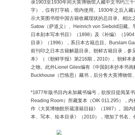
录1903至1930年间大英博物馆入藏中文书约
字），仅有打字稿，馆内使用。1930年之后入
示大英图书馆中国古籍收藏现状的总目录。相比之下，
Satow（萨道义）、Heinrich von Siebold
日本刻本写本书目》（1898）及《补编》（19
目录》（1996），系日本古籍总目。Burslam G
前刊印之日本古籍解题目录。朝鲜古籍目录，参见藤本幸
本》（《朝鲜学报》第216期，2010）。朝鲜本
之物。此外Lionel Giles编有《中国刻本抄本书
Buckhouse（巴恪思）藏书，后分售大英博
*1877年版书目内未加藏书编号，欲按目提阅某书，需查阅
Reading Room）所藏复本（OIK 011.2
作《大英博物館所蔵漢籍目録》（1987）。国内
本、写本、绘本目录》（2010），增加了书名