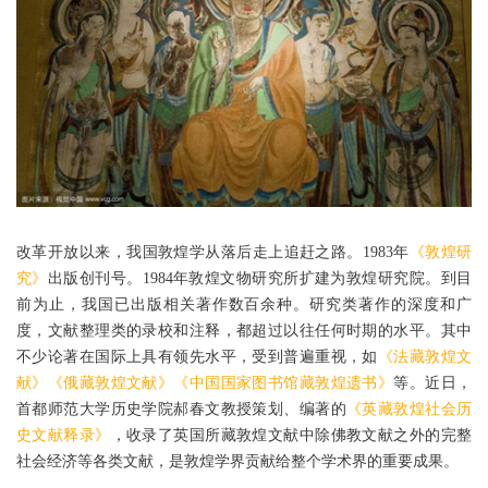
改革开放以来，我国敦煌学从落后走上追赶之路。1983年
《敦煌研
究》
出版创刊号。1984年敦煌文物研究所扩建为敦煌研究院。到目
前为止，我国已出版相关著作数百余种。研究类著作的深度和广
度，文献整理类的录校和注释，都超过以往任何时期的水平。其中
不少论著在国际上具有领先水平，受到普遍重视，如
《法藏敦煌文
献》《俄藏敦煌文献》《中国国家图书馆藏敦煌遗书》
等。近日，
首都师范大学历史学院郝春文教授策划、编著的
《英藏敦煌社会历
史文献释录》
，收录了英国所藏敦煌文献中除佛教文献之外的完整
社会经济等各类文献，是敦煌学界贡献给整个学术界的重要成果。