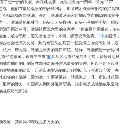
又有了进一步的发展。而在此之前，元世祖至元十四年（公元1277
忽视，他们在取得战争的初步胜利后，即尝试沿袭南宋旧有的贸易制
祖令福建杨发督澉浦。是时，澉浦港从南宋时期设立市舶场的临安外
之一。澉浦港帆船林立，码头上人头攒动，街头小巷拥挤不堪，招接
宿泊于周边村寨。澉浦镇西北六里的金家桥，“客旅巨舟重贩者，多在
达澉，咸泊于此，居民辐辏成市，木商、鹾贾变萃集焉。”
[3]
龙眼潭，
地区社会经济的发展。此后元朝又在其它一些滨海之地设市舶司，最
、杭州、庆元等，澉浦是重要的港口市镇。这样，澉浦便进一步得到
元市舶提举司，直属中书省”
[5]
其后各地市舶司兴废无常，多数时间只
削减市舶司的目的旨在加强对海外贸易事务的管理。所以当时不设澉
响澉地海船的进出，只是出海贸易的船只须到庆元（今浙江宁波）办
其毗邻的乍浦港，因为澉、乍两港通连，辖属海盐一县。所以其范围
一股新的活力，中国商人到海外通商贸易，很多都是从澉浦或取道澉
易规模可想而知。
勃发展，其原因和表现是多方面的。