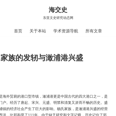
海交史
东亚文史研究动态网
首页
关于本站
学术资源导航
所有文章
氏家族的发轫与澉浦港兴盛
是海外贸易的港口型市镇，澉浦港更是中国古代的四大港口之一，是
门户。经历了唐起、宋兴、元盛、明禁和清复又淤而不畅的历史。盛
浦镇的经济社会产生了巨大的影响。杨氏家族，是澉浦港兴盛的经营
西洋，比郑和早了111年。由于缺乏研究和文字记载，历史记住了郑