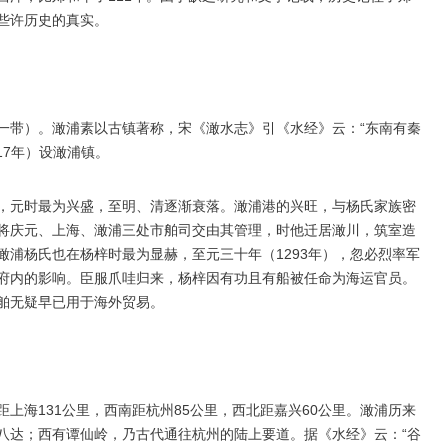
些许历史的真实。
一带）。澉浦素以古镇著称，宋《澉水志》引《水经》云：“东南有秦
17年）设澉浦镇。
，元时最为兴盛，至明、清逐渐衰落。澉浦港的兴旺，与杨氏家族密
将庆元、上海、澉浦三处市舶司交由其管理，时他迁居澉川，筑室造
浦杨氏也在杨梓时最为显赫，至元三十年（1293年），忽必烈率军
府内的影响。臣服爪哇归来，杨梓因有功且有船被任命为海运官员。
舶无疑早已用于海外贸易。
上海131公里，西南距杭州85公里，西北距嘉兴60公里。澉浦历来
八达；西有谭仙岭，乃古代通往杭州的陆上要道。据《水经》云：“谷