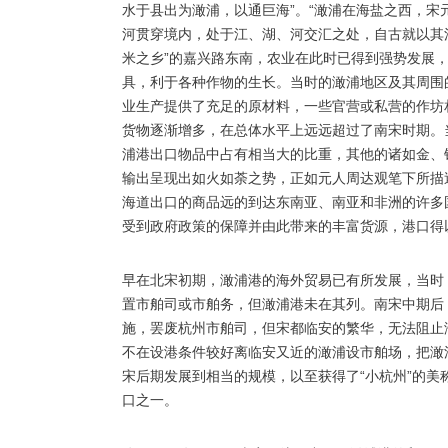
水于县出为澉浦，以通巨海”。“澉浦在海盐之西，宋
河贯穿境内，处于江、湖、河交汇之处，自古就以其
米之乡”的嘉兴路东南，农业在此时已得到强势发展
具，利于各种作物的生长。当时的澉浦地区及其周围
业生产提供了充足的原材料，一些官营或私营的作坊
货物逐渐增多，在总体水平上远远超过了南宋时期。
浦港出口物品中占有相当大的比重，其他的诸如金、
输出呈现出如火如荼之势，正如元人周达观笔下所描
海道出口的商品远的到达东南亚、南亚和非洲的许多
受到政府政策的保障并由此带来的丰富货源，港口得
早在北宋初期，澉浦港的海外贸易已有所发展，当时
置市舶司或市舶务，但澉浦港未在其列。南宋中期后
施，罢废杭州市舶司，但宋都临安的繁华，无法阻止
不在设港条件较好离临安又近的澉浦设市舶场，把澉
宋后期发展到相当的规模，以至获得了“小杭州”的
口之一。