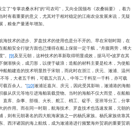
设立了“专掌农桑水利”的“司农司”，又向全国颁布《农桑辑要》，着力
当时有着重要的意义，尤其对于相对稳定的江南农业发展来说，无疑
展，粮食产量逐年增加。
航海技术的进步、罗盘技术的使用也是分不开的。早在宋朝时期，在
在船舶安全行驶方面也已懂得在船上保留一定干舷，“舟腹两旁，缚大
度”。
[9]
及至元朝，这种技术的革新取得明显成效，据马可•波罗在其
下侧渐狭尖，成刃形，以便于破浪；造船的材料主要是松木，为使船
种船舶建造的技术明显胜于宋朝，而此时在浙江，庆元、澉浦、温州
小不等，大者五千料，可载五六百人，中等二千料至一千料，亦可载
可载百余人。”
[10]
澉浦近嘉兴、庆元，因此受其影响，澉浦港的海舶
积极从庆元等地引进海舶装载货物。当时的海舶不仅大而坚，在船舶
、直库、杂事、部领、火长、舵工、梢工、碇手、亚班等分工，分掌
大的作用。而在同一时期，航海技术、罗盘技术也迅速发展，元朝的
浦，则有元朝著名的四大航海家族之一的杨氏家族。杨氏家族依靠其
东、西洋诸国的海上航线，成为澉浦港进行频繁海外贸易的重要贸易