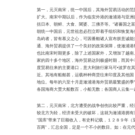
第一，元灭南宋，统一中国后，其海外贸易活动的范
扩大。南宋中期以后，作为临安外港的澉浦港与亚洲
括日本、朝鲜、大食、闍婆、三佛齐等。“诸蕃国之
朝统一中国后，元世祖忽必烈立即着手组织和恢复海
岛屿者，皆有慕义之心，可因番舶诸人宣布朕意诚能
通、海外贸易提供了一个良好的政策保障，使澉浦港
也比南宋时期更多，除了上述国家外，又增加了越南
家的四十多个地区，海外贸易达到极盛时期，而其中
度贸易往来的主要港口，意大利旅行家马可•波罗在其
近。其地有船舶甚，运载种种商货往来印度及其他国
地位。每年的六至十月是澉浦港海外贸易最繁盛的季节
各国海商大贾大船数百，小船无数；各国商人云集一
第二，元灭南宋，北方遭受的战争创伤比较严重，经
较北方为轻，经济未受大的破坏，这就为澉浦港拥有
“国库”带来了巨额收入，有史料记载，１２８９年（
百两”，汇总全国，定是一个不小的数目。如：在元代