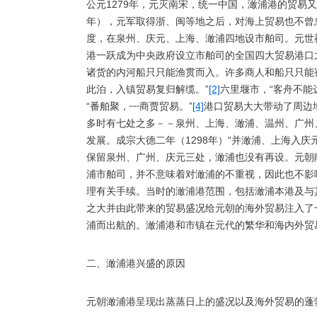
公元1279年，元灭南宋，统一中国，澉浦港的贸易
年），元军取得浙、闽等地之后，对海上贸易也不曾
度，在泉州、庆元、上海、澉浦四地设市舶司。元世
港一跃成为中央政府设立市舶司的全国四大贸易港口
诸货的内河船只只能渔贯而入。许多商人和船只只能
此泊，入镇贸易复归解缆。”
[2]
六里堰市，“客舟不能
“番舶聚，┉商贾贸易。”
[4]
港口贸易大大带动了周边
多时有七处之多－－泉州、上海、澉浦、温州、广州
发展。成宗大德二年（1298年）“并澉浦、上海入庆
保留泉州、广州、庆元三处，澉浦也没有再设。元朝
浦市舶司，并不意味着对澉浦的不重视，因此也不影
理有关手续。当时的澉浦港范围，包括澉浦本港及与
之大并由此带来的贸易盛况给元朝的海外贸易注入了
浦而出航的。澉浦港和市镇在元代的繁华和海内外贸
二、澉浦港兴盛的原因
元朝澉浦港呈现出蒸蒸日上的盛况以及海外贸易的蓬