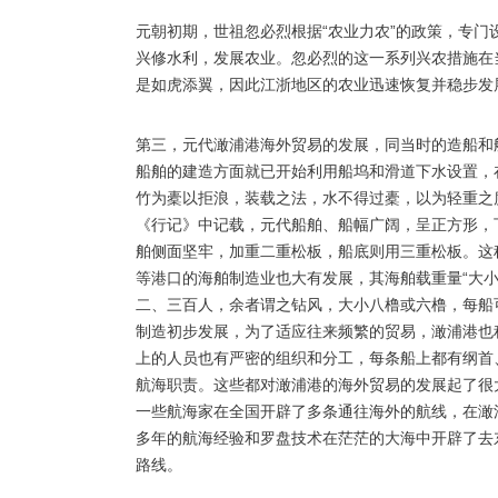
元朝初期，世祖忽必烈根据“农业力农”的政策，专门
兴修水利，发展农业。忽必烈的这一系列兴农措施在
是如虎添翼，因此江浙地区的农业迅速恢复并稳步发
第三，元代澉浦港海外贸易的发展，同当时的造船和
船舶的建造方面就已开始利用船坞和滑道下水设置，
竹为橐以拒浪，装载之法，水不得过橐，以为轻重之
《行记》中记载，元代船舶、船幅广阔，呈正方形，
舶侧面坚牢，加重二重松板，船底则用三重松板。这
等港口的海舶制造业也大有发展，其海舶载重量“大
二、三百人，余者谓之钻风，大小八橹或六橹，每船
制造初步发展，为了适应往来频繁的贸易，澉浦港也
上的人员也有严密的组织和分工，每条船上都有纲首
航海职责。这些都对澉浦港的海外贸易的发展起了很
一些航海家在全国开辟了多条通往海外的航线，在澉
多年的航海经验和罗盘技术在茫茫的大海中开辟了去
路线。