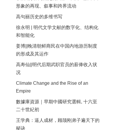
形象的再现、叙事和跨界流动
高句丽历史的多维书写
徐永明 | 明代文学文献的数字化、结构化
和智能化
姜博||晚清朝鲜商民在中国内地游历制度
的形成及其运作
高寿仙||明代后期武职官员的薪俸收入状
况
Climate Change and the Rise of an
Empire
數據庫資源｜早期中國研究選輯, 十六至
二十世紀初
王学典：逼人成材，顾颉刚弟子遍天下的
秘诀