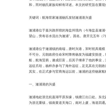
和，而对杨氏家族却鲜有详述。本文的研究旨在重现
关键词：航海世家澉浦杨氏发轫澉浦港兴盛
澉浦港位于嘉兴路所辖的海盐州境内（今海盐县澉浦
望山，旁有谷水流出为澉浦”。因名。唐开元五年（7
澉浦港位于澉浦镇的南端，唐时兴港，宋时初具规模
不可分。元朝政府任命宋时降将杨发为福建安抚使，
船，航海贸易，遂成巨富，后其子继承了他的事业，澉
远征爪哇，杨梓亦参与了海外远征，足见其在元朝政
其实，在正式参与官商海运以前，澉浦的这些杨家船
一、澉浦港的兴盛
澉浦地处浙北杭嘉湖平原东缘，钱塘江出口处。东北距
为浙北重镇，镇南黄道关海口，南对上虞，海道四通