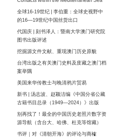
Contacts within the Mediterranean Sea
全球16-19世纪 | 李伯重：全球史视野中
的16—19世纪中国丝货出口
代国庆 | 刻书泽人：暨南大学澳门研究院
图书出版评述
挖掘源文件文献、重现澳门历史原貌
台湾出版之有关澳门史料及庋藏之澳门档
案举隅
美国来华传教士与晚清鸦片贸易
新书 | 汤志波、赵颖洁编《中国分省公藏
古籍书目总录（1949—2024）》出版
别再找了！最全的中国历史老照片数字资
源导航（含台大、哈佛、杜克等馆藏）
书评｜对《清朝开海》的评论与商榷