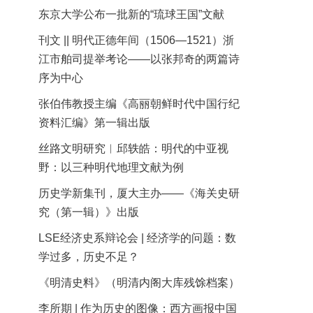
东京大学公布一批新的“琉球王国”文献
刊文 || 明代正德年间（1506—1521）浙
江市舶司提举考论——以张邦奇的两篇诗
序为中心
张伯伟教授主编《高丽朝鲜时代中国行纪
资料汇编》第一辑出版
丝路文明研究︱邱轶皓：明代的中亚视
野：以三种明代地理文献为例
历史学新集刊，厦大主办——《海关史研
究（第一辑）》出版
LSE经济史系辩论会 | 经济学的问题：数
学过多，历史不足？
《明清史料》（明清内阁大库残馀档案）
李所期 | 作为历史的图像：西方画报中国