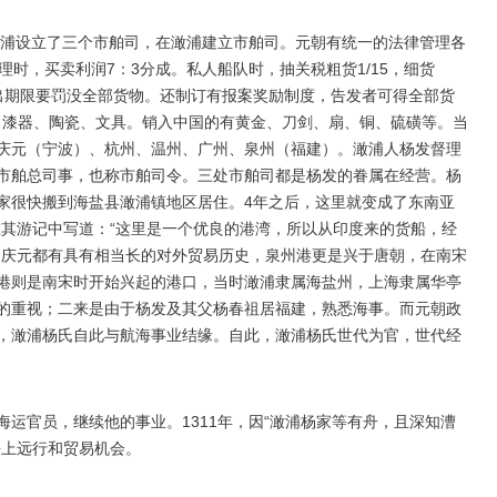
澉浦设立了三个市舶司，在澉浦建立市舶司。元朝有统一的法律管理各
理时，买卖利润7：3分成。私人船队时，抽关税粗货1/15，细货
，超出期限要罚没全部货物。还制订有报案奖励制度，告发者可得全部货
籍、漆器、陶瓷、文具。销入中国的有黄金、刀剑、扇、铜、硫磺等。当
庆元（宁波）、杭州、温州、广州、泉州（福建）。澉浦人杨发督理
市舶总司事，也称市舶司令。三处市舶司都是杨发的眷属在经营。杨
家很快搬到海盐县澉浦镇地区居住。4年之后，这里就变成了东南亚
在其游记中写道：“这里是一个优良的港湾，所以从印度来的货船，经
、庆元都有具有相当长的对外贸易历史，泉州港更是兴于唐朝，在南宋
港则是南宋时开始兴起的港口，当时澉浦隶属海盐州，上海隶属华亭
的重视；二来是由于杨发及其父杨春祖居福建，熟悉海事。而元朝政
，澉浦杨氏自此与航海事业结缘。自此，澉浦杨氏世代为官，世代经
运官员，继续他的事业。1311年，因“澉浦杨家等有舟，且深知漕
海上远行和贸易机会。