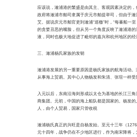
应该说，澉浦港的繁盛是由其主、客观因素决定的，也
政府将澉浦市舶司隶属于庆元市舶提举司，但由于澉
艾。据说庆元市舶官吏到澉浦“巡檄”时，“每蕃船一
的贪婪丑恶的嘴脸，但从另一个角度反映了澉浦港的
液，同时也极大地促进了毗邻的嘉兴和杭州地区的经
三、澉浦杨氏家族的发韧
澉浦港发展的另一重要原因是杨氏家族的航海活动。
从事海上贸易。其中心人物杨发和朱清、张瑄一样受
入元以后，东南沿海则形成以太仓为基地的长江三角
商集团。元初，中国的海上船队都是国家的。杨发的
人，由个人贸易，国家只管收税
澉浦杨氏真正的兴旺是自杨发始。至元十三年（127
元十四年，战争仍在不少地区进行，作为南宋降将，