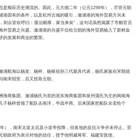
是顺应历史潮流的。因此，元大德二年（公元1298年），尽管元朝
浦港固有的条件，以及杭州古城的吸引，澉浦港的海外贸易方兴未
至，则众皆欢呼曰：亟治厢廪，家当来矣”，这句话虽然揭露了市舶官员
海外贸易之兴盛。澉浦港的兴盛不仅给元朝的海外贸易输入了新鲜血
济的发展和商业的繁荣。
澉浦航海以杨发、杨梓、杨枢祖孙三代最具代表，杨氏家族在宋朝就
到南宋招安，后又投靠元朝。
洲海商集团、澉浦杨氏为首的浙东海商集团和泉州蒲氏为主的闽南海
儿子杨梓曾领了船队去南洋，半战半商。后来国家把船队全卖给个
6年），南宋太皇太后及小皇帝投降，但各地的反抗斗争并未停止。至
元朝政府为表示对他的信任，授予他明威将军、福建安抚使。