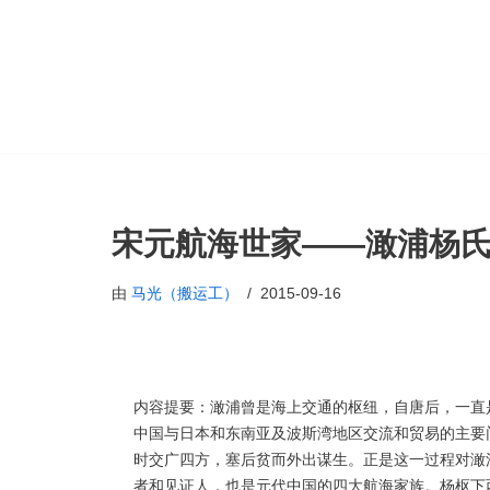
跳
至
正
文
宋元航海世家——澉浦杨
由
马光（搬运工）
2015-09-16
内容提要：澉浦曾是海上交通的枢纽，自唐后，一直
中国与日本和东南亚及波斯湾地区交流和贸易的主要
时交广四方，塞后贫而外出谋生。正是这一过程对澉
者和见证人，也是元代中国的四大航海家族。杨枢下