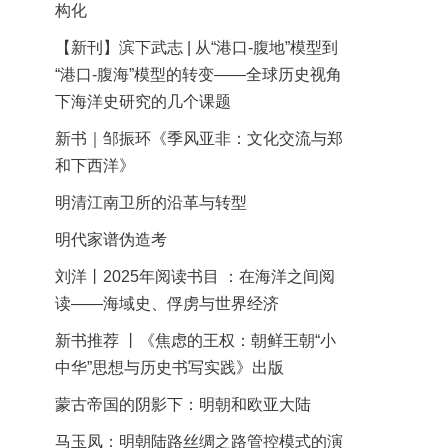
构化
【新刊】滨下武志 | 从“港口-腹地”模型到
“港口-腹海”模型的转变——全球历史视角
下海洋史研究的几个课题
新书｜邹振环《季风亚非：文化交流与郑
和下西洋》
明清江南卫所的沿革与转型
明代家谱伪造考
刘洋丨2025年阅读书目 ：在海洋之间阅
读——海域史、俘虏与世界经济
新书推荐 丨《焦虑的王权：朝鲜王朝“小
中华”思想与历史书写实践》出版
蒙古帝国的阴影下：明朝和欧亚大陆
马玉凤：明朝陆路丝绸之路管控模式的演