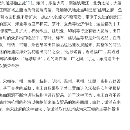
元时通蕃舶之处”
[1]
。澉浦，东临大海，南连钱塘江，北负太湖，大运
江南富裕之腹地为倚发展海运。澉浦港又地处当时已是“丝绸之府，鱼
，耕地面积也不断扩大，加之中原居民不断南迁，带来了先进的灌溉工
的嘉兴、海盐等地盛产棉花、茶叶、蚕桑等经济作物，这些都为手工
相继产生并扩大，棉纺织业、丝织业、印刷等行业有较大发展，出口
当时的众多出口物品中，茶叶、棉布、丝织品等都是外俏名品，在澉
银、缗钱、书籍、杂色帛等出口物品也迅速发展起来。其整体的商品
述的澉浦港海外贸易输出商品之众，“远涉诸番，近通福广”，其通过
国家和地区，“远涉诸番”，近的则在闽、广之间。可见，澉浦港由于
以繁荣至极。
，宋朝在广州、泉州、杭州、明州、温州、秀州、江阴、密州八处设
，基于金兵的威胁，南宋政权采取了禁止贾舶进入宋都临安的消极措
海舶源源不断地进驻杭州湾进行贸易。迫于这种形势，南宋政府不得
浦作为杭州的外港以接纳前来临安贸易的海外商船，由此，澉浦在南
美称。南宋政府的这种做法，使澉浦取代杭州成为宋王朝的主要外贸港