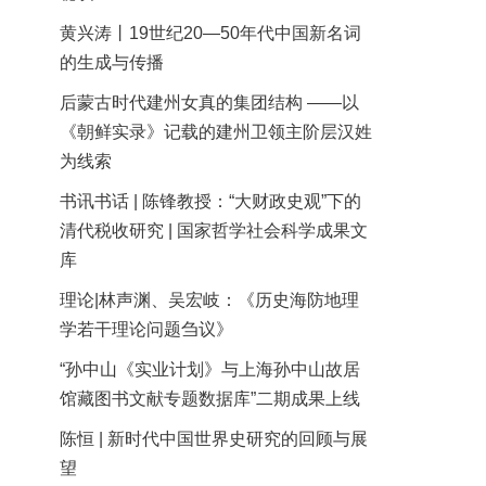
黄兴涛丨19世纪20—50年代中国新名词
的生成与传播
后蒙古时代建州女真的集团结构 ——以
《朝鲜实录》记载的建州卫领主阶层汉姓
为线索
书讯书话 | 陈锋教授：“大财政史观”下的
清代税收研究 | 国家哲学社会科学成果文
库
理论|林声渊、吴宏岐：《历史海防地理
学若干理论问题刍议》
“孙中山《实业计划》与上海孙中山故居
馆藏图书文献专题数据库”二期成果上线
陈恒 | 新时代中国世界史研究的回顾与展
望