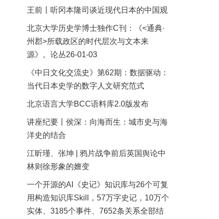
王前丨听冈本隆司谈近现代日本的中国观
北京大学历史学博士独作C刊：《<通典·
州郡>所载政区的时代层次与文本来
源》。论丛26-01-03
《中日文化交流史》第62期：数据驱动：
当代日本史学的数字人文研究范式
北京语言大学BCC语料库2.0版发布
讲座纪要丨侯深：向海而生：城市史与海
洋史的结合
江昕瑾、张坤 | 鸦片战争前后英国舆论中
林则徐形象的嬗变
一个开源的AI《史记》知识库与26个可复
用构造知识库Skill，57万字史记，10万个
实体、3185个事件、7652条关系全部结