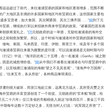
围远远超过了前代，来往澉浦贸易的国家和地区逐渐增多，范围不断
的广大地区及非洲的许多国家和地区均有贸易往来，这些国家主要包
富盛多宝货者，如大食国、其次闍婆国、其次三佛齐国……”
[6]
到了元
外贸易，继续执行宋以来招徕外商来华贸易的政策。“诸蕃国烈居东南
来朝朕将宠礼之。”
[7]
元朝政府的这一举措，无疑给澉浦港的海外交
较之前朝愈加繁荣。所以，这个时候与澉浦港对外贸易的国家和地区
、缅甸、泰国、马来西亚、印度、伊朗、斯里兰卡、埃及等十多个国
与澉浦港贸易往来最为频繁的是印度，可以说澉浦港是元朝时期与印
《行记》中说：“海洋距此有二十五哩，在一名澉浦（Ganfu）城之附
，因是此城愈增价值。”
[8]
从中我们不难看出澉浦港在与印度贸易中的
，以至钱塘江澉浦段的海舶“望之不见其首尾”，“涨海声中万国商”，
起，“往来互市，各从所欲”，各种商品琳琅满目。
济遭到很大破坏，而浙江地处江南，远离北方战火，其所受兵燹之灾
海外贸易的丰富货源创造了一个前提。元朝政府的“官本船”制度，给
至元二十六年）仅江淮省的市舶税收入就达“珍珠四百斤，黄金三千四
中期每年达数十万定钞之多，无怪当时人们说：“此军国之所资”了。