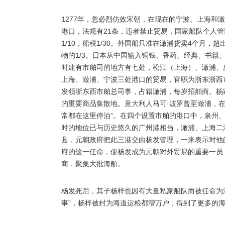
1277年，忽必烈仿效宋朝，在现在的宁波、上海和
港口，法规有21条，违者禁止贸易，国家船队个人管
1/10，船税1/30。外国船只准在澉浦货卖4个月
物的1/3。日本从中国输入铜钱、香药、经典、书
时建有市舶司的地方有七处，松江（上海）、澉浦、
上海、澉浦、宁波三处港口的贸易，官职为浙东浙西
发领浙东西市舶总司事，占籍澉浦，每岁招舶商。杨
的重要商品集散地。意大利人马可·波罗曾至澉浦，
常都在这里停泊”。在四个设置市舶的港口中，泉州
时的地位已与历史悠久的广州港相当，澉浦、上海二
县，元朝政府把此三港交由杨发管理，一来表示对他
府的这一任命，使杨发成为元朝对外贸易的重要一员
商，聚集大批海舶。
杨发死后，其子杨梓也因有大量私家船队而被任命为海
事”，杨梓被封为海道运粮都漕万户，得到了更多的