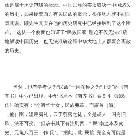
族是属于历史范畴的概念。中国民族的实质取决于中国悠久
的历史，如果硬套西方有关民族的概念，很多地方就不能自
圆其说。顾先生其实在他的历史研究中已经接触到了这个困
难。”这从一个侧面也印证了“民族国家”理论不仅无法准确
地解读中国历史，也无法准确诠释中华大地上人群聚合离散
的历史。
当然，也有学者认为“民族”一词在称之为“正史”的《南
齐书》中业已出现。中华书局本《南齐书》卷５４《顾欢
传》确实有：“今诸华士女，民族弗革，而露首（编）
［偏］踞，滥用夷礼，云于翦落之徒，全是胡人，国有旧
风，法不可变。”但该书其下有注则言：“‘民’南监本及南
史、元龟八百三十作‘氏’。”据此，此“民族”完全有可能是