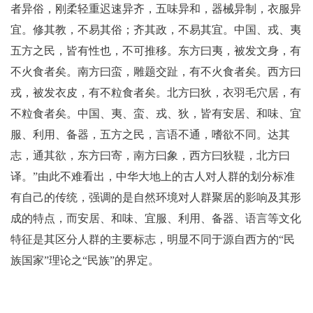
者异俗，刚柔轻重迟速异齐，五味异和，器械异制，衣服异
宜。修其教，不易其俗；齐其政，不易其宜。中国、戎、夷
五方之民，皆有性也，不可推移。东方曰夷，被发文身，有
不火食者矣。南方曰蛮，雕题交趾，有不火食者矣。西方曰
戎，被发衣皮，有不粒食者矣。北方曰狄，衣羽毛穴居，有
不粒食者矣。中国、夷、蛮、戎、狄，皆有安居、和味、宜
服、利用、备器，五方之民，言语不通，嗜欲不同。达其
志，通其欲，
东方曰寄，南方曰象，西方曰狄鞮，北方曰
译。”由此不难看出，中华大地上的古人对人群的划分标准
有自己的传统，强调的是自然环境对人群聚居的影响及其形
成的特点，而安居、和味、宜服、利用、备器、语言等文化
特征是其区分人群的主要标志，明显不同于源自西方的“民
族国家”理论之“民族”的界定。