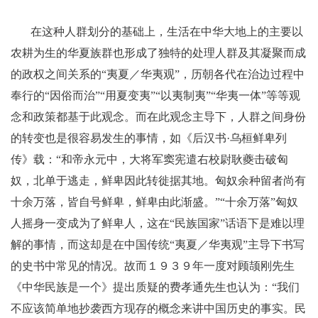
在这种人群划分的基础上，生活在中华大地上的主要以
农耕为生的华夏族群也形成了独特的处理人群及其凝聚而成
的政权之间关系的“夷夏／华夷观”，历朝各代在治边过程中
奉行的“因俗而治”“用夏变夷”“以夷制夷”“华夷一体”等等观
念和政策都基于此观念。而在此观念主导下，人群之间身份
的转变也是很容易发生的事情，如《后汉书·乌桓鲜卑列
传》载：“和帝永元中，大将军窦宪遣右校尉耿夔击破匈
奴，北单于逃走，鲜卑因此转徙据其地。匈奴余种留者尚有
十余万落，皆自号鲜卑，鲜卑由此渐盛。”“十余万落”匈奴
人摇身一变成为了鲜卑人，这在“民族国家”话语下是难以理
解的事情，而这却是在中国传统“夷夏／华夷观”主导下书写
的史书中常见的情况。故而１９３９年一度对顾颉刚先生
《中华民族是一个》提出质疑的费孝通先生也认为：“我们
不应该简单地抄袭西方现存的概念来讲中国历史的事实。民