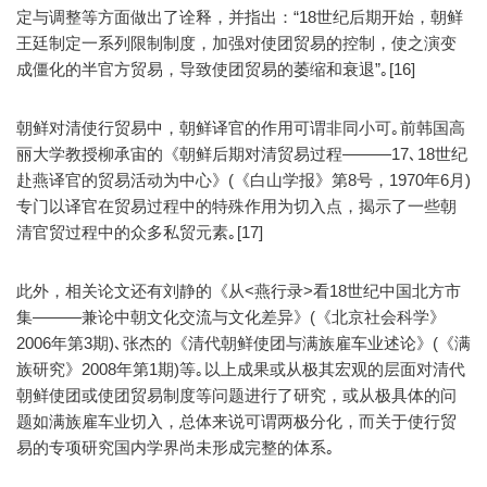
定与调整等方面做出了诠释，并指出：“18世纪后期开始，朝鲜
王廷制定一系列限制制度，加强对使团贸易的控制，使之演变
成僵化的半官方贸易，导致使团贸易的萎缩和衰退”｡[16]
朝鲜对清使行贸易中，朝鲜译官的作用可谓非同小可｡前韩国高
丽大学教授柳承宙的《朝鲜后期对清贸易过程———17､18世纪
赴燕译官的贸易活动为中心》(《白山学报》第8号，1970年6月)
专门以译官在贸易过程中的特殊作用为切入点，揭示了一些朝
清官贸过程中的众多私贸元素｡[17]
此外，相关论文还有刘静的《从<燕行录>看18世纪中国北方市
集———兼论中朝文化交流与文化差异》(《北京社会科学》
2006年第3期)､张杰的《清代朝鲜使团与满族雇车业述论》(《满
族研究》2008年第1期)等｡以上成果或从极其宏观的层面对清代
朝鲜使团或使团贸易制度等问题进行了研究，或从极具体的问
题如满族雇车业切入，总体来说可谓两极分化，而关于使行贸
易的专项研究国内学界尚未形成完整的体系｡