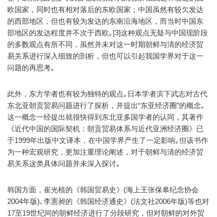
欧国家，同时也有相对落后的东欧国家；中国虽然有较欠发达
的西部地区，但也有较为发达的东南沿海地区，而当时中国东
部地区的发达程度并不次于西欧｡[3]这种观点无疑与中国现阶段
的多数观点有所不同，虽然并未对这一时期朝鲜与清的经济贸
易关系进行深入细致的剖析，但也可以引起我国学界对于这一
问题的再思考｡
此外，东方学者也有较为独特的观点｡日本学者滨下武志对古代
东北亚朝贡贸易问题进行了探析，并提出“东亚经济圈”的概念｡
这一概念一经提出就很快得到东北亚多国学者的认同，其著作
《近代中国的国际契机：朝贡贸易体系与近代亚洲经济圈》已
于1999年出版中文译本，在中国学界产生了一定影响｡但该书作
为一种宏观研究，更加注重理论阐述，对于朝鲜与清的经济贸
易关系这类具体问题并未深入探讨｡
韩国方面，崔光植的《韩国贸易史》(海上王张保皋纪念协会
2004年版)､李憲昶的《韩国经济通史》(法文社2006年版)等也对
17至19世纪间的朝鲜经济进行了分段研究，但对朝鲜的对外贸