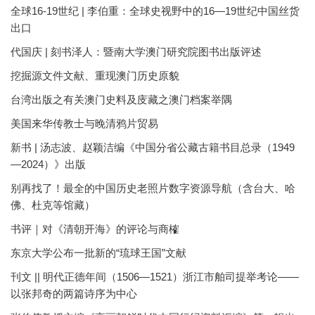
全球16-19世纪 | 李伯重：全球史视野中的16—19世纪中国丝货
出口
代国庆 | 刻书泽人：暨南大学澳门研究院图书出版评述
挖掘源文件文献、重现澳门历史原貌
台湾出版之有关澳门史料及庋藏之澳门档案举隅
美国来华传教士与晚清鸦片贸易
新书 | 汤志波、赵颖洁编《中国分省公藏古籍书目总录（1949
—2024）》出版
别再找了！最全的中国历史老照片数字资源导航（含台大、哈
佛、杜克等馆藏）
书评｜对《清朝开海》的评论与商榷
东京大学公布一批新的“琉球王国”文献
刊文 || 明代正德年间（1506—1521）浙江市舶司提举考论——
以张邦奇的两篇诗序为中心