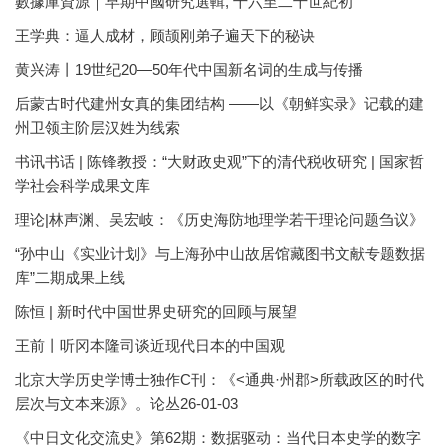
數據庫資源｜早期中國研究選輯, 十六至二十世紀初
王学典：逼人成材，顾颉刚弟子遍天下的秘诀
黄兴涛丨19世纪20—50年代中国新名词的生成与传播
后蒙古时代建州女真的集团结构 ——以《朝鲜实录》记载的建
州卫领主阶层汉姓为线索
书讯书话 | 陈锋教授：“大财政史观”下的清代税收研究 | 国家哲
学社会科学成果文库
理论|林声渊、吴宏岐：《历史海防地理学若干理论问题刍议》
“孙中山《实业计划》与上海孙中山故居馆藏图书文献专题数据
库”二期成果上线
陈恒 | 新时代中国世界史研究的回顾与展望
王前丨听冈本隆司谈近现代日本的中国观
北京大学历史学博士独作C刊：《<通典·州郡>所载政区的时代
层次与文本来源》。论丛26-01-03
《中日文化交流史》第62期：数据驱动：当代日本史学的数字