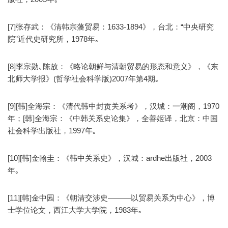
[7]张存武：《清韩宗藩贸易：1633-1894》，台北：“中央研究
院”近代史研究所，1978年｡
[8]李宗勋､陈放：《略论朝鲜与清朝贸易的形态和意义》，《东
北师大学报》(哲学社会科学版)2007年第4期｡
[9][韩]全海宗：《清代韩中封贡关系考》，汉城：一潮阁，1970
年；[韩]全海宗：《中韩关系史论集》，全善姬译，北京：中国
社会科学出版社，1997年｡
[10][韩]金翰圭：《韩中关系史》，汉城：ardhe出版社，2003
年｡
[11][韩]金中园：《朝清交涉史———以贸易关系为中心》，博
士学位论文，西江大学大学院，1983年｡