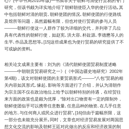
心》(中华书局2010年版)一书虽非关于朝鲜与清使行贸易的专门
研究，但该书颇为详实地介绍了朝鲜朝使臣入华的使行活动｡其
中包括朝鲜对清的朝贡､朝鲜使团的情况､朝鲜使团的行使路线
及馆所等问题，虽然篇幅有限，但也对使行贸易的参与人员
———朝鲜行使这一人群作了较为详细的交代，并列举了几位
具有代表性的朝鲜行使，如赵宪､洪大容､朴趾源､李德懋等人的
生平､作品及思想等｡[15]这些成果也为使行贸易的研究提供了不
可或缺的资料｡
相关论文成果主要有：刘为的《清代朝鲜使团贸易制度述略
———中朝朝贡贸易研究之一》(《中国边疆史地研究》2002年
第4期)，该文对朝鲜使团的主要贸易形式———“八包”贸易的相
关内容如其形式､缘起､影响等方面进行了介绍，并认为清朝作
为宗主国不仅在政治地位上给予以朝鲜特别的待遇，在经贸往
来方面的政策也是颇为优厚，“除对出口物资有一定的限制外，
朝鲜使团似乎可以携带任意数量､任意品种的物资､在几乎任意
的地方､与任何商人或民众进行贸易”｡[16]但由于篇幅所限，这
一部分也未能充分展开｡同时，文章也对经济贸易发展对两国思
想文化交流的影响及朝鲜王廷对此做出的反应和经济政策的制