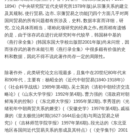
1894》(“中央研究院”近代史研究所1978年版)从宗藩关系的建立
及其规制､使行贸易､边市､宗藩贸易之功能[7]四个方面几乎对两
国间贸易的所有问题都有所涉及，史料､数据丰富而详细，研
究､立论具体而精当，堪称此项研究的经典之作｡然而稍有遗憾
的是，由于张存武在进行此研究时年代较早，韩国林中基的
《燕行录全集》(韩国东国大学校出版部2001年版)尚未问世，因
而张存武的著作未能引用《燕行录全集》中很多颇有价值的史
料和数据，因此不得不说此著作尚存一定的局限性｡
除著作外，此类研究论文出现最多，且集中在20世纪80年代末
和90年代，主要有：杨昭全的《近代中朝贸易(1840-1918年)》
(《社会科学战线》1989年第4期)､吴士英的《清初中朝经济交流
略论》(《山东大学学报》1992年第4期)､曹力强的《清政府对朝
鲜海关的控制》(《东北师大学报》1995年第2期)､李秀莲的《光
绪初年中朝商贸关系的嬗变》(《安徽史学》1997年第4期)､戚福
康的《皇太极统治时期(1627-1644后金(清)与周边贸易之研
究)》(《吉林师范学院学报》1997年第6期)､段光达的《东北亚
地区各国间近代贸易关系的形成及其特点》(《史学集刊》2001