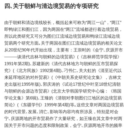
四､关于朝鲜与清边境贸易的专项研究
由于朝鲜和清边境线较长，概括起来可称为“两江一山”，“两江”
即鸭绿江和图们江，因为两国在“两江”流域都进行着边境贸易，
所以此类研究又可分为图们江流域边境贸易和鸭绿江流域边境
贸易两个研究方面｡关于两国在图们江流域边境贸易的相关论文
从20世纪90年代开始出现，主要有：王崇时的《会宁､庆源开市
———谈清代吉林与朝鲜的边境贸易》(《吉林师范学院学报》
1991年第2期)､苏建新的《清代吉林地方与朝鲜的互市贸易探
究》(《北方民族》1992第4期)､刁书仁､关大虹的《清至近代以
来延珲地区的对外贸易》(《中朝关系史研究论文集》，吉林文
史出版社1995年版)､郭庆涛的《试论17世纪中叶至18世纪清朝
与朝鲜的会源边市贸易》(北京大学韩国学研究中心编：《韩国
学论文集》第6辑)､王臻的《清朝对李朝图们江地区的边境贸易
简论》(《东疆学刊》1999年第4期)等｡这些文章对两国边境贸易
的时代背景､发展､消亡､影响等内容均有所涉及，特别是对会
宁､庆源两地的开市贸易作了大量研究，如王臻在其文章中对两
国关于开市问题的态度和限制政策，会宁､庆源两地开市的频率