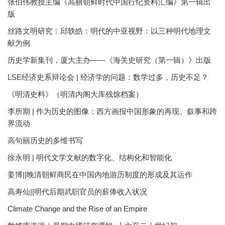
张伯伟教授主编《高丽朝鲜时代中国行纪资料汇编》第一辑出
版
丝路文明研究︱邱轶皓：明代的中亚视野：以三种明代地理文
献为例
历史学新集刊，厦大主办——《海关史研究（第一辑）》出版
LSE经济史系辩论会 | 经济学的问题：数学过多，历史不足？
《明清史料》（明清内阁大库残馀档案）
李所期 | 作为历史的图像：西方画报中国形象的再现、叙事和跨
界流动
高句丽历史的多维书写
徐永明 | 明代文学文献的数字化、结构化和智能化
姜博||晚清朝鲜商民在中国内地游历制度的形成及其运作
高寿仙||明代后期武职官员的薪俸收入状况
Climate Change and the Rise of an Empire