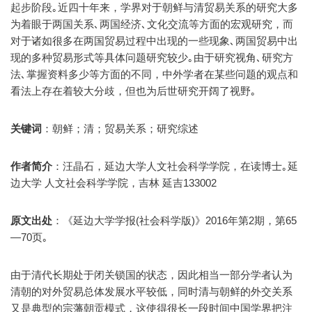
起步阶段｡近四十年来，学界对于朝鲜与清贸易关系的研究大多
为着眼于两国关系､两国经济､文化交流等方面的宏观研究，而
对于诸如很多在两国贸易过程中出现的一些现象､两国贸易中出
现的多种贸易形式等具体问题研究较少｡由于研究视角､研究方
法､掌握资料多少等方面的不同，中外学者在某些问题的观点和
看法上存在着较大分歧，但也为后世研究开阔了视野｡
关键词
：朝鲜；清；贸易关系；研究综述
作者简介
：汪晶石，延边大学人文社会科学学院，在读博士｡延
边大学 人文社会科学学院，吉林 延吉133002
原文出处
：《延边大学学报(社会科学版)》2016年第2期，第65
—70页｡
由于清代长期处于闭关锁国的状态，因此相当一部分学者认为
清朝的对外贸易总体发展水平较低，同时清与朝鲜的外交关系
又是典型的宗藩朝贡模式，这使得很长一段时间中国学界把注