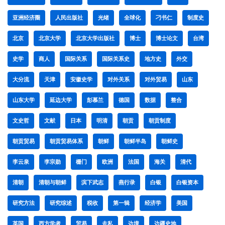
亚洲经济圈
人民出版社
光绪
全球化
刁书仁
制度史
北京
北京大学
北京大学出版社
博士
博士论文
台湾
史学
商人
国际关系
国际关系史
地方史
外交
大分流
天津
安徽史学
对外关系
对外贸易
山东
山东大学
延边大学
彭慕兰
德国
数据
整合
文史哲
文献
日本
明清
朝贡
朝贡制度
朝贡贸易
朝贡贸易体系
朝鲜
朝鲜半岛
朝鲜史
李云泉
李宗勋
栅门
欧洲
法国
海关
清代
清朝
清朝与朝鲜
滨下武志
燕行录
白银
白银资本
研究方法
研究综述
税收
第一辑
经济学
美国
英国
西方学者
贸易
走私
边境
边疆史地