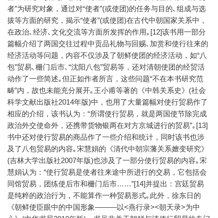
者”为研究对象，通过对“使者”(或使团)的任务与目的､组成与选
拔等方面的研究，揭示“使者”(或使团)在古代中朝国家关系中，
在政治､经济､文化交流等方面所发挥的作用｡[12]该书用一部分
篇幅介绍了两国交往过程中贡品礼物与回赐､加赏和使行往来的
经济活动等问题，内容不仅涉及了朝鲜使团的经济活动，如“八
包”贸易､栅门后市､“沈阳八包”贸易等，还对清朝使团的经贸活
动作了一些简述｡但正如作者所言，这些问题“不在本书研究范
畴”内，故也未能充分展开｡王小甫等著的《中韩关系史》(社会
科学文献出版社2014年版)中，也用了大量篇幅对使行贸易作了
相应的介绍，该书认为：“所谓使行贸易，就是两国使节除完成
政治外交使命外，还携带货物银两在对方京城进行的贸易”｡[13]
书中还对使行贸易的商品作了一些介绍和统计，同时该书也涉
及了八包贸易的内容｡宋慧娟的《清代中朝宗藩关系嬗变研究》
(吉林大学出版社2007年版)也涉及了一部分使行贸易的内容｡宋
慧娟认为：“使行贸易是使者往来途中所进行的交易，它包括会
同馆贸易，团练使后市和栅门后市……”[14]并提出：宫廷贸易
是纯粹的政治行为，不能算作一种贸易形式｡此外，徐东日的
《朝鲜使臣眼中的中国形象———以<燕行录><朝天录>为中