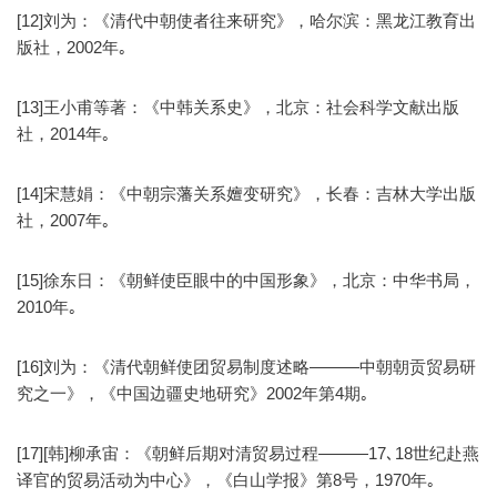
[12]刘为：《清代中朝使者往来研究》，哈尔滨：黑龙江教育出
版社，2002年｡
[13]王小甫等著：《中韩关系史》，北京：社会科学文献出版
社，2014年｡
[14]宋慧娟：《中朝宗藩关系嬗变研究》，长春：吉林大学出版
社，2007年｡
[15]徐东日：《朝鲜使臣眼中的中国形象》，北京：中华书局，
2010年｡
[16]刘为：《清代朝鲜使团贸易制度述略———中朝朝贡贸易研
究之一》，《中国边疆史地研究》2002年第4期｡
[17][韩]柳承宙：《朝鲜后期对清贸易过程———17､18世纪赴燕
译官的贸易活动为中心》，《白山学报》第8号，1970年｡