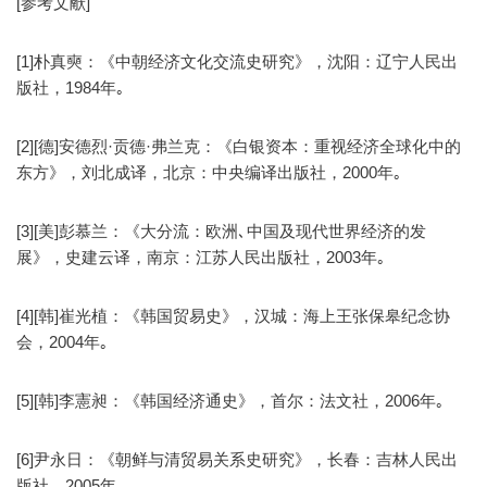
[参考文献]
[1]朴真奭：《中朝经济文化交流史研究》，沈阳：辽宁人民出
版社，1984年｡
[2][德]安德烈·贡德·弗兰克：《白银资本：重视经济全球化中的
东方》，刘北成译，北京：中央编译出版社，2000年｡
[3][美]彭慕兰：《大分流：欧洲､中国及现代世界经济的发
展》，史建云译，南京：江苏人民出版社，2003年｡
[4][韩]崔光植：《韩国贸易史》，汉城：海上王张保皋纪念协
会，2004年｡
[5][韩]李憲昶：《韩国经济通史》，首尔：法文社，2006年｡
[6]尹永日：《朝鲜与清贸易关系史研究》，长春：吉林人民出
版社，2005年｡