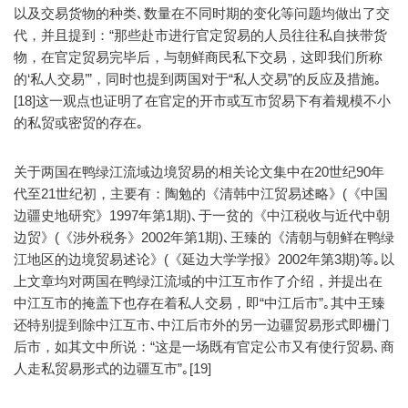
以及交易货物的种类､数量在不同时期的变化等问题均做出了交
代，并且提到：“那些赴市进行官定贸易的人员往往私自挟带货
物，在官定贸易完毕后，与朝鲜商民私下交易，这即我们所称
的‘私人交易’”，同时也提到两国对于“私人交易”的反应及措施｡
[18]这一观点也证明了在官定的开市或互市贸易下有着规模不小
的私贸或密贸的存在｡
关于两国在鸭绿江流域边境贸易的相关论文集中在20世纪90年
代至21世纪初，主要有：陶勉的《清韩中江贸易述略》(《中国
边疆史地研究》1997年第1期)､于一贫的《中江税收与近代中朝
边贸》(《涉外税务》2002年第1期)､王臻的《清朝与朝鲜在鸭绿
江地区的边境贸易述论》(《延边大学学报》2002年第3期)等｡以
上文章均对两国在鸭绿江流域的中江互市作了介绍，并提出在
中江互市的掩盖下也存在着私人交易，即“中江后市”｡其中王臻
还特别提到除中江互市､中江后市外的另一边疆贸易形式即栅门
后市，如其文中所说：“这是一场既有官定公市又有使行贸易､商
人走私贸易形式的边疆互市”｡[19]