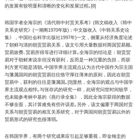
的发展有较明显和清晰的变化和发展过程｡[8]
韩国学者全海宗的《清代韩中封贡关系考》(韩文稿收入《韩中
关系史研究》(一潮阁1970年版)；中文版收入《中韩关系史论
集》，中国社会科学出版社1997年)一文，侧重从经济角度论述
了朝鲜与清的朝贡贸易关系，该文引用大量数据对两国贸易额､
贸易旅费､贸易所得等进行详细计算｡全海宗的结论是：朝贡贸
易对于朝鲜来说非但没有获利，反而是一种沉重的负担，而获
利方更可能是清朝｡中国学界主流观点认为古代中国作为宗主国
与藩属国间的朝贡贸易往往恪守厚往薄来的原则，因此在朝贡
贸易中，获利的往往是藩属国｡[9]显然，全海宗的观点与中国学
界主流观点相悖｡与张存武的研究一样，此研究问世时间较早，
也未能参考林中基的《燕行录全集》，因此全海宗获得的数据
不够全面，其计算难免有些许误差｡另外，该文偏重于两国封贡
关系与朝贡贸易的相互关系研究，对于两国间朝贡贸易以外的
贸易形式的研究也很薄弱｡
在韩国学界，有两个研究成果应引起足够重视，即金翰圭的