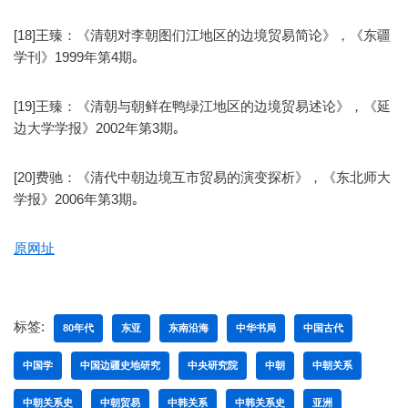
[18]王臻：《清朝对李朝图们江地区的边境贸易简论》，《东疆
学刊》1999年第4期｡
[19]王臻：《清朝与朝鲜在鸭绿江地区的边境贸易述论》，《延
边大学学报》2002年第3期｡
[20]费驰：《清代中朝边境互市贸易的演变探析》，《东北师大
学报》2006年第3期｡
原网址
标签:
80年代
东亚
东南沿海
中华书局
中国古代
中国学
中国边疆史地研究
中央研究院
中朝
中朝关系
中朝关系史
中朝贸易
中韩关系
中韩关系史
亚洲