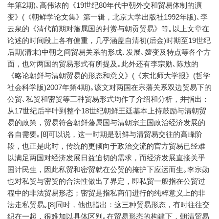
年第2期)､高伟浓的《19世纪80年代中朝外交和贸易体制的演
变》(《朝鲜学论文集》第一辑，北京大学出版社1992年版)､李
云泉的《清代前期对藩属国的封赏与朝贡贸易》等｡以上文章在
论述的时间段上各有偏重，几乎涵盖自清初(后金)时期至19世纪
后期(清末)中朝之间贸易关系的形成､发展､嬗变及特点等各个方
面，也对两国的贸易形式有所提及｡此外还有李宗勋､陈放的
《略论朝鲜与清朝贸易的形态和意义》(《东北师大学报》(哲学
社会科学版)2007年第4期)｡该文对两国在宗藩关系双边贸易下的
公贸､私贸和密贸等三种贸易形式均作了介绍和分析，并指出：
从17世纪后半叶到整个18世纪朝鲜王廷基本上持鼓励与清朝贸
易的政策，贸易符合朝鲜藩属国与清朝宗主国政治经济发展的
各自需要｡[8]可以说，这一时期是朝鲜与清贸易交往的高峰阶
段，也正是此时，传统的更倾向于政治交流的官方贸易已经难
以满足两国对经济发展日益迫切的需求，而经济发展直接关乎
国计民生，因此私贸和密贸就在公贸的掩护下应运而生｡李宗勋
也对私贸与密贸的合法性做出了界定，即私贸一般指在公贸过
程中的非法贸易形态；密贸是指私商们进行的纯粹意义上的非
法走私贸易｡[8]同时，他也指出：这三种贸易形态，有时往往交
织在一起，很难加以具体区别｡在贸易形态的构建下，朝清贸易