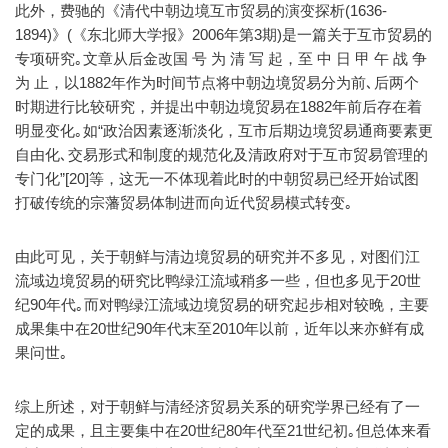
此外，费驰的《清代中朝边境互市贸易的演变探析(1636-
1894)》(《东北师大学报》2006年第3期)是一篇关于互市贸易的
专项研究｡文章从后金改国 号 为 清 写 起，至 中 日 甲 午 战 争
为 止，以1882年作为时间节点将中朝边境贸易分为前､后两个
时期进行比较研究，并提出中朝边境贸易在1882年前后存在着
明显变化｡如“政治因素逐渐淡化，互市后期边境贸易通商要素更
自由化､交易形式和制度的规范化及清政府对于互市贸易管理的
专门化”[20]等，这无一不体现着此时的中朝贸易已经开始试图
打破传统的宗藩贸易体制进而向近代贸易模式转变｡
由此可见，关于朝鲜与清边境贸易的研究并不多见，对图们江
流域边境贸易的研究比鸭绿江流域稍多一些，但也多见于20世
纪90年代｡而对鸭绿江流域边境贸易的研究起步相对较晚，主要
成果集中在20世纪90年代末至2010年以前，近年以来亦鲜有成
果问世｡
综上所述，对于朝鲜与清经济贸易关系的研究学界已经有了一
定的成果，且主要集中在20世纪80年代至21世纪初｡但总体来看