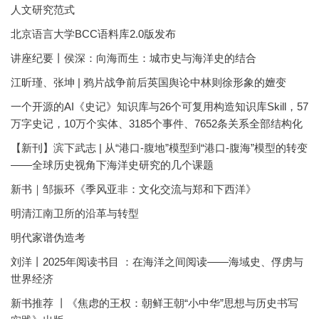
人文研究范式
北京语言大学BCC语料库2.0版发布
讲座纪要丨侯深：向海而生：城市史与海洋史的结合
江昕瑾、张坤 | 鸦片战争前后英国舆论中林则徐形象的嬗变
一个开源的AI《史记》知识库与26个可复用构造知识库Skill，57
万字史记，10万个实体、3185个事件、7652条关系全部结构化
【新刊】滨下武志 | 从“港口-腹地”模型到“港口-腹海”模型的转变
——全球历史视角下海洋史研究的几个课题
新书｜邹振环《季风亚非：文化交流与郑和下西洋》
明清江南卫所的沿革与转型
明代家谱伪造考
刘洋丨2025年阅读书目 ：在海洋之间阅读——海域史、俘虏与
世界经济
新书推荐 丨《焦虑的王权：朝鲜王朝“小中华”思想与历史书写