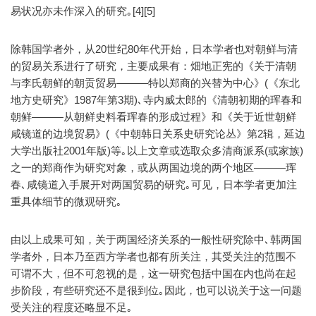
易状况亦未作深入的研究｡[4][5]
除韩国学者外，从20世纪80年代开始，日本学者也对朝鲜与清
的贸易关系进行了研究，主要成果有：畑地正宪的《关于清朝
与李氏朝鲜的朝贡贸易———特以郑商的兴替为中心》(《东北
地方史研究》1987年第3期)､寺内威太郎的《清朝初期的珲春和
朝鲜———从朝鲜史料看珲春的形成过程》和《关于近世朝鲜
咸镜道的边境贸易》(《中朝韩日关系史研究论丛》第2辑，延边
大学出版社2001年版)等｡以上文章或选取众多清商派系(或家族)
之一的郑商作为研究对象，或从两国边境的两个地区———珲
春､咸镜道入手展开对两国贸易的研究｡可见，日本学者更加注
重具体细节的微观研究｡
由以上成果可知，关于两国经济关系的一般性研究除中､韩两国
学者外，日本乃至西方学者也都有所关注，其受关注的范围不
可谓不大，但不可忽视的是，这一研究包括中国在内也尚在起
步阶段，有些研究还不是很到位｡因此，也可以说关于这一问题
受关注的程度还略显不足｡