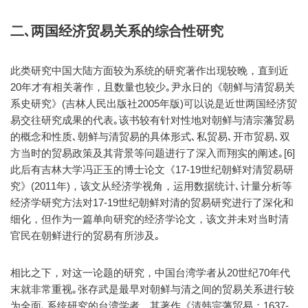
二､两国经济贸易关系的综合性研究
此类研究中国大陆方面较为系统的研究著作出现较晚，直到近
20年才有相关著作，且数量也较少｡尹永日的《朝鲜与清贸易关
系史研究》(吉林人民出版社2005年版)可以说是近世两国经济贸
易交往研究成果的代表｡该书较有针对性地对朝鲜与清宗藩贸易
的概念和性质､朝鲜与清贸易的具体形式､私贸易､开市贸易､双
方当时的贸易政策及其背景等问题进行了深入而翔实的阐述｡[6]
此后有吉林大学冯正玉的博士论文《17-19世纪朝鲜对清贸易研
究》(2011年)，该文从经济学视角，运用数据统计､计量分析等
经济学研究方法对17-19世纪朝鲜对清的贸易研究进行了深化和
细化，但作为一篇单向研究的经济学论文，该文并未对当时清
官民在朝鲜进行的贸易有所涉及｡
相比之下，对这一论题的研究，中国台湾学者从20世纪70年代
末就非常重视｡张存武是最早对朝鲜与清之间的贸易关系进行较
为全面､系统研究的台湾学者，其著作《清韩宗藩贸易：1637-