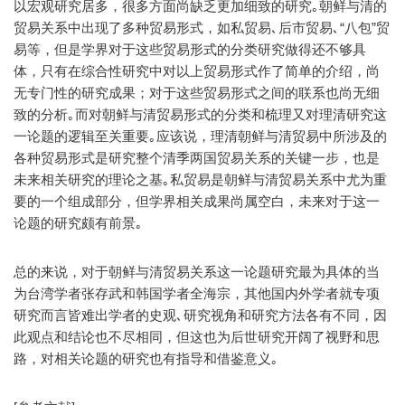
以宏观研究居多，很多方面尚缺乏更加细致的研究｡朝鲜与清的
贸易关系中出现了多种贸易形式，如私贸易､后市贸易､“八包”贸
易等，但是学界对于这些贸易形式的分类研究做得还不够具
体，只有在综合性研究中对以上贸易形式作了简单的介绍，尚
无专门性的研究成果；对于这些贸易形式之间的联系也尚无细
致的分析｡而对朝鲜与清贸易形式的分类和梳理又对理清研究这
一论题的逻辑至关重要｡应该说，理清朝鲜与清贸易中所涉及的
各种贸易形式是研究整个清季两国贸易关系的关键一步，也是
未来相关研究的理论之基｡私贸易是朝鲜与清贸易关系中尤为重
要的一个组成部分，但学界相关成果尚属空白，未来对于这一
论题的研究颇有前景｡
总的来说，对于朝鲜与清贸易关系这一论题研究最为具体的当
为台湾学者张存武和韩国学者全海宗，其他国内外学者就专项
研究而言皆难出学者的史观､研究视角和研究方法各有不同，因
此观点和结论也不尽相同，但这也为后世研究开阔了视野和思
路，对相关论题的研究也有指导和借鉴意义｡