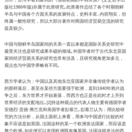
版社1986年版)亦属于此类研究｡此类著作总结了各个时期朝鲜
半岛与中国各个方面关系的发展特点，史料丰富､内容翔实，但
终属一般性研究，所以大部分著作对两国经济贸易交流的研究
提及较少｡
中国与朝鲜半岛国家间的关系一直以来都是国际关系史研究中
最受关注也是研究成果丰硕的领域｡外国学者对于古代东北亚国
家间经济贸易关系的研究也常有涉及，且研究视角更加多元，
观点也与中国学界略有不同｡
西方学者认为：中国以及其他东北亚国家并非像传统学者认为
的那样落后，甚至在某些方面要强于欧洲，直到1840年鸦片战
争之后，东方世界才开始衰落，而西方也正是在此时才上升到
世界经济的支配地位｡[2]持这种观点的代表人物主要有德国学者
安德烈·贡德·弗兰克和美国学者彭慕兰｡彭慕兰认为：用比较研
究的方法分析，从国土面积上来看，用来与中国进行比较的对
象不应该是如英国､法国这样的某一个欧洲发达国家，而应该是
整个欧洲｡如此便可以发现欧洲既有像英国､法国这样发达的西