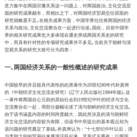
意力集中在两国宗藩关系这一问题上，对两国政治､文化交流层
面的研究成果颇丰，而相比之下，对两国经济贸易交往层面的
研究就略显不足｡在相关成果方面，中国学界往往将两国的经济
关系与政治､文化交流整合在一起进行论述｡因此，目前中国学
界的相关研究成果也大多体现在通史类或两国关系史的研究
中，而具有针对性的专项研究成果并不多见｡当前关于朝鲜与清
贸易关系的研究大致可分为四类：
一､两国经济关系的一般性概述的研究成果
中国较早的并且较具代表性的此类著作为20世纪80年代朴真奭
的《中朝经济文化交流史研究》(辽宁人民出版社1984年版)｡这
一著作将两国自公元前的原始社会到19世纪中叶的经济与文化
交流整合在一起，用部分篇幅论述了清与朝鲜的经济文化交流｡
由于该书涵盖内容的时间跨度颇大，因此所涉及的清与朝鲜经
济文化交流的内容较为有限，但该书中所提出的基本观点却为
该问题的研究奠定了基础｡朴真奭认为：“十七世纪中叶以后，清
与李朝之间的贸易往来逐渐活跃起来，其形式主要有：以两国