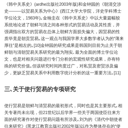
《韩中关系史》(ardhe出版社2003年版)和金钟园的《朝清交涉
史———以贸易关系为中心》(西江大学大学院，洋史学科博士
学位论文，1983年)｡金翰圭在《韩中关系史》中以大量篇幅较
系统地论述了朝鲜与清之间各种形式的贸易活动及其性质，并
强调指出双方的贸易在总体上朝鲜方面损失偏大，因贸易的性
质毕竟是朝贡贸易｡这一观点与我国学界大多数学者认为的“薄来
厚往”是相左的｡[10]金钟园的研究成果是韩国到目前为止关于朝
鲜朝与清朝贸易关系研究的最为翔实､最为全面的博士学位论
文，也是对相关问题进行专门分析的宏观性研究成果，亦有特
殊的研究价值｡但该研究时间跨度过广，对私贸及密贸涉及偏
少，更缺乏贸易关系中利用数字统计分析的这一重要方法｡[11]
三､关于使行贸易的专项研究
使行贸易是朝鲜与清贸易的最初形式，同时也是其主要形式｡相
关专著尚未出现，但21世纪以后学界一些关于两国使臣往来方
面的研究著作对使行贸易问题有所涉及｡刘为的《清代中朝使者
往来研究》(黑龙江教育出版社2002年版)以作为整体存在的“使