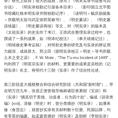
录》研究上取得了很大的成就，撰写了《明末实录书成誊写四
分说》、《明实录校勘记引据各本目录》、《影印国立北平图
书馆藏红格本明实录并附校勘记序》、《读明刊＜毓庆勋懿集
＞所载明太祖与武定侯郭英敕书》、《明史纂误》、《明史纂
误续篇》、《明史纂误再续》等文，对《明实录》的版本及
《太祖实录》的史实作了考订。王崇武在整理实录过程中，也
撰成了一系列成果，如《明本纪校注》、《奉天靖难记注》、
《明靖难史事考证稿》，对明初史事的研究及与实录的辨证用
力颇深，成就甚大。邢义田《据明实录校正＜明史＞等书所载
土木之变之误》，F. W. Mote，“The T’u-mu Incident of 1449”，
均利用了《明英宗实录》的材料。更重要的成果是吴晗的《记
明实录》长文。将明代十三朝《实录》作了综合性论述。
第三阶段是大规模整合和综合研究阶段（共和国“新时期”）。早
在明万历九年，张居正便曾领导翰林诸臣将累朝《宝训》和
《实录》“摘其切于君德、治道者，分为四十款”，编成《训录类
编》[xvii]。清修《明史》时，曾分类摘抄《明实录》，如潘耒
修《食货志》，就曾抄实录有关材料数十巨册。民国以降，均
有零星的编纂。如孟森曾摘抄《明实录》及朝鲜《李朝实录》