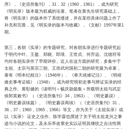
序》，《史语所集刊》，31，32（1960，1961），成为研究
《明实录》版本最为权威的论著。笔者在黄先生研究基础上，
将《明实录》的版本作了系统缕述，并在某些具体问题上作了
补充和完善，见《明实录的版本与收藏》，《文献》1997年第1
期。
第三，各朝《实录》的专题研究。对各朝实录进行专题研究起
于明代中叶。王鏊、郑晓、郎瑛、王世贞、何乔远、沈德符等
均对各朝实录作了早期评价。近人在这方面的研究，多集中于
太祖、太宗与英宗三朝。王崇武对国初二朝的研究最为卓著，
著有《明本纪校注》（1946年）、《奉天靖难记注》、《明靖
难史事考证稿》（1948），成为研究明初史事与辨证实录的经
典之作。黄彰健的《读明刊＜毓庆勋懿集＞所载明太祖与武定
侯郭英敕书》（《史语所集刊》34，1963）、《明史纂误》、
《明史纂误续篇》、《明史纂误再续》（《史语所集刊》31，
36，37；1960，1965，1966）等文，亦为关于《太祖实录》或
以《实录》 证史之佳作。陈学霖也撰述了关于明太祖龙兴之事
迹与小说的论文，及永乐帝改窜史实以证明其继统之合法性两