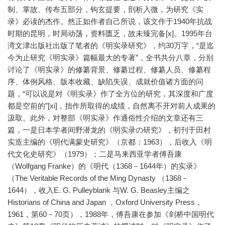
制、掌故、传布五部分，钩玄提要，剖析入微，为研究《实
录》必读的杰作。然正如作者自己所说，该文作于1940年抗战
时期的昆明，时局动荡，资料匮乏，故未臻完备[x]。1995年台
湾文津出版社出版了笔者的《明实录研究》，约30万字，“是迄
今为止研究《明实录》篇幅最大的专著”，全书共分八章，分别
讨论了《明实录》的修纂背景、修纂过程、修纂人员、修纂程
序、体例风格、版本收藏、缺陷失误、成就价值诸方面的问
题，“可以说是对《明实录》作了全方位的研究，其深度和广度
都是空前的”[xi]，拙作所取得的成绩，自然离不开对前人成果的
汲取。此外，对整部《明实录》作通俗性介绍的文章还有三
篇，一是日本学者间野潜龙的《明实录の研究》，初刊于田村
实造主编的《明代满蒙史研究》（京都：1963），后收入《明
代文化史研究》（1979）；二是马来西亚学者傅吾康
（Wolfgang Franke）的《明代（1368－1644年）的实录》
（The Veritable Records of the Ming Dynasty （1368－
1644），收入E. G. Pulleyblank 与W. G. Beasley主编之
Historians of China and Japan ，Oxford University Press，
1961，第60－70页），1988年，傅吾康在参加《剑桥中国明代