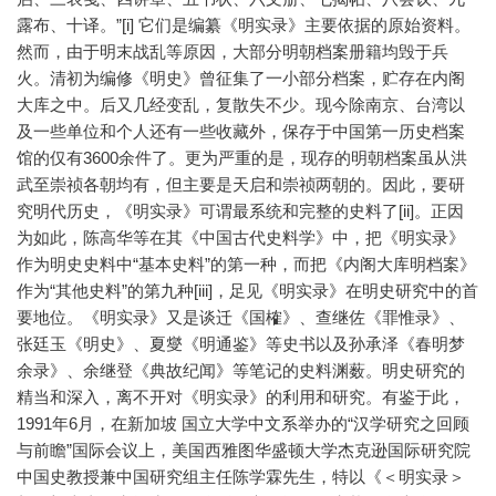
露布、十译。”[i] 它们是编纂《明实录》主要依据的原始资料。
然而，由于明末战乱等原因，大部分明朝档案册籍均毁于兵
火。清初为编修《明史》曾征集了一小部分档案，贮存在内阁
大库之中。后又几经变乱，复散失不少。现今除南京、台湾以
及一些单位和个人还有一些收藏外，保存于中国第一历史档案
馆的仅有3600余件了。更为严重的是，现存的明朝档案虽从洪
武至崇祯各朝均有，但主要是天启和崇祯两朝的。因此，要研
究明代历史，《明实录》可谓最系统和完整的史料了[ii]。正因
为如此，陈高华等在其《中国古代史料学》中，把《明实录》
作为明史史料中“基本史料”的第一种，而把《内阁大库明档案》
作为“其他史料”的第九种[iii]，足见《明实录》在明史研究中的首
要地位。《明实录》又是谈迁《国榷》、查继佐《罪惟录》、
张廷玉《明史》、夏燮《明通鉴》等史书以及孙承泽《春明梦
余录》、余继登《典故纪闻》等笔记的史料渊薮。明史研究的
精当和深入，离不开对《明实录》的利用和研究。有鉴于此，
1991年6月，在新加坡 国立大学中文系举办的“汉学研究之回顾
与前瞻”国际会议上，美国西雅图华盛顿大学杰克逊国际研究院
中国史教授兼中国研究组主任陈学霖先生，特以《＜明实录＞