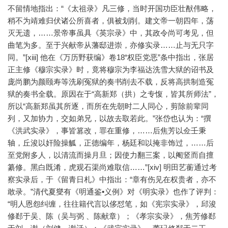
不留情地指出：“《太祖录》凡三修，当时开国功臣壮猷伟略，
稍不为靖难归伏诸公所喜者，俱被划削。建文帝一朝四年，荡
灭无遗，……景帝事虽具《英宗录》中，其政令尚可考见，但
曲笔为多。至于兴献帝从藩邸进崇，亦修实录……止与无只字
同。”[xiii] 他在《万历野获编》卷18“权臣党恶”条中指出，张居
正主修《穆宗实录》时，竟将穆宗为李福达洗雪大狱的诏书及
庞尚鹏为颜颐寿等洗刷冤狱的奏书削去不载，反将高拱制造冤
狱的奏书全载。原因在于“高新郑（拱）之专愎，皆其所师法”，
所以“高新郑虽其所逐，而所在先朝时二人同心，剪除前辈同
列，又加协力，交如弟兄，以故去取若此。”张岱也认为：“撰
《洪武实录》，事皆篡改，罪在重修，……后焦芳以佥壬秉
轴，丘浚以奸险操觚，正德编年，杨廷和以掩非饰过，……后
至党附多人，以清流而操月旦；因使力翻三案，以阉竖而自擅
纂修。黑白既淆，虎观石渠尚难取信……”[xiv] 明田艺蘅通过考
察实录后，于《留青日札》中指出：“章有伤见在权贵者，亦不
敢录。”清代夏燮有《明通鉴•义例》对《明实录》也作了评判：
“明人恩怨纠缠，往往籍代言以侈怼笔，如《宪宗实录》，邱浚
修郄于吴、陈（吴与弼 、陈献章）；《孝宗实录》，焦芳修郄