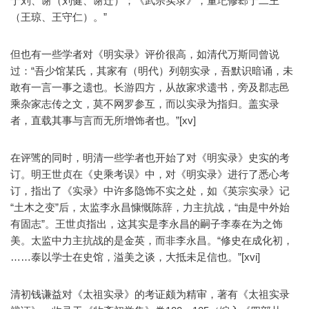
于刘、谢（刘健、谢迁）；《武宗实录》，董玘修郄于二王
（王琼、王守仁）。”
但也有一些学者对《明实录》评价很高，如清代万斯同曾说
过：“吾少馆某氏，其家有（明代）列朝实录，吾默识暗诵，未
敢有一言一事之遗也。长游四方，从故家求遗书，旁及郡志邑
乘杂家志传之文，莫不网罗参互，而以实录为指归。盖实录
者，直载其事与言而无所增饰者也。”[xv]
在评骘的同时，明清一些学者也开始了对《明实录》史实的考
订。明王世贞在《史乘考误》中，对《明实录》进行了悉心考
订，指出了《实录》中许多隐饰不实之处，如《英宗实录》记
“土木之变”后，太监李永昌慷慨陈辞，力主抗战，“由是中外始
有固志”。王世贞指出，这其实是李永昌的嗣子李泰在为之饰
美。太监中力主抗战的是金英，而非李永昌。“修史在成化初，
……泰以学士在史馆，溢美之谈，大抵未足信也。”[xvi]
清初钱谦益对《太祖实录》的考证颇为精审，著有《太祖实录