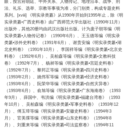
眼，按宫府朝廷、中外关系、人物传记、地理沿革、战争、刑
法、礼乐、选举、宗教等事项为准，分门别类，构成专题史料
系列。[xviii] 《明实录类纂》从1990年开始到1995年止，除《明
实录类纂•广西史料卷》由广西师范大学出版社（1990年11月）
出版外，其他20册均由武汉出版社出版。计为庞子朝等编《明
实录类纂•人物传记卷》（1990年6月）、王玉德等编《明实录
类纂•涉外史料卷》（1991年6月）、谢贵安编《明实录类纂•湖
北史料卷》（1991年10月）、李国祥等编《明实录类纂•北京史
料卷》（1992年6月）、吴柏森等编《明实录类纂•文教科技
卷》（1992年7月）、杨昶等编《明实录类纂•宫廷史料卷》
（1992年7月）、黎邦正等编《明实录类纂•四川史料卷》
（1993年2月）、姚伟军等编《明实录类纂•经济史料卷》
（1993年6月）、阮荣华等编《明实录类纂•自然灾异卷》
（1993年6月）、俞旭等编《明实录类纂•广东海南卷》（1993
年9月）、薛国中、韦洪编《明实录类纂•福建台湾卷》（1993
年10月）、吴柏森编《明实录类纂•军事史料卷》（1993年12
月）、傅玉璋等编《明实录类纂•安徽史料卷》（1994年3
月）、官美堞等编《明实录类纂•山东史料卷》（1994年8
月）、刘重来等编《明实录类纂•司法监察卷》（1994年11