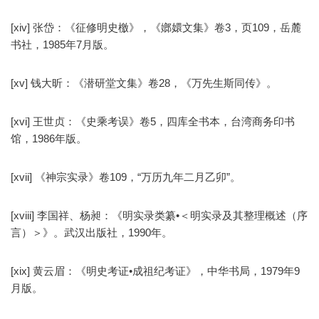
[xiv] 张岱：《征修明史檄》，《嫏嬛文集》卷3，页109，岳麓
书社，1985年7月版。
[xv] 钱大昕：《潜研堂文集》卷28，《万先生斯同传》。
[xvi] 王世贞：《史乘考误》卷5，四库全书本，台湾商务印书
馆，1986年版。
[xvii] 《神宗实录》卷109，“万历九年二月乙卯”。
[xviii] 李国祥、杨昶：《明实录类纂•＜明实录及其整理概述（序
言）＞》。武汉出版社，1990年。
[xix] 黄云眉：《明史考证•成祖纪考证》，中华书局，1979年9
月版。