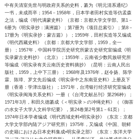
中有关清室先世与明政府关系的史料，纂为《明元清系通纪》
一书，未成而卒；1954－1958年，日本学者田村实造等仿孟森
之法，编成《明代满蒙史料》（京都：京都大学文学部。第1－
6册为《明实录抄：满洲篇》；第7册为《项目总索引》；第8－
17册为《明实录抄：蒙古篇》）；1959年，田村实造等又编成
《明代西藏史料》（京都：京都大学文学部，1959，全一
册）；1957年，中国科学院历史研究所蒙古史研究室编成《明
实录蒙古史料抄》（北京）；1959年，云南省少数民族研究所
等编成《明实录有关云南历史资料摘抄》（昆明：云南人民出
版社，1959，上中下三册）；1968年及1976年，赵令扬、陈学
霖、陈璋、罗文先后编成《明实录中之东南亚史料》上册及下
册（香港：学津出版社）；1971年，台湾银行经济研究室编成
《明实录闽海关系史料》一册（《台湾文献丛刊》第296种）；
1971年3月，和田久德纂成《＜明实录＞の冲绳史料》（《御茶
の水女子大学人文科学纪要》，第24卷第2号第1－61页）；
1974年日本学者编成《明代西域史料•明实录抄》（东京：京都
大学文学部内陆アジア研究所）1975年，又编成《中国、朝鲜
の史籍におけゐ日本史料集成•明实录之部》（东京：东洋大学