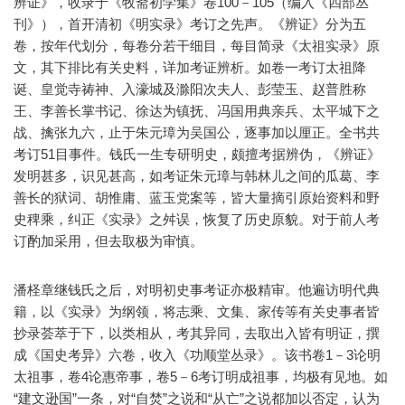
辨证》，收录于《牧斋初学集》卷100－105（编入《四部丛
刊》），首开清初《明实录》考订之先声。《辨证》分为五
卷，按年代划分，每卷分若干细目，每目简录《太祖实录》原
文，其下排比有关史料，详加考证辨析。如卷一考订太祖降
诞、皇觉寺祷神、入濠城及滁阳次夫人、彭莹玉、赵普胜称
王、李善长掌书记、徐达为镇抚、冯国用典亲兵、太平城下之
战、擒张九六，止于朱元璋为吴国公，逐事加以厘正。全书共
考订51目事件。钱氏一生专研明史，颇擅考据辨伪，《辨证》
发明甚多，识见甚高，如考证朱元璋与韩林儿之间的瓜葛、李
善长的狱词、胡惟庸、蓝玉党案等，皆大量摘引原始资料和野
史稗乘，纠正《实录》之舛误，恢复了历史原貌。对于前人考
订酌加采用，但去取极为审慎。
潘柽章继钱氏之后，对明初史事考证亦极精审。他遍访明代典
籍，以《实录》为纲领，将志乘、文集、家传等有关史事者皆
抄录荟萃于下，以类相从，考其异同，去取出入皆有明证，撰
成《国史考异》六卷，收入《功顺堂丛录》。该书卷1－3论明
太祖事，卷4论惠帝事，卷5－6考订明成祖事，均极有见地。如
“建文逊国”一条，对“自焚”之说和“从亡”之说都加以否定，认为