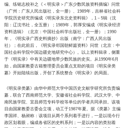
编、练铭志校补之《＜明实录＞广东少数民族资料摘编》问世
（广州：广东人民出版社，全一册）、1989年，吉林省社会科
学院历史研究所编成《明实录东北史资料辑》，1－5辑（沈
阳：辽沈书社，全五册）；1989年，郭厚安编成《明实录经济
资料选辑》（北京：中国社会科学出版社，全一册）；1990
年，《明实录广西史料摘抄》出版（南宁：广西人民出版
社）；在此前后，《明实录邻国朝鲜篇资料》问世（北京：中
国社会科学院中国边疆史地研究中心）。以上资料辑录，侧重
于《明实录》中有关边疆地带少数民族的史实。从1990年6月
始，由国家教委古籍整理委员会重点支助的项目《明实录类
纂》开始陆续出版，开创了系统整合《明实录》的局面。
《明实录类纂》由华中师范大学中国历史文献学研究所负责编
纂，联合了西南师范大学、安徽省社会科学院、武汉大学、中
南民族学院、宜昌师范专科学校等单位的学者共同承担。该项
目由国家教委古委会立项，动工于1987年夏。据《类纂》主编
李国祥、杨昶称：该项目从两个系列着手进行，一是以现今行
政区划着眼，编成各省区的史料系列；一是以内容的类别着