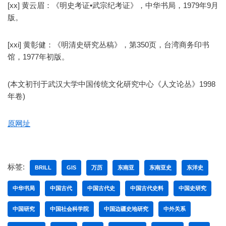
[xx] 黄云眉：《明史考证•武宗纪考证》，中华书局，1979年9月
版。
[xxi] 黄彰健：《明清史研究丛稿》，第350页，台湾商务印书
馆，1977年初版。
(本文初刊于武汉大学中国传统文化研究中心《人文论丛》1998
年卷)
原网址
标签:
BRILL
GIS
万历
东南亚
东南亚史
东洋史
中华书局
中国古代
中国古代史
中国古代史料
中国史研究
中国研究
中国社会科学院
中国边疆史地研究
中外关系