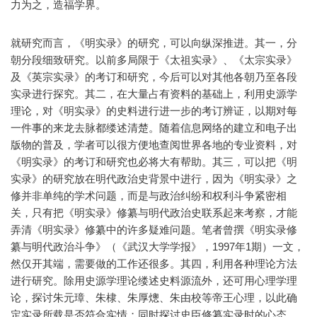
力为之，造福学界。
就研究而言，《明实录》的研究，可以向纵深推进。其一，分
朝分段细致研究。以前多局限于《太祖实录》、《太宗实录》
及《英宗实录》的考订和研究，今后可以对其他各朝乃至各段
实录进行探究。其二，在大量占有资料的基础上，利用史源学
理论，对《明实录》的史料进行进一步的考订辨证，以期对每
一件事的来龙去脉都缕述清楚。随着信息网络的建立和电子出
版物的普及，学者可以很方便地查阅世界各地的专业资料，对
《明实录》的考订和研究也必将大有帮助。其三，可以把《明
实录》的研究放在明代政治史背景中进行，因为《明实录》之
修并非单纯的学术问题，而是与政治纠纷和权利斗争紧密相
关，只有把《明实录》修纂与明代政治史联系起来考察，才能
弄清《明实录》修纂中的许多疑难问题。笔者曾撰《明实录修
纂与明代政治斗争》（《武汉大学学报》，1997年1期）一文，
然仅开其端，需要做的工作还很多。其四，利用各种理论方法
进行研究。除用史源学理论缕述史料源流外，还可用心理学理
论，探讨朱元璋、朱棣、朱厚熜、朱由校等帝王心理，以此确
定实录所载是否符合实情；同时探讨史臣修纂实录时的心态，