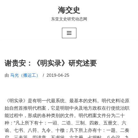
海交史
跳
东亚文史研究动态网
至
正
文
谢贵安：《明实录》研究述要
由
马光（搬运工）
2019-04-25
《明实录》是有明一代最系统、最基本的史料。明代史料论原
始自然首推明代档案，它是明朝中央及地方政权在行使统治职
能过程中，形成的各种类别的文件。明代档案文件分为二十
种：“凡上所下有十：一诏、二诰、三制、四敕、五册文、六
谕、七书、八符、九令、十檄；凡下所上亦有十：一题、二奏
启、三表笺、四讲章、五书状、六文册、七揭帖、八会议、九