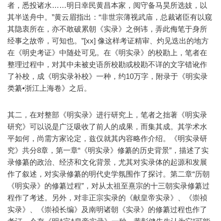
者，悉投诸水……明日幸民黄昌本家，阅守备马昊所选妓，以
其半送舟中。”黄云眉指出：“非世宗薄视武庙，总裁诸臣有以窥
其隐衷所在，亦不敢破累朝《实录》之例讳，弄此侮笔于身所
经事之故帝，可知也。”[xx] 像这样考证精审、灼见迭出的地方
在《明史考证》中随处可见。在《明实录》的校勘上，笔者在
整理过程中，对其中未被史语所校勘或校勘不详的文字错讹作
了补校，成《明实录补校》一种，约10万字，附录于《明实录
类纂•浙江上海卷》之后。
其二，在对整部《明实录》进行研究上，笔者之拙著《明实录
研究》可以说是广泛吸收了前人的成果，而集其成。其学术水
平如何，尚需方家论定，兹仅就其内容略作介绍。《明实录研
究》共分8章，第一章“《明实录》修纂的历史背景”，描述了实
录修纂的政治、经济和文化背景，尤其对实录体的起源和发展
作了叙述，对实录修纂的明代史学氛围作了探讨。第二章“历朝
《明实录》的修纂过程”，对从太祖至熹宗的十三朝实录修纂过
程作了考述。另外，对非正宗实录的《献皇帝实录》、《崇祯
实录》、《崇祯长编》及南明诸朝《实录》的修纂过程也作了