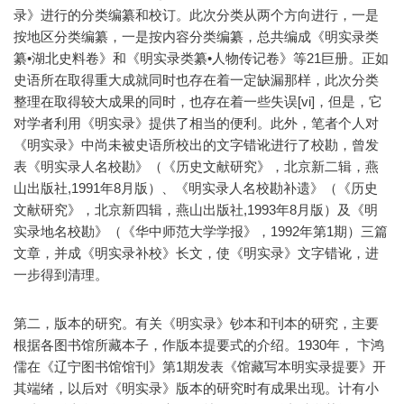
录》进行的分类编纂和校订。此次分类从两个方向进行，一是
按地区分类编纂，一是按内容分类编纂，总共编成《明实录类
纂•湖北史料卷》和《明实录类纂•人物传记卷》等21巨册。正如
史语所在取得重大成就同时也存在着一定缺漏那样，此次分类
整理在取得较大成果的同时，也存在着一些失误[vi]，但是，它
对学者利用《明实录》提供了相当的便利。此外，笔者个人对
《明实录》中尚未被史语所校出的文字错讹进行了校勘，曾发
表《明实录人名校勘》（《历史文献研究》，北京新二辑，燕
山出版社,1991年8月版）、《明实录人名校勘补遗》（《历史
文献研究》，北京新四辑，燕山出版社,1993年8月版）及《明
实录地名校勘》（《华中师范大学学报》，1992年第1期）三篇
文章，并成《明实录补校》长文，使《明实录》文字错讹，进
一步得到清理。
第二，版本的研究。有关《明实录》钞本和刊本的研究，主要
根据各图书馆所藏本子，作版本提要式的介绍。1930年， 卞鸿
儒在《辽宁图书馆馆刊》第1期发表《馆藏写本明实录提要》开
其端绪，以后对《明实录》版本的研究时有成果出现。计有小