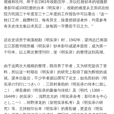
艰难和坎坷。终于在1961年校勘完毕，并以红格钞本的缩微胶
卷影印成100巨册的台本《明实录》。校勘的难度从王崇武在给
院方民国三十年度至三十二年度的工作报告中可以看出：“这一
校订工作，颇费时日。每有异文，除显然错误者外，均需参考
有关史传文集以求其正，故每因一字费若干日之力。”
还在史语所于南溪校勘《明实录》时，1942年，梁鸿志已将国
立江苏图书馆所藏《明实录》钞本影印成梁本面世，成为第一
个印本。以上两次整理刊印，使《明实录》的整理达到高潮。
由于这两次大规模的整理，既培养了学者，又为研究提供了资
料，所以这一时期在《明实录》的研究上取得了颇为辉煌的成
就。梁本出版后，不少学者据以撰写了论文，如岛田好的《明
实录の刊行につきい》，三田村泰助的《明实录の传本に就し
こ》，傅吾康的《明实录的纂修与传统》及《明代（1368－
1644年）的实录》，浅野忠允的《明实录杂考：影印本を中心
としこ一》，间野潜龙的《皇明实录私考》及《明实录の研
究》等。主持校印台本《明实录》的黄彰健，更是在《明实