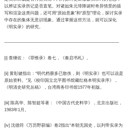
以辨证实录所记是否直笔。对诸如朱元璋降诞时奇异情景的描
写和渲染这类问题，还可用“原始意象”和“原型”理论，探讨实录
中存在的集体无意识现象。通过掌握这些方法，就可以深化
《明实录》的研究。
——————————————————————————–
[i] 查继佐：《罪惟录》卷七，《奏启书札》。
[ii] 黄彰健指出：“明代档册多已散佚，则《明实录》也可以说是
原始资料。”见《校印国立北平图书馆藏红格本明实录序》，
《明清史研究丛稿》，台湾商务印书馆1977年初版。
[iii] 陈高华、陈智超等著：《中国古代史料学》，北京出版社，
1983年1月。
[iv] 沈德符《万历野获编》卷2指出“本朝无国史，以列帝实录为