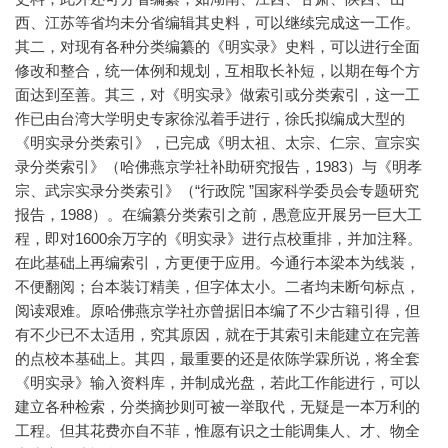
西、江苏等省均未分省编辑其史料，可以继续完成这一工作。
其二，对现有各种分类编纂的《明实录》史料，可以进行全面
修改和整合，统一体例和规划，互相取长补短，以期在每个方
面达到至善。其三，对《明实录》做索引或分类索引，这一工
作已由台湾大学明史专家徐泓着手进行，徐氏拟编成大型的
《明实录分类索引》，已完成《明太祖、太宗、仁宗、宣宗实
录分类索引》（哈佛燕京学社补助研究报告，1983）与《明孝
宗、武宗实录分类索引》（“行政院 ”国家科学委员会专题研究
报告，1988）。在编纂分类索引之前，愚意应开展另一巨大工
程，即对1600余万字的《明实录》进行点校重排，并加注释。
在此基础上再编索引，方更便于应用。今通行本梁本为线装，
不便翻阅；台本装订精美，但字体太小。二者均未断句标点，
阅读艰难。原哈佛燕京学社亦曾据旧本编了不少古籍引得，但
有不少已不太适用，究其原因，就在于其索引未能建立在完善
的点校本基础上。其四，最重要的还是依陈学霖所说，将全套
《明实录》输入资料库，并制成光盘，若此工作能进行，可以
建立各种检索，分类摘抄则可被一举取代，无疑是一本万利的
工程。但其花费亦自不菲，惟愿有识之士能调集人、才、物全