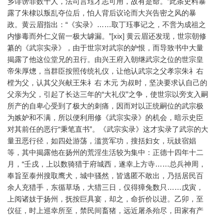
乡诽谤罪数十人，法司言珏才志可用，故有是命。”此条史料暴
露了朱棣以叛乱夺位后，怕人背后议论而大兴告密之风的暴
政。黄云眉指出：“《实录》……取丁珏事记之，不啻为成祖之
内惨毒而外仁义留一极大罅漏。”[xix] 黄云眉还发现，世宗朝修
纂的《武宗实录》，由于世宗对武宗的妒恨，而导致书中大量
揭露了他这位堂兄的丑行。由兴王府入朝继武宗之位的世宗皇
帝朱厚熜，当群臣按照传统礼仪，让他认武宗之父孝宗朱礻右
樘为父，认其父兴献王朱礻右 木元 为叔时，坚决要求认自己的
父亲为父，引起了长达三年的“大礼仪”之争，使世宗以旁支入嗣
所产的自卑心受到了极大的刺痛，因而对以正统嗣位的武宗极
为嫉妒和不满，所以便利用修《武宗实录》的机会，暗示史臣
对其前任的恶行“秉笔直书”。《武宗实录》这才实录了武宗的大
量丑恶行径，如四处游荡，滥赏军功，搜括妇女，玩妓宿娼
等，其中揭露他在扬州的荒淫生活较为集中：正德十四年十二
月，“壬戌，上以数骑猎于府城西，遂幸上方寺……总兵神周，
奉旨至泰州搜取鹰犬，城中骚然，皆逃匿不敢出，乃括居民百
余人充猎手，东循草场，大猎三日，仅得獐兔数只……戊寅，
上阅诸妓于扬州，抚按巨具宴，却之，命折价以进。乙卯，至
仪征，时上巡幸所至，禁民间畜猪，远近屠杀殆尽，田家有产