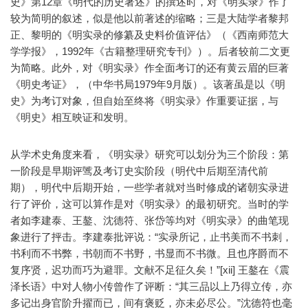
史》第12章《明代的历史著述》的撰述时，对《明实录》作了
较为简明的叙述，似是他以前著述的缩略；三是大陆学者黎邦
正、黎明的《明实录的修纂及史料价值评估》（《西南师范大
学学报》，1992年《古籍整理研究专刊》）。后者较前二文更
为简略。此外，对《明实录》作全面考订的还有黄云眉的巨著
《明史考证》，（中华书局1979年9月版）。该著虽是以《明
史》为考订对象，但自始至终将《明实录》作重要证据，与
《明史》相互映证和发明。
从学术史角度来看，《明实录》研究可以划分为三个阶段：第
一阶段是早期评骘及考订史实阶段（明代中后期至清代前
期），明代中后期开始，一些学者就对当时修成的诸朝实录进
行了评价，这可以算作是对《明实录》的最初研究。当时的学
者如李建泰、王鏊、沈德符、张岱等均对《明实录》的曲笔现
象进行了抨击。李建泰批评说：“实录所记，止书美而不书刺，
书利而不书弊，书朝而不书野，书显而不书微。且也序爵而不
复序贤，迟功而巧为避罪。文献不足征久矣！”[xii] 王鏊在《震
泽长语》中对人物小传曾作了评断：“其三品以上乃得立传，亦
多记出身官阶升擢而已，间有褒贬，亦未必尽公。”沈德符也毫