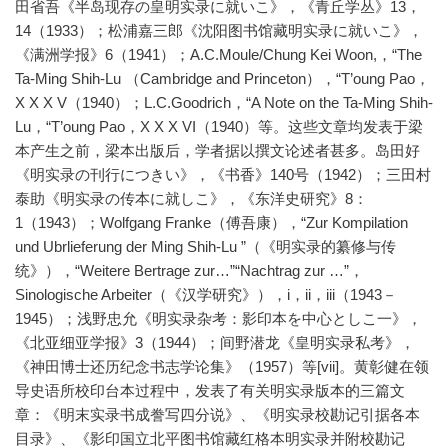
田省吾《半岛现存の皇明实录に就いこ》，《青丘学丛》13，
14（1933）；松浦嘉三郎《沈阳图书馆藏明实录に就いこ》，
《满洲学报》6（1941）；A.C.Moule/Chung Kei Woon,，“The
Ta-Ming Shih-Lu （Cambridge and Princeton），“T’oung Pao，
X X X V（1940）；L.C.Goodrich，“A Note on the Ta-Ming Shih-
Lu，“T’oung Pao，X X X VI（1940）等。这些文章均发表于梁
本产生之前，梁本出版后，学者据以撰文论述者甚多。岛田好
《明实录の刊行につきい》，《书香》140号（1942）；三田村
泰助《明实录の传本に就しこ》，《东洋史研究》8：
1（1943）；Wolfgang Franke（傅吾康），“Zur Kompilation
und Ubrlieferung der Ming Shih-Lu ”（《明实录的纂修与传
统》），“Weitere Bertrage zur…”“Nachtrag zur …”，
Sinologische Arbeiter（《汉学研究》），i，ii，iii（1943－
1945）；浅野忠允《明实录杂考：影印本を中心としこ一》，
《北亚细亚学报》3（1944）；间野潜龙《皇明实录私考》，
《神田博士还历纪念书志学论集》（1957）等[vii]。黄彰健在领
导史语所校印台本过程中，发表了有关明实录版本的三篇文
章：《明末实录书成誊写四分说》、《明实录校勘记引据各本
目录》、《影印国立北平图书馆藏红格本明实录并附校勘记