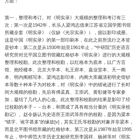
方面：
第一，整理和考订。对《明实录》大规模的整理和考订有三
次：第一次是1942年，长乐人梁鸿志借来江苏省立国学图书馆
所藏全套《明实录》（仅缺《光宗实录》），据以影印成册。
这是中国《明实录》的第一部印刷本，在此之前所流行之本皆
是钞本；第二次是从1930年始至1961年止，“中研院”历史语言
研究所对北平国立图书馆藏红格钞本《明实录》进行的大规模
整理和校勘。此次整理和校勘，以红格本为底本，以广方言
馆、抱经楼本、北京大学本、礼王府本、嘉业堂本、天一阁
本、明内阁精写本、梁鸿志影印本、内阁大库藏清初明史馆钞
本等数十种本子为对校本，对《明实录》中的错讹进行了长时
间大规模的校勘，先后有傅孟真、王崇武、黄彰健等专家参
加，凝结了几代人的心血。此次整理和校勘的结果是影印了经
过校勘的本子－－台本，和撰成了具有相当分量的《明实录校
勘记》。赵令扬认为史语所王崇武等所作的校勘，是因为梁本
“错字、讹字甚多”的缘故[v]，其实王氏等校勘的对象并非梁本，
而是北平图书馆所藏的红格钞本。第三次是从1987年始至1995
年止，华中师范大学历史文献研究所李国祥、杨昶等对《明实