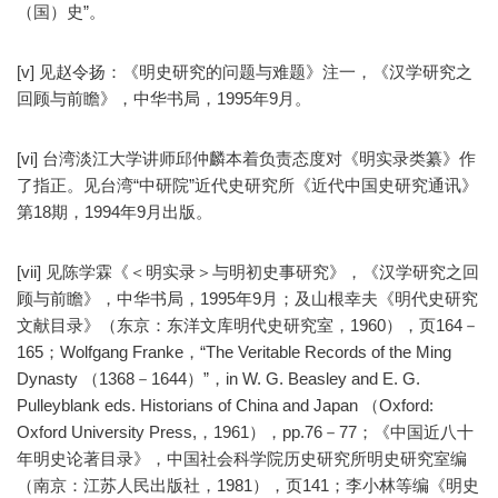
（国）史”。
[v] 见赵令扬：《明史研究的问题与难题》注一，《汉学研究之
回顾与前瞻》，中华书局，1995年9月。
[vi] 台湾淡江大学讲师邱仲麟本着负责态度对《明实录类纂》作
了指正。见台湾“中研院”近代史研究所《近代中国史研究通讯》
第18期，1994年9月出版。
[vii] 见陈学霖《＜明实录＞与明初史事研究》，《汉学研究之回
顾与前瞻》，中华书局，1995年9月；及山根幸夫《明代史研究
文献目录》（东京：东洋文库明代史研究室，1960），页164－
165；Wolfgang Franke，“The Veritable Records of the Ming
Dynasty （1368－1644）”，in W. G. Beasley and E. G.
Pulleyblank eds. Historians of China and Japan （Oxford:
Oxford University Press,，1961），pp.76－77；《中国近八十
年明史论著目录》，中国社会科学院历史研究所明史研究室编
（南京：江苏人民出版社，1981），页141；李小林等编《明史