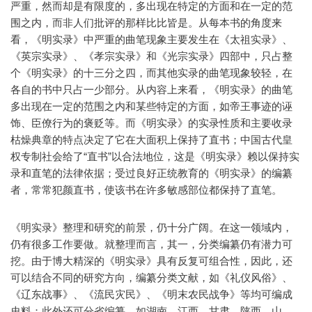
严重，然而却是有限度的，多出现在特定的方面和在一定的范
围之内，而非人们批评的那样比比皆是。从每本书的角度来
看，《明实录》中严重的曲笔现象主要发生在《太祖实录》、
《英宗实录》、《孝宗实录》和《光宗实录》四部中，只占整
个《明实录》的十三分之四，而其他实录的曲笔现象较轻，在
各自的书中只占一少部分。从内容上来看，《明实录》的曲笔
多出现在一定的范围之内和某些特定的方面，如帝王事迹的诬
饰、臣僚行为的褒贬等。而《明实录》的实录性质和主要收录
枯燥典章的特点决定了它在大面积上保持了直书；中国古代皇
权专制社会给了“直书”以合法地位，这是《明实录》赖以保持实
录和直笔的法律依据；受过良好正统教育的《明实录》的编纂
者，常常犯颜直书，使该书在许多敏感部位都保持了直笔。
《明实录》整理和研究的前景，仍十分广阔。在这一领域内，
仍有很多工作要做。就整理而言，其一，分类编纂仍有潜力可
挖。由于博大精深的《明实录》具有反复可组合性，因此，还
可以结合不同的研究方向，编纂分类文献，如《礼仪风俗》、
《辽东战事》、《流民灾民》、《明末农民战争》等均可编成
史料；此外还可分省编纂，如湖南、江西、甘肃、陕西、山