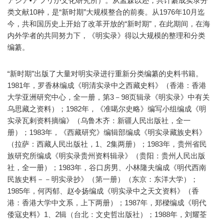
アジア•アフリか文化研究所）。从孟森以还，共计纂成实录分
类文献10种，是“新时期”大规模整合的前奏。从1976年10月迄
今，共和国历史上开始了改革开放的“新时期”，在此期间，在海
内外学者的共同努力下，《明实录》得以大规模的整理和分类
编纂。
“新时期”出版了大量对明实录进行重新分类编纂的史料书籍。
1981年，罗香林编成《明清实录中之西藏史料》（香港：香港
大学亚洲研究中心，全一册，第3－98页辑录《明实录》中有关
乌思藏之资料）；1982年，《准噶尔史略》编写小组编成《明
实录瓦剌资料摘编》（乌鲁木齐：新疆人民出版社，全一
册）；1983年，《西藏研究》编辑部编成《明实录藏族史料》
（拉萨：西藏人民出版社，1、2集两册）；1983年，贵州省民
族研究所编成《明实录贵州资料辑录》（贵阳：贵州人民出版
社，全一册）；1983年，谷口房男、小林隆夫编成《明代西南
民族史料－－明实录抄》（第一册）（东京：东洋大学）；
1985年，何丙郁、赵令扬编成《明实录中之天文资料》（香
港：香港大学中文系，上下两册）；1987年，郑樑编成《明代
倭寇史料》1、2辑（台北：文史哲出版社）；1988年，刘耀荃