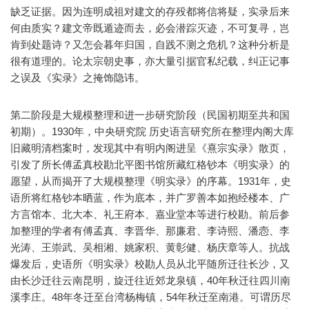
缺乏证据。因为连明成祖对建文的存殁都将信将疑，实录后来
何由质实？建文帝既遁迹而去，必会潜踪灭迹，不可复寻，岂
肯到处题诗？又怎会暮年归国，自践不测之危机？这种分析是
很有道理的。论太宗朝史事，亦大量引据官私纪载，纠正记事
之误及《实录》之掩饰隐讳。
第二阶段是大规模整理和进一步研究阶段（民国初期至共和国
初期）。1930年，中央研究院 历史语言研究所在整理内阁大库
旧藏明清档案时，发现其中有明内阁进呈《熹宗实录》散页，
引发了所长傅孟真校勘北平图书馆所藏红格钞本《明实录》的
愿望，从而揭开了大规模整理《明实录》的序幕。1931年，史
语所将红格钞本晒蓝，作为底本，并广罗善本如抱经楼本、广
方言馆本、北大本、礼王府本、嘉业堂本等进行校勘。前后参
加整理的学者有傅孟真、李晋华、那廉君、李诗熙、潘悫、李
光涛、王崇武、吴相湘、姚家积、黄彰健、杨庆章等人。抗战
爆发后，史语所《明实录》校勘人员从北平随所迁往长沙，又
由长沙迁往云南昆明，旋迁往近郊龙泉镇，40年秋迁往四川南
溪李庄。48年冬迁至台湾杨梅镇，54年秋迁至南港。可谓历尽