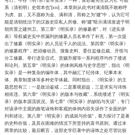
考订。今存《明†宗†皇帝实录》一种，黄彰健先生认为它“可能
系（清初明）史馆本也”[xxi]，本章则从此书对满清既不敢称呼
为虏、奴，又不愿称为金、满和清，而称之为“建”中，认为它可
能是清朝统治下的汉族史臣私人所修。称“建”暗示满清发迹于明
朝所置之建州卫。第三章“《明实录》的修纂者”，对《进实录
表》等权威史实中所漏列的修纂人员名单作了补充，第一次提
出了修纂《明实录》的人员近千人的说法。第四章“《明实录》
的修纂程序”，把诏修动员、搜集史料、委任监修总裁、开馆与
分工修纂、举行进呈仪式、赏赐升擢等一系列程序均作了缕述
和论列。第五章“《明实录》的体例风格与史学思想”，指出《明
实录》是一种复杂的编年体，其中融汇了纪传体、纪事本末
体、典章制度体等多种史学体裁。同时指出，《明实录》的主
题思想有三：一是政治鉴戒，二是重视损益，三是求实与讳饰
相依违。第六章“《明实录》的版本与收藏”，系统缕述了《明实
录》的版本源流状况。第七章“《明实录》的缺陷与失误”，专门
对该录中主观的曲笔诬饰和客观的体例内容失误作了全面的胪
列和述论。第八章“《明实录》的成就与价值”，着力探讨了是著
的史料价值，及其在困难的情况下所坚持的直书原则。通过末
两章的比较，最后断言，这部史学巨著中的诬饰之处尽管比较