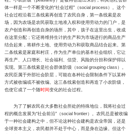
体一样是一个不断变化的“社会过程”（social process）。这个
社会过程沿着三条线索再创造了农民自身，第一条线索是农
场，因为农场是农民获取土地准入权和使用劳动力的门户，是
农户创造和再创造自身的场所，其中，孩子在这里出生，收成
在这里分配；它还将维持生计的生产和为市场进行的商品生产
结合起来，将耕作土地、使用劳动力和获取商品结合起来。第
二条线索是家庭和村庄，作为生产单位的基本社会组织，它让
再生产、人口增长、社会福利、信贷、风险的分担和保护得以
实现。第三条线索是社会群体阶级（social grouping class）。
农民臣属于外部社会阶层，可能在各种社会限制条件下以某种
方式被收编或不被收编。这三条线索创造和再造了小农阶级，
也使它成了一个随
时间
变化的社会过程。
为了了解农民在大多数社会所处的特殊地位，我将社会过
程的概念发展为“社会前沿”（social frontier）。农民总是被收编
于一种社会建构之中，但不论这种社会建构是农业帝国，还是
全球资本主义，农民都并不处于中心，而是身在边缘。但这个