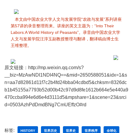
本文由中国农业大学人文与发展学院“农政与发展”系列讲座
第57讲的录音整理而来。讲座的英文主题为：“Into Their
Labors:A World History of Peasants”。录音由中国农业大学
人文与发展学院汪淳玉副教授整理与翻译，翻译稿由博士生
王维整理。
原文链接：http://mp.weixin.qq.com/s?
__biz=MzAwNDI1NDI4NQ==&mid=2650588051&idx=1&s
n=aa7d82861d11f7c2b4fd24bba04cdbd5&chksm=8326dc
b1b45155a7793b52d00b42c97d9d8fe1612b664e5e440a9
470ccba994e6d6e4d3111d5&mpshare=1&scene=23&srci
d=0503AzhPdDmdBNg7CmUEffzO#rd
标签:
HISTORY
世界历史
世界史
世界秩序
全球化