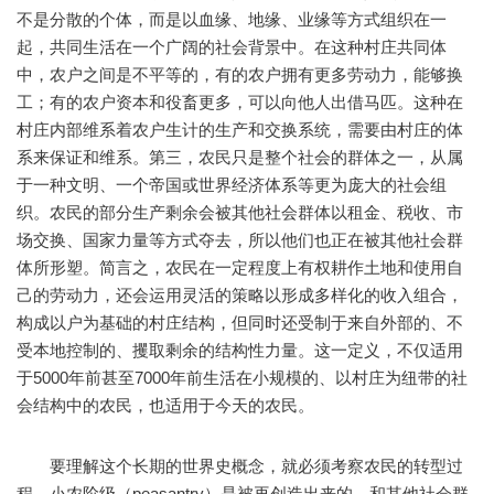
不是分散的个体，而是以血缘、地缘、业缘等方式组织在一
起，共同生活在一个广阔的社会背景中。在这种村庄共同体
中，农户之间是不平等的，有的农户拥有更多劳动力，能够换
工；有的农户资本和役畜更多，可以向他人出借马匹。这种在
村庄内部维系着农户生计的生产和交换系统，需要由村庄的体
系来保证和维系。第三，农民只是整个社会的群体之一，从属
于一种文明、一个帝国或世界经济体系等更为庞大的社会组
织。农民的部分生产剩余会被其他社会群体以租金、税收、市
场交换、国家力量等方式夺去，所以他们也正在被其他社会群
体所形塑。简言之，农民在一定程度上有权耕作土地和使用自
己的劳动力，还会运用灵活的策略以形成多样化的收入组合，
构成以户为基础的村庄结构，但同时还受制于来自外部的、不
受本地控制的、攫取剩余的结构性力量。这一定义，不仅适用
于5000年前甚至7000年前生活在小规模的、以村庄为纽带的社
会结构中的农民，也适用于今天的农民。
要理解这个长期的世界史概念，就必须考察农民的转型过
程。小农阶级（peasantry）是被再创造出来的，和其他社会群