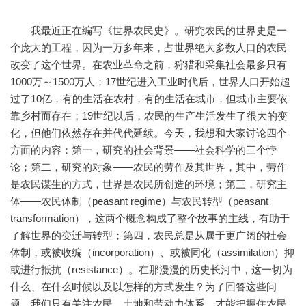
我最近正在编写《世界农民史》。研究农民的世界史是一
个庞大的工程，因为一万多年来，占世界绝大多数人口的农民
改变了这个世界。在农业革命之前，狩猎和采集社会最多只有
1000万～1500万人；17世纪进入工业时代后，世界人口开始超
过了10亿，有的生活在农村，有的生活在城市，但城市主要依
靠乡村而存在；19世纪以后，农民的生产生活发生了很大的变
化，但他们依然存在并代代延续。今天，我想和大家讨论四个
方面的内容：第一，研究的社会背景——社会科学的三个悖
论；第二，研究的对象——农民的劳作及其世界，其中，劳作
是农民谋生的方式，世界是农民所创造的环境；第三，研究主
体——农民体制（peasant regime）与农民转型（peasant
transformation），这两个概念构成了整个故事的主线，有助于
了解世界的变迁与转型；第四，农民总是从属于更广阔的社会
体制，或被收编（incorporation）、或被同化（assimilation）抑
或进行抵抗（resistance）。在那漫漫的历史长河中，这一切为
什么、在什么时候以及以怎样的方式发生？为了回答这些问
题，我们只有关注农民、土地和劳动力体系，才能把握住农民