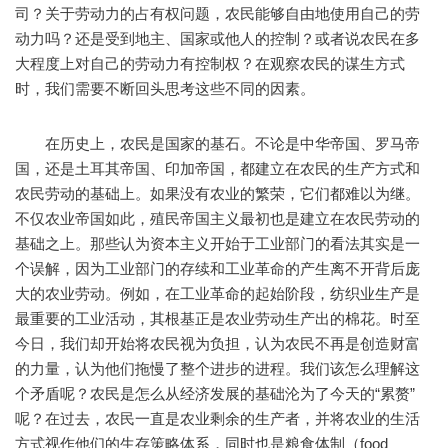
司？关于劳动力的占有权问题，农民能够自由地使用自己的劳
动力吗？还是受到地主、国家或他人的控制？或者说农民在多
大程度上对自己的劳动力有控制权？在观察农民的谋生方式
时，我们需要不断回头思考这些不同的因素。
在历史上，农民是国家的基石。不论是中华帝国、罗马帝
国，还是土耳其帝国、印加帝国，都建立在农民的生产方式和
农民劳动的基础上。如果没有农业的繁荣，它们都难以为继。
不仅农业帝国如此，殖民帝国主义最初也是建立在农民劳动的
基础之上。那些认为资本主义开始于工业部门的看法其实是一
个误解，因为工业部门的存续和工业革命的产生离不开背后庞
大的农业劳动。例如，在工业革命的起始阶段，纺织业生产是
最重要的工业活动，其根基正是农业劳动生产出的棉花。时至
今日，我们却开始将农民视为负担，认为农民不再是创造财富
的力量，认为他们拖慢了整个进步的进程。我们该怎么理解这
个矛盾呢？农民是怎么从经济发展的基础沦为了今天的“累赘”
呢？在过去，农民一直是农业剩余的生产者，并将农业的生活
方式视作他们的生存策略体系，同时也是粮食体制（food