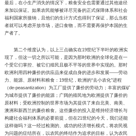
最后，在小生产消失的情况下，粮食安全也需要通过其他途径
来加以保证。如果农民能够被详尽完备的正式保障体系和社会
福利国家所接纳，且他们的生计方式也得到了保证，那么当权
者就可以考虑开放市场，进口食物，而不需要再保护本国的生
产者了。
第二个维度认为，以上三点确实在19世纪下半叶的欧洲实
现了，但这一切之所以可能，是因为那时欧洲的全球化是在一
个受它们掌控、被它们殖民且极不平等的世界中实现的。那时
欧洲利用四种廉价的供应品来促成自身的进步和发展——劳动
力、能源、原材料和粮食：19世纪，欧洲的“去小农化”进程
（de-peasantization）为工厂提供了廉价的劳动力；丰富的煤矿
为城市提供了廉价的能源；广阔的殖民地为欧洲提供了廉价的
原材料；受欧洲控制的世界市场为其提供了来自北美、南美、
澳洲和新西兰的廉价粮食。这些廉价的投入是维持经济增长与
构建社会福利体系的必要前提，但在21世纪的今天，我们还能
这样做吗？这一经过检测的、成功的经济增长模式，将农民视
为问题的症结所在，以农民的终结作为追求的目标，认为农民