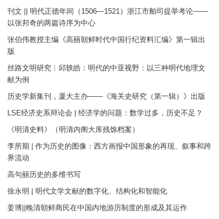
刊文 || 明代正德年间（1506—1521）浙江市舶司提举考论——
以张邦奇的两篇诗序为中心
张伯伟教授主编《高丽朝鲜时代中国行纪资料汇编》第一辑出
版
丝路文明研究︱邱轶皓：明代的中亚视野：以三种明代地理文
献为例
历史学新集刊，厦大主办——《海关史研究（第一辑）》出版
LSE经济史系辩论会 | 经济学的问题：数学过多，历史不足？
《明清史料》（明清内阁大库残馀档案）
李所期 | 作为历史的图像：西方画报中国形象的再现、叙事和跨
界流动
高句丽历史的多维书写
徐永明 | 明代文学文献的数字化、结构化和智能化
姜博||晚清朝鲜商民在中国内地游历制度的形成及其运作