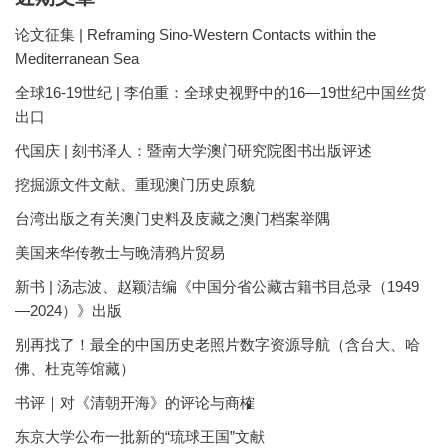
论文征集 | Reframing Sino-Western Contacts within the
Mediterranean Sea
全球16-19世纪 | 李伯重：全球史视野中的16—19世纪中国丝货
出口
代国庆 | 刻书泽人：暨南大学澳门研究院图书出版评述
挖掘源文件文献、重现澳门历史原貌
台湾出版之有关澳门史料及庋藏之澳门档案举隅
美国来华传教士与晚清鸦片贸易
新书 | 汤志波、赵颖洁编《中国分省公藏古籍书目总录（1949
—2024）》出版
别再找了！最全的中国历史老照片数字资源导航（含台大、哈
佛、杜克等馆藏）
书评｜对《清朝开海》的评论与商榷
东京大学公布一批新的“琉球王国”文献