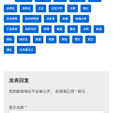
全球史
农民史
北京
北京大学
北美
博士
历史研究
历史研究所
历史系
哈佛
哈佛大学
工业革命
布罗代尔
帝国
数据
整合
文明
欧洲
税收
经济史
美国
英国
英语
荷兰
西北
遗忘
马克思主义
发表回复
您的邮箱地址不会被公开。
必填项已用
*
标注
显示名称
*