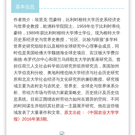
基本信息
作者简介：埃里克·范豪特，比利时根特大学历史系经济史
与世界史教授，欧洲科学院院士。1959年生于比利时蒂伦
豪特，1989年获比利时根特大学博士学位。现为根特大学
历史系经济史与世界史教授，“社区、比较与联接”多学科
世界史研究组组长以及根特全球研究中心理事会成员，同
时也是美国哈佛大学魏德海全球史项目、宾汉顿大学费尔
南德·布罗代尔中心和荷兰乌得勒支大学的客座研究员。曾
担任荷兰人文社会科学前沿研究所驻所研究员，美国加州
大学伯克利分校、奥地利维也纳大学经济与社会历史研究
所和北京大学社会经济与文化研究所的兼职教授。研究领
域主要为农村史与农民史、世界史、全球史与世界体系分
析、劳动力市场与劳动力家庭策略史、历史统计及历史信
息系统。目前正围绕农村劳动力如何在迥异的空间、不同
的时间谋生并组织其社群这一主题展开研究。他在这些领
域发表了大量著作和文章。
原文出处：《中国农业大学学
报》2016年第3期。