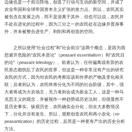
边缘也是一个前沿阵地，创造了行动与互动的新空间，并成了
农业帝国和全球帝国资本主义扩张的发力点。所以，农民其实
被包含在发展之内，而不是游离于其外，但也可以说，农民并
不处在进化的过程中，因为三分之一的农民处在边缘并置身事
外，并未被整合进生产、剥削和再创造的空间。
之所以使用“社会过程”和“社会前沿”这两个概念，是因为我
想避开危险的“农民本质论”（peasant essentialism）和“农民目
的论”（peasant teleology）。前者认为，任何偏离或有异的农
民形态都扰乱了农民的世界，但这是一种非常没有产出的研究
农民的方式，因为对农民的考察应该和外界的产物及变化相关
联；后者则认为，农民终将分化为不同的社会阶级，其中，强
大者将成为大农场主，无力者则会成为薪金工人，这是一种马
克思主义的观念，并被视作一种趋势或历史法则，但很显然不
是历史事实。纵观历史，农民确实会分化，但在大多数情况
下，分化并没有发生。所以，观察创造农民和再小农化（re-
peasantization）的历史过程，反而是一种更有产出的历史分析
方法。