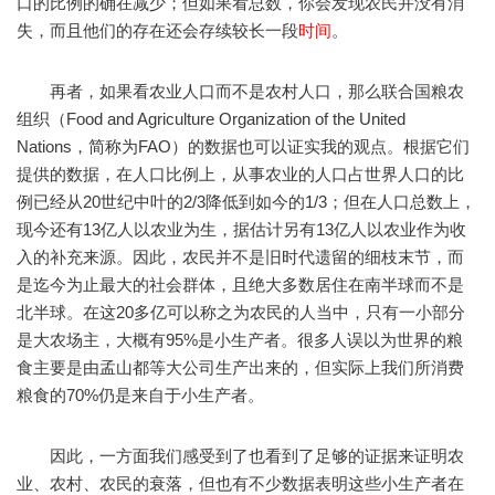
口的比例的确在减少；但如果看总数，你会发现农民并没有消
失，而且他们的存在还会存续较长一段
时间
。
再者，如果看农业人口而不是农村人口，那么联合国粮农
组织（Food and Agriculture Organization of the United
Nations，简称为FAO）的数据也可以证实我的观点。根据它们
提供的数据，在人口比例上，从事农业的人口占世界人口的比
例已经从20世纪中叶的2/3降低到如今的1/3；但在人口总数上，
现今还有13亿人以农业为生，据估计另有13亿人以农业作为收
入的补充来源。因此，农民并不是旧时代遗留的细枝末节，而
是迄今为止最大的社会群体，且绝大多数居住在南半球而不是
北半球。在这20多亿可以称之为农民的人当中，只有一小部分
是大农场主，大概有95%是小生产者。很多人误以为世界的粮
食主要是由孟山都等大公司生产出来的，但实际上我们所消费
粮食的70%仍是来自于小生产者。
因此，一方面我们感受到了也看到了足够的证据来证明农
业、农村、农民的衰落，但也有不少数据表明这些小生产者在