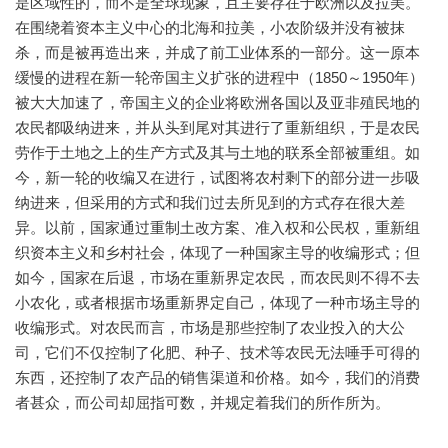
是区域性的，而不是全球现象，且主要存在于欧洲以及拉美。
在围绕着资本主义中心的北海和拉美，小农阶级并没有被抹
杀，而是被再造出来，并成了前工业体系的一部分。这一原本
缓慢的进程在新一轮帝国主义扩张的进程中（1850～1950年）
被大大加速了，帝国主义的企业将欧洲各国以及亚非殖民地的
农民都吸纳进来，并从头到尾对其进行了重新组织，于是农民
劳作于土地之上的生产方式及其与土地的联系全部被重组。如
今，新一轮的收编又在进行，试图将农村剩下的部分进一步吸
纳进来，但采用的方式和我们过去所见到的方式存在很大差
异。以前，国家通过重制土改方案、准入权和公民权，重新组
织资本主义和乡村社会，体现了一种国家主导的收编形式；但
如今，国家在后退，市场在重新界定农民，而农民则不得不去
小农化，或者根据市场重新界定自己，体现了一种市场主导的
收编形式。对农民而言，市场是那些控制了农业投入的大公
司，它们不仅控制了化肥、种子、技术等农民无法唾手可得的
东西，还控制了农产品的销售渠道和价格。如今，我们的消费
者甚众，而公司却屈指可数，并规定着我们的所作所为。