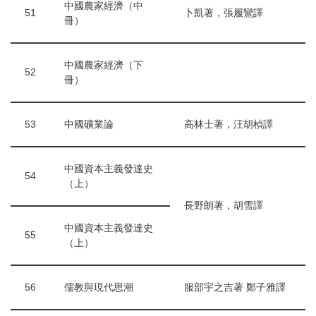
中國農家經濟（中
51
卜凱著，張履鸞譯
冊）
中國農家經濟（下
52
冊）
53
中國礦業論
高林士著，汪胡楨譯
中國資本主義發達史
54
（上）
長野朗著，胡雪譯
中國資本主義發達史
55
（上）
56
儒教與現代思潮
服部宇之吉著 鄭子雅譯