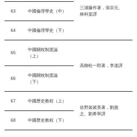
三浦藤作著，張宗元、
63
中國倫理學史（中）
林科棠譯
64
中國倫理學史（下）
中國關稅制度論
65
（上）
高柳松一郎著，李達譯
中國關稅制度論
66
（下）
67
中國歷史教程（上）
佐野袈裟美著，劉惠
之、劉希寧譯
68
中國歷史教程（下）