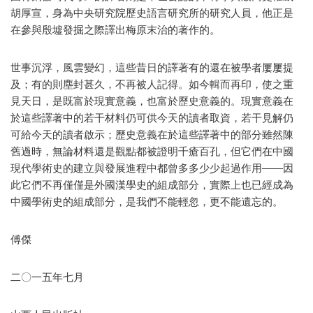
胡厚宣，身為中央研究院歷史語言研究所的研究人員，他正是
在參與殷墟發掘之際譯出梅原末治的著作的。
世事沉浮，風雲變幻，這些昔日的譯著有的還在被學者屢屢提
及；有的則塵封甚久，不再被人記得。如今輯而再印，使之重
見天日，是既富於現實意義，也富於歷史意義的。現實意義在
於這些譯著中的若干材料仍可供今天的讀者取資，若干見解仍
可給今天的讀者啟示；歷史意義在於這些譯著中的部分雖然陳
舊過時，無論材料還是觀點都被證明千瘡百孔，但它們在中國
現代學術史的建立與發展進程中都曾多多少少起過作用——因
此它們不再僅僅是外國漢學史的組成部分，實際上也已經成為
中國學術史的組成部分，是我們不能輕忽，更不能遺忘的。
傅傑
二〇一五年七月