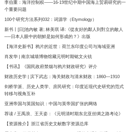
李伯重：海洋控制权——16-19世纪中期中国海上贸易研究的一
个重要问题
100个研究方法系列032：词源学（Etymology）
新书丨[日]池內敏 著; 林美琪 译:《從友好的鄰人到對立的敵人
──日本人眼中的朝鮮是如何形成的？》出版
【海洋史新书】鸦片的近世：荷兰东印度公司与海域亚洲
肖发华 | 南京城墙博物馆藏元明时期铭文火铳
【书讯】《国民政府禁烟与鸦片财政研究》评介
财政历史学 | 滨下武志：海关财政与清末财政：1860—1910
剑桥学派、历史人类学、庶民研究：印度近现代史研究的范式
转移与视角互补
亚洲帝国与英国知识：中国与英帝国扩张的网络
荐读 / 王禹浪、王天姿：《元明清时期东北亚丝绸之路考论》
【资源推介】浙江省历史文献数字资源总库