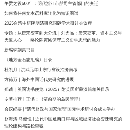
争贡之役500年：明代浙江市舶司主管部门的变迁
如何将任何文本语料库转化为知识图谱
2025台湾中研院明清研究国际学术研讨会议程
专题：从唐宋变革到大分流｜刘光临：唐宋变革、资本主义与
天道人心——略论陈寅恪保守主义史学思想的魅力
新编碑刻集书目
《地方金石志汇编》目录
杜凯月 | 洪武元年山东行省设治济南考
方徳万｜海外中国近代史研究的进展
郑诚｜英国访书便览（2025）附英国所藏汉籍相关目录
专著推荐丨王潞：《清前期的岛民管理》
会议纪要 | “清代财政与国家治理”国际学术研讨会成功举办
赵海涛 马健恒 | 近代中国通商口岸与区域经济社会变迁研究的
理论建构与路径突破