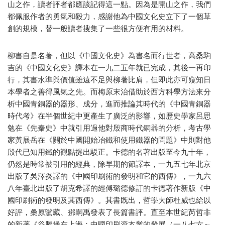
山之作，讀者評者都應該記得這一點。因為是開山之作，我們
都佩服作者的勇氣和毅力，感謝他為中國文化史立下了一個草
創的規模，替一般讀者搜集了一些很方便有用的材料。
柳書自是名著，但以《中國文化史》為書名而行世者，高桑駒
吉的《中國文化史》譯本在一九二五年就已完成，其後一再印
行，其書水準與價值雖遠不足與柳著比肩，但即此亦可窺知日
本學者之善得風氣之先。而梅原末治借助於西方科學方法來分
析中國青銅器的器形、成分，進而推論其時代的《中國青銅器
時代考》在半個世紀中更產生了廣泛的影響，如歷史學家呂思
勉在《先秦史》中就引用過他對殷商時代銅器的分析，考古學
家黃展岳在《關於中國開始冶鐵和使用鐵器的問題》中則對他
殷代已知用鐵的觀點提出駁正。卡德的名著出版至今九十年，
仍然是時常被引用的經典，除早期的節譯本，一九五七年北京
出版了吳澤炎譯的《中國印刷術的發明和它的西傳》，一九六
八年臺北出版了胡克希譯的經傅璐德修訂的卡德著作新版《中
國印刷術的發明及其西傳》。其書既出，哲學大師杜威也給以
好評，桑原騭藏、鄧嗣禹發表了長篇書評。直至本世紀芮哲非
的新著《谷騰堡在上海：中國印刷資本業的發展（一八七六～