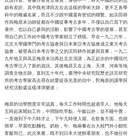
次說作者。各書作者背景各異，身份不一，研究中國的目的也
頗有差距。其中既有津田左右吉這樣的學術大師，更不乏各學
科中的權威名家，而且不少跟中國還有密切的聯繫。如滨田耕
作與梅原末治師徒都在中國從事考古多年，不僅以自己寫下的
著作、也以自己參與的活動，影響了中國考古學的發展，甚至
用自己的工作給中國考古學家樹立了榜樣。早在一九二六年，
北京大學國學門的考古協會與日本東亞考古協會成立東方考古
協會，被譽為日本考古學之父的滨田耕作就參與其事，一九二
九年他又與高足梅原末治再赴北京演講，為正起步的中國現代
考古學注入了新的資訊。其後梅原又在上海、天津、河南等地
調查文物古跡。直到五十年代，臺灣中央研究院歷史語言研究
所的考古學家高去尋在給愛徒張光直的信中，對梅原的講學與
研究活動還這樣津津樂道：
梅原的治學態度非常認真，每天工作時間也超過常人。他每天
五時起床開始工作，中間除吃早點、午飯以外，並不睡午覺，
一直做到下午六時才止，下午九時便入寢。在飲食方面，也很
簡單，早晨吃點麵包、奶粉，午、晚兩餐在台大校門外小館吃
客飯而已。此次來臺，既不到日本大使館看朋友，也不做任何