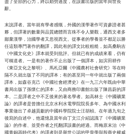
盡了全部的心力，終以勤勞過度，在該書出版的當年與世長
辭。
末說譯者。當年就有學者感慨，外國的漢學著作可資參證者甚
夥，但譯著的數量與品質總體而言殊不令人樂觀，通西文者多
鄙棄漢學，治國學者又忽視西文。從事者的學養並不都足以勝
任這類專門著作的翻譯，因此有的譯文比較粗糙，如高桑駒吉
《中國文化史》譯本就受到批評。但就已有的成績來看，仍有
可稱道者。一是有的著作不止出版了一個譯本，如滨田耕作
《東亞文化之黎明》、馬札亞爾《中國農村社會研究》等在時
隔不久就出版了不同的譯本；有的甚至同一年中就出版了兩個
譯本，如森谷克己《中國社會經濟史》在一九三六年既由中華
書局出版了孫懷仁的譯本，又由商務印書館出版了陳昌蔚的譯
本。二是譯者之中不乏後來的著名學者。如高林士《中國礦業
論》的譯者是曾擔任北京水利水電學院院長多年、為中國水利
事業做出了卓越貢獻的中國科學院院士汪胡楨。在年過九旬之
後寫的自述中，他還憶及當年由丁文江介紹認識了《中國礦業
論》的作者、並受作者之托翻譯該書的經過。而梅原末治《中
國青銅器時代考》的譯者則是舉世公認的甲骨學與殷商史權威