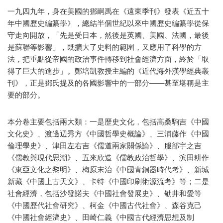
一九四九年，身在美國的鄧嗣禹在《遠東季刊》發表《近五十
年中國歷史編纂學》，總結半個世紀以來中國歷史編纂學從保
守走向開放，「先是受日本，然後是英國、美國、法國，最後
是蘇聯等影響」，既擴大了史料的範圍，又應用了科學的方
法，把重點從帝國的政治事件轉移到社會經濟方面，終於「取
得了巨大的進步」。鄭培凱教授主編的《近代海外漢學經典叢
刊》，正是鄧氏提及的各國影響中的一部分——甚至堪稱是主
要的部分。
本分卷主要包括兩大類：一是歷史文化，包括高桑駒吉《中國
文化史》、渡邊辺秀方《中國哲學史概論》、三浦藤作《中國
倫理學史》、津田左右吉《儒道兩家關係論》、服部宇之吉
《儒教與現代思潮》、五來欣造《儒教政治哲學》、滨田耕作
《東亞文化之黎明》、梅原末治《中國青銅器時代考》、新城
新藏《中國上古天文》、卡特《中國印刷術源流考》等；二是
社會經濟，包括沙發諾夫《中國社會發展史》、劬井和愛等
《中國歷代社會研究》、柯金《中國古代社會》、森谷克己
《中國社會經濟史》、田崎仁義《中國古代經濟思想及制