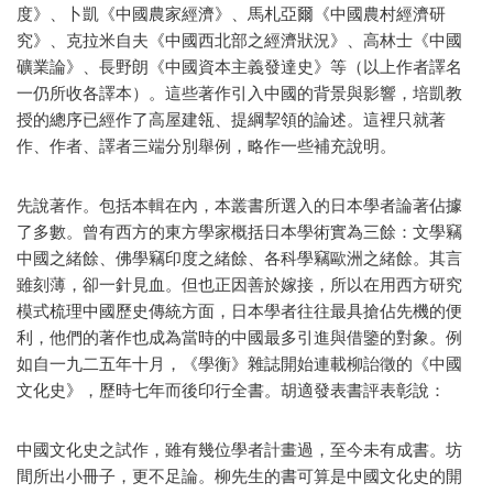
度》、卜凱《中國農家經濟》、馬札亞爾《中國農村經濟研
究》、克拉米自夫《中國西北部之經濟狀況》、高林士《中國
礦業論》、長野朗《中國資本主義發達史》等（以上作者譯名
一仍所收各譯本）。這些著作引入中國的背景與影響，培凱教
授的總序已經作了高屋建瓴、提綱挈領的論述。這裡只就著
作、作者、譯者三端分別舉例，略作一些補充說明。
先說著作。包括本輯在內，本叢書所選入的日本學者論著佔據
了多數。曾有西方的東方學家概括日本學術實為三餘：文學竊
中國之緒餘、佛學竊印度之緒餘、各科學竊歐洲之緒餘。其言
雖刻薄，卻一針見血。但也正因善於嫁接，所以在用西方研究
模式梳理中國歷史傳統方面，日本學者往往最具搶佔先機的便
利，他們的著作也成為當時的中國最多引進與借鑒的對象。例
如自一九二五年十月，《學衡》雜誌開始連載柳詒徵的《中國
文化史》，歷時七年而後印行全書。胡適發表書評表彰說：
中國文化史之試作，雖有幾位學者計畫過，至今未有成書。坊
間所出小冊子，更不足論。柳先生的書可算是中國文化史的開