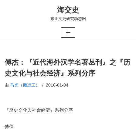
海交史
跳
东亚文史研究动态网
至
正
文
傅杰：『近代海外汉学名著丛刊』之『历
史文化与社会经济』系列分序
由
马光（搬运工）
2016-01-04
『歷史文化與社會經濟』系列分序
傅傑