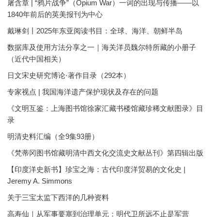
屠含章 | “鸦片战争”（Opium War）一词的出现与传播——以
1840年前后的英美报刊为中心
戴琳剑丨2025年东亚阅读书目：全球、海洋、朝鲜半岛
数据库及使用方法分享之一｜海关洋员魏尔特所藏的小册子
（近代中国相关）
日文宋史研究博论·著作目录（292本）
专家视点 | 我国海洋遗产保护现状及存在的问题
《文明互鉴：上海图书馆徐家汇藏书楼馆藏珍稀文献图录》目
录
明清史料汇编（全9集93册）
《梵蒂冈图书馆藏明清中西文化交流史文献丛刊》第四辑出版
【印度洋史新书】珍宝之海：古代印度洋贸易的文化史 |
Jeremy A. Simmons
关于三宝太监下西洋的几种资料
高寿仙｜从军事要塞到治理单元：明代卫所远不止是军营