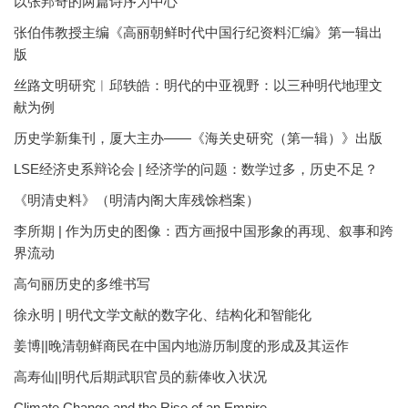
以张邦奇的两篇诗序为中心
张伯伟教授主编《高丽朝鲜时代中国行纪资料汇编》第一辑出
版
丝路文明研究︱邱轶皓：明代的中亚视野：以三种明代地理文
献为例
历史学新集刊，厦大主办——《海关史研究（第一辑）》出版
LSE经济史系辩论会 | 经济学的问题：数学过多，历史不足？
《明清史料》（明清内阁大库残馀档案）
李所期 | 作为历史的图像：西方画报中国形象的再现、叙事和跨
界流动
高句丽历史的多维书写
徐永明 | 明代文学文献的数字化、结构化和智能化
姜博||晚清朝鲜商民在中国内地游历制度的形成及其运作
高寿仙||明代后期武职官员的薪俸收入状况
Climate Change and the Rise of an Empire