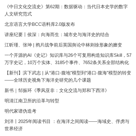
《中日文化交流史》第62期：数据驱动：当代日本史学的数字
人文研究范式
北京语言大学BCC语料库2.0版发布
讲座纪要丨侯深：向海而生：城市史与海洋史的结合
江昕瑾、张坤 | 鸦片战争前后英国舆论中林则徐形象的嬗变
一个开源的AI《史记》知识库与26个可复用构造知识库Skill，57
万字史记，10万个实体、3185个事件、7652条关系全部结构化
【新刊】滨下武志 | 从“港口-腹地”模型到“港口-腹海”模型的转变
——全球历史视角下海洋史研究的几个课题
新书｜邹振环《季风亚非：文化交流与郑和下西洋》
明清江南卫所的沿革与转型
明代家谱伪造考
刘洋丨2025年阅读书目 ：在海洋之间阅读——海域史、俘虏与
世界经济