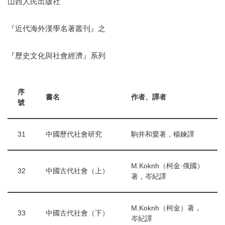
山西人民出版社
『近代海外漢學名著叢刊』之
『歷史文化與社會經濟』系列
序
書名
作者、譯者
號
31
中國歷代社會研究
駒井和愛著，楊鍊譯
M.Koknh（柯金·俄國）
32
中國古代社會（上）
著，岑紀譯
M.Koknh（柯金）著，
33
中國古代社會（下）
岑紀譯