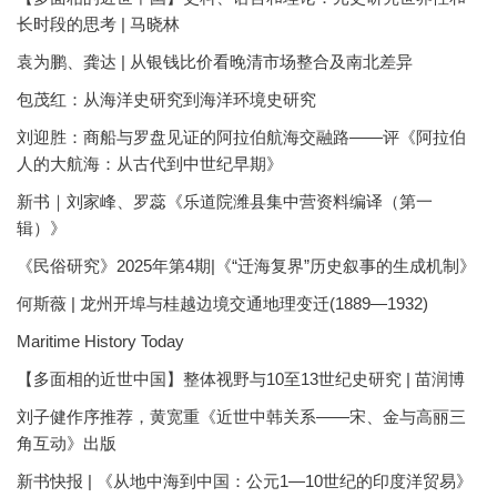
长时段的思考 | 马晓林
袁为鹏、龚达 | 从银钱比价看晚清市场整合及南北差异
包茂红：从海洋史研究到海洋环境史研究
刘迎胜：商船与罗盘见证的阿拉伯航海交融路——评《阿拉伯
人的大航海：从古代到中世纪早期》
新书｜刘家峰、罗蕊《乐道院潍县集中营资料编译（第一
辑）》
《民俗研究》2025年第4期|《“迁海复界”历史叙事的生成机制》
何斯薇 | 龙州开埠与桂越边境交通地理变迁(1889—1932)
Maritime History Today
【多面相的近世中国】整体视野与10至13世纪史研究 | 苗润博
刘子健作序推荐，黄宽重《近世中韩关系——宋、金与高丽三
角互动》出版
新书快报 | 《从地中海到中国：公元1—10世纪的印度洋贸易》