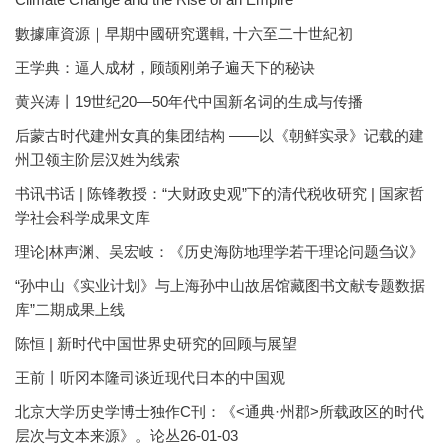
數據庫資源｜早期中國研究選輯, 十六至二十世紀初
王学典：逼人成材，顾颉刚弟子遍天下的秘诀
黄兴涛丨19世纪20—50年代中国新名词的生成与传播
后蒙古时代建州女真的集团结构 ——以《朝鲜实录》记载的建
州卫领主阶层汉姓为线索
书讯书话 | 陈锋教授：“大财政史观”下的清代税收研究 | 国家哲
学社会科学成果文库
理论|林声渊、吴宏岐：《历史海防地理学若干理论问题刍议》
“孙中山《实业计划》与上海孙中山故居馆藏图书文献专题数据
库”二期成果上线
陈恒 | 新时代中国世界史研究的回顾与展望
王前丨听冈本隆司谈近现代日本的中国观
北京大学历史学博士独作C刊：《<通典·州郡>所载政区的时代
层次与文本来源》。论丛26-01-03