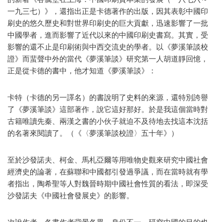
一九三七）》，還指出正是卡德著作的出版，因其表彰中國印
刷史的悠久歷史和對世界印刷史的巨大貢獻，迅速影響了一批
中國學者，進而影響了近代以來的中國印刷史書寫。其實，受
影響的還不止是印刷術與中西交流史的學者。以《夢溪筆談校
證》而蜚聲中外的當代《夢溪筆談》研究第一人胡道靜回憶，
正是從卡德的書中，他才知道《夢溪筆談》：
卡特（卡德的另一譯名）的書說明了史料的來源，還特別誇譽
了《夢溪筆談》這部著作，說它這好那好。於是我這個當時對
古籍唯讀先秦、兩漢之書的小伙子就迫不及待地去找這本沈括
的名著來閱讀了。（《〈夢溪筆談校證〉五十年》）
至於沙發諾夫、柯金、馬札亞爾等用唯物史觀來研究中國社會
經濟史的論著，在蘇聯和中國都引發過爭議，而在當時就有學
者指出，陶希聖等人對魏晉時期中國社會性質的看法，即深受
沙發諾夫《中國社會發展史》的影響。