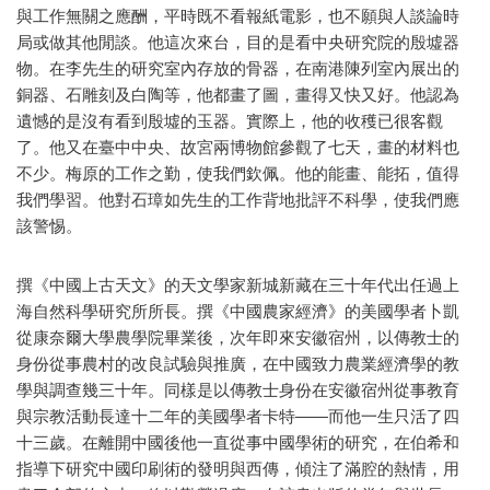
與工作無關之應酬，平時既不看報紙電影，也不願與人談論時
局或做其他閒談。他這次來台，目的是看中央研究院的殷墟器
物。在李先生的研究室內存放的骨器，在南港陳列室內展出的
銅器、石雕刻及白陶等，他都畫了圖，畫得又快又好。他認為
遺憾的是沒有看到殷墟的玉器。實際上，他的收穫已很客觀
了。他又在臺中中央、故宮兩博物館參觀了七天，畫的材料也
不少。梅原的工作之勤，使我們欽佩。他的能畫、能拓，值得
我們學習。他對石璋如先生的工作背地批評不科學，使我們應
該警惕。
撰《中國上古天文》的天文學家新城新藏在三十年代出任過上
海自然科學研究所所長。撰《中國農家經濟》的美國學者卜凱
從康奈爾大學農學院畢業後，次年即來安徽宿州，以傳教士的
身份從事農村的改良試驗與推廣，在中國致力農業經濟學的教
學與調查幾三十年。同樣是以傳教士身份在安徽宿州從事教育
與宗教活動長達十二年的美國學者卡特——而他一生只活了四
十三歲。在離開中國後他一直從事中國學術的研究，在伯希和
指導下研究中國印刷術的發明與西傳，傾注了滿腔的熱情，用