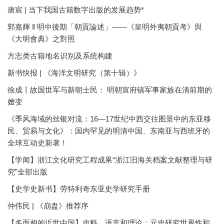
唐宸 | 当下我国古籍数字出版的发展趋势*
郭嘉輝 ‖ 明中後期「朝貢論述」——《皇明外夷朝貢考》與
《大明會典》之對照
方志类古籍地名识别及系统构建
新书快报 | 《海洋文明研究（第十辑）》
徐成丨故国世军与新朝士民： 明朝宣府镇军事家族在清前期的
嬗变
《季风海域的丝银对流：16—17世纪中西交往图景中的东亚移
民、贸易与文化》：国内罕见的明清中国、东南亚与西班牙的
全球互动史新著！
【学闻】浙江文化研究工程成果“浙江旧海关档案文献整理与研
究”全部出版
【史学史新书】劳特利奇东亚史学研究手册
仲伟民 | 《崩盘》推荐序
【多面相的近世中国】史料、语言和理论：元史研究世界性和