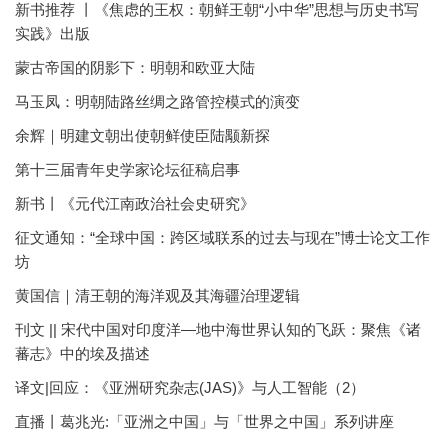
新书推荐 丨《焦虑的王权：朝鲜王朝“小中华”思想与历史书写
实践》出版
蒙古帝国的阴影下：明朝和欧亚大陆
马玉凤：明朝陆路丝绸之路管控模式的演变
余辉｜明建文朝出使朝鲜使臣陆颙新探
第十三届青年史学家论坛征稿启事
新书丨《元代江南政治社会史研究》
征文通知：“全球中国：跨区域联系的过去与现在”博士论文工作
坊
黄国信｜清王朝的海洋观及其海疆治理逻辑
刊文 || 宋代中国对印度洋—地中海世界认知的飞跃：聚焦《诸
蕃志》中的埃及描述
译文|回应：《亚洲研究杂志(JAS)》与人工智能（2）
直播丨葛兆光:「亚洲之中国」与「世界之中国」系列讲座