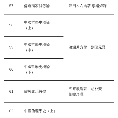
57
儒道兩家關係論
津田左右吉著 李繼煌譯
中國哲學史概論
58
（上）
中國哲學史概論
59
渡辺秀方著，劉侃元譯
（中）
中國哲學史概論
60
（下）
五來欣造著，胡朴安、
61
儒教政治哲學
鄭嘯厓譯
62
中國倫理學史（上）