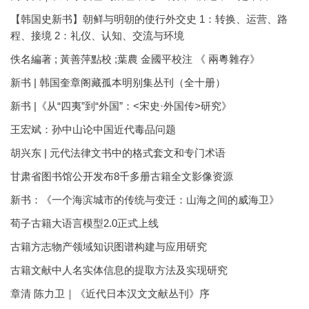
【韩国史新书】朝鲜与明朝的使行外交史 1：转换、运营、路
程、接境 2：礼仪、认知、交流与环境
佚名編著 ; 黃善萍點校 ;葉農 金國平校注 《 兩粵雜存》
新书 | 韩国奎章阁藏孤本明别集丛刊（全十册）
新书 |《从“四夷”到“外国”：<宋史·外国传>研究》
王宏斌：孙中山论中国近代毒品问题
胡兴东 | 元代法律文书中的格式套文和专门术语
甘肃省图书馆公开发布8千多册古籍全文影像资源
新书：《一个海滨城市的传统与变迁：山海之间的威海卫》
荀子古籍大语言模型2.0正式上线
古籍方志物产领域知识图谱构建与应用研究
古籍文献中人名实体信息的提取方法及实现研究
章清 陈力卫｜《近代日本汉文文献丛刊》序