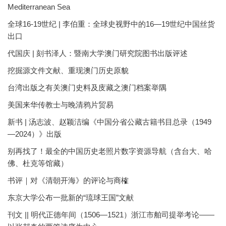
Mediterranean Sea
全球16-19世纪 | 李伯重：全球史视野中的16—19世纪中国丝货
出口
代国庆 | 刻书泽人：暨南大学澳门研究院图书出版评述
挖掘源文件文献、重现澳门历史原貌
台湾出版之有关澳门史料及庋藏之澳门档案举隅
美国来华传教士与晚清鸦片贸易
新书 | 汤志波、赵颖洁编《中国分省公藏古籍书目总录（1949
—2024）》出版
别再找了！最全的中国历史老照片数字资源导航（含台大、哈
佛、杜克等馆藏）
书评｜对《清朝开海》的评论与商榷
东京大学公布一批新的“琉球王国”文献
刊文 || 明代正德年间（1506—1521）浙江市舶司提举考论——