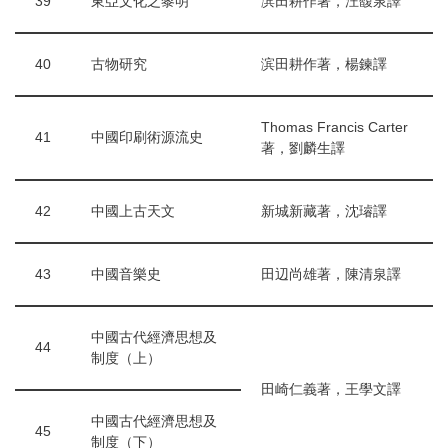
39
東亞文化之黎明
滨田耕作著，汪馥泉譯
40
古物研究
滨田耕作著，楊鍊譯
Thomas Francis Carter
41
中國印刷術源流史
著，劉麟生譯
42
中國上古天文
新城新藏著，沈璿譯
43
中國音樂史
田辺尚雄著，陳清泉譯
中國古代經濟思想及
44
制度（上）
田崎仁義著，王學文譯
中國古代經濟思想及
45
制度（下）