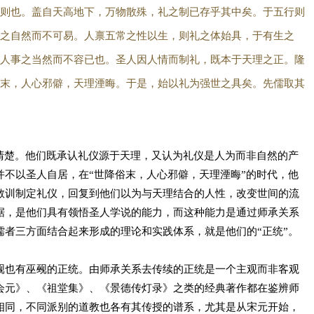
则也。盖自天高地下，万物散殊，礼之制已存乎其中矣。于五行则
之自然而不可易。人禀五常之性以生，则礼之体始具，于有生之
人事之当然而不容已也。圣人因人情而制礼，既本于天理之正。隆
末，人心邪僻，天理湮晦。于是，始以礼为强世之具矣。先儒取其
清楚。他们既承认礼仪源于天理，又认为礼仪是人为而非自然的产
不以圣人自居，在“世降俗末，人心邪僻，天理湮晦”的时代，他
教训制定礼仪，回复到他们以为与天理结合的人性，改变世间的流
据，是他们具有领悟圣人学说的能力，而这种能力是通过师承关系
者三方面结合起来形成的理论和实践体系，就是他们的“正统”。
觋也有巫觋的正统。由师承关系去传续的正统是一个主观而非客观
会元》、《祖堂集》、《景德传灯录》之类的经典著作都在鉴辨师
相同，不同派别的道教也各有其传授的谱系，尤其是从宋元开始，