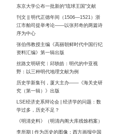
东京大学公布一批新的“琉球王国”文献
刊文 || 明代正德年间（1506—1521）浙
江市舶司提举考论——以张邦奇的两篇诗
序为中心
张伯伟教授主编《高丽朝鲜时代中国行纪
资料汇编》第一辑出版
丝路文明研究︱邱轶皓：明代的中亚视
野：以三种明代地理文献为例
历史学新集刊，厦大主办——《海关史研
究（第一辑）》出版
LSE经济史系辩论会 | 经济学的问题：数
学过多，历史不足？
《明清史料》（明清内阁大库残馀档案）
李所期 | 作为历史的图像：西方画报中国