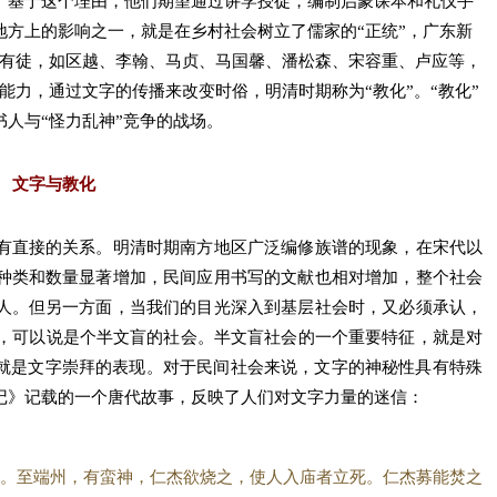
。基于这个理由，他们期望通过讲学授徒，编制启蒙课本和礼仪手
方上的影响之一，就是在乡村社会树立了儒家的“正统”，广东新
繁有徒，如区越、李翰、马贞、马国馨、潘松森、宋容重、卢应等，
能力，通过文字的传播来改变时俗，明清时期称为“教化”。“教化”
人与“怪力乱神”竞争的战场。
文字与教化
有直接的关系。明清时期南方地区广泛编修族谱的现象，在宋代以
种类和数量显著增加，民间应用书写的文献也相对增加，整个社会
人。但另一方面，当我们的目光深入到基层社会时，又必须承认，
，可以说是个半文盲的社会。半文盲社会的一个重要特征，就是对
，就是文字崇拜的表现。对于民间社会来说，文字的神秘性具有特殊
记》记载的一个唐代故事，反映了人们对文字力量的迷信：
。至端州，有蛮神，仁杰欲烧之，使人入庙者立死。仁杰募能焚之