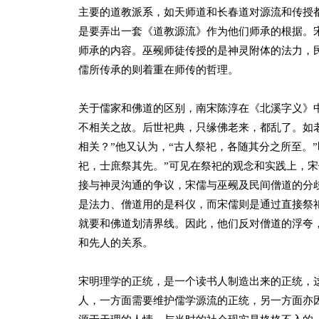
主要的道教派系，如天师道和长春道对源流和传授
是要弄出一套《道教源流》作为他们师承的根据。
师承的内容。巫觋师徒传授的是神灵附体的法力，
儒所传承的则着重在师传的哲理。
关于儒家和佛道的区别，南宋陈淳在《北溪字义》
不相关之故。后世祀典，只缘佛老来，都乱了。如
相关？”他又认为，“古人祭祀，各随其分之所至。
祀，士庶祭其先。”可见在祭祀的观念和实践上，
接与神灵沟通的争议，宋儒与巫觋及民间僧道的分
是法力、僧道用的是科仪，而宋儒则是通过直接祭
就要和佛道划清界线。因此，他们反对僧道的浮夸
和先人的关系。
宋明理学的正统，是一个读书人制造出来的正统，
人，一方面需要维护儒学源流的正统，另一方面亦