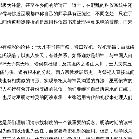
都极为注意。甚至在乡间的所谓正一道士，在混乱的科仪系统中还
宋儒与佛道巫觋都声称自己的师承具有正统性，不同之处，只在于
民间僧道师徒传授的是应用科仪器书来处理神灵鬼魂的技能，而宋
中有精彩的论述：“大凡不当祭而祭，皆曰淫祀。淫祀无福，由脉络
老氏设醮，以庶人祭天，有甚关系。如释迦亦是胡神，与中国人何
”即“天子祭天地，诸侯祭社稷，及其境内之名山大川，士大夫祭五
宋儒与佛、道有根本的分歧。西方宗教发展历史上有祭祀人直接或间
歧也有相类似的情形。实现祭祀人与神灵沟通的办法，巫觋依靠的
祀人举行符合其身份等级的礼仪，他们要维护自己所秉承的正统，
，也反对巫觋对神灵的阿谀奉承，主张运用古代的礼仪来处理人们
这是我们理解明清宗族制度的一个很重要的观念。明清时期的读书
因为他们以治世为己任，而需要考虑礼制的应用。但是，理学以为