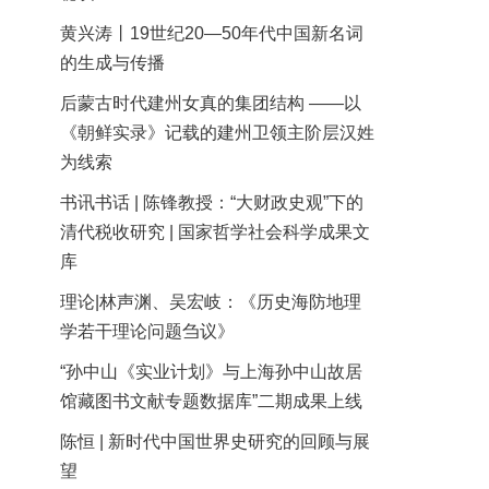
黄兴涛丨19世纪20—50年代中国新名词
的生成与传播
后蒙古时代建州女真的集团结构 ——以
《朝鲜实录》记载的建州卫领主阶层汉姓
为线索
书讯书话 | 陈锋教授：“大财政史观”下的
清代税收研究 | 国家哲学社会科学成果文
库
理论|林声渊、吴宏岐：《历史海防地理
学若干理论问题刍议》
“孙中山《实业计划》与上海孙中山故居
馆藏图书文献专题数据库”二期成果上线
陈恒 | 新时代中国世界史研究的回顾与展
望