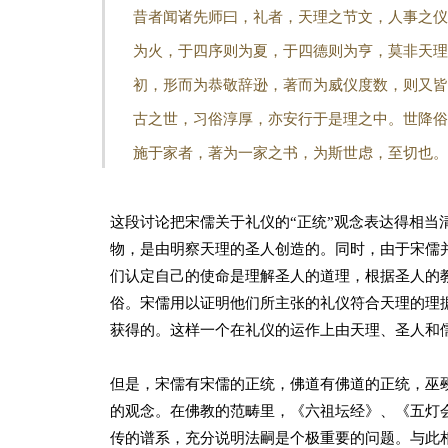
昔者闻诸先师曰，礼者，天理之节文，人事之仪
为火，于四序则为夏，于四德则为亨，莫非天理
初，形而为恭敬辞逊，著而为威仪度数，则又皆
古之世，习俗淳厚，亦安行于是理之中。世降俗
施于家者，著为一家之书，为斯世虑，至切也。
这段讨论把宋儒关于礼仪的“正统”观念表达得相当
物，是由明察天理的圣人创造的。同时，由于宋儒并
们认定自己的使命是理解圣人的道理，根据圣人的
俗。宋儒用以证明他们所主张的礼仪符合天理的理
获得的。这样一个在礼仪的运作上由天理、圣人和儒
但是，宋儒有宋儒的正统，佛道有佛道的正统，巫
的观念。在佛教的范畴里，《六祖坛经》、《五灯
传的谱系，充分说明法嗣是个极重要的问题。与此