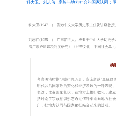
科大卫、刘志伟 | 宗族与地方社会的国家认同
科大卫(1947 – )，香港中文大学历史系主任及讲座
刘志伟(1955 – )，广东韶关人。毕业于中山大学
清广东户籍赋税制度研究》《经营文化：
中国社会单元
摘
考察明清时期“宗族”的历史，应该超越“血缘群
明代以后国家政治变化和经济发展的一种表现
表达，改变国家礼仪，在地方上推行教化，建
括讨论了宗族意识形态通过何种渠道向地方社
广，把地方认同与国家象征结合起来的过程。