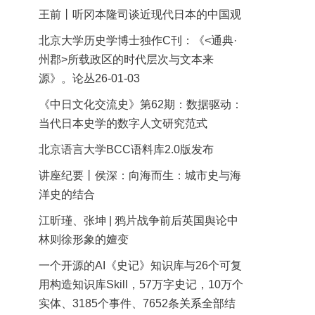
王前丨听冈本隆司谈近现代日本的中国观
北京大学历史学博士独作C刊：《<通典·
州郡>所载政区的时代层次与文本来
源》。论丛26-01-03
《中日文化交流史》第62期：数据驱动：
当代日本史学的数字人文研究范式
北京语言大学BCC语料库2.0版发布
讲座纪要丨侯深：向海而生：城市史与海
洋史的结合
江昕瑾、张坤 | 鸦片战争前后英国舆论中
林则徐形象的嬗变
一个开源的AI《史记》知识库与26个可复
用构造知识库Skill，57万字史记，10万个
实体、3185个事件、7652条关系全部结