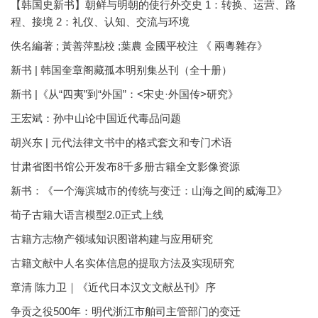
【韩国史新书】朝鲜与明朝的使行外交史 1：转换、运营、路
程、接境 2：礼仪、认知、交流与环境
佚名編著 ; 黃善萍點校 ;葉農 金國平校注 《 兩粵雜存》
新书 | 韩国奎章阁藏孤本明别集丛刊（全十册）
新书 |《从“四夷”到“外国”：<宋史·外国传>研究》
王宏斌：孙中山论中国近代毒品问题
胡兴东 | 元代法律文书中的格式套文和专门术语
甘肃省图书馆公开发布8千多册古籍全文影像资源
新书：《一个海滨城市的传统与变迁：山海之间的威海卫》
荀子古籍大语言模型2.0正式上线
古籍方志物产领域知识图谱构建与应用研究
古籍文献中人名实体信息的提取方法及实现研究
章清 陈力卫｜《近代日本汉文文献丛刊》序
争贡之役500年：明代浙江市舶司主管部门的变迁