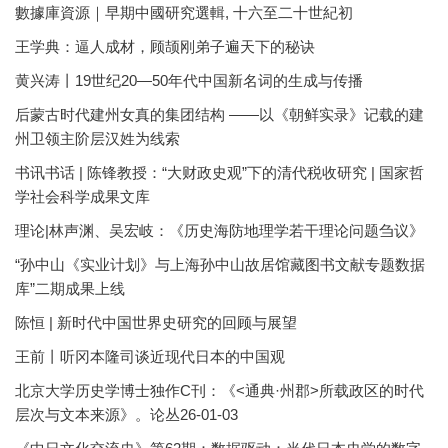
數據庫資源｜早期中國研究選輯, 十六至二十世紀初
王学典：逼人成材，顾颉刚弟子遍天下的秘诀
黄兴涛丨19世纪20—50年代中国新名词的生成与传播
后蒙古时代建州女真的集团结构 ——以《朝鲜实录》记载的建
州卫领主阶层汉姓为线索
书讯书话 | 陈锋教授：“大财政史观”下的清代税收研究 | 国家哲
学社会科学成果文库
理论|林声渊、吴宏岐：《历史海防地理学若干理论问题刍议》
“孙中山《实业计划》与上海孙中山故居馆藏图书文献专题数据
库”二期成果上线
陈恒 | 新时代中国世界史研究的回顾与展望
王前丨听冈本隆司谈近现代日本的中国观
北京大学历史学博士独作C刊：《<通典·州郡>所载政区的时代
层次与文本来源》。论丛26-01-03