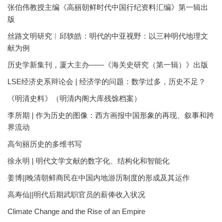
张伯伟教授主编《高丽朝鲜时代中国行纪资料汇编》第一辑出
版
丝路文明研究︱邱轶皓：明代的中亚视野：以三种明代地理文
献为例
历史学新集刊，厦大主办——《海关史研究（第一辑）》出版
LSE经济史系辩论会 | 经济学的问题：数学过多，历史不足？
《明清史料》（明清内阁大库残馀档案）
李所期 | 作为历史的图像：西方画报中国形象的再现、叙事和跨
界流动
高句丽历史的多维书写
徐永明 | 明代文学文献的数字化、结构化和智能化
姜博||晚清朝鲜商民在中国内地游历制度的形成及其运作
高寿仙||明代后期武职官员的薪俸收入状况
Climate Change and the Rise of an Empire