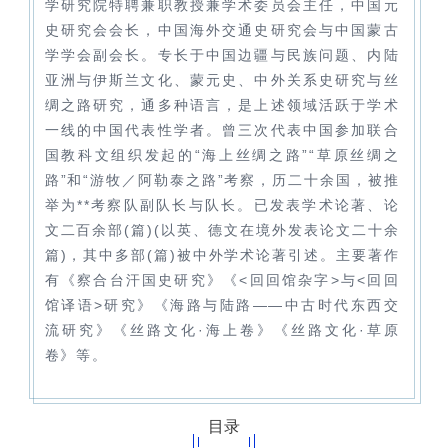
学研究院特聘兼职教授兼学术委员会主任，中国元
史研究会会长，中国海外交通史研究会与中国蒙古
学学会副会长。专长于中国边疆与民族问题、内陆
亚洲与伊斯兰文化、蒙元史、中外关系史研究与丝
绸之路研究，通多种语言，是上述领域活跃于学术
一线的中国代表性学者。曾三次代表中国参加联合
国教科文组织发起的“海上丝绸之路”“草原丝绸之
路”和“游牧／阿勒泰之路”考察，历二十余国，被推
举为**考察队副队长与队长。已发表学术论著、论
文二百余部(篇)(以英、德文在境外发表论文二十余
篇)，其中多部(篇)被中外学术论著引述。主要著作
有《察合台汗国史研究》《<回回馆杂字>与<回回
馆译语>研究》《海路与陆路——中古时代东西交
流研究》《丝路文化·海上卷》《丝路文化·草原
卷》等。
目录