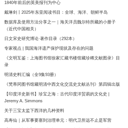
1840年前后的英美报刊为中心
戴琳剑丨2025年东亚阅读书目：全球、海洋、朝鲜半岛
数据库及使用方法分享之一｜海关洋员魏尔特所藏的小册子
（近代中国相关）
日文宋史研究博论·著作目录（292本）
专家视点 | 我国海洋遗产保护现状及存在的问题
《文明互鉴：上海图书馆徐家汇藏书楼馆藏珍稀文献图录》目
录
明清史料汇编（全9集93册）
《梵蒂冈图书馆藏明清中西文化交流史文献丛刊》第四辑出版
【印度洋史新书】珍宝之海：古代印度洋贸易的文化史 |
Jeremy A. Simmons
关于三宝太监下西洋的几种资料
高寿仙｜从军事要塞到治理单元：明代卫所远不止是军营