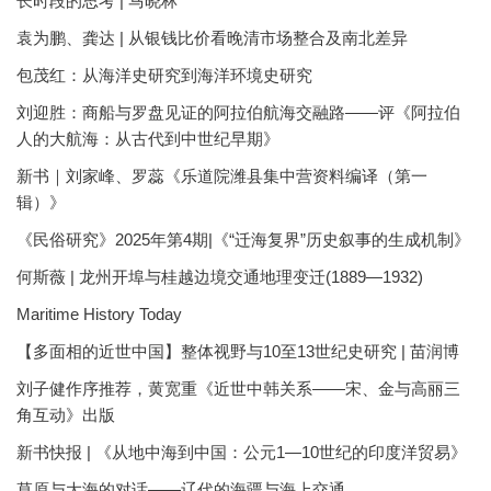
长时段的思考 | 马晓林
袁为鹏、龚达 | 从银钱比价看晚清市场整合及南北差异
包茂红：从海洋史研究到海洋环境史研究
刘迎胜：商船与罗盘见证的阿拉伯航海交融路——评《阿拉伯
人的大航海：从古代到中世纪早期》
新书｜刘家峰、罗蕊《乐道院潍县集中营资料编译（第一
辑）》
《民俗研究》2025年第4期|《“迁海复界”历史叙事的生成机制》
何斯薇 | 龙州开埠与桂越边境交通地理变迁(1889—1932)
Maritime History Today
【多面相的近世中国】整体视野与10至13世纪史研究 | 苗润博
刘子健作序推荐，黄宽重《近世中韩关系——宋、金与高丽三
角互动》出版
新书快报 | 《从地中海到中国：公元1—10世纪的印度洋贸易》
草原与大海的对话——辽代的海疆与海上交通