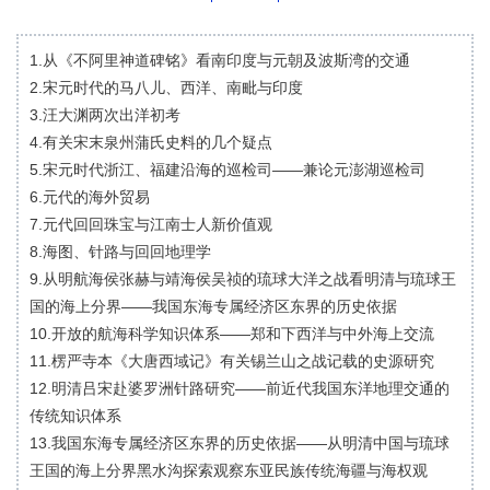
1.从《不阿里神道碑铭》看南印度与元朝及波斯湾的交通
2.宋元时代的马八儿、西洋、南毗与印度
3.汪大渊两次出洋初考
4.有关宋末泉州蒲氏史料的几个疑点
5.宋元时代浙江、福建沿海的巡检司——兼论元澎湖巡检司
6.元代的海外贸易
7.元代回回珠宝与江南士人新价值观
8.海图、针路与回回地理学
9.从明航海侯张赫与靖海侯吴祯的琉球大洋之战看明清与琉球王
国的海上分界——我国东海专属经济区东界的历史依据
10.开放的航海科学知识体系——郑和下西洋与中外海上交流
11.楞严寺本《大唐西域记》有关锡兰山之战记载的史源研究
12.明清吕宋赴婆罗洲针路研究——前近代我国东洋地理交通的
传统知识体系
13.我国东海专属经济区东界的历史依据——从明清中国与琉球
王国的海上分界黑水沟探索观察东亚民族传统海疆与海权观