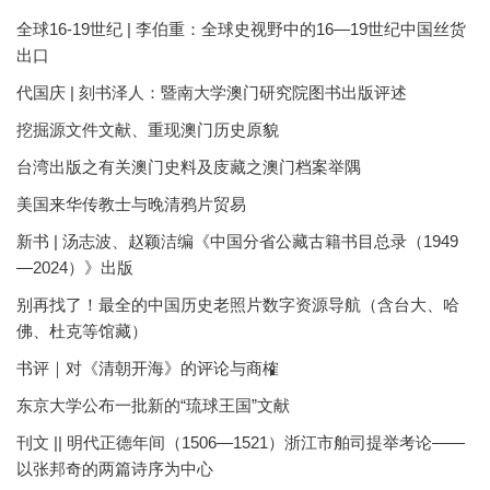
全球16-19世纪 | 李伯重：全球史视野中的16—19世纪中国丝货
出口
代国庆 | 刻书泽人：暨南大学澳门研究院图书出版评述
挖掘源文件文献、重现澳门历史原貌
台湾出版之有关澳门史料及庋藏之澳门档案举隅
美国来华传教士与晚清鸦片贸易
新书 | 汤志波、赵颖洁编《中国分省公藏古籍书目总录（1949
—2024）》出版
别再找了！最全的中国历史老照片数字资源导航（含台大、哈
佛、杜克等馆藏）
书评｜对《清朝开海》的评论与商榷
东京大学公布一批新的“琉球王国”文献
刊文 || 明代正德年间（1506—1521）浙江市舶司提举考论——
以张邦奇的两篇诗序为中心