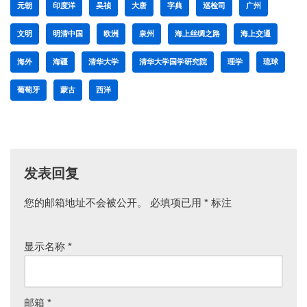
元朝
印度洋
吴祯
大唐
字典
巡检司
广州
文明
明清中国
欧洲
泉州
海上丝绸之路
海上交通
海外
海疆
清华大学
清华大学国学研究院
理学
琉球
葡萄牙
蒙古
西洋
发表回复
您的邮箱地址不会被公开。
必填项已用
*
标注
显示名称
*
邮箱
*