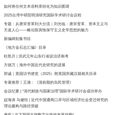
如何将任何文本语料库转化为知识图谱
2025台湾中研院明清研究国际学术研讨会议程
专题：从唐宋变革到大分流｜刘光临：唐宋变革、资本主义与
天道人心——略论陈寅恪保守主义史学思想的魅力
新编碑刻集书目
《地方金石志汇编》目录
杜凯月 | 洪武元年山东行省设治济南考
方徳万｜海外中国近代史研究的进展
郑诚｜英国访书便览（2025）附英国所藏汉籍相关目录
专著推荐丨王潞：《清前期的岛民管理》
会议纪要 | “清代财政与国家治理”国际学术研讨会成功举办
赵海涛 马健恒 | 近代中国通商口岸与区域经济社会变迁研究的
理论建构与路径突破
唐宸 | 当下我国古籍数字出版的发展趋势*