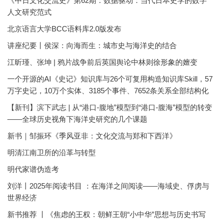
《中日文化交流史》第62期：数据驱动：当代日本史学的数字
人文研究范式
北京语言大学BCC语料库2.0版发布
讲座纪要丨侯深：向海而生：城市史与海洋史的结合
江昕瑾、张坤 | 鸦片战争前后英国舆论中林则徐形象的嬗变
一个开源的AI《史记》知识库与26个可复用构造知识库Skill，57
万字史记，10万个实体、3185个事件、7652条关系全部结构化
【新刊】滨下武志 | 从“港口-腹地”模型到“港口-腹海”模型的转变
——全球历史视角下海洋史研究的几个课题
新书｜邹振环《季风亚非：文化交流与郑和下西洋》
明清江南卫所的沿革与转型
明代家谱伪造考
刘洋丨2025年阅读书目 ：在海洋之间阅读——海域史、俘虏与
世界经济
新书推荐 丨《焦虑的王权：朝鲜王朝“小中华”思想与历史书写