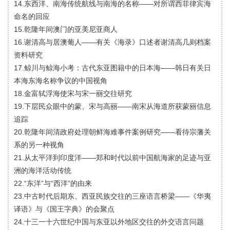
14.东西洋、南海传统航线与南海的名称——对所谓西菲律宾海
命名的回应
15.乾隆年间澳门的亚美尼亚商人
16.谢清高与居澳葡人——有关《海录》口述者谢清高几则档案
资料研究
17.鲸川与鲸海小考：古代东亚图籍中的日本海——韩日有关日
本海东海名称争议的中国视角
18.金富轼浮海使宋与宋一丽交往研究
19.下层民众眼中的蒙、宋与高丽——南宋从海道所获蒙丽信息
追踪
20.乾隆年间清政府处理朝鲜海难事件案例研究——看待宗藩关
系的另一种视角
21.从太平洋到印度洋——郑和时代以前中国航海家的足迹与亚
洲的海洋活动传统
22.“东洋”与“西洋”的由来
23.中古时代后期东、西亚民族交往的三座语言桥梁——《华夷
译语》与《国王字典》的会聚点
24.十三一十六世纪中国与东亚以外地区交往的外交语言问题