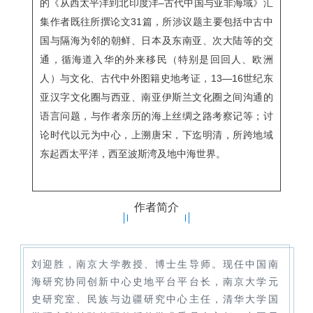
的《从西太平洋到北印度洋–古代中国与亚非海域》汇
集作者既往所撰论文31篇，所涉议题主要包括中古中
国与隔海为邻的朝鲜、日本及东南亚、次大陆等的交
通，循海道入华的外来移民（特别是回回人、欧洲
人）与文化、古代中外图籍史地考证，13—16世纪东
亚汉字文化圈与西亚、南亚伊斯兰文化圈之间沟通的
语言问题，与作者亲历的海上丝绸之路考察记等；讨
论时代以元为中心，上溯唐宋，下迄明清，所跨地域
东起西太平洋，西至波斯湾及地中海世界。
作者简介
刘迎胜，南京大学教授、博士生导师。现任中国南
海研究协同创新中心史地平台平台长，南京大学元
史研究室、民族与边疆研究中心主任，清华大学国