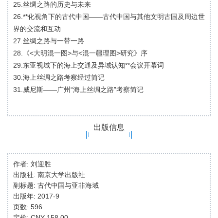
25.丝绸之路的历史与未来
26.**化视角下的古代中国——古代中国与其他文明古国及周边世
界的交流和互动
27.丝绸之路与一带一路
28.《<大明混一图>与<混一疆理图>研究》序
29.东亚视域下的海上交通及异域认知**会议开幕词
30.海上丝绸之路考察经过简记
31.威尼斯——广州“海上丝绸之路”考察简记
出版信息
作者: 刘迎胜
出版社: 南京大学出版社
副标题: 古代中国与亚非海域
出版年: 2017-9
页数: 596
定价: CNY 158.00