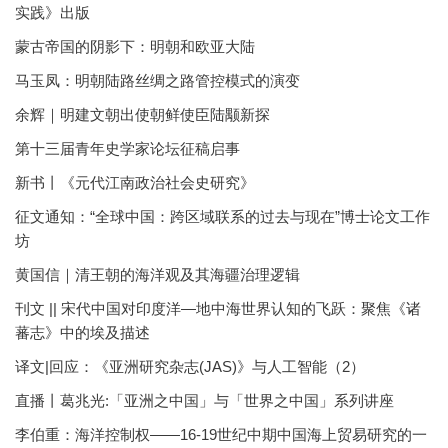
实践》出版
蒙古帝国的阴影下：明朝和欧亚大陆
马玉凤：明朝陆路丝绸之路管控模式的演变
余辉｜明建文朝出使朝鲜使臣陆颙新探
第十三届青年史学家论坛征稿启事
新书丨《元代江南政治社会史研究》
征文通知：“全球中国：跨区域联系的过去与现在”博士论文工作
坊
黄国信｜清王朝的海洋观及其海疆治理逻辑
刊文 || 宋代中国对印度洋—地中海世界认知的飞跃：聚焦《诸
蕃志》中的埃及描述
译文|回应：《亚洲研究杂志(JAS)》与人工智能（2）
直播丨葛兆光:「亚洲之中国」与「世界之中国」系列讲座
李伯重：海洋控制权——16-19世纪中期中国海上贸易研究的一