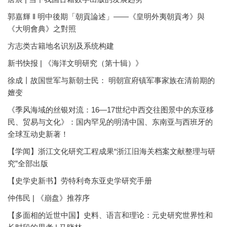
郭嘉輝 ‖ 明中後期「朝貢論述」——《皇明外夷朝貢考》與
《大明會典》之對照
方志类古籍地名识别及系统构建
新书快报 | 《海洋文明研究（第十辑）》
徐成丨故国世军与新朝士民： 明朝宣府镇军事家族在清前期的
嬗变
《季风海域的丝银对流：16—17世纪中西交往图景中的东亚移
民、贸易与文化》：国内罕见的明清中国、东南亚与西班牙的
全球互动史新著！
【学闻】浙江文化研究工程成果“浙江旧海关档案文献整理与研
究”全部出版
【史学史新书】劳特利奇东亚史学研究手册
仲伟民 | 《崩盘》推荐序
【多面相的近世中国】史料、语言和理论：元史研究世界性和