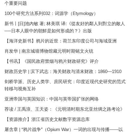
个重要问题
100个研究方法系列032：词源学（Etymology）
新书丨[日]池內敏 著; 林美琪 译:《從友好的鄰人到對立的敵人
──日本人眼中的朝鮮是如何形成的？》出版
【海洋史新书】鸦片的近世：荷兰东印度公司与海域亚洲
肖发华 | 南京城墙博物馆藏元明时期铭文火铳
【书讯】《国民政府禁烟与鸦片财政研究》评介
财政历史学 | 滨下武志：海关财政与清末财政：1860—1910
剑桥学派、历史人类学、庶民研究：印度近现代史研究的范式
转移与视角互补
亚洲帝国与英国知识：中国与英帝国扩张的网络
荐读 / 王禹浪、王天姿：《元明清时期东北亚丝绸之路考论》
【资源推介】浙江省历史文献数字资源总库
屠含章 | “鸦片战争”（Opium War）一词的出现与传播——以