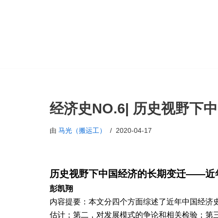
跳
至
正
文
经济史NO.6| 历史视野
由
马光（搬运工）
2020-04-17
历史视野下中国经济的长期变迁
——近
彭凯翔
内容提要：本文分四个方面综述了近年中国经济
估计；第二，对发展模式的争论和相关检验；第