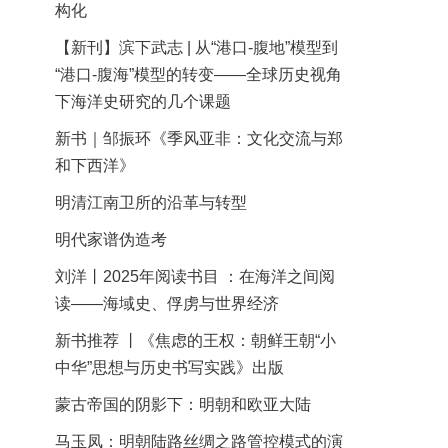
构化
【新刊】滨下武志 | 从“港口-腹地”模型到
“港口-腹海”模型的转变——全球历史视角
下海洋史研究的几个课题
新书｜邹振环《季风亚非：文化交流与郑
和下西洋》
明清江南卫所的沿革与转型
明代家谱伪造考
刘洋丨2025年阅读书目 ：在海洋之间阅
读——海域史、俘虏与世界经济
新书推荐 丨《焦虑的王权：朝鲜王朝“小
中华”思想与历史书写实践》出版
蒙古帝国的阴影下：明朝和欧亚大陆
马玉凤：明朝陆路丝绸之路管控模式的演