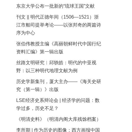
东京大学公布一批新的“琉球王国”文献
刊文 || 明代正德年间（1506—1521）浙
江市舶司提举考论——以张邦奇的两篇诗
序为中心
张伯伟教授主编《高丽朝鲜时代中国行纪
资料汇编》第一辑出版
丝路文明研究︱邱轶皓：明代的中亚视
野：以三种明代地理文献为例
历史学新集刊，厦大主办——《海关史研
究（第一辑）》出版
LSE经济史系辩论会 | 经济学的问题：数
学过多，历史不足？
《明清史料》（明清内阁大库残馀档案）
李所期 | 作为历史的图像：西方画报中国