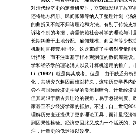
对清代经济史的定量研究时，立刻就发现了故宫
还将地方档册、民间账簿等纳人了整理计划〈汤象
的曲折又不能不归诸理论和方法。有别于传统史
诉诸个别的考据，势需依赖社会科学的理论与计
长期纠缠于土地分配、雇佣规模、商品率等少数
机制则直接套用理论。这既束缚了学者对变量间
计描述，而不注重基于样本观测值的数据库建设
学和经济学的理论涌人以及计算机运用的推广。
Li（1992）
就是集其成者。但是，由于缺乏分析
化，其研究兴趣因而难以持久，这轮历史学界内
尝不与国际经济史学界的潮流相暗合。计量经济
但其局限于新古典理论的视角，易于忽视制度、
家甚至不少经济学家的抵触。不过，自上世纪90
理解历史变迁提供了更多理论工具，而计量经济
到因果性检验。经济史因此又成为一个活跃的、
注，计量史的低迷得以改变。