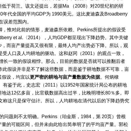
于荷兰。该文还提出，若据Ma （2008）对20世纪初的研
全国的平均GDP为 1990美元。这比麦迪森及Broadberry
认为在误差范围内。
惟对此前的情形，麦迪森所依赖、Perkins所提出的假设受
erry et al.〈2014），人均GDP都呈现出下降趋势。其中关键
少，而亩产量提高又很有限，最终人均产出势必下降。所以，观
是受人口及人均耕地的驱动。这和赵冈（2001）的观点一致，
人口增长一致的假设相悖。那么，目前的数据是否就可以推翻后者
4）当年作此假设并非是不了解这些数据，而是鉴于耕地数据不可靠，亩
其假设，均宜以
更严密的耕地与亩产量数据为依据
。
何炳棣
。有鉴于此，史志宏（2011）以1952年国家统计局公布的耕地
地达12亿多亩，比官载数据高出过半，比晚明
增长80％
多。即
该文称这只是保守估计。所以，人均耕地在清代以后的下降趋势究
的问题
则不太明确。
Perkins（珀金斯，1984，第 20页）曾根
产量的可能区间，但并未由此给出简单明了的平均亩产量。郭松