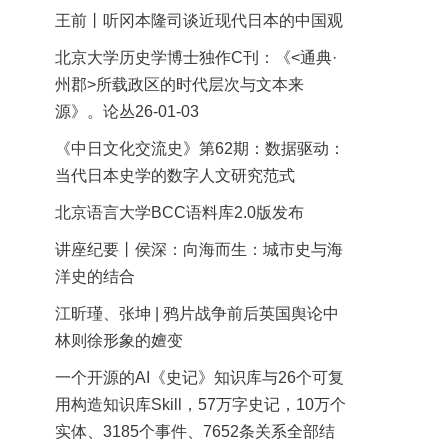
王前丨听冈本隆司谈近现代日本的中国观
北京大学历史学博士独作C刊：《<通典·
州郡>所载政区的时代层次与文本来
源》。论丛26-01-03
《中日文化交流史》第62期：数据驱动：
当代日本史学的数字人文研究范式
北京语言大学BCC语料库2.0版发布
讲座纪要丨侯深：向海而生：城市史与海
洋史的结合
江昕瑾、张坤 | 鸦片战争前后英国舆论中
林则徐形象的嬗变
一个开源的AI《史记》知识库与26个可复
用构造知识库Skill，57万字史记，10万个
实体、3185个事件、7652条关系全部结