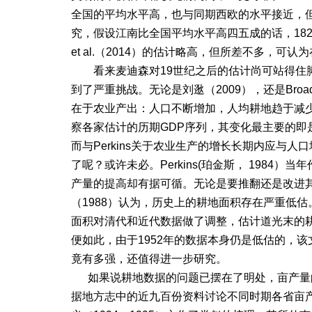
全国的平均水平高，也与同期西欧的水平接近，但低
究，假设江南比全国平均水平高四五成的话，1820年代
et al.（2014）的估计略高，但所差不多，可
看来麦迪森对19世纪之后的估计尚可站得住脚，
到了严重挑战。无论是刘逖（2009），还是Broadb
在于农业产出：人口不断增加，人均耕地趋于减
察各家估计的历期GDP序列，其变化最主要的即
而与Perkins关于农业生产的增长长期内应与
了呢？或许未必。Perkins(珀金斯， 198
产量的提高却有据可循。
无论是要推翻还是改进
（1988）认为，历史上的耕地面积存在严重低估
面积对清代和近代数据做了调整，估计道光末的耕
便如此，由于1952年的数据本身仍是低估的，
竟有多强，还值
得进一步研究。
如果说耕地数据的问题已摆在了明处，
亩产量
据地方志中的近九百份资料讨论不同时期各省亩