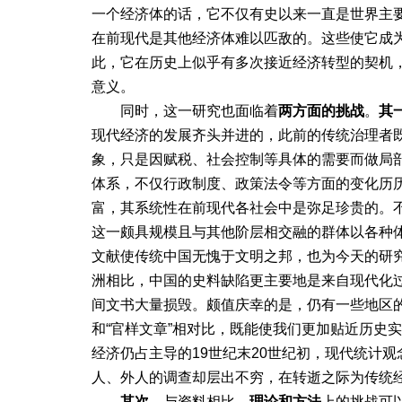
一个经济体的话，它不仅有史以来一直是世界主
在前现代是其他经济体难以匹敌的。这些使它成
此，它在历史上似乎有多次接近经济转型的契机
意义。
同时，这一研究也面临着
两方面的
挑战
。
其
现代经济的发展齐头并进的，此前的传统治理者
象，只是因赋税、社会控制等具体的需要而做局
体系，不仅行政制度、政策法令等方面的变化历
富，其系统性在前现代各社会中是弥足珍贵的。不
这一颇具规模且与其他阶层相交融的群体以各种
文献使传统中国无愧于文明之邦，也为今天的研
洲相比，中国的史料缺陷更主要地是来自现代化
间文书大量损毁。颇值庆幸的是，仍有一些地区
和“官样文章”相对比，既能使我们更加贴近历史
经济仍占主导的19世纪末20世纪初，现代统计
人、外人的调查却层出不穷，在转逝之际为传统
其次
，与资料相比，
理论和方法
上的挑战可