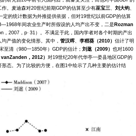
作。麦迪森对20世纪前期GDP的估算至少有
巫宝三
、
刘大钧
、
一定的统计数据为外推提供依据，但对19世纪以前GDP的估算
68—1968年间农业生产时所假设的人均产出不变，二是
Rozman
n，2007，p· 31）。不满足于此，国内学者对各个时期的产出
人均产值的变化情形。其中，
管汉晖
、
李稻葵（2010）
估计了明
宋至清（980一1850年）GDP的估计；
刘逖（2009）
也对1600
vanZanden，2012）
对19世纪20年代华亭一娄县地区GDP的
济形态。为了比较的方便，在图1中绘示了几种主要的估计结