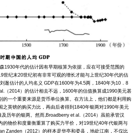
森1930年代的估计因有早期核算为依据，应在可接受范围的
19世纪末20世纪初有非常可观的增长才能与上世纪30年代的估
估计的人均名义 GDP在1600年为4.5两，1840年为10．8
et al.（2014）的估计相去不远，1600年的估值换算成1990美元甚
差别的一个重要来源是货币单位换算。在方法上，他们都是利用购
国之英镑的购买力比，再由后者得到1840年银两对1990年美元
两。然而,Broadberry et al.（2014）虽前承管汉
内的物价和度量衡重算了购买力平价，对19世纪40年代银两与
an Zanden（2012）的样本是华亭和娄县，地处江南，不仅比