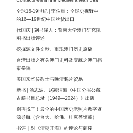
Contacts within the Mediterranean Sea
全球16-19世纪 | 李伯重：全球史视野中
的16—19世纪中国丝货出口
代国庆 | 刻书泽人：暨南大学澳门研究院
图书出版评述
挖掘源文件文献、重现澳门历史原貌
台湾出版之有关澳门史料及庋藏之澳门档
案举隅
美国来华传教士与晚清鸦片贸易
新书 | 汤志波、赵颖洁编《中国分省公藏
古籍书目总录（1949—2024）》出版
别再找了！最全的中国历史老照片数字资
源导航（含台大、哈佛、杜克等馆藏）
书评｜对《清朝开海》的评论与商榷