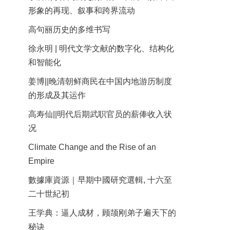
形象的再现、叙事和跨界流动
高句丽历史的多维书写
徐永明 | 明代文学文献的数字化、结构化
和智能化
姜博||晚清朝鲜商民在中国内地游历制度
的形成及其运作
高寿仙||明代后期武职官员的薪俸收入状
况
Climate Change and the Rise of an
Empire
數據庫資源｜早期中國研究選輯, 十六至
二十世紀初
王学典：逼人成材，顾颉刚弟子遍天下的
秘诀