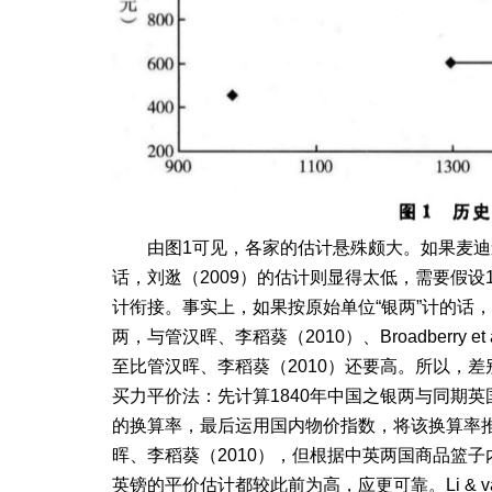
由图1可见，
各家的估计悬殊颇大。如果
麦迪
话，刘逖（2009）的估计则显得太低，需要假设
计衔接。事实上，如果按原始单位“银两”计的话，刘逖
两，与管汉晖、李稻葵（2010）、Broadberry 
至比管汉晖、李稻葵（2010）还要高。所以，
买力平价法：先计算1840年中国之银两与同期英
的换算率，最后运用国内物价指数，将该换算率推及历年的银
晖、李稻葵（2010），但根据中英两国商品篮子
英镑的平价估计都较此前为高，应更可靠。Li & v