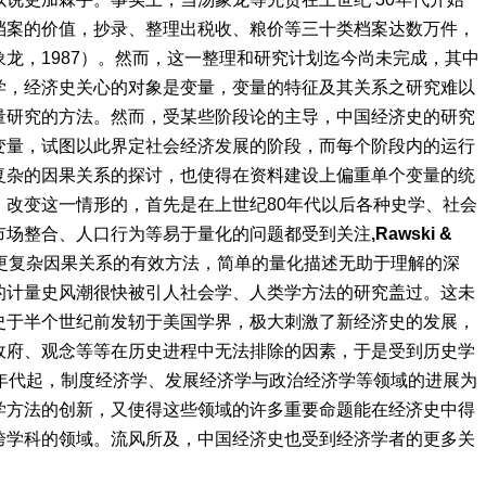
档案的价值，抄录、整理出税收、粮价等三十类档案达数万件，
龙，1987）。然而，这一整理和研究计划迄今尚未完成，其中
学，经济史关心的对象是变量，变量的特征及其关系之研究难以
量研究的方法。
然而，受某些阶段论的主导，中国经济史的研究
变量，试图以此界定社会经济发展的阶段，而每个阶段内的运行
复杂的因果关系的探讨，也使得在资料建设上偏重单个变量的统
。
改变这一情形的，首先是在上世纪80年代以后各种史学、社会
市场整合、人口行为等易于量化的问题都受到关注
,Rawski &
更复杂因果关系的有效方法，简单的量化描述无助于理解的深
的计量史风潮很快被引人社会学、人类学方法的研究盖过。这未
史于半个世纪前发轫于美国学界，极大刺激了新经济史的发展，
政府、观念等等在历史进程中无法排除的因素，于是受到历史学
年代起，制度经济学、发展经济学与政治经济学等领域的进展为
学方法的创新，又使得这些领域的许多重要命题能在经济史中得
跨学科的领域。流风所及，中国经济史也受到经济学者的更多关