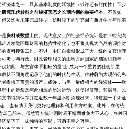
要经济体之一，且其基本制度的延续性（或许还有封闭性）至少
为
研究
现代转型之前经济形态之长期均衡的重要样本
。不仅如
，但又迄今未能完成转型，长时段下的研究因而兼具学术与现实
一
是
资料或数据
上的。现代意义上的社会经济统计是在19世纪与
既难以发觉国民财富的趋势性变化，也不将其视为当然的调控对
部的资料搜集工作。不过，中国自秦就形成了大一统的文官治理
历可考，与行政、财政管理相关的由地方到国家的档案也颇丰
仅如此，与文官体系相应的是“士”成为一个重要的社会阶层，
体裁从不同角度记录了他们的时代与生活。种种蔚为大观的公私
究者提供了宝贵的遗产。或许，与另一量级相当的经济体——欧
过程中的断裂及与此相应的历次运动，这使得簿籍、契据等、民
的文书得到保存并在近数十年里不断涌现出来，将这些一手凭证
实态，也有助于我们更好地理解和利用官方档案。此外，在传统
观念却已舶来。虽然官方统计因时局不靖而难免力不从心，各种国
经济留下了一抹独特的剪影，可谓不幸之万幸。
以说更加棘手。事实上，当汤象龙等先贤在上世纪 30年代开始