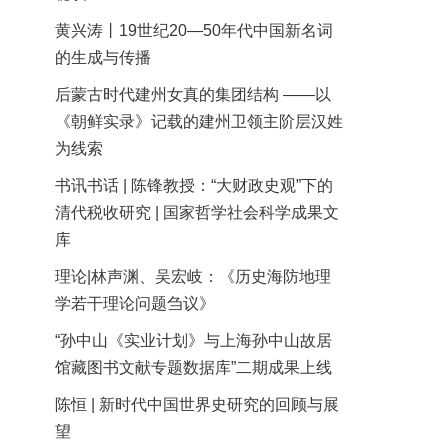
黄兴涛丨19世纪20—50年代中国新名词
的生成与传播
后蒙古时代建州女真的集团结构 ——以
《朝鲜实录》记载的建州卫领主阶层汉姓
为线索
书讯书话 | 陈锋教授：“大财政史观”下的
清代税收研究 | 国家哲学社会科学成果文
库
理论|林声渊、吴宏岐：《历史海防地理
学若干理论问题刍议》
“孙中山《实业计划》与上海孙中山故居
馆藏图书文献专题数据库”二期成果上线
陈恒 | 新时代中国世界史研究的回顾与展
望