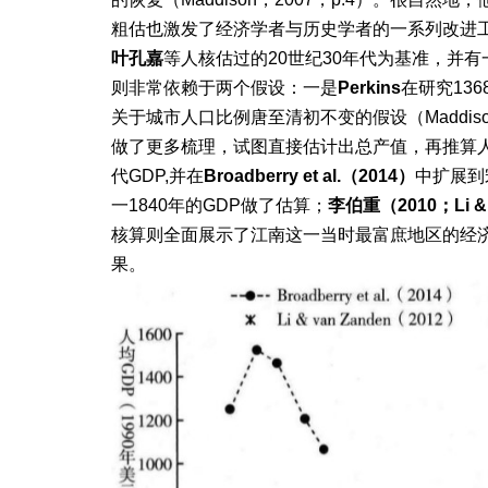
粗估也激发了经济学者与历史学者的一系列改进工
叶孔嘉
等人核估过的20世纪30年代为基准，并有
则非常依赖于两个假设：一是
Perkins
在研究13
关于城市人口比例唐至清初不变的假设（Maddiso
做了更多梳理，试图直接估计出总产值，再推算
代GDP,并在
Broadberry et al.（2014）
中扩展到
一1840年的GDP做了估算；
李伯重（2010；Li & 
核算则全面展示了江南这一当时最富庶地区的经
果。