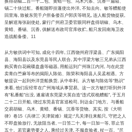
换得胡椒二百一十二包、黄蜡一包、乌木六条、沉香一扁箱、
锡二十块过舡。番船随即挂蓬使出外洋, 不知去向。敏等艚船使
回里海, 致被东莞千户所备倭百户郭庆等哨见, 连人船货物捉获,
呈解巡海张副使处, 蒙行广州府卫委官眼同秤盘得胡椒、乌木、
黄蜡、番锡、沉香, 俱解送布政司官库收贮, 船只发回南海卫改
造战船备倭。11
从方敏供词中可知, 成化十四年, 江西饶州府浮梁县、广东揭阳
县、海阳县以及东莞县等民人联合, 其中浮梁方敏三兄弟从江西
购买青白花碗碟盘盏等磁器, 用船运到广州珠江内河, 与在此货
卖青白苎麻等布的揭阳人陈佑、陈荣和海阳县人吴孟相遇。方
敏提议一起到外洋货船换货, 从中牟利。从方敏与陈佑等“熟识”
来看, 他们应经常在广州海域从事贸易。这一次方敏打听到外洋
有“私番船”出没, 遂雇请东莞梁大英自造“违式双桅艚船”, 于五月
二十二日开船, 绕过东莞县官富巡检司, 到达金门地方。与番船
交易胡椒、乌木、黄蜡、番锡、沉香等货物。其实, 按《大明
律》卷15《兵律三·关津留难》规定:“凡关津往来船只, 守把之人
不即盘验放行, 无故阻当者, 一日笞二十, 每一日加一等, 罪止笞
五十。若官豪势要之人, 乘经过关津, 不服盘验者, 杖一百。”尽