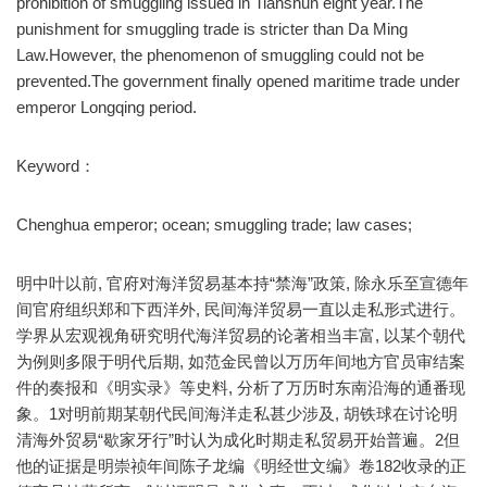
prohibition of smuggling issued in Tianshun eight year.The
punishment for smuggling trade is stricter than Da Ming
Law.However, the phenomenon of smuggling could not be
prevented.The government finally opened maritime trade under
emperor Longqing period.
Keyword：
Chenghua emperor; ocean; smuggling trade; law cases;
明中叶以前, 官府对海洋贸易基本持“禁海”政策, 除永乐至宣德年
间官府组织郑和下西洋外, 民间海洋贸易一直以走私形式进行。
学界从宏观视角研究明代海洋贸易的论著相当丰富, 以某个朝代
为例则多限于明代后期, 如范金民曾以万历年间地方官员审结案
件的奏报和《明实录》等史料, 分析了万历时东南沿海的通番现
象。1对明前期某朝代民间海洋走私甚少涉及, 胡铁球在讨论明
清海外贸易“歇家牙行”时认为成化时期走私贸易开始普遍。2但
他的证据是明崇祯年间陈子龙编《明经世文编》卷182收录的正