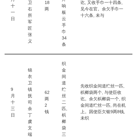
卫
18
讫, 又收手巾一十四条,
十
响
右
两
见今在官。余欠手巾一
一
板
所
十六条, 未与
日
云
军
手
匠
巾
张
34
义
条
织
锦
金
衣
间
卫
道
先收织金间道纻丝一匹,
9
镇
纻
62
梹榔袋两个, 与使臣收
月
抚
丝
两
讫。余欠梹榔袋一个, 织
十
司
二
2
金间道纻丝一匹, 尚在机
三
余
匹,
钱
上。因使臣欠银9两8钱,
日
丁
梹
未织
虞
榔
文
袋
端
三