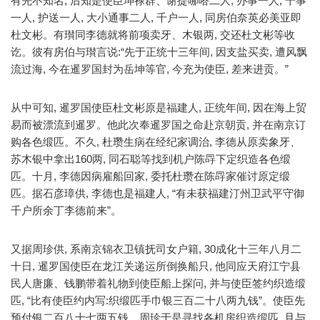
有先不知名, 后知是使臣坤禄群、谢提哪嗒二人, 办事一人, 干事
一人, 护送一人, 大小通事二人, 千户一人, 同房伯奈英必美亚即
杜文彬。有瓉同李德就将前项卖牙、木银两, 交还杜文彬等收
讫。彼有房伯与瓉言说:“先于正统十三年间, 因支盐买卖, 遭风飘
流过海, 今在暹罗国封为岳坤等官, 今充为使臣, 差来进贡。”
从中可知, 暹罗国使臣杜文彬原是福建人, 正统年间, 因在海上贸
易而被漂流到暹罗。他此次奉暹罗国之命赴京朝贡, 并在南京订
购各色缎匹。不久, 杜瓒生病在经纪家调治, 李德从原卖象牙、
苏木银中拿出160两, 同石聪等找到机户陈冔下定织造各色缎
匹。十月, 李德因病雇船回家, 委托杜瓒在陈冔家催讨原定缎
匹。据石彦璋供, 李德也是福建人, “有未获福建汀州卫武平守御
千户所余丁李德前来”。
又据周珍供, 系南京锦衣卫镇抚司女户籍, 30成化十三年八月二
十日, 暹罗国使臣在龙江关递运所倒换船只, 他同应天府江宁县
民人唐廉、钱鹏带着礼物到使臣船上探问, 并与使臣签约织造缎
匹, “比有使臣约内写:织缎匹手巾银三百二十八两九钱”。使臣先
预付银二百八十七两五钱。周珍于是寻找各机房织造缎匹, 且与