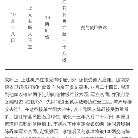
红
上
花
10
元
各
19
月
县
色
两
十
民
纻
交与使臣收讫
8
八
人
丝
钱
日
王
一
宣
十
八
段
实际上, 上述机户在接受周珍雇佣外, 还接受他人雇佣。据南京
锦衣卫镇抚司军匠虞景户内余丁虞文端供, 八月二十四日, 周璋
到他家以银54两下定织间道抹绒纻丝六匹, 写立合同, 并预付给
文端银23两2钱7分, “先织间道五色抹绒幔边纻丝三匹, 与周璋接
收去讫”。在这些接单丝织大户中, 以上元民人陈冔接受数量最
多。据江宁县民匠石彦璋供, 成化十三年八月二十四日, 李德引
彦璋同石聪到使臣船上, 李德收下使臣定金银60两, 遂同彦璋到
陈冔家写立合同, 定织缎匹。李德后又与彦璋将银100两交与陈