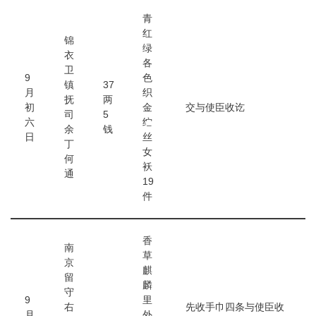
青
红
锦
绿
衣
各
卫
9
色
镇
37
月
织
抚
两
初
金
交与使臣收讫
司
5
六
纻
余
钱
日
丝
丁
女
何
袄
通
19
件
香
南
草
京
麒
留
麟
守
9
里
右
先收手巾四条与使臣收
月
外