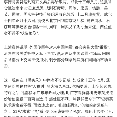
李德将番货运到南京发卖后再给银两。成化十三年八月, 这批番
货抵达南京龙江递运所, 找到石彦璋、周珍、唐廉、钱鹏、吴
节、周璋、周实等包揽价银织造各色绫缎, 十二月底交货。成化
十四年正月十六日, 贡使从北京回到南京龙江驿, 揽户周珍、石
彦璋等俱还各色缎匹一半, 周璋、周实父子则寸丝未还。两位使
者不得不“状告追取”。
上述案件说明, 外国使臣每次来中国朝贡, 都会夹带大量“番货”,
沿途在各关委托中人私下售卖, 然后再从中国购置丝织品, 回国
后除部分上交国王使用外, 剩余部分则拿到其所在国国内市场售
卖。
这一现象在《明实录》中尚有不少记载, 如成化十五年七月, 暹
罗使臣坤禄群等“入贡时, 船为海风所坏, 乞赐更造。上悯其远夷,
特许之”。礼部指示广东布政司办理, 时广东巡抚都御史朱英按造
价给使臣银二百两自造, 引起使臣不满。坤禄群密令手下“诬奏英
以求索宝货不得, 而故违成命”。礼部经调查, “仍如前命造船与
之”。31从“求索宝货”看, 使臣应该夹带了私货。成化十六年七月,