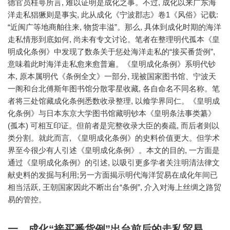
德官员桂萼所言, 难以证明是成化之事。不过, 成化以来广东海
洋走私猖獗则是事实, 此从成化《宁波郡志》卷1《风俗》记载:
“近闽广等地商舶往来, 物货丰溢”。那么, 具体到成化时期的海洋
走私情形到底如何, 尚未有专文讨论。笔者在整理明代孤本《皇
明成化条例》中发现了数条关于惩处海洋走私的“接买番货例”,
意味着此时海洋走私愈来愈普遍。《皇明成化条例》系明代钞
本, 原本属明代《条例全文》一部分, 现被国家图书馆、宁波天
一阁和台北傅斯年图书馆分散零星收藏, 各自命名不同名称。笔
者将三处馆藏成化条例悉数收录整理, 以飨学界同仁。《皇明成
化条例》与日本东京大学图书馆藏明钞本《皇明条法事类纂》
(孤本) 可相互印证。但前者是完整收录大臣的奏疏, 而后者则以
类分割。就此而言, 《皇明成化条例》的史料价值更大。但学术
界至今很少有人引述《皇明成化条例》。本文的目的, 一方面是
通过《皇明成化条例》的引述, 以吸引更多学者关注明清法律文
献史料的发掘与利用;另一方面揭示明代海洋贸易在成化年间已
相当活跃, 王朝国家因此不断出台“条例”, 介入对海上丝绸之路贸
易的管控。
一、成化“接买番货例”出台前后的走私贸易