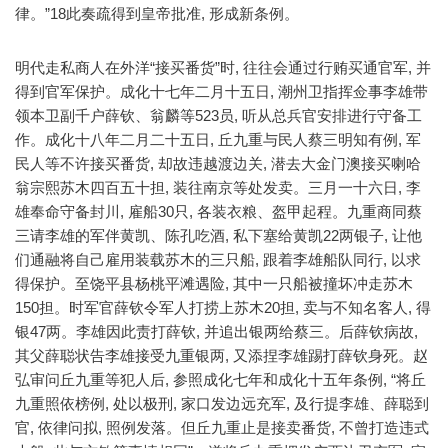
律。”18此奏疏得到皇帝批准, 形成新条例。
明代走私商人在外洋“接买番货”时, 往往会通过行贿买通官军, 并
得到官军保护。成化十七年二月十五日, 潮州卫指挥佥事李雄带
领本卫副千户薛钦、翁麟等523员, 听从总兵官安排进行守备工
作。成化十八年二月二十五日, 丘九重与民人蔡三明知有例, 军
民人等不许接买番货, 却故违越渡边关, 潜去大金门澳接买喇哈
翁宗熙苏木四百五十担, 装往南京等处发卖。三月一十六日, 李
雄奉命守备封川, 雇船30只, 各装衣粮、盔甲起程。九重商同蔡
三请李雄的军伴黄凯、陈孔吃酒, 私下塞给黄凯22两银子, 让他
们通融将自己雇用装载苏木的三只船, 跟着李雄船队同行, 以求
得保护。至饶平县杨桃平滩遇险, 其中一只船被撞坏冲走苏木
150担。时军官薛钦令军人打捞上苏木20担, 卖与不知名客人, 得
银47两。李雄因此责打薛钦, 并追出银两给蔡三。后薛钦病故,
其父薛聪状告李雄接受九重银两, 又添捏李雄踢打薛钦身死。赵
弘审问丘九重等犯人后, 参照成化七年和成化十五年条例, “将丘
九重照依榜例, 处以极刑, 家口发边远充军, 及行提李雄、薛聪到
官, 依律问拟, 照例发落。但丘九重止是接卖番货, 不曾打造违式