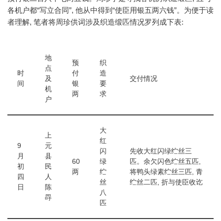
各机户都“写立合同”, 他从中得到“使臣用银五两六钱”。为便于读
者理解, 笔者将周珍供词涉及织造缎匹情况罗列成下表:
地
预
织
点
时
付
造
及
交付情况
间
银
要
机
两
求
户
大
上
红
9
元
闪
先收大红闪绿纻丝三
月
县
60
绿
匹。余欠闪色纻丝五匹,
初
民
两
纻
将鸭头绿素纻丝三匹, 青
四
人
丝
纻丝二匹, 折与使臣收讫
日
陈
八
冔
匹