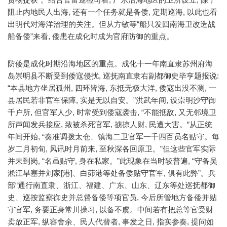
阻止内地民人出海, 还有一个任务就是备倭, 定期巡海, 以此也看
出明代对海洋治理的关注。但从方敏等“船只发回南海卫改造战
船备倭”来看, 倭患在成化时成为官府防御的重点。
防倭是成化时期沿海地区的重点。成化十一年南直隶苏州府海
岛崇明县不断受到倭寇侵扰, 巡抚南直隶右副都御史毕亨题报说:
“本县地方坐居孤州, 四环皆海, 东抵无极大洋, 倭寇出没不测, 一
县居民若非官军保障, 实是无以自安。”洪武年间, 设崇明沙守御
千户所, 但官军人少, 时常受到倭寇袭击, “不能抵敌, 又无邻境卫
所声闻发兵接应, 致被杀死官军, 掳掠人财, 民遭大害。”从正统
年间开始, “奏准调拨太仓、镇海二卫官军一千四百员名贴守。每
岁二月初旬, 风讯时月前来, 至秋深各回原卫。”但这些官军实际
并未到岗, “名虽贴守, 身在私家。”此现象在当时较普遍, “守备吴
淞江旱塞并刘家[港]、白茆港等处备倭贴守官军, 俱有此弊”。兵
部“通行南直隶、浙江、福建、广东、山东、辽东等处巡抚都御
史、巡按监察御史并总督备倭等项官员, 今后所管地方备倭并贴
守官军, 务要正身常川操习, 以备不虞。中间若有把总等官受财
卖放正军, 纵容舍余、民人代替者, 事发之日, 指实参奏, 提问如