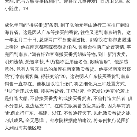
大船, 此与方敏等事情相同”。遂将丘九重押发广西边卫充军, 家
小随住。19
成化年间的“接买番货”条例, 到了弘治元年由通行三省推广到沿
海各省。这是因从广东等接买的番货, 往往又运到南京销售。这
一年五月二十日, 总督两广军务兼理巡抚、都察院右都御史屠滽
上奏说, 他在南京都察院都御史任内, 曾奉命往两广处置夷情, 事
完回到南京, “闻有奸诈客商贩买番货胡椒等物, 到上新河发卖,
明知违禁, 恐被拿获, 却乃指称臣弟侄名色, 欺瞒官府”。他深感
意外, 竟有人冒充自己的弟侄在南京贩卖番货。他要求南京都察
院“行拿前项客商, 得获究治”20。这说明从广东接买番货到南京
销售一直存在。他根据以往“旧例”, 将之细化为三种处置方式,
“凡打造违式大船, 接买番货者, 正犯处死, 全家发边远充军;若止
是打造大船, 不曾接买番货者;或接买番货者, 不曾打造大船者, 俱
不分首从, 发边远充军”。在南京贩卖番货应属后者, 因为早前的
“此例止行广东、福建、浙江, 不曾通行天下, 以此贩卖番货之徒,
习以成风, 全无忌惮”。都察院根据他的建议, 将条例执行范围扩
大到沿海其他区域: