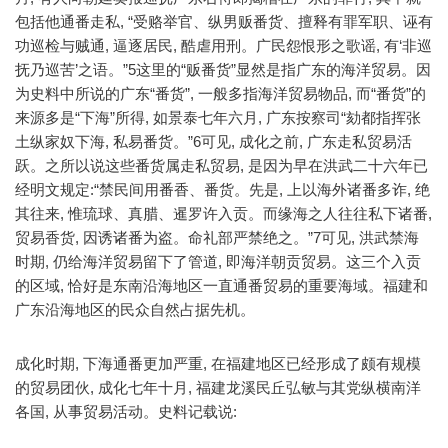
包括他通番走私, “受赂举官、纵男贩番货、擅释有罪军职、诬有
功巡检与贼通, 逼逐居民, 酷虐用刑。广民怨恨形之歌谣, 有‘非巡
抚乃巡苦’之语。”5这里的“贩番货”显然是指广东的海洋贸易。因
为史料中所说的广东“番货”, 一般多指海洋贸易物品, 而“番货”的
来源多是“下海”所得, 如景泰七年六月, 广东按察司“劾都指挥张
土纵家奴下海, 私易番货。”6可见, 成化之前, 广东走私贸易活
跃。之所以说这些番货属走私贸易, 是因为早在洪武二十六年已
经明文规定:“禁民间用番香、番货。先是, 上以海外诸番多诈, 绝
其往来, 惟琉球、真腊、暹罗许入贡。而缘海之人往往私下诸番,
贸易香货, 因诱诸番为盗。命礼部严禁绝之。”7可见, 洪武禁海
时期, 仍给海洋贸易留下了管道, 即海洋朝贡贸易。这三个入贡
的区域, 恰好是东南沿海地区一直通番贸易的重要海域。福建和
广东沿海地区的民众自然占据先机。
成化时期, 下海通番更加严重, 在福建地区已经形成了颇有规模
的贸易团伙, 成化七年十月, 福建龙溪民丘弘敏与其党纵横南洋
各国, 从事贸易活动。史料记载说: