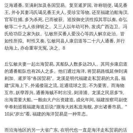
泛海通番, 至满剌加及各国贸易。复至暹罗国, 诈称朝使, 谒见番
王, 并令其妻冯氏谒见番王夫人, 受珍宝等物, 还至福建泊船海汊,
官军往捕, 多为杀死, 已而被获。巡按御史洪性拟其罪以奏, 命弘
敏等二十九人依律斩之。又三人以年幼可矜, 发戍广西边卫。冯
氏给功臣之家为奴。弘敏所买番人爱没心等四人解京处治。皆
如性所拟。时性又奏, 弘敏同县人康启道等二十六人通番, 并行
劫海上, 亦命重审无冤, 决之。8
丘弘敏夫妻一起出海贸易, 其船队人数多达29人。其同乡康启道
的通番船队也有26人之多。他们通过海洋, 将贸易路线延伸到满
剌加、暹罗等“各国贸易”。龙溪是明代福建走私贸易的大县, 福
建“滨海上下, 外遏倭宼之流, 近通琉球之贡, 不为要害。而海物
互市, 妖孽荐兴, 通番海贼不时出没, 则漳浦、龙溪之民居多”9。
出海需要大船, 一般由大户出资建造, 成化年间, 福建按察司副使
辛奉勅巡视福建海道后说:“濒海大姓私造海舰, 岁出诸番市易。”
10从“岁出”看, 福建的海洋贸易是一种常态。
而沿海地区的另一大省广东, 在明代也一直是海洋走私贸易的活