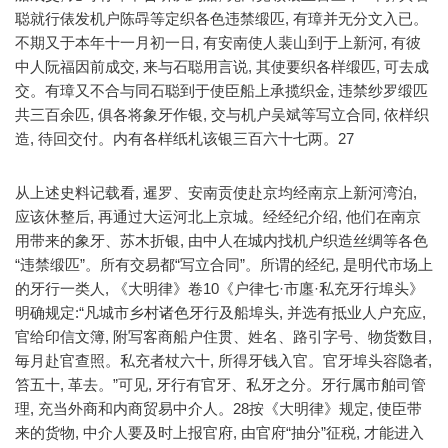
聪就行俵发机户陈冔等定织各色违禁缎匹, 有璋并无分文入已。
不期又于本年十一月初一日, 有安南使人裴山到于上新河, 有彼
中人阮福因前成交, 来与石聪用言说, 其使要织各样缎匹, 可去成
交。有璋又不合与同石聪到于使臣船上承揽织金, 违禁纱罗缎匹
共三百余匹, 俱各将象牙作银, 交与机户吴斌等写立合同, 依样织
造, 待回交付。内有各样纸札该银三百六十七两。27
从上述史料记载看, 暹罗、安南贡使赴京均经南京上新河湾泊,
应该休整后, 再通过大运河北上京城。经经纪介绍, 他们在南京
用带来的象牙、苏木折银, 由中人在城内找机户织造丝绸等各色
“违禁缎匹”。所有交易都“写立合同”。所谓的经纪, 是明代市场上
的牙行一类人, 《大明律》卷10《户律七·市廛·私充牙行埠头》
明确规定:“凡城市乡村诸色牙行及船埠头, 并选有抵业人户充应,
官给印信文簿, 附写客商船户住贯、姓名、路引字号、物货数目,
毎月赴官查照。私充者杖六十, 所得牙钱入官。官牙埠头容隐者,
笞五十, 革去。”可见, 牙行有官牙、私牙之分。牙行属市舶司管
理, 充当外商和内商贸易中介人。28按《大明律》规定, 使臣带
来的货物, 中介人要及时上报官府, 由官府“抽分”征税, 才能进入