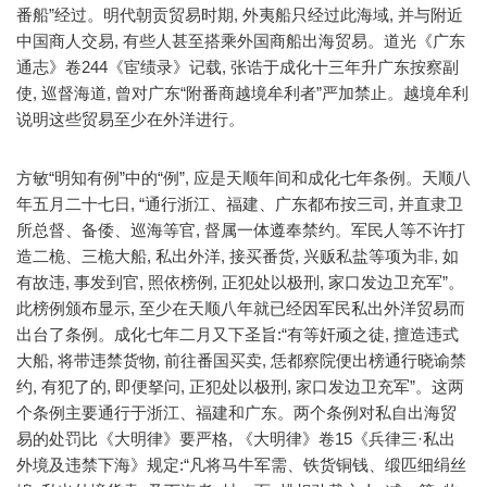
番船”经过。明代朝贡贸易时期, 外夷船只经过此海域, 并与附近
中国商人交易, 有些人甚至搭乘外国商船出海贸易。道光《广东
通志》卷244《宦绩录》记载, 张诰于成化十三年升广东按察副
使, 巡督海道, 曾对广东“附番商越境牟利者”严加禁止。越境牟利
说明这些贸易至少在外洋进行。
方敏“明知有例”中的“例”, 应是天顺年间和成化七年条例。天顺八
年五月二十七日, “通行浙江、福建、广东都布按三司, 并直隶卫
所总督、备倭、巡海等官, 督属一体遵奉禁约。军民人等不许打
造二桅、三桅大船, 私出外洋, 接买番货, 兴贩私盐等项为非, 如
有故违, 事发到官, 照依榜例, 正犯处以极刑, 家口发边卫充军”。
此榜例颁布显示, 至少在天顺八年就已经因军民私出外洋贸易而
出台了条例。成化七年二月又下圣旨:“有等奸顽之徒, 擅造违式
大船, 将带违禁货物, 前往番国买卖, 恁都察院便出榜通行晓谕禁
约, 有犯了的, 即便拏问, 正犯处以极刑, 家口发边卫充军”。这两
个条例主要通行于浙江、福建和广东。两个条例对私自出海贸
易的处罚比《大明律》要严格, 《大明律》卷15《兵律三·私出
外境及违禁下海》规定:“凡将马牛军需、铁货铜钱、缎匹细绢丝