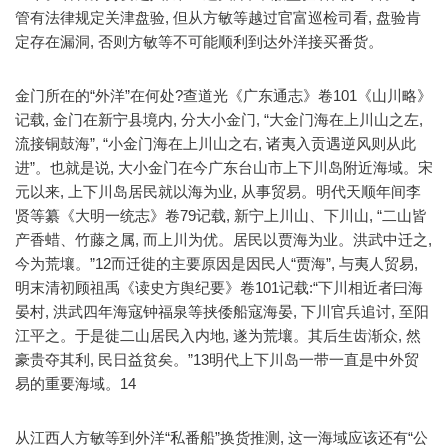
管有法律规定关津盘验, 但从方敏等越过官富巡检司看, 盘验肯
定存在漏洞, 否则方敏等不可能顺利到达外洋接买番货。
金门所在的“外洋”在何处?查道光《广东通志》卷101《山川略》
记载, 金门在新宁县境内, 分大小金门, “大金门海在上川山之左,
流接铜鼓海”, “小金门海在上川山之右, 诸夷入贡遇逆风则从此
进”。也就是说, 大小金门在今广东台山市上下川岛附近海域。宋
元以来, 上下川岛居民就以海为业, 从事贸易。明代天顺年间李
贤等纂《大明一统志》卷79记载, 新宁上川山、下川山, “二山皆
产香蜡、竹藤之属, 而上川为优。居民以贾海为业。洪武中迁之,
今为荒壤。”12而迁徙的主要原因是因民人“贾海”, 与夷人贸易,
明末清初顾祖禹《读史方舆纪要》卷101记载:“下川相近者曰海
晏村, 洪武四年海寇钟福泉等挟倭船寇海晏, 下川官兵追讨, 至阳
江平之。于是徙二山居民入内地, 遂为荒壤。其后生齿渐众, 然
豪贵夺其利, 民日益贫矣。”13明代上下川岛一带一直是中外贸
易的重要海域。14
从江西人方敏等到外洋“私番船”换货推测, 这一海域应该还有“公