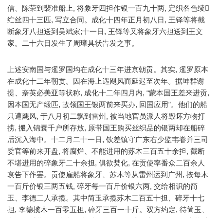
信、陈荣到裴准船上, 将象牙四担作银一百九十两, 定织各色绫
纻丝四十三匹, 写立合同。成化十四年正月初八日, 王铎等将截
断象牙八担送到吴斌家;十一日, 王铎等又将象牙六担送到王文
家。二十六日发生了周璋具状告发之事。
上述安南国与暹罗国均在成化十三年进京朝贡。其实, 暹罗原本
在成化十二年朝贡。因在海上遇飓风而延迟至次年。据坤群谢
提、奈英必美亚等状称, 成化十二年四月内, “蒙本国王差来进贡,
因本国无产缎匹, 故领国王银两前来买办, 回国应用”。他们的船
只遭飓风, 于八月初二飘到雷州, 被当地官员派人将毁坏方物打
捞, 搬入锦嚢千户所存放, 原带国王购买丝织品的银两却在船碎
后沉入海中。十二月二十一日, 钦差镇守广东右少监韦眷并三司
委官等前来开盘, 将腐烂、不能进用的苏木三百五十余担, 截断
不堪进用的碎象牙二十余担, 俱欲焚化, 在贡使率番众二百余人
哀告下作罢。贡使雇船将象牙、苏木等从雷州运到广州, 按每木
一百斤价银三两五钱, 碎牙每一百斤价银六两, 交给相识的简
玉、李德二人承揽。其中简玉承揽苏木二百五十担、碎牙十七
担, 李德揽木一百零五担, 碎牙三百一十斤。双方约定, 待简玉、