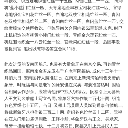
冔接收, “织造遍地织金纻丝一十五匹, 闪色纻丝二十一匹。”陈冔
将“蓝小毬门纻丝一匹、天青遍地金串枝宝相花纻丝一匹、官绿
遍地织金宝相花纻丝一匹、白遍地双枝宝相花纻丝一匹、青闪
色双枝宝相花纻丝二匹、青闪白纻丝一匹、白闪蓝纻丝一匹”, 交
给彦璋转交使臣收讫。但陈冔尚欠合同内银52两织造未完, 时已
上机织造的有柳黄小毬门纻丝一段、青织金六莲花纻丝一匹、
矾红遍地织金十八云纻丝一段、官绿闪红纻丝一段。后因事发
被捉到官, 追出以陈冔名签立合同11纸。
此次进贡的安南国船只, 也带有大量象牙在南京交易, 再购置丝
织品回国。据南京金吾左卫右千户老军阮福供, 成化十三年十一
月初六日, 安南国行人裴准进贡, 在南京上新河湾泊销售夹带的
象牙。时阮福与同是老军的涂安也在买卖, 与裴准答话时, 因语
音相同认作乡亲。裴准请他作中找人织缎匹。阮福引上元县民
人王文到裴准船上写立合同, 将象牙六担作银二百七十两, 织造
各色罗绢七十五匹。当日, 又领上元县民人吴斌到通事何循船上,
将截断象牙八担作银三百二十两, 定织各色纻丝四十二匹。阮福
在江东门坝边雇佣周敬、王铎小船, 将象牙送与王文、吴斌家,
每牙一担给船银七钱。十二月初四日, 阮福又引上元县民人王