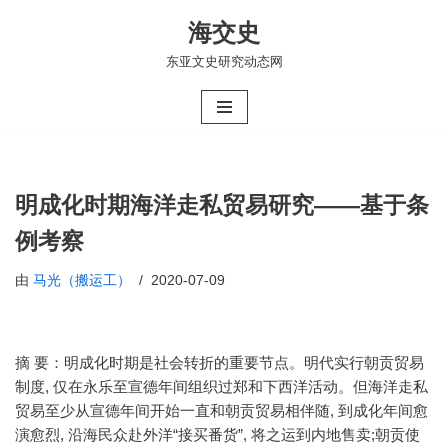
海交史
跳
东亚文史研究动态网
至
正
文
明成化时期海洋走私贸易研究——基于条
例考察
由
马光（搬运工）
2020-07-09
摘 要：明成化时期是社会转折的重要节点。明代实行朝贡贸易
制度, 仅在永乐至宣德年间组织过郑和下西洋活动。但海洋走私
贸易至少从宣德年间开始一直和朝贡贸易相伴随, 到成化年间愈
演愈烈, 沿海民众赴外洋“接买番货”, 将之运到内地售卖;朝贡使