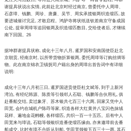
谢提具状说出实情, 此前赴北京时经过南京, 曾委托中人周璋、
石彦璋、钱鹏、周珍、唐廉、吴节、周实承揽银两织造缎匹, 故
要进城催讨完足, 才敢启程。鸿胪寺将状纸送钦差南京守备成国
公处, 提审周璋等追回银两及织造缎匹数目, 交给使者后, 才继续
南下回国。26
据坤群谢提具状称, 成化十三年八月, 暹罗国和安南国使臣赴北
京朝贡, 经南京时, 以所带货物折算银两, 委托周璋等订购丝绸等
物。此在南京锦衣卫镇抚司户籍出身的周璋出首告词中有详细
说明:
成化十三年八月初三日, 暹罗国进贡使臣杜文斌等, 到于上新河
湾泊, 有经纪韩源、陈质等引领邻人石聪、钱鹏等合伙用礼, 俱
赴番船交结, 卖过象牙、苏木银共七百三十六两, 回家又凭中人
田宽, 会约在城机户陈冔等家, 织造各样大红黄并八宝闪色抹绒
花样、遍地金花帏幔, 各样缎匹, 共织一百一十五匹。后有中人
田宽来与璋说, 石聪等领银织造番使缎匹缘由, 亦来邀璋前去番
船成交, 比时有璋不合听从到船, 凭田宽领银五百三十一两, 其石