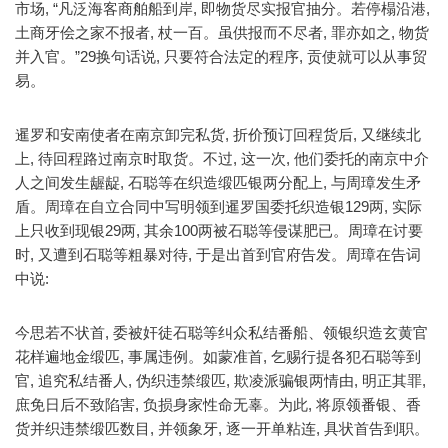
市场, “凡泛海客商舶船到岸, 即物货尽实报官抽分。若停榻沿港,
土商牙侩之家不报者, 杖一百。虽供报而不尽者, 罪亦如之, 物货
并入官。”29换句话说, 只要符合法定的程序, 贡使就可以从事贸
易。
暹罗和安南使者在南京卸完私货, 折价预订回程货后, 又继续北
上, 待回程路过南京时取货。不过, 这一次, 他们委托的南京中介
人之间发生龌龊, 石聪等在织造缎匹银两分配上, 与周璋发生矛
盾。周璋在自立合同中写明领到暹罗国委托织造银129两, 实际
上只收到现银29两, 其余100两被石聪等侵谋肥已。周璋在讨要
时, 又遭到石聪等粗暴对待, 于是出首到官府告发。周璋在告词
中说:
今思若不状首, 委被奸徒石聪等纠众私结番船、领银织造玄黄官
花样遍地金缎匹, 事属违例。如蒙准首, 乞赐行提各犯石聪等到
官, 追究私结番人, 伪织违禁缎匹, 欺凌派骗银两情由, 明正其罪,
庶免日后不致陷害, 负损身家性命无辜。为此, 将原领番银、香
货并织违禁缎匹数目, 并领象牙, 逐一开单粘连, 具状首告到职。