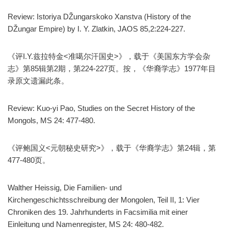
Review: Istoriya DŽungarskoko Xanstva (History of the
DŽungar Empire) by I. Y. Zlatkin, JAOS 85,2:224-227.
《评I.Y.兹拉特金<准噶尔汗国史>》，载于《美国东方学会杂
志》第85辑第2期，第224-227页。按，《华裔学志》1977年目
录原文遗漏此条。
Review: Kuo-yi Pao, Studies on the Secret History of the
Mongols, MS 24: 477-480.
《评鲍国义<元朝秘史研究>》，载于《华裔学志》第24辑，第
477-480页。
Walther Heissig, Die Familien- und
Kirchengeschichtsschreibung der Mongolen, Teil II, 1: Vier
Chroniken des 19. Jahrhunderts in Facsimilia mit einer
Einleitung und Namenregister, MS 24: 480-482.