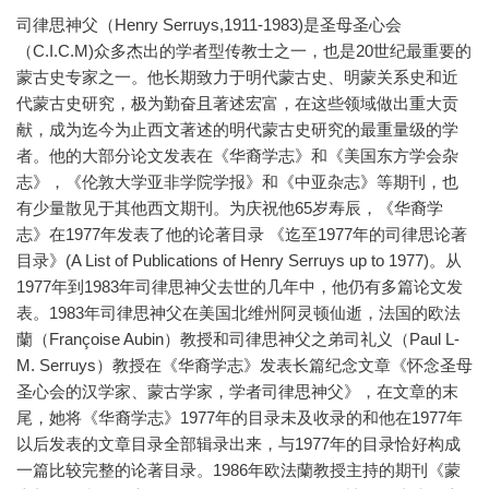
司律思神父（Henry Serruys,1911-1983)是圣母圣心会
（C.I.C.M)众多杰出的学者型传教士之一，也是20世纪最重要的
蒙古史专家之一。他长期致力于明代蒙古史、明蒙关系史和近
代蒙古史研究，极为勤奋且著述宏富，在这些领域做出重大贡
献，成为迄今为止西文著述的明代蒙古史研究的最重量级的学
者。他的大部分论文发表在《华裔学志》和《美国东方学会杂
志》，《伦敦大学亚非学院学报》和《中亚杂志》等期刊，也
有少量散见于其他西文期刊。为庆祝他65岁寿辰，《华裔学
志》在1977年发表了他的论著目录 《迄至1977年的司律思论著
目录》(A List of Publications of Henry Serruys up to 1977)。从
1977年到1983年司律思神父去世的几年中，他仍有多篇论文发
表。1983年司律思神父在美国北维州阿灵顿仙逝，法国的欧法
蘭（Françoise Aubin）教授和司律思神父之弟司礼义（Paul L-
M. Serruys）教授在《华裔学志》发表长篇纪念文章《怀念圣母
圣心会的汉学家、蒙古学家，学者司律思神父》，在文章的末
尾，她将《华裔学志》1977年的目录未及收录的和他在1977年
以后发表的文章目录全部辑录出来，与1977年的目录恰好构成
一篇比较完整的论著目录。1986年欧法蘭教授主持的期刊《蒙