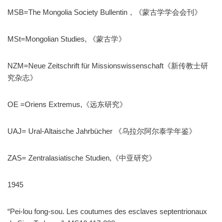
MSB=The Mongolia Society Bullentin，《蒙古学学会会刊》
MSt=Mongolian Studies, 《蒙古学》
NZM=Neue Zeitschrift für Missionswissenschaft《新传教士研
究杂志》
OE =Oriens Extremus,《远东研究》
UAJ= Ural-Altaische Jahrbücher 《乌拉尔阿尔泰学年鉴》
ZAS= Zentralasiatische Studien,《中亚研究》
1945
“Pei-lou fong-sou. Les coutumes des esclaves septentrionaux