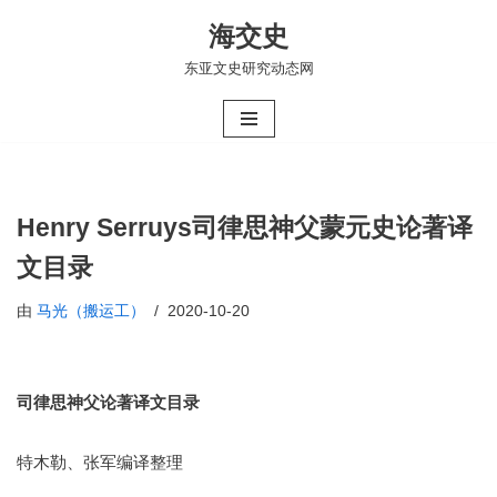
海交史
跳
东亚文史研究动态网
至
正
文
Henry Serruys司律思神父蒙元史论著译
文目录
由
马光（搬运工）
2020-10-20
司律思神父论著
译文
目录
特木勒、张军编译整理