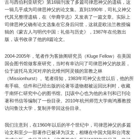
古与西伯利亚研究》第16辑刊发了多篇司律思神父的遗稿，这
一辑几乎成为司律思神父的论文集。直到1990年，司礼义神父
代其兄整理遗稿，在《华裔学志》又发表了一篇文章。实际上
司律思神父确有论文选集在它身后问世，这就是欧法兰教授编
辑的《蒙古人与明代中国：礼俗与历史》，1987年在伦敦出
版，该书收录了他的8篇论文。
2004-2005年，笔者作为客旅阁研究员（Kluge Fellow）在美国
国会图书馆做客座研究，当时有幸访问了司律思神父的故居，
位于波托马克河对岸的北维州阿灵顿的宣教之林
（Missionhurst）。笔者得知，1983年司神父去世以后，他的所
有手稿、信件和已经出版的论著等遗物都被运回比利时，收藏
于南怀仁研究中心的图书馆。[1]该中心也为他的未刊和已刊论
著和书信等编制了一份目录。2010年杭州师范大学南鸿雁教授
访问鲁汶大学，复制并带回这份目录。
我们注意到，在1960年以后的半个世纪中，司律思神父的多篇
论文和至少一部著作已被译为汉文，相继在中国大陆和台湾发