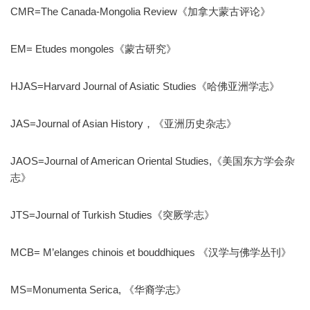
CMR=The Canada-Mongolia Review《加拿大蒙古评论》
EM= Etudes mongoles《蒙古研究》
HJAS=Harvard Journal of Asiatic Studies《哈佛亚洲学志》
JAS=Journal of Asian History，《亚洲历史杂志》
JAOS=Journal of American Oriental Studies,《美国东方学会杂
志》
JTS=Journal of Turkish Studies《突厥学志》
MCB= M’elanges chinois et bouddhiques 《汉学与佛学丛刊》
MS=Monumenta Serica, 《华裔学志》