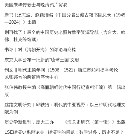
美国来华传教士与晚清鸦片贸易
新书 | 汤志波、赵颖洁编《中国分省公藏古籍书目总录（1949
—2024）》出版
别再找了！最全的中国历史老照片数字资源导航（含台大、哈
佛、杜克等馆藏）
书评｜对《清朝开海》的评论与商榷
东京大学公布一批新的“琉球王国”文献
刊文 || 明代正德年间（1506—1521）浙江市舶司提举考论——
以张邦奇的两篇诗序为中心
张伯伟教授主编《高丽朝鲜时代中国行纪资料汇编》第一辑出
版
丝路文明研究︱邱轶皓：明代的中亚视野：以三种明代地理文
献为例
历史学新集刊，厦大主办——《海关史研究（第一辑）》出版
LSE经济史系辩论会 | 经济学的问题：数学过多，历史不足？