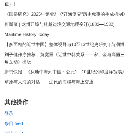
辑）》
《民俗研究》2025年第4期|《“迁海复界”历史叙事的生成机制》
何斯薇 | 龙州开埠与桂越边境交通地理变迁(1889—1932)
Maritime History Today
【多面相的近世中国】整体视野与10至13世纪史研究 | 苗润博
刘子健作序推荐，黄宽重《近世中韩关系——宋、金与高丽三
角互动》出版
新书快报 | 《从地中海到中国：公元1—10世纪的印度洋贸易》
草原与大海的对话——辽代的海疆与海上交通
其他操作
登录
条目 feed