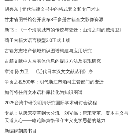
胡兴东 | 元代法律文书中的格式套文和专门术语
甘肃省图书馆公开发布8千多册古籍全文影像资源
新书：《一个海滨城市的传统与变迁：山海之间的威海卫》
荀子古籍大语言模型2.0正式上线
古籍方志物产领域知识图谱构建与应用研究
古籍文献中人名实体信息的提取方法及实现研究
章清 陈力卫｜《近代日本汉文文献丛刊》序
争贡之役500年：明代浙江市舶司主管部门的变迁
如何将任何文本语料库转化为知识图谱
2025台湾中研院明清研究国际学术研讨会议程
专题：从唐宋变革到大分流｜刘光临：唐宋变革、资本主义与
天道人心——略论陈寅恪保守主义史学思想的魅力
新编碑刻集书目