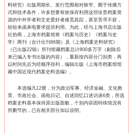
料研究》出版周期长、发行范围相对狭窄。囿于传播方
式和技术条件，许多想要有效保存利用这些珍贵档案资
源的中外学者和文史爱好者难觅其踪，甚至苦寻不获，
纷纷来函来电要求提供利用。为此，经与上海书店出版
社协商，上海市档案馆将《档案与历史》《档案与史
学》两刊（合计出刊86期）及《上海档案史料研究》
（已出版22辑）所刊馆藏档案总计800多万字（剔除后
来已编入专书出版的内容），重新按内容分门别类，再
以时间先后为经顺序排列，编辑出版《上海市档案馆馆
藏中国近现代档案史料选编》。
本选编凡12册，分为政治军事、经济金融、文化教
育、市政社会、函电日记、自述回忆口述访谈6类，所选
档案史料基本保持原出版面貌，个别内容因特殊情况有
所删节的，已在相关部分加以说明。