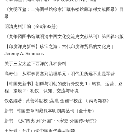
《文明互鉴：上海图书馆徐家汇藏书楼馆藏珍稀文献图录》目
录
明清史料汇编（全9集93册）
《梵蒂冈图书馆藏明清中西文化交流史文献丛刊》第四辑出版
【印度洋史新书】珍宝之海：古代印度洋贸易的文化史 |
Jeremy A. Simmons
关于三宝太监下西洋的几种资料
高寿仙｜从军事要塞到治理单元：明代卫所远不止是军营
【韩国史新书】朝鲜与明朝的使行外交史 1：转换、运营、路
程、接境 2：礼仪、认知、交流与环境
佚名編著 ; 黃善萍點校 ;葉農 金國平校注 《 兩粵雜存》
新书 | 韩国奎章阁藏孤本明别集丛刊（全十册）
新书 |《从“四夷”到“外国”：<宋史·外国传>研究》
王宏斌：孙中山论中国近代毒品问题