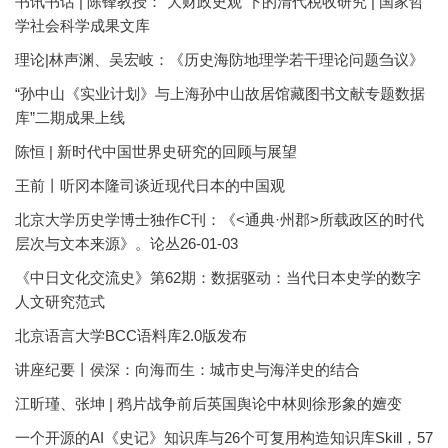
书讯书话 | 陈锋教授：“大财政史观”下的清代税收研究 | 国家哲
学社会科学成果文库
理论|林声渊、吴宏岐：《历史海防地理学若干理论问题刍议》
“孙中山《实业计划》与上海孙中山故居馆藏图书文献专题数据
库”二期成果上线
陈恒 | 新时代中国世界史研究的回顾与展望
王前丨听冈本隆司谈近现代日本的中国观
北京大学历史学博士独作C刊：《<通典·州郡>所载政区的时代
层次与文本来源》。论丛26-01-03
《中日文化交流史》第62期：数据驱动：当代日本史学的数字
人文研究范式
北京语言大学BCC语料库2.0版发布
讲座纪要丨侯深：向海而生：城市史与海洋史的结合
江昕瑾、张坤 | 鸦片战争前后英国舆论中林则徐形象的嬗变
一个开源的AI《史记》知识库与26个可复用构造知识库Skill，57