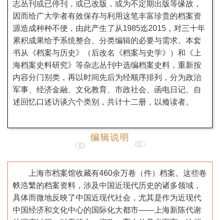
志丛刊或已停刊，或已改版，或为不定期出版等缘故，
因而给广大学者有效保存与利用这笔丰富珍贵的档案资
源造成种种不便，由此产生了从1985迄2015，对三十年
累积成果给予系统整合、分类编辑的必要与需求。本套
书从《档案与历史》（后改名《档案与史学》）和《上
海档案史料研究》等杂志丛刊中选编档案史料，重新按
内容分门别类，再以时间先后为经顺序排列，分为政治
军事、经济金融、文化教育、市政社会、函电日记、自
述回忆口述访谈六个类别，共计十二册，以飨读者。
编辑说明
上海市档案馆收藏有460余万卷（件）档案。这些卷
帙浩繁的档案资料，涉及中国近现代历史的诸多领域，
具体而微地反映了中国近现代社会，尤其是作为近现代
中国经济和文化中心的国际化大都市——上海新陈代谢