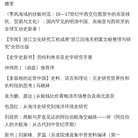
嬗变
《季风海域的丝银对流：16—17世纪中西交往图景中的东亚移
民、贸易与文化》：国内罕见的明清中国、东南亚与西班牙的
全球互动史新著！
【学闻】浙江文化研究工程成果“浙江旧海关档案文献整理与研
究”全部出版
【史学史新书】劳特利奇东亚史学研究手册
仲伟民 | 《崩盘》推荐序
【多面相的近世中国】史料、语言和理论：元史研究世界性和
长时段的思考 | 马晓林
袁为鹏、龚达 | 从银钱比价看晚清市场整合及南北差异
包茂红：从海洋史研究到海洋环境史研究
刘迎胜：商船与罗盘见证的阿拉伯航海交融路——评《阿拉伯
人的大航海：从古代到中世纪早期》
新书｜刘家峰、罗蕊《乐道院潍县集中营资料编译（第一