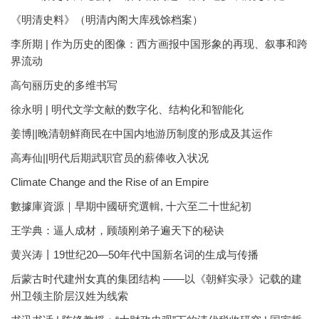
《明清史料》（明清内阁大库残馀档案）
李所期 | 作为历史的图像：西方画报中国形象的再现、叙事和跨
界流动
高句丽历史的多维书写
徐永明 | 明代文学文献的数字化、结构化和智能化
姜博||晚清朝鲜商民在中国内地游历制度的形成及其运作
高寿仙||明代后期武职官员的薪俸收入状况
Climate Change and the Rise of an Empire
數據庫資源｜早期中國研究選輯, 十六至二十世紀初
王学典：逼人成材，顾颉刚弟子遍天下的秘诀
黄兴涛丨19世纪20—50年代中国新名词的生成与传播
后蒙古时代建州女真的集团结构 ——以《朝鲜实录》记载的建
州卫领主阶层汉姓为线索