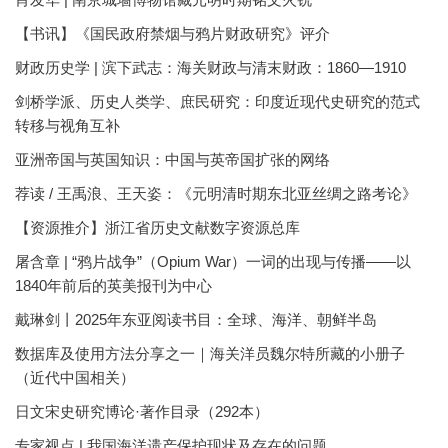
【书讯】《国民政府禁烟与鸦片财政研究》评介
财政历史学 | 滨下武志：海关财政与清末财政：1860—1910
剑桥学派、历史人类学、庶民研究：印度近现代史研究的范式
转移与视角互补
亚洲帝国与英国知识：中国与英帝国扩张的网络
荐读 / 王禹浪、王天姿：《元明清时期东北亚丝绸之路考论》
【资源推介】浙江省历史文献数字资源总库
屠含章 | “鸦片战争”（Opium War）一词的出现与传播——以
1840年前后的英美报刊为中心
戴琳剑丨2025年东亚阅读书目：全球、海洋、朝鲜半岛
数据库及使用方法分享之一｜海关洋员魏尔特所藏的小册子
（近代中国相关）
日文宋史研究博论·著作目录（292本）
专家视点 | 我国海洋遗产保护现状及存在的问题