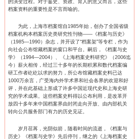
的演变过程。对于鉴史、资政、育人的意义而言，这些
档案资料的重要性是不言而喻的。
为此，上海市档案馆自1985年始，创办了全国省级
档案机构本档案历史类研究性刊物——《档案与历史》
（1985—1990）杂志，并开设了“档案架”等专栏，作为
向社会公布馆藏档案的窗口和平台。嗣后，《档案与史
学》（1994—2004）、《上海档案史料研究》（2006迄
今）薪火相传，经过三十多年的长期积累和数代档案编
研工作者矻矻以求的努力，所公布馆藏档案史料已达
1000万余言，广受海内外学术界和社会各界的欢迎和好
评，并在此基础上形成了许多中国近现代史和上海史研
究的学术成果。这些档案史料得以公布利用，是改革开
放四十多年来中国档案界由封闭走向开放、由内部机关
转向公共服务部门有力的历史见证。
岁月荏苒，光阴似箭，随着时间的流逝，《档案与
历史》《档案与史学》先后停刊，继之的《上海档案史