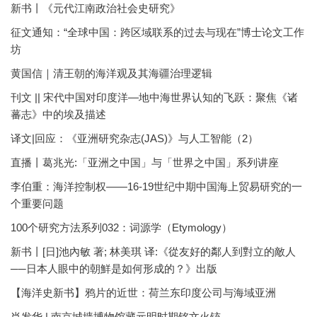
新书丨《元代江南政治社会史研究》
征文通知：“全球中国：跨区域联系的过去与现在”博士论文工作
坊
黄国信｜清王朝的海洋观及其海疆治理逻辑
刊文 || 宋代中国对印度洋—地中海世界认知的飞跃：聚焦《诸
蕃志》中的埃及描述
译文|回应：《亚洲研究杂志(JAS)》与人工智能（2）
直播丨葛兆光:「亚洲之中国」与「世界之中国」系列讲座
李伯重：海洋控制权——16-19世纪中期中国海上贸易研究的一
个重要问题
100个研究方法系列032：词源学（Etymology）
新书丨[日]池內敏 著; 林美琪 译:《從友好的鄰人到對立的敵人
──日本人眼中的朝鮮是如何形成的？》出版
【海洋史新书】鸦片的近世：荷兰东印度公司与海域亚洲
肖发华 | 南京城墙博物馆藏元明时期铭文火铳