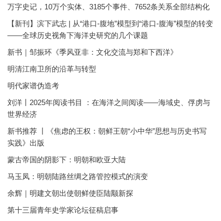
万字史记，10万个实体、3185个事件、7652条关系全部结构化
【新刊】滨下武志 | 从“港口-腹地”模型到“港口-腹海”模型的转变
——全球历史视角下海洋史研究的几个课题
新书｜邹振环《季风亚非：文化交流与郑和下西洋》
明清江南卫所的沿革与转型
明代家谱伪造考
刘洋丨2025年阅读书目 ：在海洋之间阅读——海域史、俘虏与
世界经济
新书推荐 丨《焦虑的王权：朝鲜王朝“小中华”思想与历史书写
实践》出版
蒙古帝国的阴影下：明朝和欧亚大陆
马玉凤：明朝陆路丝绸之路管控模式的演变
余辉｜明建文朝出使朝鲜使臣陆颙新探
第十三届青年史学家论坛征稿启事