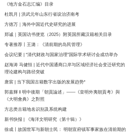
《地方金石志汇编》目录
杜凯月 | 洪武元年山东行省设治济南考
方徳万｜海外中国近代史研究的进展
郑诚｜英国访书便览（2025）附英国所藏汉籍相关目录
专著推荐丨王潞：《清前期的岛民管理》
会议纪要 | “清代财政与国家治理”国际学术研讨会成功举办
赵海涛 马健恒 | 近代中国通商口岸与区域经济社会变迁研究的
理论建构与路径突破
唐宸 | 当下我国古籍数字出版的发展趋势*
郭嘉輝 ‖ 明中後期「朝貢論述」——《皇明外夷朝貢考》與
《大明會典》之對照
方志类古籍地名识别及系统构建
新书快报 | 《海洋文明研究（第十辑）》
徐成丨故国世军与新朝士民： 明朝宣府镇军事家族在清前期的