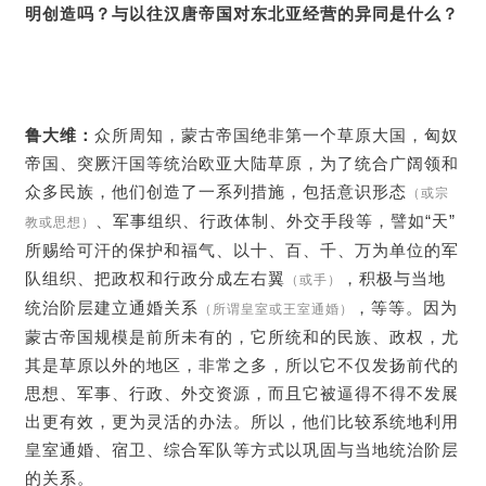
明创造吗？与以往汉唐帝国对东北亚经营的异同是什么？
鲁大维：
众所周知，蒙古帝国绝非第一个草原大国，匈奴
帝国、突厥汗国等统治欧亚大陆草原，为了统合广阔领和
众多民族，他们创造了一系列措施，包括意识形态
（或宗
、军事组织、行政体制、外交手段等，譬如“天”
教或思想）
所赐给可汗的保护和福气、以十、百、千、万为单位的军
队组织、把政权和行政分成左右翼
，积极与当地
（或手）
统治阶层建立通婚关系
，等等。因为
（所谓皇室或王室通婚）
蒙古帝国规模是前所未有的，它所统和的民族、政权，尤
其是草原以外的地区，非常之多，所以它不仅发扬前代的
思想、军事、行政、外交资源，而且它被逼得不得不发展
出更有效，更为灵活的办法。所以，他们比较系统地利用
皇室通婚、宿卫、综合军队等方式以巩固与当地统治阶层
的关系。