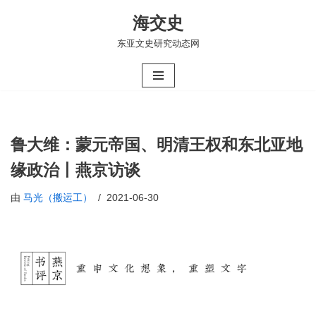
海交史
跳
东亚文史研究动态网
至
正
文
鲁大维：蒙元帝国、明清王权和东北亚地
缘政治丨燕京访谈
由
马光（搬运工）
2021-06-30