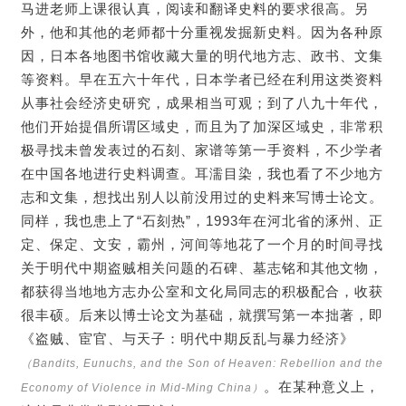
马进老师上课很认真，阅读和翻译史料的要求很高。另
外，他和其他的老师都十分重视发掘新史料。因为各种原
因，日本各地图书馆收藏大量的明代地方志、政书、文集
等资料。早在五六十年代，日本学者已经在利用这类资料
从事社会经济史研究，成果相当可观；到了八九十年代，
他们开始提倡所谓区域史，而且为了加深区域史，非常积
极寻找未曾发表过的石刻、家谱等第一手资料，不少学者
在中国各地进行史料调查。耳濡目染，我也看了不少地方
志和文集，想找出别人以前没用过的史料来写博士论文。
同样，我也患上了“石刻热”，1993年在河北省的涿州、正
定、保定、文安，霸州，河间等地花了一个月的时间寻找
关于明代中期盗贼相关问题的石碑、墓志铭和其他文物，
都获得当地地方志办公室和文化局同志的积极配合，收获
很丰硕。后来以博士论文为基础，就撰写第一本拙著，即
《盗贼、宦官、与天子：明代中期反乱与暴力经济》
（Bandits, Eunuchs, and the Son of Heaven: Rebellion and the
。在某种意义上，
Economy of Violence in Mid-Ming China）