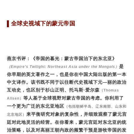
▌
全球史视域下的蒙元帝国
燕京书评：《帝国的暮光：蒙古帝国治下的东北亚》
是
（Empire’s Twilight: Northeast Asia under the Mongols）
你早期的英文著作之一，也是你在中国大陆出版的第一本
中文译作。该书既不同于以往断代史视域下元—丽的政治
互动史，也区别于杉山正明、托马斯·爱尔森
（Thomas
等人基于全球视野对蒙古帝国的考虑。你利用了
Allsen）
一个更为广泛的东北亚地区
（包括朝鲜半岛、辽东南部、山东和
来平衡研究对象的复杂性，并细致观察了蒙元宫
北京地区）
廷对此地灵活的经营。在你看来，蒙元宫廷对东北亚的统
治策略，以及对高丽王朝内政的频繁干预是游牧帝国的发