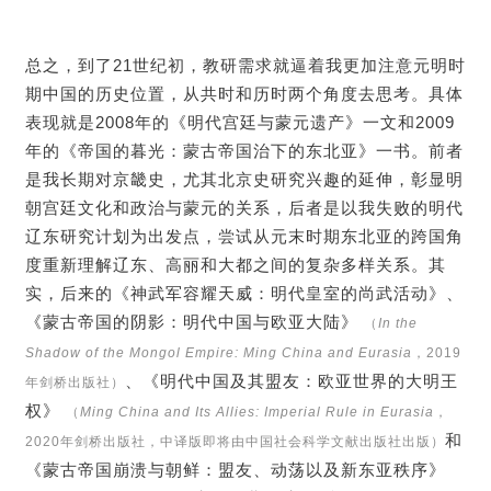
总之，到了21世纪初，教研需求就逼着我更加注意元明时
期中国的历史位置，从共时和历时两个角度去思考。具体
表现就是2008年的《明代宫廷与蒙元遗产》一文和2009
年的《帝国的暮光：蒙古帝国治下的东北亚》一书。前者
是我长期对京畿史，尤其北京史研究兴趣的延伸，彰显明
朝宫廷文化和政治与蒙元的关系，后者是以我失败的明代
辽东研究计划为出发点，尝试从元末时期东北亚的跨国角
度重新理解辽东、高丽和大都之间的复杂多样关系。其
实，后来的《神武军容耀天威：明代皇室的尚武活动》、
《蒙古帝国的阴影：明代中国与欧亚大陆》
（
In the
Shadow of the Mongol Empire: Ming China and Eurasia
，2019
、《明代中国及其盟友：欧亚世界的大明王
年剑桥出版社）
权》
（
Ming China and Its Allies: Imperial Rule in Eurasia
，
和
2020年剑桥出版社，中译版即将由中国社会科学文献出版社出版）
《蒙古帝国崩溃与朝鲜：盟友、动荡以及新东亚秩序》