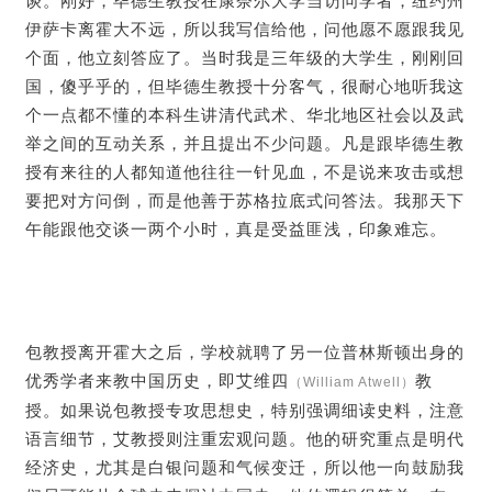
谈。刚好，毕德生教授在康奈尔大学当访问学者，纽约州
伊萨卡离霍大不远，所以我写信给他，问他愿不愿跟我见
个面，他立刻答应了。当时我是三年级的大学生，刚刚回
国，傻乎乎的，但毕德生教授十分客气，很耐心地听我这
个一点都不懂的本科生讲清代武术、华北地区社会以及武
举之间的互动关系，并且提出不少问题。凡是跟毕德生教
授有来往的人都知道他往往一针见血，不是说来攻击或想
要把对方问倒，而是他善于苏格拉底式问答法。我那天下
午能跟他交谈一两个小时，真是受益匪浅，印象难忘。
包教授离开霍大之后，学校就聘了另一位普林斯顿出身的
优秀学者来教中国历史，即艾维四
教
（William Atwell）
授。如果说包教授专攻思想史，特别强调细读史料，注意
语言细节，艾教授则注重宏观问题。他的研究重点是明代
经济史，尤其是白银问题和气候变迁，所以他一向鼓励我