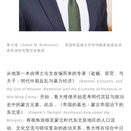
鲁大维（David M. Robinson），美国柯盖德大学何鸿毅家族基金讲
座亚洲研究暨历史教授
从他第一本由博士论文改编而来的专著《盗贼、宦官、与
天子：明代中期反乱与暴力经济》
（Bandits, Eunuchs, and
the Son of Heaven: Rebellion and the Economy of Violence in
开始，鲁大维便开始思考明代宫廷与政治
Mid-Ming China）
史中的蒙古元素。此后，《帝国的暮光：蒙古帝国治下的
东北亚》
（Empire’s Twilight: Northeast Asia under the
将视角游移至蒙元时代东北亚地区的人口流
Mongols）
动、文化交流与错综复杂的政治关系，鲁大维在综合中日