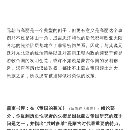
元朝与高丽是一个典型的例子，但更有意义是高丽这个事
例只不过是冰山一角，成吉思汗和他的后代都与欧亚大陆
各地的统治阶层都建立了非常密切关系。因此，与其说元
廷对东北亚的统治策略以及对高丽王朝内政的频繁干预是
游牧帝国的发明创造，或许不如说是蒙古帝国的发明创
造。汉唐等历代汉族政权，都比不上蒙古帝国领土之大、
民族之多，所以没有被逼得做出类似的政策。
燕京书评：在《帝国的暮光》
绪论部
（后简称《暮光》）
分，你提到历史性视野的失衡是困扰蒙古帝国研究的棘手
问题之一，并指出“共时多维”是蒙古时代最重要的特点。