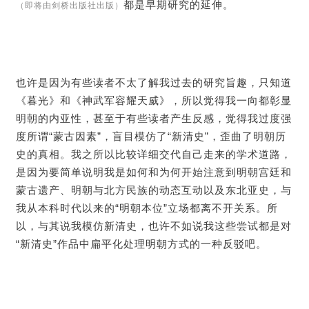
都是早期研究的延伸。
（即将由剑桥出版社出版）
也许是因为有些读者不太了解我过去的研究旨趣，只知道
《暮光》和《神武军容耀天威》，所以觉得我一向都彰显
明朝的内亚性，甚至于有些读者产生反感，觉得我过度强
度所谓“蒙古因素”，盲目模仿了“新清史”，歪曲了明朝历
史的真相。我之所以比较详细交代自己走来的学术道路，
是因为要简单说明我是如何和为何开始注意到明朝宫廷和
蒙古遗产、明朝与北方民族的动态互动以及东北亚史，与
我从本科时代以来的“明朝本位”立场都离不开关系。所
以，与其说我模仿新清史，也许不如说我这些尝试都是对
“新清史”作品中扁平化处理明朝方式的一种反驳吧。