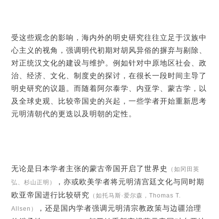
受这些观念的影响，海内外的明史研究往往立足于汉族中
心主义的视角，强调明代初期对胡风异俗的摒弃与剔除、
对正统汉文化的建设与维护。例如针对中原地区社会、政
治、经济、文化、制度史的探讨，在很长一段时间主导了
明史研究的议题。而随着阿尔泰学、内亚学、蒙古学，以
及全球史观、比较帝国史的兴起，一些学者开始重新思考
元明清朝代的更迭以及明朝的定性。
无论是日本学者主张的蒙古帝国开启了世界史
（如冈田英
，亦或欧美学者将元明清宫廷文化与同时期
弘、杉山正明）
欧亚帝国进行比较研究
（如托马斯·爱尔森，Thomas T.
，还是国内学者强调元明清宗教政策与边疆治理
Allsen）