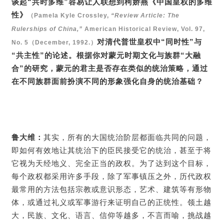
谈起“共时多维”容易让人联想到柯娇燕《中国皇权的多维
性》
（Pamela Kyle Crossley,
“Review Article: The
Rulerships of China,”
American Historical Review, Vol. 97,
对清代普世皇权中“同时性”与
No. 5（December, 1992.）
“共主性”的论述。根据你对蒙元时期文化与族群“大融
合”的研究，蒙元的君主是否存在类似的统治策略，通过
在不同族群面前扮演不同的形象强化自身的统治基础？
鲁大维：
其实，所有的大国统治阶层都面临共同的问题，
即如何有效地让其统治下的臣民接受它的统治，甚至于将
它视为天经地义、完全正当的政权。为了达到这个目标，
每个政权都采用许多手段，除了军事镇压之外，历代政权
最常用的方法包括宗教或意识形态，艺术、建筑等有形物
体，或通过礼义或军事游行来证明自己的正统性。领土越
大，民族、文化、语言、信仰等越多，不言而喻，挑战越