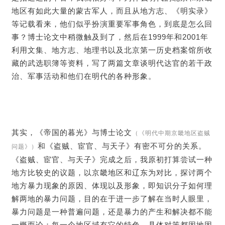
地区有如此大量的蒙古军人，而且从地方志、《明实录》
等记载看来，他们似乎扮演重要军事角色，到底是怎么回
事？博士论文中稍微触及到了，然后在1999年和2001年
利用文集、地方志、地理书以及北京第一历史档案馆所收
藏的武选职簿等资料，写了两篇文章谈明代达官的若干政
治、军事活动和他们在明代的各种形象。
其实，《帝国的暮光》与博士论文
（《明代中期京畿地区盗贼
和《盗贼、宦官、与天子》有密不可分的关系。
问题》）
《盗贼、宦官、与天子》完成之后，我原初打算尝试一种
地方比较史的议题，以京畿地区和辽东为对比，探讨两个
地方暴力现象的原因、体现以及形象，即知识分子如何理
解两地的暴力问题，目的在于进一步了解在当时人眼里，
暴力问题是一种普遍问题，还是暴力的产生和解决都不能
一概而论；每一个地区域有它的特色，具体对策都因地因