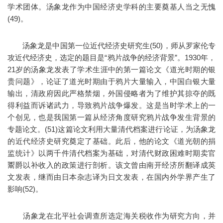
学术团体。汤象龙作为中国经济史学科的主要奠基人当之无愧
(49)。
汤象龙是中国第一位近代经济史研究生(50)，师从罗家伦专
攻近代经济史，选定的题目是“鸦片战争的经济背景”。1930年，
21岁的汤象龙发表了学术生涯中的第一篇论文《道光时期的银
贵问题》，论证了道光时期由于鸦片大量输入，中国白银大量
输出，清政府因此严格禁烟，外国侵略者为了维护其掠夺的既
得利益而诉诸武力，导致鸦片战争爆发。这是当时学术上的一
个创见，也是我国第一篇从经济角度研究鸦片战争发生背景的
专题论文。(51)这篇论文利用大量清代档案进行论证，为汤象龙
的近代经济史研究奠定了基础。此后，他的论文《道光朝的捐
监统计》以两千件清代档案为基础，对清代财政困难时期卖官
鬻爵以补收入的政策进行剖析。该文曾由南开经济所翻译成英
文发表，继而由日本杂志译为日文发表，在国内外学界产生了
影响(52)。
汤象龙在北平社会调查所选定海关税收作为研究方向，并