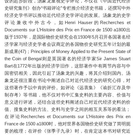
设的起步阶段，汤象龙重视史学评论，不仅在《中国近代经济
史研究集刊》创办“书籍评论”专栏推介经济史书籍，还撰写中外
经济史学书评以推动近代经济史学评论的发展。汤象龙的史学
评论兼收中外古今，如Henri Hauser的Recherches et
Documents sur L’Histoire des Prix en France de 1500 a1800出
版于1937年，是国际物价史研究会在1930年5月召开各国著名经
济学家与经济史学者会议商定的各国物价史研究五年计划的最
新成果(47)；Principles of Money Applied to the Present State of
the Coin of Bengal则是英国著名的经济学家Sir James Stuart
Bart在1772年出版的经济学旧作，这部著作中有两节内容与中
国密切相关，因此引起了汤象龙的兴趣，将其介绍到国内。汤
象龙还很注重在书论中阐述自己对近代经济史的研究心得，对
这些著作予以中肯的评价。如评论《远衷集》《谕折汇存及华
制存考》等书籍，他不仅对书中汇集史料的主要内容、价值与
意义进行评述，还结合这些史料阐述自己对近代经济史料的价
值、搜集史料的方法、史料与史学之间的相互关系等的看法；
在评论Recherches et Documents sur L’Histoire des Prix en
France de 1500 a1800时，他对世界各国物价史研究做了简明扼
要的梳理；在评价《张季子九录》时，在肯定这本书对研究近