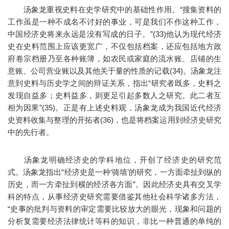
汤象龙重视史料在史学研究中的基础性作用。“搜集资料的
工作虽是一种不成名不讨好的事业，可是我们不作这种工作，
中国经济史将来永远是没有写成的日子。”(33)他认为现代经济
史在史料范围上应该更宽广，不仅包括档案，还应包括地方政
府卷宗档册乃至各种账簿，如农民或家庭的流水账、店铺的生
意账、公司营业账以及其他关于量的性质的记载(34)。汤象龙注
意到史料与历史学之间的辩证关系，指出“研究者既多，史料之
发现自益多；史料益多，则更足引起多数人之研究。此二者互
相为因果”(35)。正是有上述史料观，汤象龙成为我国近代经济
史资料收集与整理的开拓者(36)，也是将档案运用到经济史研究
中的先行者。
汤象龙明确经济史的学科地位，开创了经济史的研究范
式。汤象龙指出“经济史是一种‘骑墙’的研究，一方面牵扯到纵的
历史，而一方牵扯到横的经济各方面”。因此经济史具有交叉学
科的特点，从事经济史研究需要借鉴其他社会科学诸多方法，
“史事的批判与资料的审定需要比较放大的眼光，现象和问题的
分析复需要经济法律统计等科的知识，非比一种普通的单纯的