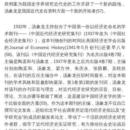
府档案为我国史学界研究近代史的工作开辟了一个新的园地，
汤象龙是我国近代史在资料方面一个新的开拓者(57)。
1932年，汤象龙主持创办了中国第一份以经济史命名的学
术期刊——《中国近代经济史研究集刊》(1937年改为《中国社
会经济史集刊》)，这本刊物创刊的时间比美国经济史学会出版
的Journal of Economic History(1941年5月创刊)还要早八年
(58)。该刊以《中国近代经济史研究集刊》为名共出版4卷7期，
主编是陶孟和与汤象龙，1937年更名之后共出版4卷7期，主编
分别由陶孟和、汤象龙、梁方仲、朱庆永、张荫麟、吴晗担
任。在该刊的五任主编当中，汤象龙任职时间最长，对这本期
刊的学术风格和旨趣影响最深。第1卷第1期的发刊词，汤象龙
对该刊的办刊宗旨与理念，对近代经济史研究的宗旨、目标、
理论、方法步骤等都做了阐述，这是建设中国经济史学的第一
个比较全面的方案(59)。作为这本期刊的主编，汤象龙不仅自己
撰写论文发表，还组织北平社会调查所近现代经济史组以及“史
学研究会”的成员积极发表论文，带动了一个活跃的经济史研究
作者群，倡导了近代经济史实证研究，有力推动社会史论战后