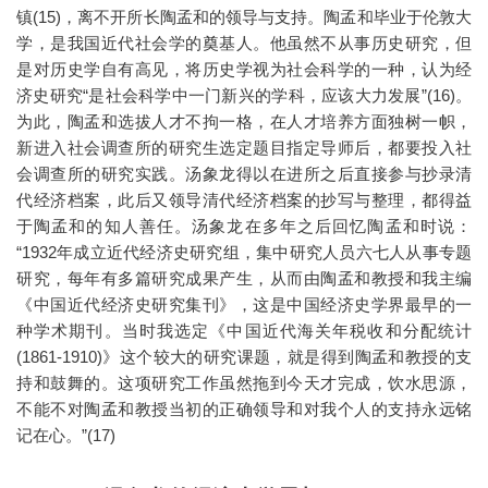
镇(15)，离不开所长陶孟和的领导与支持。陶孟和毕业于伦敦大
学，是我国近代社会学的奠基人。他虽然不从事历史研究，但
是对历史学自有高见，将历史学视为社会科学的一种，认为经
济史研究“是社会科学中一门新兴的学科，应该大力发展”(16)。
为此，陶孟和选拔人才不拘一格，在人才培养方面独树一帜，
新进入社会调查所的研究生选定题目指定导师后，都要投入社
会调查所的研究实践。汤象龙得以在进所之后直接参与抄录清
代经济档案，此后又领导清代经济档案的抄写与整理，都得益
于陶孟和的知人善任。汤象龙在多年之后回忆陶孟和时说：
“1932年成立近代经济史研究组，集中研究人员六七人从事专题
研究，每年有多篇研究成果产生，从而由陶孟和教授和我主编
《中国近代经济史研究集刊》，这是中国经济史学界最早的一
种学术期刊。当时我选定《中国近代海关年税收和分配统计
(1861-1910)》这个较大的研究课题，就是得到陶孟和教授的支
持和鼓舞的。这项研究工作虽然拖到今天才完成，饮水思源，
不能不对陶孟和教授当初的正确领导和对我个人的支持永远铭
记在心。”(17)