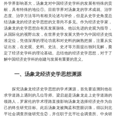
外学界影响甚大，汤象龙对中国经济史学科的发展有特殊的贡
献，具有特殊的地位①。目前学界对汤象龙的学术成就、治学
态度、治学方法等均有相关论述与评价，但是从史学史角度总
结汤象龙的经济史学思想的文章尚不多见。作为经济史学家，
汤象龙的史学思想自有其发展脉络。他以先进的史观为指导，
从国际化的视野出发，在世界史学发展大势中为中国经济史找
准定位，凭借深厚的理论功底和对史料的娴熟把握，注重从实
证出发，在史观、史料、史法、史才等方面提出独到见解，奠
定了经济史学科的理论基础。总结他的经济史学思想，对于了
解中国经济史学科的创建与发展有重要的意义。
一、汤象龙经济史学思想渊源
探究汤象龙经济史学思想的学术渊源，首先要追溯到他在
求学道路上遇到的几位导师。梁启超是汤象龙走上史学道路的
领路人，罗家伦的学术理路直接影响汤象龙选择经济史作为自
己的终生研究目标。此后汤象龙被陶孟和慧眼识珠，得以到北
平社会调查所做研究生②，并任职于北平社会调查所、中央研