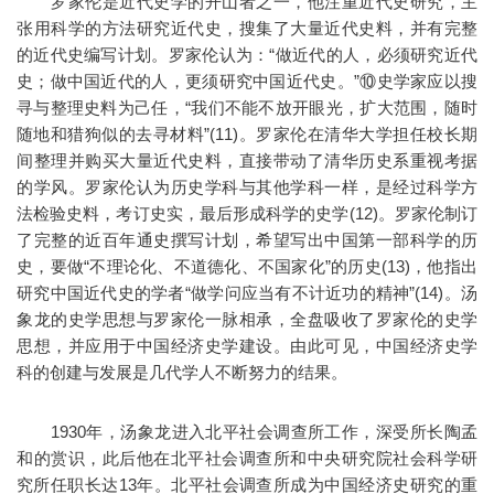
罗家伦是近代史学的开山者之一，他注重近代史研究，主
张用科学的方法研究近代史，搜集了大量近代史料，并有完整
的近代史编写计划。罗家伦认为：“做近代的人，必须研究近代
史；做中国近代的人，更须研究中国近代史。”⑩史学家应以搜
寻与整理史料为己任，“我们不能不放开眼光，扩大范围，随时
随地和猎狗似的去寻材料”(11)。罗家伦在清华大学担任校长期
间整理并购买大量近代史料，直接带动了清华历史系重视考据
的学风。罗家伦认为历史学科与其他学科一样，是经过科学方
法检验史料，考订史实，最后形成科学的史学(12)。罗家伦制订
了完整的近百年通史撰写计划，希望写出中国第一部科学的历
史，要做“不理论化、不道德化、不国家化”的历史(13)，他指出
研究中国近代史的学者“做学问应当有不计近功的精神”(14)。汤
象龙的史学思想与罗家伦一脉相承，全盘吸收了罗家伦的史学
思想，并应用于中国经济史学建设。由此可见，中国经济史学
科的创建与发展是几代学人不断努力的结果。
1930年，汤象龙进入北平社会调查所工作，深受所长陶孟
和的赏识，此后他在北平社会调查所和中央研究院社会科学研
究所任职长达13年。北平社会调查所成为中国经济史研究的重