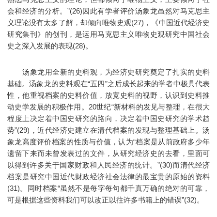
会和经济的分析。”(26)因此有学者评价汤象龙虽然对马克思主
义理论没有太多了解，却倾向唯物史观(27)，《中国近代经济史
研究集刊》的创刊，是运用马克思主义唯物史观研究中国社会
史之深入发展的表现(28)。
汤象龙用全新的史料观，为经济史研究奠定了扎实的史料
基础。汤象龙的史料观在“五四”之后成长起来的学者中极具代表
性，他重视档案的史料价值，放宽史料的视野，认识到史料推
动史学发展的积极作用。20世纪“新材料的发见与整理，在很大
程度上决定着中国史研究的路向，决定着中国史研究的学术趋
势”(29)，近代经济史建立在清代档案的发现与整理基础上。汤
象龙高度评价档案的性质与价值，认为“档案是从前政府多少年
遗留下来而未曾发表过的文件，从研究经济史的去看，里面可
以得到许多关于国家财政和人民经济的统计。”(30)而清代经济
档案是研究中国近代财政经济社会法律的最宝贵的原始的资料
(31)。同时档案“虽然不是每字每句都千真万确的绝对的可靠，
可是根据这些资料我们可以改正以往许多书籍上的错误”(32)。