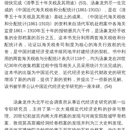
很快完成《清季五十年关税及其用途》(53)。汤象龙穷尽一生完
成的《中国近代海关税收和分配统计(1861-1910)》，是在《清
季五十年关税及其用途》基础上的成果。《中国近代海关税收
和分配统计(1861-1910)》的资料来自清代军机处档案中各海关
监督1861～1910年五十年的报销册共六千件，是汤象龙经手收
集的全部档案的百分之五。这本书充分利用两套海关税收和分
配统计表，论证以海关税务司制度为核心的海关行政权的沦
丧，是中国封建经济变成半殖民地半封建经济的契机。书中利
用的两套海关税收与分配统计表共计118个，均为汤象龙在20世
纪30年代收集档案过程中指导相关人员采用统计方法完成的。
这本书的出版为中国近代史、近代经济史和近代财政史的研究
增添了新的内容，提供了新的资料，并提出了一些新的见解。
该书被学界公认中国近代经济史学研究的一座丰碑。(54)
汤象龙作为北平社会调查所从事近代经济史研究的第一位
专职研究员，主持了第一次大规模近代经济史料的抄录与整
理。20世纪初故宫内阁大库档案的发现与河南安阳殷墟甲骨档
案、敦煌莫高窟藏经洞经卷档案的发现并列为三大史料发现。
藏于故宫博物院文献馆的雍正至宣统的军机处档案，内中有不