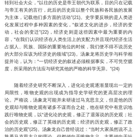
转到社会大众，“以往的历史是帝王朝代为联系，目的只在记载
与帝王有关的言行，此后的历史应以整个民族和各民族的发展
为主体，记载他们多方面的活动”(21)。史学要反映的是人类进
化发展过程中多种因素的变化，“叙述文化的进步，经济的变
动，社会的变迁”(22)，经济史则是这些因素中最为重要的内
容，“在我们认识经济在人类生活上的支配力并且现代经济生活
占据人、民族、国际的重要地位的时候，我们便不得不说历史
的大部分应该为经济史的领域”(23)。汤象龙将历史学与科学相
提并论，认为：“一切经济史的叙述必须根据事实，不可凭空臆
度，所采用的方法应与研究其他的严格的科学无异。”(24)
随着经济史研究不断深入，进化论史观逐渐显现出一定的
局限性，唯物史观的出现成为指导史学研究的更高层次的理
论。严格说，汤象龙可能并未研读过马克思主义，但是他的历
史观却与唯物史观有诸多不谋而合之处，他在研究中有意识地
践行唯物史观，以“进化论的史观，修正了退落说的历史观；社
会的历史观，修正了英雄的历史观；经济的历史观，修正了政
治的历史观”(25)。汤象龙自己曾经说过：“当时大家虽然说不上
熟悉马克思主义的理论，但都倾向于唯物主义，主要倾向于社