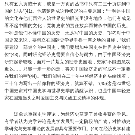
只有五六页或十页，或是一万页的丛书中只有二三十页讲到中
国的过去”(41)。他清楚造成这种状况的主要原因：“一种是中国
的文化在他们西洋人治世界史的眼光里没有地位，他们有成见
看不起中国的文化，竟将史家的责任放弃而抹杀中国的历史。
一种是他们不懂中国的历史，无从写中国的历史。”(42)对于中
国史家来说，要树立在国际史学界争得一席之地的目标，“我们
要建设一部健全的中国史，我们要增加中国史在世界史中的地
位”(43)。同时研究经济史需要自信心与耐力，由于中国经济史
研究起步较晚，面对一片荒芜的经济史园地，史家“不能图急功
近效……只能一步一步的走，将来中国经济史的写成不一定要
在我们的手”(44)。“我们能够在二十年中将经济史的头绪找着，
三十年内写出一部像样的经济史，就算不错。”(45)这是20世纪
中国史家对中国史学与世界史学的清醒认识，也是中国年轻史
家在国难当头之时爱国主义与民族主义精神的体现。
汤象龙重视史学评论，为经济史奠定了兼收并蓄的学风。
有学者认为史学评论是史学发展到一定阶段的产物，对推动史
学研究与史学理论的发展都具有重要作用。(46)在经济史学科建