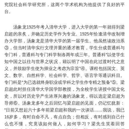
究院社会科学研究所，这两个学术机构为他提供了良好的平
台。
汤象龙1925年考入清华大学，进入大学的第一年就得到梁
启超的亲炙，并确定历史学作为专业。1925年恰逢清华改制增
办大学部，汤象龙是清华大学的第一届学生。他虽然读政治系
③，但当时清华实行文理并重的通才教育，学生分成普通科与
专门科，普通科与专门科学制各两年或三年。普通科“以使学生
知中国之以往与世界之状况，籍以明了中国在此过渡时代之意
义，并鼓励学生使为择业之考虑为宗旨”④。课程包括国文、英
文、数学、自然科学、社会科学、哲学、语言学等通识科目。
专门科是“为已选就终身职业或学科之学生作专精之预备”⑤。梁
启超此时担任清华大学国学部教授，为全校学生讲授中国文化
史，所以对历史学产生浓厚兴趣的汤象龙，得以选定梁启超为
导师⑥。汤象龙多年之后回忆与梁启超的见面，仍记忆犹新：
“日前又想起六十多年前梁启超和我的一次谈话……我说，我已
16岁多，有时自命不凡，有点自负；但相反，有时感到自己什
么也不懂，究竟该如何做人，如何学习？梁先生笑着回答