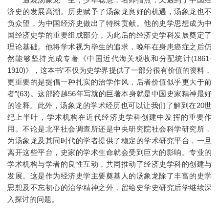
济史的发展高潮。历史赋予了汤象龙良好的机遇，汤象龙也不
负众望，为中国经济史做出了特殊贡献。他的史学思想成为中
国经济史学的重要组成部分，为此后的经济史学科发展奠定了
理论基础。他将学术视为毕生的追求，晚年在身患癌症之后仍
然能够坚持完成专著《中国近代海关税收和分配统计(1861-
1910)》，这本书“不仅为史学界提供了一部分很有价值的资料，
更重要的是提倡一种扎实的治学作风，后者价值似乎更大于前
者”(63)。这部跨越56年写就的巨著本身就是中国史家精神最好
的诠释。此外，汤象龙的学术经历也可以让我们了解到在20世
纪上半叶，学术机构在近代经济史学科创建中发挥的重要作
用。不论是北平社会调查所还是中央研究院社会科学研究所，
为汤象龙及其同时代的学者提供了稳定的学术研究平台，一旦
离开这些平台，史家的学术生命就会受到巨大的影响。专业的
学术机构与学者的良性互动，共同推动了经济史学科的创建与
发展。这是作为经济史学主要奠基人的汤象龙除了丰富的史学
思想及不忘初心的治学精神之外，留给史学史研究后学继续深
入探讨的问题。