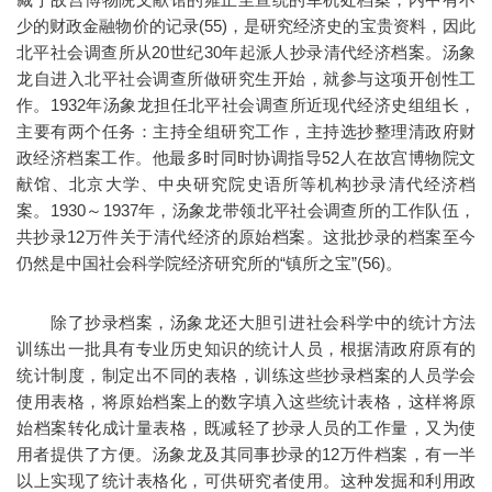
少的财政金融物价的记录(55)，是研究经济史的宝贵资料，因此
北平社会调查所从20世纪30年起派人抄录清代经济档案。汤象
龙自进入北平社会调查所做研究生开始，就参与这项开创性工
作。1932年汤象龙担任北平社会调查所近现代经济史组组长，
主要有两个任务：主持全组研究工作，主持选抄整理清政府财
政经济档案工作。他最多时同时协调指导52人在故宫博物院文
献馆、北京大学、中央研究院史语所等机构抄录清代经济档
案。1930～1937年，汤象龙带领北平社会调查所的工作队伍，
共抄录12万件关于清代经济的原始档案。这批抄录的档案至今
仍然是中国社会科学院经济研究所的“镇所之宝”(56)。
除了抄录档案，汤象龙还大胆引进社会科学中的统计方法
训练出一批具有专业历史知识的统计人员，根据清政府原有的
统计制度，制定出不同的表格，训练这些抄录档案的人员学会
使用表格，将原始档案上的数字填入这些统计表格，这样将原
始档案转化成计量表格，既减轻了抄录人员的工作量，又为使
用者提供了方便。汤象龙及其同事抄录的12万件档案，有一半
以上实现了统计表格化，可供研究者使用。这种发掘和利用政