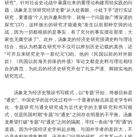
研究”。针对社会史论战中暴露出来的重理论构建而轻实践的问
题，汤象龙主张研究经济史要“从大处着眼、小处下手”进行实证
研究，要遵循“个人的兴趣和所学，就每一个问题做广博深湛的
探究”(37)，这样做出的研究才能避免“发生以前那种空洞的论
战，因为一切都根据的是事实，有了充分的事实摆在那里，大
家也无庸空谈了”。此外，汤象龙的经济史研究强调史料与理论
结合，他认为档案在研究中不仅可以辨别历史记载的真伪，还
“可开后来研究史学一新纪元”(38)。他的《民国以前的对外赔
款》《民国以前海关担保的外债》等论文都是史料与理论相结
合的典范，为此后的经济史研究开创了扎实严谨、脚踏实地的
研究范式。
汤象龙为经济史预设书写模式，以“专题”开始，终极目标是
“通史”。中国史学的近代化过程中一个显著的标志就是史学专科
化，专题研究与通史研究成为近代史学的主要研究和书写模
式，但是民国时期“专题”与“通史”之间存在明显的不平衡。汤象
龙希望打破“专题”与“通史”之间的隔阂，寻找一条由“专”而“通”的
道路。因为中国经济史学科起步晚，与国外学者的差距大，不
论是史料的搜集整理，还是专门问题的研究，仅靠某一个人的