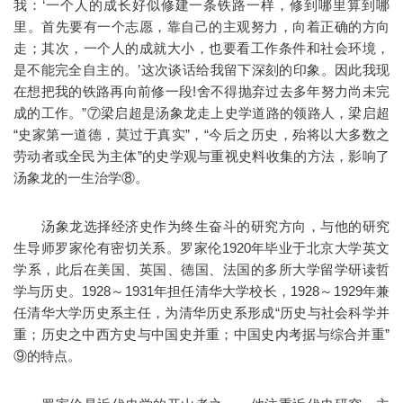
我：‘一个人的成长好似修建一条铁路一样，修到哪里算到哪
里。首先要有一个志愿，靠自己的主观努力，向着正确的方向
走；其次，一个人的成就大小，也要看工作条件和社会环境，
是不能完全自主的。’这次谈话给我留下深刻的印象。因此我现
在想把我的铁路再向前修一段!舍不得抛弃过去多年努力尚未完
成的工作。”⑦梁启超是汤象龙走上史学道路的领路人，梁启超
“史家第一道德，莫过于真实”，“今后之历史，殆将以大多数之
劳动者或全民为主体”的史学观与重视史料收集的方法，影响了
汤象龙的一生治学⑧。
汤象龙选择经济史作为终生奋斗的研究方向，与他的研究
生导师罗家伦有密切关系。罗家伦1920年毕业于北京大学英文
学系，此后在美国、英国、德国、法国的多所大学留学研读哲
学与历史。1928～1931年担任清华大学校长，1928～1929年兼
任清华大学历史系主任，为清华历史系形成“历史与社会科学并
重；历史之中西方史与中国史并重；中国史内考据与综合并重”
⑨的特点。