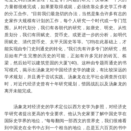
力量都很难完成，如果要取得成就，必须依靠众多史学工作者
的分工合作。“目前我们最急切的办法，当然是集合许多有志的
史家作大规模有计划的工作，每个人研究一个时代或一专门范
围。从时代划分，我们有各朝代的研究，如唐史、明史。从性
质划分，我们有田赋史、货币史。或更进一步的分析，如明代
田赋史、清代货币史、太平天国史等等。”(39)在此基础上，才
能实现由专门史到通史的转化，“我们先有许多专门的研究，然
后始有产生完整的历史的可能，正如有许多完好的砖瓦、栋
梁，然后始可以建筑坚固的大厦”(40)。这种由专题而通史的书
写模式，揭示出汤象龙对中国经济史学的建设，有比较深远的
学术规划，并且勇于尝试实践。汤象龙在北平社会调查所任职
时，对近代经济史曾有十年研究规划，惜因战乱以及汤象龙的
离开未能完成。
汤象龙对经济史的学术定位以西方史学为参照，对经济史
学研究者提出更高的专业要求。他认为史家要了解中国史学在
国际史学界的地位，“每每翻阅一部西文的世界史，我们很难看
到中国史在全书中占到一个相当的地位，总是五六百页的书中