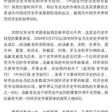
中国经济史学研究的学术大转向。《中国近代经济史研究集
刊》虽然出版时间不长，却以专业化的作者队伍及高质量的文
章成为中国经济史学发展新阶段的起点，被视为中国学术界研
究经济史的创举(60)。
20世纪专业学术团体如雨后春笋层出不穷，这是近代史学
转型的重要表现。1934年5月27日以清华同学会为主的史学研究
会成立，由汤象龙和吴晗发起，由汤象龙、吴晗、谷霁光、梁
方仲、夏鼐、朱庆永、孙毓棠、刘隽、罗玉东和罗尔纲组成，
汤象龙被选为总务。这个史学研究会是近代第一个以经济史研
究为号召的学术团体，汤象龙虽然年轻但学龄最老，经常组织
大家研究问题，开展会务，在短期内创办了《益世报·史学副
刊》《中央日报·史学副刊》，发表了大量研究经济史的论文，
研究会的会员此后多数成为中国经济史学界的栋梁。经济史研
究专业团体的出现，被学界认为是经济史学科成熟的主要标志
之一(61)，汤象龙在这个研究会中起到的重要作用不言而喻，因
此被誉为第一代经济史学家群体的领军人物(62)。
通观汤象龙一生，少年聪慧，名师指点，又遇到了中国经