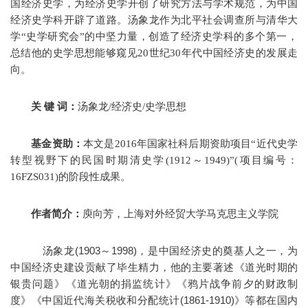
国经济史学，为经济史学开创了研究方法与学术规范，为中国
经济史学科开辟了道路。汤象龙作为北平社会调查所与清华大
学“史学研究会”的中坚力量，创造了经济史学科的多个第一，
总结他的史学思想能够窥见20世纪30年代中国经济史的发展走
向。
关 键 词：
汤象龙/经济史/史学思想
基金资助：
本文是2016年国家社科后期资助项目“近代史学
转型视野下的民国时期清史学(1912～1949)”(项目编号：
16FZS031)的阶段性成果。
作者简介：
庾向芳，上海对外经贸大学马克思主义学院
汤象龙(1903～1998)，是中国经济史的奠基人之一，为
中国经济史建设贡献了毕生精力，他的主要著述《道光时期的
银贵问题》《道光朝的捐监统计》《鸦片战争前夕的财政制
度》《中国近代海关税收和分配统计(1861-1910)》等都在国内