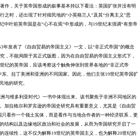
史著作，关于英帝国形成的叙事基本持以下看法：英国扩张并没有明
行之时，还出现了针对殖民地的“小英格兰人”及其“分离主义”思
世纪中叶前英帝国是在“心不在焉”中形成的，与19世纪末强调“有形帝
953年发表了《自由贸易的帝国主义》一文，以“非正式帝国”的概念
研究，不能局限于其正式版图，因为在自由贸易的帝国主义形式下，
9世纪的英帝国，应该考察这个触角伸张到世界各地的“非正式帝
中东、拉丁美洲和亚洲的不同国家。因此，他们主张19世纪英帝国扩
殖民地的研究。
《非洲与维多利亚时代》一书中体现出来。该书聚焦于非洲不同地区的
。加拉格尔和罗宾逊的帝国史研究具有重要意义，尤其是《自由贸
国只看作一个领土实体，而是看作与当地合作者的一种经济联系，更
的结构以及边缘地区政治和社会的发展，从而为帝国研究开启了一
的连续性，这不仅为解释19世纪的英帝国主义，也为解释20世纪的