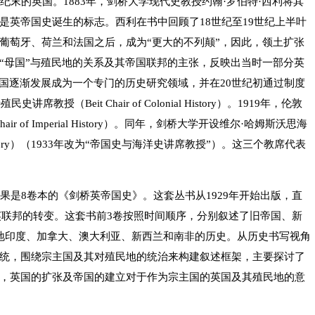
纪末的英国。1883年，剑桥大学现代史教授约翰·罗伯特·西利将其
是英帝国史诞生的标志。西利在书中回顾了18世纪至19世纪上半叶
葡萄牙、荷兰和法国之后，成为“更大的不列颠”，因此，领土扩张
“母国”与殖民地的关系及其帝国联邦的主张，反映出当时一部分英
英国逐渐发展成为一个专门的历史研究领域，并在20世纪初通过制度
（Beit Chair of Colonial History）。1919年，伦敦
 of Imperial History）。同年，剑桥大学开设维尔·哈姆斯沃思海
aval History）（1933年改为“帝国史与海洋史讲席教授”）。这三个教席代表
果是8卷本的《剑桥英帝国史》。这套丛书从1929年开始出版，直
向英联邦的转变。这套书前3卷按照时间顺序，分别叙述了旧帝国、新
地印度、加拿大、澳大利亚、新西兰和南非的历史。从历史书写视角
统，围绕宗主国及其对殖民地的统治来构建叙述框架，主要探讨了
，英国的扩张及帝国的建立对于作为宗主国的英国及其殖民地的意