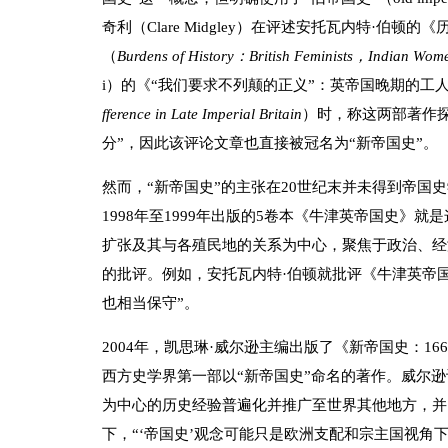
奇利（Clare Midgley）在评述安托瓦内特·伯顿
（
Burdens of History：British Feminists，Indian Wo
i）的《“我们要求不列颠的正义”：英帝国晚期的工
fference in Late Imperial Britain
）时，称这两部著作探
分”，因此该评论文章也直接被冠名为“新帝国史”。
然而，“新帝国史”的主张在20世纪末并未得到帝国
1998年至1999年出版的5卷本《牛津英帝国史
扩张及其与各殖民地的关系为中心，聚焦于政治、经
的批评。例如，安托瓦内特·伯顿就批评《牛津英帝
也相当保守”。
2004年，凯思琳·威尔逊主编出版了《新帝国史：1
西方史学界第一部以“新帝国史”命名的著作。威尔
为中心的历史经验普遍化并推广至世界其他地方，并
下，“‘帝国史’观念可能只是欧洲支配和宗主国视角下的