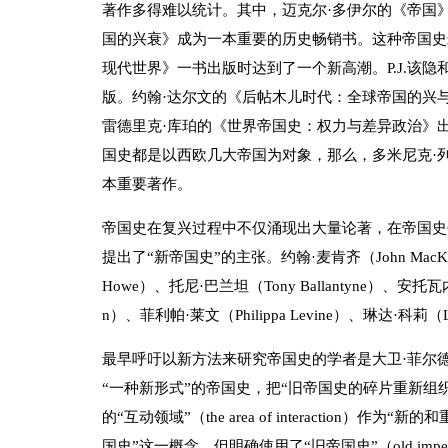
著作多得难以统计。其中，迈克尔·多伊尔的《帝国
国的兴衰》成为一本重要的历史畅销书。这种帝国史
现代世界》一书出版时达到了一个新高潮。P.J.该隐
版。约翰·达尔文的《后帖木儿时代：全球帝国的兴与衰
雷德里克·库珀的《世界帝国史：权力与差异政治》出
国史都是以西欧几大帝国为对象，那么，多米尼克·
本重要著作。
帝国史在复兴过程中不仅涌现出大量论著，在帝国史
提出了“新帝国史”的主张。约翰·麦肯齐（John MacKenz
Howe）、托尼·巴兰坦（Tony Ballantyne）、安托瓦内特
n）、菲利帕·莱文（Philippa Levine）、琳达·科
最早呼吁以新方法来研究帝国史的学者是大卫·菲尔德豪斯（D
“一种新形式”的帝国史，把“旧帝国史的碎片重新组
的“互动领域”（the area of interactio
国史”这一概念，但明确使用了“旧帝国史”（old imper