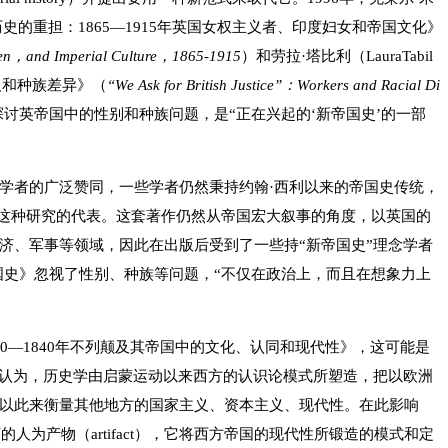
的《历史的重担：1865—1915年英国女权主义者、印度妇女和帝国文化》
men，and Imperial Culture，1865-1915
）和劳拉·塔比利（LauraTabil
人和种族差异》（
“We Ask for British Justice”：Workers and Racial Di
讨英帝国中的性别和种族问题，是“正在兴起的‘新帝国史’的一部
史学者的广泛赞同，一些学者仍然秉持约翰·西利以来的帝国史传统，
》就是这种研究的代表。这套著作仍然从帝国宏大叙事的角度，以英国的
济、军事等领域，因此在出版后受到了一些持“新帝国史”理念学者
国史》忽视了性别、种族等问题，“不仅在政治上，而且在想象力上
660—1840年不列颠及其帝国中的文化、认同和现代性》，这可能是
逊认为，历史学由启蒙运动以来西方的认识论模式所塑造，把以欧洲
以此来衡量其他地方的国家主义、资本主义、现代性。在此影响
人为产物（artifact），它将西方帝国的现代性所锻造的模式和定