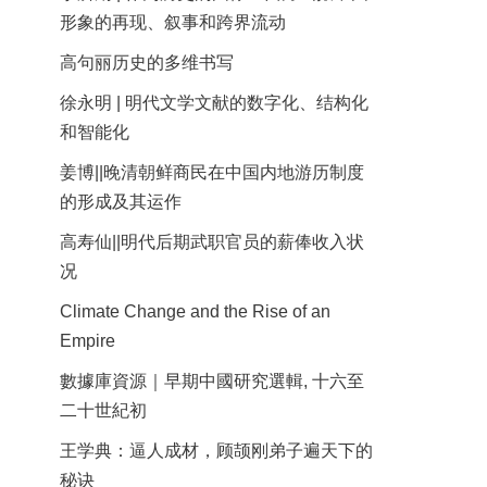
形象的再现、叙事和跨界流动
高句丽历史的多维书写
徐永明 | 明代文学文献的数字化、结构化
和智能化
姜博||晚清朝鲜商民在中国内地游历制度
的形成及其运作
高寿仙||明代后期武职官员的薪俸收入状
况
Climate Change and the Rise of an
Empire
數據庫資源｜早期中國研究選輯, 十六至
二十世紀初
王学典：逼人成材，顾颉刚弟子遍天下的
秘诀