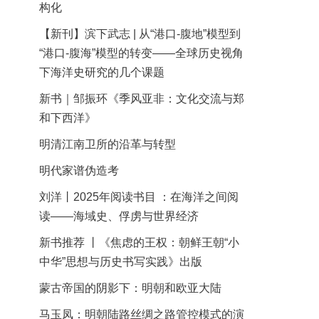
构化
【新刊】滨下武志 | 从“港口-腹地”模型到
“港口-腹海”模型的转变——全球历史视角
下海洋史研究的几个课题
新书｜邹振环《季风亚非：文化交流与郑
和下西洋》
明清江南卫所的沿革与转型
明代家谱伪造考
刘洋丨2025年阅读书目 ：在海洋之间阅
读——海域史、俘虏与世界经济
新书推荐 丨《焦虑的王权：朝鲜王朝“小
中华”思想与历史书写实践》出版
蒙古帝国的阴影下：明朝和欧亚大陆
马玉凤：明朝陆路丝绸之路管控模式的演