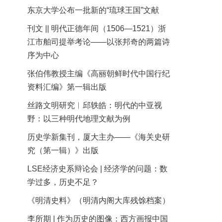
东京大学公布一批新的“琉球王国”文献
刊文 || 明代正德年间（1506—1521）浙
江市舶司提举考论——以张邦奇的两篇诗
序为中心
张伯伟教授主编《高丽朝鲜时代中国行纪
资料汇编》第一辑出版
丝路文明研究︱邱轶皓：明代的中亚视
野：以三种明代地理文献为例
历史学新集刊，厦大主办——《海关史研
究（第一辑）》出版
LSE经济史系辩论会 | 经济学的问题：数
学过多，历史不足？
《明清史料》（明清内阁大库残馀档案）
李所期 | 作为历史的图像：西方画报中国