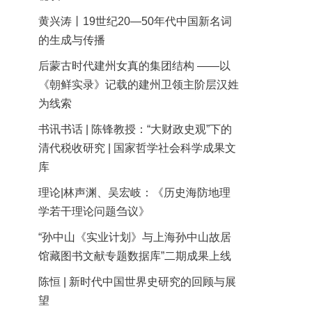
黄兴涛丨19世纪20—50年代中国新名词
的生成与传播
后蒙古时代建州女真的集团结构 ——以
《朝鲜实录》记载的建州卫领主阶层汉姓
为线索
书讯书话 | 陈锋教授：“大财政史观”下的
清代税收研究 | 国家哲学社会科学成果文
库
理论|林声渊、吴宏岐：《历史海防地理
学若干理论问题刍议》
“孙中山《实业计划》与上海孙中山故居
馆藏图书文献专题数据库”二期成果上线
陈恒 | 新时代中国世界史研究的回顾与展
望