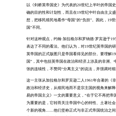
以《剑桥英帝国史》为代表的20世纪上半叶的帝国
确的目的性和计划性，而且在19世纪中叶自由主义盛
想，把移民殖民地看作“母国”的“负担”。因此，19
国”不同。
针对这种观点，约翰·加拉格尔和罗纳德·罗宾逊于1
表达了不同的看法。他们认为，对19世纪英帝国的
英帝国的正式版图只是帝国看得见的部分。要理解1
国”，其中包括英帝国在政治和经济上涉及的非洲、
张的连续性，不赞同“分离主义”的说法，并强调对
这一主张从加拉格尔和罗宾逊二人1961年合著的
政治和经济史，从殖民地而不是宗主国的视角来解释
易的帝国主义》一文的重要意义，“在于它不再把帝
为重要的是，它转而关注帝国中心的特性、土著社会
个新的视角……他们坚称正式与非正式帝国统治之间