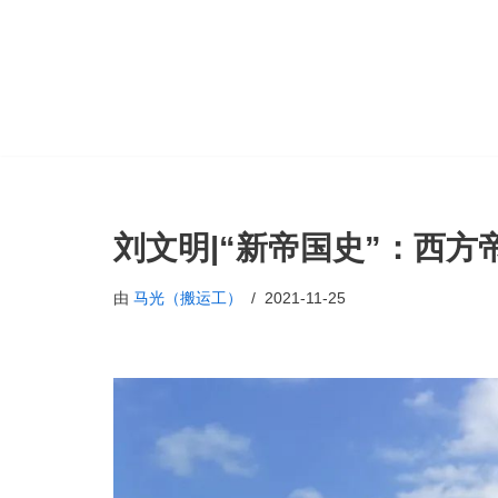
跳
至
正
文
刘文明|“新帝国史”：西
由
马光（搬运工）
2021-11-25