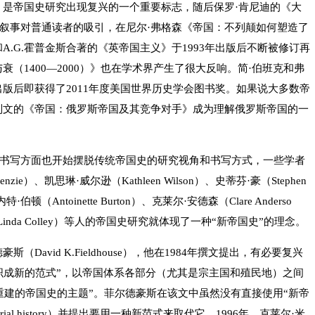
》是帝国史研究出现复兴的一个重要标志，随后保罗·肯尼迪的《大
叙事对普通读者的吸引，在尼尔·弗格森《帝国：不列颠如何塑造了
和A.G.霍普金斯合著的《英帝国主义》于1993年出版后不断被修订再
（1400—2000）》也在学术界产生了很大反响。简·伯班克和弗
版后即获得了2011年度美国世界历史学会图书奖。如果说大多数帝
列文的《帝国：俄罗斯帝国及其竞争对手》成为理解俄罗斯帝国的一
书写方面也开始摆脱传统帝国史的研究视角和书写方式，一些学者
ie）、凯思琳·威尔逊（Kathleen Wilson）、史蒂芬·豪（Stephen
·伯顿（Antoinette Burton）、克莱尔·安德森（Clare Anderso
莉（Linda Colley）等人的帝国史研究就体现了一种“新帝国史”的理念。
avid K.Fieldhouse），他在1984年撰文提出，有必要复兴
织成新的范式”，以帝国体系各部分（尤其是宗主国和殖民地）之间
n）作为“新的和重建的帝国史的主题”。菲尔德豪斯在该文中虽然没有直接使用“新帝
ial history）并提出要用一种新范式来取代它。1996年，克莱尔·米