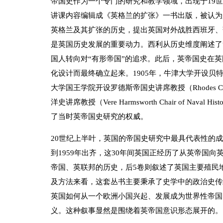
帝国史作为一个专门的研究和教学领域，出现于19世
讲课内容编辑成《英格兰的扩张》一书出版，被认为
英格兰及其扩张的历史，提出英国对外战胜西班牙、
是英国历史发展的重要动力。西利从历史维度阐述了
国人转向对“有形帝国”的追求。此后，英帝国史在
化设计而最终确立起来。1905年，牛津大学开设贝特殖民史讲席教授
大学国王学院开设罗德斯帝国史讲席教授（Rhodes Chair
洋史讲席教授（Vere Harmsworth Chair of N
了当时英帝国史研究的权威。
20世纪上半叶，英国的帝国史研究中最具代表性的成
到1959年出齐，这30年间英国正经历了从英帝国
帝国、英联邦的历史，后5卷则叙述了英国主要殖民
及方法来看，这套丛书主要秉承了史学中的政治史传
英国如何从一个欧洲小国兴起、发展成为世界性帝国
义。这种叙事显然是围绕着英帝国意识形态展开的。