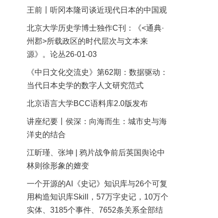
王前丨听冈本隆司谈近现代日本的中国观
北京大学历史学博士独作C刊：《<通典·
州郡>所载政区的时代层次与文本来
源》。论丛26-01-03
《中日文化交流史》第62期：数据驱动：
当代日本史学的数字人文研究范式
北京语言大学BCC语料库2.0版发布
讲座纪要丨侯深：向海而生：城市史与海
洋史的结合
江昕瑾、张坤 | 鸦片战争前后英国舆论中
林则徐形象的嬗变
一个开源的AI《史记》知识库与26个可复
用构造知识库Skill，57万字史记，10万个
实体、3185个事件、7652条关系全部结