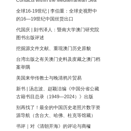
Contacts within the Mediterranean Sea
全球16-19世纪 | 李伯重：全球史视野中
的16—19世纪中国丝货出口
代国庆 | 刻书泽人：暨南大学澳门研究院
图书出版评述
挖掘源文件文献、重现澳门历史原貌
台湾出版之有关澳门史料及庋藏之澳门档
案举隅
美国来华传教士与晚清鸦片贸易
新书 | 汤志波、赵颖洁编《中国分省公藏
古籍书目总录（1949—2024）》出版
别再找了！最全的中国历史老照片数字资
源导航（含台大、哈佛、杜克等馆藏）
书评｜对《清朝开海》的评论与商榷