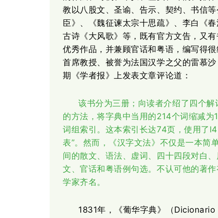
教以八股文、圣谕、告示、契约、书信等
臣》、《魏征谏太宗十思疏》、李白《春
古诗《大风歌》等，既有官方文告，又有
优秀作品，并兼顾官话和粤语，编写得很
首席教授、被誉为法国汉学之父的雷慕沙（Abe
期《学者报》上发表文章评论道：
该书分为三册；向读者介绍了四个解
214个词缩减为
的方法，将字典中当用的
词组索引。这本索引长达74页，使用了l4
表”。然而，《汉字文法》不仅是一本简
间的散文、语法、虚词、四十四段对白、
文、官话和粤语例句选。不认可他的著作
学家齐名。
1831年，《葡华字典》（Dicionario Por