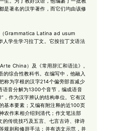
一生。为了教好汉语，他编
了一批教
纂
都是著名的汉学著作，而它们均由该修
matica Latina ad usum
用于帮助华人学生学习拉丁文。它按拉丁文语法
rte China）及《常用辞汇和语法》。
汉语的综合性教科书。在编写中，他融入
把称为字根的汉字214个偏旁部首减少
语语音分解为1300个音节，编成语音
字母”，作为汉字辨认的结构单位。它有汉
的基本要素；又编有附注释的近100页
神农作耒相介绍到清代；作文笔法部
作文的传统技巧及五言、七言古诗、律诗
等规则和修辞手法；并有选文示范，并