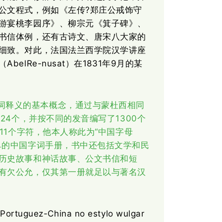
公文程式，例如《左传?郑庄公戒饰守
游宴桃李园序》、柳宗元《箕子碑》、
书信体例，还有古诗文、唐宋八大家的
细致。对此，法国法兰西学院汉学讲座
lRe-nusat）在1831年9月的某
词释义的基本概念，通过与蒙杜西相同
124个，并按不同的发音编写了1300个
11个字符，他本人称此为“中国字母
单的中国字词手册，书中还包括文学和民
历史故事和神话故事、公文书信和短
有欠公允，仅其第一册就足以与著名汉
tuguez-China no estylo wulgar