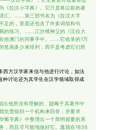
丁文——汉语字典》，它主要是对收集在会
为《拉汉小字典》。它只是将以前的著
语汇。
第三部书名为《拉汉大字
……
不足的，里面还包含了许多词组和句
易的练习。
江沙维神父的《汉拉大
……
在他澳门的同事手中。
它收录的1万
……
的笔画多少来排列，而不是考虑它们所
多西方汉学家来信与他进行讨论，如法
licn）。这种讨论还为其学生在汉学领域取得成
指出他所没有理解的、隐晦于其著作中
我负责组织一个机构来回答；并要求
华
葡
字典》中整理出一个简明扼要的系
1836
务，而且尽可能地做好它。厖我在