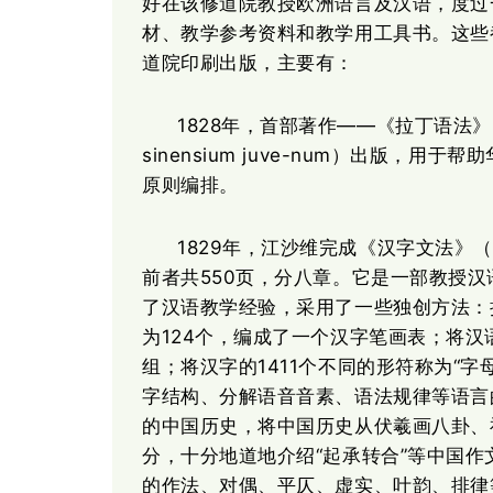
好在该修道院教授欧洲语言及汉语，度过
材、教学参考资料和教学用工具书。这些
道院印刷出版，主要有：
1828年，首部著作——《拉丁语法》（Gram
sinensium juve-num）出版，
原则编排。
1829年，江沙维完成《汉字文法》（A
前者共550页，分八章。它是一部教授
了汉语教学经验，采用了一些独创方法：
为124个，编成了一个汉字笔画表；将汉
组；将汉字的1411个不同的形符称为“
字结构、分解语音音素、语法规律等语言
的中国历史，将中国历史从伏羲画八卦、
分，十分地道地介绍“起承转合”等中国
的作法、对偶、平仄、虚实、叶韵、排律