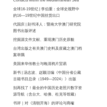
Contacts within the Mediterranean Sea
全球16-19世纪 | 李伯重：全球史视野中
的16—19世纪中国丝货出口
代国庆 | 刻书泽人：暨南大学澳门研究院
图书出版评述
挖掘源文件文献、重现澳门历史原貌
台湾出版之有关澳门史料及庋藏之澳门档
案举隅
美国来华传教士与晚清鸦片贸易
新书 | 汤志波、赵颖洁编《中国分省公藏
古籍书目总录（1949—2024）》出版
别再找了！最全的中国历史老照片数字资
源导航（含台大、哈佛、杜克等馆藏）
书评｜对《清朝开海》的评论与商榷