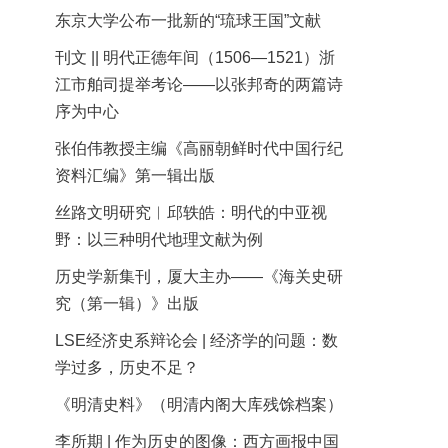
东京大学公布一批新的“琉球王国”文献
刊文 || 明代正德年间（1506—1521）浙
江市舶司提举考论——以张邦奇的两篇诗
序为中心
张伯伟教授主编《高丽朝鲜时代中国行纪
资料汇编》第一辑出版
丝路文明研究︱邱轶皓：明代的中亚视
野：以三种明代地理文献为例
历史学新集刊，厦大主办——《海关史研
究（第一辑）》出版
LSE经济史系辩论会 | 经济学的问题：数
学过多，历史不足？
《明清史料》（明清内阁大库残馀档案）
李所期 | 作为历史的图像：西方画报中国