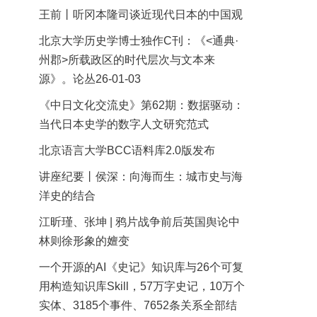
王前丨听冈本隆司谈近现代日本的中国观
北京大学历史学博士独作C刊：《<通典·
州郡>所载政区的时代层次与文本来
源》。论丛26-01-03
《中日文化交流史》第62期：数据驱动：
当代日本史学的数字人文研究范式
北京语言大学BCC语料库2.0版发布
讲座纪要丨侯深：向海而生：城市史与海
洋史的结合
江昕瑾、张坤 | 鸦片战争前后英国舆论中
林则徐形象的嬗变
一个开源的AI《史记》知识库与26个可复
用构造知识库Skill，57万字史记，10万个
实体、3185个事件、7652条关系全部结