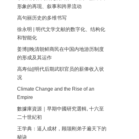
形象的再现、叙事和跨界流动
高句丽历史的多维书写
徐永明 | 明代文学文献的数字化、结构化
和智能化
姜博||晚清朝鲜商民在中国内地游历制度
的形成及其运作
高寿仙||明代后期武职官员的薪俸收入状
况
Climate Change and the Rise of an
Empire
數據庫資源｜早期中國研究選輯, 十六至
二十世紀初
王学典：逼人成材，顾颉刚弟子遍天下的
秘诀