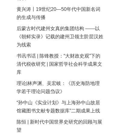
黄兴涛丨19世纪20—50年代中国新名词
的生成与传播
后蒙古时代建州女真的集团结构 ——以
《朝鲜实录》记载的建州卫领主阶层汉姓
为线索
书讯书话 | 陈锋教授：“大财政史观”下的
清代税收研究 | 国家哲学社会科学成果文
库
理论|林声渊、吴宏岐：《历史海防地理
学若干理论问题刍议》
“孙中山《实业计划》与上海孙中山故居
馆藏图书文献专题数据库”二期成果上线
陈恒 | 新时代中国世界史研究的回顾与展
望