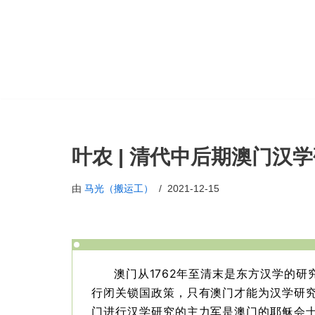
跳
至
正
文
叶农 | 清代中后期澳门汉学研
由
马光（搬运工）
2021-12-15
1762年至清末是东方汉学的
澳门从
行闭关锁国政策，只有澳门才能为汉学研究
门进行汉学研究的主力军是澳门的耶稣会士