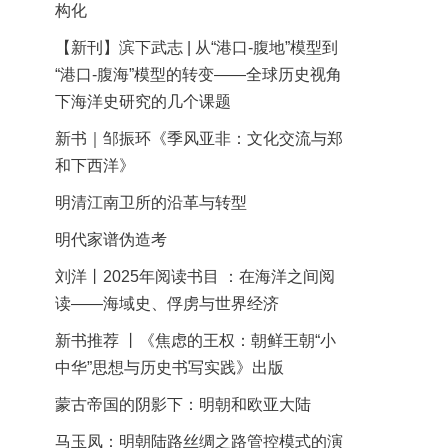
构化
【新刊】滨下武志 | 从“港口-腹地”模型到
“港口-腹海”模型的转变——全球历史视角
下海洋史研究的几个课题
新书｜邹振环《季风亚非：文化交流与郑
和下西洋》
明清江南卫所的沿革与转型
明代家谱伪造考
刘洋丨2025年阅读书目 ：在海洋之间阅
读——海域史、俘虏与世界经济
新书推荐 丨《焦虑的王权：朝鲜王朝“小
中华”思想与历史书写实践》出版
蒙古帝国的阴影下：明朝和欧亚大陆
马玉凤：明朝陆路丝绸之路管控模式的演