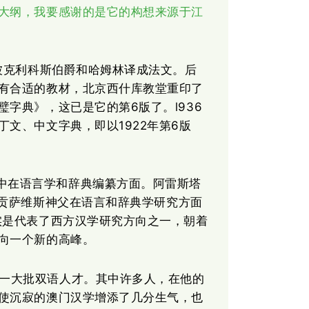
大纲，我要感谢的是它的构想来源于江
分别被克利科斯伯爵和哈姆林译成法文。后
有合适的教材，北京西什库教堂重印了
字典》，这已是它的第6版了。l936
文、中文字典，即以1922年第6版
中在语言学和辞典编
纂
方面。阿雷斯塔
?贡萨维斯神父在语言和辞典学研究方面
实是代表了西方汉学研究方向之一，朝着
向一个新的高峰。
了一大批双语人才。其中许多人，在他的
使沉寂的澳门汉学增添了几分生气，也