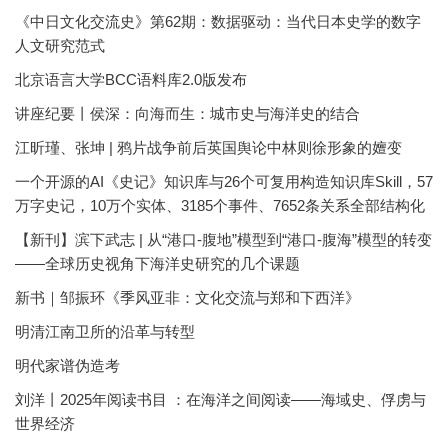
《中日文化交流史》第62期：数据驱动：当代日本史学的数字
人文研究范式
北京语言大学BCC语料库2.0版发布
讲座纪要丨侯深：向海而生：城市史与海洋史的结合
江昕瑾、张坤 | 鸦片战争前后英国舆论中林则徐形象的嬗变
一个开源的AI《史记》知识库与26个可复用构造知识库Skill，57
万字史记，10万个实体、3185个事件、7652条关系全部结构化
【新刊】滨下武志 | 从“港口-腹地”模型到“港口-腹海”模型的转变
——全球历史视角下海洋史研究的几个课题
新书｜邹振环《季风亚非：文化交流与郑和下西洋》
明清江南卫所的沿革与转型
明代家谱伪造考
刘洋丨2025年阅读书目 ：在海洋之间阅读——海域史、俘虏与
世界经济