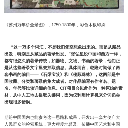
《苏州万年桥全景图》，1750-1800年，彩色木板印刷
“这一万多个词汇，不是我们凭空想象出来的。
而是从藏品
出发，特别是从藏品的著录出发。”张弘星说
中国和西方一样，
都有很悠久的著录传统，如器物、文物、书画的著录，他们正
是从这些著录文字里去抽取信息。
具体而言，乾隆时期做了两
套书画的编目——《石渠宝笈》和《秘殿珠林》，这两部
是中
国收藏、分类和著录的集大成者。
对作品编写有作者名、题
名、年代等比较详细的信息。
CIT项目会以此作为一种原始的素
材，从中人工地去提取关键词，因为仅利用计算机来分词仍会
出现很多错误。
期盼中国国内也能参考这一思路和成果，开发出一套方便广大
人民群众的检索系统，更大程度地普及、传播中国艺术和中国