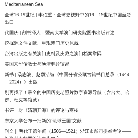
Mediterranean Sea
全球16-19世纪 | 李伯重：全球史视野中的16—19世纪中国丝货
出口
代国庆 | 刻书泽人：暨南大学澳门研究院图书出版评述
挖掘源文件文献、重现澳门历史原貌
台湾出版之有关澳门史料及庋藏之澳门档案举隅
美国来华传教士与晚清鸦片贸易
新书 | 汤志波、赵颖洁编《中国分省公藏古籍书目总录（1949
—2024）》出版
别再找了！最全的中国历史老照片数字资源导航（含台大、哈
佛、杜克等馆藏）
书评｜对《清朝开海》的评论与商榷
东京大学公布一批新的“琉球王国”文献
刊文 || 明代正德年间（1506—1521）浙江市舶司提举考论——