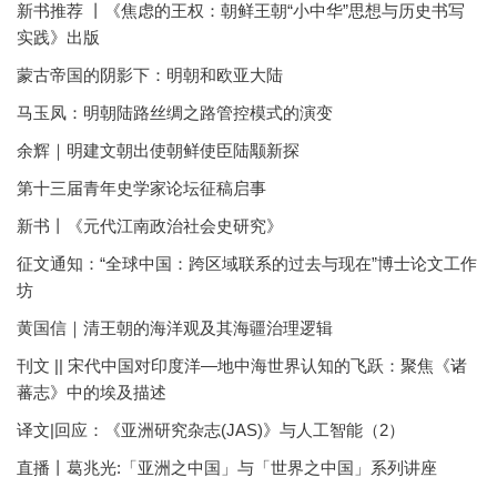
新书推荐 丨《焦虑的王权：朝鲜王朝“小中华”思想与历史书写
实践》出版
蒙古帝国的阴影下：明朝和欧亚大陆
马玉凤：明朝陆路丝绸之路管控模式的演变
余辉｜明建文朝出使朝鲜使臣陆颙新探
第十三届青年史学家论坛征稿启事
新书丨《元代江南政治社会史研究》
征文通知：“全球中国：跨区域联系的过去与现在”博士论文工作
坊
黄国信｜清王朝的海洋观及其海疆治理逻辑
刊文 || 宋代中国对印度洋—地中海世界认知的飞跃：聚焦《诸
蕃志》中的埃及描述
译文|回应：《亚洲研究杂志(JAS)》与人工智能（2）
直播丨葛兆光:「亚洲之中国」与「世界之中国」系列讲座