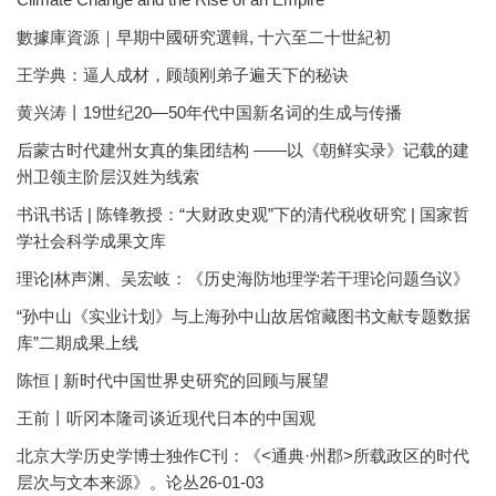
數據庫資源｜早期中國研究選輯, 十六至二十世紀初
王学典：逼人成材，顾颉刚弟子遍天下的秘诀
黄兴涛丨19世纪20—50年代中国新名词的生成与传播
后蒙古时代建州女真的集团结构 ——以《朝鲜实录》记载的建
州卫领主阶层汉姓为线索
书讯书话 | 陈锋教授：“大财政史观”下的清代税收研究 | 国家哲
学社会科学成果文库
理论|林声渊、吴宏岐：《历史海防地理学若干理论问题刍议》
“孙中山《实业计划》与上海孙中山故居馆藏图书文献专题数据
库”二期成果上线
陈恒 | 新时代中国世界史研究的回顾与展望
王前丨听冈本隆司谈近现代日本的中国观
北京大学历史学博士独作C刊：《<通典·州郡>所载政区的时代
层次与文本来源》。论丛26-01-03