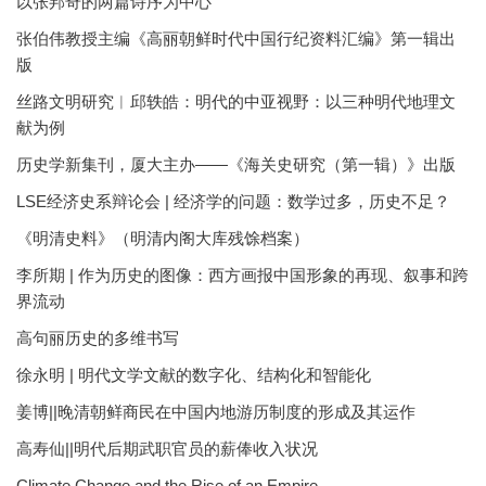
以张邦奇的两篇诗序为中心
张伯伟教授主编《高丽朝鲜时代中国行纪资料汇编》第一辑出
版
丝路文明研究︱邱轶皓：明代的中亚视野：以三种明代地理文
献为例
历史学新集刊，厦大主办——《海关史研究（第一辑）》出版
LSE经济史系辩论会 | 经济学的问题：数学过多，历史不足？
《明清史料》（明清内阁大库残馀档案）
李所期 | 作为历史的图像：西方画报中国形象的再现、叙事和跨
界流动
高句丽历史的多维书写
徐永明 | 明代文学文献的数字化、结构化和智能化
姜博||晚清朝鲜商民在中国内地游历制度的形成及其运作
高寿仙||明代后期武职官员的薪俸收入状况
Climate Change and the Rise of an Empire