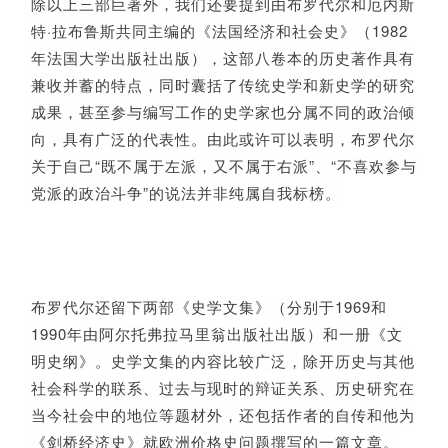
除以上三部巨著外，我们还要提到由布罗代尔和厄内斯
特·拉布鲁斯共同主编的《法国经济和社会史》（1982
年法国大学出版社出版），这部八卷本的历史著作具有
兼收并蓄的特点，同时囊括了传统史学和新史学的研究
成果，甚至参与编写工作的史学家也分属不同的政治倾
向，具有广泛的代表性。由此或许可以表明，布罗代尔
关于自己“既不属于左派，又不属于右派”、“不喜欢参与
党派的政治斗争”的说法并非纯属自我标榜。
布罗代尔还留下两部《史学文集》（分别于1969和
1990年由阿尔托弗拉马里翁出版社出版）和一册《文
明史纲》。史学文集的内容比较广泛，除开历史与其他
社会科学的联系、过去与现时的辩证关系、历史研究在
当今社会中的地位等题材外，还包括作者的自传和他为
《剑桥经济史》就欧洲价格史问题撰写的一篇文章。