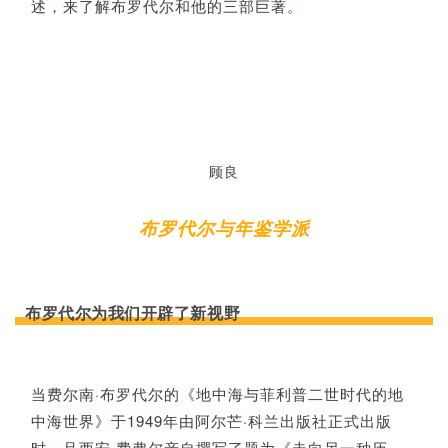
述，
来了解布罗代尔和他的三部巨著。
顾良
布罗代尔与年鉴学派
布罗代尔为我们开辟了新视野
当费尔南·布罗代尔的《地中海与菲利普二世时代的地
中海世界》于1949年由阿尔芒·科兰出版社正式出版
时，吕西安·费弗尔亲自撰写了题为《走向另一种历