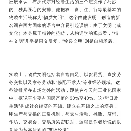
应该承认，布罗代尔对经济生活的三个层次作了巧妙
的、独具匠心的安排。他把衣、食、住、行等最基本的
物质生活统称为“物质文明”。这个由他发明、创造的新
名词在西方国家的语言中容易引起误解：由于文明（或
文化）本身属于精神的范畴，从构词学的观点看，“精
神文明”几乎是同义反复，“物质文明”则是自相矛盾。
实质上，物质文明包括着自给自足、以货易货、直接劳
务交换以及家务劳动和“修配不求人”等准经济领域。这
些被排斥在市场之外的活动，即使在今天的工业化国家
中，据说至少要占国民产值的30%至40%。这些“日常
生活”构成社会经济的基础。建立在基础之上的塔身，
即生产与交换的正常机制，与农村活动、摊贩、店铺、
作坊、交易会、交易所紧密联系，这就是作者所说的以
竞争为基本法则的“市场经济”。