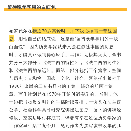
留待晚年享用的白面包
布罗代尔在
接近70岁高龄时，才下决心撰写一部法国
史
。用他自己的话来说，这是他“留待晚年享用的一块
白面包”，因为历史学家从来只是在叙述本国的历史
时，才能真正做到得心应手。写作计划极其庞大，全书
共分三大部分：《法兰西的特性》，《法兰西的诞生》
和《法兰西的命运》。而第一部分包括三个篇章：空间
与历史；人和物；国家、文化、社会。阿尔托出版社于
1986年出版的三卷书只容纳了第一部分的前两个篇
章。写作计划是在1970年开始付诸实施的。当时，他
一边把《物质文明》的手稿陆续发排，一边又在法兰西
公学、社会科学高等研究院讲授法国史，留下的讲稿经
修改、充实后即付梓成书。译者有幸在这位历史学家的
工作室里生活了九个月；见到作者为撰写该书收集的几