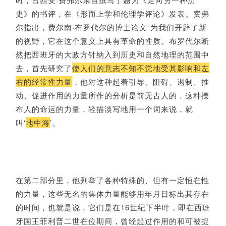
史》的书评，在《形而上学和伦理学评论》发表。费弗
尔指出，费尔南·布罗代尔的博士论文“为我们开辟了新
的视野，它在这个意义上具有革命的性质。布罗代尔断
然把西班牙的大政方针纳入到历史和自然地理的范围中
去，首先研究了
使人们的意志不知不觉地受其影响和左
右的经常性力量
，他对这种起着引导、阻碍、遏制、推
动、促进作用的力量所作的分析是前无古人的，这种摆
布人的命运的力量，轻描淡写地用一个词来说，就
叫‘
地中海
’。
在第二部分里，他列举了各种特殊的、但有一定恒在性
的力量，这些无名的集体力量能够用年月日标出其存在
的时间，也就是说，它们是在16世纪下半叶，即在西班
牙国王菲利普二世在位期间，曾经起过作用的和可被捉