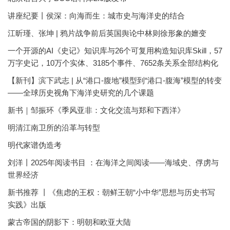
讲座纪要丨侯深：向海而生：城市史与海洋史的结合
江昕瑾、张坤 | 鸦片战争前后英国舆论中林则徐形象的嬗变
一个开源的AI《史记》知识库与26个可复用构造知识库Skill，57
万字史记，10万个实体、3185个事件、7652条关系全部结构化
【新刊】滨下武志 | 从“港口-腹地”模型到“港口-腹海”模型的转变
——全球历史视角下海洋史研究的几个课题
新书｜邹振环《季风亚非：文化交流与郑和下西洋》
明清江南卫所的沿革与转型
明代家谱伪造考
刘洋丨2025年阅读书目 ：在海洋之间阅读——海域史、俘虏与
世界经济
新书推荐 丨《焦虑的王权：朝鲜王朝“小中华”思想与历史书写
实践》出版
蒙古帝国的阴影下：明朝和欧亚大陆