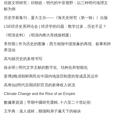
丝路文明研究︱邱轶皓：明代的中亚视野：以三种明代地理文
献为例
历史学新集刊，厦大主办——《海关史研究（第一辑）》出版
LSE经济史系辩论会 | 经济学的问题：数学过多，历史不足？
《明清史料》（明清内阁大库残馀档案）
李所期 | 作为历史的图像：西方画报中国形象的再现、叙事和跨
界流动
高句丽历史的多维书写
徐永明 | 明代文学文献的数字化、结构化和智能化
姜博||晚清朝鲜商民在中国内地游历制度的形成及其运作
高寿仙||明代后期武职官员的薪俸收入状况
Climate Change and the Rise of an Empire
數據庫資源｜早期中國研究選輯, 十六至二十世紀初
王学典：逼人成材，顾颉刚弟子遍天下的秘诀