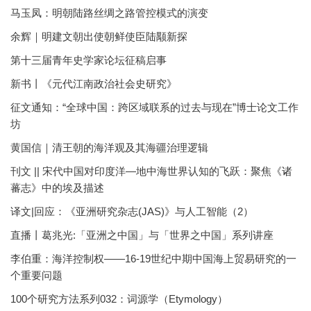
马玉凤：明朝陆路丝绸之路管控模式的演变
余辉｜明建文朝出使朝鲜使臣陆颙新探
第十三届青年史学家论坛征稿启事
新书丨《元代江南政治社会史研究》
征文通知：“全球中国：跨区域联系的过去与现在”博士论文工作
坊
黄国信｜清王朝的海洋观及其海疆治理逻辑
刊文 || 宋代中国对印度洋—地中海世界认知的飞跃：聚焦《诸
蕃志》中的埃及描述
译文|回应：《亚洲研究杂志(JAS)》与人工智能（2）
直播丨葛兆光:「亚洲之中国」与「世界之中国」系列讲座
李伯重：海洋控制权——16-19世纪中期中国海上贸易研究的一
个重要问题
100个研究方法系列032：词源学（Etymology）