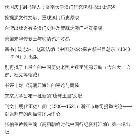
代国庆 | 刻书泽人：暨南大学澳门研究院图书出版评述
挖掘源文件文献、重现澳门历史原貌
台湾出版之有关澳门史料及庋藏之澳门档案举隅
美国来华传教士与晚清鸦片贸易
新书 | 汤志波、赵颖洁编《中国分省公藏古籍书目总录（1949
—2024）》出版
别再找了！最全的中国历史老照片数字资源导航（含台大、哈
佛、杜克等馆藏）
书评｜对《清朝开海》的评论与商榷
东京大学公布一批新的“琉球王国”文献
刊文 || 明代正德年间（1506—1521）浙江市舶司提举考论——
以张邦奇的两篇诗序为中心
张伯伟教授主编《高丽朝鲜时代中国行纪资料汇编》第一辑出
版