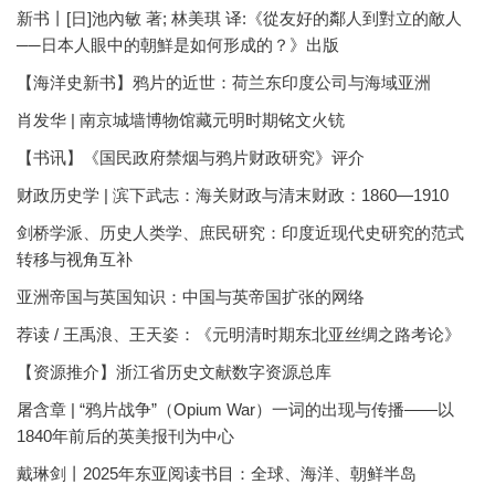
新书丨[日]池內敏 著; 林美琪 译:《從友好的鄰人到對立的敵人
──日本人眼中的朝鮮是如何形成的？》出版
【海洋史新书】鸦片的近世：荷兰东印度公司与海域亚洲
肖发华 | 南京城墙博物馆藏元明时期铭文火铳
【书讯】《国民政府禁烟与鸦片财政研究》评介
财政历史学 | 滨下武志：海关财政与清末财政：1860—1910
剑桥学派、历史人类学、庶民研究：印度近现代史研究的范式
转移与视角互补
亚洲帝国与英国知识：中国与英帝国扩张的网络
荐读 / 王禹浪、王天姿：《元明清时期东北亚丝绸之路考论》
【资源推介】浙江省历史文献数字资源总库
屠含章 | “鸦片战争”（Opium War）一词的出现与传播——以
1840年前后的英美报刊为中心
戴琳剑丨2025年东亚阅读书目：全球、海洋、朝鲜半岛