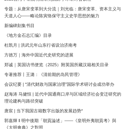
专题：从唐宋变革到大分流｜刘光临：唐宋变革、资本主义与
天道人心——略论陈寅恪保守主义史学思想的魅力
新编碑刻集书目
《地方金石志汇编》目录
杜凯月 | 洪武元年山东行省设治济南考
方徳万｜海外中国近代史研究的进展
郑诚｜英国访书便览（2025）附英国所藏汉籍相关目录
专著推荐丨王潞：《清前期的岛民管理》
会议纪要 | “清代财政与国家治理”国际学术研讨会成功举办
赵海涛 马健恒 | 近代中国通商口岸与区域经济社会变迁研究的
理论建构与路径突破
唐宸 | 当下我国古籍数字出版的发展趋势*
郭嘉輝 ‖ 明中後期「朝貢論述」——《皇明外夷朝貢考》與
《大明會典》之對照