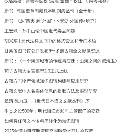
佚名編著 ; 黃善萍點校 ;葉農 金國平校注 《 兩粵雜存》
新书 | 韩国奎章阁藏孤本明别集丛刊（全十册）
新书 |《从“四夷”到“外国”：<宋史·外国传>研究》
王宏斌：孙中山论中国近代毒品问题
胡兴东 | 元代法律文书中的格式套文和专门术语
甘肃省图书馆公开发布8千多册古籍全文影像资源
新书：《一个海滨城市的传统与变迁：山海之间的威海卫》
荀子古籍大语言模型2.0正式上线
古籍方志物产领域知识图谱构建与应用研究
古籍文献中人名实体信息的提取方法及实现研究
章清 陈力卫｜《近代日本汉文文献丛刊》序
争贡之役500年：明代浙江市舶司主管部门的变迁
如何将任何文本语料库转化为知识图谱
2025台湾中研院明清研究国际学术研讨会议程