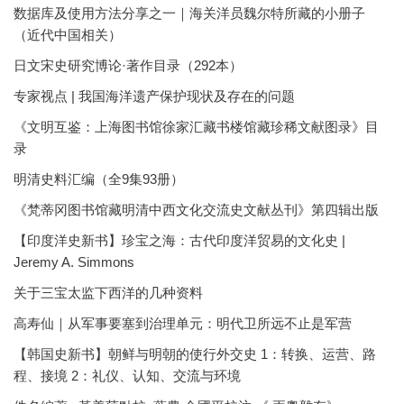
数据库及使用方法分享之一｜海关洋员魏尔特所藏的小册子
（近代中国相关）
日文宋史研究博论·著作目录（292本）
专家视点 | 我国海洋遗产保护现状及存在的问题
《文明互鉴：上海图书馆徐家汇藏书楼馆藏珍稀文献图录》目
录
明清史料汇编（全9集93册）
《梵蒂冈图书馆藏明清中西文化交流史文献丛刊》第四辑出版
【印度洋史新书】珍宝之海：古代印度洋贸易的文化史 |
Jeremy A. Simmons
关于三宝太监下西洋的几种资料
高寿仙｜从军事要塞到治理单元：明代卫所远不止是军营
【韩国史新书】朝鲜与明朝的使行外交史 1：转换、运营、路
程、接境 2：礼仪、认知、交流与环境