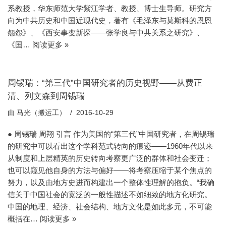
系教授，华东师范大学紫江学者、教授、博士生导师。研究方
向为中共历史和中国近现代史，著有《毛泽东与莫斯科的恩恩
怨怨》、《西安事变新探——张学良与中共关系之研究》、
《国…
阅读更多 »
周锡瑞：“第三代”中国研究者的历史视野——从费正
清、列文森到周锡瑞
由
马光（搬运工）
2016-10-29
● 周锡瑞 周翔 引言 作为美国的“第三代”中国研究者，在周锡瑞
的研究中可以看出这个学科范式转向的痕迹——1960年代以来
从制度和上层精英的历史转向考察更广泛的群体和社会变迁；
也可以窥见他自身的方法与偏好——将考察压缩于某个焦点的
努力，以及由地方史进而构建出一个整体性理解的抱负。“我确
信关于中国社会的宽泛的一般性描述不如细致的地方化研究。
中国的地理、经济、社会结构、地方文化是如此多元，不可能
概括在…
阅读更多 »