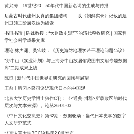
黄兴涛丨19世纪20—50年代中国新名词的生成与传播
后蒙古时代建州女真的集团结构 ——以《朝鲜实录》记载的建
州卫领主阶层汉姓为线索
书讯书话 | 陈锋教授：“大财政史观”下的清代税收研究 | 国家哲
学社会科学成果文库
理论|林声渊、吴宏岐：《历史海防地理学若干理论问题刍议》
“孙中山《实业计划》与上海孙中山故居馆藏图书文献专题数据
库”二期成果上线
陈恒 | 新时代中国世界史研究的回顾与展望
王前丨听冈本隆司谈近现代日本的中国观
北京大学历史学博士独作C刊：《<通典·州郡>所载政区的时代
层次与文本来源》。论丛26-01-03
《中日文化交流史》第62期：数据驱动：当代日本史学的数字
人文研究范式
北京语言大学BCC语料库2.0版发布