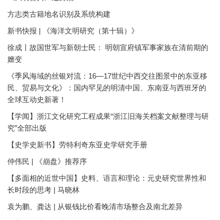
方志类古籍地名识别及系统构建
新书快报 | 《海洋文明研究（第十辑）》
徐成丨故国世军与新朝士民： 明朝宣府镇军事家族在清前期的
嬗变
《季风海域的丝银对流：16—17世纪中西交往图景中的东亚移
民、贸易与文化》：国内罕见的明清中国、东南亚与西班牙的
全球互动史新著！
【学闻】浙江文化研究工程成果“浙江旧海关档案文献整理与研
究”全部出版
【史学史新书】劳特利奇东亚史学研究手册
仲伟民 | 《崩盘》推荐序
【多面相的近世中国】史料、语言和理论：元史研究世界性和
长时段的思考 | 马晓林
袁为鹏、龚达 | 从银钱比价看晚清市场整合及南北差异