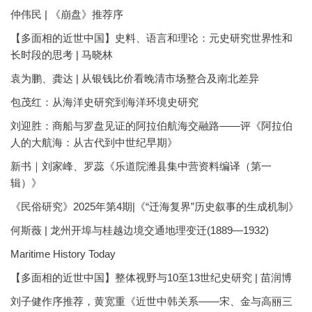
仲伟民 | 《崩盘》推荐序
【多面相的近世中国】史料、语言和理论：元史研究世界性和
长时段的思考 | 马晓林
袁为鹏、龚达 | 从银钱比价看晚清市场整合及南北差异
包茂红：从海洋史研究到海洋环境史研究
刘迎胜：商船与罗盘见证的阿拉伯航海交融路——评《阿拉伯
人的大航海：从古代到中世纪早期》
新书｜刘家峰、罗蕊《乐道院潍县集中营资料编译（第一
辑）》
《民俗研究》2025年第4期|《“迁海复界”历史叙事的生成机制》
何斯薇 | 龙州开埠与桂越边境交通地理变迁(1889—1932)
Maritime History Today
【多面相的近世中国】整体视野与10至13世纪史研究 | 苗润博
刘子健作序推荐，黄宽重《近世中韩关系——宋、金与高丽三