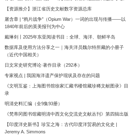
【资源推介】浙江省历史文献数字资源总库
屠含章 | “鸦片战争”（Opium War）一词的出现与传播——以
1840年前后的英美报刊为中心
戴琳剑丨2025年东亚阅读书目：全球、海洋、朝鲜半岛
数据库及使用方法分享之一｜海关洋员魏尔特所藏的小册子
（近代中国相关）
日文宋史研究博论·著作目录（292本）
专家视点 | 我国海洋遗产保护现状及存在的问题
《文明互鉴：上海图书馆徐家汇藏书楼馆藏珍稀文献图录》目
录
明清史料汇编（全9集93册）
《梵蒂冈图书馆藏明清中西文化交流史文献丛刊》第四辑出版
【印度洋史新书】珍宝之海：古代印度洋贸易的文化史 |
Jeremy A. Simmons