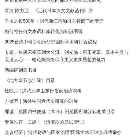
古籍文献中人名实体信息的提取方法及实现研究
章清 陈力卫｜《近代日本汉文文献丛刊》序
争贡之役500年：明代浙江市舶司主管部门的变迁
如何将任何文本语料库转化为知识图谱
2025台湾中研院明清研究国际学术研讨会议程
专题：从唐宋变革到大分流｜刘光临：唐宋变革、资本主义与
天道人心——略论陈寅恪保守主义史学思想的魅力
新编碑刻集书目
《地方金石志汇编》目录
杜凯月 | 洪武元年山东行省设治济南考
方徳万｜海外中国近代史研究的进展
郑诚｜英国访书便览（2025）附英国所藏汉籍相关目录
专著推荐丨王潞：《清前期的岛民管理》
会议纪要 | “清代财政与国家治理”国际学术研讨会成功举办