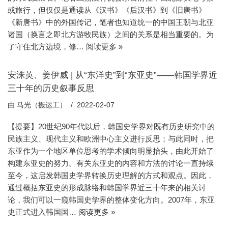
或旅行，但仅仅是通读从《汉书》《后汉书》到《旧唐书》
《新唐书》中的外国传记，笔者也知道统一的中国王朝与北亚
诸国（换言之即北方游牧民族）之间的关系是相当重要的。为
了守住北方边境，修…
阅读更多 »
安洙英、姜伊威 | 从“东洋史”到“东亚史”——韩国学界近
三十年的历史叙事反思
由
马光（搬运工）
2022-02-07
【提要】20世纪90年代以后，韩国史学界对既有历史研究中的
民族主义、现代主义和欧洲中心主义进行反思；与此同时，把
东亚作为一个地区单位思考的学术倾向明显抬头，由此开始了
构建东亚史的努力。有关东亚史的内容和方法的讨论一直持续
至今，这启发韩国史学界转换历史理解的方式和观点。因此，
通过概括东亚史的形成脉络和韩国学界近三十年来的相关讨
论，我们可以一窥韩国史学界的整体变化方向。2007年，东亚
史正式进入韩国国…
阅读更多 »