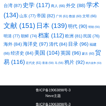
学术
史学
(117)
台湾
(87)
外交
(88)
商人
(66)
(134)
帝国
(82)
山东
(77)
文明
(66)
广州
(61)
数据
(60)
文献
(151)
日本
(139)
明代
(90)
明朝
(56)
档案
(112)
明清
(77)
欧洲
(81)
民国
(76)
朝鲜
(74)
海洋史
(97)
目录
(96)
海外
(84)
清代
(84)
福建
贸
美国
(104)
英国
(96)
经济史
(84)
(66)
蒙古
(60)
易
(116)
鸦片
(92)
近代史
(61)
香港
(58)
马
(56)
鸦片战争
(53)
鲁ICP备19063898号-3
Neve主题
鲁ICP备19063898号-3