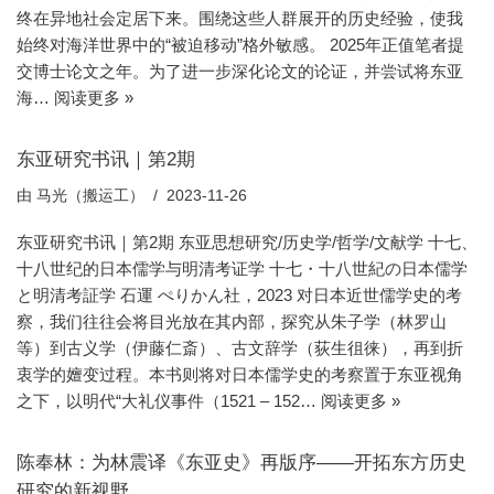
终在异地社会定居下来。围绕这些人群展开的历史经验，使我
始终对海洋世界中的“被迫移动”格外敏感。 2025年正值笔者提
交博士论文之年。为了进一步深化论文的论证，并尝试将东亚
海…
阅读更多 »
东亚研究书讯｜第2期
由
马光（搬运工）
2023-11-26
东亚研究书讯｜第2期 东亚思想研究/历史学/哲学/文献学 十七、
十八世纪的日本儒学与明清考证学 十七・十八世紀の日本儒学
と明清考証学 石運 ぺりかん社，2023 对日本近世儒学史的考
察，我们往往会将目光放在其内部，探究从朱子学（林罗山
等）到古义学（伊藤仁斎）、古文辞学（荻生徂徕），再到折
衷学的嬗变过程。本书则将对日本儒学史的考察置于东亚视角
之下，以明代“大礼仪事件（1521 – 152…
阅读更多 »
陈奉林：为林震译《东亚史》再版序——开拓东方历史
研究的新视野