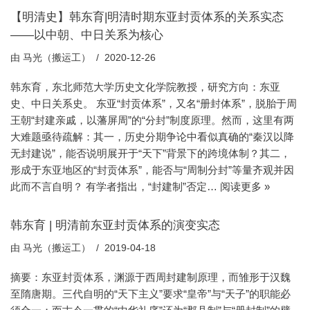
【明清史】韩东育|明清时期东亚封贡体系的关系实态
——以中朝、中日关系为核心
由
马光（搬运工）
2020-12-26
韩东育，东北师范大学历史文化学院教授，研究方向：东亚
史、中日关系史。 东亚“封贡体系”，又名“册封体系”，脱胎于周
王朝“封建亲戚，以藩屏周”的“分封”制度原理。然而，这里有两
大难题亟待疏解：其一，历史分期争论中看似真确的“秦汉以降
无封建说”，能否说明展开于“天下”背景下的跨境体制？其二，
形成于东亚地区的“封贡体系”，能否与“周制分封”等量齐观并因
此而不言自明？ 有学者指出，“封建制”否定…
阅读更多 »
韩东育 | 明清前东亚封贡体系的演变实态
由
马光（搬运工）
2019-04-18
摘要：东亚封贡体系，渊源于西周封建制原理，而雏形于汉魏
至隋唐期。三代自明的“天下主义”要求“皇帝”与“天子”的职能必