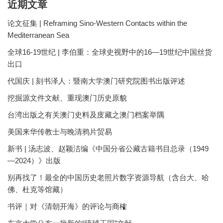
近期文章
论文征集 | Reframing Sino-Western Contacts within the
Mediterranean Sea
全球16-19世纪 | 李伯重：全球史视野中的16—19世纪中国丝货
出口
代国庆 | 刻书泽人：暨南大学澳门研究院图书出版评述
挖掘源文件文献、重现澳门历史原貌
台湾出版之有关澳门史料及庋藏之澳门档案举隅
美国来华传教士与晚清鸦片贸易
新书 | 汤志波、赵颖洁编《中国分省公藏古籍书目总录（1949
—2024）》出版
别再找了！最全的中国历史老照片数字资源导航（含台大、哈
佛、杜克等馆藏）
书评｜对《清朝开海》的评论与商榷