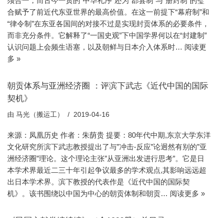
须合一；而古今一贯的“中华礼序”还为“郡县制”与“册封制”的璧
合赋予了前近代东亚世界的最高价值。在这一前提下“幕府制”和
“律令制”在东亚各国间的对接不过是实现封贡体系的必要条件，
而非充分条件。它解释了“一国史观”下中国学界何以在“封建制”
认识问题上会频生语塞，以及朝鲜与日本介入体系时…
阅读更
多 »
朝贡体系与亚洲经济圈 ：评滨下武志《近代中国的国际
契机》
由
马光（搬运工）
2019-04-16
来源：凤凰历史 作者：朱荫贵 提要：80年代中期,东京大学东洋
文化研究所滨下武志教授提出了与”冲击-反应”论迥然有别的”亚
洲经济圈”理论。这个理论主张”从亚洲出发进行思考”。它是日
本学术界最近二三十年引起争议最多的学术观点,其影响远远超
出日本学术界。滨下教授的代表作是《近代中国的国际契
机》。该书围绕以中国为中心的朝贡体制和朝贡…
阅读更多 »