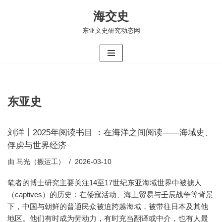
海交史
跳
东亚文史研究动态网
至
正
文
东亚史
刘洋丨2025年阅读书目 ：在海洋之间阅读——海域史、
俘虏与世界经济
由
马光（搬运工）
2026-03-10
笔者的博士研究主要关注14至17世纪东亚海域世界中被掳人
（captives）的历史：在倭寇活动、海上贸易与壬辰战争等背景
下，中国与朝鲜的普通民众被迫跨越海域，被带往日本及其他
地区。他们有时成为劳动力，有时充当翻译或中介，也有人最