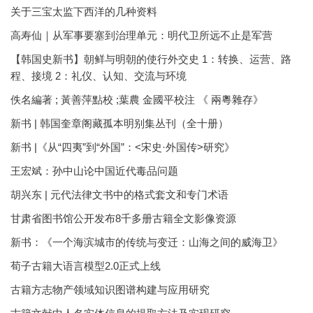
关于三宝太监下西洋的几种资料
高寿仙｜从军事要塞到治理单元：明代卫所远不止是军营
【韩国史新书】朝鲜与明朝的使行外交史 1：转换、运营、路
程、接境 2：礼仪、认知、交流与环境
佚名編著 ; 黃善萍點校 ;葉農 金國平校注 《 兩粵雜存》
新书 | 韩国奎章阁藏孤本明别集丛刊（全十册）
新书 |《从“四夷”到“外国”：<宋史·外国传>研究》
王宏斌：孙中山论中国近代毒品问题
胡兴东 | 元代法律文书中的格式套文和专门术语
甘肃省图书馆公开发布8千多册古籍全文影像资源
新书：《一个海滨城市的传统与变迁：山海之间的威海卫》
荀子古籍大语言模型2.0正式上线
古籍方志物产领域知识图谱构建与应用研究