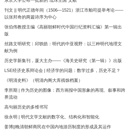
东京大学公布一批新的“琉球王国”文献
刊文 || 明代正德年间（1506—1521）浙江市舶司提举考论——
以张邦奇的两篇诗序为中心
张伯伟教授主编《高丽朝鲜时代中国行纪资料汇编》第一辑出
版
丝路文明研究︱邱轶皓：明代的中亚视野：以三种明代地理文
献为例
历史学新集刊，厦大主办——《海关史研究（第一辑）》出版
LSE经济史系辩论会 | 经济学的问题：数学过多，历史不足？
《明清史料》（明清内阁大库残馀档案）
李所期 | 作为历史的图像：西方画报中国形象的再现、叙事和跨
界流动
高句丽历史的多维书写
徐永明 | 明代文学文献的数字化、结构化和智能化
姜博||晚清朝鲜商民在中国内地游历制度的形成及其运作