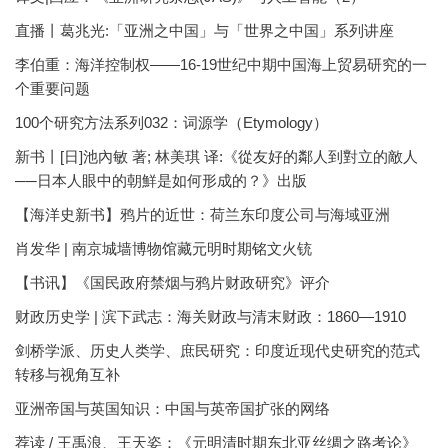
直播丨葛兆光:「亚洲之中国」与「世界之中国」系列讲座
李伯重：海洋控制权——16-19世纪中期中国海上贸易研究的一
个重要问题
100个研究方法系列032：词源学（Etymology）
新书丨[日]池內敏 著; 林美琪 译:《從友好的鄰人到對立的敵人
──日本人眼中的朝鮮是如何形成的？》出版
【海洋史新书】鸦片的近世：荷兰东印度公司与海域亚洲
肖发华 | 南京城墙博物馆藏元明时期铭文火铳
【书讯】《国民政府禁烟与鸦片财政研究》评介
财政历史学 | 滨下武志：海关财政与清末财政：1860—1910
剑桥学派、历史人类学、庶民研究：印度近现代史研究的范式
转移与视角互补
亚洲帝国与英国知识：中国与英帝国扩张的网络
荐读 / 王禹浪、王天姿：《元明清时期东北亚丝绸之路考论》