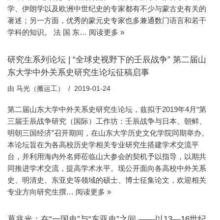
学、伊朗学以及欧洲中世纪史的专家都有不少与蒙古史有关的
著述；另一方面，优秀的蒙元史专家也多兼通数门语言和若干
学科的知识。 法 国 东…
阅读更多 »
研究生系列论坛 | “全球史视野下的壬辰战争” 第二届山
东大学中外关系史研究生论坛征稿启事
由
马光（搬运工）
2019-01-24
第二届山东大学中外关系史研究生论坛，兹拟于2019年4月“第
三届壬辰战争研究（国际）工作坊：壬辰战争与日本、朝鲜、
明朝三国经济”召开期间，在山东大学历史文化学院同期举办。
本论坛旨在为各高校历史学相关专业研究生搭建学术交流平
台，并利用海内外名师莅临山大参会的契机予以指导，以期共
同推进学术交流，提高学术水平。现公开面向各高校中外关系
史、明清史、东亚史等领域的硕士、博士征集论文，欢迎相关
专业方向研究生撰…
阅读更多 »
葛兆光：在“一国史”与“东亚史”之间 ——以13—16世纪