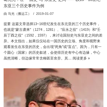
东亚三个历史事件为例
由
马光（搬运工）
2019-01-07
提要 这篇文章选择13~16世纪发生在东北亚的三个历史事件，
也就是“蒙古袭来”（1274，1281）、“应永之役”（1419）和“壬
辰丁酉之役”（1592，1597），来讨论国别史与东亚史之间的差
异。本文指出，如果仅仅站在一国历史的立场、角度和视野来
观看发生在东亚的历史，会出现“死角”或“盲点”。因为，只有一
个圆心（国家）的历史叙述，会使得历史有中心有边缘，中心
虽然清晰，但边缘常常含糊甚至舍弃。其…
阅读更多 »