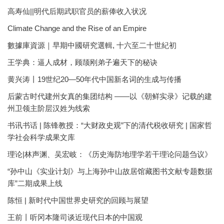
高寿仙||明代后期武职官员的薪俸收入状况
Climate Change and the Rise of an Empire
數據庫資源｜早期中國研究選輯, 十六至二十世紀初
王学典：逼人成材，顾颉刚弟子遍天下的秘诀
黄兴涛丨19世纪20—50年代中国新名词的生成与传播
后蒙古时代建州女真的集团结构 ——以《朝鲜实录》记载的建
州卫领主阶层汉姓为线索
书讯书话 | 陈锋教授：“大财政史观”下的清代税收研究 | 国家哲
学社会科学成果文库
理论|林声渊、吴宏岐：《历史海防地理学若干理论问题刍议》
“孙中山《实业计划》与上海孙中山故居馆藏图书文献专题数据
库”二期成果上线
陈恒 | 新时代中国世界史研究的回顾与展望
王前丨听冈本隆司谈近现代日本的中国观