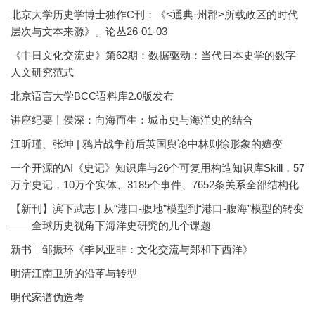
北京大学历史学博士独作C刊：《<通典·州郡>所载政区的时代
层次与文本来源》。论丛26-01-03
《中日文化交流史》第62期：数据驱动：当代日本史学的数字
人文研究范式
北京语言大学BCC语料库2.0版发布
讲座纪要丨侯深：向海而生：城市史与海洋史的结合
江昕瑾、张坤 | 鸦片战争前后英国舆论中林则徐形象的嬗变
一个开源的AI《史记》知识库与26个可复用构造知识库Skill，57
万字史记，10万个实体、3185个事件、7652条关系全部结构化
【新刊】滨下武志 | 从“港口-腹地”模型到“港口-腹海”模型的转变
——全球历史视角下海洋史研究的几个课题
新书｜邹振环《季风亚非：文化交流与郑和下西洋》
明清江南卫所的沿革与转型
明代家谱伪造考