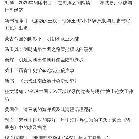
刘洋丨2025年阅读书目 ：在海洋之间阅读——海域史、俘虏与
世界经济
新书推荐 丨《焦虑的王权：朝鲜王朝“小中华”思想与历史书写
实践》出版
蒙古帝国的阴影下：明朝和欧亚大陆
马玉凤：明朝陆路丝绸之路管控模式的演变
余辉｜明建文朝出使朝鲜使臣陆颙新探
第十三届青年史学家论坛征稿启事
新书丨《元代江南政治社会史研究》
征文通知：“全球中国：跨区域联系的过去与现在”博士论文工作
坊
黄国信｜清王朝的海洋观及其海疆治理逻辑
刊文 || 宋代中国对印度洋—地中海世界认知的飞跃：聚焦《诸
蕃志》中的埃及描述
译文|回应：《亚洲研究杂志(JAS)》与人工智能（2）