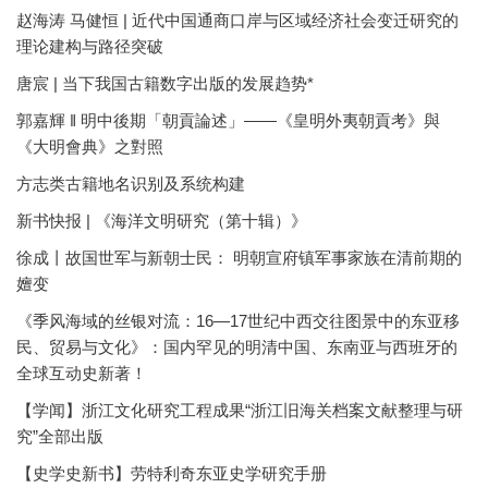
赵海涛 马健恒 | 近代中国通商口岸与区域经济社会变迁研究的
理论建构与路径突破
唐宸 | 当下我国古籍数字出版的发展趋势*
郭嘉輝 ‖ 明中後期「朝貢論述」——《皇明外夷朝貢考》與
《大明會典》之對照
方志类古籍地名识别及系统构建
新书快报 | 《海洋文明研究（第十辑）》
徐成丨故国世军与新朝士民： 明朝宣府镇军事家族在清前期的
嬗变
《季风海域的丝银对流：16—17世纪中西交往图景中的东亚移
民、贸易与文化》：国内罕见的明清中国、东南亚与西班牙的
全球互动史新著！
【学闻】浙江文化研究工程成果“浙江旧海关档案文献整理与研
究”全部出版
【史学史新书】劳特利奇东亚史学研究手册