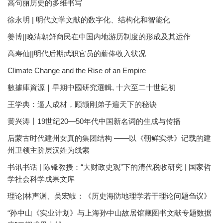
高句丽历史的多维书写
徐永明 | 明代文学文献的数字化、结构化和智能化
姜博||晚清朝鲜商民在中国内地游历制度的形成及其运作
高寿仙||明代后期武职官员的薪俸收入状况
Climate Change and the Rise of an Empire
數據庫資源｜早期中國研究選輯, 十六至二十世紀初
王学典：逼人成材，顾颉刚弟子遍天下的秘诀
黄兴涛丨19世纪20—50年代中国新名词的生成与传播
后蒙古时代建州女真的集团结构 ——以《朝鲜实录》记载的建
州卫领主阶层汉姓为线索
书讯书话 | 陈锋教授：“大财政史观”下的清代税收研究 | 国家哲
学社会科学成果文库
理论|林声渊、吴宏岐：《历史海防地理学若干理论问题刍议》
“孙中山《实业计划》与上海孙中山故居馆藏图书文献专题数据