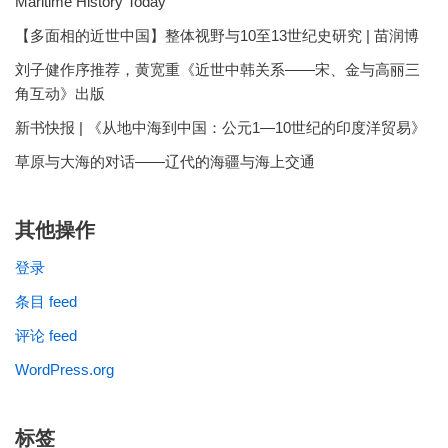
Maritime History Today
【多面相的近世中国】整体视野与10至13世纪史研究 | 苗润博
刘子健作序推荐，黄宽重《近世中韩关系——宋、金与高丽三
角互动》出版
新书快报 | 《从地中海到中国：公元1—10世纪的印度洋贸易》
草原与大海的对话——辽代的海疆与海上交通
其他操作
登录
条目 feed
评论 feed
WordPress.org
标签