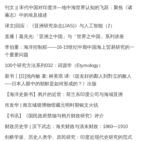
刊文 || 宋代中国对印度洋—地中海世界认知的飞跃：聚焦《诸
蕃志》中的埃及描述
译文|回应：《亚洲研究杂志(JAS)》与人工智能（2）
直播丨葛兆光:「亚洲之中国」与「世界之中国」系列讲座
李伯重：海洋控制权——16-19世纪中期中国海上贸易研究的一
个重要问题
100个研究方法系列032：词源学（Etymology）
新书丨[日]池內敏 著; 林美琪 译:《從友好的鄰人到對立的敵人
──日本人眼中的朝鮮是如何形成的？》出版
【海洋史新书】鸦片的近世：荷兰东印度公司与海域亚洲
肖发华 | 南京城墙博物馆藏元明时期铭文火铳
【书讯】《国民政府禁烟与鸦片财政研究》评介
财政历史学 | 滨下武志：海关财政与清末财政：1860—1910
剑桥学派、历史人类学、庶民研究：印度近现代史研究的范式