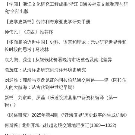
【学闻】浙江文化研究工程成果“浙江旧海关档案文献整理与研
究”全部出版
【史学史新书】劳特利奇东亚史学研究手册
仲伟民 | 《崩盘》推荐序
【多面相的近世中国】史料、语言和理论：元史研究世界性和
长时段的思考 | 马晓林
袁为鹏、龚达 | 从银钱比价看晚清市场整合及南北差异
包茂红：从海洋史研究到海洋环境史研究
刘迎胜：商船与罗盘见证的阿拉伯航海交融路——评《阿拉伯
人的大航海：从古代到中世纪早期》
新书｜刘家峰、罗蕊《乐道院潍县集中营资料编译（第一
辑）》
《民俗研究》2025年第4期|《“迁海复界”历史叙事的生成机制》
何斯薇 | 龙州开埠与桂越边境交通地理变迁(1889—1932)