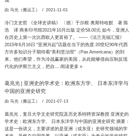
由
马光（搬运工）
2021-11-01
冷门文史哲 《全球史讲稿》 〔德〕于尔根·奥斯特哈默 著 陈
浩 译 商务印书馆2021年10月出版 定价58.00元 如今，亚洲人
在历史上第一次比西欧人更富裕了。 ——《法兰克福汇报》
2015年6月16日 “亚洲兴起”话题在当下的热度 20世纪90年代西
方许多知识分子期待着“美利坚治世”（Pax Americana）的到
来。他们希望，作为冷战赢家的美国，从此能够借由压制反现
代化的伊斯兰主义，把自…
阅读更多 »
葛兆光 | 亚洲史的学术史：欧洲东方学、 日本东洋学与
中国的亚洲史研究
由
马光（搬运工）
2021-07-13
葛兆光，复旦大学文史研究院及历史系特聘资深教授 亚洲史的
学术史：欧洲东方学、 日本东洋学与中国的亚洲史研究 摘要：
这是一份讲义，主要讲述的是亚洲（或东亚）史研究领域的学
术史。虽然在中国学界，以亚洲（或东亚）为单元的历史研究