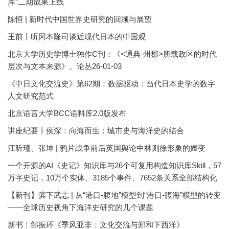
库”二期成果上线
陈恒 | 新时代中国世界史研究的回顾与展望
王前丨听冈本隆司谈近现代日本的中国观
北京大学历史学博士独作C刊：《<通典·州郡>所载政区的时代
层次与文本来源》。论丛26-01-03
《中日文化交流史》第62期：数据驱动：当代日本史学的数字
人文研究范式
北京语言大学BCC语料库2.0版发布
讲座纪要丨侯深：向海而生：城市史与海洋史的结合
江昕瑾、张坤 | 鸦片战争前后英国舆论中林则徐形象的嬗变
一个开源的AI《史记》知识库与26个可复用构造知识库Skill，57
万字史记，10万个实体、3185个事件、7652条关系全部结构化
【新刊】滨下武志 | 从“港口-腹地”模型到“港口-腹海”模型的转变
——全球历史视角下海洋史研究的几个课题
新书｜邹振环《季风亚非：文化交流与郑和下西洋》