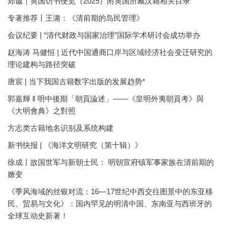
郑诚｜英国访书便览（2025）附英国所藏汉籍相关目录
专著推荐丨王潞：《清前期的岛民管理》
会议纪要 | “清代财政与国家治理”国际学术研讨会成功举办
赵海涛 马健恒 | 近代中国通商口岸与区域经济社会变迁研究的
理论建构与路径突破
唐宸 | 当下我国古籍数字出版的发展趋势*
郭嘉輝 ‖ 明中後期「朝貢論述」——《皇明外夷朝貢考》與
《大明會典》之對照
方志类古籍地名识别及系统构建
新书快报 | 《海洋文明研究（第十辑）》
徐成丨故国世军与新朝士民： 明朝宣府镇军事家族在清前期的
嬗变
《季风海域的丝银对流：16—17世纪中西交往图景中的东亚移
民、贸易与文化》：国内罕见的明清中国、东南亚与西班牙的
全球互动史新著！