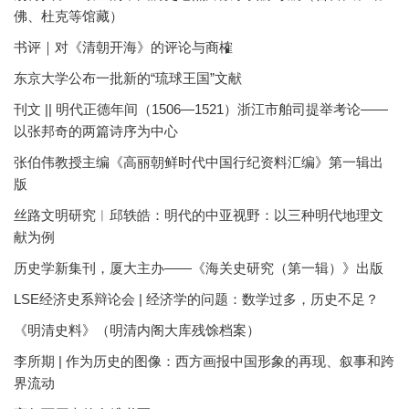
佛、杜克等馆藏）
书评｜对《清朝开海》的评论与商榷
东京大学公布一批新的“琉球王国”文献
刊文 || 明代正德年间（1506—1521）浙江市舶司提举考论——
以张邦奇的两篇诗序为中心
张伯伟教授主编《高丽朝鲜时代中国行纪资料汇编》第一辑出
版
丝路文明研究︱邱轶皓：明代的中亚视野：以三种明代地理文
献为例
历史学新集刊，厦大主办——《海关史研究（第一辑）》出版
LSE经济史系辩论会 | 经济学的问题：数学过多，历史不足？
《明清史料》（明清内阁大库残馀档案）
李所期 | 作为历史的图像：西方画报中国形象的再现、叙事和跨
界流动