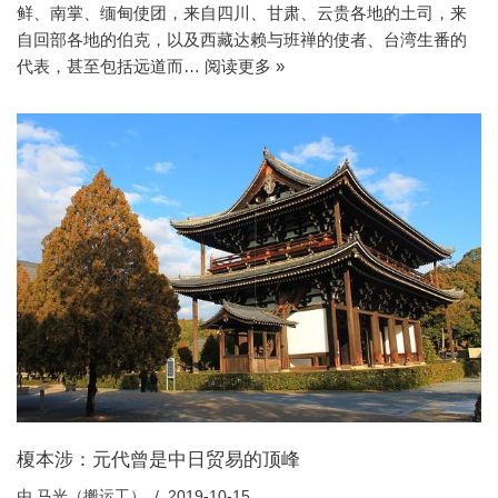
鲜、南掌、缅甸使团，来自四川、甘肃、云贵各地的土司，来
自回部各地的伯克，以及西藏达赖与班禅的使者、台湾生番的
代表，甚至包括远道而…
阅读更多 »
榎本涉：元代曾是中日贸易的顶峰
由
马光（搬运工）
2019-10-15