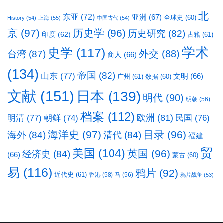
北
东亚
(72)
亚洲
(67)
全球史
(60)
History
(54)
上海
(55)
中国古代
(54)
京
(97)
历史学
(96)
历史研究
(82)
印度
(62)
古籍
(61)
学术
史学
(117)
台湾
(87)
外交
(88)
商人
(66)
(134)
帝国
(82)
山东
(77)
文明
(66)
广州
(61)
数据
(60)
文献
(151)
日本
(139)
明代
(90)
明朝
(56)
档案
(112)
明清
(77)
欧洲
(81)
民国
(76)
朝鲜
(74)
海洋史
(97)
目录
(96)
海外
(84)
清代
(84)
福建
贸
美国
(104)
英国
(96)
经济史
(84)
(66)
蒙古
(60)
易
(116)
鸦片
(92)
近代史
(61)
香港
(58)
马
(56)
鸦片战争
(53)