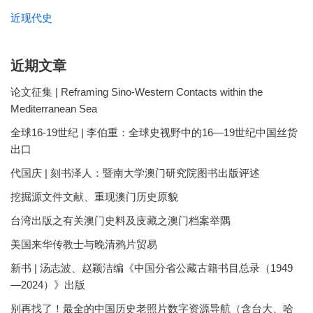
近现代史
近期文章
论文征集 | Reframing Sino-Western Contacts within the
Mediterranean Sea
全球16-19世纪 | 李伯重：全球史视野中的16—19世纪中国丝货
出口
代国庆 | 刻书泽人：暨南大学澳门研究院图书出版评述
挖掘源文件文献、重现澳门历史原貌
台湾出版之有关澳门史料及庋藏之澳门档案举隅
美国来华传教士与晚清鸦片贸易
新书 | 汤志波、赵颖洁编《中国分省公藏古籍书目总录（1949
—2024）》出版
别再找了！最全的中国历史老照片数字资源导航（含台大、哈