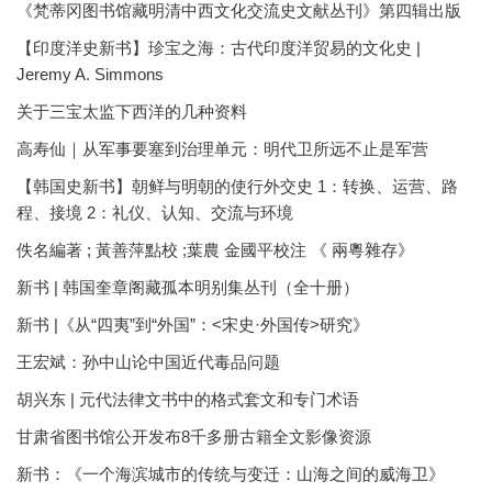
《梵蒂冈图书馆藏明清中西文化交流史文献丛刊》第四辑出版
【印度洋史新书】珍宝之海：古代印度洋贸易的文化史 |
Jeremy A. Simmons
关于三宝太监下西洋的几种资料
高寿仙｜从军事要塞到治理单元：明代卫所远不止是军营
【韩国史新书】朝鲜与明朝的使行外交史 1：转换、运营、路
程、接境 2：礼仪、认知、交流与环境
佚名編著 ; 黃善萍點校 ;葉農 金國平校注 《 兩粵雜存》
新书 | 韩国奎章阁藏孤本明别集丛刊（全十册）
新书 |《从“四夷”到“外国”：<宋史·外国传>研究》
王宏斌：孙中山论中国近代毒品问题
胡兴东 | 元代法律文书中的格式套文和专门术语
甘肃省图书馆公开发布8千多册古籍全文影像资源
新书：《一个海滨城市的传统与变迁：山海之间的威海卫》