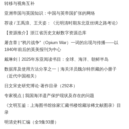
转移与视角互补
亚洲帝国与英国知识：中国与英帝国扩张的网络
荐读 / 王禹浪、王天姿：《元明清时期东北亚丝绸之路考论》
【资源推介】浙江省历史文献数字资源总库
屠含章 | “鸦片战争”（Opium War）一词的出现与传播——以
1840年前后的英美报刊为中心
戴琳剑丨2025年东亚阅读书目：全球、海洋、朝鲜半岛
数据库及使用方法分享之一｜海关洋员魏尔特所藏的小册子
（近代中国相关）
日文宋史研究博论·著作目录（292本）
专家视点 | 我国海洋遗产保护现状及存在的问题
《文明互鉴：上海图书馆徐家汇藏书楼馆藏珍稀文献图录》目
录
明清史料汇编（全9集93册）