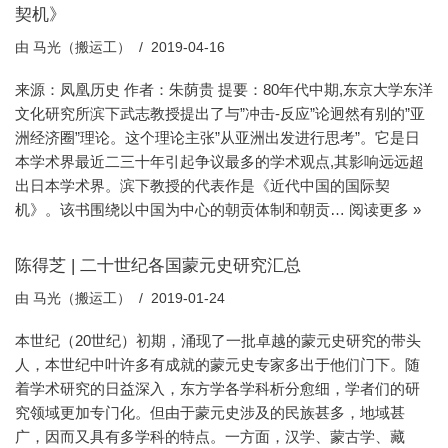
契机》
由
马光（搬运工）
2019-04-16
来源：凤凰历史 作者：朱荫贵 提要：80年代中期,东京大学东洋
文化研究所滨下武志教授提出了与”冲击-反应”论迥然有别的”亚
洲经济圈”理论。这个理论主张”从亚洲出发进行思考”。它是日
本学术界最近二三十年引起争议最多的学术观点,其影响远远超
出日本学术界。滨下教授的代表作是《近代中国的国际契
机》。该书围绕以中国为中心的朝贡体制和朝贡…
阅读更多 »
陈得芝 | 二十世纪各国蒙元史研究汇总
由
马光（搬运工）
2019-01-24
本世纪（20世纪）初期，涌现了一批卓越的蒙元史研究的带头
人，本世纪中叶许多有成就的蒙元史专家多出于他们门下。随
着学术研究的日益深入，东方学各学科析分愈细，学者们的研
究领域更加专门化。但由于蒙元史涉及的民族甚多，地域甚
广，因而又具有多学科的特点。一方面，汉学、蒙古学、藏