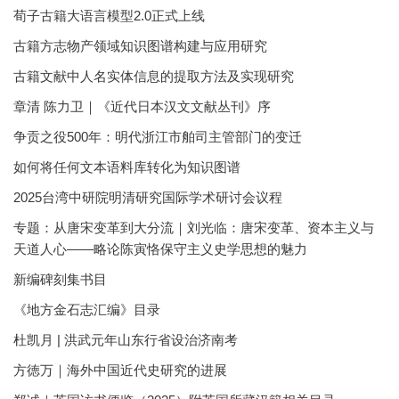
荀子古籍大语言模型2.0正式上线
古籍方志物产领域知识图谱构建与应用研究
古籍文献中人名实体信息的提取方法及实现研究
章清 陈力卫｜《近代日本汉文文献丛刊》序
争贡之役500年：明代浙江市舶司主管部门的变迁
如何将任何文本语料库转化为知识图谱
2025台湾中研院明清研究国际学术研讨会议程
专题：从唐宋变革到大分流｜刘光临：唐宋变革、资本主义与
天道人心——略论陈寅恪保守主义史学思想的魅力
新编碑刻集书目
《地方金石志汇编》目录
杜凯月 | 洪武元年山东行省设治济南考
方徳万｜海外中国近代史研究的进展