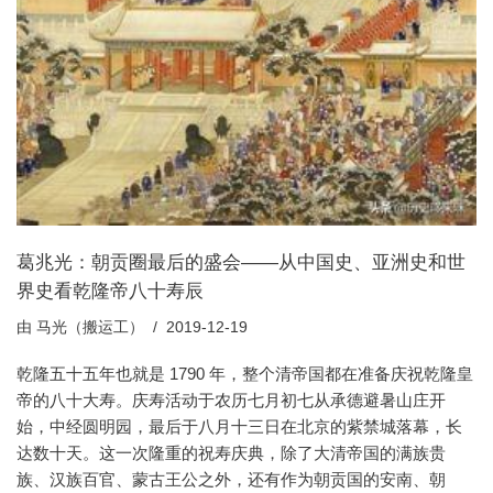
葛兆光：朝贡圈最后的盛会——从中国史、亚洲史和世
界史看乾隆帝八十寿辰
由
马光（搬运工）
2019-12-19
乾隆五十五年也就是 1790 年，整个清帝国都在准备庆祝乾隆皇
帝的八十大寿。庆寿活动于农历七月初七从承德避暑山庄开
始，中经圆明园，最后于八月十三日在北京的紫禁城落幕，长
达数十天。这一次隆重的祝寿庆典，除了大清帝国的满族贵
族、汉族百官、蒙古王公之外，还有作为朝贡国的安南、朝