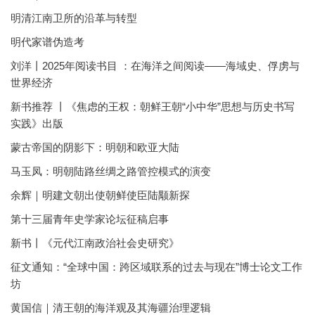
明清江南卫所的沿革与转型
明代家谱伪造考
刘洋丨2025年阅读书目 ：在海洋之间阅读——海域史、俘虏与
世界经济
新书推荐 丨《焦虑的王权：朝鲜王朝“小中华”思想与历史书写
实践》出版
蒙古帝国的阴影下：明朝和欧亚大陆
马玉凤：明朝陆路丝绸之路管控模式的演变
余辉｜明建文朝出使朝鲜使臣陆颙新探
第十三届青年史学家论坛征稿启事
新书丨《元代江南政治社会史研究》
征文通知：“全球中国：跨区域联系的过去与现在”博士论文工作
坊
黄国信｜清王朝的海洋观及其海疆治理逻辑