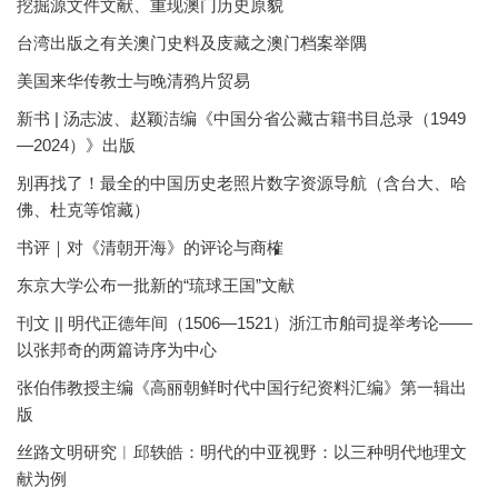
挖掘源文件文献、重现澳门历史原貌
台湾出版之有关澳门史料及庋藏之澳门档案举隅
美国来华传教士与晚清鸦片贸易
新书 | 汤志波、赵颖洁编《中国分省公藏古籍书目总录（1949
—2024）》出版
别再找了！最全的中国历史老照片数字资源导航（含台大、哈
佛、杜克等馆藏）
书评｜对《清朝开海》的评论与商榷
东京大学公布一批新的“琉球王国”文献
刊文 || 明代正德年间（1506—1521）浙江市舶司提举考论——
以张邦奇的两篇诗序为中心
张伯伟教授主编《高丽朝鲜时代中国行纪资料汇编》第一辑出
版
丝路文明研究︱邱轶皓：明代的中亚视野：以三种明代地理文
献为例