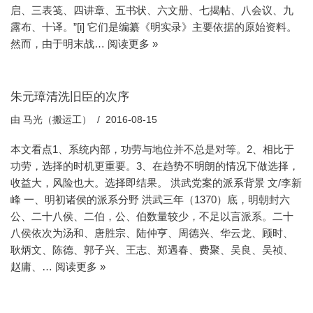
启、三表笺、四讲章、五书状、六文册、七揭帖、八会议、九
露布、十译。”[i] 它们是编纂《明实录》主要依据的原始资料。
然而，由于明末战…
阅读更多 »
朱元璋清洗旧臣的次序
由
马光（搬运工）
2016-08-15
本文看点1、系统内部，功劳与地位并不总是对等。2、相比于
功劳，选择的时机更重要。3、在趋势不明朗的情况下做选择，
收益大，风险也大。选择即结果。 洪武党案的派系背景 文/李新
峰 一、明初诸侯的派系分野 洪武三年（1370）底，明朝封六
公、二十八侯、二伯，公、伯数量较少，不足以言派系。二十
八侯依次为汤和、唐胜宗、陆仲亨、周德兴、华云龙、顾时、
耿炳文、陈德、郭子兴、王志、郑遇春、费聚、吴良、吴祯、
赵庸、…
阅读更多 »