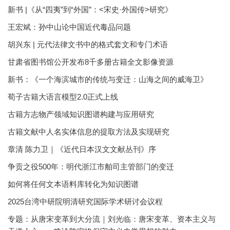
新书 |《从“四夷”到“外国”：<宋史·外国传>研究》
王宏斌：孙中山论中国近代毒品问题
胡兴东 | 元代法律文书中的格式套文和专门术语
甘肃省图书馆公开发布8千多册古籍全文影像资源
新书：《一个海滨城市的传统与变迁：山海之间的威海卫》
荀子古籍大语言模型2.0正式上线
古籍方志物产领域知识图谱构建与应用研究
古籍文献中人名实体信息的提取方法及实现研究
章清 陈力卫｜《近代日本汉文文献丛刊》序
争贡之役500年：明代浙江市舶司主管部门的变迁
如何将任何文本语料库转化为知识图谱
2025台湾中研院明清研究国际学术研讨会议程
专题：从唐宋变革到大分流｜刘光临：唐宋变革、资本主义与