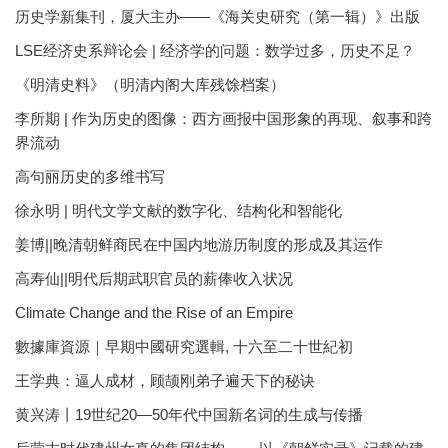
历史学新集刊，厦大主办——《海关史研究（第一辑）》出版
LSE经济史系辩论会 | 经济学的问题：数学过多，历史不足？
《明清史料》（明清内阁大库残馀档案）
李所期 | 作为历史的图像：西方画报中国形象的再现、叙事和跨
界流动
高句丽历史的多维书写
徐永明 | 明代文学文献的数字化、结构化和智能化
姜博||晚清朝鲜商民在中国内地游历制度的形成及其运作
高寿仙||明代后期武职官员的薪俸收入状况
Climate Change and the Rise of an Empire
數據庫資源｜早期中國研究選輯, 十六至二十世紀初
王学典：逼人成材，顾颉刚弟子遍天下的秘诀
黄兴涛丨19世纪20—50年代中国新名词的生成与传播