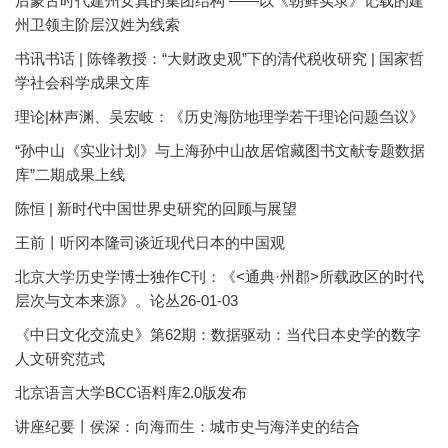
后蒙古时代建州女真的集团结构 ——以《朝鲜实录》记载的建
州卫领主阶层汉姓为线索
书讯书话 | 陈锋教授：“大财政史观”下的清代税收研究 | 国家哲
学社会科学成果文库
理论|林声渊、吴宏岐：《历史海防地理学若干理论问题刍议》
“孙中山《实业计划》与上海孙中山故居馆藏图书文献专题数据
库”二期成果上线
陈恒 | 新时代中国世界史研究的回顾与展望
王前丨听冈本隆司谈近现代日本的中国观
北京大学历史学博士独作C刊：《<通典·州郡>所载政区的时代
层次与文本来源》。论丛26-01-03
《中日文化交流史》第62期：数据驱动：当代日本史学的数字
人文研究范式
北京语言大学BCC语料库2.0版发布
讲座纪要丨侯深：向海而生：城市史与海洋史的结合