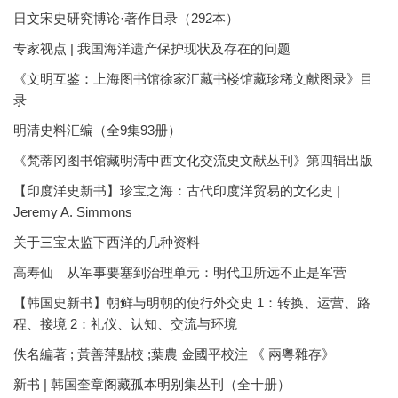
日文宋史研究博论·著作目录（292本）
专家视点 | 我国海洋遗产保护现状及存在的问题
《文明互鉴：上海图书馆徐家汇藏书楼馆藏珍稀文献图录》目
录
明清史料汇编（全9集93册）
《梵蒂冈图书馆藏明清中西文化交流史文献丛刊》第四辑出版
【印度洋史新书】珍宝之海：古代印度洋贸易的文化史 |
Jeremy A. Simmons
关于三宝太监下西洋的几种资料
高寿仙｜从军事要塞到治理单元：明代卫所远不止是军营
【韩国史新书】朝鲜与明朝的使行外交史 1：转换、运营、路
程、接境 2：礼仪、认知、交流与环境
佚名編著 ; 黃善萍點校 ;葉農 金國平校注 《 兩粵雜存》
新书 | 韩国奎章阁藏孤本明别集丛刊（全十册）