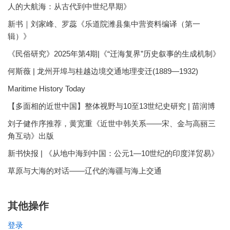
人的大航海：从古代到中世纪早期》
新书｜刘家峰、罗蕊《乐道院潍县集中营资料编译（第一
辑）》
《民俗研究》2025年第4期|《“迁海复界”历史叙事的生成机制》
何斯薇 | 龙州开埠与桂越边境交通地理变迁(1889—1932)
Maritime History Today
【多面相的近世中国】整体视野与10至13世纪史研究 | 苗润博
刘子健作序推荐，黄宽重《近世中韩关系——宋、金与高丽三
角互动》出版
新书快报 | 《从地中海到中国：公元1—10世纪的印度洋贸易》
草原与大海的对话——辽代的海疆与海上交通
其他操作
登录