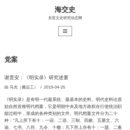
海交史
跳
东亚文史研究动态网
至
正
文
党案
谢贵安：《明实录》研究述要
由
马光（搬运工）
2019-04-25
《明实录》是有明一代最系统、最基本的史料。明代史料论原
始自然首推明代档案，它是明朝中央及地方政权在行使统治职
能过程中，形成的各种类别的文件。明代档案文件分为二十
种：“凡上所下有十：一诏、二诰、三制、四敕、五册文、六
谕、七书、八符、九令、十檄；凡下所上亦有十：一题、二奏