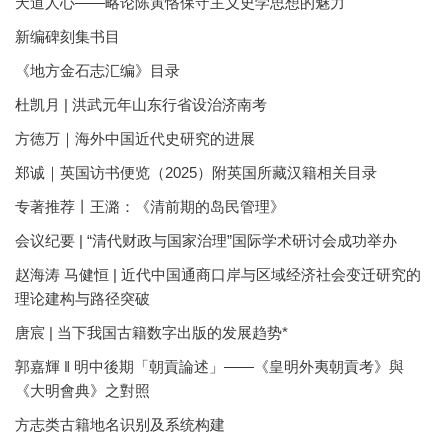
天道人心——略论陈寅恪保守主义史学思想的魅力
新编碑刻集书目
《地方金石志汇编》目录
杜凯月 | 洪武元年山东行省设治济南考
方徳万｜海外中国近代史研究的进展
郑诚｜英国访书便览（2025）附英国所藏汉籍相关目录
专著推荐丨王潞：《清前期的岛民管理》
会议纪要 | “清代财政与国家治理”国际学术研讨会成功举办
赵海涛 马健恒 | 近代中国通商口岸与区域经济社会变迁研究的
理论建构与路径突破
唐宸 | 当下我国古籍数字出版的发展趋势*
郭嘉輝 ‖ 明中後期「朝貢論述」——《皇明外夷朝貢考》與
《大明會典》之對照
方志类古籍地名识别及系统构建