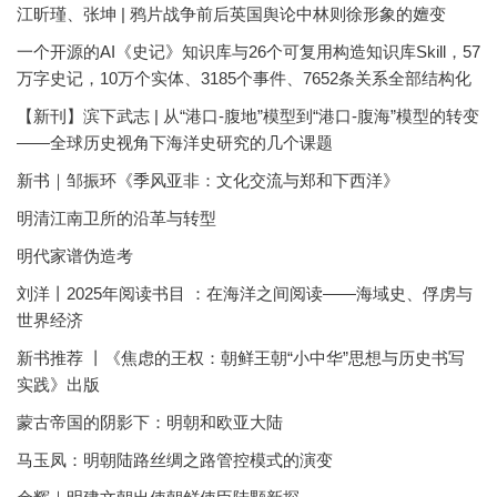
江昕瑾、张坤 | 鸦片战争前后英国舆论中林则徐形象的嬗变
一个开源的AI《史记》知识库与26个可复用构造知识库Skill，57
万字史记，10万个实体、3185个事件、7652条关系全部结构化
【新刊】滨下武志 | 从“港口-腹地”模型到“港口-腹海”模型的转变
——全球历史视角下海洋史研究的几个课题
新书｜邹振环《季风亚非：文化交流与郑和下西洋》
明清江南卫所的沿革与转型
明代家谱伪造考
刘洋丨2025年阅读书目 ：在海洋之间阅读——海域史、俘虏与
世界经济
新书推荐 丨《焦虑的王权：朝鲜王朝“小中华”思想与历史书写
实践》出版
蒙古帝国的阴影下：明朝和欧亚大陆
马玉凤：明朝陆路丝绸之路管控模式的演变