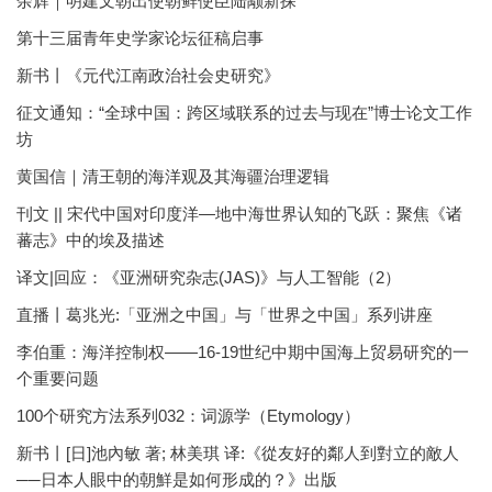
余辉｜明建文朝出使朝鲜使臣陆颙新探
第十三届青年史学家论坛征稿启事
新书丨《元代江南政治社会史研究》
征文通知：“全球中国：跨区域联系的过去与现在”博士论文工作
坊
黄国信｜清王朝的海洋观及其海疆治理逻辑
刊文 || 宋代中国对印度洋—地中海世界认知的飞跃：聚焦《诸
蕃志》中的埃及描述
译文|回应：《亚洲研究杂志(JAS)》与人工智能（2）
直播丨葛兆光:「亚洲之中国」与「世界之中国」系列讲座
李伯重：海洋控制权——16-19世纪中期中国海上贸易研究的一
个重要问题
100个研究方法系列032：词源学（Etymology）
新书丨[日]池內敏 著; 林美琪 译:《從友好的鄰人到對立的敵人
──日本人眼中的朝鮮是如何形成的？》出版