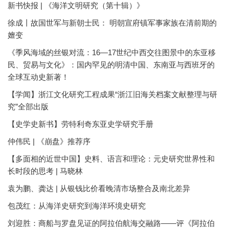
新书快报 | 《海洋文明研究（第十辑）》
徐成丨故国世军与新朝士民： 明朝宣府镇军事家族在清前期的
嬗变
《季风海域的丝银对流：16—17世纪中西交往图景中的东亚移
民、贸易与文化》：国内罕见的明清中国、东南亚与西班牙的
全球互动史新著！
【学闻】浙江文化研究工程成果“浙江旧海关档案文献整理与研
究”全部出版
【史学史新书】劳特利奇东亚史学研究手册
仲伟民 | 《崩盘》推荐序
【多面相的近世中国】史料、语言和理论：元史研究世界性和
长时段的思考 | 马晓林
袁为鹏、龚达 | 从银钱比价看晚清市场整合及南北差异
包茂红：从海洋史研究到海洋环境史研究
刘迎胜：商船与罗盘见证的阿拉伯航海交融路——评《阿拉伯