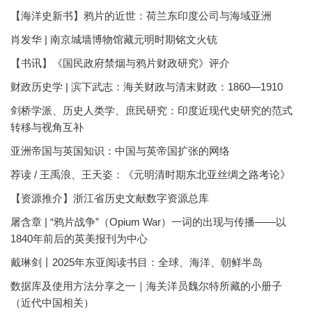
【海洋史新书】鸦片的近世：荷兰东印度公司与海域亚洲
肖发华 | 南京城墙博物馆藏元明时期铭文火铳
【书讯】《国民政府禁烟与鸦片财政研究》评介
财政历史学 | 滨下武志：海关财政与清末财政：1860—1910
剑桥学派、历史人类学、庶民研究：印度近现代史研究的范式
转移与视角互补
亚洲帝国与英国知识：中国与英帝国扩张的网络
荐读 / 王禹浪、王天姿：《元明清时期东北亚丝绸之路考论》
【资源推介】浙江省历史文献数字资源总库
屠含章 | “鸦片战争”（Opium War）一词的出现与传播——以
1840年前后的英美报刊为中心
戴琳剑丨2025年东亚阅读书目：全球、海洋、朝鲜半岛
数据库及使用方法分享之一｜海关洋员魏尔特所藏的小册子
（近代中国相关）