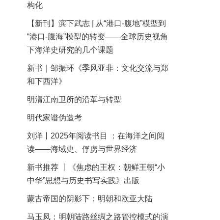
构化
【新刊】滨下武志 | 从“港口-腹地”模型到
“港口-腹海”模型的转变——全球历史视角
下海洋史研究的几个课题
新书｜邹振环《季风亚非：文化交流与郑
和下西洋》
明清江南卫所的沿革与转型
明代家谱伪造考
刘洋丨2025年阅读书目 ：在海洋之间阅
读——海域史、俘虏与世界经济
新书推荐 丨《焦虑的王权：朝鲜王朝“小
中华”思想与历史书写实践》出版
蒙古帝国的阴影下：明朝和欧亚大陆
马玉凤：明朝陆路丝绸之路管控模式的演