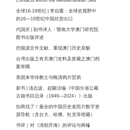
Contacts within the Mediterranean Sea
全球16-19世纪 | 李伯重：全球史视野中
的16—19世纪中国丝货出口
代国庆 | 刻书泽人：暨南大学澳门研究院
图书出版评述
挖掘源文件文献、重现澳门历史原貌
台湾出版之有关澳门史料及庋藏之澳门档
案举隅
美国来华传教士与晚清鸦片贸易
新书 | 汤志波、赵颖洁编《中国分省公藏
古籍书目总录（1949—2024）》出版
别再找了！最全的中国历史老照片数字资
源导航（含台大、哈佛、杜克等馆藏）
书评｜对《清朝开海》的评论与商榷