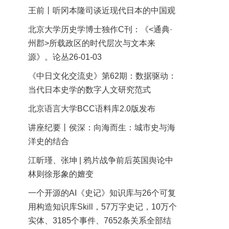
王前丨听冈本隆司谈近现代日本的中国观
北京大学历史学博士独作C刊：《<通典·
州郡>所载政区的时代层次与文本来
源》。论丛26-01-03
《中日文化交流史》第62期：数据驱动：
当代日本史学的数字人文研究范式
北京语言大学BCC语料库2.0版发布
讲座纪要丨侯深：向海而生：城市史与海
洋史的结合
江昕瑾、张坤 | 鸦片战争前后英国舆论中
林则徐形象的嬗变
一个开源的AI《史记》知识库与26个可复
用构造知识库Skill，57万字史记，10万个
实体、3185个事件、7652条关系全部结