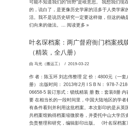
可能不知道我们的“田野”是啥意思。 我想我们现
的，说白了，是更像历史学家的活多于人类学家
活。我不是说历史研究一定要这样做，但这的确
们向来的做法。…
阅读更多 »
叶名琛档案：两广督府衙门档案残
（精装，全八册）
由
马光（搬运工）
2019-03-22
作 者：陈玉环 刘志伟整理 定 价：4800元（一套
册） 出版时间： 2013年2月 I S B N： 978-7-218
06658-5 装订形式：锁线精装 册 数：套装8册 
要 在相当长的一段时间里，中国大陆地区的学者
有条件看到并利用这批档案。本次影印的是从英
共档案馆购得档案缩微胶卷，并委托中山大学历
负责整理和研究，编辑影印出版。 《叶名琛档案