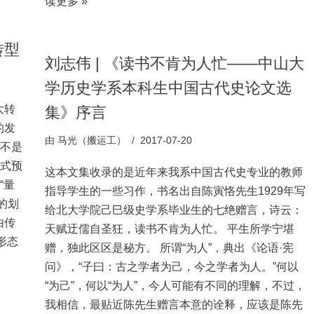
读更多 »
转型
刘志伟 | 《读书不肯为人忙——中山大
学历史学系本科生中国古代史论文选
大转
集》序言
的发
由
马光（搬运工）
2017-07-20
并不是
新式预
这本文集收录的是近年来我系中国古代史专业的教师
“量
指导学生的一些习作，书名出自陈寅恪先生1929年写
的划
给北大学院己巳级史学系毕业生的七绝赠言，诗云：
由传
天赋迂儒自圣狂，读书不肯为人忙。 平生所学宁堪
形态
赠，独此区区是秘方。 所谓“为人”，典出《论语·宪
问》，“子曰：古之学者为己，今之学者为人。”何以
“为己”，何以“为人”，今人可能有不同的理解，不过，
我相信，最贴近陈先生赠言本意的诠释，应该是陈先