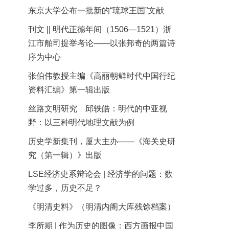
东京大学公布一批新的“琉球王国”文献
刊文 || 明代正德年间（1506—1521）浙
江市舶司提举考论——以张邦奇的两篇诗
序为中心
张伯伟教授主编《高丽朝鲜时代中国行纪
资料汇编》第一辑出版
丝路文明研究︱邱轶皓：明代的中亚视
野：以三种明代地理文献为例
历史学新集刊，厦大主办——《海关史研
究（第一辑）》出版
LSE经济史系辩论会 | 经济学的问题：数
学过多，历史不足？
《明清史料》（明清内阁大库残馀档案）
李所期 | 作为历史的图像：西方画报中国