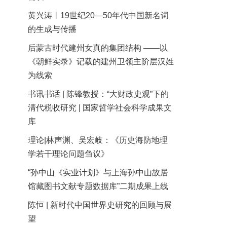
黄兴涛丨19世纪20—50年代中国新名词
的生成与传播
后蒙古时代建州女真的集团结构 ——以
《朝鲜实录》记载的建州卫领主阶层汉姓
为线索
书讯书话 | 陈锋教授：“大财政史观”下的
清代税收研究 | 国家哲学社会科学成果文
库
理论|林声渊、吴宏岐：《历史海防地理
学若干理论问题刍议》
“孙中山《实业计划》与上海孙中山故居
馆藏图书文献专题数据库”二期成果上线
陈恒 | 新时代中国世界史研究的回顾与展
望