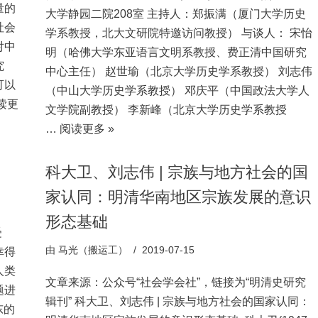
量的
大学静园二院208室 主持人：郑振满（厦门大学历史
社会
学系教授，北大文研院特邀访问教授） 与谈人： 宋怡
对中
明（哈佛大学东亚语言文明系教授、费正清中国研究
究
中心主任） 赵世瑜（北京大学历史学系教授） 刘志伟
可以
（中山大学历史学系教授） 邓庆平（中国政法大学人
读更
文学院副教授） 李新峰（北京大学历史学系教授
…
阅读更多 »
科大卫、刘志伟 | 宗族与地方社会的国
家认同：明清华南地区宗族发展的意识
形态基础
受
由
马光（搬运工）
2019-07-15
幸得
人类
文章来源：公众号“社会学会社”，链接为“明清史研究
题进
辑刊” 科大卫、刘志伟 | 宗族与地方社会的国家认同：
东的