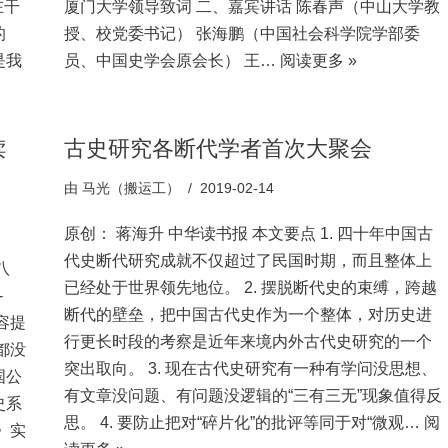
在干
厦门大学领导致词 二、嘉宾讲话 陈春声（中山大学教
的
授、校党委书记） 张海鹏（中国社会科学院学部委
是我
员、中国史学会原会长） 王…
阅读更多 »
牍
古史研究各断代学者首次大聚会
由
马光（搬运工）
2019-02-14
原创： 蒋海升 中华读书报 本文要点 1. 四十年中国古
代史断代研究成就不仅超过了民国时期，而且整体上
八
已经处于世界领先地位。 2. 摆脱断代史的束缚，跨越
-
断代的壁垒，把中国古代史作为一个整体，对历史进
内容提
行更长时段的考察是近年来境内外古代史研究的一个
都没
突出取向。 3. 现在古代史研究有一种有学问没思想、
国公
有文章没问题、有问题没逻辑的“三有三无”现象值得反
史系
思。 4. 要防止把对“碎片化”的批评等同于对“微观…
阅
》实