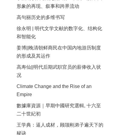
形象的再现、叙事和跨界流动
高句丽历史的多维书写
徐永明 | 明代文学文献的数字化、结构化
和智能化
姜博||晚清朝鲜商民在中国内地游历制度
的形成及其运作
高寿仙||明代后期武职官员的薪俸收入状
况
Climate Change and the Rise of an
Empire
數據庫資源｜早期中國研究選輯, 十六至
二十世紀初
王学典：逼人成材，顾颉刚弟子遍天下的
秘诀