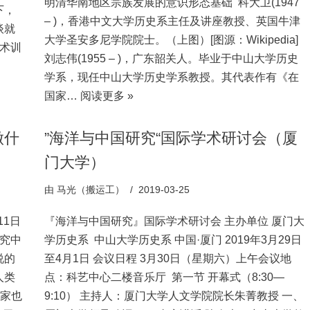
明清华南地区宗族发展的意识形态基础 科大卫(1947
下，
– )，香港中文大学历史系主任及讲座教授、英国牛津
谈就
大学圣安多尼学院院士。（上图）[图源：Wikipedia]
学术训
刘志伟(1955 – )，广东韶关人。毕业于中山大学历史
学系，现任中山大学历史学系教授。其代表作有《在
国家…
阅读更多 »
做什
”海洋与中国研究“国际学术研讨会（厦
门大学）
由
马光（搬运工）
2019-03-25
11日
『海洋与中国研究』国际学术研讨会 主办单位 厦门大
研究中
学历史系 中山大学历史系 中国·厦门 2019年3月29日
说的
至4月1日 会议日程 3月30日（星期六）上午会议地
人类
点：科艺中心二楼音乐厅 第一节 开幕式（8:30—
学家也
9:10） 主持人：厦门大学人文学院院长朱菁教授 一、