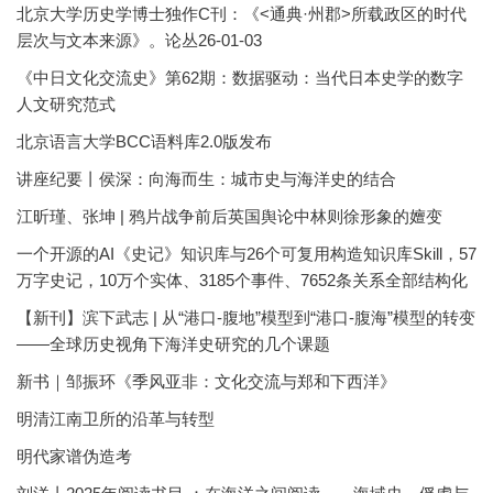
北京大学历史学博士独作C刊：《<通典·州郡>所载政区的时代
层次与文本来源》。论丛26-01-03
《中日文化交流史》第62期：数据驱动：当代日本史学的数字
人文研究范式
北京语言大学BCC语料库2.0版发布
讲座纪要丨侯深：向海而生：城市史与海洋史的结合
江昕瑾、张坤 | 鸦片战争前后英国舆论中林则徐形象的嬗变
一个开源的AI《史记》知识库与26个可复用构造知识库Skill，57
万字史记，10万个实体、3185个事件、7652条关系全部结构化
【新刊】滨下武志 | 从“港口-腹地”模型到“港口-腹海”模型的转变
——全球历史视角下海洋史研究的几个课题
新书｜邹振环《季风亚非：文化交流与郑和下西洋》
明清江南卫所的沿革与转型
明代家谱伪造考