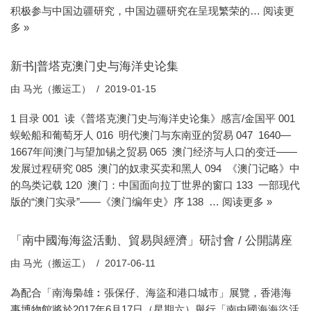
积极参与中国边疆研究，中国边疆研究在呈现繁荣的…
阅读更
多 »
新书|普塔克澳门史与海洋史论集
由
马光（搬运工）
2019-01-15
1 目录 001 读《普塔克澳门史与海洋史论集》感言/金国平 001
蜈蚣船和葡萄牙人 016 明代澳门与东南亚的贸易 047 1640—
1667年间澳门与望加锡之贸易 065 澳门经济与人口的变迁——
发展过程研究 085 澳门的奴隶买卖和黑人 094 《澳门记略》中
的鸟类记载 120 澳门：中国面向拉丁世界的窗口 133 一部现代
版的“澳门实录”——《澳门编年史》序 138 …
阅读更多 »
「南中國海海盜活動、貿易與經濟」研討會 / 公開講座
由
马光（搬运工）
2017-06-11
為配合「南海梟雄︰張保仔、海盜和港口城市」展覽，香港海
事博物館將於2017年6月17日（星期六）舉行「南中國海海盜活