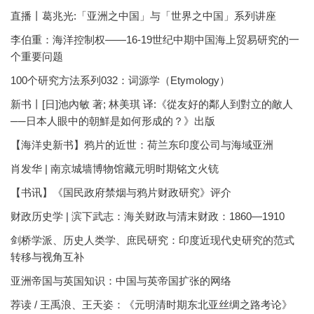
直播丨葛兆光:「亚洲之中国」与「世界之中国」系列讲座
李伯重：海洋控制权——16-19世纪中期中国海上贸易研究的一
个重要问题
100个研究方法系列032：词源学（Etymology）
新书丨[日]池內敏 著; 林美琪 译:《從友好的鄰人到對立的敵人
──日本人眼中的朝鮮是如何形成的？》出版
【海洋史新书】鸦片的近世：荷兰东印度公司与海域亚洲
肖发华 | 南京城墙博物馆藏元明时期铭文火铳
【书讯】《国民政府禁烟与鸦片财政研究》评介
财政历史学 | 滨下武志：海关财政与清末财政：1860—1910
剑桥学派、历史人类学、庶民研究：印度近现代史研究的范式
转移与视角互补
亚洲帝国与英国知识：中国与英帝国扩张的网络
荐读 / 王禹浪、王天姿：《元明清时期东北亚丝绸之路考论》