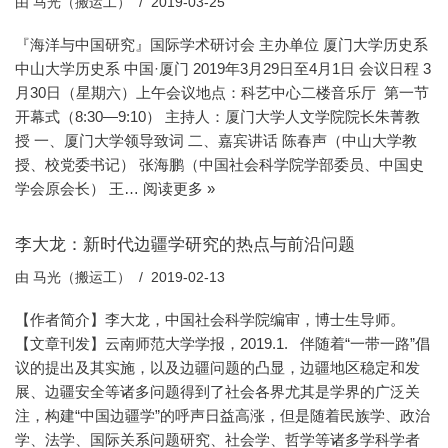
由
马光（搬运工）
2019-03-25
『海洋与中国研究』国际学术研讨会 主办单位 厦门大学历史系
中山大学历史系 中国·厦门 2019年3月29日至4月1日 会议日程 3
月30日（星期六）上午会议地点：科艺中心二楼音乐厅 第一节
开幕式（8:30—9:10） 主持人：厦门大学人文学院院长朱菁教
授 一、厦门大学领导致词 二、嘉宾讲话 陈春声（中山大学教
授、校党委书记） 张海鹏（中国社会科学院学部委员、中国史
学会原会长） 王…
阅读更多 »
李大龙：新时代边疆学研究的热点与前沿问题
由
马光（搬运工）
2019-02-13
【作者简介】李大龙，中国社会科学院编审，博士生导师。
【文章刊发】云南师范大学学报，2019.1. 伴随着“一带一路”倡
议的提出及其实施，以及边疆问题的凸显，边疆地区稳定和发
展、边疆安全等诸多问题得到了社会各界尤其是学界的广泛关
注，构建“中国边疆学”的呼声日益高涨，但是随着民族学、政治
学、法学、国际关系问题研究、社会学、哲学等诸多学科学者