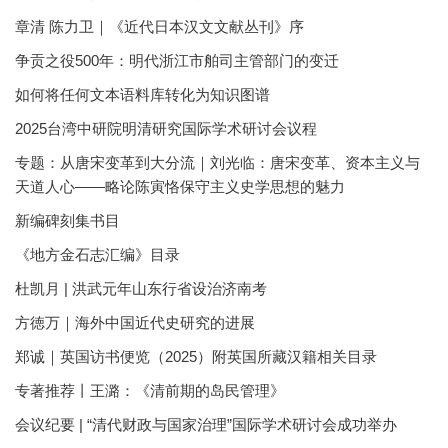
章清 陈力卫｜《近代日本汉文文献丛刊》序
争贡之役500年：明代浙江市舶司主管部门的变迁
如何将任何文本语料库转化为知识图谱
2025台湾中研院明清研究国际学术研讨会议程
专题：从唐宋变革到大分流｜刘光临：唐宋变革、资本主义与
天道人心——略论陈寅恪保守主义史学思想的魅力
新编碑刻集书目
《地方金石志汇编》目录
杜凯月 | 洪武元年山东行省设治济南考
方徳万｜海外中国近代史研究的进展
郑诚｜英国访书便览（2025）附英国所藏汉籍相关目录
专著推荐丨王潞：《清前期的岛民管理》
会议纪要 | “清代财政与国家治理”国际学术研讨会成功举办