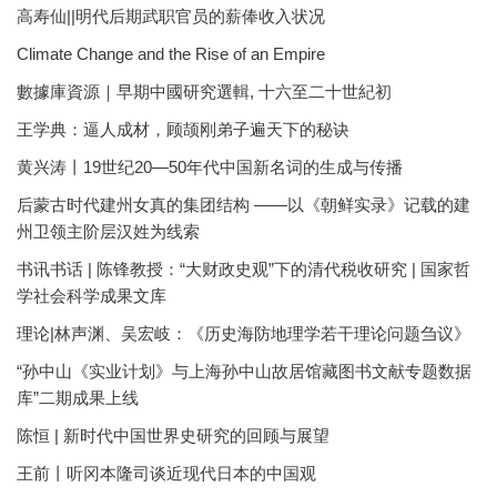
高寿仙||明代后期武职官员的薪俸收入状况
Climate Change and the Rise of an Empire
數據庫資源｜早期中國研究選輯, 十六至二十世紀初
王学典：逼人成材，顾颉刚弟子遍天下的秘诀
黄兴涛丨19世纪20—50年代中国新名词的生成与传播
后蒙古时代建州女真的集团结构 ——以《朝鲜实录》记载的建
州卫领主阶层汉姓为线索
书讯书话 | 陈锋教授：“大财政史观”下的清代税收研究 | 国家哲
学社会科学成果文库
理论|林声渊、吴宏岐：《历史海防地理学若干理论问题刍议》
“孙中山《实业计划》与上海孙中山故居馆藏图书文献专题数据
库”二期成果上线
陈恒 | 新时代中国世界史研究的回顾与展望
王前丨听冈本隆司谈近现代日本的中国观