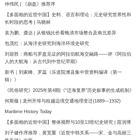
仲伟民 | 《崩盘》推荐序
【多面相的近世中国】史料、语言和理论：元史研究世界性和
长时段的思考 | 马晓林
袁为鹏、龚达 | 从银钱比价看晚清市场整合及南北差异
包茂红：从海洋史研究到海洋环境史研究
刘迎胜：商船与罗盘见证的阿拉伯航海交融路——评《阿拉伯
人的大航海：从古代到中世纪早期》
新书｜刘家峰、罗蕊《乐道院潍县集中营资料编译（第一
辑）》
《民俗研究》2025年第4期|《“迁海复界”历史叙事的生成机制》
何斯薇 | 龙州开埠与桂越边境交通地理变迁(1889—1932)
Maritime History Today
【多面相的近世中国】整体视野与10至13世纪史研究 | 苗润博
刘子健作序推荐，黄宽重《近世中韩关系——宋、金与高丽三