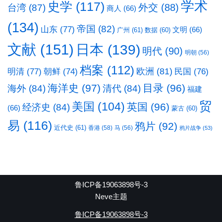
学术
史学
(117)
台湾
(87)
外交
(88)
商人
(66)
(134)
帝国
(82)
山东
(77)
文明
(66)
广州
(61)
数据
(60)
文献
(151)
日本
(139)
明代
(90)
明朝
(56)
档案
(112)
明清
(77)
欧洲
(81)
民国
(76)
朝鲜
(74)
海洋史
(97)
目录
(96)
海外
(84)
清代
(84)
福建
贸
美国
(104)
英国
(96)
经济史
(84)
(66)
蒙古
(60)
易
(116)
鸦片
(92)
近代史
(61)
香港
(58)
马
(56)
鸦片战争
(53)
鲁ICP备19063898号-3
Neve主题
鲁ICP备19063898号-3