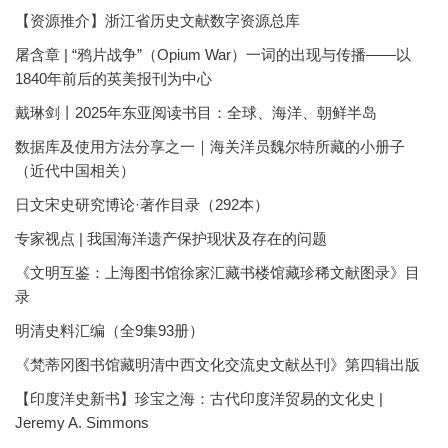
【资源推介】浙江省历史文献数字资源总库
屠含章 | “鸦片战争”（Opium War）一词的出现与传播——以
1840年前后的英美报刊为中心
戴琳剑丨2025年东亚阅读书目：全球、海洋、朝鲜半岛
数据库及使用方法分享之一｜海关洋员魏尔特所藏的小册子
（近代中国相关）
日文宋史研究博论·著作目录（292本）
专家视点 | 我国海洋遗产保护现状及存在的问题
《文明互鉴：上海图书馆徐家汇藏书楼馆藏珍稀文献图录》目
录
明清史料汇编（全9集93册）
《梵蒂冈图书馆藏明清中西文化交流史文献丛刊》第四辑出版
【印度洋史新书】珍宝之海：古代印度洋贸易的文化史 |
Jeremy A. Simmons