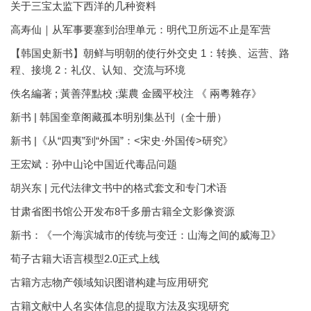
关于三宝太监下西洋的几种资料
高寿仙｜从军事要塞到治理单元：明代卫所远不止是军营
【韩国史新书】朝鲜与明朝的使行外交史 1：转换、运营、路
程、接境 2：礼仪、认知、交流与环境
佚名編著 ; 黃善萍點校 ;葉農 金國平校注 《 兩粵雜存》
新书 | 韩国奎章阁藏孤本明别集丛刊（全十册）
新书 |《从“四夷”到“外国”：<宋史·外国传>研究》
王宏斌：孙中山论中国近代毒品问题
胡兴东 | 元代法律文书中的格式套文和专门术语
甘肃省图书馆公开发布8千多册古籍全文影像资源
新书：《一个海滨城市的传统与变迁：山海之间的威海卫》
荀子古籍大语言模型2.0正式上线
古籍方志物产领域知识图谱构建与应用研究
古籍文献中人名实体信息的提取方法及实现研究