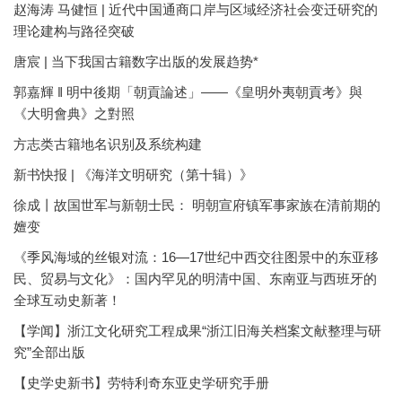
赵海涛 马健恒 | 近代中国通商口岸与区域经济社会变迁研究的
理论建构与路径突破
唐宸 | 当下我国古籍数字出版的发展趋势*
郭嘉輝 ‖ 明中後期「朝貢論述」——《皇明外夷朝貢考》與
《大明會典》之對照
方志类古籍地名识别及系统构建
新书快报 | 《海洋文明研究（第十辑）》
徐成丨故国世军与新朝士民： 明朝宣府镇军事家族在清前期的
嬗变
《季风海域的丝银对流：16—17世纪中西交往图景中的东亚移
民、贸易与文化》：国内罕见的明清中国、东南亚与西班牙的
全球互动史新著！
【学闻】浙江文化研究工程成果“浙江旧海关档案文献整理与研
究”全部出版
【史学史新书】劳特利奇东亚史学研究手册