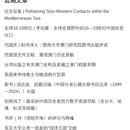
近期文章
论文征集 | Reframing Sino-Western Contacts within the
Mediterranean Sea
全球16-19世纪 | 李伯重：全球史视野中的16—19世纪中国丝货
出口
代国庆 | 刻书泽人：暨南大学澳门研究院图书出版评述
挖掘源文件文献、重现澳门历史原貌
台湾出版之有关澳门史料及庋藏之澳门档案举隅
美国来华传教士与晚清鸦片贸易
新书 | 汤志波、赵颖洁编《中国分省公藏古籍书目总录（1949
—2024）》出版
别再找了！最全的中国历史老照片数字资源导航（含台大、哈
佛、杜克等馆藏）
书评｜对《清朝开海》的评论与商榷
东京大学公布一批新的“琉球王国”文献