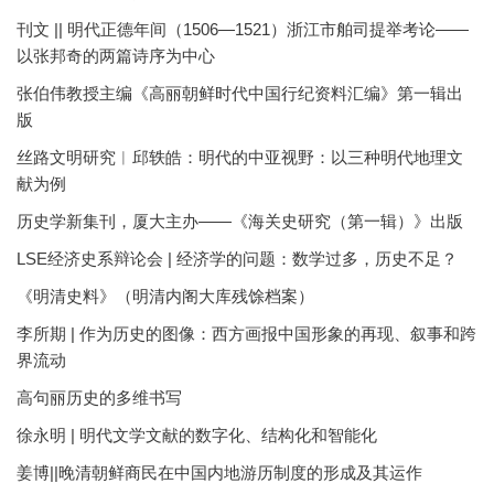
刊文 || 明代正德年间（1506—1521）浙江市舶司提举考论——
以张邦奇的两篇诗序为中心
张伯伟教授主编《高丽朝鲜时代中国行纪资料汇编》第一辑出
版
丝路文明研究︱邱轶皓：明代的中亚视野：以三种明代地理文
献为例
历史学新集刊，厦大主办——《海关史研究（第一辑）》出版
LSE经济史系辩论会 | 经济学的问题：数学过多，历史不足？
《明清史料》（明清内阁大库残馀档案）
李所期 | 作为历史的图像：西方画报中国形象的再现、叙事和跨
界流动
高句丽历史的多维书写
徐永明 | 明代文学文献的数字化、结构化和智能化
姜博||晚清朝鲜商民在中国内地游历制度的形成及其运作