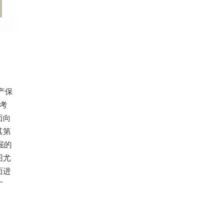
产保
下考
面向
其第
掘的
图尤
面进
广