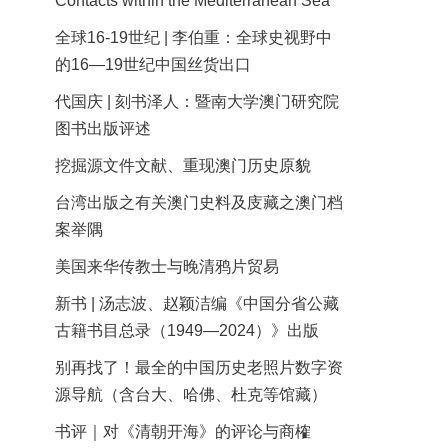
Contacts within the Mediterranean Sea
全球16-19世纪 | 李伯重：全球史视野中
的16—19世纪中国丝货出口
代国庆 | 刻书泽人：暨南大学澳门研究院
图书出版评述
挖掘源文件文献、重现澳门历史原貌
台湾出版之有关澳门史料及庋藏之澳门档
案举隅
美国来华传教士与晚清鸦片贸易
新书 | 汤志波、赵颖洁编《中国分省公藏
古籍书目总录（1949—2024）》出版
别再找了！最全的中国历史老照片数字资
源导航（含台大、哈佛、杜克等馆藏）
书评｜对《清朝开海》的评论与商榷