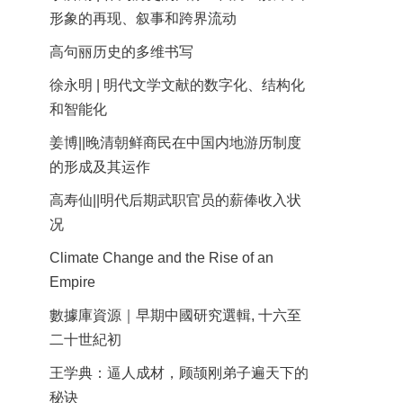
形象的再现、叙事和跨界流动
高句丽历史的多维书写
徐永明 | 明代文学文献的数字化、结构化
和智能化
姜博||晚清朝鲜商民在中国内地游历制度
的形成及其运作
高寿仙||明代后期武职官员的薪俸收入状
况
Climate Change and the Rise of an
Empire
數據庫資源｜早期中國研究選輯, 十六至
二十世紀初
王学典：逼人成材，顾颉刚弟子遍天下的
秘诀