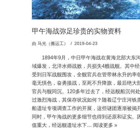
甲午海战弥足珍贵的实物资料
由
马光（搬运工）
2019-04-23
1894年9月，中日甲午海战在黄海北部大东
域爆发，北洋水师战败，共损失4艘战舰。其中经
受到日军战舰围攻，全舰官兵在管带林永升的率
毫无惧色，奋勇接战，至死不升降旗，最后绝大
官兵与舰同沉。120多年过去了，经远舰船沉何
过激烈海战，其保存状况如何？随着辽宁庄河铁
船遗址专项调查工作的开展，这些谜团逐渐被揭
同时，甲午海战的更多细节也得到还原和证实。
值重大，经远舰遗址水下…
阅读更多 »