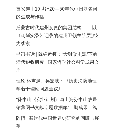
黄兴涛丨19世纪20—50年代中国新名词
的生成与传播
后蒙古时代建州女真的集团结构 ——以
《朝鲜实录》记载的建州卫领主阶层汉姓
为线索
书讯书话 | 陈锋教授：“大财政史观”下的
清代税收研究 | 国家哲学社会科学成果文
库
理论|林声渊、吴宏岐：《历史海防地理
学若干理论问题刍议》
“孙中山《实业计划》与上海孙中山故居
馆藏图书文献专题数据库”二期成果上线
陈恒 | 新时代中国世界史研究的回顾与展
望