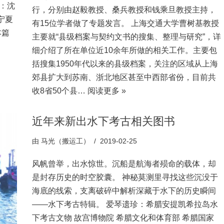
：沈
行，分别由赵毅教授、桑兵教授和钱乘旦教授主持，
宁夏
有15位学者做了专题发言。 上海交通大学曹树基教授
本篇
主要就“县级档案与契约文书的搜集、整理与研究”，详
细介绍了所在单位近10余年所做的相关工作。主要包
括搜集1950年代以来的县级档案，关注的区域从上海
郊县扩大到苏南、浙北地区甚至中西部省份，目前共
收8省50个县…
阅读更多 »
近年来新出水下考古相关图书
由
马光（搬运工）
2019-02-25
风帆曾举，出水惊世。沉船是航海者殒命的载体，却
是封存历史的时空胶囊。 神秘莫测里寻找这些沉没于
海底的线索，支离破碎中解析深藏于水下的历史瞬间
——水下考古特辑。 爱琴遗珍：希腊安提凯希拉岛水
下考古文物 故宫博物院 希腊文化和体育部 希腊国家