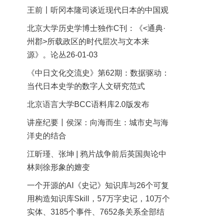
王前丨听冈本隆司谈近现代日本的中国观
北京大学历史学博士独作C刊：《<通典·
州郡>所载政区的时代层次与文本来
源》。论丛26-01-03
《中日文化交流史》第62期：数据驱动：
当代日本史学的数字人文研究范式
北京语言大学BCC语料库2.0版发布
讲座纪要丨侯深：向海而生：城市史与海
洋史的结合
江昕瑾、张坤 | 鸦片战争前后英国舆论中
林则徐形象的嬗变
一个开源的AI《史记》知识库与26个可复
用构造知识库Skill，57万字史记，10万个
实体、3185个事件、7652条关系全部结