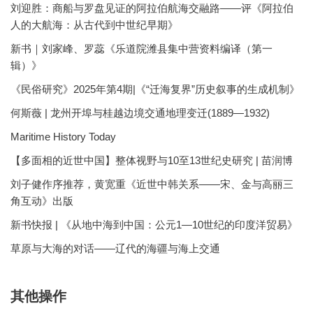
刘迎胜：商船与罗盘见证的阿拉伯航海交融路——评《阿拉伯
人的大航海：从古代到中世纪早期》
新书｜刘家峰、罗蕊《乐道院潍县集中营资料编译（第一
辑）》
《民俗研究》2025年第4期|《“迁海复界”历史叙事的生成机制》
何斯薇 | 龙州开埠与桂越边境交通地理变迁(1889—1932)
Maritime History Today
【多面相的近世中国】整体视野与10至13世纪史研究 | 苗润博
刘子健作序推荐，黄宽重《近世中韩关系——宋、金与高丽三
角互动》出版
新书快报 | 《从地中海到中国：公元1—10世纪的印度洋贸易》
草原与大海的对话——辽代的海疆与海上交通
其他操作