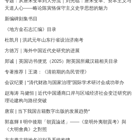
专题：从唐宋变革到大分流｜刘光临：唐宋变革、资本主义与
天道人心——略论陈寅恪保守主义史学思想的魅力
新编碑刻集书目
《地方金石志汇编》目录
杜凯月 | 洪武元年山东行省设治济南考
方徳万｜海外中国近代史研究的进展
郑诚｜英国访书便览（2025）附英国所藏汉籍相关目录
专著推荐丨王潞：《清前期的岛民管理》
会议纪要 | “清代财政与国家治理”国际学术研讨会成功举办
赵海涛 马健恒 | 近代中国通商口岸与区域经济社会变迁研究的
理论建构与路径突破
唐宸 | 当下我国古籍数字出版的发展趋势*
郭嘉輝 ‖ 明中後期「朝貢論述」——《皇明外夷朝貢考》與
《大明會典》之對照
方志类古籍地名识别及系统构建