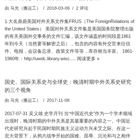
由
马光（搬运工）
2018-03-06
2 评论
1.大名鼎鼎美国对外关系文件集FRUS（The ForeignRelations of
the United States） 美国对外关系文件集是美国国务院整理出版
的有关美国外交事务的文件汇编，该文件涵盖的时间段是1861
年到今天（当然要等解密之后），包含的内容有外交官来往信
件、电报，会议备忘录、政策文件等等，库存相当丰富。 1861-
1960年：http://uwdc.library.wisc.…
阅读更多 »
国史、国际关系史与全球史：晚清时期中外关系史研究
的三个视角
由
马光（搬运工）
2017-11-08
2017-07-31 吴义雄 史学月刊 当“中国近代史”作为一个学术领域
出现时，晚清时期的中外关系是其最重要的内容之一。中国近
代史研究兴起于民国时期民族主义运动方兴未艾之际。在这一
宏大背景下，从鸦片战争开始的国难、屈辱、沉沦和与之相伴