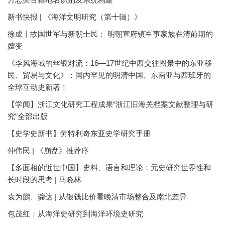
新书快报 | 《海洋文明研究（第十辑）》
徐成丨故国世军与新朝士民： 明朝宣府镇军事家族在清前期的
嬗变
《季风海域的丝银对流：16—17世纪中西交往图景中的东亚移
民、贸易与文化》：国内罕见的明清中国、东南亚与西班牙的
全球互动史新著！
【学闻】浙江文化研究工程成果“浙江旧海关档案文献整理与研
究”全部出版
【史学史新书】劳特利奇东亚史学研究手册
仲伟民 | 《崩盘》推荐序
【多面相的近世中国】史料、语言和理论：元史研究世界性和
长时段的思考 | 马晓林
袁为鹏、龚达 | 从银钱比价看晚清市场整合及南北差异
包茂红：从海洋史研究到海洋环境史研究