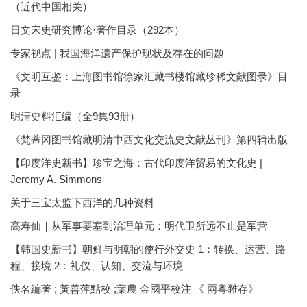
（近代中国相关）
日文宋史研究博论·著作目录（292本）
专家视点 | 我国海洋遗产保护现状及存在的问题
《文明互鉴：上海图书馆徐家汇藏书楼馆藏珍稀文献图录》目
录
明清史料汇编（全9集93册）
《梵蒂冈图书馆藏明清中西文化交流史文献丛刊》第四辑出版
【印度洋史新书】珍宝之海：古代印度洋贸易的文化史 |
Jeremy A. Simmons
关于三宝太监下西洋的几种资料
高寿仙｜从军事要塞到治理单元：明代卫所远不止是军营
【韩国史新书】朝鲜与明朝的使行外交史 1：转换、运营、路
程、接境 2：礼仪、认知、交流与环境
佚名編著 ; 黃善萍點校 ;葉農 金國平校注 《 兩粵雜存》