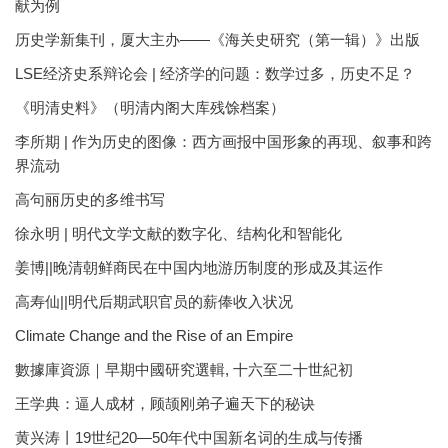
献为例
历史学新集刊，厦大主办——《海关史研究（第一辑）》出版
LSE经济史系辩论会 | 经济学的问题：数学过多，历史不足？
《明清史料》（明清内阁大库残馀档案）
李所期 | 作为历史的图像：西方画报中国形象的再现、叙事和跨
界流动
高句丽历史的多维书写
徐永明 | 明代文学文献的数字化、结构化和智能化
姜博||晚清朝鲜商民在中国内地游历制度的形成及其运作
高寿仙||明代后期武职官员的薪俸收入状况
Climate Change and the Rise of an Empire
數據庫資源｜早期中國研究選輯, 十六至二十世紀初
王学典：逼人成材，顾颉刚弟子遍天下的秘诀
黄兴涛丨19世纪20—50年代中国新名词的生成与传播