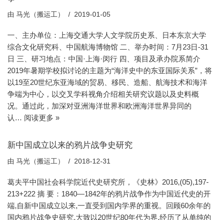
由
马光（搬运工）
2019-01-05
一、主办单位：上海交通大学人文学院历史系、日本东京大学
综合文化研究科、中国航海博物馆 二、举办时间：7月23日-31
日 三、研习地点：中国·上海·闵行 四、项目及承办院系简介
2019年暑期学校拟讨论的主题为“海洋史中的东亚国际关系”，将
以19至20世纪东亚海域的贸易、移民、造船、航海技术和海洋
争端为中心，以交叉学科视角介绍相关研究议题以及史料概
况。通过此，加深对亚洲海洋世界和欧洲海洋世界异同的
认…
阅读更多 »
新中国成立以来的鸦片战争史研究
由
马光（搬运工）
2018-12-31
葛夫平中国社会科学院近代史研究所，《史林》2016,(05),197-
213+222 摘 要：1840—1842年的鸦片战争作为中国近代史的开
端,自新中国成立以来,一直受到国内学界的重视。回顾60余年的
国内鸦片战争史研究,大致以20世纪80年代为界,经历了从单纯的