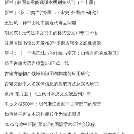
新书 | 韩国奎章阁藏孤本明别集丛刊（全十册）
新书 |《从“四夷”到“外国”：<宋史·外国传>研究》
王宏斌：孙中山论中国近代毒品问题
胡兴东 | 元代法律文书中的格式套文和专门术语
甘肃省图书馆公开发布8千多册古籍全文影像资源
新书：《一个海滨城市的传统与变迁：山海之间的威海卫》
荀子古籍大语言模型2.0正式上线
古籍方志物产领域知识图谱构建与应用研究
古籍文献中人名实体信息的提取方法及实现研究
章清 陈力卫｜《近代日本汉文文献丛刊》序
争贡之役500年：明代浙江市舶司主管部门的变迁
如何将任何文本语料库转化为知识图谱
2025台湾中研院明清研究国际学术研讨会议程