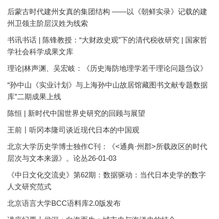
后蒙古时代建州女真的集团结构 ——以《朝鲜实录》记载的建
州卫领主阶层汉姓为线索
书讯书话 | 陈锋教授：“大财政史观”下的清代税收研究 | 国家哲
学社会科学成果文库
理论|林声渊、吴宏岐：《历史海防地理学若干理论问题刍议》
“孙中山《实业计划》与上海孙中山故居馆藏图书文献专题数据
库”二期成果上线
陈恒 | 新时代中国世界史研究的回顾与展望
王前丨听冈本隆司谈近现代日本的中国观
北京大学历史学博士独作C刊：《<通典·州郡>所载政区的时代
层次与文本来源》。论丛26-01-03
《中日文化交流史》第62期：数据驱动：当代日本史学的数字
人文研究范式
北京语言大学BCC语料库2.0版发布