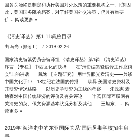
国务院始终是制定和执行美国对外政策的重要机构之一。[③]因
此，美国国务院的档案，对了解美国外交决策，仍具有重要
价…
阅读更多 »
《清史译丛》第1-11辑总目录
由
马光（搬运工）
2019-02-26
国家清史编纂委员会编译组 《清史译丛》第1辑 《清史译丛》
序言 【专栏】 中西文化的抉择——在“清史编纂暨编译工作座谈
会”上的讲话 戴逸 【专题研究】 用世界眼光看清史——兼谈
中国文化于17—18世纪在法国的传播 耿昇 美国清史资料及
其研究情况述略——以历史学研究为主线的考察 朱政惠 麦
迪森对中国传统经济的评价及有关评论 叶茂 国际互联网有
关清史的英、俄文资源基本状况分析及其他 王旭东、…
阅
读更多 »
2019年“海洋史中的东亚国际关系”国际暑期学校招生启
事