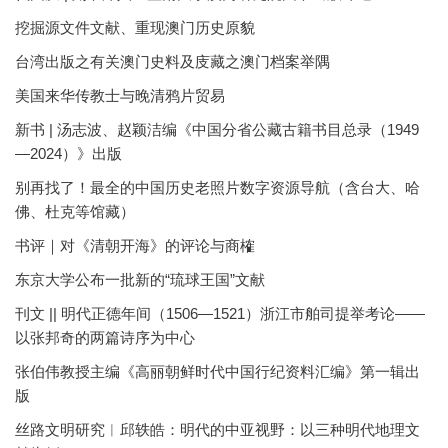
挖掘源文件文献、重现澳门历史原貌
台湾出版之有关澳门史料及庋藏之澳门档案举隅
美国来华传教士与晚清鸦片贸易
新书 | 汤志波、赵颖洁编《中国分省公藏古籍书目总录（1949
—2024）》出版
别再找了！最全的中国历史老照片数字资源导航（含台大、哈
佛、杜克等馆藏）
书评｜对《清朝开海》的评论与商榷
东京大学公布一批新的“琉球王国”文献
刊文 || 明代正德年间（1506—1521）浙江市舶司提举考论——
以张邦奇的两篇诗序为中心
张伯伟教授主编《高丽朝鲜时代中国行纪资料汇编》第一辑出
版
丝路文明研究︱邱轶皓：明代的中亚视野：以三种明代地理文