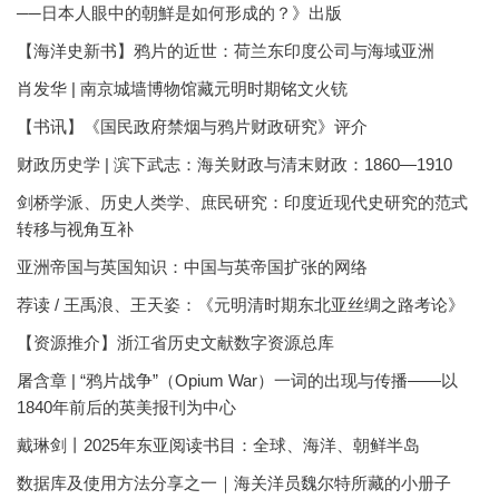
──日本人眼中的朝鮮是如何形成的？》出版
【海洋史新书】鸦片的近世：荷兰东印度公司与海域亚洲
肖发华 | 南京城墙博物馆藏元明时期铭文火铳
【书讯】《国民政府禁烟与鸦片财政研究》评介
财政历史学 | 滨下武志：海关财政与清末财政：1860—1910
剑桥学派、历史人类学、庶民研究：印度近现代史研究的范式
转移与视角互补
亚洲帝国与英国知识：中国与英帝国扩张的网络
荐读 / 王禹浪、王天姿：《元明清时期东北亚丝绸之路考论》
【资源推介】浙江省历史文献数字资源总库
屠含章 | “鸦片战争”（Opium War）一词的出现与传播——以
1840年前后的英美报刊为中心
戴琳剑丨2025年东亚阅读书目：全球、海洋、朝鲜半岛
数据库及使用方法分享之一｜海关洋员魏尔特所藏的小册子