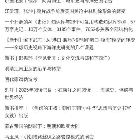
讲座纪要丨侯深：向海而生：城市史与海洋史的结合
江昕瑾、张坤 | 鸦片战争前后英国舆论中林则徐形象的嬗变
一个开源的AI《史记》知识库与26个可复用构造知识库Skill，57
万字史记，10万个实体、3185个事件、7652条关系全部结构化
【新刊】滨下武志 | 从“港口-腹地”模型到“港口-腹海”模型的转变
——全球历史视角下海洋史研究的几个课题
新书｜邹振环《季风亚非：文化交流与郑和下西洋》
明清江南卫所的沿革与转型
明代家谱伪造考
刘洋丨2025年阅读书目 ：在海洋之间阅读——海域史、俘虏与
世界经济
新书推荐 丨《焦虑的王权：朝鲜王朝“小中华”思想与历史书写
实践》出版
蒙古帝国的阴影下：明朝和欧亚大陆
马玉凤：明朝陆路丝绸之路管控模式的演变