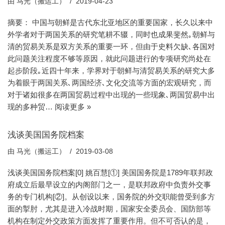
由
马光（搬运工）
2019-04-23
摘要： 中国与朝鲜是古代东北亚地区的重要国家，长久以来中
外学者对于两国关系的研究笔耕不辍，同时也成果斐然｡朝鲜与
清的贸易关系是双方关系的重要一环，但由于史料欠缺､各国对
此问题关注程度不够等原因，就此问题进行的专项研究尚处在
起步阶段｡近四十年来，学界对于朝鲜与清贸易关系的研究大多
为着眼于两国关系､两国经济､文化交流等方面的宏观研究，而
对于诸如很多在两国贸易过程中出现的一些现象､两国贸易中出
现的多种贸…
阅读更多 »
浅谈美国国务院档案
由
马光（搬运工）
2019-03-08
浅谈美国国务院档案[0] 姚百慧[①] 美国国务院是1789年联邦政
府成立后最早设立的内阁部门之一，是联邦政府中负责外交事
务的专门机构[②]。从创设以来，国务院的外交职能曾受到多方
面的掣肘，尤其是进入冷战时期，国家安全委员会、国防部等
机构在制定外交政策方面发挥了重要作用。但不可否认的是，