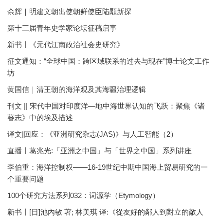
余辉｜明建文朝出使朝鲜使臣陆颙新探
第十三届青年史学家论坛征稿启事
新书丨《元代江南政治社会史研究》
征文通知：“全球中国：跨区域联系的过去与现在”博士论文工作
坊
黄国信｜清王朝的海洋观及其海疆治理逻辑
刊文 || 宋代中国对印度洋—地中海世界认知的飞跃：聚焦《诸
蕃志》中的埃及描述
译文|回应：《亚洲研究杂志(JAS)》与人工智能（2）
直播丨葛兆光:「亚洲之中国」与「世界之中国」系列讲座
李伯重：海洋控制权——16-19世纪中期中国海上贸易研究的一
个重要问题
100个研究方法系列032：词源学（Etymology）
新书丨[日]池內敏 著; 林美琪 译:《從友好的鄰人到對立的敵人