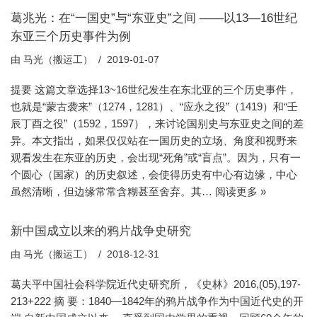
葛兆光：在“一国史”与“东亚史”之间 ——以13—16世纪
东亚三个历史事件为例
由
马光（搬运工）
2019-01-07
提要 这篇文章选择13~16世纪发生在东北亚的三个历史事件，
也就是“蒙古袭来”（1274，1281）、“应永之役”（1419）和“壬
辰丁酉之役”（1592，1597），来讨论国别史与东亚史之间的差
异。本文指出，如果仅仅站在一国历史的立场、角度和视野来
观看发生在东亚的历史，会出现“死角”或“盲点”。因为，只有一
个圆心（国家）的历史叙述，会使得历史有中心有边缘，中心
虽然清晰，但边缘常常含糊甚至舍弃。其…
阅读更多 »
新中国成立以来的鸦片战争史研究
由
马光（搬运工）
2018-12-31
葛夫平中国社会科学院近代史研究所，《史林》2016,(05),197-
213+222 摘 要：1840—1842年的鸦片战争作为中国近代史的开