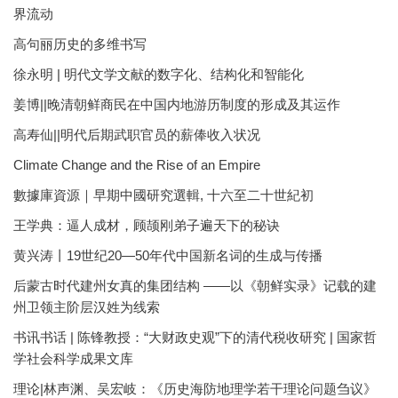
界流动
高句丽历史的多维书写
徐永明 | 明代文学文献的数字化、结构化和智能化
姜博||晚清朝鲜商民在中国内地游历制度的形成及其运作
高寿仙||明代后期武职官员的薪俸收入状况
Climate Change and the Rise of an Empire
數據庫資源｜早期中國研究選輯, 十六至二十世紀初
王学典：逼人成材，顾颉刚弟子遍天下的秘诀
黄兴涛丨19世纪20—50年代中国新名词的生成与传播
后蒙古时代建州女真的集团结构 ——以《朝鲜实录》记载的建
州卫领主阶层汉姓为线索
书讯书话 | 陈锋教授：“大财政史观”下的清代税收研究 | 国家哲
学社会科学成果文库
理论|林声渊、吴宏岐：《历史海防地理学若干理论问题刍议》