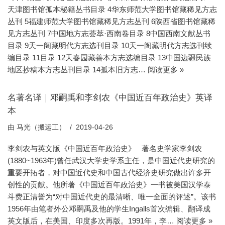
天津图书馆孤本秘籍丛书目录 4华东师范大学图书馆藏稀见方志
丛刊 5福建师范大学图书馆藏稀见方志丛刊 6陕西省图书馆藏稀
见方志丛刊 7中国地方志荟萃·西南卷目录 8中国西南文献丛书
目录 9天一阁藏明代方志选刊目录 10天一阁藏明代方志选刊续
编目录 11目录 12天春园藏善本方志选编目录 13中国边疆民族
地区抄稿本方志丛刊目录 14孤本旧方志…
阅读更多 »
名著名译｜邓嗣禹和李剑农《中国近百年政治史》英译
本
由
马光（搬运工）
2019-04-26
李剑农与英文版《中国近百年政治史》 著名史学家李剑农
(1880~1963年)曾任武汉大学史学系主任，是中国近代史研究的
重要开拓者，对中国近代史和中国古代经济史研究做出许多开
创性的贡献。他所著《中国近百年政治史》一书被美国汉学泰
斗费正清誉为“对中国近代史的最清晰、唯一全面的评述”。该书
1956年由笔者外公邓嗣禹及他的学生Ingalls首次编辑、翻译成
英文版后，在美国、印度多次再版。1991年，李…
阅读更多 »