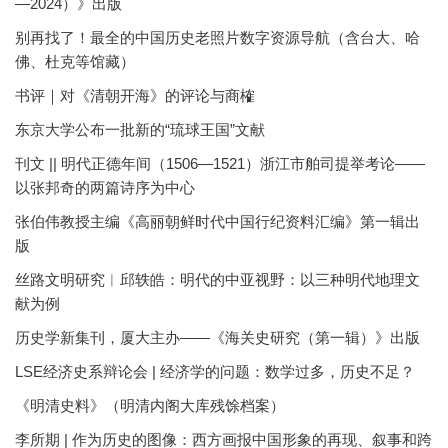
—2024）》出版
别再找了！最全的中国历史老照片数字资源导航（含台大、哈
佛、杜克等馆藏）
书评｜对《清朝开海》的评论与商榷
东京大学公布一批新的“琉球王国”文献
刊文 || 明代正德年间（1506—1521）浙江市舶司提举考论——
以张邦奇的两篇诗序为中心
张伯伟教授主编《高丽朝鲜时代中国行纪资料汇编》第一辑出
版
丝路文明研究︱邱轶皓：明代的中亚视野：以三种明代地理文
献为例
历史学新集刊，厦大主办——《海关史研究（第一辑）》出版
LSE经济史系辩论会 | 经济学的问题：数学过多，历史不足？
《明清史料》（明清内阁大库残馀档案）
李所期 | 作为历史的图像：西方画报中国形象的再现、叙事和跨