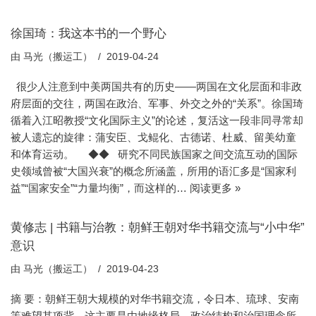
徐国琦：我这本书的一个野心
由
马光（搬运工）
2019-04-24
很少人注意到中美两国共有的历史——两国在文化层面和非政
府层面的交往，两国在政治、军事、外交之外的“关系”。徐国琦
循着入江昭教授“文化国际主义”的论述，复活这一段非同寻常却
被人遗忘的旋律：蒲安臣、戈鲲化、古德诺、杜威、留美幼童
和体育运动。 ◆◆ 研究不同民族国家之间交流互动的国际
史领域曾被“大国兴衰”的概念所涵盖，所用的语汇多是“国家利
益”“国家安全”“力量均衡”，而这样的…
阅读更多 »
黄修志 | 书籍与治教：朝鲜王朝对华书籍交流与“小中华”
意识
由
马光（搬运工）
2019-04-23
摘 要：朝鲜王朝大规模的对华书籍交流，令日本、琉球、安南
等难望其项背，这主要是由地缘格局、政治结构和治国理念所