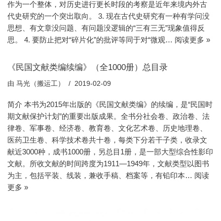
作为一个整体，对历史进行更长时段的考察是近年来境内外古
代史研究的一个突出取向。 3. 现在古代史研究有一种有学问没
思想、有文章没问题、有问题没逻辑的“三有三无”现象值得反
思。 4. 要防止把对“碎片化”的批评等同于对“微观…
阅读更多 »
《民国文献类编续编》（全1000册）总目录
由
马光（搬运工）
2019-02-09
简介 本书为2015年出版的《民国文献类编》的续编，是“民国时
期文献保护计划”的重要出版成果。全书分社会卷、政治卷、法
律卷、军事卷、经济卷、教育卷、文化艺术卷、历史地理卷、
医药卫生卷、科学技术卷共十卷，每类下分若干子类，收录文
献近3000种，成书1000册，另总目1册，是一部大型综合性影印
文献。所收文献的时间跨度为1911—1949年，文献类型以图书
为主，包括平装、线装，兼收手稿、档案等，有铅印本…
阅读
更多 »