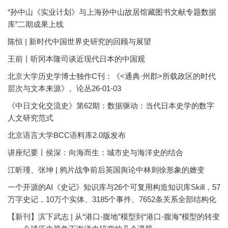
“孙中山《实业计划》与上海孙中山故居馆藏图书文献专题数据
库”二期成果上线
陈恒 | 新时代中国世界史研究的回顾与展望
王前丨听冈本隆司谈近现代日本的中国观
北京大学历史学博士独作C刊：《<通典·州郡>所载政区的时代
层次与文本来源》。论丛26-01-03
《中日文化交流史》第62期：数据驱动：当代日本史学的数字
人文研究范式
北京语言大学BCC语料库2.0版发布
讲座纪要丨侯深：向海而生：城市史与海洋史的结合
江昕瑾、张坤 | 鸦片战争前后英国舆论中林则徐形象的嬗变
一个开源的AI《史记》知识库与26个可复用构造知识库Skill，57
万字史记，10万个实体、3185个事件、7652条关系全部结构化
【新刊】滨下武志 | 从“港口-腹地”模型到“港口-腹海”模型的转变