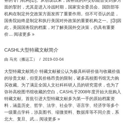
务的专门机构[②]。从创设以来，国务院的外交职能曾受到多方
面的掣肘，尤其是进入冷战时期，国家安全委员会、国防部等
机构在制定外交政策方面发挥了重要作用。但不可否认的是，
国务院始终是制定和执行美国对外政策的重要机构之一。[③]因
此，美国国务院的档案，对了解美国外交决策，仍具有重要
价…
阅读更多 »
CASHL大型特藏文献简介
由
马光（搬运工）
2019-03-04
大型特藏文献简介 特藏文献被公认为极具科研价值与收藏价值
的珍贵文献，但受其价格昂贵的限制，诸多高校图书馆无力购
买收藏。为了满足全国人文社科科研人员的研究需求，也为了
弥补高校图书馆收藏的空白，CASHL于2008年度开始大批购入
特藏文献。首批引进大型特藏文献多为第一手的原始档案资
料，涵盖历史、哲学、法学、社会学、语言学、经济学等多个
一级重点学科，涉及图书、缩微资料、数据库等不同介质，系
北大、复旦、武…
阅读更多 »