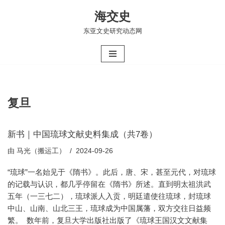
海交史
跳
东亚文史研究动态网
至
正
文
复旦
新书｜中国琉球文献史料集成（共7卷）
由
马光（搬运工）
2024-09-26
“琉球”一名始见于《隋书》。此后，唐、宋，甚至元代，对琉球
的记载与认识，都几乎停留在《隋书》所述。直到明太祖洪武
五年（一三七二），琉球派人入贡，明廷遣使往琉球，封琉球
中山、山南、山北三王，琉球成为中国属藩，双方交往日益频
繁。 数年前，复旦大学出版社出版了《琉球王国汉文文献集