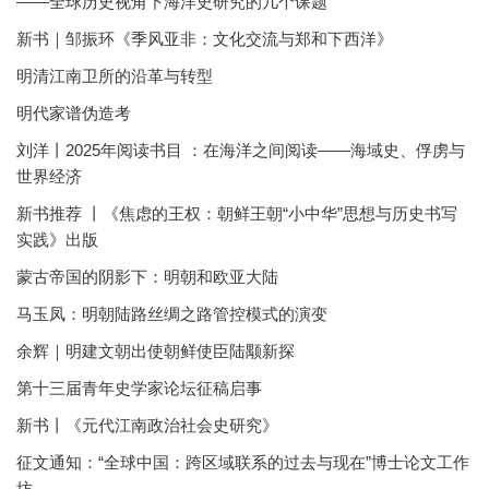
——全球历史视角下海洋史研究的几个课题
新书｜邹振环《季风亚非：文化交流与郑和下西洋》
明清江南卫所的沿革与转型
明代家谱伪造考
刘洋丨2025年阅读书目 ：在海洋之间阅读——海域史、俘虏与
世界经济
新书推荐 丨《焦虑的王权：朝鲜王朝“小中华”思想与历史书写
实践》出版
蒙古帝国的阴影下：明朝和欧亚大陆
马玉凤：明朝陆路丝绸之路管控模式的演变
余辉｜明建文朝出使朝鲜使臣陆颙新探
第十三届青年史学家论坛征稿启事
新书丨《元代江南政治社会史研究》
征文通知：“全球中国：跨区域联系的过去与现在”博士论文工作
坊