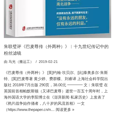
朱联璧评《巴麦尊传（外两种）》︱十九世纪传记中的
粉丝滤镜
由
马光（搬运工）
2019-02-21
《巴麦尊传（外两种）》 [英]约翰·坎贝尔、[比]泰奥多尔·朱斯
特、[英]巴麦尊著 黄少婷、费群蝶、刘睿译 上海社会科学院出
版社 2018年7月出版 290页，38.00元 ━━━━ 文︱朱联璧 在
英国前首相帕默斯顿（又译巴麦尊）逝世一百五十周年时，上
海外国语大学的李阳博士在《澎湃新闻·私家历史》上发表了
《鸦片战争始作俑者，八十岁的风流首相》一文
（https://www.thepaper.cn/n…
阅读更多 »