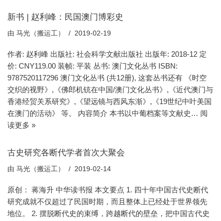
新书 | 赵利峰：民国澳门博彩史
由
马光（搬运工）
2019-02-19
作者: 赵利峰 出版社: 社会科学文献出版社 出版年: 2018-12 定
价: CNY119.00 装帧: 平装 丛书: 澳门文化丛书 ISBN:
9787520117296 澳门文化丛书 (共12册), 这套丛书还有 《时空
交织的视野》,《佛郎机铳在中国/澳门文化丛书》,《近代澳门与
香港经贸关系研究》,《望远镜与西风东渐》,《19世纪中叶美国
在澳门的活动》 等。 内容简介 本书以中葡档案等文献史…
阅
读更多 »
古史研究各断代学者首次大聚会
由
马光（搬运工）
2019-02-14
原创： 蒋海升 中华读书报 本文要点 1. 四十年中国古代史断代
研究成就不仅超过了民国时期，而且整体上已经处于世界领先
地位。 2. 摆脱断代史的束缚，跨越断代的壁垒，把中国古代史