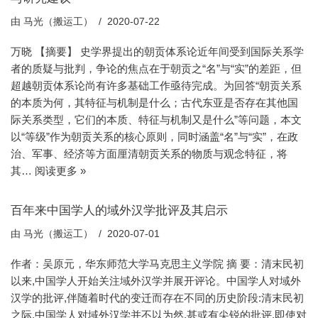
由
马光（搬运工）
2020-07-22
万晓 【摘要】 史学界提出的朝贡体系论近年间受到国际关系学
者的质疑与批判，争论的焦点在于朝贡之“名”与“实”的差距，但
超越朝贡体系论尚有许多基础工作亟待完成。为回答“朝贡关系
的本质为何，其特征与机制是什么；古代东亚是否存在其他国
际关系类型，它们的本质、特征与机制又是什么”等问题，本文
以“等级”作为朝贡关系的核心原则，同时涵盖“名”与“实”，在政
治、军事、经济等方面厘清朝贡关系的物质与观念特征，将
其…
阅读更多 »
百年来中国学人的域外汉学批评及其启示
由
马光（搬运工）
2020-07-01
作者：吴原元，华东师范大学马克思主义学院 摘 要：清末民初
以来,中国学人开始关注域外汉学并展开评论。中国学人对域外
汉学的批评,伴随着时代的变迁而存在不同的历史阶段:清末民初
之际,中国学人对域外汉学并不以为然,甚或有尖锐的批评,即使对