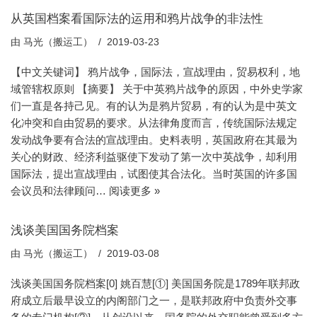
从英国档案看国际法的运用和鸦片战争的非法性
由
马光（搬运工）
2019-03-23
【中文关键词】 鸦片战争，国际法，宣战理由，贸易权利，地
域管辖权原则 【摘要】 关于中英鸦片战争的原因，中外史学家
们一直是各持己见。有的认为是鸦片贸易，有的认为是中英文
化冲突和自由贸易的要求。从法律角度而言，传统国际法规定
发动战争要有合法的宣战理由。史料表明，英国政府在其最为
关心的财政、经济利益驱使下发动了第一次中英战争，却利用
国际法，提出宣战理由，试图使其合法化。当时英国的许多国
会议员和法律顾问…
阅读更多 »
浅谈美国国务院档案
由
马光（搬运工）
2019-03-08
浅谈美国国务院档案[0] 姚百慧[①] 美国国务院是1789年联邦政
府成立后最早设立的内阁部门之一，是联邦政府中负责外交事