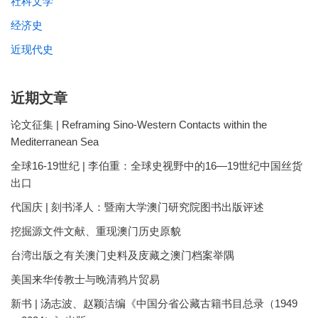
社科文学
经济史
近现代史
近期文章
论文征集 | Reframing Sino-Western Contacts within the
Mediterranean Sea
全球16-19世纪 | 李伯重：全球史视野中的16—19世纪中国丝货
出口
代国庆 | 刻书泽人：暨南大学澳门研究院图书出版评述
挖掘源文件文献、重现澳门历史原貌
台湾出版之有关澳门史料及庋藏之澳门档案举隅
美国来华传教士与晚清鸦片贸易
新书 | 汤志波、赵颖洁编《中国分省公藏古籍书目总录（1949