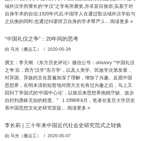
域外汉学所擅长的“半汉”之学有所褒奖,亦非盲目推崇,实基于对
自身学术的自信;1920年代后,中国学人在通过取法域外汉学欲与
之抗衡的同时,也通过纠谬捍卫自身的学术尊严;1…
阅读更多 »
“中国礼仪之争”：20年间的思考
由
马光（搬运工）
2020-05-28
撰文：李天纲 《东方历史评论》微信公号：ohistory “‘中国礼仪
之争’后，西方‘汉学’‘东方学’，以及人类学、民族学次第发展，
对异国、异族的文化普遍加深了理解，增加了兴趣。反观中国
思想界，在明末清初短暂地对西方文化有过兴趣之后，马上又
回到了帝国式的‘中国中心论’，以致后来思想界抱残守缺、故步
自封到愚昧无知的程度。” 1 1998年6月，笔者在复旦大学历史
系中国思想文化史研究室提…
阅读更多 »
李长莉 | 三十年来中国近代社会史研究范式之转换
由
马光（搬运工）
2020-05-07