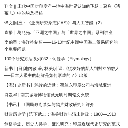
刊文 || 宋代中国对印度洋—地中海世界认知的飞跃：聚焦《诸
蕃志》中的埃及描述
译文|回应：《亚洲研究杂志(JAS)》与人工智能（2）
直播丨葛兆光:「亚洲之中国」与「世界之中国」系列讲座
李伯重：海洋控制权——16-19世纪中期中国海上贸易研究的一
个重要问题
100个研究方法系列032：词源学（Etymology）
新书丨[日]池內敏 著; 林美琪 译:《從友好的鄰人到對立的敵人
──日本人眼中的朝鮮是如何形成的？》出版
【海洋史新书】鸦片的近世：荷兰东印度公司与海域亚洲
肖发华 | 南京城墙博物馆藏元明时期铭文火铳
【书讯】《国民政府禁烟与鸦片财政研究》评介
财政历史学 | 滨下武志：海关财政与清末财政：1860—1910
剑桥学派、历史人类学、庶民研究：印度近现代史研究的范式