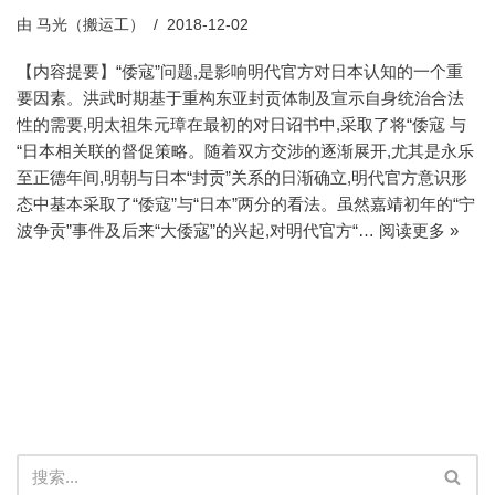
由
马光（搬运工）
2018-12-02
【内容提要】“倭寇”问题,是影响明代官方对日本认知的一个重
要因素。洪武时期基于重构东亚封贡体制及宣示自身统治合法
性的需要,明太祖朱元璋在最初的对日诏书中,采取了将“倭寇 与
“日本相关联的督促策略。随着双方交涉的逐渐展开,尤其是永乐
至正德年间,明朝与日本“封贡”关系的日渐确立,明代官方意识形
态中基本采取了“倭寇”与“日本”两分的看法。虽然嘉靖初年的“宁
波争贡”事件及后来“大倭寇”的兴起,对明代官方“…
阅读更多 »