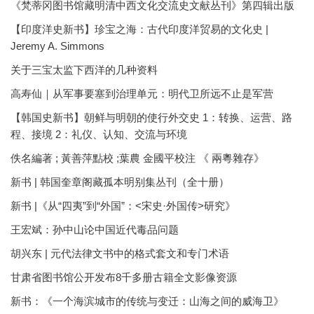
《梵蒂冈图书馆藏明清中西文化交流史文献丛刊》第四辑出版
【印度洋史新书】珍宝之海：古代印度洋贸易的文化史 |
Jeremy A. Simmons
关于三宝太监下西洋的几种资料
高寿仙｜从军事要塞到治理单元：明代卫所远不止是军营
【韩国史新书】朝鲜与明朝的使行外交史 1：转换、运营、路
程、接境 2：礼仪、认知、交流与环境
佚名編著 ; 黃善萍點校 ;葉農 金國平校注 《 兩粵雜存》
新书 | 韩国奎章阁藏孤本明别集丛刊（全十册）
新书 |《从“四夷”到“外国”：<宋史·外国传>研究》
王宏斌：孙中山论中国近代毒品问题
胡兴东 | 元代法律文书中的格式套文和专门术语
甘肃省图书馆公开发布8千多册古籍全文影像资源
新书：《一个海滨城市的传统与变迁：山海之间的威海卫》