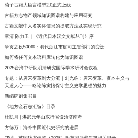
荀子古籍大语言模型2.0正式上线
古籍方志物产领域知识图谱构建与应用研究
古籍文献中人名实体信息的提取方法及实现研究
章清 陈力卫｜《近代日本汉文文献丛刊》序
争贡之役500年：明代浙江市舶司主管部门的变迁
如何将任何文本语料库转化为知识图谱
2025台湾中研院明清研究国际学术研讨会议程
专题：从唐宋变革到大分流｜刘光临：唐宋变革、资本主义与
天道人心——略论陈寅恪保守主义史学思想的魅力
新编碑刻集书目
《地方金石志汇编》目录
杜凯月 | 洪武元年山东行省设治济南考
方徳万｜海外中国近代史研究的进展
郑诚｜英国访书便览（2025）附英国所藏汉籍相关目录