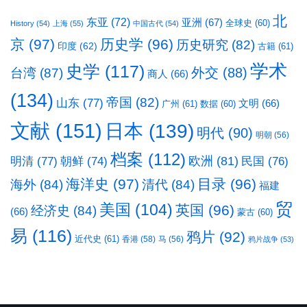
北
东亚
(72)
亚洲
(67)
全球史
(60)
History
(54)
上海
(55)
中国古代
(54)
京
(97)
历史学
(96)
历史研究
(82)
印度
(62)
古籍
(61)
学术
史学
(117)
台湾
(87)
外交
(88)
商人
(66)
(134)
帝国
(82)
山东
(77)
文明
(66)
广州
(61)
数据
(60)
文献
(151)
日本
(139)
明代
(90)
明朝
(56)
档案
(112)
明清
(77)
欧洲
(81)
民国
(76)
朝鲜
(74)
海洋史
(97)
目录
(96)
海外
(84)
清代
(84)
福建
贸
美国
(104)
英国
(96)
经济史
(84)
(66)
蒙古
(60)
易
(116)
鸦片
(92)
近代史
(61)
香港
(58)
马
(56)
鸦片战争
(53)