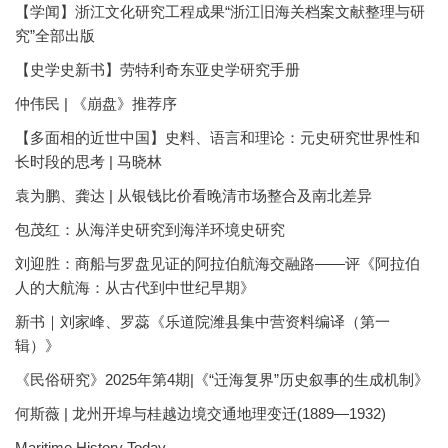
【学闻】浙江文化研究工程成果“浙江旧海关档案文献整理与研
究”全部出版
【史学史新书】劳特利奇东亚史学研究手册
仲伟民 | 《崩盘》推荐序
【多面相的近世中国】史料、语言和理论：元史研究世界性和
长时段的思考 | 马晓林
袁为鹏、龚达 | 从银钱比价看晚清市场整合及南北差异
包茂红：从海洋史研究到海洋环境史研究
刘迎胜：商船与罗盘见证的阿拉伯航海交融路——评《阿拉伯
人的大航海：从古代到中世纪早期》
新书｜刘家峰、罗蕊《乐道院潍县集中营资料编译（第一
辑）》
《民俗研究》2025年第4期|《“迁海复界”历史叙事的生成机制》
何斯薇 | 龙州开埠与桂越边境交通地理变迁(1889—1932)
Maritime History Today