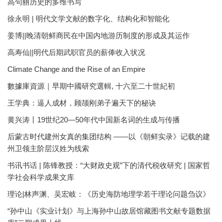
高句丽历史的多维书写
徐永明 | 明代文学文献的数字化、结构化和智能化
姜博||晚清朝鲜商民在中国内地游历制度的形成及其运作
高寿仙||明代后期武职官员的薪俸收入状况
Climate Change and the Rise of an Empire
數據庫資源｜早期中國研究選輯, 十六至二十世紀初
王学典：逼人成材，顾颉刚弟子遍天下的秘诀
黄兴涛丨19世纪20—50年代中国新名词的生成与传播
后蒙古时代建州女真的集团结构 ——以《朝鲜实录》记载的建
州卫领主阶层汉姓为线索
书讯书话 | 陈锋教授：“大财政史观”下的清代税收研究 | 国家哲
学社会科学成果文库
理论|林声渊、吴宏岐：《历史海防地理学若干理论问题刍议》
“孙中山《实业计划》与上海孙中山故居馆藏图书文献专题数据