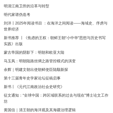
明清江南卫所的沿革与转型
明代家谱伪造考
刘洋丨2025年阅读书目 ：在海洋之间阅读——海域史、俘虏与
世界经济
新书推荐 丨《焦虑的王权：朝鲜王朝“小中华”思想与历史书写
实践》出版
蒙古帝国的阴影下：明朝和欧亚大陆
马玉凤：明朝陆路丝绸之路管控模式的演变
余辉｜明建文朝出使朝鲜使臣陆颙新探
第十三届青年史学家论坛征稿启事
新书丨《元代江南政治社会史研究》
征文通知：“全球中国：跨区域联系的过去与现在”博士论文工作
坊
黄国信｜清王朝的海洋观及其海疆治理逻辑