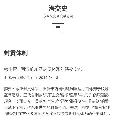
海交史
跳
东亚文史研究动态网
至
正
文
封贡体制
韩东育 | 明清前东亚封贡体系的演变实态
由
马光（搬运工）
2019-04-18
摘要：东亚封贡体系，渊源于西周封建制原理，而雏形于汉魏
至隋唐期。三代自明的“天下主义”要求“皇帝”与“天子”的职能必
须合一；而古今一贯的“中华礼序”还为“郡县制”与“册封制”的璧
合赋予了前近代东亚世界的最高价值。在这一前提下“幕府制”和
“律令制”在东亚各国间的对接不过是实现封贡体系的必要条件，