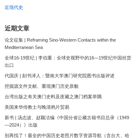
近现代史
近期文章
论文征集 | Reframing Sino-Western Contacts within the
Mediterranean Sea
全球16-19世纪 | 李伯重：全球史视野中的16—19世纪中国丝货
出口
代国庆 | 刻书泽人：暨南大学澳门研究院图书出版评述
挖掘源文件文献、重现澳门历史原貌
台湾出版之有关澳门史料及庋藏之澳门档案举隅
美国来华传教士与晚清鸦片贸易
新书 | 汤志波、赵颖洁编《中国分省公藏古籍书目总录（1949
—2024）》出版
别再找了！最全的中国历史老照片数字资源导航（含台大、哈