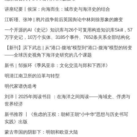
讲座纪要丨侯深：向海而生：城市史与海洋史的结合
江昕瑾、张坤 | 鸦片战争前后英国舆论中林则徐形象的嬗变
一个开源的AI《史记》知识库与26个可复用构造知识库Skill，57
万字史记，10万个实体、3185个事件、7652条关系全部结构化
【新刊】滨下武志 | 从“港口-腹地”模型到“港口-腹海”模型的转变
——全球历史视角下海洋史研究的几个课题
新书｜邹振环《季风亚非：文化交流与郑和下西洋》
明清江南卫所的沿革与转型
明代家谱伪造考
刘洋丨2025年阅读书目 ：在海洋之间阅读——海域史、俘虏与
世界经济
新书推荐 丨《焦虑的王权：朝鲜王朝“小中华”思想与历史书写
实践》出版
蒙古帝国的阴影下：明朝和欧亚大陆