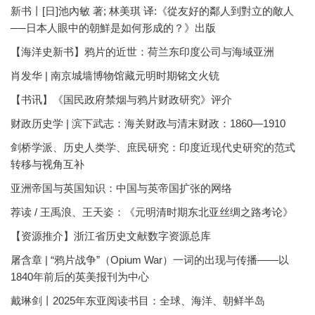
新书丨[日]池內敏 著; 林美琪 译:《從友好的鄰人到對立的敵人
──日本人眼中的朝鮮是如何形成的？》出版
【海洋史新书】鸦片的近世：荷兰东印度公司与海域亚洲
肖发华 | 南京城墙博物馆藏元明时期铭文火铳
【书讯】《国民政府禁烟与鸦片财政研究》评介
财政历史学 | 滨下武志：海关财政与清末财政：1860—1910
剑桥学派、历史人类学、庶民研究：印度近现代史研究的范式
转移与视角互补
亚洲帝国与英国知识：中国与英帝国扩张的网络
荐读 / 王禹浪、王天姿：《元明清时期东北亚丝绸之路考论》
【资源推介】浙江省历史文献数字资源总库
屠含章 | “鸦片战争”（Opium War）一词的出现与传播——以
1840年前后的英美报刊为中心
戴琳剑丨2025年东亚阅读书目：全球、海洋、朝鲜半岛