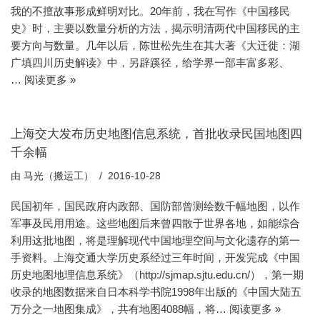
我的不擅故事形成鲜明对比。20年前，我在写作《中国移民
史》时，主要以数量分析的方法，揭示明清两代中国移民的主
要方向与数量。几年以后，陈世松先生在其大著《大迁徙：湖
广填四川历史解读》中，另辟蹊径，给学界一部丰富多彩、
…
阅读更多 »
上海交大发布历史地图信息系统，首批收录民国地图四
千余幅
由
马光（搬运工）
2016-10-28
民国初年，国民政府内政部、国防部曾测绘数千幅地图，以作
军事及民用用途。这些地图后来曾四散于世界各地，如能综合
利用这批地图，将是理解现代中国地理空间与文化遗存的第一
手资料。上海交通大学历史系经过三年时间，开发完成《中国
历史地图地理信息系统》（http://sjmap.sjtu.edu.cn/），第一期
收录的地图数据来自日本科学书院1998年出版的《中国大陆五
万分之一地图集成》，共有地图4088幅，将…
阅读更多 »