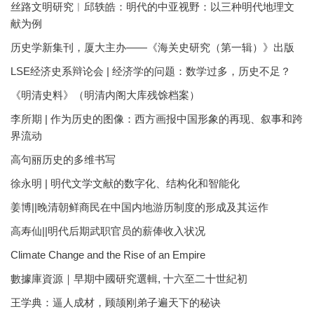
丝路文明研究︱邱轶皓：明代的中亚视野：以三种明代地理文
献为例
历史学新集刊，厦大主办——《海关史研究（第一辑）》出版
LSE经济史系辩论会 | 经济学的问题：数学过多，历史不足？
《明清史料》（明清内阁大库残馀档案）
李所期 | 作为历史的图像：西方画报中国形象的再现、叙事和跨
界流动
高句丽历史的多维书写
徐永明 | 明代文学文献的数字化、结构化和智能化
姜博||晚清朝鲜商民在中国内地游历制度的形成及其运作
高寿仙||明代后期武职官员的薪俸收入状况
Climate Change and the Rise of an Empire
數據庫資源｜早期中國研究選輯, 十六至二十世紀初
王学典：逼人成材，顾颉刚弟子遍天下的秘诀