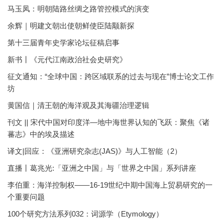
马玉凤：明朝陆路丝绸之路管控模式的演变
余辉｜明建文朝出使朝鲜使臣陆颙新探
第十三届青年史学家论坛征稿启事
新书丨《元代江南政治社会史研究》
征文通知：“全球中国：跨区域联系的过去与现在”博士论文工作
坊
黄国信｜清王朝的海洋观及其海疆治理逻辑
刊文 || 宋代中国对印度洋—地中海世界认知的飞跃：聚焦《诸
蕃志》中的埃及描述
译文|回应：《亚洲研究杂志(JAS)》与人工智能（2）
直播丨葛兆光:「亚洲之中国」与「世界之中国」系列讲座
李伯重：海洋控制权——16-19世纪中期中国海上贸易研究的一
个重要问题
100个研究方法系列032：词源学（Etymology）