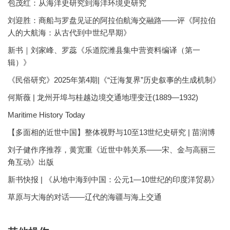
包茂红：从海洋史研究到海洋环境史研究
刘迎胜：商船与罗盘见证的阿拉伯航海交融路——评《阿拉伯
人的大航海：从古代到中世纪早期》
新书｜刘家峰、罗蕊《乐道院潍县集中营资料编译（第一
辑）》
《民俗研究》2025年第4期|《“迁海复界”历史叙事的生成机制》
何斯薇 | 龙州开埠与桂越边境交通地理变迁(1889—1932)
Maritime History Today
【多面相的近世中国】整体视野与10至13世纪史研究 | 苗润博
刘子健作序推荐，黄宽重《近世中韩关系——宋、金与高丽三
角互动》出版
新书快报 | 《从地中海到中国：公元1—10世纪的印度洋贸易》
草原与大海的对话——辽代的海疆与海上交通