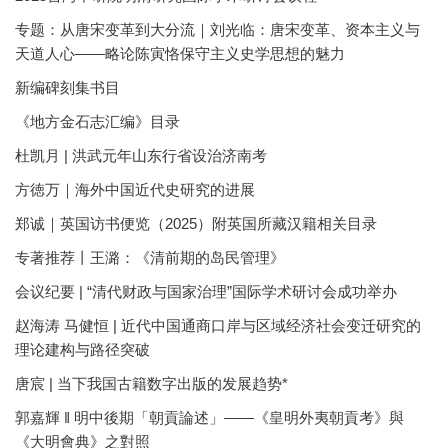
专题：从唐宋变革到大分流｜刘光临：唐宋变革、资本主义与
天道人心——略论陈寅恪保守主义史学思想的魅力
新编碑刻集书目
《地方金石志汇编》目录
杜凯月 | 洪武元年山东行省设治济南考
方徳万｜海外中国近代史研究的进展
郑诚｜英国访书便览（2025）附英国所藏汉籍相关目录
专著推荐丨王潞：《清前期的岛民管理》
会议纪要 | “清代财政与国家治理”国际学术研讨会成功举办
赵海涛 马健恒 | 近代中国通商口岸与区域经济社会变迁研究的
理论建构与路径突破
唐宸 | 当下我国古籍数字出版的发展趋势*
郭嘉輝 ‖ 明中後期「朝貢論述」——《皇明外夷朝貢考》與
《大明會典》之對照