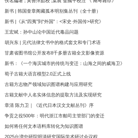
佚名編著 ; 黃善萍點校 ;葉農 金國平校注 《 兩粵雜存》
新书 | 韩国奎章阁藏孤本明别集丛刊（全十册）
新书 |《从“四夷”到“外国”：<宋史·外国传>研究》
王宏斌：孙中山论中国近代毒品问题
胡兴东 | 元代法律文书中的格式套文和专门术语
甘肃省图书馆公开发布8千多册古籍全文影像资源
新书：《一个海滨城市的传统与变迁：山海之间的威海卫》
荀子古籍大语言模型2.0正式上线
古籍方志物产领域知识图谱构建与应用研究
古籍文献中人名实体信息的提取方法及实现研究
章清 陈力卫｜《近代日本汉文文献丛刊》序
争贡之役500年：明代浙江市舶司主管部门的变迁
如何将任何文本语料库转化为知识图谱
2025台湾中研院明清研究国际学术研讨会议程