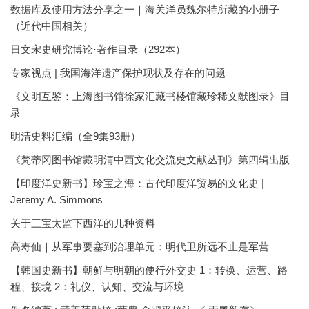
数据库及使用方法分享之一｜海关洋员魏尔特所藏的小册子
（近代中国相关）
日文宋史研究博论·著作目录（292本）
专家视点 | 我国海洋遗产保护现状及存在的问题
《文明互鉴：上海图书馆徐家汇藏书楼馆藏珍稀文献图录》目
录
明清史料汇编（全9集93册）
《梵蒂冈图书馆藏明清中西文化交流史文献丛刊》第四辑出版
【印度洋史新书】珍宝之海：古代印度洋贸易的文化史 |
Jeremy A. Simmons
关于三宝太监下西洋的几种资料
高寿仙｜从军事要塞到治理单元：明代卫所远不止是军营
【韩国史新书】朝鲜与明朝的使行外交史 1：转换、运营、路
程、接境 2：礼仪、认知、交流与环境