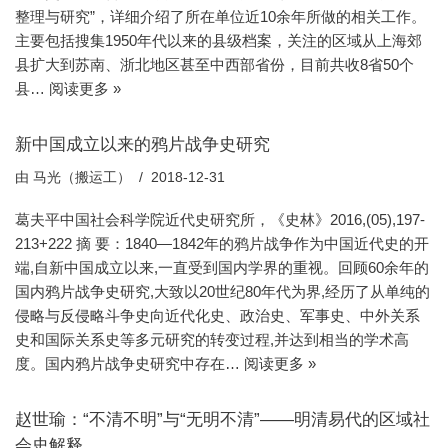
整理与研究”，详细介绍了所在单位近10余年所做的相关工作。
主要包括搜集1950年代以来的县级档案，关注的区域从上海郊
县扩大到苏南、浙北地区甚至中西部省份，目前共收8省50个
县…
阅读更多 »
新中国成立以来的鸦片战争史研究
由
马光（搬运工）
2018-12-31
葛夫平中国社会科学院近代史研究所，《史林》2016,(05),197-
213+222 摘 要：1840—1842年的鸦片战争作为中国近代史的开
端,自新中国成立以来,一直受到国内学界的重视。回顾60余年的
国内鸦片战争史研究,大致以20世纪80年代为界,经历了从单纯的
侵略与反侵略斗争史向近代化史、政治史、军事史、中外关系
史和国际关系史等多元研究的转变过程,并达到相当的学术高
度。国内鸦片战争史研究中存在…
阅读更多 »
赵世瑜：“不清不明”与“无明不清”——明清易代的区域社
会史解释