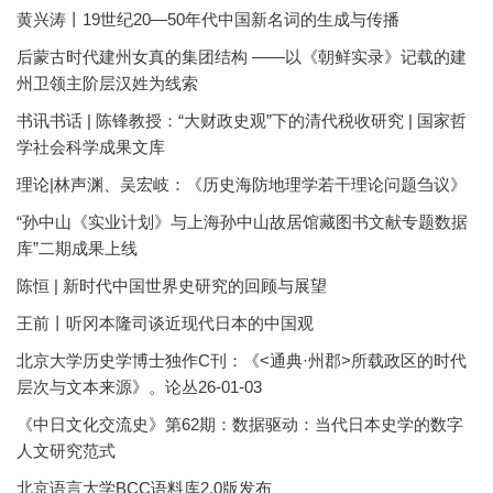
黄兴涛丨19世纪20—50年代中国新名词的生成与传播
后蒙古时代建州女真的集团结构 ——以《朝鲜实录》记载的建
州卫领主阶层汉姓为线索
书讯书话 | 陈锋教授：“大财政史观”下的清代税收研究 | 国家哲
学社会科学成果文库
理论|林声渊、吴宏岐：《历史海防地理学若干理论问题刍议》
“孙中山《实业计划》与上海孙中山故居馆藏图书文献专题数据
库”二期成果上线
陈恒 | 新时代中国世界史研究的回顾与展望
王前丨听冈本隆司谈近现代日本的中国观
北京大学历史学博士独作C刊：《<通典·州郡>所载政区的时代
层次与文本来源》。论丛26-01-03
《中日文化交流史》第62期：数据驱动：当代日本史学的数字
人文研究范式
北京语言大学BCC语料库2.0版发布