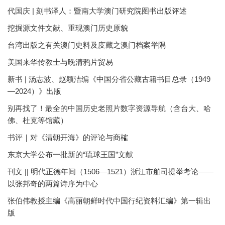
代国庆 | 刻书泽人：暨南大学澳门研究院图书出版评述
挖掘源文件文献、重现澳门历史原貌
台湾出版之有关澳门史料及庋藏之澳门档案举隅
美国来华传教士与晚清鸦片贸易
新书 | 汤志波、赵颖洁编《中国分省公藏古籍书目总录（1949
—2024）》出版
别再找了！最全的中国历史老照片数字资源导航（含台大、哈
佛、杜克等馆藏）
书评｜对《清朝开海》的评论与商榷
东京大学公布一批新的“琉球王国”文献
刊文 || 明代正德年间（1506—1521）浙江市舶司提举考论——
以张邦奇的两篇诗序为中心
张伯伟教授主编《高丽朝鲜时代中国行纪资料汇编》第一辑出
版