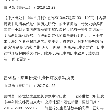
由
马光（搬运工）
2018-12-29
【原文出处】《学术月刊》(沪)2010年7期第130～140页 【内容
提要】明清易代是中国历史研究中的重要问题，传统史学多将
其置于王朝更迭的解释框架中加以叙述，也有一些学者纠缠于
明清两朝孰优孰劣、并进而对易代的得失进行判断。近三十年
来，海外学者多超越易代历史本身，将跨越此时期的晚明盛清
视为“帝制晚期”或“早期现代”，但易于忽略易代本身对这一历史
转型期所起的重大作用。此外，易代史的历史叙述，或始自
清…
阅读更多 »
曹树基：陈世松先生擅长讲故事写历史
由
马光（搬运工）
2017-01-22
曹树基：陈世松先生擅长讲故事写历史 ——读陈世松《明初胶
东半岛川滇移民由来考》 文章来源：酒城新报 更新日期：
2016-12-08 15:22:15 陈世松先生是讲故事的高手，正好与