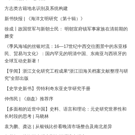
方志类古籍地名识别及系统构建
新书快报 | 《海洋文明研究（第十辑）》
徐成丨故国世军与新朝士民： 明朝宣府镇军事家族在清前期的
嬗变
《季风海域的丝银对流：16—17世纪中西交往图景中的东亚移
民、贸易与文化》：国内罕见的明清中国、东南亚与西班牙的
全球互动史新著！
【学闻】浙江文化研究工程成果“浙江旧海关档案文献整理与研
究”全部出版
【史学史新书】劳特利奇东亚史学研究手册
仲伟民 | 《崩盘》推荐序
【多面相的近世中国】史料、语言和理论：元史研究世界性和
长时段的思考 | 马晓林
袁为鹏、龚达 | 从银钱比价看晚清市场整合及南北差异