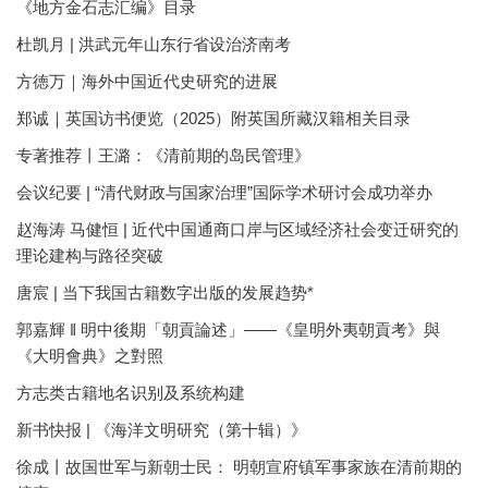
《地方金石志汇编》目录
杜凯月 | 洪武元年山东行省设治济南考
方徳万｜海外中国近代史研究的进展
郑诚｜英国访书便览（2025）附英国所藏汉籍相关目录
专著推荐丨王潞：《清前期的岛民管理》
会议纪要 | “清代财政与国家治理”国际学术研讨会成功举办
赵海涛 马健恒 | 近代中国通商口岸与区域经济社会变迁研究的
理论建构与路径突破
唐宸 | 当下我国古籍数字出版的发展趋势*
郭嘉輝 ‖ 明中後期「朝貢論述」——《皇明外夷朝貢考》與
《大明會典》之對照
方志类古籍地名识别及系统构建
新书快报 | 《海洋文明研究（第十辑）》
徐成丨故国世军与新朝士民： 明朝宣府镇军事家族在清前期的