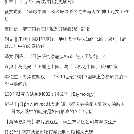
新书丨《元代江南政治社会史研究》
征文通知：“全球中国：跨区域联系的过去与现在”博士论文工作
坊
黄国信｜清王朝的海洋观及其海疆治理逻辑
刊文 || 宋代中国对印度洋—地中海世界认知的飞跃：聚焦《诸
蕃志》中的埃及描述
译文|回应：《亚洲研究杂志(JAS)》与人工智能（2）
直播丨葛兆光:「亚洲之中国」与「世界之中国」系列讲座
李伯重：海洋控制权——16-19世纪中期中国海上贸易研究的一
个重要问题
100个研究方法系列032：词源学（Etymology）
新书丨[日]池內敏 著; 林美琪 译:《從友好的鄰人到對立的敵人
──日本人眼中的朝鮮是如何形成的？》出版
【海洋史新书】鸦片的近世：荷兰东印度公司与海域亚洲
肖发华 | 南京城墙博物馆藏元明时期铭文火铳