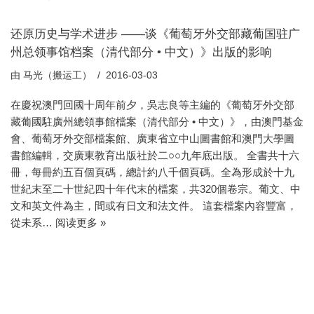
还原历史与学术进步 ——谈《葡萄牙外交部藏葡国驻广
州总领事馆档案（清代部分 • 中文）》出版的影响
由
马光（搬运工）
2016-03-03
在慶祝澳門回國十周年前夕，吳志良等主編的《葡萄牙外交部
藏葡國駐廣州總領事館檔案（清代部分 • 中文）》，由澳門基金
會、葡萄牙外交部檔案館、廣東省立中山圖書館和澳門大學圖
書館編輯，交廣東教育出版社於二○○九年底出版。 全書共十六
冊，每冊約五百個頁碼，總計約八千個頁碼。全為形成於十九
世紀末至二十世紀四十年代末的檔案，共320個卷宗。葡文、中
文和英文件為主，間或有日文和法文件。 這套檔案內容豐富，
從未系…
阅读更多 »