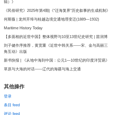
辑）》
《民俗研究》2025年第4期|《“迁海复界”历史叙事的生成机制》
何斯薇 | 龙州开埠与桂越边境交通地理变迁(1889—1932)
Maritime History Today
【多面相的近世中国】整体视野与10至13世纪史研究 | 苗润博
刘子健作序推荐，黄宽重《近世中韩关系——宋、金与高丽三
角互动》出版
新书快报 | 《从地中海到中国：公元1—10世纪的印度洋贸易》
草原与大海的对话——辽代的海疆与海上交通
其他操作
登录
条目 feed
评论 feed