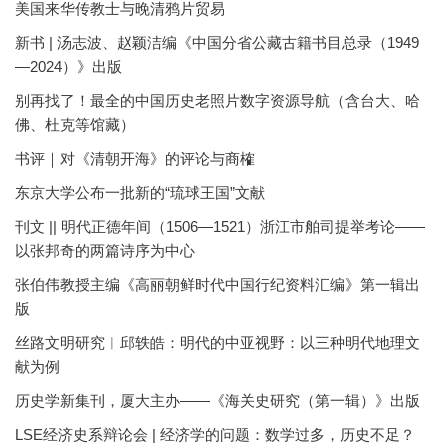
美国来华传教士与晚清鸦片贸易
新书 | 汤志波、赵颖洁编《中国分省公藏古籍书目总录（1949
—2024）》出版
别再找了！最全的中国历史老照片数字资源导航（含台大、哈
佛、杜克等馆藏）
书评｜对《清朝开海》的评论与商榷
东京大学公布一批新的“琉球王国”文献
刊文 || 明代正德年间（1506—1521）浙江市舶司提举考论——
以张邦奇的两篇诗序为中心
张伯伟教授主编《高丽朝鲜时代中国行纪资料汇编》第一辑出
版
丝路文明研究︱邱轶皓：明代的中亚视野：以三种明代地理文
献为例
历史学新集刊，厦大主办——《海关史研究（第一辑）》出版
LSE经济史系辩论会 | 经济学的问题：数学过多，历史不足？