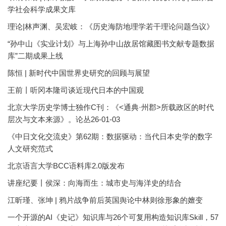
学社会科学成果文库
理论|林声渊、吴宏岐：《历史海防地理学若干理论问题刍议》
“孙中山《实业计划》与上海孙中山故居馆藏图书文献专题数据
库”二期成果上线
陈恒 | 新时代中国世界史研究的回顾与展望
王前丨听冈本隆司谈近现代日本的中国观
北京大学历史学博士独作C刊：《<通典·州郡>所载政区的时代
层次与文本来源》。论丛26-01-03
《中日文化交流史》第62期：数据驱动：当代日本史学的数字
人文研究范式
北京语言大学BCC语料库2.0版发布
讲座纪要丨侯深：向海而生：城市史与海洋史的结合
江昕瑾、张坤 | 鸦片战争前后英国舆论中林则徐形象的嬗变
一个开源的AI《史记》知识库与26个可复用构造知识库Skill，57