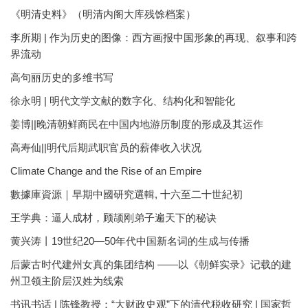
《明清史料》（明清内阁大库残馀档案）
李所期 | 作为历史的图像：西方画报中国形象的再现、叙事和跨
界流动
高句丽历史的多维书写
徐永明 | 明代文学文献的数字化、结构化和智能化
姜博||晚清朝鲜商民在中国内地游历制度的形成及其运作
高寿仙||明代后期武职官员的薪俸收入状况
Climate Change and the Rise of an Empire
數據庫資源｜早期中國研究選輯, 十六至二十世紀初
王学典：逼人成材，顾颉刚弟子遍天下的秘诀
黄兴涛丨19世纪20—50年代中国新名词的生成与传播
后蒙古时代建州女真的集团结构 ——以《朝鲜实录》记载的建
州卫领主阶层汉姓为线索
书讯书话 | 陈锋教授：“大财政史观”下的清代税收研究 | 国家哲