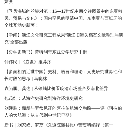
嬗变
《季风海域的丝银对流：16—17世纪中西交往图景中的东亚移
民、贸易与文化》：国内罕见的明清中国、东南亚与西班牙的
全球互动史新著！
【学闻】浙江文化研究工程成果“浙江旧海关档案文献整理与研
究”全部出版
【史学史新书】劳特利奇东亚史学研究手册
仲伟民 | 《崩盘》推荐序
【多面相的近世中国】史料、语言和理论：元史研究世界性和
长时段的思考 | 马晓林
袁为鹏、龚达 | 从银钱比价看晚清市场整合及南北差异
包茂红：从海洋史研究到海洋环境史研究
刘迎胜：商船与罗盘见证的阿拉伯航海交融路——评《阿拉伯
人的大航海：从古代到中世纪早期》
新书｜刘家峰、罗蕊《乐道院潍县集中营资料编译（第一