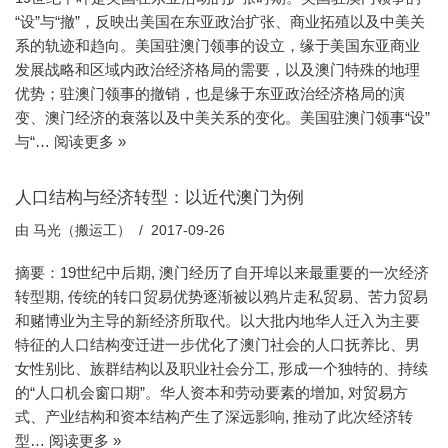
“设”与“撤”，反映出美国在东亚政治扩张、商业拓殖以及中美关
系的轨迹和趋向。美国驻澳门领事的设立，缘于美国东亚商业
发展战略和区域内政治经济格局的需要，以及澳门特殊的地理
优势；驻澳门领事的撤销，也是缘于东亚政治经济格局的演
变、澳门经济的衰落以及中美关系的变化。美国驻澳门领事“设”
与“…
阅读更多 »
人口结构与经济转型：以近代澳门为例
由
马光（搬运工）
2017-09-26
摘要：19世纪中后期, 澳门经历了自开埠以来最重要的一次经济
转型期, 传统的转口贸易优势逐渐被以鸦片走私贸易、苦力贸易
和赌博业为主导的新经济所取代。以大批内地华人迁入为主要
特征的人口结构变迁进一步优化了澳门社会的人口抚养比、男
女性别比、族群结构以及职业社会分工, 形成一个独特的、持续
的“人口机会窗口期”。华人资本和劳动要素的增加, 对贸易方
式、产业结构和资本结构产生了深远影响, 推动了此次经济转
型…
阅读更多 »