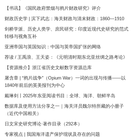
【书讯】《国民政府禁烟与鸦片财政研究》评介
财政历史学 | 滨下武志：海关财政与清末财政：1860—1910
剑桥学派、历史人类学、庶民研究：印度近现代史研究的范式
转移与视角互补
亚洲帝国与英国知识：中国与英帝国扩张的网络
荐读 / 王禹浪、王天姿：《元明清时期东北亚丝绸之路考论》
【资源推介】浙江省历史文献数字资源总库
屠含章 | “鸦片战争”（Opium War）一词的出现与传播——以
1840年前后的英美报刊为中心
戴琳剑丨2025年东亚阅读书目：全球、海洋、朝鲜半岛
数据库及使用方法分享之一｜海关洋员魏尔特所藏的小册子
（近代中国相关）
日文宋史研究博论·著作目录（292本）
专家视点 | 我国海洋遗产保护现状及存在的问题