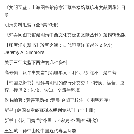
《文明互鉴：上海图书馆徐家汇藏书楼馆藏珍稀文献图录》目
录
明清史料汇编（全9集93册）
《梵蒂冈图书馆藏明清中西文化交流史文献丛刊》第四辑出版
【印度洋史新书】珍宝之海：古代印度洋贸易的文化史 |
Jeremy A. Simmons
关于三宝太监下西洋的几种资料
高寿仙｜从军事要塞到治理单元：明代卫所远不止是军营
【韩国史新书】朝鲜与明朝的使行外交史 1：转换、运营、路
程、接境 2：礼仪、认知、交流与环境
佚名編著 ; 黃善萍點校 ;葉農 金國平校注 《 兩粵雜存》
新书 | 韩国奎章阁藏孤本明别集丛刊（全十册）
新书 |《从“四夷”到“外国”：<宋史·外国传>研究》
王宏斌：孙中山论中国近代毒品问题