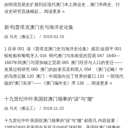
由明清贸易史扩展到近现代澳门本土商业史，澳门华商史、行
业史研究迅速崛起…
阅读更多 »
新书|普塔克澳门史与海洋史论集
由
马光（搬运工）
2019-01-15
1 目录 001 读《普塔克澳门史与海洋史论集》感言/金国平 001
蜈蚣船和葡萄牙人 016 明代澳门与东南亚的贸易 047 1640—
1667年间澳门与望加锡之贸易 065 澳门经济与人口的变迁——
发展过程研究 085 澳门的奴隶买卖和黑人 094 《澳门记略》中
的鸟类记载 120 澳门：中国面向拉丁世界的窗口 133 一部现代
版的“澳门实录”——《澳门编年史》序 138 …
阅读更多 »
十九世纪中叶美国驻澳门领事的“设”与“撤”
由
马光（搬运工）
2018-11-22
十九世纪中叶美国驻澳门领事的“设”与“撤” 郝雨凡 内容提要：
19世纪中叶是美国在东亚活动的扩张时期。美国驻澳门领事的