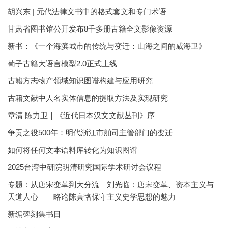
胡兴东 | 元代法律文书中的格式套文和专门术语
甘肃省图书馆公开发布8千多册古籍全文影像资源
新书：《一个海滨城市的传统与变迁：山海之间的威海卫》
荀子古籍大语言模型2.0正式上线
古籍方志物产领域知识图谱构建与应用研究
古籍文献中人名实体信息的提取方法及实现研究
章清 陈力卫｜《近代日本汉文文献丛刊》序
争贡之役500年：明代浙江市舶司主管部门的变迁
如何将任何文本语料库转化为知识图谱
2025台湾中研院明清研究国际学术研讨会议程
专题：从唐宋变革到大分流｜刘光临：唐宋变革、资本主义与
天道人心——略论陈寅恪保守主义史学思想的魅力
新编碑刻集书目