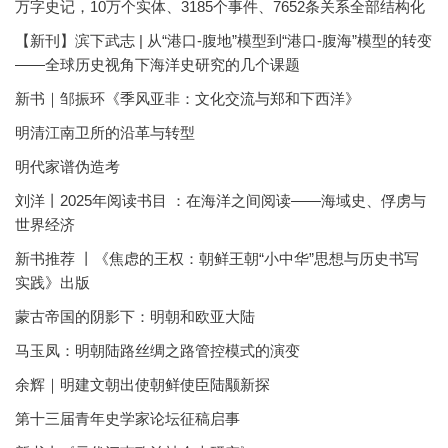
万字史记，10万个实体、3185个事件、7652条关系全部结构化
【新刊】滨下武志 | 从“港口-腹地”模型到“港口-腹海”模型的转变
——全球历史视角下海洋史研究的几个课题
新书｜邹振环《季风亚非：文化交流与郑和下西洋》
明清江南卫所的沿革与转型
明代家谱伪造考
刘洋丨2025年阅读书目 ：在海洋之间阅读——海域史、俘虏与
世界经济
新书推荐 丨《焦虑的王权：朝鲜王朝“小中华”思想与历史书写
实践》出版
蒙古帝国的阴影下：明朝和欧亚大陆
马玉凤：明朝陆路丝绸之路管控模式的演变
余辉｜明建文朝出使朝鲜使臣陆颙新探
第十三届青年史学家论坛征稿启事