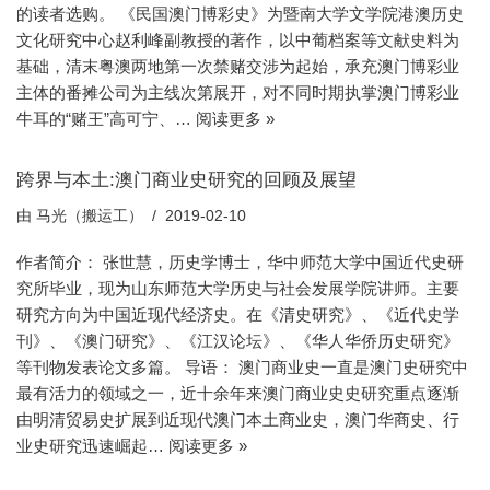
的读者选购。 《民国澳门博彩史》为暨南大学文学院港澳历史
文化研究中心赵利峰副教授的著作，以中葡档案等文献史料为
基础，清末粤澳两地第一次禁赌交涉为起始，承充澳门博彩业
主体的番摊公司为主线次第展开，对不同时期执掌澳门博彩业
牛耳的“赌王”高可宁、…
阅读更多 »
跨界与本土:澳门商业史研究的回顾及展望
由
马光（搬运工）
2019-02-10
作者简介： 张世慧，历史学博士，华中师范大学中国近代史研
究所毕业，现为山东师范大学历史与社会发展学院讲师。主要
研究方向为中国近现代经济史。在《清史研究》、《近代史学
刊》、《澳门研究》、《江汉论坛》、《华人华侨历史研究》
等刊物发表论文多篇。 导语： 澳门商业史一直是澳门史研究中
最有活力的领域之一，近十余年来澳门商业史史研究重点逐渐
由明清贸易史扩展到近现代澳门本土商业史，澳门华商史、行
业史研究迅速崛起…
阅读更多 »