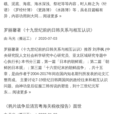
礁、泥底、海底、海水深浅、祭祀等等内容，时人称之为《针
谱》《罗经针簿》《更路簿》《水路簿》等，虽名目篇幅有
异，内容功用则大同…
阅读更多 »
罗丽馨著《十九世纪前的日韩关系与相互认识》
由
马光（搬运工）
2020-07-03
罗丽馨著《十九世纪前的日韩关系与相互认识》推荐 刘序枫 (中
央研究院人文社会科学研究中心研究员、亚太区域研究专题中
心执行长) 本书分三篇，第一篇「日本的朝鲜观」；第二篇「朝
鲜的日本观」；第三篇「十六世纪末的朝鲜战争」，共十五
章，是由作者于2004-2017年间在国内知名期刊所发表的论文汇
整而成。 主要讨论7-19世纪日韩两国间的政经往来和相互认识
问题。由神功皇后征服三韩传说的塑造，到十三世纪元军
东…
阅读更多 »
《鸦片战争后清宫粤海关税收报告》面世