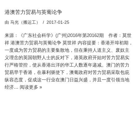
港澳苦力贸易与英葡论争
由
马光（搬运工）
2017-01-25
来源：《广东社会科学》(广州)2016年第20162期 作者：莫世
祥 港澳苦力贸易与英葡论争 莫世祥 内容提要：香港开埠初期，
一度成为苦力贸易的主要集散地，但在秉持人道主义、废奴主
义理念的英国朝野人士的反对下，港英政府开始对苦力贸易实
行严格管控，使从香港出洋的华工人数逐年递减。澳门的苦力
贸易早于香港，在暴利驱使下，澳葡政府对苦力贸易采取包庇
纵容态度，促成这一行业在澳门日益兴盛，并且一度引领当地
经济…
阅读更多 »