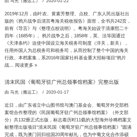
由
马光（搬运工）
2020-01-22
2019年12月，由叶农、黄素芳整理、点校、广东人民出版社出
版的《鸦片战争后清宫粤海关税收报告》面世，全书共242页，
前有《导言》与《整理点校说明》。粤海关始设于清康熙二十
四年（1685年）。鸦片战争之后，1858年，英、法等国通过
《天津条约》迫使中国设立海关税务司制度（洋关，新关），
任用外国人为总税务司和税务司，从而控制了整个中国的海关
行政。本档案集，系2016年国家社科基金重大招标项目“鸦片
战…
阅读更多 »
清末民国《葡萄牙驻广州总领事馆档案》完整出版
由
马光（搬运工）
2020-01-17
近日，由广东省立中山图书馆与澳门基金会、葡萄牙外交部档
案馆合作整理的《民国葡萄牙驻广州总领事馆档案》（外文部
分）共132册正式出版，标志着历时11载的大型海外珍稀档案文
献整理出版项目“清末民国《葡萄牙驻广州总领事馆档案》”圆满
完成，既为澳门回归祖国20周年献礼，也为中葡文化合作添硕