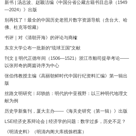
新书 | 汤志波、赵颖洁编《中国分省公藏古籍书目总录（1949
—2024）》出版
别再找了！最全的中国历史老照片数字资源导航（含台大、哈
佛、杜克等馆藏）
书评｜对《清朝开海》的评论与商榷
东京大学公布一批新的“琉球王国”文献
刊文 || 明代正德年间（1506—1521）浙江市舶司提举考论——
以张邦奇的两篇诗序为中心
张伯伟教授主编《高丽朝鲜时代中国行纪资料汇编》第一辑出
版
丝路文明研究︱邱轶皓：明代的中亚视野：以三种明代地理文
献为例
历史学新集刊，厦大主办——《海关史研究（第一辑）》出版
LSE经济史系辩论会 | 经济学的问题：数学过多，历史不足？
《明清史料》（明清内阁大库残馀档案）