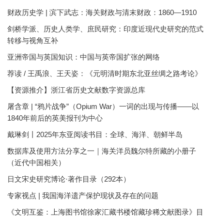
财政历史学 | 滨下武志：海关财政与清末财政：1860—1910
剑桥学派、历史人类学、庶民研究：印度近现代史研究的范式
转移与视角互补
亚洲帝国与英国知识：中国与英帝国扩张的网络
荐读 / 王禹浪、王天姿：《元明清时期东北亚丝绸之路考论》
【资源推介】浙江省历史文献数字资源总库
屠含章 | “鸦片战争”（Opium War）一词的出现与传播——以
1840年前后的英美报刊为中心
戴琳剑丨2025年东亚阅读书目：全球、海洋、朝鲜半岛
数据库及使用方法分享之一｜海关洋员魏尔特所藏的小册子
（近代中国相关）
日文宋史研究博论·著作目录（292本）
专家视点 | 我国海洋遗产保护现状及存在的问题
《文明互鉴：上海图书馆徐家汇藏书楼馆藏珍稀文献图录》目