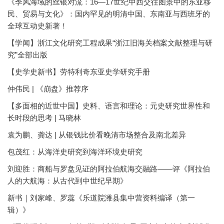
《季风海域的丝银对流：16—17世纪中西交往图景中的东亚移
民、贸易与文化》：国内罕见的明清中国、东南亚与西班牙的
全球互动史新著！
【学闻】浙江文化研究工程成果“浙江旧海关档案文献整理与研
究”全部出版
【史学史新书】劳特利奇东亚史学研究手册
仲伟民 | 《崩盘》推荐序
【多面相的近世中国】史料、语言和理论：元史研究世界性和
长时段的思考 | 马晓林
袁为鹏、龚达 | 从银钱比价看晚清市场整合及南北差异
包茂红：从海洋史研究到海洋环境史研究
刘迎胜：商船与罗盘见证的阿拉伯航海交融路——评《阿拉伯
人的大航海：从古代到中世纪早期》
新书｜刘家峰、罗蕊《乐道院潍县集中营资料编译（第一
辑）》