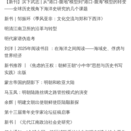
【新刊】滨下武志 | 从“港口-腹地”模型到“港口-腹海”模型的转变
——全球历史视角下海洋史研究的几个课题
新书｜邹振环《季风亚非：文化交流与郑和下西洋》
明清江南卫所的沿革与转型
明代家谱伪造考
刘洋丨2025年阅读书目 ：在海洋之间阅读——海域史、俘虏与
世界经济
新书推荐 丨《焦虑的王权：朝鲜王朝“小中华”思想与历史书写
实践》出版
蒙古帝国的阴影下：明朝和欧亚大陆
马玉凤：明朝陆路丝绸之路管控模式的演变
余辉｜明建文朝出使朝鲜使臣陆颙新探
第十三届青年史学家论坛征稿启事
新书丨《元代江南政治社会史研究》