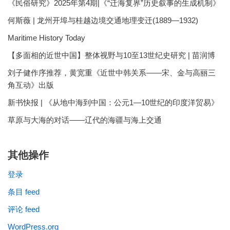
《民俗研究》2025年第4期|《“迁海复界”历史叙事的生成机制》
何斯薇 | 龙州开埠与桂越边境交通地理变迁(1889—1932)
Maritime History Today
【多面相的近世中国】整体视野与10至13世纪史研究 | 苗润博
刘子健作序推荐，黄宽重《近世中韩关系——宋、金与高丽三
角互动》出版
新书快报 | 《从地中海到中国：公元1—10世纪的印度洋贸易》
草原与大海的对话——辽代的海疆与海上交通
其他操作
登录
条目 feed
评论 feed
WordPress.org