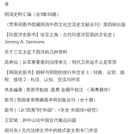
录
明清史料汇编（全9集93册）
《梵蒂冈图书馆藏明清中西文化交流史文献丛刊》第四辑出版
【印度洋史新书】珍宝之海：古代印度洋贸易的文化史 |
Jeremy A. Simmons
关于三宝太监下西洋的几种资料
高寿仙｜从军事要塞到治理单元：明代卫所远不止是军营
【韩国史新书】朝鲜与明朝的使行外交史 1：转换、运营、路
程、接境 2：礼仪、认知、交流与环境
佚名編著 ; 黃善萍點校 ;葉農 金國平校注 《 兩粵雜存》
新书 | 韩国奎章阁藏孤本明别集丛刊（全十册）
新书 |《从“四夷”到“外国”：<宋史·外国传>研究》
王宏斌：孙中山论中国近代毒品问题
胡兴东 | 元代法律文书中的格式套文和专门术语