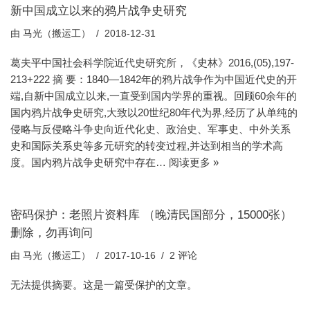
新中国成立以来的鸦片战争史研究
由
马光（搬运工）
2018-12-31
葛夫平中国社会科学院近代史研究所，《史林》2016,(05),197-
213+222 摘 要：1840—1842年的鸦片战争作为中国近代史的开
端,自新中国成立以来,一直受到国内学界的重视。回顾60余年的
国内鸦片战争史研究,大致以20世纪80年代为界,经历了从单纯的
侵略与反侵略斗争史向近代化史、政治史、军事史、中外关系
史和国际关系史等多元研究的转变过程,并达到相当的学术高
度。国内鸦片战争史研究中存在…
阅读更多 »
密码保护：老照片资料库 （晚清民国部分，15000张）
删除，勿再询问
由
马光（搬运工）
2017-10-16
2 评论
无法提供摘要。这是一篇受保护的文章。