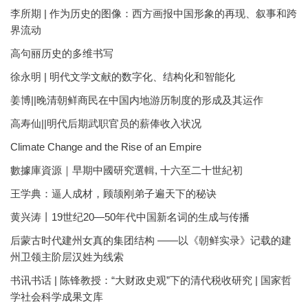
李所期 | 作为历史的图像：西方画报中国形象的再现、叙事和跨
界流动
高句丽历史的多维书写
徐永明 | 明代文学文献的数字化、结构化和智能化
姜博||晚清朝鲜商民在中国内地游历制度的形成及其运作
高寿仙||明代后期武职官员的薪俸收入状况
Climate Change and the Rise of an Empire
數據庫資源｜早期中國研究選輯, 十六至二十世紀初
王学典：逼人成材，顾颉刚弟子遍天下的秘诀
黄兴涛丨19世纪20—50年代中国新名词的生成与传播
后蒙古时代建州女真的集团结构 ——以《朝鲜实录》记载的建
州卫领主阶层汉姓为线索
书讯书话 | 陈锋教授：“大财政史观”下的清代税收研究 | 国家哲
学社会科学成果文库