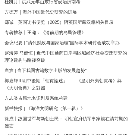
杜凯月 | 洪武元年山东行省设治济南考
方徳万｜海外中国近代史研究的进展
郑诚｜英国访书便览（2025）附英国所藏汉籍相关目录
专著推荐丨王潞：《清前期的岛民管理》
会议纪要 | “清代财政与国家治理”国际学术研讨会成功举办
赵海涛 马健恒 | 近代中国通商口岸与区域经济社会变迁研究的
理论建构与路径突破
唐宸 | 当下我国古籍数字出版的发展趋势*
郭嘉輝 ‖ 明中後期「朝貢論述」——《皇明外夷朝貢考》與
《大明會典》之對照
方志类古籍地名识别及系统构建
新书快报 | 《海洋文明研究（第十辑）》
徐成丨故国世军与新朝士民： 明朝宣府镇军事家族在清前期的
嬗变