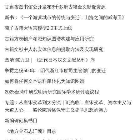
甘肃省图书馆公开发布8千多册古籍全文影像资源
新书：《一个海滨城市的传统与变迁：山海之间的威海卫》
荀子古籍大语言模型2.0正式上线
古籍方志物产领域知识图谱构建与应用研究
古籍文献中人名实体信息的提取方法及实现研究
章清 陈力卫｜《近代日本汉文文献丛刊》序
争贡之役500年：明代浙江市舶司主管部门的变迁
如何将任何文本语料库转化为知识图谱
2025台湾中研院明清研究国际学术研讨会议程
专题：从唐宋变革到大分流｜刘光临：唐宋变革、资本主义与
天道人心——略论陈寅恪保守主义史学思想的魅力
新编碑刻集书目
《地方金石志汇编》目录