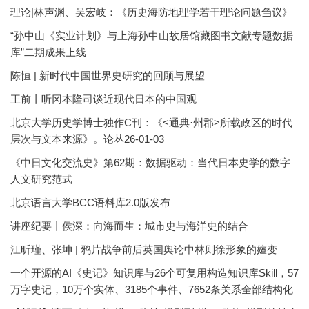
理论|林声渊、吴宏岐：《历史海防地理学若干理论问题刍议》
“孙中山《实业计划》与上海孙中山故居馆藏图书文献专题数据
库”二期成果上线
陈恒 | 新时代中国世界史研究的回顾与展望
王前丨听冈本隆司谈近现代日本的中国观
北京大学历史学博士独作C刊：《<通典·州郡>所载政区的时代
层次与文本来源》。论丛26-01-03
《中日文化交流史》第62期：数据驱动：当代日本史学的数字
人文研究范式
北京语言大学BCC语料库2.0版发布
讲座纪要丨侯深：向海而生：城市史与海洋史的结合
江昕瑾、张坤 | 鸦片战争前后英国舆论中林则徐形象的嬗变
一个开源的AI《史记》知识库与26个可复用构造知识库Skill，57
万字史记，10万个实体、3185个事件、7652条关系全部结构化