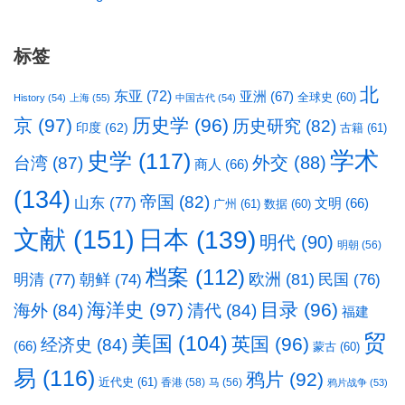
标签
北
东亚
(72)
亚洲
(67)
全球史
(60)
History
(54)
上海
(55)
中国古代
(54)
京
(97)
历史学
(96)
历史研究
(82)
印度
(62)
古籍
(61)
学术
史学
(117)
台湾
(87)
外交
(88)
商人
(66)
(134)
帝国
(82)
山东
(77)
文明
(66)
广州
(61)
数据
(60)
文献
(151)
日本
(139)
明代
(90)
明朝
(56)
档案
(112)
明清
(77)
欧洲
(81)
民国
(76)
朝鲜
(74)
海洋史
(97)
目录
(96)
海外
(84)
清代
(84)
福建
贸
美国
(104)
英国
(96)
经济史
(84)
(66)
蒙古
(60)
易
(116)
鸦片
(92)
近代史
(61)
香港
(58)
马
(56)
鸦片战争
(53)