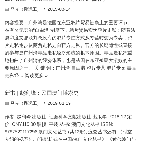
由
马光（搬运工）
2019-03-14
内容提要：广州湾是法国在东亚鸦片贸易链条上的重要环节。
在有名无实的“自由港”制度下，鸦片贸易实为鸦片走私；随着法
属印度支那联邦总政府的鸦片专控方式从专营转变为专卖，鸦
片走私逐步从商贾走私走向官方走私。官方的长期隐性或直接
的参与是广州湾毒品走私经济形成的根本原因。毒品走私严重
地扭曲了广州湾的经济体系，也是法国在东亚殖民大溃败的主
要原因之一。 关 键 词：广州湾 自由港 鸦片专营 鸦片专卖 毒品
走私经…
阅读更多 »
新书 | 赵利峰：民国澳门博彩史
由
马光（搬运工）
2019-02-19
作者: 赵利峰 出版社: 社会科学文献出版社 出版年: 2018-12 定
价: CNY119.00 装帧: 平装 丛书: 澳门文化丛书 ISBN:
9787520117296 澳门文化丛书 (共12册), 这套丛书还有 《时空
交织的视野》,《佛郎机铳在中国/澳门文化丛书》,《近代澳门与