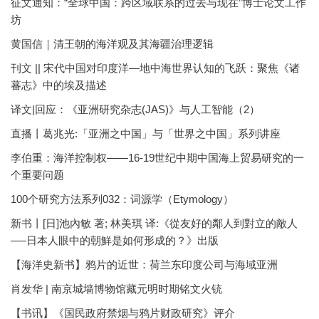
征文通知：“全球中国：跨区域联系的过去与现在”博士论文工作
坊
黄国信｜清王朝的海洋观及其海疆治理逻辑
刊文 || 宋代中国对印度洋—地中海世界认知的飞跃：聚焦《诸
蕃志》中的埃及描述
译文|回应：《亚洲研究杂志(JAS)》与人工智能（2）
直播丨葛兆光:「亚洲之中国」与「世界之中国」系列讲座
李伯重：海洋控制权——16-19世纪中期中国海上贸易研究的一
个重要问题
100个研究方法系列032：词源学（Etymology）
新书丨[日]池內敏 著; 林美琪 译:《從友好的鄰人到對立的敵人
──日本人眼中的朝鮮是如何形成的？》出版
【海洋史新书】鸦片的近世：荷兰东印度公司与海域亚洲
肖发华 | 南京城墙博物馆藏元明时期铭文火铳
【书讯】《国民政府禁烟与鸦片财政研究》评介