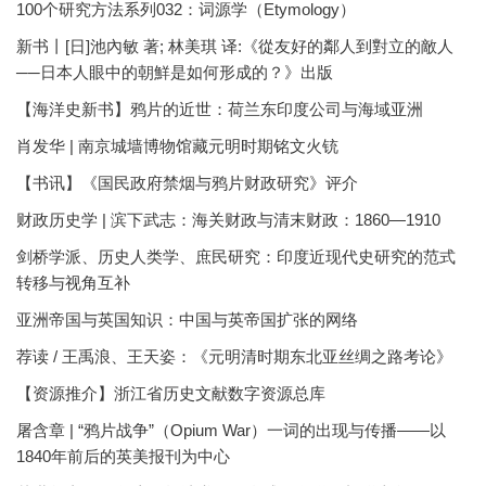
100个研究方法系列032：词源学（Etymology）
新书丨[日]池內敏 著; 林美琪 译:《從友好的鄰人到對立的敵人
──日本人眼中的朝鮮是如何形成的？》出版
【海洋史新书】鸦片的近世：荷兰东印度公司与海域亚洲
肖发华 | 南京城墙博物馆藏元明时期铭文火铳
【书讯】《国民政府禁烟与鸦片财政研究》评介
财政历史学 | 滨下武志：海关财政与清末财政：1860—1910
剑桥学派、历史人类学、庶民研究：印度近现代史研究的范式
转移与视角互补
亚洲帝国与英国知识：中国与英帝国扩张的网络
荐读 / 王禹浪、王天姿：《元明清时期东北亚丝绸之路考论》
【资源推介】浙江省历史文献数字资源总库
屠含章 | “鸦片战争”（Opium War）一词的出现与传播——以
1840年前后的英美报刊为中心