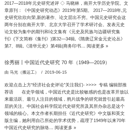
2017—2018年元史研究述评 ◇ 马晓林，南开大学历史学院。文
章原刊：《中国史研究动态》2019年第5期。 2017—2018年,元
史研究欣欣向荣,新的著作、论文层出不穷。中国元史研究会这
两年分别在南开大学、北京大学召开了学术研讨会。发表元史
论文较为集中的期刊和论文集有《元史及民族与边疆研究集
刊》(下文简称《集刊》)第32—34辑,《隋唐辽宋金元史论丛》
第7、8辑,《清华元史》第4辑(商务印书…
阅读更多 »
徐秀丽丨中国近代史研究 70 年（1949—2019）
由
马光（搬运工）
2019-06-15
欢迎点击上方“经济社会史评论”关注我们- >>>> 专稿 编辑部推
荐语 在史学领域，中国近代史是比较敏感的也是改革开放以
来最活跃、最引人注目的领域，鸦片战争的研究就曾引起最高
层的关注。中国社会科学院近代史研究所及其所办杂志是这个
领域的核心。本文作者长期担任《近代史研究》中文版和英文
版主编，她利用自己所处的学术优势，疏理了1949年以来70年
中国近代史研究的脉络…
阅读更多 »