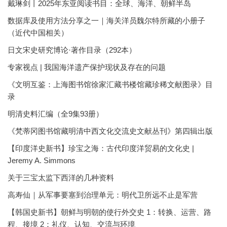
戴琳剑丨2025年东亚阅读书目：全球、海洋、朝鲜半岛
数据库及使用方法分享之一｜海关洋员魏尔特所藏的小册子
（近代中国相关）
日文宋史研究博论·著作目录（292本）
专家视点 | 我国海洋遗产保护现状及存在的问题
《文明互鉴：上海图书馆徐家汇藏书楼馆藏珍稀文献图录》目
录
明清史料汇编（全9集93册）
《梵蒂冈图书馆藏明清中西文化交流史文献丛刊》第四辑出版
【印度洋史新书】珍宝之海：古代印度洋贸易的文化史 |
Jeremy A. Simmons
关于三宝太监下西洋的几种资料
高寿仙｜从军事要塞到治理单元：明代卫所远不止是军营
【韩国史新书】朝鲜与明朝的使行外交史 1：转换、运营、路
程、接境 2：礼仪、认知、交流与环境