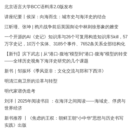
北京语言大学BCC语料库2.0版发布
讲座纪要丨侯深：向海而生：城市史与海洋史的结合
江昕瑾、张坤 | 鸦片战争前后英国舆论中林则徐形象的嬗变
一个开源的AI《史记》知识库与26个可复用构造知识库Skill，57
万字史记，10万个实体、3185个事件、7652条关系全部结构化
【新刊】滨下武志 | 从“港口-腹地”模型到“港口-腹海”模型的转变
——全球历史视角下海洋史研究的几个课题
新书｜邹振环《季风亚非：文化交流与郑和下西洋》
明清江南卫所的沿革与转型
明代家谱伪造考
刘洋丨2025年阅读书目 ：在海洋之间阅读——海域史、俘虏与
世界经济
新书推荐 丨《焦虑的王权：朝鲜王朝“小中华”思想与历史书写
实践》出版