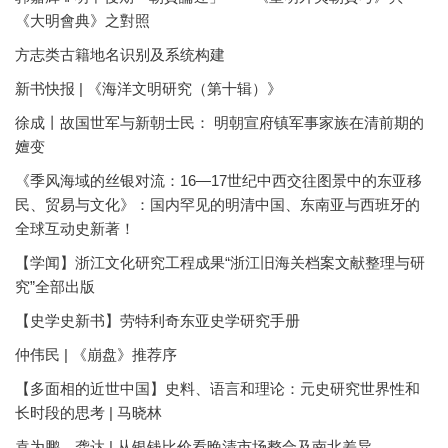
《大明會典》之對照
方志类古籍地名识别及系统构建
新书快报 | 《海洋文明研究（第十辑）》
徐成丨故国世军与新朝士民： 明朝宣府镇军事家族在清前期的
嬗变
《季风海域的丝银对流：16—17世纪中西交往图景中的东亚移
民、贸易与文化》：国内罕见的明清中国、东南亚与西班牙的
全球互动史新著！
【学闻】浙江文化研究工程成果“浙江旧海关档案文献整理与研
究”全部出版
【史学史新书】劳特利奇东亚史学研究手册
仲伟民 | 《崩盘》推荐序
【多面相的近世中国】史料、语言和理论：元史研究世界性和
长时段的思考 | 马晓林
袁为鹏、龚达 | 从银钱比价看晚清市场整合及南北差异