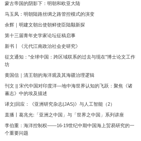
蒙古帝国的阴影下：明朝和欧亚大陆
马玉凤：明朝陆路丝绸之路管控模式的演变
余辉｜明建文朝出使朝鲜使臣陆颙新探
第十三届青年史学家论坛征稿启事
新书丨《元代江南政治社会史研究》
征文通知：“全球中国：跨区域联系的过去与现在”博士论文工作
坊
黄国信｜清王朝的海洋观及其海疆治理逻辑
刊文 || 宋代中国对印度洋—地中海世界认知的飞跃：聚焦《诸
蕃志》中的埃及描述
译文|回应：《亚洲研究杂志(JAS)》与人工智能（2）
直播丨葛兆光:「亚洲之中国」与「世界之中国」系列讲座
李伯重：海洋控制权——16-19世纪中期中国海上贸易研究的一
个重要问题