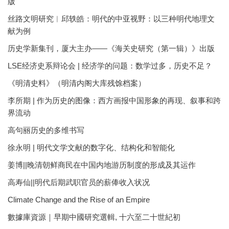
版
丝路文明研究︱邱轶皓：明代的中亚视野：以三种明代地理文
献为例
历史学新集刊，厦大主办——《海关史研究（第一辑）》出版
LSE经济史系辩论会 | 经济学的问题：数学过多，历史不足？
《明清史料》（明清内阁大库残馀档案）
李所期 | 作为历史的图像：西方画报中国形象的再现、叙事和跨
界流动
高句丽历史的多维书写
徐永明 | 明代文学文献的数字化、结构化和智能化
姜博||晚清朝鲜商民在中国内地游历制度的形成及其运作
高寿仙||明代后期武职官员的薪俸收入状况
Climate Change and the Rise of an Empire
數據庫資源｜早期中國研究選輯, 十六至二十世紀初