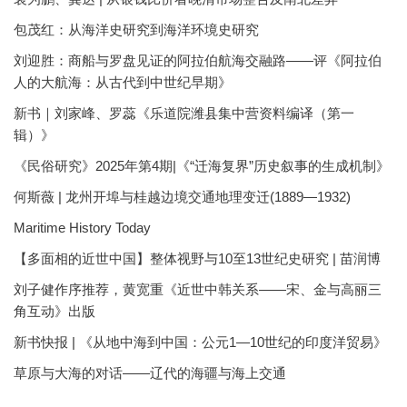
包茂红：从海洋史研究到海洋环境史研究
刘迎胜：商船与罗盘见证的阿拉伯航海交融路——评《阿拉伯
人的大航海：从古代到中世纪早期》
新书｜刘家峰、罗蕊《乐道院潍县集中营资料编译（第一
辑）》
《民俗研究》2025年第4期|《“迁海复界”历史叙事的生成机制》
何斯薇 | 龙州开埠与桂越边境交通地理变迁(1889—1932)
Maritime History Today
【多面相的近世中国】整体视野与10至13世纪史研究 | 苗润博
刘子健作序推荐，黄宽重《近世中韩关系——宋、金与高丽三
角互动》出版
新书快报 | 《从地中海到中国：公元1—10世纪的印度洋贸易》
草原与大海的对话——辽代的海疆与海上交通