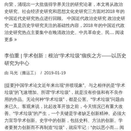
向荣，涌现出一大批值得学界关注的研究论著，本文将从政治
史研究、社会经济史研究和思想文化史研究三方面对2018 年的
中国近代史研究热点进行回顾。 中国近代政治史研究 政治史研
究一直是历史学研究关注的基础性内容，2018 年的中国近代政
治史研究热点主要集中在晚清政治史、中共革命史、民…
阅读
更多 »
李伯重 | 学术创新：根治“学术垃圾”痼疾之方——以历史
研究为中心
由
马光（搬运工）
2019-01-19
[提要]中国学术论文近年来出现“井喷现象”。与之相伴的是“学术
垃圾”的飞速增加。所谓“学术垃圾”，就是没有价值和有不良作
用的作品。无论何种“学术垃圾”，都是公害。“学术垃圾”问题由
来已久。客观来说，比起改革开放之前，今天情况已有重大改
善。“学术垃圾”的产生，一个关键是学者缺乏创新精神。必须大
力宣导学术创新。史学中的创新，包括史料、方法的创新。学
者要努力创新而不再制造“垃圾”，就应牢记：“勿以恶小而…
阅