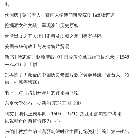
出口
代国庆 | 刻书泽人：暨南大学澳门研究院图书出版评述
挖掘源文件文献、重现澳门历史原貌
台湾出版之有关澳门史料及庋藏之澳门档案举隅
美国来华传教士与晚清鸦片贸易
新书 | 汤志波、赵颖洁编《中国分省公藏古籍书目总录（1949
—2024）》出版
别再找了！最全的中国历史老照片数字资源导航（含台大、哈
佛、杜克等馆藏）
书评｜对《清朝开海》的评论与商榷
东京大学公布一批新的“琉球王国”文献
刊文 || 明代正德年间（1506—1521）浙江市舶司提举考论——
以张邦奇的两篇诗序为中心
张伯伟教授主编《高丽朝鲜时代中国行纪资料汇编》第一辑出