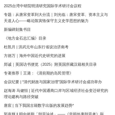
2025台湾中研院明清研究国际学术研讨会议程
专题：从唐宋变革到大分流｜刘光临：唐宋变革、资本主义与
天道人心——略论陈寅恪保守主义史学思想的魅力
新编碑刻集书目
《地方金石志汇编》目录
杜凯月 | 洪武元年山东行省设治济南考
方徳万｜海外中国近代史研究的进展
郑诚｜英国访书便览（2025）附英国所藏汉籍相关目录
专著推荐丨王潞：《清前期的岛民管理》
会议纪要 | “清代财政与国家治理”国际学术研讨会成功举办
赵海涛 马健恒 | 近代中国通商口岸与区域经济社会变迁研究的
理论建构与路径突破
唐宸 | 当下我国古籍数字出版的发展趋势*
郭嘉輝 ‖ 明中後期「朝貢論述」——《皇明外夷朝貢考》與