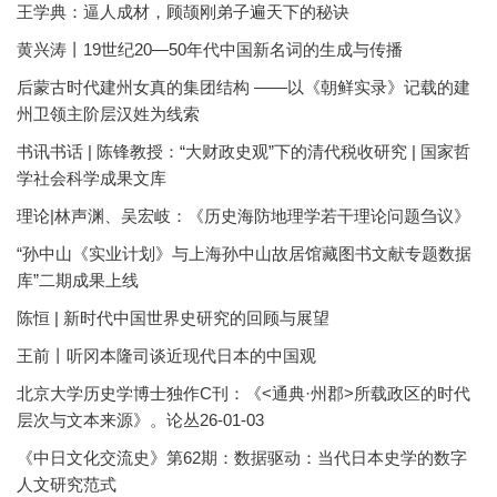
王学典：逼人成材，顾颉刚弟子遍天下的秘诀
黄兴涛丨19世纪20—50年代中国新名词的生成与传播
后蒙古时代建州女真的集团结构 ——以《朝鲜实录》记载的建
州卫领主阶层汉姓为线索
书讯书话 | 陈锋教授：“大财政史观”下的清代税收研究 | 国家哲
学社会科学成果文库
理论|林声渊、吴宏岐：《历史海防地理学若干理论问题刍议》
“孙中山《实业计划》与上海孙中山故居馆藏图书文献专题数据
库”二期成果上线
陈恒 | 新时代中国世界史研究的回顾与展望
王前丨听冈本隆司谈近现代日本的中国观
北京大学历史学博士独作C刊：《<通典·州郡>所载政区的时代
层次与文本来源》。论丛26-01-03
《中日文化交流史》第62期：数据驱动：当代日本史学的数字
人文研究范式