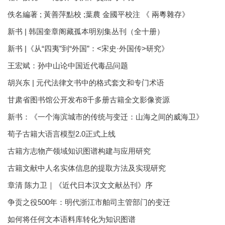
佚名編著 ; 黃善萍點校 ;葉農 金國平校注 《 兩粵雜存》
新书 | 韩国奎章阁藏孤本明别集丛刊（全十册）
新书 |《从“四夷”到“外国”：<宋史·外国传>研究》
王宏斌：孙中山论中国近代毒品问题
胡兴东 | 元代法律文书中的格式套文和专门术语
甘肃省图书馆公开发布8千多册古籍全文影像资源
新书：《一个海滨城市的传统与变迁：山海之间的威海卫》
荀子古籍大语言模型2.0正式上线
古籍方志物产领域知识图谱构建与应用研究
古籍文献中人名实体信息的提取方法及实现研究
章清 陈力卫｜《近代日本汉文文献丛刊》序
争贡之役500年：明代浙江市舶司主管部门的变迁
如何将任何文本语料库转化为知识图谱