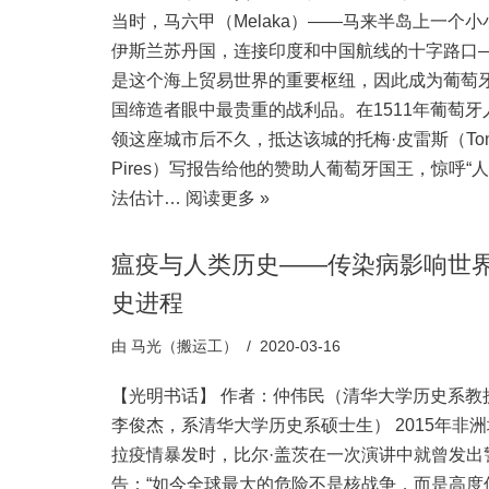
当时，马六甲（Melaka）——马来半岛上一个小
伊斯兰苏丹国，连接印度和中国航线的十字路口
是这个海上贸易世界的重要枢纽，因此成为葡萄
国缔造者眼中最贵重的战利品。在1511年葡萄牙
领这座城市后不久，抵达该城的托梅·皮雷斯（To
Pires）写报告给他的赞助人葡萄牙国王，惊呼“
法估计…
阅读更多 »
瘟疫与人类历史——传染病影响世
史进程
由
马光（搬运工）
2020-03-16
【光明书话】 作者：仲伟民（清华大学历史系教
李俊杰，系清华大学历史系硕士生） 2015年非
拉疫情暴发时，比尔·盖茨在一次演讲中就曾发出
告：“如今全球最大的危险不是核战争，而是高度