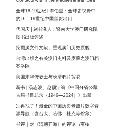
Contacts within the Mediterranean Sea
全球16-19世纪 | 李伯重：全球史视野中
的16—19世纪中国丝货出口
代国庆 | 刻书泽人：暨南大学澳门研究院
图书出版评述
挖掘源文件文献、重现澳门历史原貌
台湾出版之有关澳门史料及庋藏之澳门档
案举隅
美国来华传教士与晚清鸦片贸易
新书 | 汤志波、赵颖洁编《中国分省公藏
古籍书目总录（1949—2024）》出版
别再找了！最全的中国历史老照片数字资
源导航（含台大、哈佛、杜克等馆藏）
书评｜对《清朝开海》的评论与商榷