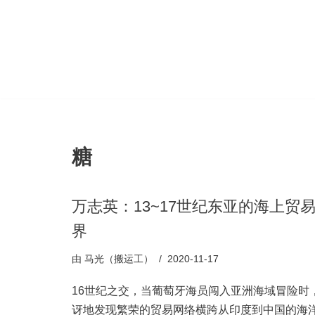
跳
至
正
文
糖
万志英：13~17世纪东亚的海上贸
界
由
马光（搬运工）
2020-11-17
16世纪之交，当葡萄牙海员闯入亚洲海域冒险时
讶地发现繁荣的贸易网络横跨从印度到中国的海