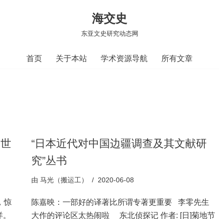
海交史
东亚文史研究动态网
首页
关于本站
学术资源导航
所有文章
易世
“日本近代对中国边疆调查及其文献研
究”丛书
由
马光（搬运工）
2020-06-08
，惊
陈嘉映：一部好的译著比所谓专著更重要 李零先生
洋。
大作的评论区太热闹啦 东北侦探记 作者: [日]菊地节