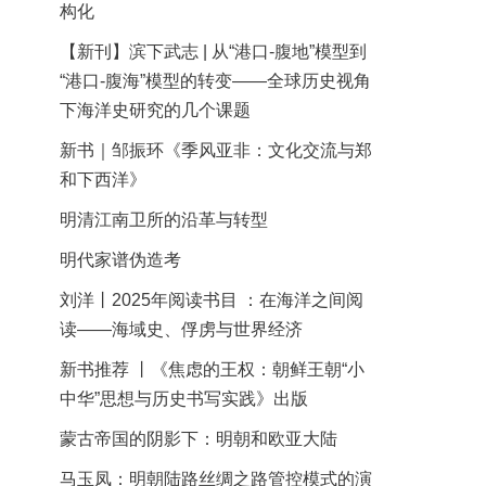
构化
【新刊】滨下武志 | 从“港口-腹地”模型到
“港口-腹海”模型的转变——全球历史视角
下海洋史研究的几个课题
新书｜邹振环《季风亚非：文化交流与郑
和下西洋》
明清江南卫所的沿革与转型
明代家谱伪造考
刘洋丨2025年阅读书目 ：在海洋之间阅
读——海域史、俘虏与世界经济
新书推荐 丨《焦虑的王权：朝鲜王朝“小
中华”思想与历史书写实践》出版
蒙古帝国的阴影下：明朝和欧亚大陆
马玉凤：明朝陆路丝绸之路管控模式的演