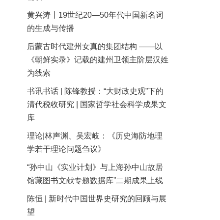
黄兴涛丨19世纪20—50年代中国新名词
的生成与传播
后蒙古时代建州女真的集团结构 ——以
《朝鲜实录》记载的建州卫领主阶层汉姓
为线索
书讯书话 | 陈锋教授：“大财政史观”下的
清代税收研究 | 国家哲学社会科学成果文
库
理论|林声渊、吴宏岐：《历史海防地理
学若干理论问题刍议》
“孙中山《实业计划》与上海孙中山故居
馆藏图书文献专题数据库”二期成果上线
陈恒 | 新时代中国世界史研究的回顾与展
望