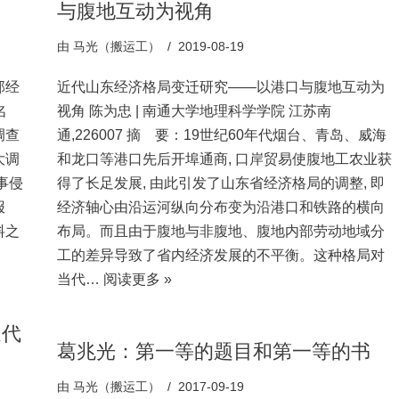
与腹地互动为视角
由
马光（搬运工）
2019-08-19
那经
近代山东经济格局变迁研究——以港口与腹地互动为
名
视角 陈为忠 | 南通大学地理科学学院 江苏南
调查
通,226007 摘 要：19世纪60年代烟台、青岛、威海
大调
和龙口等港口先后开埠通商, 口岸贸易使腹地工农业获
事侵
得了长足发展, 由此引发了山东省经济格局的调整, 即
报
经济轴心由沿运河纵向分布变为沿港口和铁路的横向
料之
布局。而且由于腹地与非腹地、腹地内部劳动地域分
工的差异导致了省内经济发展的不平衡。这种格局对
当代…
阅读更多 »
近代
葛兆光：第一等的题目和第一等的书
由
马光（搬运工）
2017-09-19