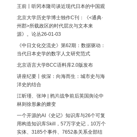
王前丨听冈本隆司谈近现代日本的中国观
北京大学历史学博士独作C刊：《<通典·
州郡>所载政区的时代层次与文本来
源》。论丛26-01-03
《中日文化交流史》第62期：数据驱动：
当代日本史学的数字人文研究范式
北京语言大学BCC语料库2.0版发布
讲座纪要丨侯深：向海而生：城市史与海
洋史的结合
江昕瑾、张坤 | 鸦片战争前后英国舆论中
林则徐形象的嬗变
一个开源的AI《史记》知识库与26个可复
用构造知识库Skill，57万字史记，10万个
实体、3185个事件、7652条关系全部结