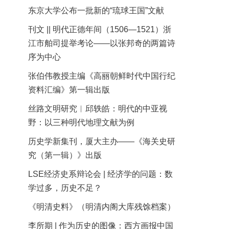
东京大学公布一批新的“琉球王国”文献
刊文 || 明代正德年间（1506—1521）浙
江市舶司提举考论——以张邦奇的两篇诗
序为中心
张伯伟教授主编《高丽朝鲜时代中国行纪
资料汇编》第一辑出版
丝路文明研究︱邱轶皓：明代的中亚视
野：以三种明代地理文献为例
历史学新集刊，厦大主办——《海关史研
究（第一辑）》出版
LSE经济史系辩论会 | 经济学的问题：数
学过多，历史不足？
《明清史料》（明清内阁大库残馀档案）
李所期 | 作为历史的图像：西方画报中国