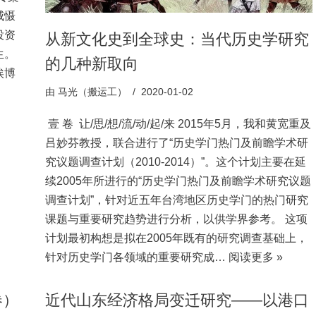
威慑
投资
从新文化史到全球史：当代历史学研究
生。
的几种新取向
埃博
由
马光（搬运工）
2020-01-02
壹 卷 让/思/想/流/动/起/来 2015年5月，我和黄宽重及
吕妙芬教授，联合进行了“历史学门热门及前瞻学术研
究议题调查计划（2010-2014）”。这个计划主要在延
续2005年所进行的“历史学门热门及前瞻学术研究议题
调查计划”，针对近五年台湾地区历史学门的热门研究
课题与重要研究趋势进行分析，以供学界参考。 这项
计划最初构想是拟在2005年既有的研究调查基础上，
针对历史学门各领域的重要研究成…
阅读更多 »
卷）
近代山东经济格局变迁研究——以港口