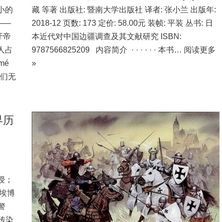
小的
藏 等著 出版社: 暨南大学出版社 译者: 张小兰 出版年:
——
2018-12 页数: 173 定价: 58.00元 装帧: 平装 丛书: 日
牙帝
本近代对中国边疆调查及其文献研究 ISBN:
人占
9787566825209 内容简介 · · · · · · 本书…
阅读更多
mé
»
人们无
界历
授；
洲埃博
警
传染