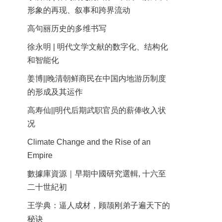
形象的再现、叙事和跨界流动
高句丽历史的多维书写
徐永明 | 明代文学文献的数字化、结构化
和智能化
姜博||晚清朝鲜商民在中国内地游历制度
的形成及其运作
高寿仙||明代后期武职官员的薪俸收入状
况
Climate Change and the Rise of an
Empire
數據庫資源｜早期中國研究選輯, 十六至
二十世紀初
王学典：逼人成材，顾颉刚弟子遍天下的
秘诀