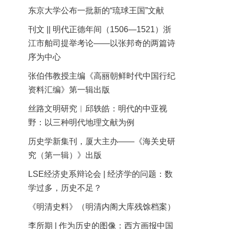
东京大学公布一批新的“琉球王国”文献
刊文 || 明代正德年间（1506—1521）浙
江市舶司提举考论——以张邦奇的两篇诗
序为中心
张伯伟教授主编《高丽朝鲜时代中国行纪
资料汇编》第一辑出版
丝路文明研究︱邱轶皓：明代的中亚视
野：以三种明代地理文献为例
历史学新集刊，厦大主办——《海关史研
究（第一辑）》出版
LSE经济史系辩论会 | 经济学的问题：数
学过多，历史不足？
《明清史料》（明清内阁大库残馀档案）
李所期 | 作为历史的图像：西方画报中国