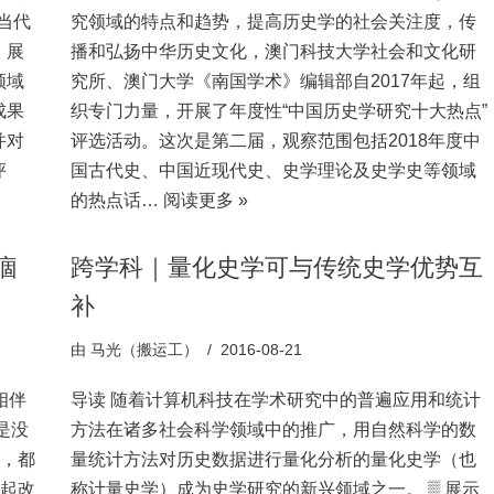
当代
究领域的特点和趋势，提高历史学的社会关注度，传
，展
播和弘扬中华历史文化，澳门科技大学社会和文化研
领域
究所、澳门大学《南国学术》编辑部自2017年起，组
成果
织专门力量，开展了年度性“中国历史学研究十大热点”
并对
评选活动。这次是第二届，观察范围包括2018年度中
评
国古代史、中国近现代史、史学理论及史学史等领域
的热点话…
阅读更多 »
痼
跨学科｜量化史学可与传统史学优势互
补
由
马光（搬运工）
2016-08-21
相伴
导读 随着计算机科技在学术研究中的普遍应用和统计
是没
方法在诸多社会科学领域中的推广，用自然科学的数
”，都
量统计方法对历史数据进行量化分析的量化史学（也
比起改
称计量史学）成为史学研究的新兴领域之一。 ▒ 展示