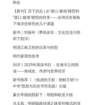
构化
【新刊】滨下武志 | 从“港口-腹地”模型到
“港口-腹海”模型的转变——全球历史视角
下海洋史研究的几个课题
新书｜邹振环《季风亚非：文化交流与郑
和下西洋》
明清江南卫所的沿革与转型
明代家谱伪造考
刘洋丨2025年阅读书目 ：在海洋之间阅
读——海域史、俘虏与世界经济
新书推荐 丨《焦虑的王权：朝鲜王朝“小
中华”思想与历史书写实践》出版
蒙古帝国的阴影下：明朝和欧亚大陆
马玉凤：明朝陆路丝绸之路管控模式的演