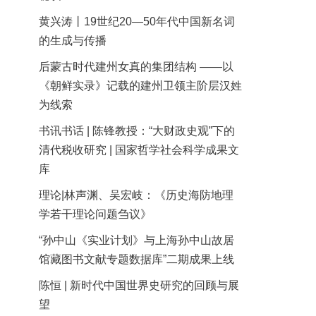
黄兴涛丨19世纪20—50年代中国新名词
的生成与传播
后蒙古时代建州女真的集团结构 ——以
《朝鲜实录》记载的建州卫领主阶层汉姓
为线索
书讯书话 | 陈锋教授：“大财政史观”下的
清代税收研究 | 国家哲学社会科学成果文
库
理论|林声渊、吴宏岐：《历史海防地理
学若干理论问题刍议》
“孙中山《实业计划》与上海孙中山故居
馆藏图书文献专题数据库”二期成果上线
陈恒 | 新时代中国世界史研究的回顾与展
望