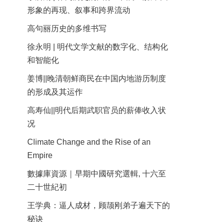
形象的再现、叙事和跨界流动
高句丽历史的多维书写
徐永明 | 明代文学文献的数字化、结构化
和智能化
姜博||晚清朝鲜商民在中国内地游历制度
的形成及其运作
高寿仙||明代后期武职官员的薪俸收入状
况
Climate Change and the Rise of an
Empire
數據庫資源｜早期中國研究選輯, 十六至
二十世紀初
王学典：逼人成材，顾颉刚弟子遍天下的
秘诀