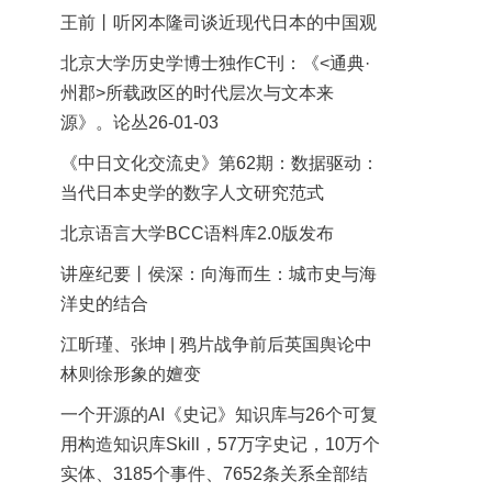
王前丨听冈本隆司谈近现代日本的中国观
北京大学历史学博士独作C刊：《<通典·
州郡>所载政区的时代层次与文本来
源》。论丛26-01-03
《中日文化交流史》第62期：数据驱动：
当代日本史学的数字人文研究范式
北京语言大学BCC语料库2.0版发布
讲座纪要丨侯深：向海而生：城市史与海
洋史的结合
江昕瑾、张坤 | 鸦片战争前后英国舆论中
林则徐形象的嬗变
一个开源的AI《史记》知识库与26个可复
用构造知识库Skill，57万字史记，10万个
实体、3185个事件、7652条关系全部结