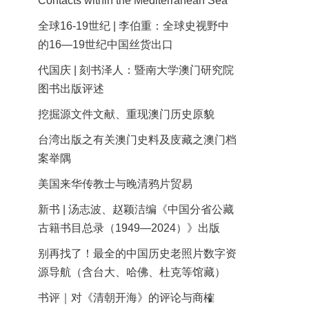
Contacts within the Mediterranean Sea
全球16-19世纪 | 李伯重：全球史视野中
的16—19世纪中国丝货出口
代国庆 | 刻书泽人：暨南大学澳门研究院
图书出版评述
挖掘源文件文献、重现澳门历史原貌
台湾出版之有关澳门史料及庋藏之澳门档
案举隅
美国来华传教士与晚清鸦片贸易
新书 | 汤志波、赵颖洁编《中国分省公藏
古籍书目总录（1949—2024）》出版
别再找了！最全的中国历史老照片数字资
源导航（含台大、哈佛、杜克等馆藏）
书评｜对《清朝开海》的评论与商榷