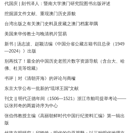
代国庆 | 刻书泽人：暨南大学澳门研究院图书出版评述
挖掘源文件文献、重现澳门历史原貌
台湾出版之有关澳门史料及庋藏之澳门档案举隅
美国来华传教士与晚清鸦片贸易
新书 | 汤志波、赵颖洁编《中国分省公藏古籍书目总录（1949
—2024）》出版
别再找了！最全的中国历史老照片数字资源导航（含台大、哈
佛、杜克等馆藏）
书评｜对《清朝开海》的评论与商榷
东京大学公布一批新的“琉球王国”文献
刊文 || 明代正德年间（1506—1521）浙江市舶司提举考论——
以张邦奇的两篇诗序为中心
张伯伟教授主编《高丽朝鲜时代中国行纪资料汇编》第一辑出
版
丝路文明研究︱邱轶皓：明代的中亚视野：以三种明代地理文