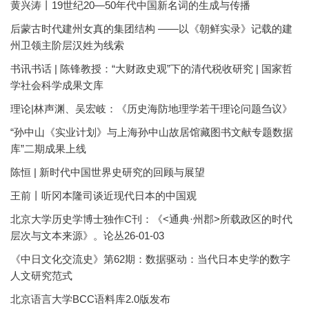
黄兴涛丨19世纪20—50年代中国新名词的生成与传播
后蒙古时代建州女真的集团结构 ——以《朝鲜实录》记载的建
州卫领主阶层汉姓为线索
书讯书话 | 陈锋教授：“大财政史观”下的清代税收研究 | 国家哲
学社会科学成果文库
理论|林声渊、吴宏岐：《历史海防地理学若干理论问题刍议》
“孙中山《实业计划》与上海孙中山故居馆藏图书文献专题数据
库”二期成果上线
陈恒 | 新时代中国世界史研究的回顾与展望
王前丨听冈本隆司谈近现代日本的中国观
北京大学历史学博士独作C刊：《<通典·州郡>所载政区的时代
层次与文本来源》。论丛26-01-03
《中日文化交流史》第62期：数据驱动：当代日本史学的数字
人文研究范式
北京语言大学BCC语料库2.0版发布