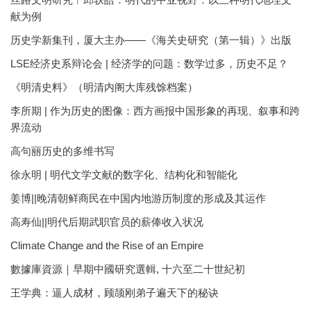
献为例
历史学新集刊，厦大主办——《海关史研究（第一辑）》出版
LSE经济史系辩论会 | 经济学的问题：数学过多，历史不足？
《明清史料》（明清内阁大库残馀档案）
李所期 | 作为历史的图像：西方画报中国形象的再现、叙事和跨
界流动
高句丽历史的多维书写
徐永明 | 明代文学文献的数字化、结构化和智能化
姜博||晚清朝鲜商民在中国内地游历制度的形成及其运作
高寿仙||明代后期武职官员的薪俸收入状况
Climate Change and the Rise of an Empire
數據庫資源｜早期中國研究選輯, 十六至二十世紀初
王学典：逼人成材，顾颉刚弟子遍天下的秘诀