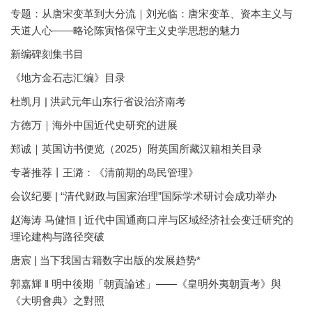
专题：从唐宋变革到大分流｜刘光临：唐宋变革、资本主义与
天道人心——略论陈寅恪保守主义史学思想的魅力
新编碑刻集书目
《地方金石志汇编》目录
杜凯月 | 洪武元年山东行省设治济南考
方徳万｜海外中国近代史研究的进展
郑诚｜英国访书便览（2025）附英国所藏汉籍相关目录
专著推荐丨王潞：《清前期的岛民管理》
会议纪要 | “清代财政与国家治理”国际学术研讨会成功举办
赵海涛 马健恒 | 近代中国通商口岸与区域经济社会变迁研究的
理论建构与路径突破
唐宸 | 当下我国古籍数字出版的发展趋势*
郭嘉輝 ‖ 明中後期「朝貢論述」——《皇明外夷朝貢考》與
《大明會典》之對照