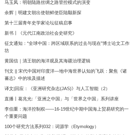
马玉凤：明朝陆路丝绸之路管控模式的演变
余辉｜明建文朝出使朝鲜使臣陆颙新探
第十三届青年史学家论坛征稿启事
新书丨《元代江南政治社会史研究》
征文通知：“全球中国：跨区域联系的过去与现在”博士论文工作
坊
黄国信｜清王朝的海洋观及其海疆治理逻辑
刊文 || 宋代中国对印度洋—地中海世界认知的飞跃：聚焦《诸
蕃志》中的埃及描述
译文|回应：《亚洲研究杂志(JAS)》与人工智能（2）
直播丨葛兆光:「亚洲之中国」与「世界之中国」系列讲座
李伯重：海洋控制权——16-19世纪中期中国海上贸易研究的一
个重要问题
100个研究方法系列032：词源学（Etymology）