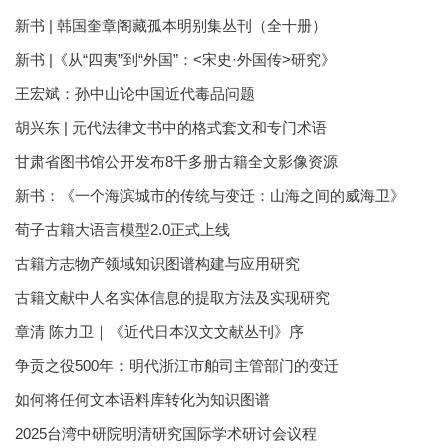
新书 | 韩国奎章阁藏孤本明别集丛刊（全十册）
新书 |《从“四夷”到“外国”：<宋史·外国传>研究》
王宏斌：孙中山论中国近代毒品问题
胡兴东 | 元代法律文书中的格式套文和专门术语
甘肃省图书馆公开发布8千多册古籍全文影像资源
新书：《一个海滨城市的传统与变迁：山海之间的威海卫》
荀子古籍大语言模型2.0正式上线
古籍方志物产领域知识图谱构建与应用研究
古籍文献中人名实体信息的提取方法及实现研究
章清 陈力卫｜《近代日本汉文文献丛刊》序
争贡之役500年：明代浙江市舶司主管部门的变迁
如何将任何文本语料库转化为知识图谱
2025台湾中研院明清研究国际学术研讨会议程