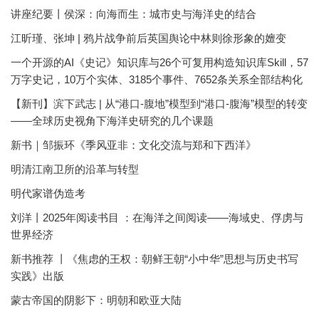
讲座纪要丨侯深：向海而生：城市史与海洋史的结合
江昕瑾、张坤 | 鸦片战争前后英国舆论中林则徐形象的嬗变
一个开源的AI《史记》知识库与26个可复用构造知识库Skill，57
万字史记，10万个实体、3185个事件、7652条关系全部结构化
【新刊】滨下武志 | 从“港口-腹地”模型到“港口-腹海”模型的转变
——全球历史视角下海洋史研究的几个课题
新书｜邹振环《季风亚非：文化交流与郑和下西洋》
明清江南卫所的沿革与转型
明代家谱伪造考
刘洋丨2025年阅读书目 ：在海洋之间阅读——海域史、俘虏与
世界经济
新书推荐 丨《焦虑的王权：朝鲜王朝“小中华”思想与历史书写
实践》出版
蒙古帝国的阴影下：明朝和欧亚大陆