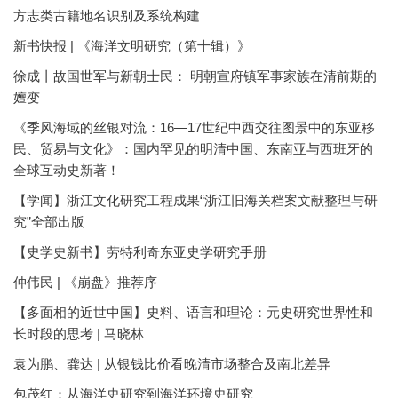
方志类古籍地名识别及系统构建
新书快报 | 《海洋文明研究（第十辑）》
徐成丨故国世军与新朝士民： 明朝宣府镇军事家族在清前期的
嬗变
《季风海域的丝银对流：16—17世纪中西交往图景中的东亚移
民、贸易与文化》：国内罕见的明清中国、东南亚与西班牙的
全球互动史新著！
【学闻】浙江文化研究工程成果“浙江旧海关档案文献整理与研
究”全部出版
【史学史新书】劳特利奇东亚史学研究手册
仲伟民 | 《崩盘》推荐序
【多面相的近世中国】史料、语言和理论：元史研究世界性和
长时段的思考 | 马晓林
袁为鹏、龚达 | 从银钱比价看晚清市场整合及南北差异
包茂红：从海洋史研究到海洋环境史研究