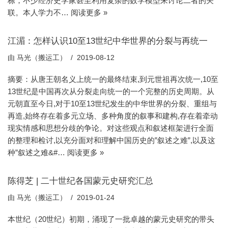
栋，不少经济史学家甚至利用复杂的数学模型来讨论二者的关
联。本人学力不…
阅读更多 »
江湄：怎样认识10至13世纪中华世界的分裂与再统一
由
马光（搬运工）
2019-08-12
摘要：从唐王朝名义上统一的最终结束,到元世祖再次统一,10至
13世纪是中国再次从分裂走向统一的一个完整的历史周期。从
元朝直至今日,对于10至13世纪发生的中华世界的分裂、重组与
再造,始终存在着多元立场、多种角度的叙事和建构,存在着牵动
现实情感和思想分歧的争论。对这些观点和叙述框架进行全面
的整理和检讨,以充分面对和理解中国历史的”叙述之难”,以及这
种”叙述之难&#…
阅读更多 »
陈得芝 | 二十世纪各国蒙元史研究汇总
由
马光（搬运工）
2019-01-24
本世纪（20世纪）初期，涌现了一批卓越的蒙元史研究的带头