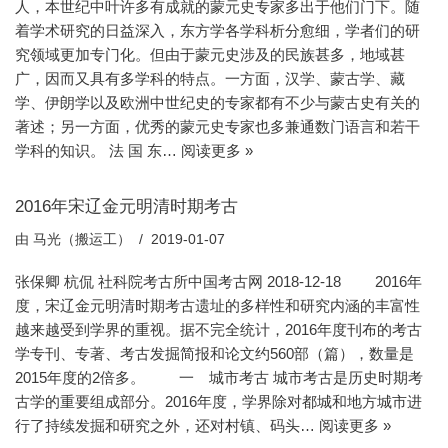
人，本世纪中叶许多有成就的蒙元史专家多出于他们门下。随
着学术研究的日益深入，东方学各学科析分愈细，学者们的研
究领域更加专门化。但由于蒙元史涉及的民族甚多，地域甚
广，因而又具有多学科的特点。一方面，汉学、蒙古学、藏
学、伊朗学以及欧洲中世纪史的专家都有不少与蒙古史有关的
著述；另一方面，优秀的蒙元史专家也多兼通数门语言和若干
学科的知识。 法 国 东…
阅读更多 »
2016年宋辽金元明清时期考古
由
马光（搬运工）
2019-01-07
张保卿 杭侃 社科院考古所中国考古网 2018-12-18 2016年
度，宋辽金元明清时期考古遗址的多样性和研究内涵的丰富性
越来越受到学界的重视。据不完全统计，2016年度刊布的考古
学专刊、专著、考古发掘简报和论文约560部（篇），数量是
2015年度的2倍多。 一 城市考古 城市考古是历史时期考
古学的重要组成部分。2016年度，学界除对都城和地方城市进
行了持续发掘和研究之外，还对村镇、码头…
阅读更多 »