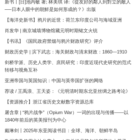
新书丨[日]池內敏 著; 林美琪 译:《從友好的鄰人到對立的敵人
──日本人眼中的朝鮮是如何形成的？》出版
【海洋史新书】鸦片的近世：荷兰东印度公司与海域亚洲
肖发华 | 南京城墙博物馆藏元明时期铭文火铳
【书讯】《国民政府禁烟与鸦片财政研究》评介
财政历史学 | 滨下武志：海关财政与清末财政：1860—1910
剑桥学派、历史人类学、庶民研究：印度近现代史研究的范式
转移与视角互补
亚洲帝国与英国知识：中国与英帝国扩张的网络
荐读 / 王禹浪、王天姿：《元明清时期东北亚丝绸之路考论》
【资源推介】浙江省历史文献数字资源总库
屠含章 | “鸦片战争”（Opium War）一词的出现与传播——以
1840年前后的英美报刊为中心
戴琳剑丨2025年东亚阅读书目：全球、海洋、朝鲜半岛