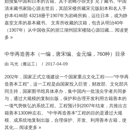
始搜集中国和日本的古籍。其子岩崎小弥太扩充了藏书。中国
清末藏书家陆心源去世后，其皕宋楼所藏宋元版刻本和名人手
抄本4146部 43218册于1907年为岩崎所购，运往日本，成为静
嘉堂文库的基本藏书。 文库所收藏的汉籍，包含从明治40年
（1907年）从中国收买的浙江湖州皕宋楼陆心源旧藏…
阅读更
多 »
中华再造善本（一编，唐宋编、金元编，760种）目录
由
马光（搬运工）
2017-04-09
2002年，国家正式立项建设一个国家重点文化工程——“中华再
造善本工程”，这一工程是由国家投入巨资，财政部、文化部共
同主持，国家图书馆具体承办，集中国内一批顶尖学者共同参
与，通过大规模的复制出版，保护和合理开发利用古籍善本的
一项气势恢弘的系统工程。工程预计到2007年结束，共推出古
籍善本1300种左右。 “中华再造善本”工程的目的是通过大规
模、成系统地复制出版，合理保护、开发、利用善本古籍，使
其化…
阅读更多 »