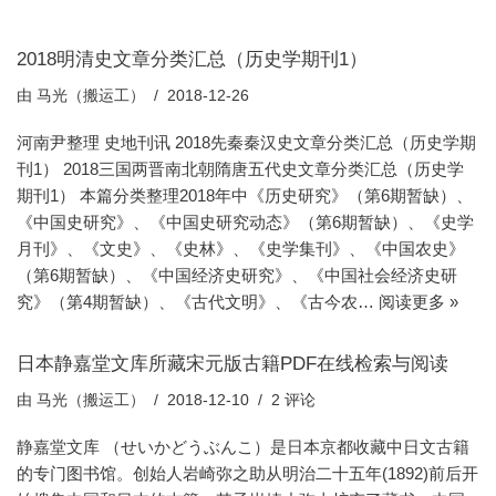
2018明清史文章分类汇总（历史学期刊1）
由
马光（搬运工）
2018-12-26
河南尹整理 史地刊讯 2018先秦秦汉史文章分类汇总（历史学期
刊1） 2018三国两晋南北朝隋唐五代史文章分类汇总（历史学
期刊1） 本篇分类整理2018年中《历史研究》（第6期暂缺）、
《中国史研究》、《中国史研究动态》（第6期暂缺）、《史学
月刊》、《文史》、《史林》、《史学集刊》、《中国农史》
（第6期暂缺）、《中国经济史研究》、《中国社会经济史研
究》（第4期暂缺）、《古代文明》、《古今农…
阅读更多 »
日本静嘉堂文库所藏宋元版古籍PDF在线检索与阅读
由
马光（搬运工）
2018-12-10
2 评论
静嘉堂文库 （せいかどうぶんこ）是日本京都收藏中日文古籍
的专门图书馆。创始人岩崎弥之助从明治二十五年(1892)前后开