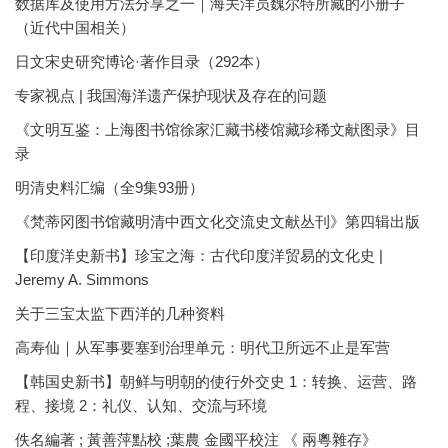
数据库及使用方法分享之一｜海关洋员魏尔特所藏的小册子
（近代中国相关）
日文宋史研究博论·著作目录（292本）
专家视点 | 我国海洋遗产保护现状及存在的问题
《文明互鉴：上海图书馆徐家汇藏书楼馆藏珍稀文献图录》目
录
明清史料汇编（全9集93册）
《梵蒂冈图书馆藏明清中西文化交流史文献丛刊》第四辑出版
【印度洋史新书】珍宝之海：古代印度洋贸易的文化史 |
Jeremy A. Simmons
关于三宝太监下西洋的几种资料
高寿仙｜从军事要塞到治理单元：明代卫所远不止是军营
【韩国史新书】朝鲜与明朝的使行外交史 1：转换、运营、路
程、接境 2：礼仪、认知、交流与环境
佚名編著 ; 黃善萍點校 ;葉農 金國平校注 《 兩粵雜存》