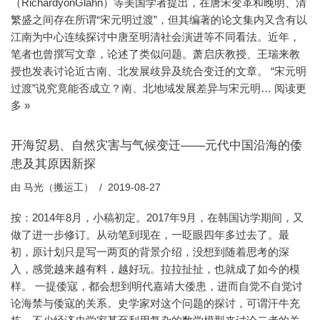
（RichardyonGlahn）等美国学者提出，在唐宋变革和晚明、清
繁盛之间存在所谓“宋元明过渡”，但其编著的论文集内又含有以
江南为中心连续探讨中唐至明清社会演进等不同看法。近年，
笔者也曾撰写文章，论述了类似问题。萧启庆教授、王瑞来教
授也发表讨论近古南、北发展歧异及统合变迁的文章。 “宋元明
过渡”说究竟能否成立？南、北地域发展差异与宋元明…
阅读更
多 »
开海贸易、自然灾害与气候变迁——元代中国沿海的倭
患及其原因新探
由
马光（搬运工）
2019-08-27
按：2014年8月，小稿初定。2017年9月，在韩国访学期间，又
做了进一步修订。从动笔到现在，一眨眼四年多过去了。最
初，原计划只是写一两页的背景介绍，没想到随着思考的深
入，感觉越来越有料，越好玩。拉拉扯扯，也就成了如今的模
样。 一提倭寇，都会想到明代嘉靖大倭患，进而自觉不自觉讨
论海禁与倭寇的关系。史学家对这个问题的探讨，可谓汗牛充