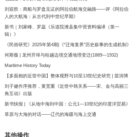
刘迎胜：商船与罗盘见证的阿拉伯航海交融路——评《阿拉伯
人的大航海：从古代到中世纪早期》
新书｜刘家峰、罗蕊《乐道院潍县集中营资料编译（第一
辑）》
《民俗研究》2025年第4期|《“迁海复界”历史叙事的生成机制》
何斯薇 | 龙州开埠与桂越边境交通地理变迁(1889—1932)
Maritime History Today
【多面相的近世中国】整体视野与10至13世纪史研究 | 苗润博
刘子健作序推荐，黄宽重《近世中韩关系——宋、金与高丽三
角互动》出版
新书快报 | 《从地中海到中国：公元1—10世纪的印度洋贸易》
草原与大海的对话——辽代的海疆与海上交通
其他操作