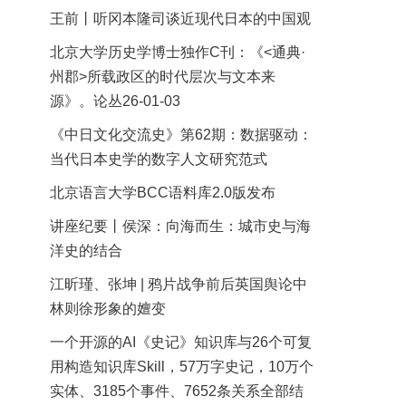
王前丨听冈本隆司谈近现代日本的中国观
北京大学历史学博士独作C刊：《<通典·
州郡>所载政区的时代层次与文本来
源》。论丛26-01-03
《中日文化交流史》第62期：数据驱动：
当代日本史学的数字人文研究范式
北京语言大学BCC语料库2.0版发布
讲座纪要丨侯深：向海而生：城市史与海
洋史的结合
江昕瑾、张坤 | 鸦片战争前后英国舆论中
林则徐形象的嬗变
一个开源的AI《史记》知识库与26个可复
用构造知识库Skill，57万字史记，10万个
实体、3185个事件、7652条关系全部结