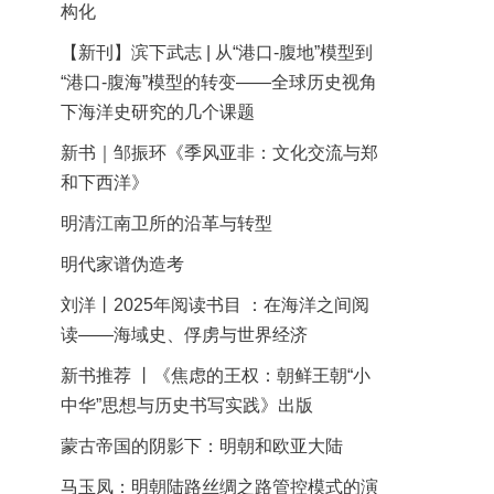
构化
【新刊】滨下武志 | 从“港口-腹地”模型到
“港口-腹海”模型的转变——全球历史视角
下海洋史研究的几个课题
新书｜邹振环《季风亚非：文化交流与郑
和下西洋》
明清江南卫所的沿革与转型
明代家谱伪造考
刘洋丨2025年阅读书目 ：在海洋之间阅
读——海域史、俘虏与世界经济
新书推荐 丨《焦虑的王权：朝鲜王朝“小
中华”思想与历史书写实践》出版
蒙古帝国的阴影下：明朝和欧亚大陆
马玉凤：明朝陆路丝绸之路管控模式的演