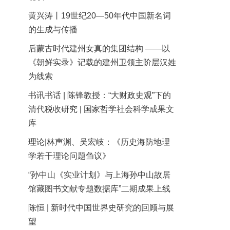
黄兴涛丨19世纪20—50年代中国新名词
的生成与传播
后蒙古时代建州女真的集团结构 ——以
《朝鲜实录》记载的建州卫领主阶层汉姓
为线索
书讯书话 | 陈锋教授：“大财政史观”下的
清代税收研究 | 国家哲学社会科学成果文
库
理论|林声渊、吴宏岐：《历史海防地理
学若干理论问题刍议》
“孙中山《实业计划》与上海孙中山故居
馆藏图书文献专题数据库”二期成果上线
陈恒 | 新时代中国世界史研究的回顾与展
望