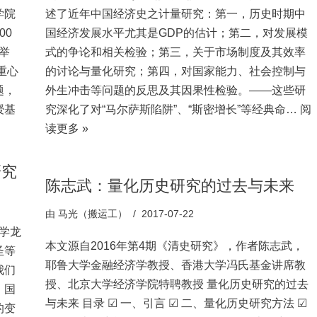
学院
述了近年中国经济史之计量研究：第一，历史时期中
00
国经济发展水平尤其是GDP的估计；第二，对发展模
7举
式的争论和相关检验；第三，关于市场制度及其效率
重心
的讨论与量化研究；第四，对国家能力、社会控制与
题，
外生冲击等问题的反思及其因果性检验。——这些研
授基
究深化了对“马尔萨斯陷阱”、“斯密增长”等经典命…
阅
读更多 »
研究
陈志武：量化历史研究的过去与未来
由
马光（搬运工）
2017-07-22
大学龙
本文源自2016年第4期《清史研究》，作者陈志武，
圣等
耶鲁大学金融经济学教授、香港大学冯氏基金讲席教
我们
授、北京大学经济学院特聘教授 量化历史研究的过去
，国
与未来 目录 ☑ 一、引言 ☑ 二、量化历史研究方法 ☑
的变