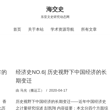
海交史
东亚文史研究动态网
首页
关于本站
学术资源导航
所有文章
方的
经济史NO.6| 历史视野下中国经济的长
期变迁
由
马光（搬运工）
2020-04-17
、香
历史视野下中国经济的长期变迁——近年中国经济史
化历
之计量研究综述 彭凯翔 内容提要：本文分四个方面综