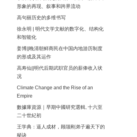
形象的再现、叙事和跨界流动
高句丽历史的多维书写
徐永明 | 明代文学文献的数字化、结构化
和智能化
姜博||晚清朝鲜商民在中国内地游历制度
的形成及其运作
高寿仙||明代后期武职官员的薪俸收入状
况
Climate Change and the Rise of an
Empire
數據庫資源｜早期中國研究選輯, 十六至
二十世紀初
王学典：逼人成材，顾颉刚弟子遍天下的
秘诀