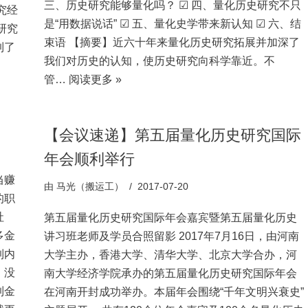
三、历史研究能够量化吗？ ☑ 四、量化历史研究不只
究经
是“用数据说话” ☑ 五、量化史学带来新认知 ☑ 六、结
研究
束语 【摘要】近六十年来量化历史研究拓展并加深了
到了
我们对历史的认知，使历史研究向科学靠近。不
管…
阅读更多 »
【会议速递】第五届量化历史研究国际
年会顺利举行
当赚
由
马光（搬运工）
2017-07-20
的职
社
第五届量化历史研究国际年会嘉宾暨第五届量化历史
多金
讲习班老师及学员合照留影 2017年7月16日，由河南
到内
大学主办，香港大学、清华大学、北京大学合办，河
，没
南大学经济学院承办的第五届量化历史研究国际年会
到金
在河南开封成功举办。本届年会围绕“千年文明兴衰史”