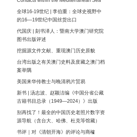
Contacts within the Mediterranean Sea
全球16-19世纪 | 李伯重：全球史视野中
的16—19世纪中国丝货出口
代国庆 | 刻书泽人：暨南大学澳门研究院
图书出版评述
挖掘源文件文献、重现澳门历史原貌
台湾出版之有关澳门史料及庋藏之澳门档
案举隅
美国来华传教士与晚清鸦片贸易
新书 | 汤志波、赵颖洁编《中国分省公藏
古籍书目总录（1949—2024）》出版
别再找了！最全的中国历史老照片数字资
源导航（含台大、哈佛、杜克等馆藏）
书评｜对《清朝开海》的评论与商榷