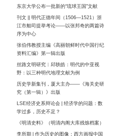
东京大学公布一批新的“琉球王国”文献
刊文 || 明代正德年间（1506—1521）浙
江市舶司提举考论——以张邦奇的两篇诗
序为中心
张伯伟教授主编《高丽朝鲜时代中国行纪
资料汇编》第一辑出版
丝路文明研究︱邱轶皓：明代的中亚视
野：以三种明代地理文献为例
历史学新集刊，厦大主办——《海关史研
究（第一辑）》出版
LSE经济史系辩论会 | 经济学的问题：数
学过多，历史不足？
《明清史料》（明清内阁大库残馀档案）
李所期 | 作为历史的图像：西方画报中国