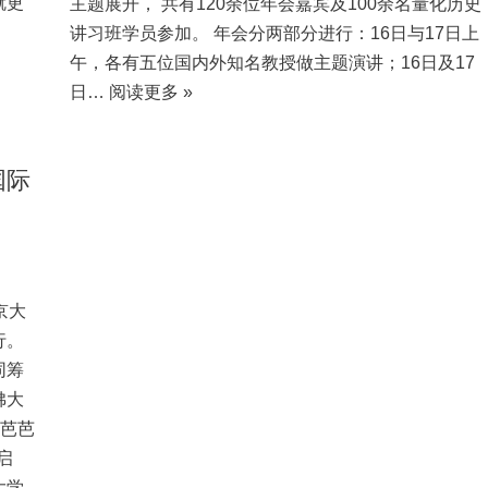
就更
主题展开， 共有120余位年会嘉宾及100余名量化历史
讲习班学员参加。 年会分两部分进行：16日与17日上
午，各有五位国内外知名教授做主题演讲；16日及17
日…
阅读更多 »
国际
京大
行。
同筹
佛大
塔芭芭
龚启
大学