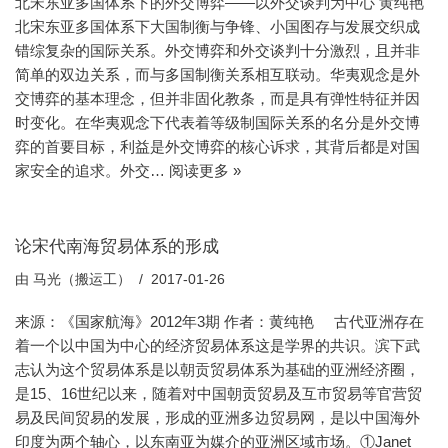
北宋东亚多国体系下的外交博弈——以外交谈判为中心 黄纯艳
北宋东亚多国体系下大国制衡与争锋、小国图存与发展交织成
错综复杂的国际关系。外交博弈和外交谈判十分激烈，且并非
简单的双边关系，而与多国制衡关系相互联动。华夷观念是外
交博弈的基本理念，但并非固化教条，而是具有弹性特征并因
时变化。在华夷观念下代表着等级制国际关系的名分是外交博
弈的首要目标，利益是外交博弈的核心诉求，其背后都是对国
家安全的追求。外交…
阅读更多 »
论宋代南海贸易体系的形成
由
马光（搬运工）
2017-01-26
来源：《国家航海》2012年3期 作者：黄纯艳 古代亚洲存在
着一个以中国为中心的经济贸易体系这是学界的共识。滨下武
志认为这个贸易体系是以朝贡贸易体系为基础的亚洲经济圈，
是15、16世纪以来，随着对中国朝贡贸易及互市贸易等官营贸
易及民间贸易的发展，形成的亚洲多边贸易网，是以中国海外
印度为两个轴心，以东南亚为媒介的亚洲区域市场。①Janet