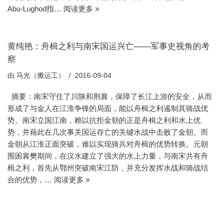
Abu-Lughod指…
阅读更多 »
黄纯艳：舟楫之利与南宋国运兴亡——军事史视角的考
察
由
马光（搬运工）
2016-09-04
摘要：南宋守住了川陕和荆襄，保障了长江上游的安全，从而
形成了与金人在江淮争锋的局面，能以舟楫之利遏制其骑战优
势。南宋立国江南，赖以抗拒金朝的正是舟楫之利和水上优
势，并藉此在几次事关国运存亡的关键水战中击败了金朝。而
金朝从江淮正面突破，难以实现骑兵对舟楫的优势转换。元朝
围困襄樊期间，在汉水建立了强大的水上力量，与南宋共有舟
楫之利，首先从鄂州突破南宋江防，并充分发挥水战和骑战结
合的优势，…
阅读更多 »