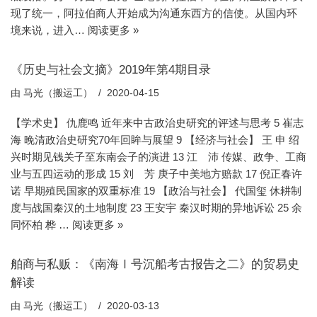
现了统一，阿拉伯商人开始成为沟通东西方的信使。从国内环
境来说，进入…
阅读更多 »
《历史与社会文摘》2019年第4期目录
由
马光（搬运工）
2020-04-15
【学术史】 仇鹿鸣 近年来中古政治史研究的评述与思考 5 崔志
海 晚清政治史研究70年回眸与展望 9 【经济与社会】 王 申 绍
兴时期见钱关子至东南会子的演进 13 江 沛 传媒、政争、工商
业与五四运动的形成 15 刘 芳 庚子中美地方赔款 17 倪正春许
诺 早期殖民国家的双重标准 19 【政治与社会】 代国玺 休耕制
度与战国秦汉的土地制度 23 王安宇 秦汉时期的异地诉讼 25 余
同怀柏 桦 …
阅读更多 »
舶商与私贩：《南海Ⅰ号沉船考古报告之二》的贸易史
解读
由
马光（搬运工）
2020-03-13