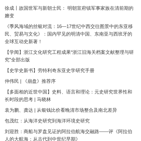
徐成丨故国世军与新朝士民： 明朝宣府镇军事家族在清前期的
嬗变
《季风海域的丝银对流：16—17世纪中西交往图景中的东亚移
民、贸易与文化》：国内罕见的明清中国、东南亚与西班牙的
全球互动史新著！
【学闻】浙江文化研究工程成果“浙江旧海关档案文献整理与研
究”全部出版
【史学史新书】劳特利奇东亚史学研究手册
仲伟民 | 《崩盘》推荐序
【多面相的近世中国】史料、语言和理论：元史研究世界性和
长时段的思考 | 马晓林
袁为鹏、龚达 | 从银钱比价看晚清市场整合及南北差异
包茂红：从海洋史研究到海洋环境史研究
刘迎胜：商船与罗盘见证的阿拉伯航海交融路——评《阿拉伯
人的大航海：从古代到中世纪早期》