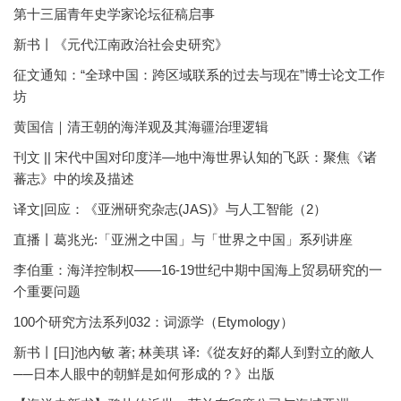
第十三届青年史学家论坛征稿启事
新书丨《元代江南政治社会史研究》
征文通知：“全球中国：跨区域联系的过去与现在”博士论文工作
坊
黄国信｜清王朝的海洋观及其海疆治理逻辑
刊文 || 宋代中国对印度洋—地中海世界认知的飞跃：聚焦《诸
蕃志》中的埃及描述
译文|回应：《亚洲研究杂志(JAS)》与人工智能（2）
直播丨葛兆光:「亚洲之中国」与「世界之中国」系列讲座
李伯重：海洋控制权——16-19世纪中期中国海上贸易研究的一
个重要问题
100个研究方法系列032：词源学（Etymology）
新书丨[日]池內敏 著; 林美琪 译:《從友好的鄰人到對立的敵人
──日本人眼中的朝鮮是如何形成的？》出版