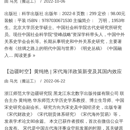
由
马光（搬运工）
2022-10-06
出版社：科学出版社 出版年：2022-8 页数：299 定价：98.00元
装帧：平装 ISBN：9787030671530 主编简介： 万明，1953年
生。北京大学历史学硕士。中国社会科学院古代史研究所研究
员。现任中国社会科学院“登峰战略”资深学科带头人，中国中外
关系史学会会长等。长期从事明史和中外关系史研究，主要著
作有《丝绸之路上的明代中国与世界》《明史丛稿》《中国融
入…
阅读更多 »
【边疆时空】黄纯艳​ | 宋代海洋政策新变及其国内效应
由
马光（搬运工）
2022-06-22
浙江师范大学边疆研究院 黑龙江东北数字出版传媒有限公司 联
合主办 黄纯艳 华东师范大学历史学系教授、博士生导师、中国
宋史研究会副会长。研究方向为宋史及中国经济史，出版专著
《宋代财政史》《宋代朝贡体系研究》《宋代海外贸易》等，
发表学术论文80余篇。 本文已获作者授权，首次在微信公众平
台发布。 宋代是中国古代海洋事业空前发展的时期，其关键原