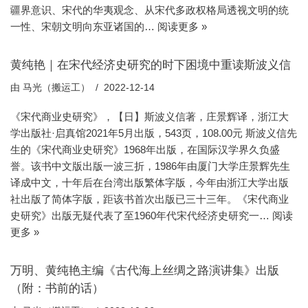
疆界意识、宋代的华夷观念、从宋代多政权格局透视文明的统
一性、宋朝文明向东亚诸国的…
阅读更多 »
黄纯艳｜在宋代经济史研究的时下困境中重读斯波义信
由
马光（搬运工）
2022-12-14
《宋代商业史研究》，【日】斯波义信著，庄景辉译，浙江大
学出版社·启真馆2021年5月出版，543页，108.00元 斯波义信先
生的《宋代商业史研究》1968年出版，在国际汉学界久负盛
誉。该书中文版出版一波三折，1986年由厦门大学庄景辉先生
译成中文，十年后在台湾出版繁体字版，今年由浙江大学出版
社出版了简体字版，距该书首次出版已三十三年。《宋代商业
史研究》出版无疑代表了至1960年代宋代经济史研究一…
阅读
更多 »
万明、黄纯艳主编《古代海上丝绸之路演讲集》出版
（附：书前的话）