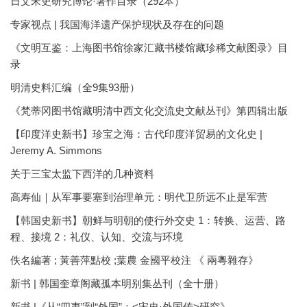
日文宋史研究博论·著作目录（292本）
专家视点 | 我国海洋遗产保护现状及存在的问题
《文明互鉴：上海图书馆徐家汇藏书楼馆藏珍稀文献图录》目
录
明清史料汇编（全9集93册）
《梵蒂冈图书馆藏明清中西文化交流史文献丛刊》第四辑出版
【印度洋史新书】珍宝之海：古代印度洋贸易的文化史 |
Jeremy A. Simmons
关于三宝太监下西洋的几种资料
高寿仙｜从军事要塞到治理单元：明代卫所远不止是军营
【韩国史新书】朝鲜与明朝的使行外交史 1：转换、运营、路
程、接境 2：礼仪、认知、交流与环境
佚名編著 ; 黃善萍點校 ;葉農 金國平校注 《 兩粵雜存》
新书 | 韩国奎章阁藏孤本明别集丛刊（全十册）
新书 |《从“四夷”到“外国”：<宋史·外国传>研究》