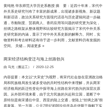
黄纯艳 华东师范大学历史系教授 摘 要：近四十年来，宋代中
外关系史研究刊布了丰富的新成果，出现诸多新视角、新议题
和新话语，政治关系研究方面现代话语与历史逻辑间进一步融
通，市舶制度、贸易商人、香药应用等问题的研究更为深化，
丝绸之路框架从整体视野和比较研究方面揭示了宋代中外关系
史研究新的内涵，显示了对中外关系史新的解释力。同时，实
物资料和考古材料还有待于进一步利用，文献资料仍有发掘的
空间。 关键…
阅读更多 »
两宋经济结构变迁与海上丝路勃兴
由
马光（搬运工）
2020-12-25
内容提要：本文以“大宋史”为视野，将宋代社会放在亚洲政治格
局和民族格局发生诸多变动的共时性结构中来理解，并从两宋
经济格局的跃迁性变化中探寻海上丝路在宋代勃兴的深层次原
因。从外部环境来看，由于北方民族的兴起和立国，遮断了中
原特别是南宋通往中亚、西亚的陆上交通，使陆上“丝绸之路”彻
底衰落。另一方面，公元7世纪初阿拉伯半岛在伊斯兰旗帜下实