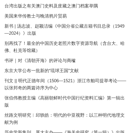
台湾出版之有关澳门史料及庋藏之澳门档案举隅
美国来华传教士与晚清鸦片贸易
新书 | 汤志波、赵颖洁编《中国分省公藏古籍书目总录（1949
—2024）》出版
别再找了！最全的中国历史老照片数字资源导航（含台大、哈
佛、杜克等馆藏）
书评｜对《清朝开海》的评论与商榷
东京大学公布一批新的“琉球王国”文献
刊文 || 明代正德年间（1506—1521）浙江市舶司提举考论——
以张邦奇的两篇诗序为中心
张伯伟教授主编《高丽朝鲜时代中国行纪资料汇编》第一辑出
版
丝路文明研究︱邱轶皓：明代的中亚视野：以三种明代地理文
献为例
历史学新集刊，厦大主办——《海关史研究（第一辑）》出版