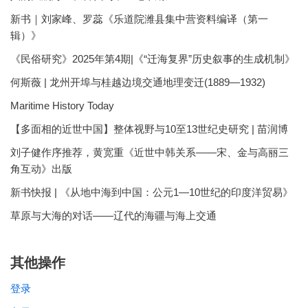
新书｜刘家峰、罗蕊《乐道院潍县集中营资料编译（第一
辑）》
《民俗研究》2025年第4期|《“迁海复界”历史叙事的生成机制》
何斯薇 | 龙州开埠与桂越边境交通地理变迁(1889—1932)
Maritime History Today
【多面相的近世中国】整体视野与10至13世纪史研究 | 苗润博
刘子健作序推荐，黄宽重《近世中韩关系——宋、金与高丽三
角互动》出版
新书快报 | 《从地中海到中国：公元1—10世纪的印度洋贸易》
草原与大海的对话——辽代的海疆与海上交通
其他操作
登录