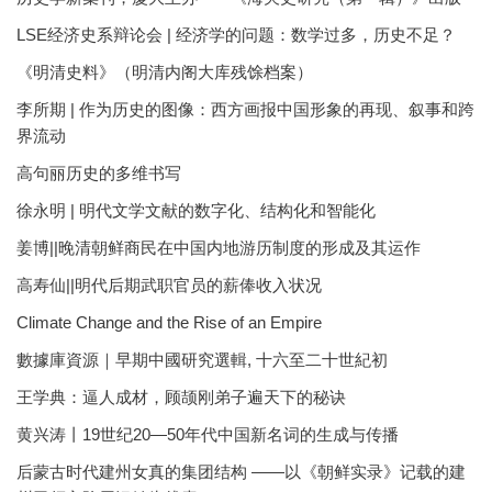
LSE经济史系辩论会 | 经济学的问题：数学过多，历史不足？
《明清史料》（明清内阁大库残馀档案）
李所期 | 作为历史的图像：西方画报中国形象的再现、叙事和跨
界流动
高句丽历史的多维书写
徐永明 | 明代文学文献的数字化、结构化和智能化
姜博||晚清朝鲜商民在中国内地游历制度的形成及其运作
高寿仙||明代后期武职官员的薪俸收入状况
Climate Change and the Rise of an Empire
數據庫資源｜早期中國研究選輯, 十六至二十世紀初
王学典：逼人成材，顾颉刚弟子遍天下的秘诀
黄兴涛丨19世纪20—50年代中国新名词的生成与传播
后蒙古时代建州女真的集团结构 ——以《朝鲜实录》记载的建