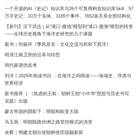
一个开源的AI《史记》知识库与26个可复用构造知识库Skill，57
万字史记，10万个实体、3185个事件、7652条关系全部结构化
【新刊】滨下武志 | 从“港口-腹地”模型到“港口-腹海”模型的转变
——全球历史视角下海洋史研究的几个课题
新书｜邹振环《季风亚非：文化交流与郑和下西洋》
明清江南卫所的沿革与转型
明代家谱伪造考
刘洋丨2025年阅读书目 ：在海洋之间阅读——海域史、俘虏与
世界经济
新书推荐 丨《焦虑的王权：朝鲜王朝“小中华”思想与历史书写
实践》出版
蒙古帝国的阴影下：明朝和欧亚大陆
马玉凤：明朝陆路丝绸之路管控模式的演变
余辉｜明建文朝出使朝鲜使臣陆颙新探