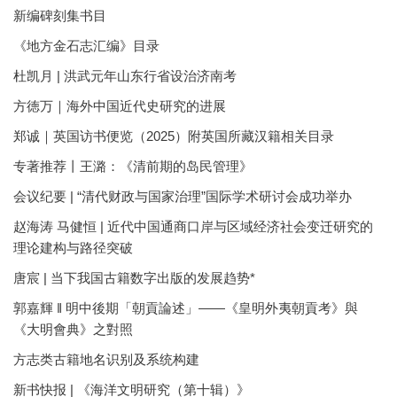
新编碑刻集书目
《地方金石志汇编》目录
杜凯月 | 洪武元年山东行省设治济南考
方徳万｜海外中国近代史研究的进展
郑诚｜英国访书便览（2025）附英国所藏汉籍相关目录
专著推荐丨王潞：《清前期的岛民管理》
会议纪要 | “清代财政与国家治理”国际学术研讨会成功举办
赵海涛 马健恒 | 近代中国通商口岸与区域经济社会变迁研究的
理论建构与路径突破
唐宸 | 当下我国古籍数字出版的发展趋势*
郭嘉輝 ‖ 明中後期「朝貢論述」——《皇明外夷朝貢考》與
《大明會典》之對照
方志类古籍地名识别及系统构建
新书快报 | 《海洋文明研究（第十辑）》