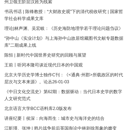
州卫领主阶层汉姓为线索
书讯书话 | 陈锋教授：“大财政史观”下的清代税收研究 | 国家哲
学社会科学成果文库
理论|林声渊、吴宏岐：《历史海防地理学若干理论问题刍议》
“孙中山《实业计划》与上海孙中山故居馆藏图书文献专题数据
库”二期成果上线
陈恒 | 新时代中国世界史研究的回顾与展望
王前丨听冈本隆司谈近现代日本的中国观
北京大学历史学博士独作C刊：《<通典·州郡>所载政区的时代
层次与文本来源》。论丛26-01-03
《中日文化交流史》第62期：数据驱动：当代日本史学的数字
人文研究范式
北京语言大学BCC语料库2.0版发布
讲座纪要丨侯深：向海而生：城市史与海洋史的结合
江昕瑾、张坤 | 鸦片战争前后英国舆论中林则徐形象的嬗变