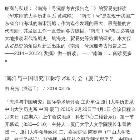
舶商与私贩：《南海Ⅰ号沉船考古报告之二》的贸易史解读
（华东师范大学历史学系 黄纯艳） “南海Ⅰ号”是发现于我国广
东省台山海域的南宋沉船，作为迄今发现的最大、最完整的古
代海船，其发掘工作一直受到各方瞩目。“南海Ⅰ号”考古必将极
大地推动宋代造船史、航海史、贸易史等方面的研究。本文仅
从贸易史的角度对新近出版的《南海Ⅰ号沉船考古报告之二
——2014～2015年发掘》做一解读。 一、“南海Ⅰ…
阅读更多
»
”海洋与中国研究“国际学术研讨会（厦门大学）
由
马光（搬运工）
2019-03-25
『海洋与中国研究』国际学术研讨会 主办单位 厦门大学历史系
中山大学历史系 中国·厦门 2019年3月29日至4月1日 会议日程 3
月30日（星期六）上午会议地点：科艺中心二楼音乐厅 第一节
开幕式（8:30—9:10） 主持人：厦门大学人文学院院长朱菁教
授 一、厦门大学领导致词 二、嘉宾讲话 陈春声（中山大学教
授、校党委书记） 张海鹏（中国社会科学院学部委员、中国史