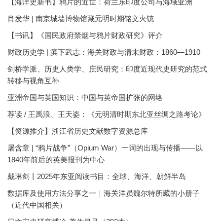
【海洋史新书】鸦片的近世：荷兰东印度公司与海域亚洲
肖发华 | 南京城墙博物馆藏元明时期铭文火铳
【书讯】《国民政府禁烟与鸦片财政研究》评介
财政历史学 | 滨下武志：海关财政与清末财政：1860—1910
剑桥学派、历史人类学、庶民研究：印度近现代史研究的范式
转移与视角互补
亚洲帝国与英国知识：中国与英帝国扩张的网络
荐读 / 王禹浪、王天姿：《元明清时期东北亚丝绸之路考论》
【资源推介】浙江省历史文献数字资源总库
屠含章 | “鸦片战争”（Opium War）一词的出现与传播——以
1840年前后的英美报刊为中心
戴琳剑丨2025年东亚阅读书目：全球、海洋、朝鲜半岛
数据库及使用方法分享之一｜海关洋员魏尔特所藏的小册子
（近代中国相关）