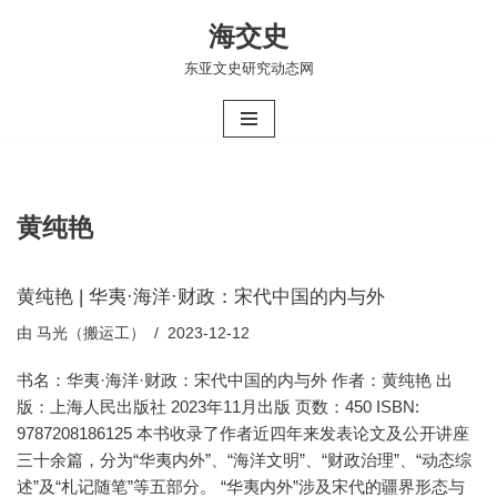
海交史
跳
东亚文史研究动态网
至
正
文
黄纯艳
黄纯艳 | 华夷·海洋·财政：宋代中国的内与外
由
马光（搬运工）
2023-12-12
书名：华夷·海洋·财政：宋代中国的内与外 作者：黄纯艳 出
版：上海人民出版社 2023年11月出版 页数：450 ISBN:
9787208186125 本书收录了作者近四年来发表论文及公开讲座
三十余篇，分为“华夷内外”、“海洋文明”、“财政治理”、“动态综
述”及“札记随笔”等五部分。 “华夷内外”涉及宋代的疆界形态与