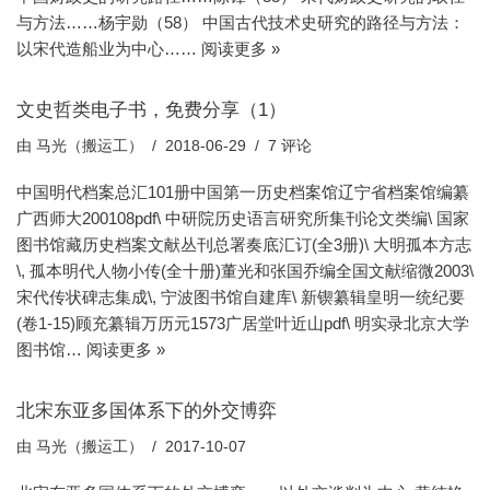
与方法……杨宇勋（58） 中国古代技术史研究的路径与方法：
以宋代造船业为中心……
阅读更多 »
文史哲类电子书，免费分享（1）
由
马光（搬运工）
2018-06-29
7 评论
中国明代档案总汇101册中国第一历史档案馆辽宁省档案馆编纂
广西师大200108pdf\ 中研院历史语言研究所集刊论文类编\ 国家
图书馆藏历史档案文献丛刊总署奏底汇订(全3册)\ 大明孤本方志
\, 孤本明代人物小传(全十册)董光和张国乔编全国文献缩微2003\
宋代传状碑志集成\, 宁波图书馆自建库\ 新锲纂辑皇明一统纪要
(卷1-15)顾充纂辑万历元1573广居堂叶近山pdf\ 明实录北京大学
图书馆…
阅读更多 »
北宋东亚多国体系下的外交博弈
由
马光（搬运工）
2017-10-07