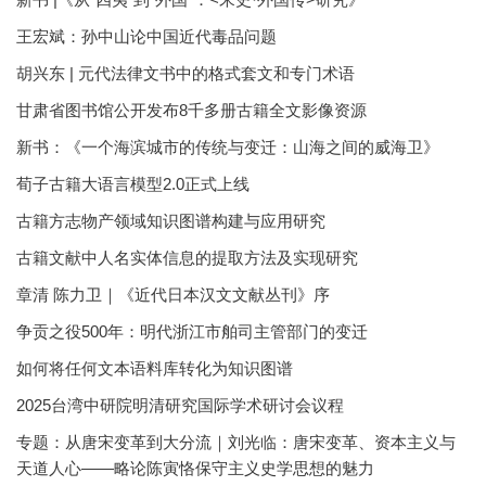
王宏斌：孙中山论中国近代毒品问题
胡兴东 | 元代法律文书中的格式套文和专门术语
甘肃省图书馆公开发布8千多册古籍全文影像资源
新书：《一个海滨城市的传统与变迁：山海之间的威海卫》
荀子古籍大语言模型2.0正式上线
古籍方志物产领域知识图谱构建与应用研究
古籍文献中人名实体信息的提取方法及实现研究
章清 陈力卫｜《近代日本汉文文献丛刊》序
争贡之役500年：明代浙江市舶司主管部门的变迁
如何将任何文本语料库转化为知识图谱
2025台湾中研院明清研究国际学术研讨会议程
专题：从唐宋变革到大分流｜刘光临：唐宋变革、资本主义与
天道人心——略论陈寅恪保守主义史学思想的魅力