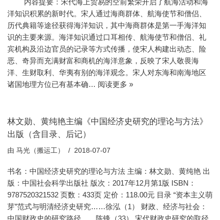
内容提要：宋代海上贸易的空前繁荣开启了航海活动和海
洋知识积累的新时代。宋人通过海商群体、航海使节和僧侣、
历代典籍等途径获得海洋知识，其中海商群体是第一手海洋知
识的主要来源。海洋知识通过口耳相传、航海使节和僧侣、礼
宾机构及沿边官员的记录等方式传播，使宋人构建出动态、险
恶、奇异而充满财富和商机的海洋意象，反映了宋人敬畏海
洋、生财取利、华夷有别的海洋观念。宋人对东海和南海地区
诸国地理方位已有基本确…
阅读更多 »
林文勋、黄纯艳主编《中国经济史研究的理论与方法》
出版（含目录、后记）
由
马光（搬运工）
2018-07-07
书名：中国经济史研究的理论与方法 主编：林文勋、黄纯艳 出
版：中国社会科学出版社 版次：2017年12月第1版 ISBN：
9787520321532 页数：433页 定价：118.00元 目录 “资本主义萌
芽”范式与明清经济史研究……徐泓（1） 财政、经济与社会：
中国财政史的研究路径……陈锋（33） 宋代财政史研究的取径