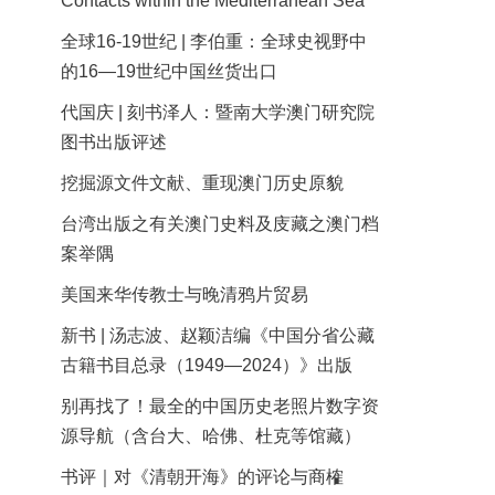
Contacts within the Mediterranean Sea
全球16-19世纪 | 李伯重：全球史视野中
的16—19世纪中国丝货出口
代国庆 | 刻书泽人：暨南大学澳门研究院
图书出版评述
挖掘源文件文献、重现澳门历史原貌
台湾出版之有关澳门史料及庋藏之澳门档
案举隅
美国来华传教士与晚清鸦片贸易
新书 | 汤志波、赵颖洁编《中国分省公藏
古籍书目总录（1949—2024）》出版
别再找了！最全的中国历史老照片数字资
源导航（含台大、哈佛、杜克等馆藏）
书评｜对《清朝开海》的评论与商榷