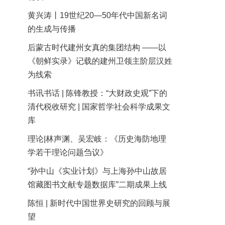
黄兴涛丨19世纪20—50年代中国新名词
的生成与传播
后蒙古时代建州女真的集团结构 ——以
《朝鲜实录》记载的建州卫领主阶层汉姓
为线索
书讯书话 | 陈锋教授：“大财政史观”下的
清代税收研究 | 国家哲学社会科学成果文
库
理论|林声渊、吴宏岐：《历史海防地理
学若干理论问题刍议》
“孙中山《实业计划》与上海孙中山故居
馆藏图书文献专题数据库”二期成果上线
陈恒 | 新时代中国世界史研究的回顾与展
望