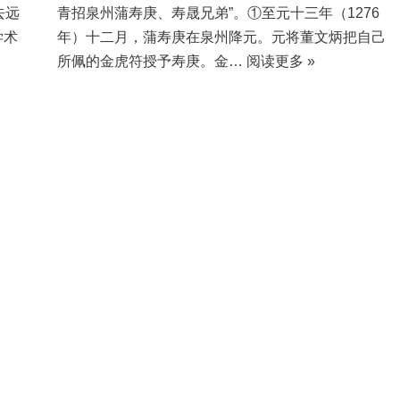
去远
青招泉州蒲寿庚、寿晟兄弟”。①至元十三年（1276
学术
年）十二月，蒲寿庚在泉州降元。元将董文炳把自己
所佩的金虎符授予寿庚。金…
阅读更多 »