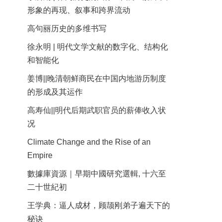
形象的再现、叙事和跨界流动
高句丽历史的多维书写
徐永明 | 明代文学文献的数字化、结构化
和智能化
姜博||晚清朝鲜商民在中国内地游历制度
的形成及其运作
高寿仙||明代后期武职官员的薪俸收入状
况
Climate Change and the Rise of an
Empire
數據庫資源｜早期中國研究選輯, 十六至
二十世紀初
王学典：逼人成材，顾颉刚弟子遍天下的
秘诀