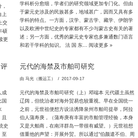
学科析分愈细，学者们的研究领域更加专门化。但由
分，
于蒙元史涉及的民族甚多，地域甚广，因而又具有多
自上
学科的特点。一方面，汉学、蒙古学、藏学、伊朗学
上交
以及欧洲中世纪史的专家都有不少与蒙古史有关的著
丰硕
述；另一方面，优秀的蒙元史专家也多兼通数门语言
读更
和若干学科的知识。 法 国 东…
阅读更多 »
述评
元代的海禁及市舶司研究
由
马光（搬运工）
2017-09-17
人成
元代的海禁及市舶司研究（上）邓端本 元代疆土虽然
比国
辽阔，但统治者对海外贸易也较重视。早在全国统一
水
之前，元世祖便想方设法诱降泉州市舶司提举，阿拉
，且
伯人蒲寿庚，（蒲寿庚有丰富的市舶管理经验，本身
统史
又是大舶商，在南洋群岛一带很有威望。）元世祖想
。至
借重他的声望：开展外贸。所以通过“伯颜遣不伯、周