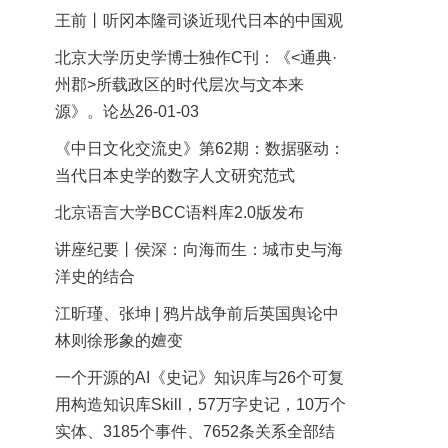
王前丨听冈本隆司谈近现代日本的中国观
北京大学历史学博士独作C刊：《<通典·
州郡>所载政区的时代层次与文本来
源》。论丛26-01-03
《中日文化交流史》第62期：数据驱动：
当代日本史学的数字人文研究范式
北京语言大学BCC语料库2.0版发布
讲座纪要丨侯深：向海而生：城市史与海
洋史的结合
江昕瑾、张坤 | 鸦片战争前后英国舆论中
林则徐形象的嬗变
一个开源的AI《史记》知识库与26个可复
用构造知识库Skill，57万字史记，10万个
实体、3185个事件、7652条关系全部结