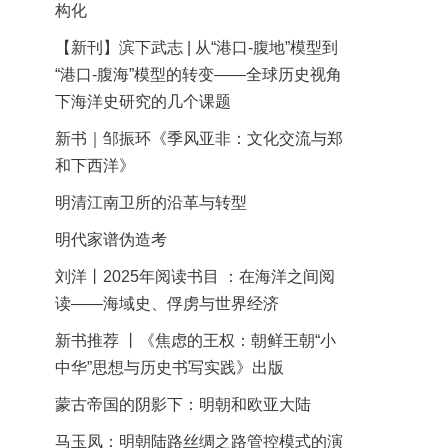
构化
【新刊】滨下武志 | 从“港口-腹地”模型到
“港口-腹海”模型的转变——全球历史视角
下海洋史研究的几个课题
新书｜邹振环《季风亚非：文化交流与郑
和下西洋》
明清江南卫所的沿革与转型
明代家谱伪造考
刘洋丨2025年阅读书目 ：在海洋之间阅
读——海域史、俘虏与世界经济
新书推荐 丨《焦虑的王权：朝鲜王朝“小
中华”思想与历史书写实践》出版
蒙古帝国的阴影下：明朝和欧亚大陆
马玉凤：明朝陆路丝绸之路管控模式的演