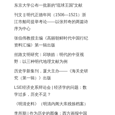
东京大学公布一批新的“琉球王国”文献
刊文 || 明代正德年间（1506—1521）浙
江市舶司提举考论——以张邦奇的两篇诗
序为中心
张伯伟教授主编《高丽朝鲜时代中国行纪
资料汇编》第一辑出版
丝路文明研究︱邱轶皓：明代的中亚视
野：以三种明代地理文献为例
历史学新集刊，厦大主办——《海关史研
究（第一辑）》出版
LSE经济史系辩论会 | 经济学的问题：数
学过多，历史不足？
《明清史料》（明清内阁大库残馀档案）
李所期 | 作为历史的图像：西方画报中国