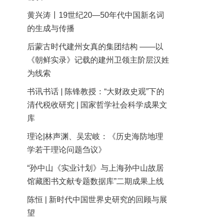
黄兴涛丨19世纪20—50年代中国新名词
的生成与传播
后蒙古时代建州女真的集团结构 ——以
《朝鲜实录》记载的建州卫领主阶层汉姓
为线索
书讯书话 | 陈锋教授：“大财政史观”下的
清代税收研究 | 国家哲学社会科学成果文
库
理论|林声渊、吴宏岐：《历史海防地理
学若干理论问题刍议》
“孙中山《实业计划》与上海孙中山故居
馆藏图书文献专题数据库”二期成果上线
陈恒 | 新时代中国世界史研究的回顾与展
望