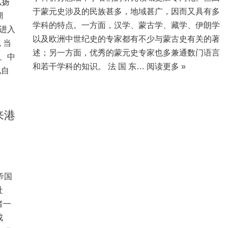
弘扬
于蒙元史涉及的民族甚多，地域甚广，因而又具有多
潮
学科的特点。一方面，汉学、蒙古学、藏学、伊朗学
进入
以及欧洲中世纪史的专家都有不少与蒙古史有关的著
 当
述；另一方面，优秀的蒙元史专家也多兼通数门语言
、中
和若干学科的知识。 法 国 东…
阅读更多 »
化自
来港
帝国
社
者一
成