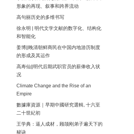
形象的再现、叙事和跨界流动
高句丽历史的多维书写
徐永明 | 明代文学文献的数字化、结构化
和智能化
姜博||晚清朝鲜商民在中国内地游历制度
的形成及其运作
高寿仙||明代后期武职官员的薪俸收入状
况
Climate Change and the Rise of an
Empire
數據庫資源｜早期中國研究選輯, 十六至
二十世紀初
王学典：逼人成材，顾颉刚弟子遍天下的
秘诀