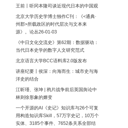
王前丨听冈本隆司谈近现代日本的中国观
北京大学历史学博士独作C刊：《<通典·
州郡>所载政区的时代层次与文本来
源》。论丛26-01-03
《中日文化交流史》第62期：数据驱动：
当代日本史学的数字人文研究范式
北京语言大学BCC语料库2.0版发布
讲座纪要丨侯深：向海而生：城市史与海
洋史的结合
江昕瑾、张坤 | 鸦片战争前后英国舆论中
林则徐形象的嬗变
一个开源的AI《史记》知识库与26个可复
用构造知识库Skill，57万字史记，10万个
实体、3185个事件、7652条关系全部结