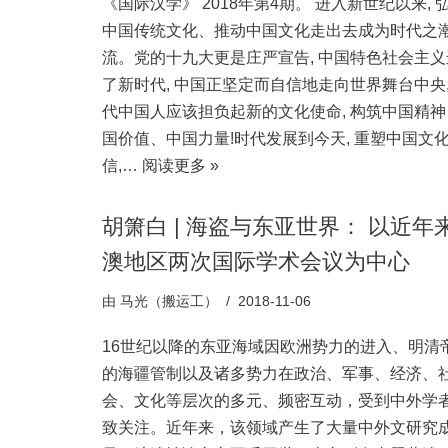
《国际汉学》 2018年第4期。 进入新世纪以来, 
中国传统文化、推动中国文化走出去成为时代之
流。党的十九大更是庄严宣告, 中国特色社会主义
了新时代, 中国正坚定而自信地走向世界舞台中央,
代中国人应该担负起新的文化使命, 构筑中国精神
国价值、中国力量!时代发展到今天, 重塑中国文
信,…
阅读更多 »
胡箫白 | 海盗与东亚世界： 以近年
澳地区两次国际学术会议为中心
由
马光（搬运工）
2018-11-06
16世纪以降的东亚海域因欧洲势力的进入、明清
的海疆管制以及诸多势力在政治、军事、经济、
会、文化等层次的多元、频密互动，受到中外学
致关注。近年来，该领域产生了大量中外文研究