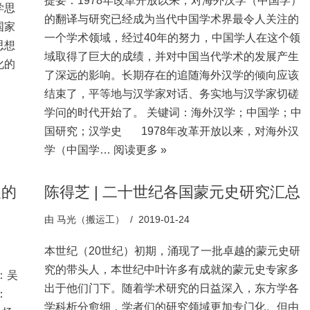
提要：1978年改革开放以来，对海外汉学（中国学）
学思
的翻译与研究已经成为当代中国学术界最令人关注的
国家
一个学术领域，经过40年的努力，中国学人在这个领
思想
域取得了巨大的成绩，并对中国当代学术的发展产生
化的
了深远的影响。长期存在的追随海外汉学的倾向应该
结束了，平等地与汉学家对话、务实地与汉学家切磋
学问的时代开始了。 关键词：海外汉学；中国学；中
国研究；汉学史 1978年改革开放以来，对海外汉
学（中国学…
阅读更多 »
展的
陈得芝 | 二十世纪各国蒙元史研究汇总
由
马光（搬运工）
2019-01-24
本世纪（20世纪）初期，涌现了一批卓越的蒙元史研
究的带头人，本世纪中叶许多有成就的蒙元史专家多
：吴
出于他们门下。随着学术研究的日益深入，东方学各
：
学科析分愈细，学者们的研究领域更加专门化。但由