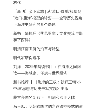
构化
【新刊】滨下武志 | 从“港口-腹地”模型到
“港口-腹海”模型的转变——全球历史视角
下海洋史研究的几个课题
新书｜邹振环《季风亚非：文化交流与郑
和下西洋》
明清江南卫所的沿革与转型
明代家谱伪造考
刘洋丨2025年阅读书目 ：在海洋之间阅
读——海域史、俘虏与世界经济
新书推荐 丨《焦虑的王权：朝鲜王朝“小
中华”思想与历史书写实践》出版
蒙古帝国的阴影下：明朝和欧亚大陆
马玉凤：明朝陆路丝绸之路管控模式的演