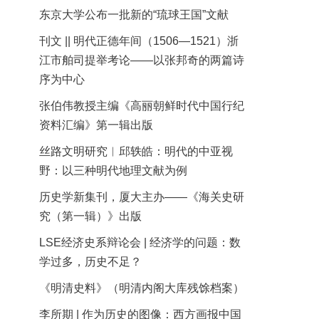
东京大学公布一批新的“琉球王国”文献
刊文 || 明代正德年间（1506—1521）浙
江市舶司提举考论——以张邦奇的两篇诗
序为中心
张伯伟教授主编《高丽朝鲜时代中国行纪
资料汇编》第一辑出版
丝路文明研究︱邱轶皓：明代的中亚视
野：以三种明代地理文献为例
历史学新集刊，厦大主办——《海关史研
究（第一辑）》出版
LSE经济史系辩论会 | 经济学的问题：数
学过多，历史不足？
《明清史料》（明清内阁大库残馀档案）
李所期 | 作为历史的图像：西方画报中国