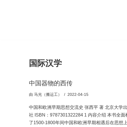
跳
至
正
文
国际汉学
中国器物的西传
由
马光（搬运工）
2022-04-15
中国和欧洲早期思想交流史 张西平 著 北京大学
社 ISBN：9787301322284 1 内容介绍 本书全
了1500-1800年间中国和欧洲早期相遇后在思想