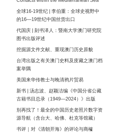
Contacts within the Mediterranean Sea
全球16-19世纪 | 李伯重：全球史视野中
的16—19世纪中国丝货出口
代国庆 | 刻书泽人：暨南大学澳门研究院
图书出版评述
挖掘源文件文献、重现澳门历史原貌
台湾出版之有关澳门史料及庋藏之澳门档
案举隅
美国来华传教士与晚清鸦片贸易
新书 | 汤志波、赵颖洁编《中国分省公藏
古籍书目总录（1949—2024）》出版
别再找了！最全的中国历史老照片数字资
源导航（含台大、哈佛、杜克等馆藏）
书评｜对《清朝开海》的评论与商榷