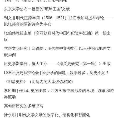
东京大学公布一批新的“琉球王国”文献
刊文 || 明代正德年间（1506—1521）浙江市舶司提举考论——
以张邦奇的两篇诗序为中心
张伯伟教授主编《高丽朝鲜时代中国行纪资料汇编》第一辑出
版
丝路文明研究︱邱轶皓：明代的中亚视野：以三种明代地理文
献为例
历史学新集刊，厦大主办——《海关史研究（第一辑）》出版
LSE经济史系辩论会 | 经济学的问题：数学过多，历史不足？
《明清史料》（明清内阁大库残馀档案）
李所期 | 作为历史的图像：西方画报中国形象的再现、叙事和跨
界流动
高句丽历史的多维书写
徐永明 | 明代文学文献的数字化、结构化和智能化