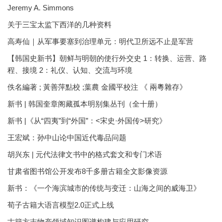
Jeremy A. Simmons
关于三宝太监下西洋的几种资料
高寿仙｜从军事要塞到治理单元：明代卫所远不止是军营
【韩国史新书】朝鲜与明朝的使行外交史 1：转换、运营、路
程、接境 2：礼仪、认知、交流与环境
佚名編著 ; 黃善萍點校 ;葉農 金國平校注 《 兩粵雜存》
新书 | 韩国奎章阁藏孤本明别集丛刊（全十册）
新书 |《从“四夷”到“外国”：<宋史·外国传>研究》
王宏斌：孙中山论中国近代毒品问题
胡兴东 | 元代法律文书中的格式套文和专门术语
甘肃省图书馆公开发布8千多册古籍全文影像资源
新书：《一个海滨城市的传统与变迁：山海之间的威海卫》
荀子古籍大语言模型2.0正式上线
古籍方志物产领域知识图谱构建与应用研究