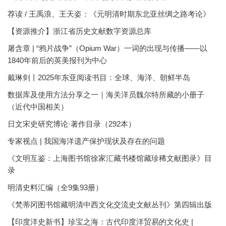
荐读 / 王禹浪、王天姿：《元明清时期东北亚丝绸之路考论》
【资源推介】浙江省历史文献数字资源总库
屠含章 | “鸦片战争”（Opium War）一词的出现与传播——以
1840年前后的英美报刊为中心
戴琳剑丨2025年东亚阅读书目：全球、海洋、朝鲜半岛
数据库及使用方法分享之一｜海关洋员魏尔特所藏的小册子
（近代中国相关）
日文宋史研究博论·著作目录（292本）
专家视点 | 我国海洋遗产保护现状及存在的问题
《文明互鉴：上海图书馆徐家汇藏书楼馆藏珍稀文献图录》目
录
明清史料汇编（全9集93册）
《梵蒂冈图书馆藏明清中西文化交流史文献丛刊》第四辑出版
【印度洋史新书】珍宝之海：古代印度洋贸易的文化史 |