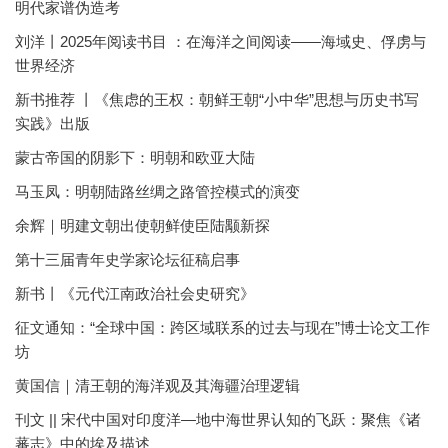
明代家谱伪造考
刘洋丨2025年阅读书目 ：在海洋之间阅读——海域史、俘虏与
世界经济
新书推荐 丨《焦虑的王权：朝鲜王朝“小中华”思想与历史书写
实践》出版
蒙古帝国的阴影下：明朝和欧亚大陆
马玉凤：明朝陆路丝绸之路管控模式的演变
余辉｜明建文朝出使朝鲜使臣陆颙新探
第十三届青年史学家论坛征稿启事
新书丨《元代江南政治社会史研究》
征文通知：“全球中国：跨区域联系的过去与现在”博士论文工作
坊
黄国信｜清王朝的海洋观及其海疆治理逻辑
刊文 || 宋代中国对印度洋—地中海世界认知的飞跃：聚焦《诸
蕃志》中的埃及描述