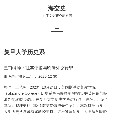
海交史
跳
东亚文史研究动态网
至
正
文
复旦大学历史系
皇甫峥峥：驻英使馆与晚清外交转型
由
马光（搬运工）
2020-12-30
整理丨王艺朝 2020年10月24日，美国斯基德莫尔学院
（Skidmore College）历史系皇甫峥峥副教授以“驻英使馆与晚
清外交转型”为题，在复旦大学历史学系进行线上讲座，介绍了
其新近整理史料《晚清驻英使馆照会档案》。本次讲座由复旦
大学历史学系戴海斌教授主持。讲座邀请到复旦大学法学院赖