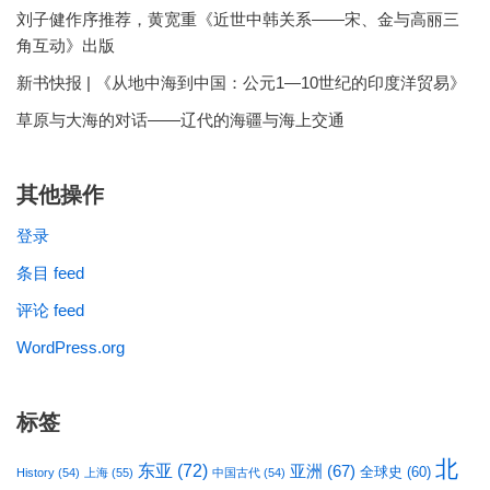
刘子健作序推荐，黄宽重《近世中韩关系——宋、金与高丽三
角互动》出版
新书快报 | 《从地中海到中国：公元1—10世纪的印度洋贸易》
草原与大海的对话——辽代的海疆与海上交通
其他操作
登录
条目 feed
评论 feed
WordPress.org
标签
北
东亚
(72)
亚洲
(67)
全球史
(60)
History
(54)
上海
(55)
中国古代
(54)