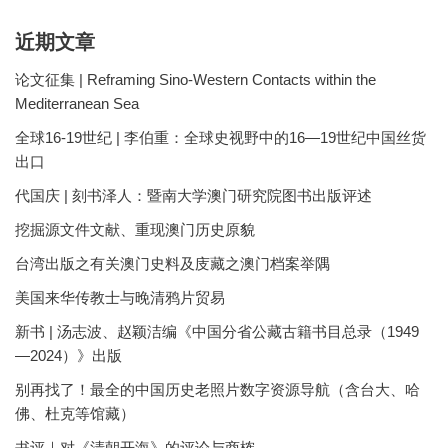
近期文章
论文征集 | Reframing Sino-Western Contacts within the
Mediterranean Sea
全球16-19世纪 | 李伯重：全球史视野中的16—19世纪中国丝货
出口
代国庆 | 刻书泽人：暨南大学澳门研究院图书出版评述
挖掘源文件文献、重现澳门历史原貌
台湾出版之有关澳门史料及庋藏之澳门档案举隅
美国来华传教士与晚清鸦片贸易
新书 | 汤志波、赵颖洁编《中国分省公藏古籍书目总录（1949
—2024）》出版
别再找了！最全的中国历史老照片数字资源导航（含台大、哈
佛、杜克等馆藏）
书评｜对《清朝开海》的评论与商榷