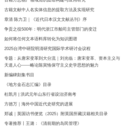
古籍文献中人名实体信息的提取方法及实现研究
章清 陈力卫｜《近代日本汉文文献丛刊》序
争贡之役500年：明代浙江市舶司主管部门的变迁
如何将任何文本语料库转化为知识图谱
2025台湾中研院明清研究国际学术研讨会议程
专题：从唐宋变革到大分流｜刘光临：唐宋变革、资本主义与
天道人心——略论陈寅恪保守主义史学思想的魅力
新编碑刻集书目
《地方金石志汇编》目录
杜凯月 | 洪武元年山东行省设治济南考
方徳万｜海外中国近代史研究的进展
郑诚｜英国访书便览（2025）附英国所藏汉籍相关目录
专著推荐丨王潞：《清前期的岛民管理》