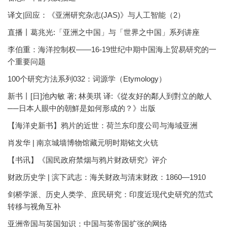
译文|回应：《亚洲研究杂志(JAS)》与人工智能（2）
直播丨葛兆光:「亚洲之中国」与「世界之中国」系列讲座
李伯重：海洋控制权——16-19世纪中期中国海上贸易研究的一
个重要问题
100个研究方法系列032：词源学（Etymology）
新书丨[日]池內敏 著; 林美琪 译:《從友好的鄰人到對立的敵人
──日本人眼中的朝鮮是如何形成的？》出版
【海洋史新书】鸦片的近世：荷兰东印度公司与海域亚洲
肖发华 | 南京城墙博物馆藏元明时期铭文火铳
【书讯】《国民政府禁烟与鸦片财政研究》评介
财政历史学 | 滨下武志：海关财政与清末财政：1860—1910
剑桥学派、历史人类学、庶民研究：印度近现代史研究的范式
转移与视角互补
亚洲帝国与英国知识：中国与英帝国扩张的网络