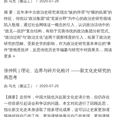
由
马光（搬运工）
2020-07-28
摘 要：近年来中古政治史研究表现出“纵的停滞”与“横的拓展”的
特征，传统以“政治集团”或“党派分野”为中心的政治史研究领域
陷入瓶颈，通过社会网络这一概念的引入，认识政治活动中的
“政见—庇护”复合结构，有助于完善传统的政治集团分析范式。
“政治过程”与“政治文化”这两个观察维度的引入，拓展了政治史
研究的范畴。受新史学的影响，作为政治史研究基本单位的“事
件”曾饱受批评，反思传统历史学编纂与研究中对因果关…
阅读
更多 »
张仲民 | 理论、边界与碎片化检讨 ——新文化史研究的
再思考
由
马光（搬运工）
2020-07-25
【摘要】近些年，中国大陆也兴起新文化史译介热，但仍存在
一些容易引起误会和争议的问题。本文对此进行了回顾反思，
指出新文化史本身汲取了很多理论成果，这可以让史家更加谨
慎地对待自己的工作，更加谨慎地展示自己的发现，更加谨慎