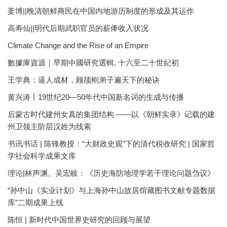
姜博||晚清朝鲜商民在中国内地游历制度的形成及其运作
高寿仙||明代后期武职官员的薪俸收入状况
Climate Change and the Rise of an Empire
數據庫資源｜早期中國研究選輯, 十六至二十世紀初
王学典：逼人成材，顾颉刚弟子遍天下的秘诀
黄兴涛丨19世纪20—50年代中国新名词的生成与传播
后蒙古时代建州女真的集团结构 ——以《朝鲜实录》记载的建
州卫领主阶层汉姓为线索
书讯书话 | 陈锋教授：“大财政史观”下的清代税收研究 | 国家哲
学社会科学成果文库
理论|林声渊、吴宏岐：《历史海防地理学若干理论问题刍议》
“孙中山《实业计划》与上海孙中山故居馆藏图书文献专题数据
库”二期成果上线
陈恒 | 新时代中国世界史研究的回顾与展望