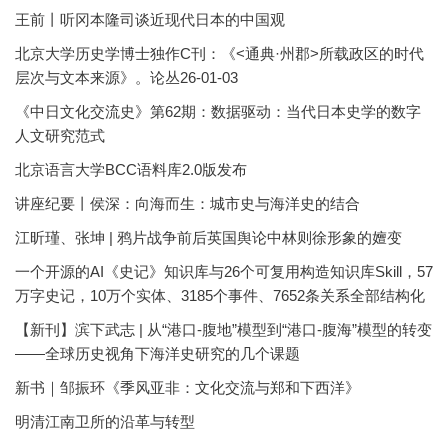
王前丨听冈本隆司谈近现代日本的中国观
北京大学历史学博士独作C刊：《<通典·州郡>所载政区的时代
层次与文本来源》。论丛26-01-03
《中日文化交流史》第62期：数据驱动：当代日本史学的数字
人文研究范式
北京语言大学BCC语料库2.0版发布
讲座纪要丨侯深：向海而生：城市史与海洋史的结合
江昕瑾、张坤 | 鸦片战争前后英国舆论中林则徐形象的嬗变
一个开源的AI《史记》知识库与26个可复用构造知识库Skill，57
万字史记，10万个实体、3185个事件、7652条关系全部结构化
【新刊】滨下武志 | 从“港口-腹地”模型到“港口-腹海”模型的转变
——全球历史视角下海洋史研究的几个课题
新书｜邹振环《季风亚非：文化交流与郑和下西洋》
明清江南卫所的沿革与转型