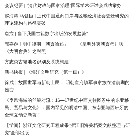
会议纪要 | “清代财政与国家治理”国际学术研讨会成功举办
赵海涛 马健恒 | 近代中国通商口岸与区域经济社会变迁研究的
理论建构与路径突破
唐宸 | 当下我国古籍数字出版的发展趋势*
郭嘉輝 ‖ 明中後期「朝貢論述」——《皇明外夷朝貢考》與
《大明會典》之對照
方志类古籍地名识别及系统构建
新书快报 | 《海洋文明研究（第十辑）》
徐成丨故国世军与新朝士民： 明朝宣府镇军事家族在清前期的
嬗变
《季风海域的丝银对流：16—17世纪中西交往图景中的东亚移
民、贸易与文化》：国内罕见的明清中国、东南亚与西班牙的
全球互动史新著！
【学闻】浙江文化研究工程成果“浙江旧海关档案文献整理与研
究”全部出版