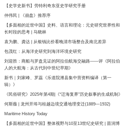
【史学史新书】劳特利奇东亚史学研究手册
仲伟民 | 《崩盘》推荐序
【多面相的近世中国】史料、语言和理论：元史研究世界性和
长时段的思考 | 马晓林
袁为鹏、龚达 | 从银钱比价看晚清市场整合及南北差异
包茂红：从海洋史研究到海洋环境史研究
刘迎胜：商船与罗盘见证的阿拉伯航海交融路——评《阿拉伯
人的大航海：从古代到中世纪早期》
新书｜刘家峰、罗蕊《乐道院潍县集中营资料编译（第一
辑）》
《民俗研究》2025年第4期|《“迁海复界”历史叙事的生成机制》
何斯薇 | 龙州开埠与桂越边境交通地理变迁(1889—1932)
Maritime History Today
【多面相的近世中国】整体视野与10至13世纪史研究 | 苗润博