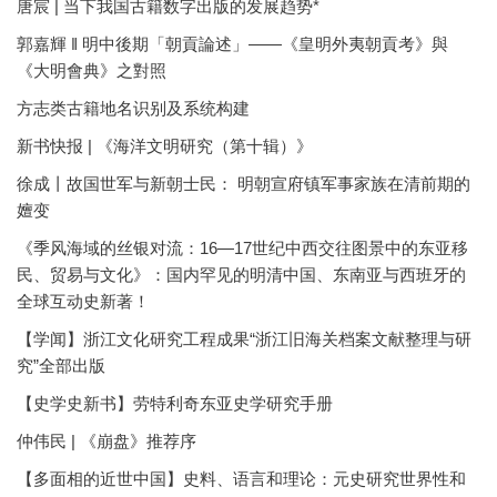
唐宸 | 当下我国古籍数字出版的发展趋势*
郭嘉輝 ‖ 明中後期「朝貢論述」——《皇明外夷朝貢考》與
《大明會典》之對照
方志类古籍地名识别及系统构建
新书快报 | 《海洋文明研究（第十辑）》
徐成丨故国世军与新朝士民： 明朝宣府镇军事家族在清前期的
嬗变
《季风海域的丝银对流：16—17世纪中西交往图景中的东亚移
民、贸易与文化》：国内罕见的明清中国、东南亚与西班牙的
全球互动史新著！
【学闻】浙江文化研究工程成果“浙江旧海关档案文献整理与研
究”全部出版
【史学史新书】劳特利奇东亚史学研究手册
仲伟民 | 《崩盘》推荐序
【多面相的近世中国】史料、语言和理论：元史研究世界性和