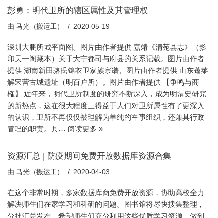
彭勇：明代卫所的辖区属性及其管理权
由
马光（搬运工）
2020-05-19
深圳大鹏所城平面图。图片由作者提供 嘉靖《清苑县志》（影
印天一阁藏本）关于大宁都司与府县的关系记载。图片由作者
提供 湖南新田骆氏锦衣卫家族宗谱。图片由作者提供 山东蓬莱
解宋营古城遗址（明百户所）。图片由作者提供 【争鸣与商
榷】 近年来，明代卫所制度的研究不断深入，成为明清史研究
的新热点，这在很大程度上得益于人们对卫所属性有了更深入
的认识，卫所不再仅仅被理解为单纯的军事组织，还兼具行政
管理的职责。具…
阅读更多 »
资源汇总 | 防疫期间免费开放数据库资源合集
由
马光（搬运工）
2020-04-03
在这个非常时期，多家数据库商免费开放资源，协助高校全力
解决师生们在家学习和科研的问题。图书馆将尽快搜集整理，
分批汇总发布。希望师生们充分利用这些优质学习资源，做到