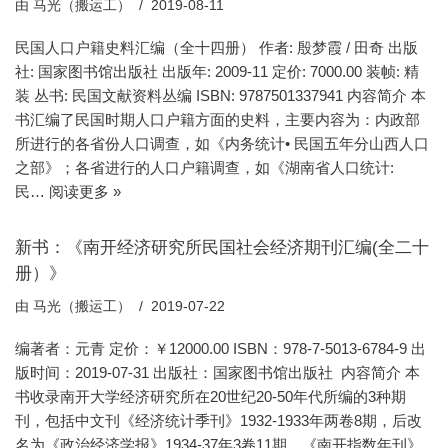
由
马光（搬运工）
2019-08-11
民国人口户籍史料汇编（全十四册） 作者: 殷梦霞 / 田奇 出版
社: 国家图书馆出版社 出版年: 2009-11 定价: 7000.00 装帧: 精
装 丛书: 民国文献资料丛编 ISBN: 9787501337941 内容简介 本
书汇编了民国时期人口户籍方面的史料，主要内容为：内政部
所进行的各省份人口调查，如《内务统计• 民国五年分山西人口
之部》；各省进行的人口户籍调查，如《湖南省人口统计:
民…
阅读更多 »
新书：《南开经济研究所民国社会经济期刊汇编(全二十
册）》
由
马光（搬运工）
2019-07-22
编著者：元青 定价：￥12000.00 ISBN：978-7-5013-6784-9 出
版时间：2019-07-31 出版社：国家图书馆出版社 内容简介 本
书收录南开大学经济研究所在20世纪20-50年代所编的3种期
刊，包括中文刊《经济统计季刊》1932-1933年两卷8期，后改
名为《政治经济学报》1934-37年3卷11期。《南开指数年刊》