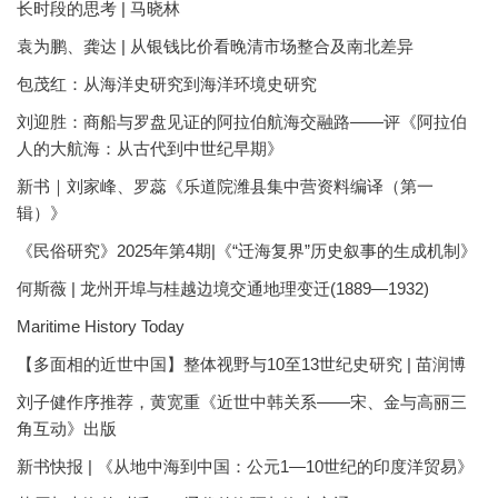
长时段的思考 | 马晓林
袁为鹏、龚达 | 从银钱比价看晚清市场整合及南北差异
包茂红：从海洋史研究到海洋环境史研究
刘迎胜：商船与罗盘见证的阿拉伯航海交融路——评《阿拉伯
人的大航海：从古代到中世纪早期》
新书｜刘家峰、罗蕊《乐道院潍县集中营资料编译（第一
辑）》
《民俗研究》2025年第4期|《“迁海复界”历史叙事的生成机制》
何斯薇 | 龙州开埠与桂越边境交通地理变迁(1889—1932)
Maritime History Today
【多面相的近世中国】整体视野与10至13世纪史研究 | 苗润博
刘子健作序推荐，黄宽重《近世中韩关系——宋、金与高丽三
角互动》出版
新书快报 | 《从地中海到中国：公元1—10世纪的印度洋贸易》