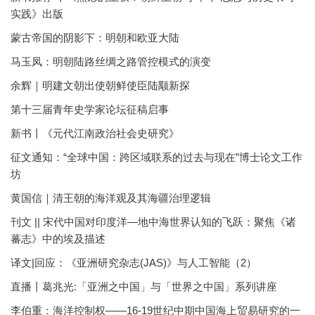
实践》出版
蒙古帝国的阴影下：明朝和欧亚大陆
马玉凤：明朝陆路丝绸之路管控模式的演变
余辉｜明建文朝出使朝鲜使臣陆颙新探
第十三届青年史学家论坛征稿启事
新书丨《元代江南政治社会史研究》
征文通知：“全球中国：跨区域联系的过去与现在”博士论文工作
坊
黄国信｜清王朝的海洋观及其海疆治理逻辑
刊文 || 宋代中国对印度洋—地中海世界认知的飞跃：聚焦《诸
蕃志》中的埃及描述
译文|回应：《亚洲研究杂志(JAS)》与人工智能（2）
直播丨葛兆光:「亚洲之中国」与「世界之中国」系列讲座
李伯重：海洋控制权——16-19世纪中期中国海上贸易研究的一