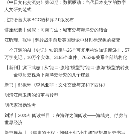
《中日文化交流史》第62期：数据驱动：当代日本史学的数字
人文研究范式
北京语言大学BCC语料库2.0版发布
讲座纪要丨侯深：向海而生：城市史与海洋史的结合
江昕瑾、张坤 | 鸦片战争前后英国舆论中林则徐形象的嬗变
一个开源的AI《史记》知识库与26个可复用构造知识库Skill，57
万字史记，10万个实体、3185个事件、7652条关系全部结构化
【新刊】滨下武志 | 从“港口-腹地”模型到“港口-腹海”模型的转变
——全球历史视角下海洋史研究的几个课题
新书｜邹振环《季风亚非：文化交流与郑和下西洋》
明清江南卫所的沿革与转型
明代家谱伪造考
刘洋丨2025年阅读书目 ：在海洋之间阅读——海域史、俘虏与
世界经济
新书推荐 丨《焦虑的王权：朝鲜王朝“小中华”思想与历史书写