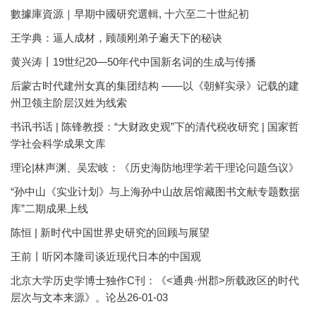
數據庫資源｜早期中國研究選輯, 十六至二十世紀初
王学典：逼人成材，顾颉刚弟子遍天下的秘诀
黄兴涛丨19世纪20—50年代中国新名词的生成与传播
后蒙古时代建州女真的集团结构 ——以《朝鲜实录》记载的建
州卫领主阶层汉姓为线索
书讯书话 | 陈锋教授：“大财政史观”下的清代税收研究 | 国家哲
学社会科学成果文库
理论|林声渊、吴宏岐：《历史海防地理学若干理论问题刍议》
“孙中山《实业计划》与上海孙中山故居馆藏图书文献专题数据
库”二期成果上线
陈恒 | 新时代中国世界史研究的回顾与展望
王前丨听冈本隆司谈近现代日本的中国观
北京大学历史学博士独作C刊：《<通典·州郡>所载政区的时代
层次与文本来源》。论丛26-01-03