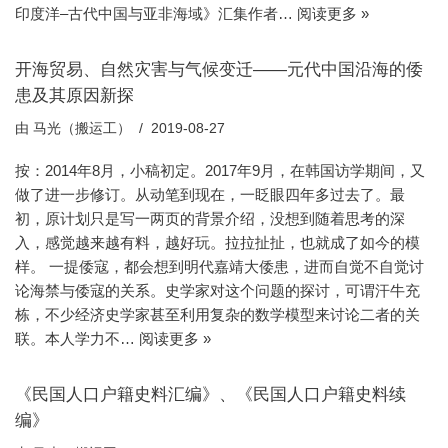
印度洋–古代中国与亚非海域》汇集作者…
阅读更多 »
开海贸易、自然灾害与气候变迁——元代中国沿海的倭
患及其原因新探
由
马光（搬运工）
2019-08-27
按：2014年8月，小稿初定。2017年9月，在韩国访学期间，又
做了进一步修订。从动笔到现在，一眨眼四年多过去了。最
初，原计划只是写一两页的背景介绍，没想到随着思考的深
入，感觉越来越有料，越好玩。拉拉扯扯，也就成了如今的模
样。 一提倭寇，都会想到明代嘉靖大倭患，进而自觉不自觉讨
论海禁与倭寇的关系。史学家对这个问题的探讨，可谓汗牛充
栋，不少经济史学家甚至利用复杂的数学模型来讨论二者的关
联。本人学力不…
阅读更多 »
《民国人口户籍史料汇编》、《民国人口户籍史料续
编》