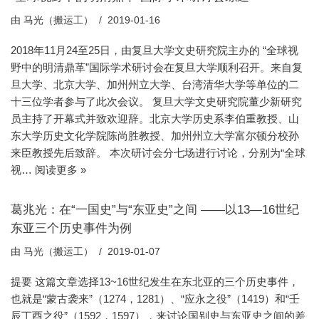
由
马光（搬运工）
2019-01-16
2018年11月24至25日，由复旦大学文史研究院主办的 “全球视
野中的明清鼎革”国际学术研讨会在复旦大学顺利召开。来自复
旦大学、北京大学、加州州立大学、台湾清华大学等单位的二
十三位学者参与了此次会议。 复旦大学文史研究院董少新研究
员主持了开幕式并致欢迎辞。北京大学历史系李伯重教授、山
东大学历史文化学院陈尚胜教授、加州州立大学富尔顿分校孙
来臣教授先后致辞。 本次研讨会分七场进行讨论，分别为“全球
视…
阅读更多 »
葛兆光：在“一国史”与“东亚史”之间 ——以13—16世纪
东亚三个历史事件为例
由
马光（搬运工）
2019-01-07
提要 这篇文章选择13~16世纪发生在东北亚的三个历史事件，
也就是“蒙古袭来”（1274，1281）、“应永之役”（1419）和“壬
辰丁酉之役”（1592，1597），来讨论国别史与东亚史之间的差