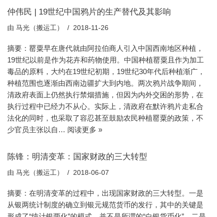
仲伟民 | 19世纪中国鸦片的生产替代及其影响
由
马光（搬运工）
2018-11-26
摘要：罂粟早在唐代就由阿拉伯商人引入中国西南地区种植，
19世纪以前是作为花卉和药物使用。中国种植罂粟且作为加工
毒品的原料，大约在19世纪初期，19世纪30年代后种植渐广，
种植范围也逐渐由西南边疆扩大到内地。两次鸦片战争期间，
清政府表面上仍然执行禁烟措施，但因为内外交困的形势，在
执行过程中已经力不从心。实际上，清政府在默许鸦片走私合
法化的同时，也采取了容忍甚至鼓励农民种植罂粟的政策，不
少官员主张以自…
阅读更多 »
陈锋：明清变革：国家财政的三大转型
由
马光（搬运工）
2018-06-07
摘要：在明清变革的过程中，出现国家财政的三大转型。一是
从银两统计制度的确立到银元规范货币的发行，其中的关键是
形成了“统计银两化”的模式，并不是所谓的“白银货币化”。二是