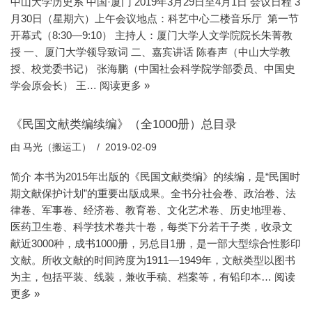
中山大学历史系 中国·厦门 2019年3月29日至4月1日 会议日程 3
月30日（星期六）上午会议地点：科艺中心二楼音乐厅 第一节
开幕式（8:30—9:10） 主持人：厦门大学人文学院院长朱菁教
授 一、厦门大学领导致词 二、嘉宾讲话 陈春声（中山大学教
授、校党委书记） 张海鹏（中国社会科学院学部委员、中国史
学会原会长） 王…
阅读更多 »
《民国文献类编续编》（全1000册）总目录
由
马光（搬运工）
2019-02-09
简介 本书为2015年出版的《民国文献类编》的续编，是“民国时
期文献保护计划”的重要出版成果。全书分社会卷、政治卷、法
律卷、军事卷、经济卷、教育卷、文化艺术卷、历史地理卷、
医药卫生卷、科学技术卷共十卷，每类下分若干子类，收录文
献近3000种，成书1000册，另总目1册，是一部大型综合性影印
文献。所收文献的时间跨度为1911—1949年，文献类型以图书
为主，包括平装、线装，兼收手稿、档案等，有铅印本…
阅读
更多 »