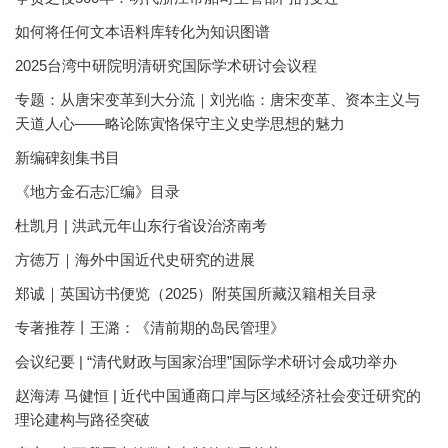
如何将任何文本语料库转化为知识图谱
2025台湾中研院明清研究国际学术研讨会议程
专题：从唐宋变革到大分流｜刘光临：唐宋变革、资本主义与
天道人心——略论陈寅恪保守主义史学思想的魅力
新编碑刻集书目
《地方金石志汇编》目录
杜凯月 | 洪武元年山东行省设治济南考
方徳万｜海外中国近代史研究的进展
郑诚｜英国访书便览（2025）附英国所藏汉籍相关目录
专著推荐丨王潞：《清前期的岛民管理》
会议纪要 | “清代财政与国家治理”国际学术研讨会成功举办
赵海涛 马健恒 | 近代中国通商口岸与区域经济社会变迁研究的
理论建构与路径突破