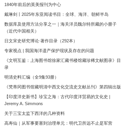
1840年前后的英美报刊为中心
戴琳剑丨2025年东亚阅读书目：全球、海洋、朝鲜半岛
数据库及使用方法分享之一｜海关洋员魏尔特所藏的小册子
（近代中国相关）
日文宋史研究博论·著作目录（292本）
专家视点 | 我国海洋遗产保护现状及存在的问题
《文明互鉴：上海图书馆徐家汇藏书楼馆藏珍稀文献图录》目
录
明清史料汇编（全9集93册）
《梵蒂冈图书馆藏明清中西文化交流史文献丛刊》第四辑出版
【印度洋史新书】珍宝之海：古代印度洋贸易的文化史 |
Jeremy A. Simmons
关于三宝太监下西洋的几种资料
高寿仙｜从军事要塞到治理单元：明代卫所远不止是军营