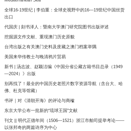
全球16-19世纪 | 李伯重：全球史视野中的16—19世纪中国丝货
出口
代国庆 | 刻书泽人：暨南大学澳门研究院图书出版评述
挖掘源文件文献、重现澳门历史原貌
台湾出版之有关澳门史料及庋藏之澳门档案举隅
美国来华传教士与晚清鸦片贸易
新书 | 汤志波、赵颖洁编《中国分省公藏古籍书目总录（1949
—2024）》出版
别再找了！最全的中国历史老照片数字资源导航（含台大、哈
佛、杜克等馆藏）
书评｜对《清朝开海》的评论与商榷
东京大学公布一批新的“琉球王国”文献
刊文 || 明代正德年间（1506—1521）浙江市舶司提举考论——
以张邦奇的两篇诗序为中心