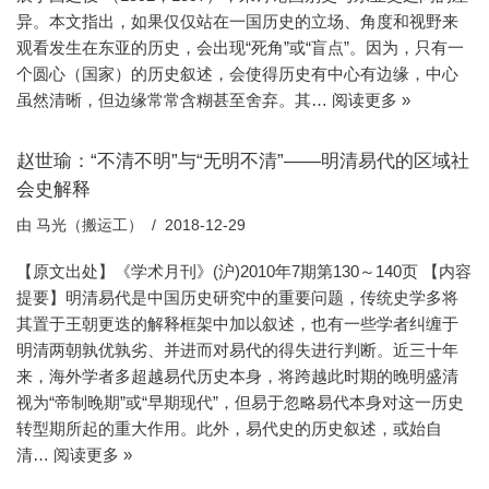
异。本文指出，如果仅仅站在一国历史的立场、角度和视野来
观看发生在东亚的历史，会出现“死角”或“盲点”。因为，只有一
个圆心（国家）的历史叙述，会使得历史有中心有边缘，中心
虽然清晰，但边缘常常含糊甚至舍弃。其…
阅读更多 »
赵世瑜：“不清不明”与“无明不清”——明清易代的区域社
会史解释
由
马光（搬运工）
2018-12-29
【原文出处】《学术月刊》(沪)2010年7期第130～140页 【内容
提要】明清易代是中国历史研究中的重要问题，传统史学多将
其置于王朝更迭的解释框架中加以叙述，也有一些学者纠缠于
明清两朝孰优孰劣、并进而对易代的得失进行判断。近三十年
来，海外学者多超越易代历史本身，将跨越此时期的晚明盛清
视为“帝制晚期”或“早期现代”，但易于忽略易代本身对这一历史
转型期所起的重大作用。此外，易代史的历史叙述，或始自
清…
阅读更多 »