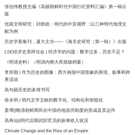
张伯伟教授主编《高丽朝鲜时代中国行纪资料汇编》第一辑出
版
丝路文明研究︱邱轶皓：明代的中亚视野：以三种明代地理文
献为例
历史学新集刊，厦大主办——《海关史研究（第一辑）》出版
LSE经济史系辩论会 | 经济学的问题：数学过多，历史不足？
《明清史料》（明清内阁大库残馀档案）
李所期 | 作为历史的图像：西方画报中国形象的再现、叙事和跨
界流动
高句丽历史的多维书写
徐永明 | 明代文学文献的数字化、结构化和智能化
姜博||晚清朝鲜商民在中国内地游历制度的形成及其运作
高寿仙||明代后期武职官员的薪俸收入状况
Climate Change and the Rise of an Empire