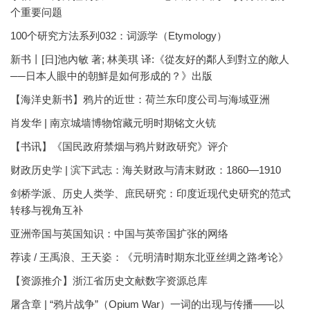
个重要问题
100个研究方法系列032：词源学（Etymology）
新书丨[日]池內敏 著; 林美琪 译:《從友好的鄰人到對立的敵人
──日本人眼中的朝鮮是如何形成的？》出版
【海洋史新书】鸦片的近世：荷兰东印度公司与海域亚洲
肖发华 | 南京城墙博物馆藏元明时期铭文火铳
【书讯】《国民政府禁烟与鸦片财政研究》评介
财政历史学 | 滨下武志：海关财政与清末财政：1860—1910
剑桥学派、历史人类学、庶民研究：印度近现代史研究的范式
转移与视角互补
亚洲帝国与英国知识：中国与英帝国扩张的网络
荐读 / 王禹浪、王天姿：《元明清时期东北亚丝绸之路考论》
【资源推介】浙江省历史文献数字资源总库
屠含章 | “鸦片战争”（Opium War）一词的出现与传播——以