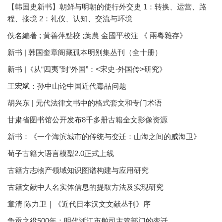
【韩国史新书】朝鲜与明朝的使行外交史 1：转换、运营、路
程、接境 2：礼仪、认知、交流与环境
佚名編著 ; 黃善萍點校 ;葉農 金國平校注 《 兩粵雜存》
新书 | 韩国奎章阁藏孤本明别集丛刊（全十册）
新书 |《从“四夷”到“外国”：<宋史·外国传>研究》
王宏斌：孙中山论中国近代毒品问题
胡兴东 | 元代法律文书中的格式套文和专门术语
甘肃省图书馆公开发布8千多册古籍全文影像资源
新书：《一个海滨城市的传统与变迁：山海之间的威海卫》
荀子古籍大语言模型2.0正式上线
古籍方志物产领域知识图谱构建与应用研究
古籍文献中人名实体信息的提取方法及实现研究
章清 陈力卫｜《近代日本汉文文献丛刊》序
争贡之役500年：明代浙江市舶司主管部门的变迁